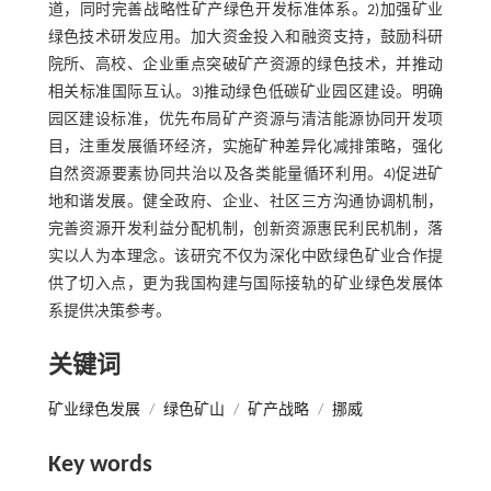
道，同时完善战略性矿产绿色开发标准体系。2)加强矿业
绿色技术研发应用。加大资金投入和融资支持，鼓励科研
院所、高校、企业重点突破矿产资源的绿色技术，并推动
相关标准国际互认。3)推动绿色低碳矿业园区建设。明确
园区建设标准，优先布局矿产资源与清洁能源协同开发项
目，注重发展循环经济，实施矿种差异化减排策略，强化
自然资源要素协同共治以及各类能量循环利用。4)促进矿
地和谐发展。健全政府、企业、社区三方沟通协调机制，
完善资源开发利益分配机制，创新资源惠民利民机制，落
实以人为本理念。该研究不仅为深化中欧绿色矿业合作提
供了切入点，更为我国构建与国际接轨的矿业绿色发展体
系提供决策参考。
关键词
矿业绿色发展
/
绿色矿山
/
矿产战略
/
挪威
Key words