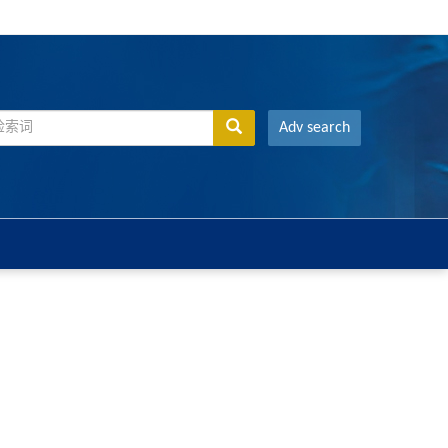
Adv search