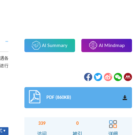
AI Summary
AI Mindmap
遇各
位进行
PDF (860KB)
339
0
 ▾
访问
被引
详细