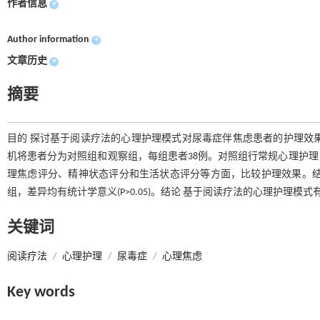
作者信息
+
Author information
+
文章历史
+
摘要
目的 探讨基于阅读疗法的心理护理模式对尿毒症伴焦虑患者的护理效果。
机将患者分为对照组和观察组，每组患者38例。对照组行常规心理护
理焦虑评分、精神状态评分和生活状态评分等方面，比较护理效果。结
组，差异均有统计学意义(P>0.05)。结论 基于阅读疗法的心理护理
关键词
阅读疗法
/
心理护理
/
尿毒症
/
心理焦虑
Key words