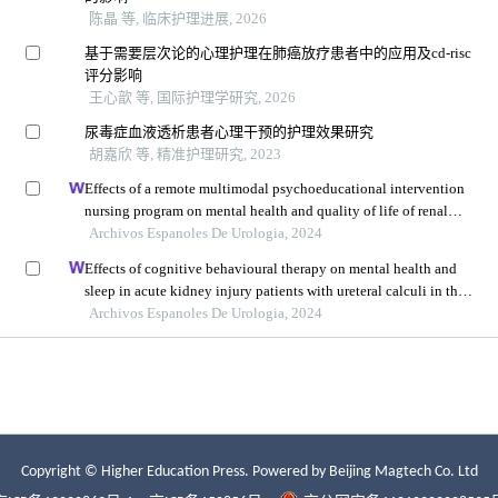
Copyright © Higher Education Press.
Powered by Beijing Magtech Co. Ltd