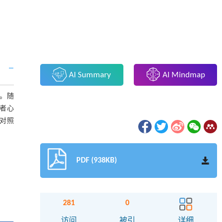
AI Summary
AI Mindmap
象。随
者心
对照
PDF (938KB)
281
0
访问
被引
详细