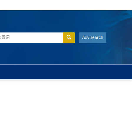
Adv search