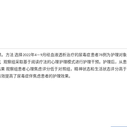
方法 选择2022年4—9月经血液透析治疗的尿毒症患者76例为护理对
理；观察组采取基于阅读疗法的心理护理模式进行护理干预。护理后，从患
果 观察组患者心理焦虑评分低于对照组，精神状态和生活状态评分高于
模式有效提高了尿毒症伴焦虑患者的护理效果。