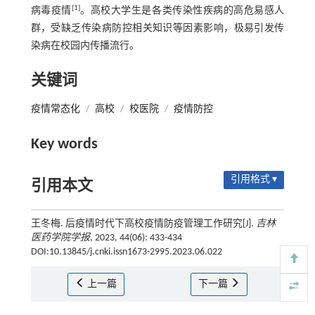
[1]
病毒疫情
。高校大学生是各类传染性疾病的高危易感人
群，受缺乏传染病防控相关知识等因素影响，极易引发传
染病在校园内传播流行。
关键词
疫情常态化
/
高校
/
校医院
/
疫情防控
Key words
引用格式 ▾
引用本文
王冬梅. 后疫情时代下高校疫情防疫管理工作研究[J].
吉林
医药学院学报
, 2023, 44(06): 433-434
DOI:10.13845/j.cnki.issn1673-2995.2023.06.022
上一篇
下一篇