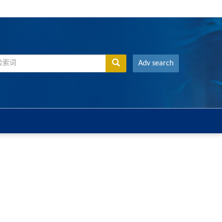
Adv search