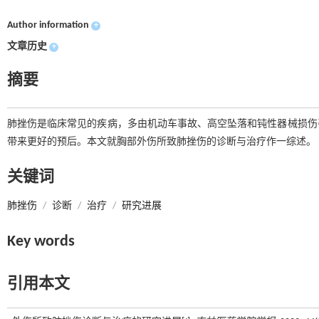
Author information
+
文章历史
+
摘要
肺挫伤是临床常见的疾病，多由机动车事故、高空坠落和钝性器械损伤
带来更好的预后。本文就胸部外伤所致肺挫伤的诊断与治疗作一综述。
关键词
肺挫伤
/
诊断
/
治疗
/
研究进展
Key words
引用本文