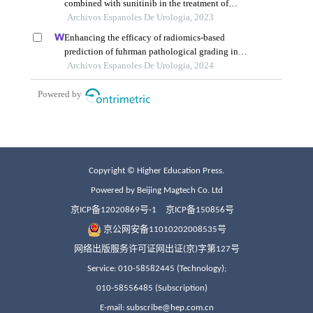
Copyright © Higher Education Press.
Powered by Beijing Magtech Co. Ltd
京ICP备12020869号-1
京ICP备150856号
京公网安备11010202008535号
网络出版服务许可证网出证(京)字第127号
Service: 010-58582445 (Technology);
010-58556485 (Subscription)
E-mail: subscribe@hep.com.cn