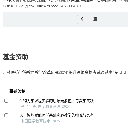
王程, 纪朋艳, 徐博, 沈楠, 李妍, 张巍, 赵东海. 基础医学实验微格教学
DOI:10.13845/j.cnki.issn1673-2995.20231120.013
上一篇
基金资助
吉林医药学院教育教学改革研究课题“提升医师资格考试通过率”专项项目（zxzd2