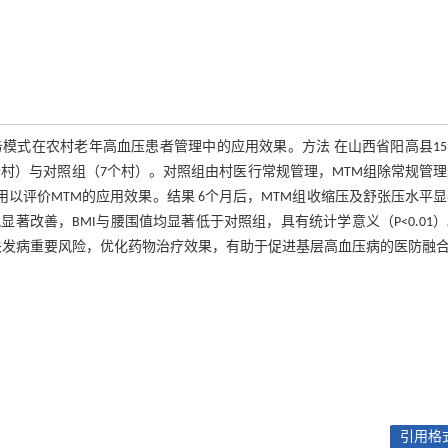
t,MTM）的服务模式在农村老年高血压患者管理中的应用效果。方法 在山西省阳高县1
个村）与对照组（7个村）。对照组由村医行常规管理，MTM组除常规管
以评价MTM的应用效果。结果 6个月后，MTM组收缩压及舒张压水平
改善，BMI与腰围值均显著低于对照组，具有统计学意义（P<0.01
关发病重要风险，优化药物治疗效果，有助于促进基层高血压病的医防融
引用格式