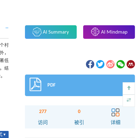
AI Summary
AI Mindmap
5个村
理外，
显著低
）。结
合。
PDF
277
0
访问
被引
详细
 ▾