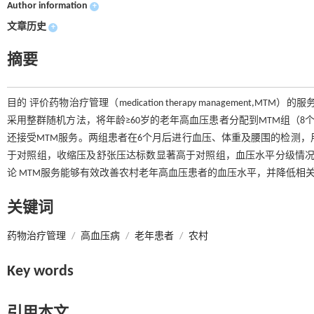
Author information
+
文章历史
+
摘要
目的 评价药物治疗管理（medication therapy managemen
采用整群随机方法，将年龄≥60岁的老年高血压患者分配到MTM组（8
还接受MTM服务。两组患者在6个月后进行血压、体重及腰围的检测，用
于对照组，收缩压及舒张压达标数显著高于对照组，血压水平分级情况显著
论 MTM服务能够有效改善农村老年高血压患者的血压水平，并降低相
关键词
药物治疗管理
/
高血压病
/
老年患者
/
农村
Key words
引用本文