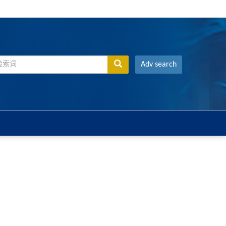
Adv search