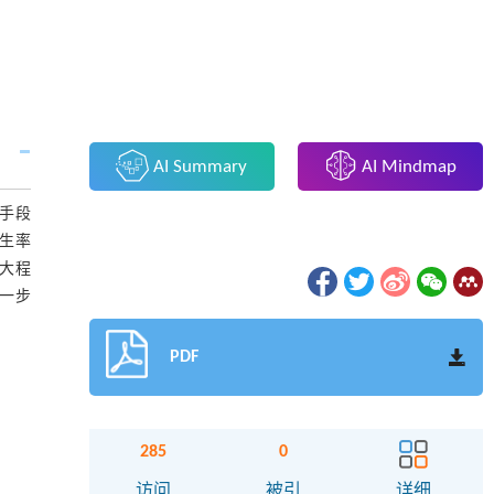
AI Summary
AI Mindmap
手段
生率
大程
一步
PDF
285
0
访问
被引
详细