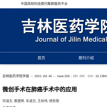
中国高校科技期刊集群服务平台
首页
期刊介绍
吉林医药学院学报
››
2025, Vol. 46
››
Issue (04)
: 285 -289.
DOI:
10.13845
微创手术在肺癌手术中的应用
邓涵文, 蔡建辉, 车成日, 王树伟, 杨哲智