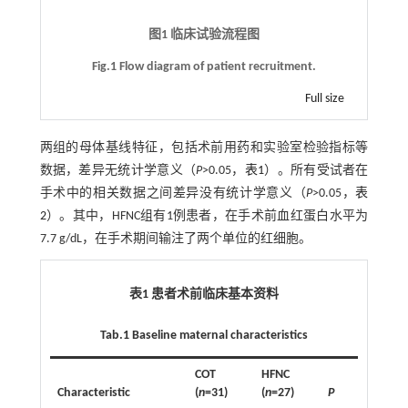
图1 临床试验流程图
Fig.1 Flow diagram of patient recruitment.
Full size
两组的母体基线特征，包括术前用药和实验室检验指标等
数据，差异无统计学意义（
P
>0.05，
表1
）。所有受试者在
手术中的相关数据之间差异没有统计学意义（
P
>0.05，
表
2
）。其中，HFNC组有1例患者，在手术前血红蛋白水平为
7.7 g/dL，在手术期间输注了两个单位的红细胞。
表1 患者术前临床基本资料
Tab.1 Baseline maternal characteristics
COT
HFNC
Characteristic
(
n
=31)
(
n
=27)
P