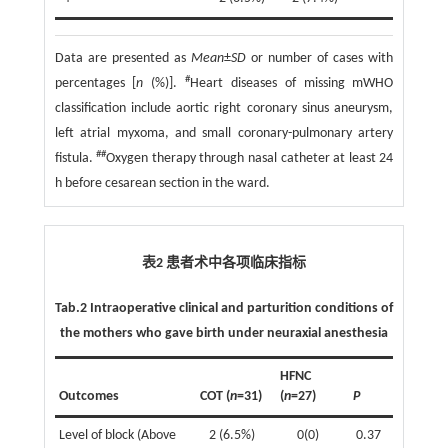
Data are presented as
Mean
±
SD
or number of cases with
#
percentages [
n
(%)].
Heart diseases of missing mWHO
classification include aortic right coronary sinus aneurysm,
left atrial myxoma, and small coronary-pulmonary artery
##
fistula.
Oxygen therapy through nasal catheter at least 24
h before cesarean section in the ward.
表2 患者术中各项临床指标
Tab.2 Intraoperative clinical and parturition conditions of
the mothers who gave birth under neuraxial anesthesia
HFNC
Outcomes
COT (
n
=31)
(
n
=27)
P
Level of block (Above
2 (6.5%)
0(0)
0.37