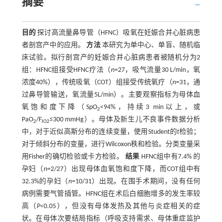
摘要
目的
探讨高流量鼻导管（HFNC）吸氧在妊娠合并心脏病患
者剖宫产中的应用。
方法
本研究为单中心、单盲、随机临
床试验。拟行剖宫产的妊娠合并心脏病患者被随机分为2
组：HFNC组接受HFNC疗法（
n
=27，吸气流量30 L/min，氧
浓度40%），传统吸氧（COT）组接受传统氧疗（
n
=31，通
过鼻导管输送，氧流量5L/min）。主要观察指标为母体血
氧饱和度下降（SpO
<94%，持续3 min以上，或
2
PaO
/F
≤300 mmHg）。母体及新生儿不良事件数据分析
2
IO2
中，对于近似高斯分布的连续变量，使用Student的
t
检验；
对于倾斜分布的变量，进行Wilcoxon秩和检验。分类变量采
用Fisher的确切检验或卡方检验。
结果
HFNC组中有7.4% 的
孕妇（
n
=2/27）出现母体血氧饱和度下降，而COT组中有
32.3%的孕妇（
n
=10/31）出现。在围手术期间，没有任何
病例需要气管插管。HFNC组在术后白细胞增多的发生率较
高（
P
<0.05），但没有母体发热及其他与炎症相关的症
状。在母体次要结局指标（呼吸支持需求、母体重症监护