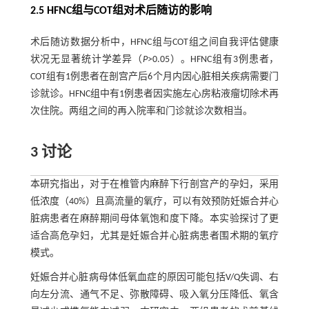
2.5 HFNC组与COT组对术后随访的影响
术后随访数据分析中，HFNC组与COT组之间自我评估健康
状况无显著统计学差异（
P
>0.05）。HFNC组有3例患者，
COT组有1例患者在剖宫产后6个月内因心脏相关疾病需要门
诊就诊。HFNC组中有1例患者因实施左心房粘液瘤切除术再
次住院。两组之间的再入院率和门诊就诊次数相当。
3 讨论
本研究指出，对于在椎管内麻醉下行剖宫产的孕妇，采用
低浓度（40%）且高流量的氧疗，可以有效预防妊娠合并心
脏病患者在麻醉期间母体氧饱和度下降。本实验探讨了更
适合高危孕妇，尤其是妊娠合并心脏病患者围术期的氧疗
模式。
妊娠合并心脏病母体低氧血症的原因可能包括V/Q失调、右
向左分流、通气不足、弥散障碍、吸入氧分压降低、氧含