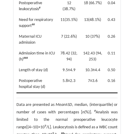
Postoperative
12
18 (66.7%)
0.04
#
leukocytosis
(38.7%)
Need for respiratory
11(35.5%)
13(48.1%)
0.43
##
support
Maternal ICU
7 (22.6%)
10 (37%)
0.26
admission
Admission time in ICU
78.42 (32,
142.43 (94,
0.11
###
(h)
94)
253)
Length of stay (d)
9.5±4.9
10.3±4.4
0.50
Postoperative
5.8±2.3
7±3.6
0.16
hospital stay (d)
Data are presented as
Mean
±
SD
, median, (interquartile) or
#
number of cases with percentages [
n
(%)].
Analysis was
limited to the normal preoperative leucocyte
9
range[(4~10)×10
/L]. Leukocytosis is defined as a WBC count
9
##