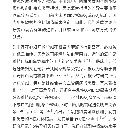
量减少或携氧能力减弱。本研究中，两组患者的术前基线
资料和心脏疾病类型相似，因此氧合指标的差异主要由不
同氧疗方式引起。目前尚未明确异常SpO
或SaO
标准，因
2
2
为组织缺氧的确切阈值尚未确定。因此，我们着重讨论该
研究中氧合标准的选择，并比较HFNC和COT氧疗方式的优
缺点。
对于存在心脏病的孕妇在椎管内麻醉下行剖宫产，必须防
止低氧血症，因为这可能增加肺血管阻力，适当的氧疗是
［
22
］
维持目标血氧饱和度范围内的必要手段
。临床上，低
危妊娠妇女在剖宫产期间常规接受氧疗，被认为有助于防
［
23
，
24
］
止母体血氧饱和度下降
。然而，很少有研究评估
高危孕妇，特别是妊娠合并心血管疾病的患者。有文献指
［
25
］
出
，对于高危孕妇，妊娠合并急性COVID-19感染期间
建议维持SpO
水平在94%以上。当母体PaO
降至70 mmHg以
2
2
下或血氧饱和度降至95%以下时，胎儿的氧输送会明显受影
［
26
］
［
27
］
响
。Ukah等
指出，血氧饱和度可以预测子痫前
［
28
］
期患者的不良母体结局，尤其是当SpO
值≤93%时
。本
2
研究显示有5名孕妇患有高血压，我们在试验中将SpO
水平
2