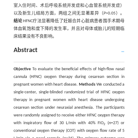
室入住时间、术后呼吸系统并发症和心血管系统并发症）
以及新生儿结局方面，两组之间无显著差异（
P
>0.05）。
结论
HFNC疗法显著降低了妊娠合并心脏病患者围手术期母
体血氧饱和度下降的发生率，并且对母体或胎儿的短期临
床结果没有不良影响。
Abstract
Objective
To evaluate the beneficial effects of high-flow nasal
cannula (HFNC) oxygen therapy during cesarean section in
pregnant women with heart disease.
Methods
We conducted a
single-center, single-blinded randomized trial of HFNC oxygen
therapy in pregnant women with heart disease undergoing
cesarean section under neuraxial anesthesia. The participants
were randomly assigned to receive either HFNC oxygen therapy
with inspiratory flow of 30 L/min with 40% FIO
(
n
=27) or
2
conventional oxygen therapy (COT) with oxygen flow rate of 5