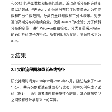
和COT组的基础数据和相关的结果。近似高斯分布的连续变
量以均数±标准差表示，而倾斜分布的连续变量表示为中位
数和四分位数范围。分类变量以频数和百分比表示。对于
近似高斯分布的连续变量，使用Student的
t
检验；对于倾斜
分布的变量，进行Wilcoxon秩和检验。分类变量采用Fisher
的确切检验或卡方检验。所有
P
值均为双侧，显著性水平为
0.05。
2 结果
2.1 实验流程图和患者基线特征
研究持续时间为2018年12月~2019年12月，随访结束于2020
年6月。共有66例受试者受邀参与试验，其中58例完成了试
验（
图1
）。两组患者均患有器质性心脏病，其心脏病类型
之间没有统计学意义上的差异。