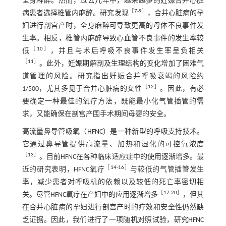
全身麻醉。然而，过去几年中，越来越多的妊娠合并心脏
［
7
-
9
］
病患者选择椎管内麻醉。研究发现
，合并心脏病的孕
妇进行剖宫产时，全身麻醉可导致更高的母体不良事件发
生率。相反，椎管内麻醉导致心血管不良事件的发生率较
［
10
］
低
，并且与术后呼吸不良事件发生率呈负相关
［
11
］
。此外，妊娠期解剖及生理结构的变化增加了困难气
道管理的风险。研究指出妊娠合并呼吸衰竭的风险约
［
12
］
1/500，尤其多见于合并心脏病的女性
。因此，有必
要确定一种最佳的氧疗方法，既能最小化气管插管的需
求，又能确保在剖宫产围手术期间母婴的安全。
高流量鼻导管吸氧（HFNC）是一种新型的呼吸支持技术。
它通过鼻导管提供高流量、加热和湿化的可控氧浓度
［
13
］
。目前HFNC在各种临床适应症中的使用逐渐增多。最
［
14
-
16
］
近的研究表明，HFNC氧疗
与较低的气管插管发生
率，减少患者对呼吸机的依赖以及较低的死亡率密切相
［
17
-
20
］
关。尽管HFNC氧疗在产妇中的应用逐渐增多
，但其
在合并心脏病的孕妇进行剖宫产时的疗效和安全性仍然缺
乏证据。因此，我们进行了一项随机对照试验，研究HFNC