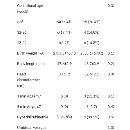
Gestational age
0.33
(week)
>36
24(77.4%)
19 (70.4%)
32-36
6(19.4%)
4 (14.8%)
28-32
1(3.2%)
4 (14.8%)
Birth weight (kg)
2757.3±489.8
2558.1±649.2
0.19
Body length (cm)
47.8±2.9
46.7±3.9
0.23
Head
33.1±2
32.6±2.1
0.36
circumference
(cm)
1 min Apgar≤7
0 (0)
3 (11.1%)
0.10
5 min Apgar≤7
0 (0)
1 (3.7)
0.47
Hyperbilirubinemia
8 (25.8%)
9 (33.3%)
0.53
Umbilical vein gas
1.00