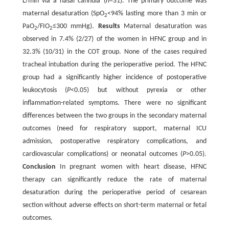
L/min via a nasal cannula (
n
=31). The primary outcome was
maternal desaturation (SpO
<94% lasting more than 3 min or
2
PaO
/FIO
≤300 mmHg).
Results
Maternal desaturation was
2
2
observed in 7.4% (2/27) of the women in HFNC group and in
32.3% (10/31) in the COT group. None of the cases required
tracheal intubation during the perioperative period. The HFNC
group had a significantly higher incidence of postoperative
leukocytosis (
P
<0.05) but without pyrexia or other
inflammation-related symptoms. There were no significant
differences between the two groups in the secondary maternal
outcomes (need for respiratory support, maternal ICU
admission, postoperative respiratory complications, and
cardiovascular complications) or neonatal outcomes (
P
>0.05).
Conclusion
In pregnant women with heart disease, HFNC
therapy can significantly reduce the rate of maternal
desaturation during the perioperative period of cesarean
section without adverse effects on short-term maternal or fetal
outcomes.