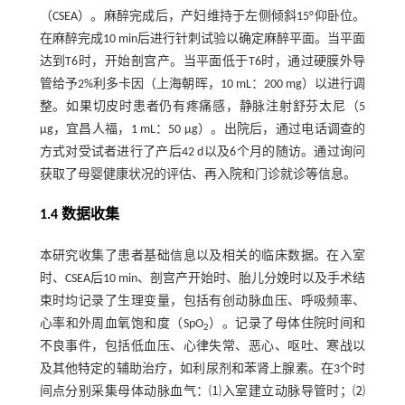
（CSEA）。麻醉完成后，产妇维持于左侧倾斜15°仰卧位。
在麻醉完成10 min后进行针刺试验以确定麻醉平面。当平面
达到T6时，开始剖宫产。当平面低于T6时，通过硬膜外导
管给予2%利多卡因（上海朝晖，10 mL：200 mg）以进行调
整。如果切皮时患者仍有疼痛感，静脉注射舒芬太尼（5
µg，宜昌人福，1 mL：50 μg）。出院后，通过电话调查的
方式对受试者进行了产后42 d以及6个月的随访。通过询问
获取了母婴健康状况的评估、再入院和门诊就诊等信息。
1.4 数据收集
本研究收集了患者基础信息以及相关的临床数据。在入室
时、CSEA后10 min、剖宫产开始时、胎儿分娩时以及手术结
束时均记录了生理变量，包括有创动脉血压、呼吸频率、
心率和外周血氧饱和度（SpO
）。记录了母体住院时间和
2
不良事件，包括低血压、心律失常、恶心、呕吐、寒战以
及其他特定的辅助治疗，如利尿剂和苯肾上腺素。在3个时
间点分别采集母体动脉血气：⑴入室建立动脉导管时；⑵