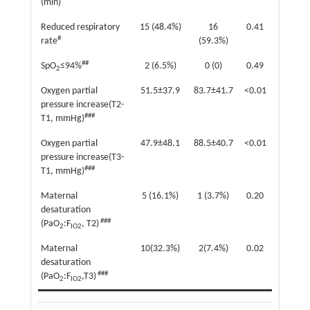
(min)
Reduced respiratory
15 (48.4%)
16
0.41
#
rate
(59.3%)
##
SpO
≤94%
2 (6.5%)
0 (0)
0.49
2
Oxygen partial
51.5±37.9
83.7±41.7
<0.01
pressure increase(T2-
###
T1, mmHg)
Oxygen partial
47.9±48.1
88.5±40.7
<0.01
pressure increase(T3-
###
T1, mmHg)
Maternal
5 (16.1%)
1 (3.7%)
0.20
desaturation
###
(PaO
:F
, T2)
2
IO2
Maternal
10(32.3%)
2(7.4%)
0.02
desaturation
###
(PaO
:F
,T3)
2
IO2