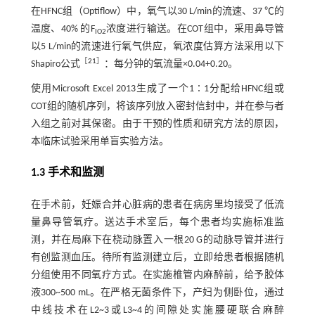
在HFNC组（Optiflow）中，氧气以30 L/min的流速、37 ℃的
温度、40% 的F
浓度进行输送。在COT组中，采用鼻导管
IO2
以5 L/min的流速进行氧气供应，氧浓度估算方法采用以下
［
21
］
Shapiro公式
：每分钟的氧流量×0.04+0.20。
使用Microsoft Excel 2013生成了一个1∶1分配给HFNC组或
COT组的随机序列，将该序列放入密封信封中，并在参与者
入组之前对其保密。由于干预的性质和研究方法的原因，
本临床试验采用单盲实验方法。
1.3 手术和监测
在手术前，妊娠合并心脏病的患者在病房里均接受了低流
量鼻导管氧疗。送达手术室后，每个患者均实施标准监
测，并在局麻下在桡动脉置入一根20 G的动脉导管并进行
有创监测血压。待所有监测建立后，立即给患者根据随机
分组使用不同氧疗方式。在实施椎管内麻醉前，给予胶体
液300~500 mL。在严格无菌条件下，产妇为侧卧位，通过
中线技术在L2~3或L3~4的间隙处实施腰硬联合麻醉