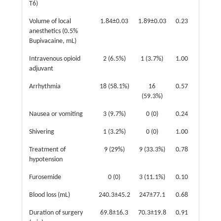
T6)
Volume of local
1.84±0.03
1.89±0.03
0.23
anesthetics (0.5%
Bupivacaine, mL)
Intravenous opioid
2 (6.5%)
1 (3.7%)
1.00
adjuvant
Arrhythmia
18 (58.1%)
16
0.57
(59.3%)
Nausea or vomiting
3 (9.7%)
0 (0)
0.24
Shivering
1 (3.2%)
0 (0)
1.00
Treatment of
9 (29%)
9 (33.3%)
0.78
hypotension
Furosemide
0 (0)
3 (11.1%)
0.10
Blood loss (mL)
240.3±45.2
247±77.1
0.68
Duration of surgery
69.8±16.3
70.3±19.8
0.91