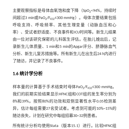
主要观察指标是母体血氧饱和度下降（SpO
<94%，持续时
2
间超过3 min或PaO
/F
≤300 mmHg）。母体次要结果包括
2
IO2
呼吸支持、呼吸频率、其他生理变量（动脉血压和心
率）、受试者舒适度、不良事件和ICU时间等。新生儿结果
由一位对该研究保密的儿科医生评估。在胎儿娩出后，记
录新生儿体质量、1 min和5 min的Apgar评分、脐静脉血气
分析、新生儿复苏措施等。所有新生儿在出生后24 h内进行
了随访，并记录了不良事件。
1.6 统计学分析
样本量的计算基于手术结束时母体PaO
/F
≤300 mmHg。
2
IO2
我们的前期实验结果显示HFNC组和COT组的发生率分别为
8%和39%。按照80%的功效和双侧显著性水平0.05检测差
异，估计每组需要27名受试者。考虑到可能的10%~15%的
随访丧失，计划在研究中每组招募30~32例患者。
所有统计分析均使用Stata（版本15.1）进行。比较HFNC组