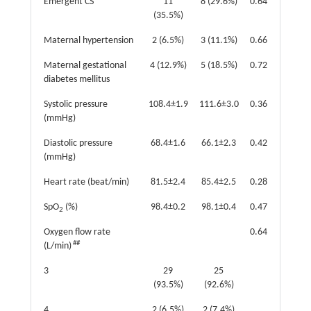
Emergent CS
11
8 (29.6%)
0.64
(35.5%)
Maternal hypertension
2 (6.5%)
3 (11.1%)
0.66
Maternal gestational
4 (12.9%)
5 (18.5%)
0.72
diabetes mellitus
Systolic pressure
108.4±1.9
111.6±3.0
0.36
(mmHg)
Diastolic pressure
68.4±1.6
66.1±2.3
0.42
(mmHg)
Heart rate (beat/min)
81.5±2.4
85.4±2.5
0.28
SpO
(%)
98.4±0.2
98.1±0.4
0.47
2
Oxygen flow rate
0.64
##
(L/min)
3
29
25
(93.5%)
(92.6%)
4
2 (6.5%)
2 (7.4%)