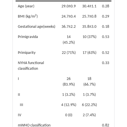
Age (year)
29.0±0.9
30.4±1.1
0.28
2
BMI (kg/m
)
24.7±0.4
25.7±0.8
0.29
Gestational age(weeks)
36.7±2.2
35.8±3.0
0.18
Primigravida
14
10 (37%)
0.53
(45.2%)
Primiparity
22 (71%)
17 (63%)
0.52
NYHA functional
0.33
classification
I
26
18
(83.9%)
(66.7%)
II
1 (3.2%)
1 (3.7%)
III
4 (12.9%)
6 (22.2%)
IV
0 (0)
2 (7.4%)
mWHO classification
0.82