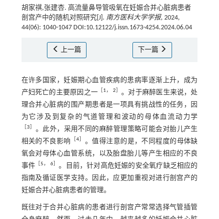
胡家祺,张建杏. 高流量鼻导管吸氧在妊娠合并心脏病患者
剖宫产中的随机对照研究[J].
南方医科大学学报
, 2024,
44(06): 1040-1047 DOI:10.12122/j.issn.1673-4254.2024.06.04
上一篇
下一篇
在许多国家，妊娠期心血管疾病的患病率逐渐上升，成为
［
1
，
2
］
产妇死亡的主要原因之一
。对于麻醉医生来说，处
理合并心脏病的围产期患者是一项具有挑战性的任务，因
为它涉及到复杂的气道管理和波动的母体血流动力学
［
3
］
。此外，采用不同的麻醉管理策略可能会对胎儿产生
［
4
］
相关的不良影响
。值得注意的是，不同程度的母体缺
氧会对母体心血管系统，以及胎盘胎儿等产生相应的不良
［
5
，
6
］
事件
。目前，针对高危妊娠的安全氧疗缺乏相应的
指南及循证医学支持。因此，应更加重视对进行剖宫产的
妊娠合并心脏病患者的管理。
既往对于合并心脏病的患者进行剖宫产常常选择气管插管