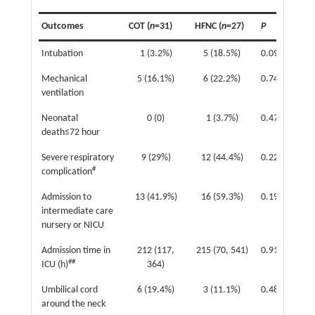
Outcomes
COT (
n
=31)
HFNC (
n
=27)
P
Intubation
1 (3.2%)
5 (18.5%)
0.09
Mechanical
5 (16.1%)
6 (22.2%)
0.74
ventilation
Neonatal
0 (0)
1 (3.7%)
0.47
death≤72 hour
Severe respiratory
9 (29%)
12 (44.4%)
0.22
#
complication
Admission to
13 (41.9%)
16 (59.3%)
0.19
intermediate care
nursery or NICU
Admission time in
212 (117,
215 (70, 541)
0.91
##
ICU (h)
364)
Umbilical cord
6 (19.4%)
3 (11.1%)
0.48
around the neck