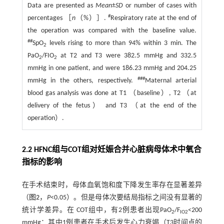
Data are presented as
Mean
±
SD
or number of cases with
#
percentages ［
n
（%）］.
Respiratory rate at the end of
the operation was compared with the baseline value.
##
SpO
levels rising to more than 94% within 3 min. The
2
PaO
/FIO
at T2 and T3 were 382.5 mmHg and 332.5
2
2
mmHg in one patient, and were 186.23 mmHg and 204.25
###
mmHg in the others, respectively.
Maternal arterial
blood gas analysis was done at T1 （baseline）, T2 （at
delivery of the fetus） and T3 （at the end of the
operation）.
2.2 HFNC组与COT组对妊娠合并心脏病母体术中氧合
指标的影响
在手术结束时，母体血氧饱和度下降发生率存在显著差异
（
图2
，
P
<0.05）。但是母体次要结局指标之间没有显著的
统计学差异。在 COT组中，有2例患者出现PaO
/F
<200
2
IO2
mmHg：其中1例患者在手术后发生心力衰竭（T3时间点的