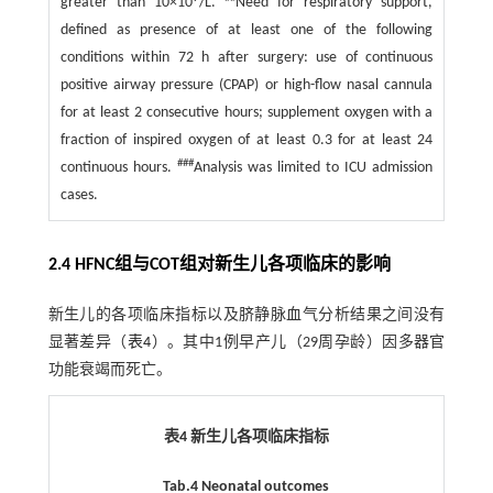
greater than 10×10
/L.
Need for respiratory support,
defined as presence of at least one of the following
conditions within 72 h after surgery: use of continuous
positive airway pressure (CPAP) or high-flow nasal cannula
for at least 2 consecutive hours; supplement oxygen with a
fraction of inspired oxygen of at least 0.3 for at least 24
###
continuous hours.
Analysis was limited to ICU admission
cases.
2.4 HFNC组与COT组对新生儿各项临床的影响
新生儿的各项临床指标以及脐静脉血气分析结果之间没有
显著差异（
表4
）。其中1例早产儿（29周孕龄）因多器官
功能衰竭而死亡。
表4 新生儿各项临床指标
Tab.4 Neonatal outcomes