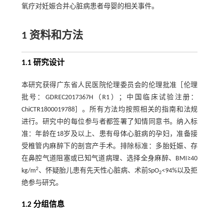
氧疗对妊娠合并心脏病患者母婴的相关事件。
1 资料和方法
1.1 研究设计
本研究获得广东省人民医院伦理委员会的伦理批准［伦理
批号：GDREC2017367H（R1）；中国临床试验注册：
ChiCTR1800019788］。所有方法均按照相关的指南和法规
进行。研究中的每位参与者都签署了知情同意书。纳入标
准：年龄在18岁及以上、患有母体心脏病的孕妇，准备接
受椎管内麻醉下的剖宫产手术。排除标准：多胎妊娠、存
在鼻腔气道阻塞或已知气道病理、选择全身麻醉、BMI≥40
2
kg/m
、怀疑胎儿患有先天性心脏病、术前SpO
<94%以及拒
2
绝参与研究。
1.2 分组信息