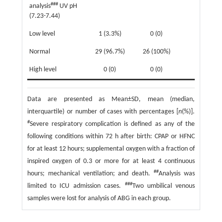
###
analysis
UV pH
(7.23-7.44)
Low level
1 (3.3%)
0 (0)
Normal
29 (96.7%)
26 (100%)
High level
0 (0)
0 (0)
Data are presented as Mean±SD, mean (median,
interquartile) or number of cases with percentages [
n
(%)].
#
Severe respiratory complication is defined as any of the
following conditions within 72 h after birth: CPAP or HFNC
for at least 12 hours; supplemental oxygen with a fraction of
inspired oxygen of 0.3 or more for at least 4 continuous
##
hours; mechanical ventilation; and death.
Analysis was
###
limited to ICU admission cases.
Two umbilical venous
samples were lost for analysis of ABG in each group.