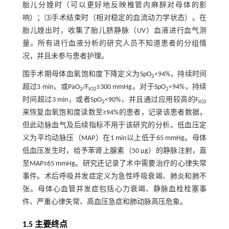
胎儿分娩时（可以更好地反映椎管内麻醉对母体的影
响）；⑶手术结束时（相对稳定的血流动力学状态）。在
胎儿娩出时，收集了胎儿脐静脉（UV）血液进行血气测
量。所有进行血液分析的研究人员不知道患者的分组情
况，并且未参与患者护理。
围手术期母体血氧饱和度下降定义为SpO
<94%，持续时间
2
超过3 min，或PaO
/F
≤300 mmHg。对于SpO
<94%，持续
2
IO2
2
时间超过3 min，或者SpO
<90%，并且通过应用较高的F
2
IO2
来恢复血氧饱和度读数至≥94%的患者，记录该患者数据，
但此动脉血气及后续指标不用于该研究的分析。低血压定
义为平均动脉压（MAP）在1 min以上低于65 mmHg。母体
低血压发生时，给予苯肾上腺素（50 µg）的静脉注射，直
至MAP≥65 mmHg。研究还记录了术中需要治疗的心律失常
事件。术后呼吸并发症定义为急性呼吸衰竭、肺炎和肺不
张。母体心血管并发症包括心力衰竭、静脉血栓栓塞事
件、严重心律失常、高血压急症和肺动脉高压危象。
1.5 主要终点