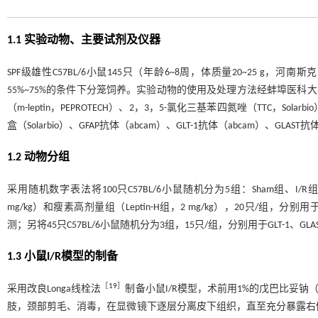
1.1 实验动物、主要试剂及仪器
SPF级雄性C57BL/6小鼠145只（年龄6~8周，体质量20~25 
55%~75%的条件下分笼饲养。实验动物的使用及处理方法经蚌埠医科大
（m-leptin，PEPROTECH）、2，3，5-氯化三基苯四氮唑（TTC，
盒（Solarbio）、GFAP抗体（abcam）、GLT-1抗体（abcam）、GLAST抗
1.2 动物分组
采用随机数字表法将100只C57BL/6小鼠随机分为5组：Sham组、I/R组、瘦
mg/kg）和瘦素高剂量组（Leptin-H组，2 mg/kg），20只/组
测；另将45只C57BL/6小鼠随机分为3组，15只/组，分别用于GLT-1、
1.3 小鼠I/R模型的制备
［
19
］
采用改良Longa线栓法
制备小鼠I/R模型，术前用1%的戊巴比妥钠
肢，颈部剪毛、消毒，在显微镜下逐层分离皮下组织，直至充分暴露右侧颈总