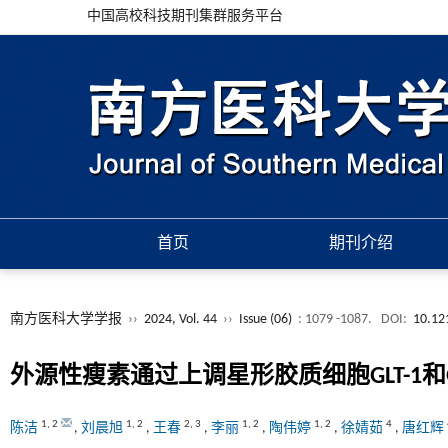
中国高校科技期刊集群服务平台
首页
期刊介绍
南方医科大学学报
››
2024, Vol. 44
››
Issue (06)
: 1079 -1087.
DOI:
10.12
外源性瘦素通过上调星形胶质细胞GLT-1
1
,
2
1
,
2
2
,
3
1
,
2
1
,
2
4
陈洁
,
刘晨旭
,
王春
,
李丽
,
陶伟婷
,
徐婧茹
,
唐红辉