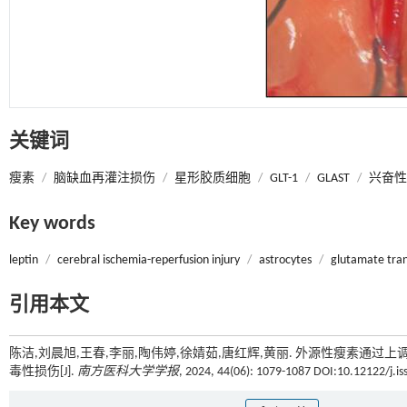
关键词
瘦素
/
脑缺血再灌注损伤
/
星形胶质细胞
/
GLT-1
/
GLAST
/
兴奋性
Key words
leptin
/
cerebral ischemia-reperfusion injury
/
astrocytes
/
glutamate tran
引用本文
陈洁,刘晨旭,王春,李丽,陶伟婷,徐婧茹,唐红辉,黄丽. 外源性瘦素通过
毒性损伤[J].
南方医科大学学报
, 2024, 44(06): 1079-1087 DOI:10.12122/j.i