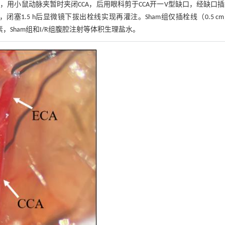
用小鼠动脉夹暂时夹闭CCA，后用眼科剪于CCA开一V型缺口，经缺口
闭塞1.5 h后显微镜下拔出栓线实现再灌注。Sham组仅插栓线（0.5 c
素，Sham组和I/R组腹腔注射等体积生理盐水。