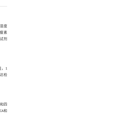
、湿度
鼠瘦素
）试剂
组，1
表达检
部和四
CA和