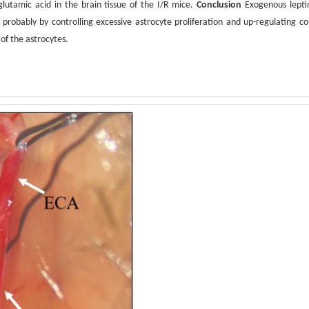
lutamic acid in the brain tissue of the I/R mice.
Conclusion
Exogenous lepti
probably by controlling excessive astrocyte proliferation and up-regulating cor
of the astrocytes.