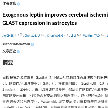
作者信息
+
Exogenous leptin improves cerebral ischemia
GLAST expression in astrocytes
1
,
2
1
,
2
2
,
3
1
,
2
1
,
2
Jie CHEN
,
Chenxu LIU
,
Chun WANG
,
Li LI
,
Weiting TAO
,
Author information
+
文章历史
+
摘要
目的
探究外源性瘦素（Leptin）对小鼠局灶性脑缺血再灌注损伤的保
组、脑缺血/再灌注模型组（I/R组）、瘦素低剂量组（Leptin-L组，0.5 mg/
2 mg/kg），20只/组。采用改良线栓法复制小鼠局灶性脑缺血/再灌注模
测定脑梗死面积，HE染色观察皮层脑组织病理变化，退化神经元染色
蛋白的表达和形态变化，Western blot测定皮层脑组织胶原酸性纤维蛋
Leptin组（1 mg/kg），15只/组。谷氨酸检测试剂盒检测皮层脑