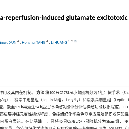
-reperfusion-induced glutamate excitotoxic i
4
4
1
,
2
Jingru XUN
,
Honghui TANG
,
Li HUANG
护作用及其内在机制。
方法
将100只C57BL/6小鼠随机分为5组：假手术（Sh
kg）、瘦素中剂量组（Leptin-M组，1 mg/kg）和瘦素高剂量组（Leptin-
型，缺血1.5 h再灌注24 h后进行神经功能评分评估神经功能缺损程度，TT
观察皮层神经元变性损伤程度，免疫组织化学染色测定皮层脑组织胶原酸性
白蛋白表达。在此基础上，另将45只C57BL/6小鼠随机分为Sham组、I/
组织谷氨酸含量，免疫组织化学染色测定皮层谷氨酸-天冬氨酸转运体（GLAST）