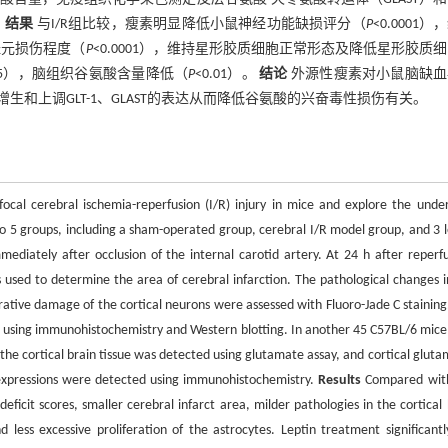
。
结果
与I/R组比较，瘦素明显降低小鼠神经功能缺损评分（
P
<0.0001）
经元损伤程度（
P
<0.0001），维持星形胶质细胞正常形态及降低星形胶质
.05），脑组织谷氨酸含量降低（
P
<0.01）。
结论
外源性瘦素对小鼠脑缺血
和上调GLT-1、GLAST的表达从而降低谷氨酸的兴奋毒性损伤有关。
focal cerebral ischemia-reperfusion (I/R) injury in mice and explore the under
o 5 groups, including a sham-operated group, cerebral I/R model group, and 3 l
mediately after occlusion of the internal carotid artery. At 24 h after reperfu
 used to determine the area of cerebral infarction. The pathological changes i
rative damage of the cortical neurons were assessed with Fluoro-Jade C staining
ected using immunohistochemistry and Western blotting. In another 45 C57BL/6 mice
the cortical brain tissue was detected using glutamate assay, and cortical gluta
 expressions were detected using immunohistochemistry.
Results
Compared wit
eficit scores, smaller cerebral infarct area, milder pathologies in the cortical 
ess excessive proliferation of the astrocytes. Leptin treatment significantl