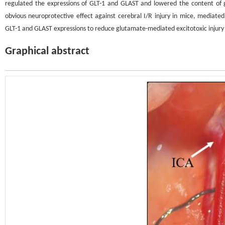
regulated the expressions of GLT-1 and GLAST and lowered the content of g
obvious neuroprotective effect against cerebral I/R injury in mice, mediated 
GLT-1 and GLAST expressions to reduce glutamate-mediated excitotoxic injury 
Graphical abstract