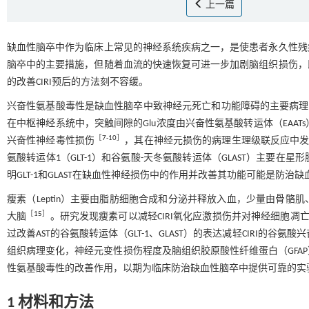
上一篇
缺血性脑卒中作为临床上常见的神经系统疾病之一，是使患者永久性残
脑卒中的主要措施，但随着血流的快速恢复可进一步加剧脑组织损伤，即脑
的改善CIRI预后的方法刻不容缓。
兴奋性氨基酸毒性是缺血性脑卒中致神经元死亡和功能障碍的主要病理
在中枢神经系统中，突触间隙的Glu浓度由兴奋性氨基酸转运体（EAATs
［
7
-
10
］
兴奋性神经毒性损伤
，其在神经元损伤的病理生理级联反应中
氨酸转运体1（GLT-1）和谷氨酸-天冬氨酸转运体（GLAST）主要在星
明GLT-1和GLAST在缺血性神经损伤中的作用并改善其功能可能是防
瘦素（Leptin）主要由脂肪细胞合成和分泌并释放入血，少量由骨
［
15
］
大脑
。研究发现瘦素可以减轻CIRI氧化应激损伤并对神经细胞凋
过改善AST的谷氨酸转运体（GLT-1、GLAST）的表达减轻CIRI的
组织病理变化，神经元变性损伤程度及脑组织胶原酸性纤维蛋白（GFAP）、
性氨基酸毒性的改善作用，以期为临床防治缺血性脑卒中提供可靠的实
1 材料和方法