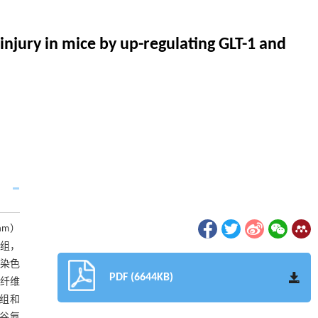
njury in mice by up-regulating GLT-1 and
am）
H组，
C染色
PDF (6644KB)
纤维
R组和
和谷氨