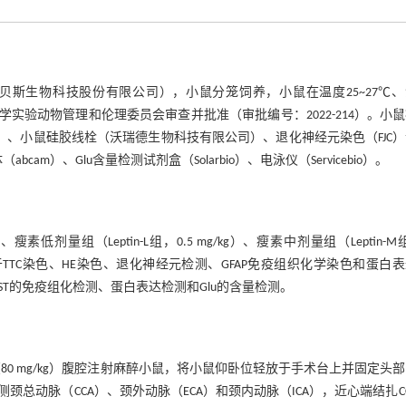
g，河南斯克贝斯生物科技股份有限公司），小鼠分笼饲养，小鼠在温度25~27℃
学实验动物管理和伦理委员会审查并批准（审批编号：2022-214）。小
Solarbio）、小鼠硅胶线栓（沃瑞德生物科技有限公司）、退化神经元染色（FJC
体（abcam）、Glu含量检测试剂盒（Solarbio）、电泳仪（Servicebio）。
素低剂量组（Leptin-L组，0.5 mg/kg）、瘦素中剂量组（Leptin-M
，分别用于TTC染色、HE染色、退化神经元检测、GFAP免疫组织化学染色和蛋白
GLAST的免疫组化检测、蛋白表达检测和Glu的含量检测。
（80 mg/kg）腹腔注射麻醉小鼠，将小鼠仰卧位轻放于手术台上并固定头
动脉（CCA）、颈外动脉（ECA）和颈内动脉（ICA），近心端结扎C