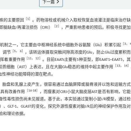
下一篇
［
1
］
疾的主要原因
。药物溶栓或机械介入取栓恢复血液灌注是临床治疗缺
［
2
］
缺血/再灌注损伤（CIRI）
，严重影响患者的预后。积极寻找更加
［
3
，
机制之一，它主要由中枢神经系统中细胞外谷氨酸（Glu）积累引起
［
5
，
6
］
）调节
，该转运体摄取突触间隙高浓度的Glu，防止Glu过度累积
［
11
，
12
］
发挥着重要作用
。目前EAATs主要有5种亚型，即EAAT1~EAAT5，
［
13
，
14
］
形胶质细胞（AST）上表达，且在大脑Glu稳态的维持中起主要作用
治缺血性神经功能障碍的潜在靶点。
骼肌、胎盘和乳腺上皮产生，很容易通过血脑屏障或脑脊液并以饱和运输方
［
16
-
18
］
亡具有改善作用
，而瘦素对CIRI小鼠大脑皮层AST是否有影响，它
谷氨酸兴奋性毒性损伤尚未见报道。基于此，本实验通过复制小鼠I/R模型，通过
GLT-1、GLAST的变化，探究外源性瘦素对脑I/R后的神经保护作用及
验和理论依据。