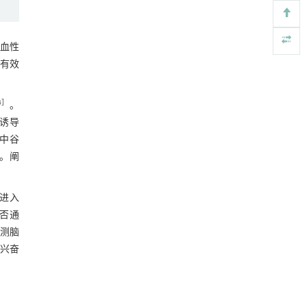
Engineering
. 2026, Vol.58(3): 1-303
达情况
2.6 小鼠皮层脑组织GLT-1和GLAST阳性表
https://doi.org/10.1016/j.eng.2025.10.033
达变化
血性
图7 GLT-1、GLAST蛋白在小鼠皮层脑组
动力学引导的聚对苯二甲酸乙二酯可控低聚解
[5]
有效
聚及其定制化高性能聚合物升级回收
织中的表达情况
2.7 小鼠皮层脑组织GLT-1、GLAST蛋白表
Engineering
. 2026, Vol.58(3): 1-303
https://doi.org/10.1016/j.eng.2026.02.010
达和Glu含量变化
4
］
。
图8 小鼠皮层脑组织GLT-1、GLAST蛋白
而诱导
表达情况和Glu的含量的变化
3 讨论
其中谷
。阐
参考文献
基金资助
式进入
能否通
RIGHTS & PERMISSIONS
检测脑
对兴奋