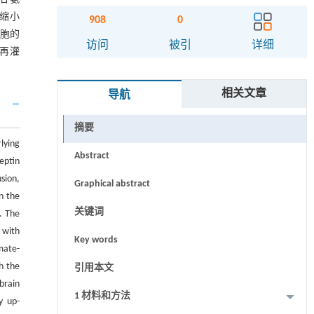
，缩小
908
0
细胞的
访问
被引
详细
再灌
相关文章
导航
摘要
lying
Abstract
eptin
sion,
Graphical abstract
n the
关键词
. The
 with
Key words
mate-
h the
引用本文
brain
1 材料和方法
y up-