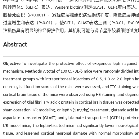
酸转运体1（GLT-1）表达，Western blotting测定GLAST、GLT-1蛋白表达
脑梗死面积（
P
<0.001），减轻皮层脑组织病理损伤程度，降低皮层神
过度增生和表达（
P
<0.01），使GLT-1、GLAST表达上调（
P
<0.01、
P
<0
注损伤具有明显的神经保护作用，其机制可能与调节星形胶质细胞过度增生
Abstract
Objective
To investigate the protective effect of exogenous leptin against 
mechanism.
Methods
A total of 100 C57BL/6 mice were randomly divided int
treatment groups with intraperitoneal injections of 0.5, 1.0 or 2.0 leptin im
neurological function scores of the mice were assessed, and TTC staining was
cortical brain tissue of the mice were observed using HE staining, and degene
expression of glial fibrillary acidic protein in cortical brain tissues was det
sham operation, I/R modeling, or leptin (1 mg/kg) treatment, glutamic acid in 
aspartate transporter (GLAST) and glutamate transporter-1 (GLT-1) protein
I/R model mice, the leptin-treated mice had significantly lower neurological d
tissue, and lessened cortical neuronal damage with normal morphology and l