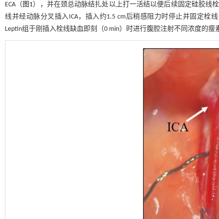
ECA（
图1
），并在颈总动脉结扎处以上打一活结以便后续固定硅胶线栓，
线并经动脉分叉插入ICA，插入约1.5 cm后稍感阻力时停止并固定栓线，
Leptin组于刚插入栓线缺血即刻（0 min）时进行腹腔注射不同浓度的瘦