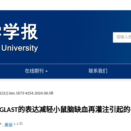
在线期刊
联系我们
122/j.issn.1673-4254.2024.06.08
和GLAST的表达减轻小鼠脑缺血再灌注引起
4
1
,
2
,
黄丽