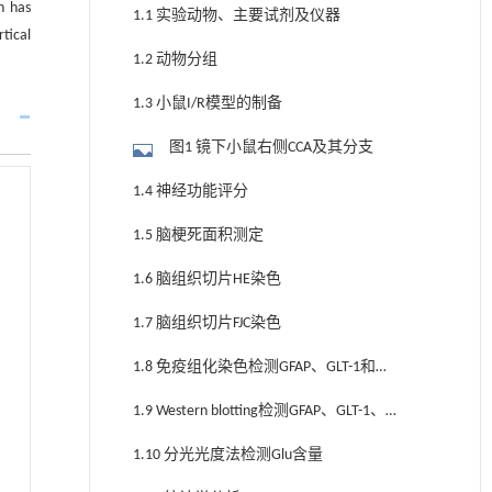
n has
1.1 实验动物、主要试剂及仪器
tical
1.2 动物分组
1.3 小鼠I/R模型的制备
图1 镜下小鼠右侧CCA及其分支
1.4 神经功能评分
1.5 脑梗死面积测定
1.6 脑组织切片HE染色
1.7 脑组织切片FJC染色
1.8 免疫组化染色检测GFAP、GLT-1和
GLAST的表达
1.9 Western blotting检测GFAP、GLT-1、
GLAST的表达
1.10 分光光度法检测Glu含量