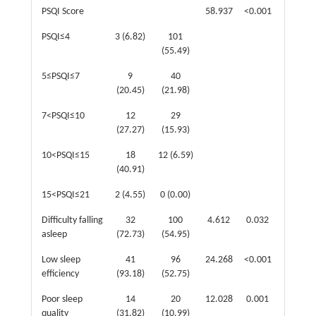
PSQI Score
58.937
<0.001
PSQI≤4
3 (6.82)
101
(55.49)
5≤PSQI≤7
9
40
(20.45)
(21.98)
7<PSQI≤10
12
29
(27.27)
(15.93)
10<PSQI≤15
18
12 (6.59)
(40.91)
15<PSQI≤21
2 (4.55)
0 (0.00)
Difficulty falling
32
100
4.612
0.032
asleep
(72.73)
(54.95)
Low sleep
41
96
24.268
<0.001
efficiency
(93.18)
(52.75)
Poor sleep
14
20
12.028
0.001
quality
(31.82)
(10.99)