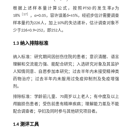
根据上述样本量计算公式，按照PTSD的发生率
p
为
［
17
］
18%
，
α
=0.05，容许误差
δ
=±5%，经初步估计需要调查
样本量约为226人，加上10%的失访递补，估计调查对象不
少于226÷0.9=252，即252人。
1.3 纳入排除标准
纳入标准：研究期间因创伤住院的患者；意识清醒、语言
理解和交流能力强、能配合研究；入选研究对象及其监护
人知情同意、自愿参加本研究；过去半年内未接受精神类
药物治疗；过去半年内未服用过免疫抑制剂及免疫增强
剂。
排除标准：学龄前儿童、70周岁以上老人；有中度及以上
颅脑损伤患者；受伤前患有精神疾病；理解能力差及不能
配合调查者；孕妇及同时参与其他研究项目者。
1.4 测评工具