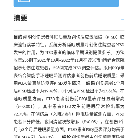
摘要
目的
阐明创伤患者睡眠质量及创伤后应激障碍（PTSD）临
床流行病学特征，系统分析睡眠质量对创伤住院患者PTSD
发生的作用，为PTSD患者的临床早期识别提供参考。
方法
收集256例于2021年10月~2022年11月在遵义市4所综合医院
招募创伤住院患者，226例完成PTSD调查评估。采用PSQI量
表结合智能手环睡眠监测评估患者创伤前后睡眠质量；采
用PCL-C量表随访测评PTSD发生情况。
结果
创伤患者1个月
后PTSD检出率为19.47%，3个月后PTSD检出率为17.61%。在
睡眠质量方面，PTSD患者创伤前PSQI量表评分显著增高
（
P
<0.001），其中患者PTSD发生前睡眠异常检出率为
72.73%。在创伤后（入院7 d内）睡眠质量监测方面，PTSD
患者评分降低，夜间清醒次数增多（
P
<0.05）。在创伤1个
月与3个月后睡眠质量方面，PTSD患者PSQI量表评分均高于
非PTSD人群（
P
<0.05）。
结论
创伤患者中创伤前睡眠质量