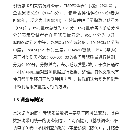
创伤患者相关情况调查表，PTSD检查表平民版（PCL-C），
全表累积总分（17~85分），该量表评估评分≥50分者为
PTSD组，反之为非PTSD组；匹兹堡睡眠质量指数评估量表
（PSQI），PSQI量表总分为0~21分，PSQI量表各因子总分≥8
分即表示受试者存在睡眠质量异常，PSQI≤4分为良好，
5≤PSQI≤7分为中等，7<PSQI≤10分为轻度，10<PSQI≤15分为
中度，15<PSQI≤21分为重度。HUAWEI智能手环4（华为）
用于对创伤患者20：00~08：00的夜间睡眠质量进行监测，
分为0~100分，分数越高，表示睡眠质量越好，于次日通过
手机端App页面对监测数据进行收集、整理。其他文献也有
［
18
］
使用智能手环用于监测睡眠
，故我们认为华为智能手
环监测睡眠质量是可行的方法。
1.5 调查与随访
本次调查的既往睡眠质量数据主要基于回溯法获取，其余
数据均采用统一的调查问卷，面对面提问（基线调查）/自
填电子问卷（基线调查/随访）/电话访谈（随访），并结合