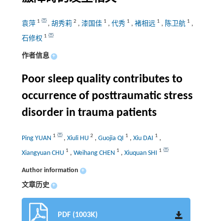
1
2
1
1
1
1
袁萍
,
胡秀莉
,
漆国佳
,
代秀
,
褚相远
,
陈卫航
,
1
石修权
作者信息
+
Poor sleep quality contributes to
occurrence of posttraumatic stress
disorder in trauma patients
1
2
1
1
Ping YUAN
,
Xiuli HU
,
Guojia QI
,
Xiu DAI
,
1
1
1
Xiangyuan CHU
,
Weihang CHEN
,
Xiuquan SHI
Author information
+
文章历史
+
PDF (1003K)