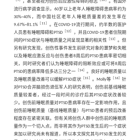
［
9
］
［
10
］
，甚至被视为创伤后应激性障碍的标志
。有国外
流行病学调查显示，60岁以上老年人睡眠障碍患病率约为
30%~40%，而中国社区老年人睡眠质量差的发生率在
［
11
］
9.67%~81.1%
。在COVID-19流行期间，约半数的医护
［
12
］
人员患有睡眠障碍和PTSD
，并且COVID-19患者住院期
［
13
］
间的PTSD症状与睡眠质量之间呈现显著的相关性
。但
另有研究发现，创伤性事件发生前研究对象的噩梦和失眠
以及睡眠应激反应与创伤患者8周后的PTSD患病率密切相
关，同时研究者们认为睡眠障碍的阻断效应或可将8周后
［
14
］
PTSD的患病率降低多达三分之一
。良好的睡眠质量以
［
15
］
［
16
］
及睡眠质量改善可以缓解PTSD症状
。Molly等
针
对PTSD合并脑损伤退伍军人的研究表明，创伤前基线睡眠
质量较差者，经过一段时间的诊疗后其PTSD症状改善较
少。创伤前睡眠质量对PTSD患病率存在一定影响作用，且
创伤前睡眠质量（基线睡眠质量）与PTSD患者的预后改善
程度存在紧密关联。但有关将创伤人群中创伤前的睡眠质
量作为一个切入点，而非将其作为PTSD发生后的一个症状
来加以研究尚未有报道，所以本文探究其与PTSD发生的关