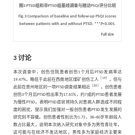
图3 PTSD组和非PTSD组基线调查与随访PSQI评分比较
Fig.3 Comparison of baseline and follow-up PSQI scores
between patients with and without PTSD. ***
P
<0.001.
Full size
3 讨论
本次调查中，创伤住院患者创伤1个月后PTSD发病率达
［
19
］
19.47%，略低于此前在西南地区煤矿创伤工人
，但与
［
20
］
此前在贵州地区的一项PTSD调查结果相近
，创伤患者
创伤3个月后PTSD检出率为17.61%，约7成的PTSD患者发展
为慢性PTSD，表明PTSD症状将持久对患病人群造成不同程
度的困扰，提示我们加强对一般创伤患者PTSD发生发展的
研究刻不容缓。创伤患者性别比为1.72，36~60岁年龄段人
数占比最大，说明本次纳入研究对象中多为男性青壮年，
这可能与在经济不发达地区，男性多为家庭经济主要来