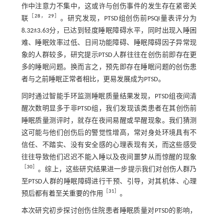
作中注意力不集中，这或许与创伤事件的发生存在紧密关
［
28
，
29
］
联
。研究发现，PTSD组创伤前PSQI量表评分为
8.32±3.63分，已达到轻度睡眠障碍水平，同时出现入睡困
难、睡眠效率过低、日间功能障碍、睡眠障碍因子异常现
象的人群较多，研究提示PTSD人群往往在创伤前即存在更
多的睡眠问题。换而言之，预先即存在睡眠问题的创伤患
者与之前睡眠正常者相比，更易发展成为PTSD。
同时通过智能手环监测睡眠质量结果发现，PTSD组夜间清
醒次数明显多于非PTSD组，我们发现该类患者在其创伤前
睡眠质量测评时，就存在夜间易醒或早醒现象。我们猜测
这可能与他们创伤后的警觉性增高，常对身处环境具有不
信任、不踏实、没有安全感的心理表现有关，而这些感受
往往导致他们迟迟不能入睡以及夜间噩梦从而惊醒的现象
［
30
］
。综上，这些研究结果进一步提示我们对创伤人群乃
至PTSD人群的睡眠障碍进行干预、引导，对其机体、心理
［
31
］
预后都有着至关重要的作用
。
本次研究初步探讨创伤住院患者睡眠质量对PTSD的影响，