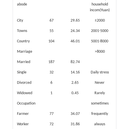
abode
household
incom(Yuan)
City
67
29.65
≤2000
40
Towns
55
24.34
2001-5000
97
Country
104
46.01
5001-8000
68
Marriage
>8000
21
Married
187
82.74
Single
32
14.16
Daily stress
Divorced
6
2.65
Never
30
Widowed
1
0.45
Rarely
58
Occupation
sometimes
55
Farmer
77
34.07
frequently
60
Worker
72
31.86
always
23