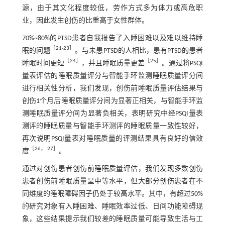
源，由于其文化程度较低，劳作方式多为体力或高危职
业，因此发生创伤的比重高于女性群体。
70%~80%的PTSD患者自我报告了入睡困难以及难以维持睡
［
21
-
23
］
眠的问题
。与未患PTSD的人相比，患有PTSD的患者
［
24
］
［
25
］
睡眠时间更短
，并且睡眠质量更差
。通过将PSQI
量表评估的睡眠质量评分与智能手环监测睡眠质量评分间
进行相关性分析，我们发现，创伤前睡眠质量评估结果与
创伤1个月后睡眠质量评分间为显著正相关，与智能手环监
测睡眠质量评分间为显著负相关，表明研究中经PSQI量表
测评的睡眠质量与智能手环测评的睡眠质量一致性较好，
再次说明PSQI量表对睡眠质量的评测结果具有良好的信效
［
26
，
27
］
度
。
通过对创伤患者创伤前睡眠质量评估，我们发现多数创伤
患者创伤前睡眠质量呈中等水平，但大部分创伤患者在不
同维度的睡眠障碍因子仍处于较高水平。其中，有超过50%
的研究对象有入睡困难、睡眠效率过低、日间功能障碍现
象，这些结果提示我们较差的睡眠质量可能导致生活与工