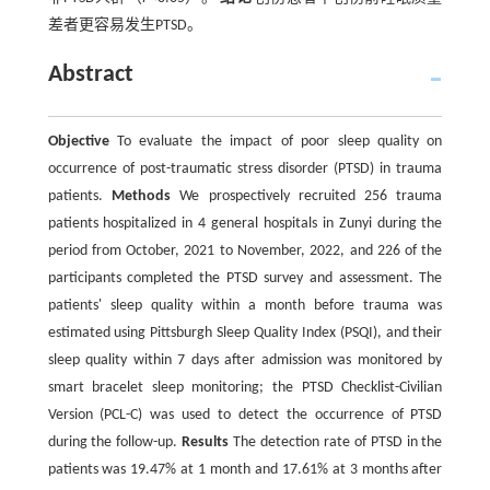
差者更容易发生PTSD。
Abstract
Objective
To evaluate the impact of poor sleep quality on
occurrence of post-traumatic stress disorder (PTSD) in trauma
patients.
Methods
We prospectively recruited 256 trauma
patients hospitalized in 4 general hospitals in Zunyi during the
period from October, 2021 to November, 2022, and 226 of the
participants completed the PTSD survey and assessment. The
patients' sleep quality within a month before trauma was
estimated using Pittsburgh Sleep Quality Index (PSQI), and their
sleep quality within 7 days after admission was monitored by
smart bracelet sleep monitoring; the PTSD Checklist-Civilian
Version (PCL-C) was used to detect the occurrence of PTSD
during the follow-up.
Results
The detection rate of PTSD in the
patients was 19.47% at 1 month and 17.61% at 3 months after