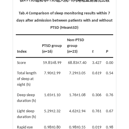
表4 PTSD组和非PTSD组入院7 d内睡眠监测情况比较
Tab.4 Comparison of sleep monitoring results within 7
days after admission between patients with and without
PTSD (
Mean
±
SD
)
Non-PTSD
PTSD group
group
Index
(
n
=16)
(
n
=23)
t
P
Score
59.81±8.99
68.83±7.40
3.427
0.002
Total length
7.90±2.99
7.29±3.05
0.619
0.540
of sleep at
night (h)
Deep sleep
1.65±1.10
1.76±1.08
0.306
0.761
duration (h)
Light sleep
5.29±2.32
4.62±2.94
0.761
0.670
duration (h)
Rapid eye
0.98±0.80
0.98±0.55
0.019
0.985