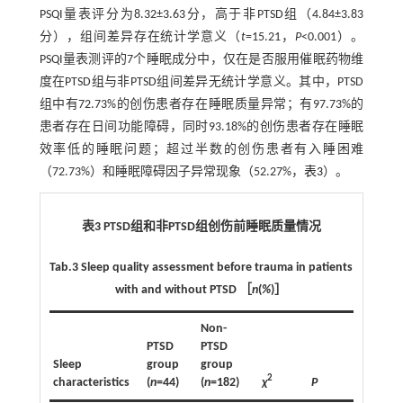
PSQI量表评分为8.32±3.63分，高于非PTSD组（4.84±3.83
分），组间差异存在统计学意义（
t
=15.21，
P
<0.001）。
PSQI量表测评的7个睡眠成分中，仅在是否服用催眠药物维
度在PTSD组与非PTSD组间差异无统计学意义。其中，PTSD
组中有72.73%的创伤患者存在睡眠质量异常；有97.73%的
患者存在日间功能障碍，同时93.18%的创伤患者存在睡眠
效率低的睡眠问题；超过半数的创伤患者有入睡困难
（72.73%）和睡眠障碍因子异常现象（52.27%，
表3
）。
表3 PTSD组和非PTSD组创伤前睡眠质量情况
Tab.3 Sleep quality assessment before trauma in patients
with and without PTSD ［
n
(
%
)］
Non-
PTSD
PTSD
Sleep
group
group
2
characteristics
(
n
=44)
(
n
=182)
χ
P