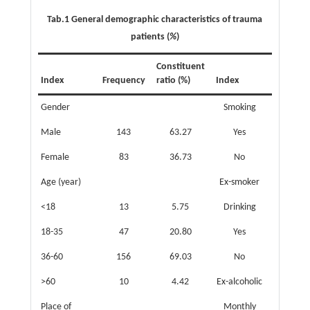
Tab.1 General demographic characteristics of trauma
patients (
%
)
Constituent
Index
Frequency
ratio (%)
Index
Frequen
Gender
Smoking
Male
143
63.27
Yes
89
Female
83
36.73
No
130
Age (year)
Ex-smoker
7
<18
13
5.75
Drinking
18-35
47
20.80
Yes
65
36-60
156
69.03
No
156
>60
10
4.42
Ex-alcoholic
5
Place of
Monthly