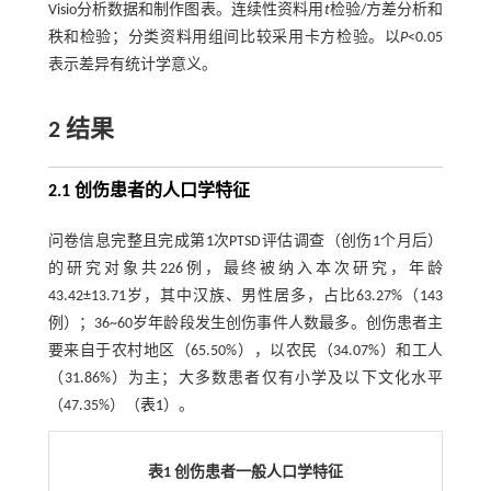
Visio分析数据和制作图表。连续性资料用
t
检验/方差分析和
秩和检验；分类资料用组间比较采用卡方检验。以
P
<0.05
表示差异有统计学意义。
2 结果
2.1 创伤患者的人口学特征
问卷信息完整且完成第1次PTSD评估调查（创伤1个月后）
的研究对象共226例，最终被纳入本次研究，年龄
43.42±13.71岁，其中汉族、男性居多，占比63.27%（143
例）；36~60岁年龄段发生创伤事件人数最多。创伤患者主
要来自于农村地区（65.50%），以农民（34.07%）和工人
（31.86%）为主；大多数患者仅有小学及以下文化水平
（47.35%）（
表1
）。
表1 创伤患者一般人口学特征