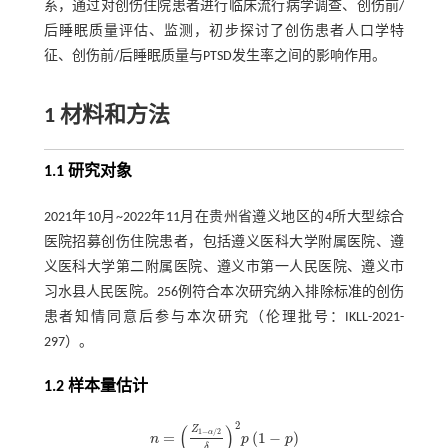
系，通过对创伤住院患者进行临床流行病学调查、创伤前/
后睡眠质量评估、监测，初步探讨了创伤患者人口学特
征、创伤前/后睡眠质量与PTSD发生率之间的影响作用。
1 材料和方法
1.1 研究对象
2021年10月~2022年11月在贵州省遵义地区的4所大型综合
医院招募创伤住院患者，包括遵义医科大学附属医院、遵
义医科大学第二附属医院、遵义市第一人民医院、遵义市
习水县人民医院。256例符合本次研究纳入排除标准的创伤
患者知情同意后参与本次研究（伦理批号：IKLL-2021-
297）。
1.2 样本量估计
2
(
)
Z
1
−
/
2
α
=
(
1
−
)
n
p
p
n
=
Z
1
-
α
/
2
δ
2
p
1
-
p
δ