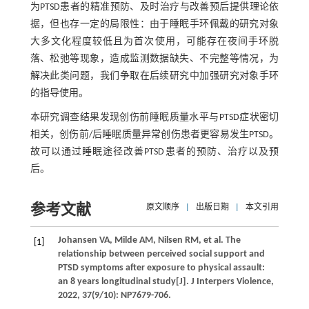
为PTSD患者的精准预防、及时治疗与改善预后提供理论依
据，但也存一定的局限性：由于睡眠手环佩戴的研究对象
大多文化程度较低且为首次使用，可能存在夜间手环脱
落、松弛等现象，造成监测数据缺失、不完整等情况，为
解决此类问题，我们争取在后续研究中加强研究对象手环
的指导使用。
本研究调查结果发现创伤前睡眠质量水平与PTSD症状密切
相关，创伤前/后睡眠质量异常创伤患者更容易发生PTSD。
故可以通过睡眠途径改善PTSD患者的预防、治疗以及预
后。
参考文献
原文顺序
|
出版日期
|
本文引用
Johansen
VA
,
Milde
AM
,
Nilsen
RM
,
et al
. The
[1]
relationship between perceived social support and
PTSD symptoms after exposure to physical assault:
an 8 years longitudinal study[J].
J Interpers Violence
,
2022
,
37
(9/10): NP7679-706.