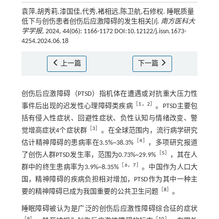
袁萍,胡秀莉,漆国佳,代秀,褚相远,陈卫航,石修权. 睡眠质量
低下与创伤患者创伤后应激障碍的发生相关[J].
南方医科大
学学报
, 2024, 44(06): 1166-1172 DOI:10.12122/j.issn.1673-
4254.2024.06.18
上一篇
下一篇
创伤后应激障碍（PTSD）指机体在遭遇或对抗重大压力性
［
1
，
2
］
事件后出现的迟发性心理障碍类疾病
。PTSD主要包
括有侵入性症状、回避性症状、负性认知与情绪改变、警
［
3
］
觉增高症状4个症状群
。在全球范围内，流行病学研究
［
4
］
估计精神障碍的患病率在3.5%~38.3%
，多项研究报道
［
5
］
了创伤人群PTSD发生率，范围为0.73%~29.9%
，其在人
［
6
，
7
］
群中的终生患病率为3.9%~8.35%
。中国作为人口大
国，精神障碍的疾病负担相对增加，PTSD作为其中一种主
［
8
］
要的精神障碍已成为我国重要的公共卫生问题
。
睡眠障碍被认为是广泛的创伤后应激性障碍综合征的症状