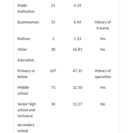
Public
21
9.29
institution
Businessman
15
6.64
History of
trauma
Retiree
3
1.33
Yes
50
Other
38
16.81
No
176
Education
Primary or
107
47.35
History of
below
operation
Middle
73
32.30
Yes
76
school
Senior high
30
13.27
No
150
school and
technical
secondary
school