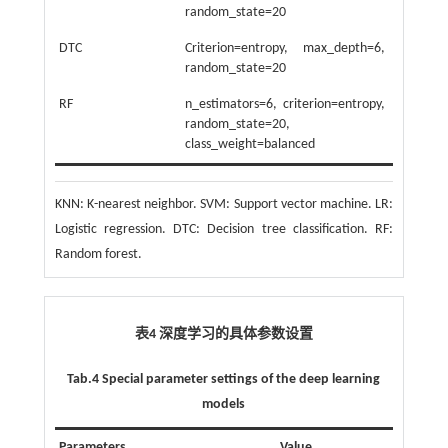
random_state=20
DTC
Criterion=entropy, max_depth=6,
random_state=20
RF
n_estimators=6, criterion=entropy,
random_state=20,
class_weight=balanced
KNN: K-nearest neighbor. SVM: Support vector machine. LR:
Logistic regression. DTC: Decision tree classification. RF:
Random forest.
表4 深度学习的具体参数设置
Tab.4 Special parameter settings of the deep learning
models
Parameters
Value