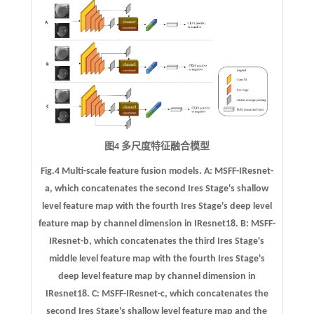
图4 多尺度特征融合模型
Fig.4 Multi-scale feature fusion models.
A:
MSFF-IResnet-
a, which concatenates the second Ires Stage's shallow
level feature map with the fourth Ires Stage's deep level
feature map by channel dimension in IResnet18.
B:
MSFF-
IResnet-b, which concatenates the third Ires Stage's
middle level feature map with the fourth Ires Stage's
deep level feature map by channel dimension in
IResnet18.
C:
MSFF-IResnet-c, which concatenates the
second Ires Stage's shallow level feature map and the