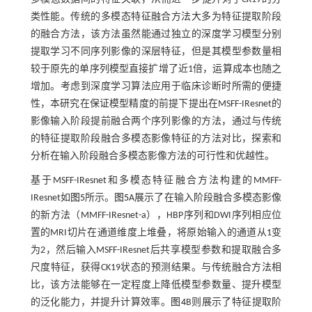
类性能。传统的多模态特征融合方法大多为特征提取阶段
的融合方法，该方法虽然能通过独立的深度学习模型分别
提取学习不同序列影像的深层特征，但是其模型参数量相
较于原先的单序列模型直接扩增了近1倍，运算成本也随之
增加。考虑到深度学习算法应用于临床诊断时所需的便捷
性，本研究在保证模型精度的前提下提出在MSFF-IResnet的
影像输入阶段提前融合两个序列影像的方法，通过与传统
的特征提取阶段融合多模态影像特征的方法对比，探索和
分析在输入阶段融合多模态影像方法的可行性和优越性。
基于MSFF-IResnet和多模态特征融合方法构建的MMFF-
IResnet如
图5
所示。
图5
A展示了在输入阶段融合多模态影像
的新方法（MMFF-IResnet-a），HBP序列和DWI序列相应位
置的MRI切片在通道维度上堆叠，将原始输入的通道从1变
为2，然后输入MSFF-IResnet后共享模型参数和提取融合多
尺度特征，获得CK19状态的预测结果。与传统融合方法相
比，该方法能够在一定程度上降低模型参数量、提升模型
的泛化能力，并提升计算效率。
图4
B则展示了特征提取阶