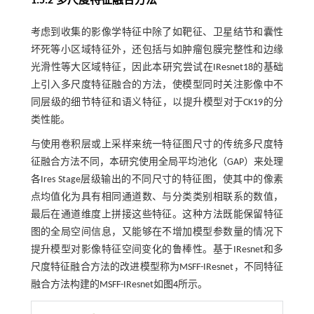
1.5.2 多尺度特征融合方法
考虑到收集的影像学特征中除了如靶征、卫星结节和囊性
坏死等小区域特征外，还包括与如肿瘤包膜完整性和边缘
光滑性等大区域特征，因此本研究尝试在IResnet18的基础
上引入多尺度特征融合的方法，使模型同时关注影像中不
同层级的细节特征和语义特征，以提升模型对于CK19的分
类性能。
与使用卷积层或上采样来统一特征图尺寸的传统多尺度特
征融合方法不同，本研究使用全局平均池化（GAP）来处理
各Ires Stage层级输出的不同尺寸的特征图，使其中的像素
点均值化为具有相同通道数、与分类类别相联系的数值，
最后在通道维度上拼接这些特征。这种方法既能保留特征
图的全局空间信息，又能够在不增加模型参数量的情况下
提升模型对影像特征空间变化的鲁棒性。基于IResnet和多
尺度特征融合方法的改进模型称为MSFF-IResnet，不同特征
融合方法构建的MSFF-IResnet如
图4
所示。