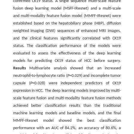
confirmed CK19 status. A single sequence multi-scale feature
fusion deep learning model (MSFF-IResnet) and a multi-scale
and multi-modality feature fusion model (MMFF-IResnet) were
established based on the hepatobiliary phase (HBP), diffusion
weighted imaging (DWI) sequences of enhanced MRI images,
and the clinical features significantly correlated with CK19
status. The classification performance of the models were
evaluated to assess the effectiveness of the deep learning
models for predicting CK19 status of HCC before surgery.
Results
Multivariate analysis showed that an increased
neutrophil-to-lymphocyte ratio (
P
=0.029) and incomplete tumor
capsule (
P
=0.028) were independent predictors of CK19
expression in HCC. The deep learning models improved by multi-
scale feature fusion and multi-modality feature fusion methods
achieved better classification results than the traditional
machine learning models and baseline models, and the final
MMFF-IResnet model showed the best classification
performance with an AUC of 84.2%, an accuracy of 80.6%, a