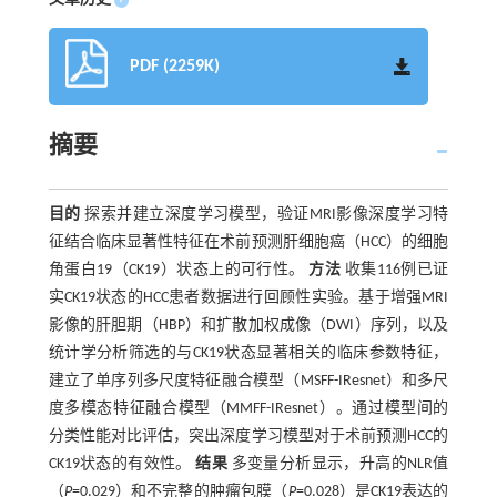
PDF (2259K)
摘要
目的
探索并建立深度学习模型，验证MRI影像深度学习特
征结合临床显著性特征在术前预测肝细胞癌（HCC）的细胞
角蛋白19（CK19）状态上的可行性。
方法
收集116例已证
实CK19状态的HCC患者数据进行回顾性实验。基于增强MRI
影像的肝胆期（HBP）和扩散加权成像（DWI）序列，以及
统计学分析筛选的与CK19状态显著相关的临床参数特征，
建立了单序列多尺度特征融合模型（MSFF-IResnet）和多尺
度多模态特征融合模型（MMFF-IResnet）。通过模型间的
分类性能对比评估，突出深度学习模型对于术前预测HCC的
CK19状态的有效性。
结果
多变量分析显示，升高的NLR值
（
P
=0.029）和不完整的肿瘤包膜（
P
=0.028）是CK19表达的