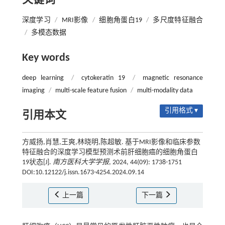
关键词
深度学习
/
MRI影像
/
细胞角蛋白19
/
多尺度特征融合
/
多模态数据
Key words
deep learning
/
cytokeratin 19
/
magnetic resonance
imaging
/
multi-scale feature fusion
/
multi-modality data
引用格式 ▾
引用本文
方威扬,肖慧,王爽,林晓明,陈超敏. 基于MRI影像和临床参数
特征融合的深度学习模型预测术前肝细胞癌的细胞角蛋白
19状态[J].
南方医科大学学报
, 2024, 44(09): 1738-1751
DOI:10.12122/j.issn.1673-4254.2024.09.14
上一篇
下一篇