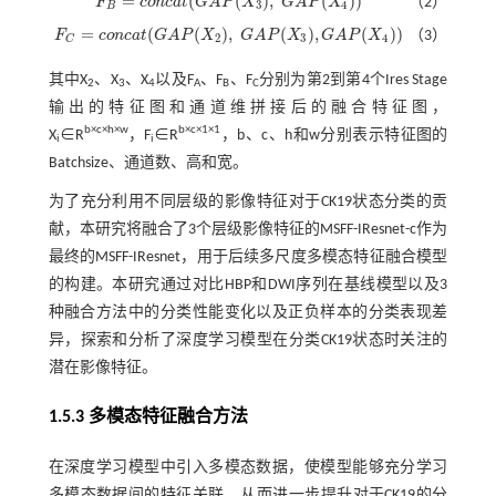
=
(
(
)
,
(
)
)
F
c
o
n
c
a
t
G
A
P
X
G
A
P
X
（2）
F
B
=
c
o
n
c
a
t
(
G
A
P
(
X
3
)
,
G
A
P
(
X
4
)
)
3
4
B
=
(
(
)
,
(
)
,
(
)
)
F
c
o
n
c
a
t
G
A
P
X
G
A
P
X
G
A
P
X
（3）
F
C
=
c
o
n
c
a
t
(
G
A
P
(
X
2
)
,
G
A
P
(
X
3
)
,
G
A
P
(
X
4
)
)
2
3
4
C
其中X
、X
、X
以及F
、F
、F
分别为第2到第4个Ires Stage
2
3
4
A
B
C
输出的特征图和通道维拼接后的融合特征图，
b×c×h×w
b×c×1×1
X
∈R
，F
∈R
，b、c、h和w分别表示特征图的
i
i
Batchsize、通道数、高和宽。
为了充分利用不同层级的影像特征对于CK19状态分类的贡
献，本研究将融合了3个层级影像特征的MSFF-IResnet-c作为
最终的MSFF-IResnet，用于后续多尺度多模态特征融合模型
的构建。本研究通过对比HBP和DWI序列在基线模型以及3
种融合方法中的分类性能变化以及正负样本的分类表现差
异，探索和分析了深度学习模型在分类CK19状态时关注的
潜在影像特征。
1.5.3 多模态特征融合方法
在深度学习模型中引入多模态数据，使模型能够充分学习
多模态数据间的特征关联，从而进一步提升对于CK19的分