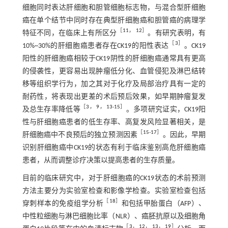
细胞同时表达肝细胞和胆管细胞标志物，与混合型肝细胞
癌在单个结节中同时存在典型肝细胞癌和胆管癌的病理学
［
11
，
12
］
特征不同，在临床上有所区分
。有研究表明，有
［
3
］
10%~30%的肝细胞癌患者存在CK19的阳性表达
。CK19
阳性的肝细胞癌相较于CK19阴性的肝细胞癌通常具有更高
的侵袭性，更容易出现肿瘤低分化、血管侵犯及淋巴结转
移等组织学行为，加之其对于化疗及局部治疗具有一定的
耐药性，将表现出更差的术后预后效果，如早期肿瘤复发
［
3
，
9
，
13
-
15
］
及总生存率降低等
。多项研究证实，CK19阳
性与肝细胞癌患者的低生存率、高复发风险显著相关，是
［
15
-
17
］
肝细胞癌中不良预后的独立预测因素
。因此，早期
识别肝细胞癌中CK19的状态有利于临床鉴别高危肝细胞癌
患者，从而调整诊疗决策以提高患者的生存质量。
目前的临床研究中，对于肝细胞癌的CK19状态的术前预测
方法主要分为实验室检查和影像学检查。实验室检查包括
［
18
］
穿刺样本的免疫组学分析
和包括甲胎蛋白（AFP）、
中性粒细胞与淋巴细胞比率（NLR）、癌胚抗原以及细胞角
［
3
，
12
，
13
，
19
］