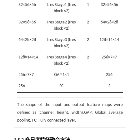
32×56×56
Ires Stage1 (Ires
1
32×56×56
block ×2)
32×56×56
Ires Stage2 (Ires
2
64×28×28
block ×2)
64×28×28
Ires Stage3 (Ires
2
128×14×14
block ×2)
128×14×14
Ires Stage4 (Ires
2
256×7×7
block ×2)
256×7×7
GAP 1×1
256
256
FC
2
The shape of the input and output feature maps were
defined as (channel, height, width).GAP: Global average
pooling. FC: Fully connected layer.