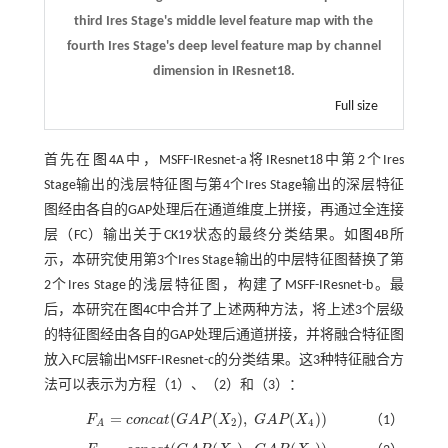
third Ires Stage's middle level feature map with the
fourth Ires Stage's deep level feature map by channel
dimension in IResnet18.
Full size
首先在
图4
A中，MSFF-IResnet-a将IResnet18中第2个Ires
Stage输出的浅层特征图与第4个Ires Stage输出的深层特征
图经由各自的GAP处理后在通道维度上拼接，再通过全连接
层（FC）输出关于CK19状态的最终分类结果。如
图4
B所
示，本研究使用第3个Ires Stage输出的中层特征图替换了第
2个Ires Stage的浅层特征图，构建了MSFF-IResnet-b。最
后，本研究在
图4
C中合并了上述两种方法，将上述3个层级
的特征图经由各自的GAP处理后通道拼接，并将融合特征图
放入FC层输出MSFF-IResnet-c的分类结果。这3种特征融合方
法可以表示为方程（1）、（2）和（3）：
=
(
(
)
,
(
)
)
F
c
o
n
c
a
t
G
A
P
X
G
A
P
X
（1）
F
A
=
c
o
n
c
a
t
(
G
A
P
(
X
2
)
,
G
A
P
(
X
4
)
)
2
4
A