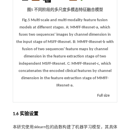
图5 不同阶段的多尺度多模态特征融合模型
Fig.5 Multi-scale and multi-modality feature fusion
models at different stages.
A:
MMFF-IResnet-a, which
fuses two sequences' images by channel dimension in
the input stage of MSFF-IResnet.
B:
MMFF-IResnet-b with
fusion of two sequences' feature maps by channel
dimension in the feature extraction stage of two
independent MSFF-IResnet.
C:
MMFF-IResnet-c, which
concatenates the encoded clinical features by channel
dimension in the feature extraction stage of MMFF-
IResnet-a.
Full size
1.6 实验设置
本研究使用sklearn包的函数构建了机器学习模型，其具体