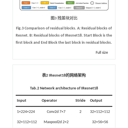
图3 残差块对比
Fig.3 Comparison of residual blocks.
A
: Residual blocks of
Resnet.
B
: Residual blocks of IResnet18. Start Block is the
first block and End Block the last block in residual blocks.
Full size
表2 IResnet18的网络架构
Tab.2 Network architecture of IResnet18
Input
Operator
Stride
Output
1×224×224
Conv2d 7×7
2
32×112×112
32×112×112
Maxpool2d 2×2
32×56×56