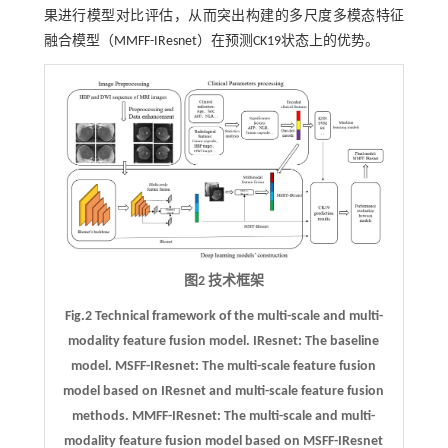
果进行模型对比评估，从而突出构建的多尺度多模态特征
融合模型（MMFF-IResnet）在预测CK19状态上的优势。
图2 技术框架
Fig.2 Technical framework of the multi-scale and multi-
modality feature fusion model. IResnet: The baseline
model. MSFF-IResnet: The multi-scale feature fusion
model based on IResnet and multi-scale feature fusion
methods. MMFF-IResnet: The multi-scale and multi-
modality feature fusion model based on MSFF-IResnet