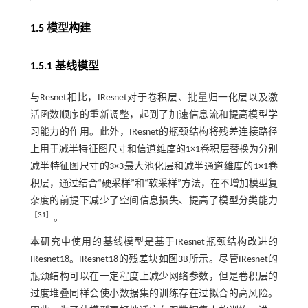
1.5 模型构建
1.5.1 基线模型
与Resnet相比，IResnet对于卷积层、批量归一化层以及激
活函数顺序的重新调整，起到了加速信息流和提高模型学
习能力的作用。此外，IResnet的瓶颈结构将残差连接路径
上用于减半特征图尺寸和信道维度的1×1卷积层替换为分别
减半特征图尺寸的3×3最大池化层和减半通道维度的1×1卷
积层，通过结合“硬采样”和“软采样”方法，在不增加模型复
杂度的前提下减少了空间信息损失、提高了模型分类能力
［
31
］
。
本研究中使用的基线模型是基于IResnet瓶颈结构改进的
IResnet18。IResnet18的残差块如
图3
B所示。尽管IResnet的
瓶颈结构可以在一定程度上减少网络参数，但是卷积层的
过度堆叠同样会使小数据集的训练存在过拟合的高风险。