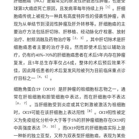
肝细胞癌（HCC）是最常见的原发性肝脏恶性肿瘤，也是全
［
1
］
球第3大癌症死亡原因，且发病率每年持续上升
。肝细
胞癌传统上被视为一种具有高度特异性的侵袭性肿瘤，表
现为从单结节到浸润性肿瘤及肝外转移等。肝细胞癌的主
要治疗方法包括肝切除、肝移植、经动脉化疗栓塞、放射
［
2
，
3
］
治疗、射频消融及药物治疗等
，其中肝切除术是肝
细胞癌患者主要的治疗手段。然而即使术后加以辅助治
疗，仍有约40%~70%的肝细胞癌患者在术后5年内存在肿瘤
复发，且5年总生存率仅占6成，整体的术后预后效果不
佳，因此降低患者的术后复发风险被列为目前临床重点诊
［
4
，
5
］
疗目标之一
。
细胞角蛋白19（CK19）是肝肿瘤的祖细胞标志物之一，通
常在肝祖细胞和胆管细胞中表达，而在肝细胞中不表达
［
6
，
7
］
。当肝细胞受到炎症或其它刺激被激活为祖细胞
［
8
］
时，CK19可能在该肝细胞上表达阳性
。CK19阳性被定
义为免疫组化分析中大于等于5%的肝肿瘤细胞存在CK19的
［
9
，
10
］
中高强度表达
，而CK19阳性的肝细胞癌实际上是
一种新的独立亚型，又称为双表型肝细胞癌，表现为某些