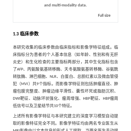
and multi-modality data.
Full size
1.3 临床参数
本研究收集的临床参数由临床指标和影像学特征组成。临
床指标分为患者的个人基本信息（如年龄、性别和有无肝
炎史）和生化检查的主要指标两部分，其中生化指标包含
了AFP、丙氨酸氨基转移酶、天冬氨酸氨基转移酶、谷氨酰
转肽酶、淋巴细胞、NLR、白蛋白、总胆红素以及微血管侵
犯（MVI）共9个指标。而影像学特征则包括肿瘤直径、肿
瘤包膜完整度、肿瘤边缘平滑性、囊性坏死或脂肪沉积、
DWI靶征、动脉环状强化、瘤周增强、HBP靶征、HBP瘤周
低信号以及卫星结节共10个特征。
上述所有影像学特征与本研究建立的深度学习模型自动提
取的影像特征完全不同。影像学特征均由两名专业医生从
MRI影像中以文本信息的形式人工提取。当两名医生手动提