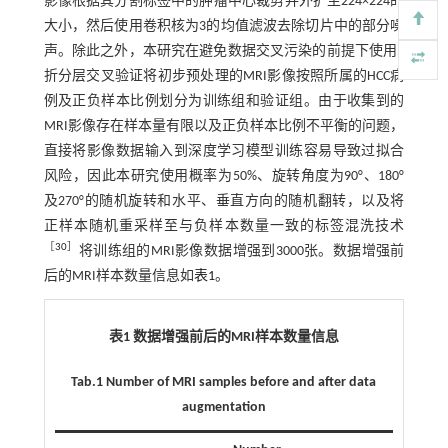
影像根据其分割标签中的肿瘤中心裁剪并外扩至224×224的
大小，然后使用卷积核为3的均值滤波去除切片中的部分噪
声。除此之外，本研究在避免数据交叉污染的前提下使用5
折分层交叉验证将初步预处理的MRI影像按照所属的HCC病
例及正负样本比例划分为训练组和验证组。由于收集到的
MRI影像存在样本量有限以及正负样本比例不平衡的问题，
直接将影像数据输入到深度学习模型训练容易导致过拟合
风险，因此本研究使用概率为50%、旋转角度为90°、180°
及270°的随机旋转和水平、垂直方向的随机翻转，以及将
正样本随机重采样至与负样本数量一致的标签混洗技术
［
30
］
将训练组的MRI影像数据增强到3000张。数据增强前
后的MRI样本数量信息如
表1
。
表1 数据增强前后的MRI样本数量信息
Tab.1 Number of MRI samples before and after data
augmentation