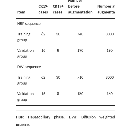
Number
CK19-
CK19+
before
Number after
Item
cases
cases
augmentation
augmentation
HBP sequence
Training
62
30
740
3000
group
Validation
16
8
190
190
group
DWI sequence
Training
62
30
710
3000
group
Validation
16
8
180
180
group
HBP: Hepatobiliary phase. DWI: Diffusion weighted
imaging.