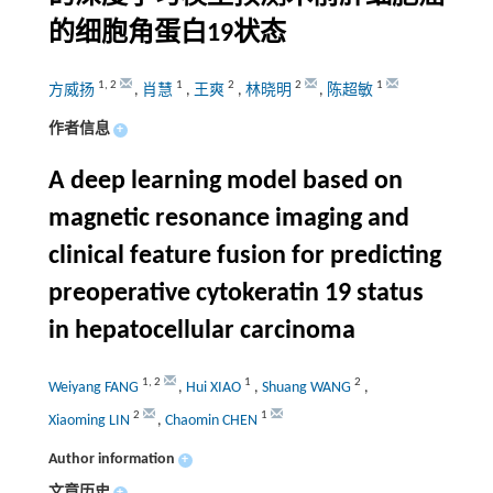
的细胞角蛋白19状态
1
,
2
1
2
2
1
方威扬
,
肖慧
,
王爽
,
林晓明
,
陈超敏
作者信息
+
A deep learning model based on
magnetic resonance imaging and
clinical feature fusion for predicting
preoperative cytokeratin 19 status
in hepatocellular carcinoma
1
,
2
1
2
Weiyang FANG
,
Hui XIAO
,
Shuang WANG
,
2
1
Xiaoming LIN
,
Chaomin CHEN
Author information
+
文章历史
+