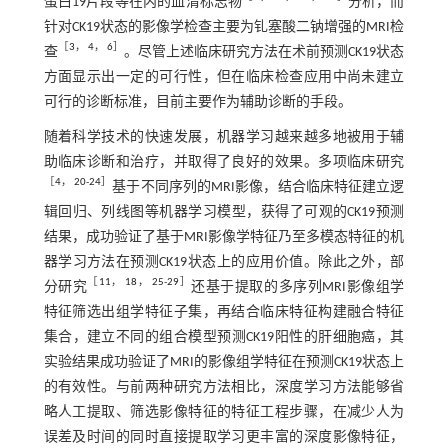
蛋白19片段等在内的血清标志物
分析，而
针对CK19状态的影像学检查主要为钆塞酸二钠增强的MRI检
［
3
，
4
，
6
］
查
。尽管上述临床研究方法在术前预测CK19状态
方面显示出一定的可行性，但在临床检查应用中尚未建立
可行的诊断标准，目前主要作为辅助诊断的手段。
随着科学技术的快速发展，机器学习越来越多地被用于辅
助临床诊断和治疗，并取得了良好的效果。多项临床研究
［
4
，
20
-
24
］
基于不同序列的MRI影像，结合临床特征建立逻
辑回归、列线图等机器学习模型，获得了可观的CK19预测
结果，成功验证了基于MRI影像学特征乃至多模态特征的机
器学习方法在预测CK19状态上的应用价值。除此之外，部
［
11
，
18
，
25
-
29
］
分研究
还基于提取的多序列MRI影像组学
特征筛选出组学特征子集，再结合临床特征构建融合特征
集合，建立不同的组合模型预测CK19阳性的肝细胞癌，其
实验结果成功验证了MRI的影像组学特征在预测CK19状态上
的有效性。与前两种研究方法相比，深度学习方法能够省
略人工提取、筛选影像特征的特征工程步骤，在减少人为
误差及时间的同时直接提取学习更丰富的深度影像特征，