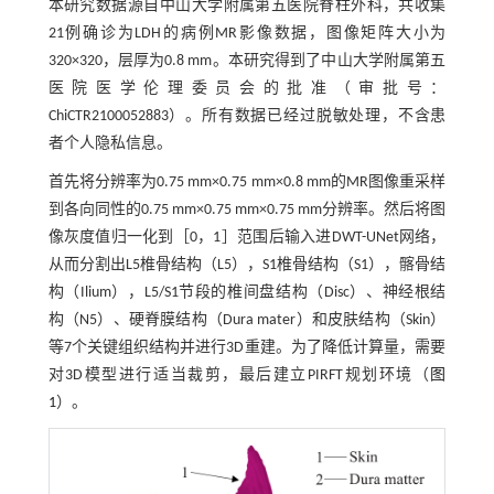
本研究数据源自中山大学附属第五医院脊柱外科，共收集
21例确诊为LDH的病例MR影像数据，图像矩阵大小为
320×320，层厚为0.8 mm。本研究得到了中山大学附属第五
医院医学伦理委员会的批准（审批号：
ChiCTR2100052883）。所有数据已经过脱敏处理，不含患
者个人隐私信息。
首先将分辨率为0.75 mm×0.75 mm×0.8 mm的MR图像重采样
到各向同性的0.75 mm×0.75 mm×0.75 mm分辨率。然后将图
像灰度值归一化到［0，1］范围后输入进DWT-UNet网络，
从而分割出L5椎骨结构（L5），S1椎骨结构（S1），髂骨结
构（Ilium），L5/S1节段的椎间盘结构（Disc）、神经根结
构（N5）、硬脊膜结构（Dura mater）和皮肤结构（Skin）
等7个关键组织结构并进行3D重建。为了降低计算量，需要
对3D模型进行适当裁剪，最后建立PIRFT规划环境（
图
1
）。