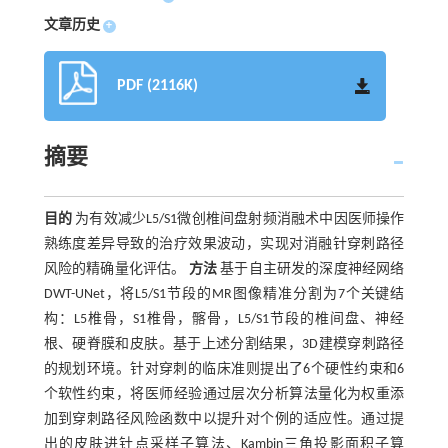
文章历史
+
PDF (2116K)
摘要
目的
为有效减少L5/S1微创椎间盘射频消融术中因医师操作
熟练度差异导致的治疗效果波动，实现对消融针穿刺路径
风险的精确量化评估。
方法
基于自主研发的深度神经网络
DWT-UNet，将L5/S1节段的MR图像精准分割为7个关键结
构：L5椎骨，S1椎骨，髂骨，L5/S1节段的椎间盘、神经
根、硬脊膜和皮肤。基于上述分割结果，3D建模穿刺路径
的规划环境。针对穿刺的临床准则提出了6个硬性约束和6
个软性约束，将医师经验通过层次分析算法量化为权重添
加到穿刺路径风险函数中以提升对个例的适应性。通过提
出的皮肤进针点采样子算法、Kambin三角投影面积子算