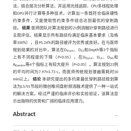
法，结合层次分析算法，并运用光线追踪、CPU多线程处理
和GPU并行计算等多种技术，计算出一条既符合临床硬性
约束条件，又能使软性约束条件综合达到最优的穿刺路
径。
结果
医师团队对算法规划的21例消融针穿刺路径进行
主观评估，结果显示所有路径均满足临床基本要求（及格
率100%），且95.24%的路径被评为优秀或良好。在与医师
规划结果的对比中，算法在D
、D
和Depth等3个指标
Ilium
S1
上有不同程度的下降（
P
<0.05），在D
、D
、D
和
Dura
L5
N5
A
等4个指标上有较大提升（
P
<0.05）。算法规划21例
Kambin
的平均时间为7.97±3.73 s，而医师传统规划普遍需耗时10
min以上。
结论
本研究提出的多约束最优穿刺路径规划算
法为L5/S1节段的微创椎间盘射频消融术提供了一种一站式
的解决方案。经过严谨的临床评价和实验验证，该算法显
示出独特的优势和广阔的临床应用潜力。
Abstract