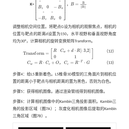
⎢
⎥
⎢
⎥
⎢
⎥
⎢
⎥
B
=
K
=
，
B
⎢
⎥
0
-
B
z
B
y
B
z
0
-
B
x
-
B
B
z
=
B
B
B
x
0
0
−
∥
B
∥
⎢
⎥
B
B
z
x
⎣
⎦
−
0
B
B
z
x
调整相机空间位置。将靶点G设为相机的观察焦点，相机的
位置与靶点的距离d设置为150，水平视野和垂直视野角度
均为30°，计算相机的旋转变换矩阵Transform。
+
⋅
[
:
3,2
]
[
]
R
C
d
R
（12）
w
T
r
a
n
s
f
o
r
m
=
T
r
a
n
s
f
o
r
m
=
R
C
w
+
d
⋅
R
[
:
3,2
]
0
1
0
1
−
T
=
⋅
+
=
⋅
C
R
C
O
，
C
R
G
（13）
C
w
=
R
⋅
C
c
+
O
C
c
=
R
-
T
⋅
G
w
c
c
步骤4：给L5重新着色。L5椎骨3D模型的三角面片到相机位
置的距离小于靶点与相机距离的置为黑色，否则为白色。
步骤5：获得相机图像。通过渲染管线得到相机图像。
步骤6：计算相机图像中的Kambin三角投影面积。Kambin三
角的投影区域（
图7
A）；灰度化相机图像后提取的Kambin
三角区域（
图7
B）。