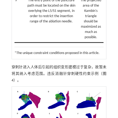
F*
The entry point of the puncture
The projected
path must be located on the skin
area of the
overlying the L5/S1 segment, in
Kambin's
order to restrict the insertion
triangle
range of the ablation needle.
should be
maximized as
much as
possible.
*The unique constraint conditions proposed in this article.
穿刺针进入人体后引起的组织变形建模过于复杂，故暂未
将其纳入考虑范围。违反消融针穿刺硬性约束示例（
图
4
）。