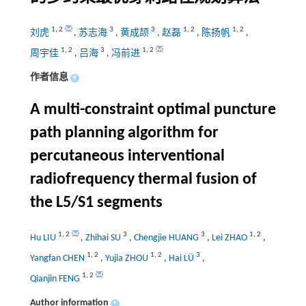
1
,
2
3
3
1
,
2
1
,
2
刘虎
,
苏志海
,
黄成颉
,
赵磊
,
陈扬帆
,
1
,
2
3
1
,
2
周宇佳
,
吕海
,
冯前进
作者信息
+
A multi-constraint optimal puncture
path planning algorithm for
percutaneous interventional
radiofrequency thermal fusion of
the L5/S1 segments
1
,
2
3
3
1
,
2
Hu LIU
,
Zhihai SU
,
Chengjie HUANG
,
Lei ZHAO
,
1
,
2
1
,
2
3
Yangfan CHEN
,
Yujia ZHOU
,
Hai LÜ
,
1
,
2
Qianjin FENG
Author information
+