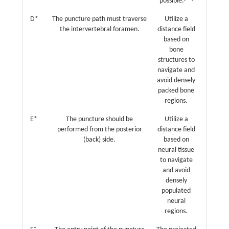
possible.
D*
The puncture path must traverse
Utilize a
the intervertebral foramen.
distance field
based on
bone
structures to
navigate and
avoid densely
packed bone
regions.
E*
The puncture should be
Utilize a
performed from the posterior
distance field
(back) side.
based on
neural tissue
to navigate
and avoid
densely
populated
neural
regions.