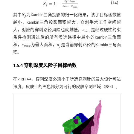
−
s
s
j
m
i
n
（14）
=
1
−
S
S
j
=
1
-
s
j
-
s
m
i
n
s
m
a
x
-
s
m
i
n
j
−
s
s
m
a
x
m
i
n
其中
S
为Kambin三角投影的归一化结果，该子目标函数值
S
j
j
越小，Kambin三角投影面积越大，穿刺手术工作空间越
大，对应的穿刺路径风险也就越低。
s
是经过硬性约束
s
m
i
n
m
i
n
条件检测通过后的所有候选路径中最小的Kambin三角面
积，
s
为最大面积，
s
是当前穿刺路径的Kambin三角面
s
m
a
x
s
j
m
a
x
j
积。
1.5.4 穿刺深度风险子目标函数
在PIRFT中，穿刺深度必须小于所选穿刺针的最大设计可达
深度。皮肤上的黑色部分为可行的皮肤穿刺区域（
图8
）。