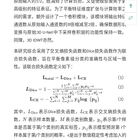
原始输入的1/2，既减轻了计算负担，又促使模型聚焦于更
高级别的特征表征。为了平衡特征维度扩张与计算效率之
间的需求，额外设计了一个卷积模块，该模块将输出特征
通道数从原始输入通道数的8倍缩减至2倍，确保数据形状
变换与原始3D U-Net中下采样卷积层的功能性保持一致。
同理，3D IDWT亦然。
本研究综合采用了交叉熵损失函数和Dice损失函数作为联
合损失函数，旨在平衡像素级分类的准确性与区域一致
性。该联合损失函数定义如下：
L
L
L
=
+
（1）
L
t
o
t
a
l
=
L
D
i
c
e
+
L
C
E
t
o
t
a
l
D
i
c
e
C
E
N
M
2
+
∑
∑
y
p
ϵ
（2）
=
1
=
1
i
j
i
j
i
j
=
1
−
L
L
D
i
c
e
=
1
-
2
∑
i
=
1
N
∑
j
=
1
M
y
i
j
p
i
j
+
ϵ
∑
i
=
1
N
∑
j
=
1
M
y
i
j
2
+
∑
i
=
1
N
∑
j
=
1
M
p
i
j
2
D
i
c
e
N
M
N
M
2
2
+
+
∑
∑
∑
∑
y
p
ϵ
=
1
=
1
=
1
=
1
i
j
i
j
i
j
i
j
N
M
L
y
l
o
g
p
=
−
∑
∑
(
)
（3）
L
C
E
=
-
∑
i
=
1
N
∑
j
=
1
M
y
i
j
l
o
g
p
i
j
C
E
i
j
i
j
=
1
=
1
i
j
其中，
L
表示Dice损失函数，
L
表示交叉熵损失函
L
D
i
c
e
L
C
E
D
i
c
e
C
E
数，
N
表示样本数量，
M
表示类别数量，
y
表示第
i
个样
N
M
y
i
j
i
j
本是否属于第
j
个类别的真实标签，
p
表示模型预测第
i
个
p
i
j
i
j
样本属于第
j
个类别的概率，ϵ是出于数值稳定性考虑加入的