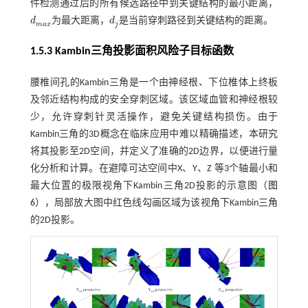
件检测通过后的所有候选路径中到关键结构的最小距离，
d
为最大距离，
d
是当前穿刺路径到关键结构的距离。
d
m
a
x
d
j
m
a
x
j
1.5.3 Kambin三角投影面积风险子目标函数
腰椎间孔的Kambin三角是一个由神经根、下位椎体上终板
及邻近结构构成的安全穿刺区域。该区域血管和神经根较
少，允许穿刺针灵活操作，避免关键结构损伤。由于
Kambin三角的3D概念在临床应用中难以精确描述，本研究
将其投影至2D空间，并定义了准确的2D边界，以便进行量
化分析和计算。在避障可达空间中X、Y、Z 等3个轴最小和
最大位置的极限视角下Kambin三角2D投影的示意图（
图
6
），局部放大图中红色线勾画区域为该视角下Kambin三角
的2D投影。