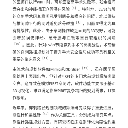
的医师在执行PIRFT时，可能面临高手术失败率、残余椎间
［
8
］
盘突出和神经根压迫等潜在风险
。特别地，L5/S1节段
的穿刺手术因其椎间孔受到髂骨和横突的阻碍，难以维持
［
9
］
与椎间隙平行的同时避免髂骨碰撞
，因而显得尤为具
有挑战性。此外，由于穿刺操作缺乏直观的3D视野，可能
会增加误伤神经、硬脊膜与血管等重要软组织的风险
［
10
］
。因此，针对L5/S1节段穿刺手术的高挑战性，术前精
确的穿刺路径规划对于提升手术安全性与成功率具有至关
［
11
］
重要的临床意义
。
［
12
］
主流术前规划软件如Mimics和3D Slicer
，虽在医学图
像处理上表现出色，但针对PIRFT的专门术前规划模块尚属
空白。这导致在模拟PIRFT穿刺时，软件功能主要限于基础
3D可视化，难以满足临床PIRFT复杂精细的规划需求，且操
作繁琐。
近年来，穿刺路径规划领域的算法研究取得了重要进展，
［
13
］
刚性针和柔性针
作为关键工具，分别成为研究焦点。
刚性针路径规划方面，有研究将临床准则转化为硬性约束