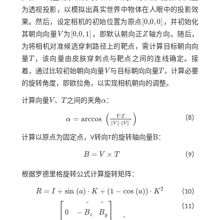
为透视投影，以模拟出真实世界中物体在人眼中的投影效
[
0,0
,
0
]
果。然后，设定相机的初始位置为原点
，并初始化
0,0
,
0
[
0,0
,
1
]
其朝向向量
V
为
，即默认朝向正
Z
轴方向。随后，
V
0,0
,
1
Z
为将相机对准候选穿刺路径上的靶点，需计算目标朝向向
量
T
，该向量由皮肤穿刺点与靶点之间的连线确定。接
T
着，通过比较初始朝向向量
V
与目标朝向向量
T
，计算必要
V
T
的旋转角度，即欧拉角，以实现相机朝向的调整。
计算向量
V
、
T
之间的夹角
α
：
V
T
α
(
)
⋅
V
T
=
a
r
c
c
o
s
（8）
α
α
=
a
r
c
c
o
s
V
⋅
T
V
⋅
V
∥
∥
⋅
∥
∥
V
V
B
计算以原点为固定点，V转向T的旋转轴向量
：
B
=
×
B
V
T
（9）
B
=
V
×
T
根据罗德里格旋转公式计算旋转矩阵：
2
=
+
s
i
n
(
)
⋅
+
(
1
−
c
o
s
(
)
)
⋅
R
I
a
K
a
K
（10）
R
=
I
+
s
i
n
(
a
)
⋅
K
+
(
1
-
c
o
s
(
a
)
)
⋅
K
2
⎡
⎤
（11）
⎢
⎥
0
−
B
B
z
y