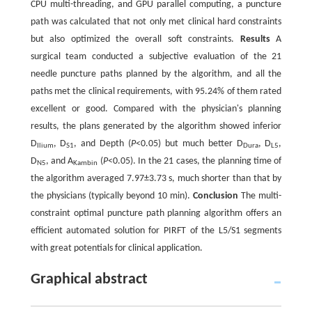
CPU multi-threading, and GPU parallel computing, a puncture
path was calculated that not only met clinical hard constraints
but also optimized the overall soft constraints.
Results
A
surgical team conducted a subjective evaluation of the 21
needle puncture paths planned by the algorithm, and all the
paths met the clinical requirements, with 95.24% of them rated
excellent or good. Compared with the physician's planning
results, the plans generated by the algorithm showed inferior
D
, D
, and Depth (
P
<0.05) but much better D
, D
,
Ilium
S1
Dura
L5
D
, and A
(
P
<0.05). In the 21 cases, the planning time of
N5
Kambin
the algorithm averaged 7.97±3.73 s, much shorter than that by
the physicians (typically beyond 10 min).
Conclusion
The multi-
constraint optimal puncture path planning algorithm offers an
efficient automated solution for PIRFT of the L5/S1 segments
with great potentials for clinical application.
Graphical abstract