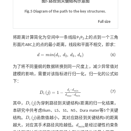
图5 路径到关键结构示意图
Fig.5 Diagram of the path to the key structures.
Full size
将距离计算简化为空间中一条线段P
P
上的点到一个三角
1
2
形面片ABC上的点的最小距离，线段和平面不相交，即求：
=
(
,
,
,
)
d
m
i
n
d
d
d
d
（6）
d
=
m
i
n
(
d
1
,
d
2
,
d
3
,
d
4
)
1
2
3
4
为了将不同量纲的数据转换到同一尺度上，减少异常值对
建模的影响，需要对该指标进行归一化，归一化的公式如
下：
−
d
d
（7）
j
m
i
n
(
)
=
1
−
D
j
D
i
j
=
1
-
d
j
-
d
m
i
n
d
m
a
x
-
d
m
i
n
i
−
d
d
m
a
x
m
i
n
(
)
其中，
D
j
为穿刺路径到关键结构
i
距离的归一化结果，
D
i
j
i
i
本研究中共考虑Ilium、L5、S1、N5、Dura mater等5个关键
(
)
结构。
D
j
函数值越小，其对应路径到关键结构
i
的距离
D
i
j
i
i
越大，对应其手术路径风险越低。
d
是经过硬性约束条
d
m
i
n
m
i
n