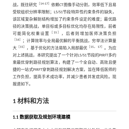
［
14
-
17
］
战，既往研究
依赖CT图像手动分割，效率低下且易
受软组织分辨率限制；L5/S1节段特异性约束条件的缺失，
该区域复杂解剖结构增加了约束条件设定的难度；最优路
径的决策挑战，单目标或多目标优化均存在局限性，前者
［
15
］
可能简化权重设置
，后者则增加医师决策负担
［
16
］
；计算效率与全局最优解的平衡挑战，穷举法计算量
［
15
］
［
15
，
17
］
大
，基于优化的方法易陷入局部最优
。为应
对上述挑战，本研究提出了一个针对L5/S1节段的PIRFT多约
束最优穿刺路径规划算法，构建了一个全自动、高效且便
捷的一站式PIRFT穿刺路径规划解决方案，旨在降低医师的
工作负担，提高手术成功率，并减少患者并发症风险。现
报道如下。
1 材料和方法
1.1 数据获取及规划环境建模