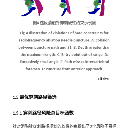
图4 违反消融针穿刺硬性约束示例图
Fig.4 Illustration of violations of hard constraints for
radiofrequency ablation needle puncture.
A
: Collision
between puncture path and S1.
B
: Depth greater than
the maximum length.
C
: Entry point out of range.
D
:
Excessively small angle.
E
: Path misses intervertebral
foramen.
F
: Puncture from anterior approach.
Full size
1.5 最优穿刺路径筛选
1.5.1 穿刺路径风险总目标函数
针对消融针穿刺路径规划的软性约束提出了3个风险子目标