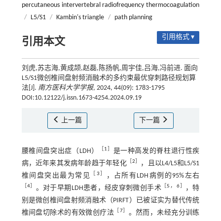
percutaneous intervertebral radiofrequency thermocoagulation
/
L5/S1
/
Kambin's triangle
/
path planning
引用格式 ▾
引用本文
刘虎,苏志海,黄成颉,赵磊,陈扬帆,周宇佳,吕海,冯前进. 面向
L5/S1微创椎间盘射频消融术的多约束最优穿刺路径规划算
法[J].
南方医科大学学报
, 2024, 44(09): 1783-1795
DOI:10.12122/j.issn.1673-4254.2024.09.19
上一篇
下一篇
［
1
］
腰椎间盘突出症（LDH）
是一种高发的脊柱退行性疾
［
2
］
病，近年来其发病年龄趋于年轻化
，且以L4/L5和L5/S1
［
3
］
椎间盘突出最为常见
，占所有LDH病例的95%左右
［
4
］
［
5
，
6
］
。对于早期LDH患者，经皮穿刺微创手术
，特
别是微创椎间盘射频消融术（PIRFT）已被证实为替代传统
［
7
］
椎间盘切除术的有效微创疗法
。然而，未经充分训练