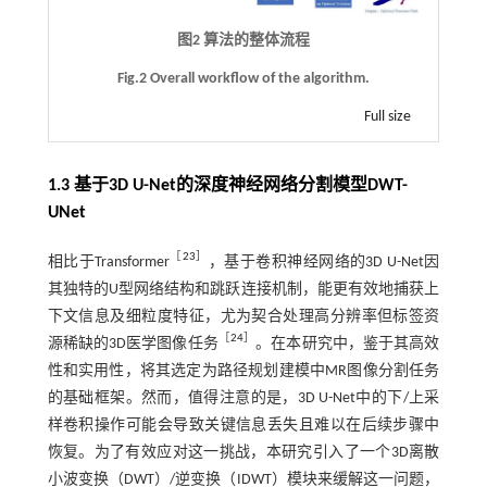
图2 算法的整体流程
Fig.2 Overall workflow of the algorithm.
Full size
1.3 基于3D U-Net的深度神经网络分割模型DWT-
UNet
［
23
］
相比于Transformer
，基于卷积神经网络的3D U-Net因
其独特的U型网络结构和跳跃连接机制，能更有效地捕获上
下文信息及细粒度特征，尤为契合处理高分辨率但标签资
［
24
］
源稀缺的3D医学图像任务
。在本研究中，鉴于其高效
性和实用性，将其选定为路径规划建模中MR图像分割任务
的基础框架。然而，值得注意的是，3D U-Net中的下/上采
样卷积操作可能会导致关键信息丢失且难以在后续步骤中
恢复。为了有效应对这一挑战，本研究引入了一个3D离散
小波变换（DWT）/逆变换（IDWT）模块来缓解这一问题，