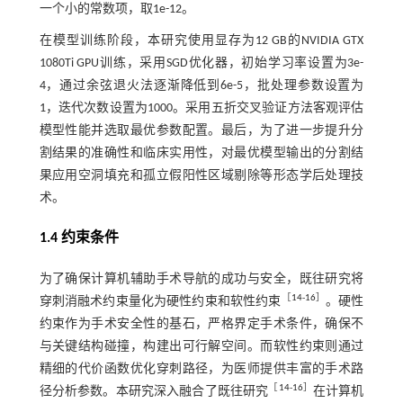
一个小的常数项，取1e-12。
在模型训练阶段，本研究使用显存为12 GB的NVIDIA GTX
1080Ti GPU训练，采用SGD优化器，初始学习率设置为3e-
4，通过余弦退火法逐渐降低到6e-5，批处理参数设置为
1，迭代次数设置为1000。采用五折交叉验证方法客观评估
模型性能并选取最优参数配置。最后，为了进一步提升分
割结果的准确性和临床实用性，对最优模型输出的分割结
果应用空洞填充和孤立假阳性区域剔除等形态学后处理技
术。
1.4 约束条件
为了确保计算机辅助手术导航的成功与安全，既往研究将
［
14
-
16
］
穿刺消融术约束量化为硬性约束和软性约束
。硬性
约束作为手术安全性的基石，严格界定手术条件，确保不
与关键结构碰撞，构建出可行解空间。而软性约束则通过
精细的代价函数优化穿刺路径，为医师提供丰富的手术路
［
14
-
16
］
径分析参数。本研究深入融合了既往研究
在计算机