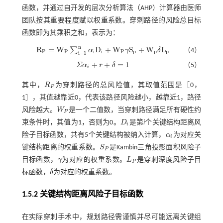
函数，并通过自开发的层次分析算法（AHP）计算器由医师
团队按其重要程度赋以权重系数。穿刺路径的风险总目标
函数即为其乘积之和，表示为：
n
R
=
W
D
+
W
S
+
W
L
∑
α
γ
δ
（4）
R
P
=
W
P
∑
i
=
1
n
α
i
D
i
+
W
P
γ
S
p
+
W
p
δ
L
p
P
P
i
i
P
p
p
p
i
=
1
+
+
=
1
Σ
α
r
δ
（5）
Σ
α
i
+
r
+
δ
=
1
i
其中，
R
为穿刺路径的总风险值，其取值范围是［0，
R
P
P
1］，其值越靠近0，代表该路径风险越小，越靠近1，路径
风险越大。
W
是一个二值数，当穿刺路径满足所有硬性约
W
P
P
束条件时，其值为1，否则为0。
D
是第
i
个关键结构距离风
D
i
i
险子目标函数，共有5个关键结构被纳入计算，
α
为对应关
α
i
i
键结构距离的权重系数。
S
是Kambin三角投影面积风险子
S
P
P
目标函数，
γ
为对应的权重系数。
L
是穿刺深度风险子目
γ
L
P
P
标函数，
δ
为对应的权重系数。
δ
1.5.2 关键结构距离风险子目标函数
在实际穿刺手术中，规划路径需谨慎并尽可能远离关键组