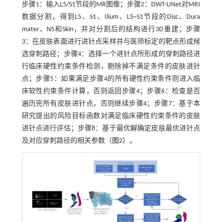
步骤1：输入L5/S1节段的MR图像；步骤2：DWT-UNet对MRI
数据分割，得到L5、S1、Ilium、L5~S1节段的Disc、Dura
mater、N5和Skin，并对分割后的结构进行3D重建；步骤
3：在皮肤表面进行进针点采样并与医师标定的靶点形成候
选穿刺路径；步骤4：选择一个进针点所形成的穿刺路径进
行临床硬性约束条件检测，剔除掉不满足条件的皮肤进针
点；步骤5：如果满足步骤4的所有硬性约束条件则进入临
床软性约束条件计算，否则返回步骤4；步骤6：检查是否
遍历完所有皮肤进针点，否则继续步骤4；步骤7：基于本
研究提出的风险目标函数对满足临床硬性约束条件的皮肤
进针点进行评估；步骤8：基于最优解确定皮肤最优进针点
及对应穿刺路径的相关参数（
图2
）。