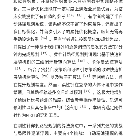
和软性约束，并将软性约束纳入目标函数中实现路径优
化，其两步优化法能在一定程度上逼近全局最优解，为临
［
14
，
15
］
床实践提供了有价值的参考
。有学者构建了半自
动路径规划系统，该系统不仅丰富了约束条件，还提出了
多目标优化，并首次引入了帕累托优化概念，医师无需再
［
16
］
手动设定权重
。另有学者通过投影简化3D规划为2D，
并提出了一种基于规则排列和逐步调整的启发式算法在3分
［
17
］
钟内完成规划
。柔性针路径规划则涌现出基于快速扩
［
18
］
展随机树的三维闭环针转向算法
、卡尔曼滤波算法
［
19
］
、结合了贪婪启发策略和可达引导策略的改进快速扩
［
20
］
［
21
］
展随机树算法
以及粒子群算法
等创新方法，旨
在提升规划精度。然而，柔性针在复杂的人体环境中操作
［
22
］
繁琐，且其路径轨迹多变且难以预测
，这极大地增加
了精确建模与预测的难度。综合考量操作简便性、轨迹可
［
11
］
预测性以及其在临床中的广泛应用
，本研究选定刚性
针作为PIRFT的穿刺工具。
在刚性针穿刺路径规划的算法演进中，一系列共通的挑战
与局限性逐渐浮现，主要有4个挑战：自动精确建模的挑