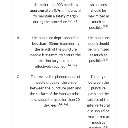
diameter of a 20G needle is
structures
approximately 0.9mm) is crucial
should be
to maintain a safety margin
maximized as
[
14
,
16
]
during the procedure.
much as
[
14
]
possible.
B
The puncture depth should be
The puncture
less than 150mm (considering
depth should
the length of the puncture
be minimized
needle is 150mm) to ensure the
as much as
[
14
]
ablation target can be
possible.
[
14
,
16
]
effectively reached.
C
To prevent the phenomenon of
The angle
needle slippage, the angle
between the
between the puncture path and
puncture
the surface of the intervertebral
path and the
disc should be greater than 20
surface of the
[
14
,
16
]
degrees.
intervertebral
disc should be
maximized as
much as
[
14
]