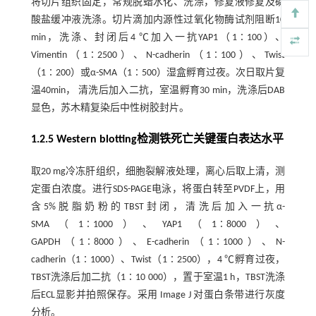
将切片组织固定，常规脱蜡水化、洗涤，修复液修复及磷
酸盐缓冲液洗涤。切片滴加内源性过氧化物酶试剂阻断10
min，洗涤、封闭后4 ℃加入一抗YAP1（1∶100）、
Vimentin（1∶2500）、N-cadherin（1∶100）、Twist
（1∶200）或α-SMA（1∶500）湿盒孵育过夜。次日取片复
温40min， 清洗后加入二抗，室温孵育30 min，洗涤后DAB
显色，苏木精复染后中性树胶封片。
1.2.5 Western blotting检测铁死亡关键蛋白表达水平
取20 mg冷冻肝组织，细胞裂解液处理，离心后取上清，测
定蛋白浓度。进行SDS-PAGE电泳，将蛋白转至PVDF上，用
含5%脱脂奶粉的TBST封闭，清洗后加入一抗α-
SMA（1∶1000）、YAP1（1∶8000）、
GAPDH（1∶8000）、E-cadherin（1∶1000）、N-
cadherin（1∶1000）、Twist（1∶2500），4 ℃孵育过夜，
TBST洗涤后加二抗（1∶10 000），置于室温1 h，TBST洗涤
后ECL显影并拍照保存。采用 Image J 对蛋白条带进行灰度
分析。