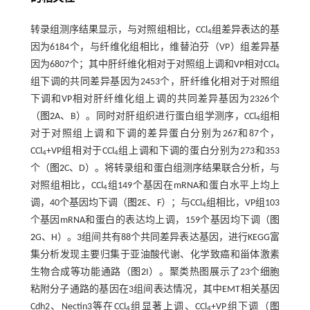
转录组测序结果显示，与对照组相比，CCl
组差异表达的基
4
因为6184个，与纤维化组相比，维替泊芬（VP）组差异基
因为6807个；其中肝纤维化相对于对照组上调和VP相对CCl
4
组下调的共同差异基因为2453个，肝纤维化相对于对照组
下调和VP相对肝纤维化组上调的共同差异基因为2326个
（
图2
A、B）。同时对肝组织进行蛋白组学测序，CCl
组相
4
对于对照组上调和下调的差异蛋白分别为267和87个，
CCl
+VP组相对于CCl
组上调和下调的蛋白分别为273和353
4
4
个（
图2
C、D）。将转录组和蛋白组测序结果联合分析，与
对照组相比，CCl
组149个基因在mRNA和蛋白水平上均上
4
调，40个基因均下调（
图2
E、F）；与CCl
组相比，VP组103
4
个基因mRNA和蛋白的表达均上调，159个基因均下调（
图
2
G、H）。3组间共有88个共同差异表达基因，进行KEGG富
集分析发现主要归集于亚油酸代谢、化学致癌和甾体激素
生物合成等功能通路（
图2
I）。聚类热图展示了23个细胞
粘附分子通路的基因在3组间表达情况，其中EMT相关基因
Cdh2、Nectin3等在CCl
组显著上调、CCl
+VP组下调（
图
4
4