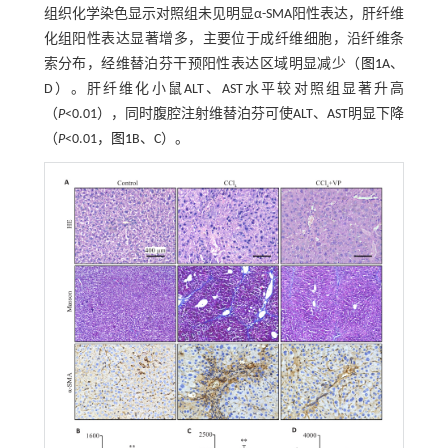
组织化学染色显示对照组未见明显α-SMA阳性表达，肝纤维
化组阳性表达显著增多，主要位于成纤维细胞，沿纤维条
索分布，经维替泊芬干预阳性表达区域明显减少（
图1
A、
D）。肝纤维化小鼠ALT、AST水平较对照组显著升高
（
P
<0.01），同时腹腔注射维替泊芬可使ALT、AST明显下降
（
P
<0.01，
图1
B、C）。