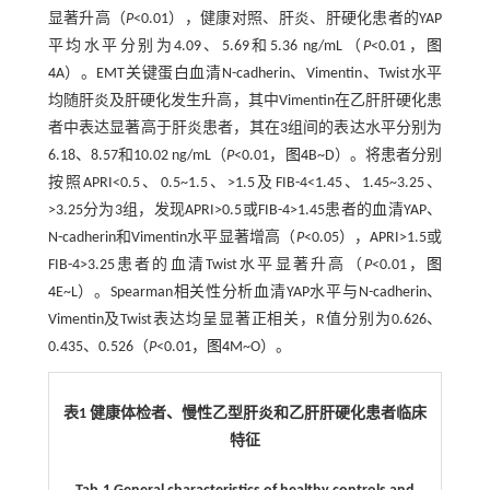
显著升高（
P
<0.01），健康对照、肝炎、肝硬化患者的YAP
平均水平分别为4.09、5.69和5.36 ng/mL（
P
<0.01，
图
4
A）。EMT关键蛋白血清N-cadherin、Vimentin、Twist水平
均随肝炎及肝硬化发生升高，其中Vimentin在乙肝肝硬化患
者中表达显著高于肝炎患者，其在3组间的表达水平分别为
6.18、8.57和10.02 ng/mL（
P
<0.01，
图4
B~D）。将患者分别
按照APRI<0.5、0.5~1.5、>1.5及FIB-4<1.45、1.45~3.25、
>3.25分为3组，发现APRI>0.5或FIB-4>1.45患者的血清YAP、
N-cadherin和Vimentin水平显著增高（
P
<0.05），APRI>1.5或
FIB-4>3.25患者的血清Twist水平显著升高（
P
<0.01，
图
4
E~L）。Spearman相关性分析血清YAP水平与N-cadherin、
Vimentin及Twist表达均呈显著正相关，R值分别为0.626、
0.435、0.526（
P
<0.01，
图4
M~O）。
表1 健康体检者、慢性乙型肝炎和乙肝肝硬化患者临床
特征