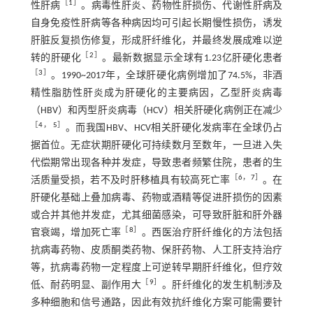
［
1
］
性肝病
。病毒性肝炎、药物性肝损伤、代谢性肝病及
自身免疫性肝病等各种病因均可引起长期慢性损伤，诱发
肝脏反复损伤修复，形成肝纤维化，并最终发展成难以逆
［
2
］
转的肝硬化
。最新数据显示全球有1.23亿肝硬化患者
［
3
］
。1990~2017年，全球肝硬化病例增加了74.5%，非酒
精性脂肪性肝炎成为肝硬化的主要病因，乙型肝炎病毒
（HBV）和丙型肝炎病毒（HCV）相关肝硬化病例正在减少
［
4
，
5
］
。而我国HBV、HCV相关肝硬化发病率在全球仍占
据首位。无症状期肝硬化可持续数月至数年，一旦进入失
代偿期常出现各种并发症，导致患者频繁住院，患者的生
［
6
，
7
］
活质量受损，若不及时肝移植具有较高死亡率
。在
肝硬化基础上叠加病毒、药物或酒精等促进肝损伤的因素
或合并其他并发症，尤其细菌感染，可导致肝脏和肝外器
［
8
］
官衰竭，增加死亡率
。西医治疗肝纤维化的方法包括
抗病毒药物、皮质酮类药物、保肝药物、人工肝支持治疗
等，抗病毒药物一定程度上可逆转早期肝纤维化，但疗效
［
9
］
低、耐药明显、副作用大
。肝纤维化的发生机制涉及
多种细胞和信号通路，因此有效抗纤维化方案可能需要针