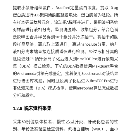
提取小鼠肝组织蛋白，Bradford定量蛋白浓度，提取10 μg
蛋白质进行SDS聚丙烯酰胺凝胶电泳，蛋白酶解为肽段。所
有样本等量肽段混合，流动相A稀释并进样，采用液相系统
对样品进行液相分离。监测洗脱峰、收集组分，结合色谱
洗脱峰图合并样品得到10个组分并冷冻抽干。将抽干的肽
段样品复溶，离心取上清进样，通过nanoElute分离，纳升
液相分离末端直接连接质谱仪进行检测。经过液相分离的
肽段通过CSI纳升源离子化后进入到timsTOF Pro进行依赖采
集（DDA）模式检测。下机的DDA数据使用MaxQuant整合
的Andromeda引擎完成鉴定，接着使用Spectronaut对该结果
进行谱图库构建。同时肽段离子化后进入timsTOF Pro进行
非依赖采集（DIA）模式检测，使用mProphet算法完成数据
分析和质控。
1.2.8 临床资料采集
采集60例健康体检者、慢性乙型肝炎、肝硬化患者的性
别、年龄及实验室检查资料，包括白细胞（WBC）、血小