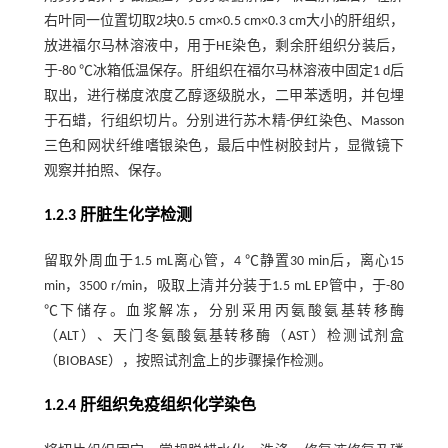
右叶同一位置切取2块0.5 cm×0.5 cm×0.3 cm大小的肝组织，
放进福尔马林溶液中，用于HE染色，剩余肝组织分装后，
于-80 ℃冰箱低温保存。肝组织在福尔马林溶液中固定1 d后
取出，进行梯度浓度乙醇逐级脱水，二甲苯透明，并包埋
于石蜡，行组织切片。分别进行苏木精-伊红染色、Masson
三色和网状纤维嗜银染色，最后中性树胶封片，显微镜下
观察并拍照、保存。
1.2.3 肝脏生化学检测
留取外周血于1.5 mL离心管，4 ℃静置30 min后，离心15
min，3500 r/min，吸取上清并分装于1.5 mL EP管中，于-80
℃下储存。血浆解冻，分别采用丙氨酸氨基转移酶
（ALT）、天门冬氨酸氨基转移酶（AST）检测试剂盒
（BIOBASE），按照试剂盒上的步骤操作检测。
1.2.4 肝组织免疫组织化学染色