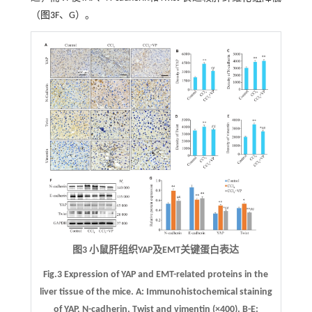
（
图3
F、G）。
图3 小鼠肝组织YAP及EMT关键蛋白表达
Fig.3 Expression of YAP and EMT-related proteins in the
liver tissue of the mice.
A
: Immunohistochemical staining
of YAP, N-cadherin, Twist and vimentin (×400).
B
-
E
: