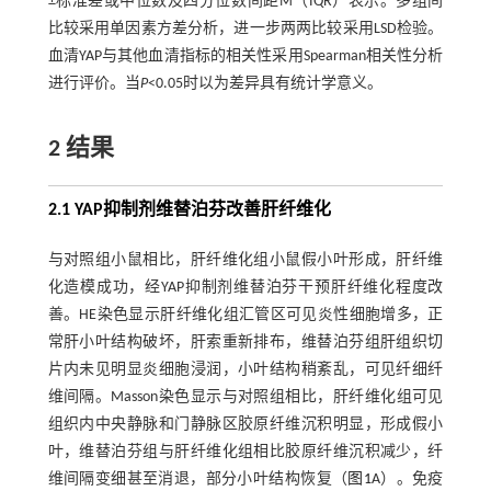
±标准差或中位数及四分位数间距M（IQR）表示。多组间
比较采用单因素方差分析，进一步两两比较采用LSD检验。
血清YAP与其他血清指标的相关性采用Spearman相关性分析
进行评价。当
P
<0.05时以为差异具有统计学意义。
2 结果
2.1 YAP抑制剂维替泊芬改善肝纤维化
与对照组小鼠相比，肝纤维化组小鼠假小叶形成，肝纤维
化造模成功，经YAP抑制剂维替泊芬干预肝纤维化程度改
善。HE染色显示肝纤维化组汇管区可见炎性细胞增多，正
常肝小叶结构破坏，肝索重新排布，维替泊芬组肝组织切
片内未见明显炎细胞浸润，小叶结构稍紊乱，可见纤细纤
维间隔。Masson染色显示与对照组相比，肝纤维化组可见
组织内中央静脉和门静脉区胶原纤维沉积明显，形成假小
叶，维替泊芬组与肝纤维化组相比胶原纤维沉积减少，纤
维间隔变细甚至消退，部分小叶结构恢复（
图1
A）。免疫