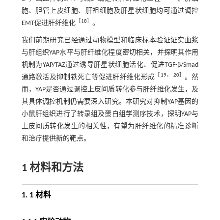
胞、胆管上皮细胞、肝祖细胞及肝星状细胞均可通过调控
［
18
］
EMT促进肝纤维化
。
我们前期研究已经通过动物模型和临床标本验证证实血浆
与肝组织YAP水平与肝纤维化程度密切相关，并探明其作用
机制为YAP/TAZ通过诱导肝星状细胞活化、促进TGF-β/Smad
［
19
，
20
］
通路激活及抑制铁死亡等促进肝纤维化形成
。然
而，YAP是否通过调控上皮间质转化参与肝纤维化发生，及
其具体调控机制仍需要深入研究。本研究对抑制YAP基因的
小鼠肝组织进行了转录组及蛋白组学测序技术，探明YAP与
上皮间质转化发生的相关性，有望为肝纤维化的精准诊断
和治疗提供新的靶点。
1 材料和方法
1. 1 材料