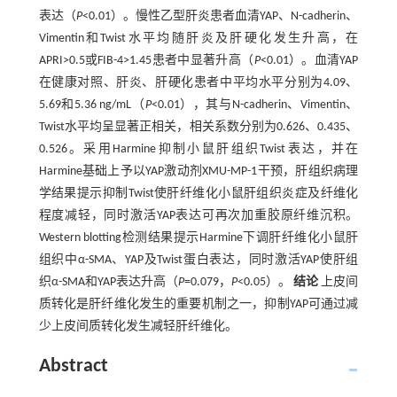
表达（
P
<0.01）。慢性乙型肝炎患者血清YAP、N-cadherin、
Vimentin和Twist水平均随肝炎及肝硬化发生升高，在
APRI>0.5或FIB-4>1.45患者中显著升高（
P
<0.01）。血清YAP
在健康对照、肝炎、肝硬化患者中平均水平分别为4.09、
5.69和5.36 ng/mL（
P
<0.01），其与N-cadherin、Vimentin、
Twist水平均呈显著正相关，相关系数分别为0.626、0.435、
0.526。采用Harmine抑制小鼠肝组织Twist表达，并在
Harmine基础上予以YAP激动剂XMU-MP-1干预，肝组织病理
学结果提示抑制Twist使肝纤维化小鼠肝组织炎症及纤维化
程度减轻，同时激活YAP表达可再次加重胶原纤维沉积。
Western blotting检测结果提示Harmine下调肝纤维化小鼠肝
组织中α-SMA、YAP及Twist蛋白表达，同时激活YAP使肝组
织α-SMA和YAP表达升高（
P
=0.079，
P
<0.05）。
结论
上皮间
质转化是肝纤维化发生的重要机制之一，抑制YAP可通过减
少上皮间质转化发生减轻肝纤维化。
Abstract