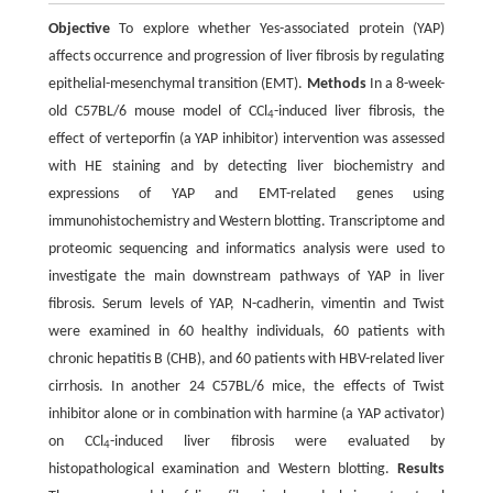
Objective
To explore whether Yes-associated protein (YAP)
affects occurrence and progression of liver fibrosis by regulating
epithelial-mesenchymal transition (EMT).
Methods
In a 8-week-
old C57BL/6 mouse model of CCl
-induced liver fibrosis, the
4
effect of verteporfin (a YAP inhibitor) intervention was assessed
with HE staining and by detecting liver biochemistry and
expressions of YAP and EMT-related genes using
immunohistochemistry and Western blotting. Transcriptome and
proteomic sequencing and informatics analysis were used to
investigate the main downstream pathways of YAP in liver
fibrosis. Serum levels of YAP, N-cadherin, vimentin and Twist
were examined in 60 healthy individuals, 60 patients with
chronic hepatitis B (CHB), and 60 patients with HBV-related liver
cirrhosis. In another 24 C57BL/6 mice, the effects of Twist
inhibitor alone or in combination with harmine (a YAP activator)
on CCl
-induced liver fibrosis were evaluated by
4
histopathological examination and Western blotting.
Results