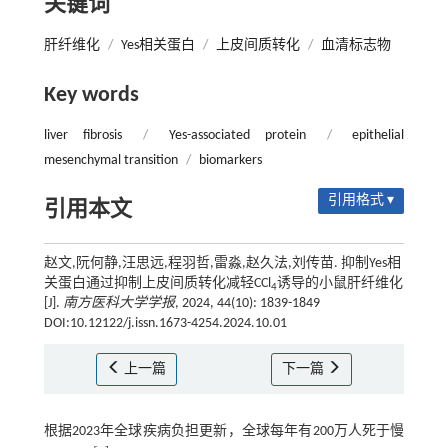
关键词
肝纤维化
/
Yes相关蛋白
/
上皮间质转化
/
血清标志物
Key words
liver fibrosis
/
Yes-associated protein
/
epithelial
mesenchymal transition
/
biomarkers
引用格式 ▾
引用本文
赵文,阮何静,汪思远,程羽哲,雷淼,赵久法,刘传苗. 抑制Yes相
关蛋白通过抑制上皮间质转化减轻CCl
诱导的小鼠肝纤维化
4
[J].
南方医科大学学报
, 2024, 44(10): 1839-1849
DOI:10.12122/j.issn.1673-4254.2024.10.01
上一篇
下一篇
根据2023年全球疾病负担更新，全球每年有200万人死于慢