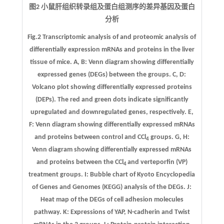
图2 小鼠肝组织转录组及蛋白组测序的差异基因及蛋白
分析
Fig.2 Transcriptomic analysis of and proteomic analysis of
differentially expression mRNAs and proteins in the liver
tissue of mice.
A
,
B
: Venn diagram showing differentially
expressed genes (DEGs) between the groups.
C
,
D
:
Volcano plot showing differentially expressed proteins
(DEPs). The red and green dots indicate significantly
upregulated and downregulated genes, respectively.
E
,
F
: Venn diagram showing differentially expressed mRNAs
and proteins between control and CCl
groups.
G
,
H
:
4
Venn diagram showing differentially expressed mRNAs
and proteins between the CCl
and verteporfin (VP)
4
treatment groups.
I
: Bubble chart of Kyoto Encyclopedia
of Genes and Genomes (KEGG) analysis of the DEGs.
J
:
Heat map of the DEGs of cell adhesion molecules
pathway.
K
: Expressions of YAP, N-cadherin and Twist