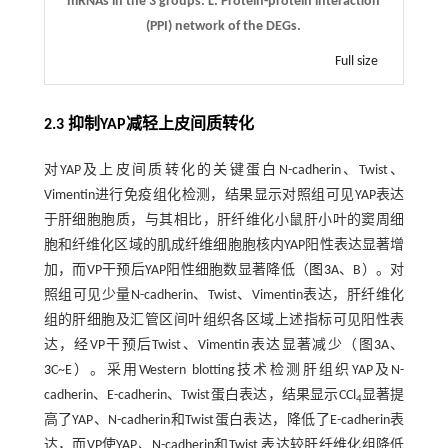
mRNAs in the 3 groups.
L
: Protein-protein interaction
(PPI) network of the DEGs.
Full size
2.3 抑制YAP减轻上皮间质转化
对YAP及上皮间质转化的关键蛋白N-cadherin、Twist、
Vimentin进行免疫组化检测，结果显示对照组可见YAP表达
于肝细胞胞质，与其相比，肝纤维化小鼠肝小叶的窦周细
胞和纤维化区域的肌成纤维细胞胞核内YAP阳性表达显著增
加，而VP干预后YAP阳性细胞数显著降低（
图3
A、B）。对
照组可见少量N-cadherin、Twist、Vimentin表达，肝纤维化
组的肝细胞及汇管区间叶组织各区域上述指标可见阳性表
达，经VP干预后Twist、Vimentin表达显著减少（图
3
A、
3
C~E）。采用Western blotting技术检测肝组织YAP及N-
cadherin、E-cadherin、Twist蛋白表达，结果显示CCl
显著提
4
高了YAP、N-cadherin和Twist蛋白表达，降低了E-cadherin表
达，而VP使YAP、N-cadherin和Twist 表达较肝纤维化组降低