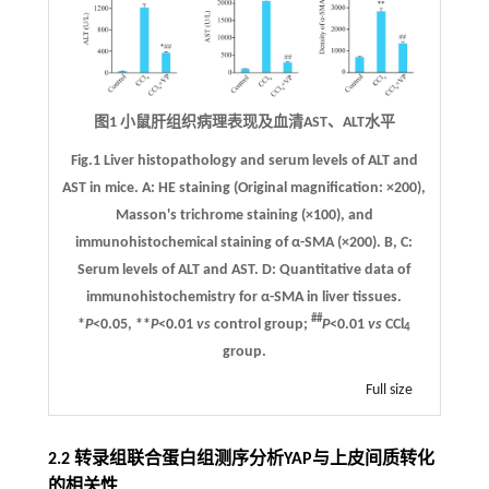
图1 小鼠肝组织病理表现及血清AST、ALT水平
Fig.1 Liver histopathology and serum levels of ALT and
AST in mice.
A
: HE staining (Original magnification: ×200),
Masson's trichrome staining (×100), and
immunohistochemical staining of α-SMA (×200).
B
,
C
:
Serum levels of ALT and AST.
D
: Quantitative data of
immunohistochemistry for α-SMA in liver tissues.
##
*
P
<0.05, **
P
<0.01
vs
control group;
P
<0.01
vs
CCl
4
group.
Full size
2.2 转录组联合蛋白组测序分析YAP与上皮间质转化
的相关性