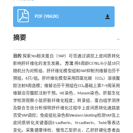
PDF (9862K)
摘要
目的
探索Yes相关蛋白（YAP）可否通过调控上皮间质转化
影响肝纤维化的发生发展。
方法
将8周龄C57BL/6小鼠18只
随机分为对照组、肝纤维化模型组和YAP抑制剂维替泊芬干
预组，6只/组。肝纤维化模型采用四氯化碳（CCl
）溶液腹
4
腔注射8周造模；维替泊芬干预组在CCl
基础上第7~9周采用
4
维替泊芬腹腔注射干预。HE染色、Masson染色、肝脏生化
学检测观察小鼠肝脏纤维化程度；转录组、蛋白组学测序
及联合生信分析探明肝纤维化过程中上皮间质转化通路是
否受YAP调控；免疫组化染色和Western blotting检测YAP及上
皮间质转化关键基因E-cadherin、N-cadherin、Twist等表达
变化。采集健康体检、慢性乙型肝炎、乙肝肝硬化患者血