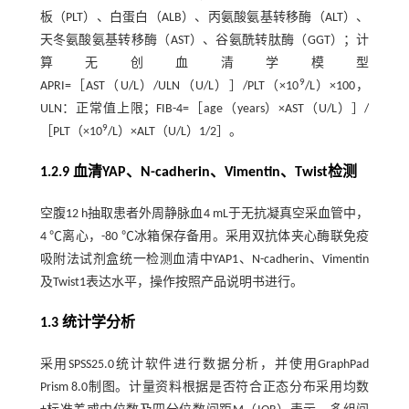
板（PLT）、白蛋白（ALB）、丙氨酸氨基转移酶（ALT）、
天冬氨酸氨基转移酶（AST）、谷氨酰转肽酶（GGT）；计
算无创血清学模型
9
APRI=［AST（U/L）/ULN（U/L）］/PLT（×10
/L）×100，
ULN：正常值上限；FIB-4=［age（years）×AST（U/L）］/
9
［PLT（×10
/L）×ALT（U/L）1/2］。
1.2.9 血清YAP、N-cadherin、Vimentin、Twist检测
空腹12 h抽取患者外周静脉血4 mL于无抗凝真空采血管中，
4 ℃离心，-80 ℃冰箱保存备用。采用双抗体夹心酶联免疫
吸附法试剂盒统一检测血清中YAP1、N-cadherin、Vimentin
及Twist1表达水平，操作按照产品说明书进行。
1.3 统计学分析
采用SPSS25.0统计软件进行数据分析，并使用GraphPad
Prism 8.0制图。计量资料根据是否符合正态分布采用均数