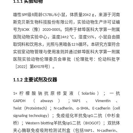
1.1.1 实验动物
雄性SPF级8周龄C57BL/6小鼠，体质量20±2 g，来源于河南
斯克贝斯生物科技股份有限公司，实验动物生产许可证编
号为SCXK（豫）2020-0005。饲养于蚌埠医科大学第一附属
医院动物实验中心，温度24±2 ℃，湿度55%，小鼠自由摄
取饲料和饮用水，光照与黑暗各12 h循环。本研究方案符合
实验室动物管理与使用准则并通过蚌埠医科大学第一附属
医院实验动物伦理委员会审批（伦理批号：伦动科批字
［2022］第KY078号）。
1.1.2 主要试剂及仪器
1×柠檬酸钠抗原修复液（Solarbio）；一抗
GAPDH（abways）；YAP1、Vimentin、
Twist（Proteintech）；N-cadherin、α‑SMA、E-cadherin（cell
signaling technology）；免疫组化羊抗兔IgG二抗（中杉金
桥）；Western blotting羊抗兔IgG二抗（BIOGOT）；双抗体
夹心酶联免疫吸附检测试剂盒（包括YAP1、N-cadherin、