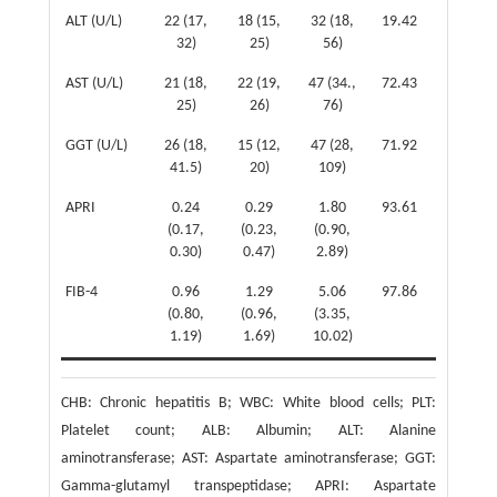
ALT (U/L)
22 (17,
18 (15,
32 (18,
19.42
<0.001
32)
25)
56)
AST (U/L)
21 (18,
22 (19,
47 (34.,
72.43
<0.001
25)
26)
76)
GGT (U/L)
26 (18,
15 (12,
47 (28,
71.92
<0.001
41.5)
20)
109)
APRI
0.24
0.29
1.80
93.61
<0.001
(0.17,
(0.23,
(0.90,
0.30)
0.47)
2.89)
FIB-4
0.96
1.29
5.06
97.86
<0.001
(0.80,
(0.96,
(3.35,
1.19)
1.69)
10.02)
CHB: Chronic hepatitis B; WBC: White blood cells; PLT:
Platelet count; ALB: Albumin; ALT: Alanine
aminotransferase; AST: Aspartate aminotransferase; GGT:
Gamma-glutamyl transpeptidase; APRI: Aspartate