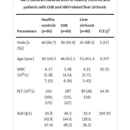
Tab.1 General characteristics of healthy controls and
patients with CHB and HBV-related liver cirrhosis
Healthy
Liver
controls
CHB
cirrhosis
2
Parameters
(
n
=60)
(
n
=60)
(
n
=60)
F/Z/χ
P
Male [
n
40 (66.7)
30 (50.0)
41 (68.3)
5.217
0.074
(%)]
Age (year)
50.1±0.5
46.6±1.1
51.0±1.3
5.377
0.095
WBC
6.17
5.48
4.21
32.55
<0.001
9
(10
/L)
(5.38,
(4.54,
(2.72,
7.15)
6.56)
5.43)
9
PLT (10
/L)
232
187
89 (48,
54.95
<0.001
(200,
(155,
134)
275)
227)
ALB (g/L)
45.8
46.5
32.4
104.93
<0.001
(42.8,
(44.6,
(28.0,
47.4)
48.2)
36.2)