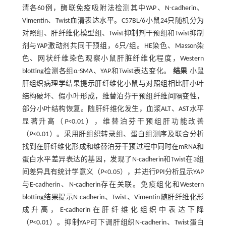
清各60例，酶联免疫吸附法检测其中YAP、N-cadherin、
Vimentin、Twist血清表达水平。C57BL/6小鼠24只随机分为
对照组、肝纤维化模型组、Twist抑制剂干预组和Twist抑制
剂与YAP激动剂共同干预组，6只/组。HE染色、Masson染
色、网状纤维染色观察小鼠肝脏纤维化程度，Western
blotting检测各组α-SMA、YAP和Twist表达变化。
结果
小鼠
肝组织病理学结果提示肝纤维化小鼠与对照组相比肝小叶
结构破坏、假小叶形成，维替泊芬干预组纤维间隔变性，
部分小叶结构恢复。随肝纤维化发生，血浆ALT、AST水平
显著升高（
P
<0.01），维替泊芬干预组肝功能改善
（
P
<0.01）。采用肝组织转录组、蛋白组测序及联合分析
找到在肝纤维化形成和维替泊芬干预过程中同时在mRNA和
蛋白水平差异表达的基因，发现了N-cadherin和Twist在3组
间差异具有统计学意义（
P
<0.05），并进行PPI分析显示YAP
与E-cadherin、N-cadherin存在关联。免疫组化和Western
blotting结果提示N-cadherin、Twist、Vimentin随肝纤维化形
成升高，E-cadherin在肝纤维化组织中表达下降
（
P
<0.01）。抑制YAP可下调肝组织N-cadherin、Twist蛋白