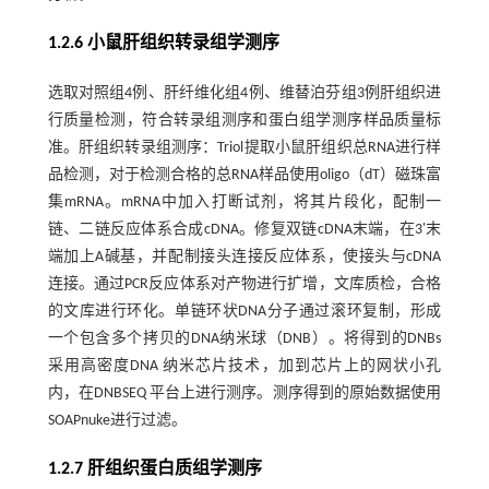
1.2.6 小鼠肝组织转录组学测序
选取对照组4例、肝纤维化组4例、维替泊芬组3例肝组织进
行质量检测，符合转录组测序和蛋白组学测序样品质量标
准。肝组织转录组测序：Triol提取小鼠肝组织总RNA进行样
品检测，对于检测合格的总RNA样品使用oligo（dT）磁珠富
集mRNA。mRNA中加入打断试剂，将其片段化，配制一
链、二链反应体系合成cDNA。修复双链cDNA末端，在3'末
端加上A碱基，并配制接头连接反应体系，使接头与cDNA
连接。通过PCR反应体系对产物进行扩增，文库质检，合格
的文库进行环化。单链环状DNA分子通过滚环复制，形成
一个包含多个拷贝的DNA纳米球（DNB）。将得到的DNBs
采用高密度DNA 纳米芯片技术，加到芯片上的网状小孔
内，在DNBSEQ 平台上进行测序。测序得到的原始数据使用
SOAPnuke进行过滤。
1.2.7 肝组织蛋白质组学测序