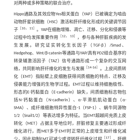
对两种或多种策略的联合治疗。
Hippo通路及其效应物Yes相关蛋白（YAP）已被确定为啮齿
动物肝星状细胞（HSC）激活和肝纤维化形成的关键调节因
［
10
，
11
］
子
。YAP在细胞增殖、凋亡、迁移、分化和侵袭等
［
12
，
13
］
过程中均发挥重要作用
，参与各种肝脏疾病的发
生发展。研究证实转化生长因子（TGF-β）/Smad、
Hedgehog、Wnt/β-catenin等通路与YAP/具有PDZ结合基序的
转录辅激活因子（TAZ）信号通路形成一个复杂的交互网
［
14
-
16
］
络，共同影响肝纤维化的发生与发展
。上皮间质转
化（EMT）指贴壁上皮细胞获得间质细胞的特点、迁移及
侵袭能力增强的生物学过程。EMT过程以维持细胞极性、
形态的E-钙黏蛋白（E-cadherin）缺失，间质细胞标志物包
括N-钙黏蛋白（N-cadherin）、α-平滑肌肌动蛋白（α-
SMA）、成纤维细胞特异性蛋白-1（FSP-1）、蜗牛同源物
1/2（Snail1/2）等表达增多为特征。当EMT超越间充质上皮
转化（MET）占据主导地位时，肝脏修复主要通过形成纤
维化进行，而MET多于EMT时正常的上皮增生和纤维化减
［
17
］
少，因此抑制EMT可减少或逆转肝纤维化过程
。肝细