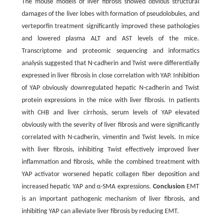
The mouse models of liver fibrosis showed obvious structural
damages of the liver lobes with formation of pseudolobules, and
verteporfin treatment significantly improved these pathologies
and lowered plasma ALT and AST levels of the mice.
Transcriptome and proteomic sequencing and informatics
analysis suggested that N-cadherin and Twist were differentially
expressed in liver fibrosis in close correlation with YAP. Inhibition
of YAP obviously downregulated hepatic N-cadherin and Twist
protein expressions in the mice with liver fibrosis. In patients
with CHB and liver cirrhosis, serum levels of YAP elevated
obviously with the severity of liver fibrosis and were significantly
correlated with N-cadherin, vimentin and Twist levels. In mice
with liver fibrosis, inhibiting Twist effectively improved liver
inflammation and fibrosis, while the combined treatment with
YAP activator worsened hepatic collagen fiber deposition and
increased hepatic YAP and α-SMA expressions.
Conclusion
EMT
is an important pathogenic mechanism of liver fibrosis, and
inhibiting YAP can alleviate liver fibrosis by reducing EMT.