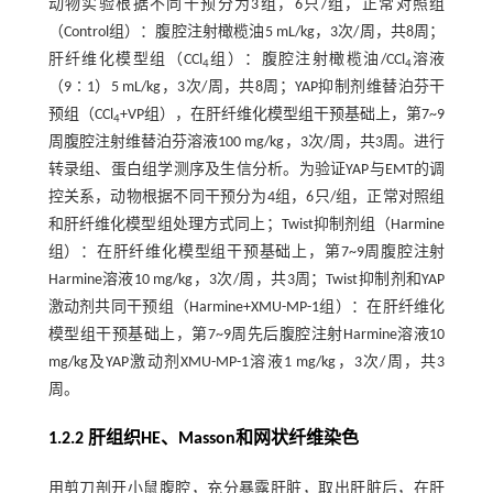
动物实验根据不同干预分为3组，6只/组，正常对照组
（Control组）：腹腔注射橄榄油5 mL/kg，3次/周，共8周；
肝纤维化模型组（CCl
组）：腹腔注射橄榄油/CCl
溶液
4
4
（9∶1）5 mL/kg，3次/周，共8周；YAP抑制剂维替泊芬干
预组（CCl
+VP组），在肝纤维化模型组干预基础上，第7~9
4
周腹腔注射维替泊芬溶液100 mg/kg，3次/周，共3周。进行
转录组、蛋白组学测序及生信分析。为验证YAP与EMT的调
控关系，动物根据不同干预分为4组，6只/组，正常对照组
和肝纤维化模型组处理方式同上；Twist抑制剂组（Harmine
组）：在肝纤维化模型组干预基础上，第7~9周腹腔注射
Harmine溶液10 mg/kg，3次/周，共3周；Twist抑制剂和YAP
激动剂共同干预组（Harmine+XMU-MP-1组）：在肝纤维化
模型组干预基础上，第7~9周先后腹腔注射Harmine溶液10
mg/kg及YAP激动剂XMU-MP-1溶液1 mg/kg，3次/周，共3
周。
1.2.2 肝组织HE、Masson和网状纤维染色
用剪刀剖开小鼠腹腔，充分暴露肝脏，取出肝脏后，在肝