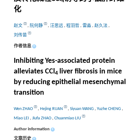
4
化
赵文
,
阮何静
,
汪思远
,
程羽哲
,
雷淼
,
赵久法
,
刘传苗
作者信息
+
Inhibiting Yes-associated protein
alleviates CCl
liver fibrosis in mice
4
by reducing epithelial mesenchymal
transition
Wen ZHAO
,
Hejing RUAN
,
Siyuan WANG
,
Yuzhe CHENG
,
Miao LEI
,
Jiufa ZHAO
,
Chuanmiao LIU
Author information
+
文章历史
+