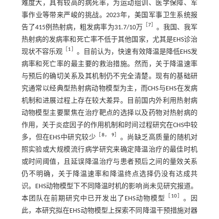
难度大，具有较高的病死率，为运动组训、医学保障、军
事作业等带来严峻的挑战。2023年，美国军事卫生系统报
［
7
］
告了415例热射病，粗发病率为31.7/10万
。我国、我军
热射病的发病率和死亡率不低于其他国家，尤其是EHS诊治
［
1
］
现状不容乐观
。目前认为，快速有效降温是降低EHS发
病率和死亡率的最主要的救治措施。然而，关于降温速率
与预后的确切关系及其机制仍不完全清楚。现有的基础研
究通常以经典型热射病动物模型为主，而CHS与EHS在发病
机制和进展过程上存在较大差异。目前国内外利用热射病
动物模型主要聚焦在治疗靶点的选择以及药物对热射病的
作用，关于炎症因子的作用机制和时间过程研究在CHS中较
［
8
，
9
］
多，但在EHS中研究较少
。尚缺乏高质量的随机对
照实验或大规模流行病学研究来确定降温治疗的最佳时机
或时间阈值，且延误降温治疗与患者预后之间的量效关系
仍不明确，关于降温速率和降温终点选择仍没有达成共
识。EHS动物模型下不同降温时机的影响尚未见研究报道。
［
10
］
本团队在前期研究中已开发出了EHS动物模型
。因
此，本研究拟在EHS动物模型上探索不同降温干预措施对器