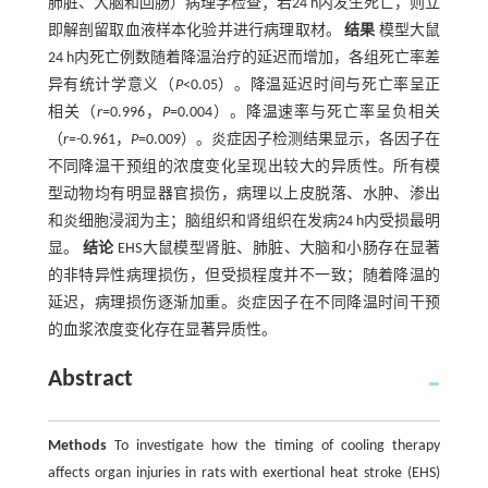
肺脏、大脑和回肠）病理学检查；若24 h内发生死亡，则立
即解剖留取血液样本化验并进行病理取材。
结果
模型大鼠
24 h内死亡例数随着降温治疗的延迟而增加，各组死亡率差
异有统计学意义（
P
<0.05）。降温延迟时间与死亡率呈正
相关（
r
=0.996，
P
=0.004）。降温速率与死亡率呈负相关
（
r
=-0.961，
P
=0.009）。炎症因子检测结果显示，各因子在
不同降温干预组的浓度变化呈现出较大的异质性。所有模
型动物均有明显器官损伤，病理以上皮脱落、水肿、渗出
和炎细胞浸润为主；脑组织和肾组织在发病24 h内受损最明
显。
结论
EHS大鼠模型肾脏、肺脏、大脑和小肠存在显著
的非特异性病理损伤，但受损程度并不一致；随着降温的
延迟，病理损伤逐渐加重。炎症因子在不同降温时间干预
的血浆浓度变化存在显著异质性。
Abstract
Methods
To investigate how the timing of cooling therapy
affects organ injuries in rats with exertional heat stroke (EHS)