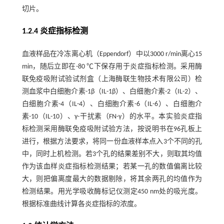
切片。
1.2.4 炎症指标检测
血液样品在冷冻离心机（Eppendorf）中以3000 r/min离心15
min，随后立即在-80 ℃下保存用于炎症指标检测。采用酶
联免疫吸附试验试剂盒（上海酶联生物技术有限公司）检
测血浆中白细胞介素-1β（IL-1β）、白细胞介素-2（IL-2）、
白细胞介素-4（IL-4）、白细胞介素-6（IL-6）、白细胞介
素-10（IL-10）、γ-干扰素（FN-γ）的水平。本实验炎症指
标检测采用酶联免疫吸附试验方法，按说明书在96孔板上
进行，根据方法要求，将同一份血液样本点入3个不同的孔
中，同时上机检测。若3个孔的结果差别不大，则取其均值
作为该血样炎症指标检测结果；若某一孔的数值偏离比较
大，则把偏离度最大的数据剔除，将其余两孔的均值作为
检测结果。用光学吸收酶标记仪测定450 nm处的吸光度。
根据标准曲线计算各炎症指标的浓度。