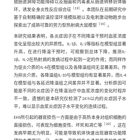
致肠道屏障功能障碍以及细菌和内毒素从肠道转移到体循
［
19
］
环，诱发全身炎性反应综合征
。本团队在前期研究中
基于自制精确控温控湿环境模拟舱以及电刺激动物跑步台
［
10
］
探索出了成熟可靠的劳力型热射病大鼠模型
。
本研究结果表明，各炎症因子在不同降温干预时血浆浓度
变化呈现出较大的异质性。IL-1β、IL-2等指标在模型组显著
升高，在进行降温干预时，可观察到总体下降，推测IL-
1β、IL-2在热射病的发病过程中起到一定的作用；而同样作
为促炎介质的IL-6在模型组以及各降温组间无显著差异。作
为抑炎介质，各降温组IL-10与模型组均有显著差异，而IL-4
在模型组与各延迟降温组之间差异并不显著。分析原因可
能是不同的炎症因子在降温治疗中血浆浓度的变化时程并
不一致，遗憾的是本研究仅检测了24 h以内的炎症因子水
平，难以显示血浆炎症因子水平变化的连续过程。
EHS所引起的器官损伤一方面是由于高热本身对组织细胞的
［
20
］
直接损伤，可表现为细胞变性、坏死和凋亡等
，这在
发病早期尤为明显，可能是导致机体快速出现器官功能障