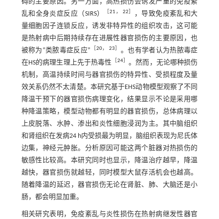
碍的主要原因。另一方面，高热损伤会诱发严重的免疫紊
［
21
，
22
］
乱和全身炎症反应（SIRS）
，导致免疫紊乱和大
量细胞因子连锁反应，诱发非特异性的组织攻击，这可能
是热射病中后期持续存在进展性器官损伤的主要原因，也
［
20
，
23
］
被称为“类脓毒症反应”
。也有学者认为热脓毒症
［
24
］
在HS的病理生理上先于热毒性
。然而，无论哪种损伤
机制，高温持续时间与器官损伤的特异性、受损程度及量
效关系仍然不太清楚。本研究基于EHS动物模型观察了不同
降温干预下的器官损伤病理变化，结果显示不论是采用哪
种降温策略，模型动物都有明显的器官损伤，总体病理以
上皮脱落、水肿、渗出和炎性细胞浸润为主。其中脑组织
和肾组织在发病24 h内受损最为明显，脑组织表现为尼氏体
边集，神经元肿胀。分析原因可能这两个脏器对热损伤的
敏感性比较高。本研究同时也显示，降温治疗越早，降温
越快，器官损伤就越轻，同时模型大鼠存活机会也越高。
随着降温的延迟，器官损伤无论在肾脏、肺、大脑还是小
肠，都会明显加重。
相关研究表明，免疫紊乱与炎性损伤在热射病继发性器官