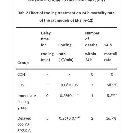
Tab.2 Effect of cooling treatment on 24-h mortality rate
of the rat models of EHS (
n
=12)
Delay
Number
time
of
for
Cooling
deaths
24-h
cooling
rate
within
mortality
(min)
(℃/min)
24 h
rate
Group
CON
-
-
0
0
EHS
-
0.08±0.05
7
58.3%
Immediate
0
0.36±0.11*
1
8.3%*
cooling
group
#
Delayed
5
0.26±0.07*
2
16.7%*
cooling
group A