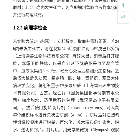
有实验动物观察24 h后，解剖留取血液样本化验并进行病理
取材；若24 h之内发生死亡，则立即解剖留取血液样本化验
并进行病理取材。
1.2.3 病理学检查
若实验大鼠24 h内死亡，立即解剖，取血并留取组织。若24
h内未发生死亡，则在观察24 h后腹腔注射1.5%戊巴比妥钠
（上海通善生物科技有限公司）麻醉大鼠，消毒后打开腹
腔，暴露下腔静脉，以采血针从下脉静脉采血至凝血管
中，血液采集约3 mL/管，经离心处理后检测炎症指标。之
后将大鼠断头处死，暴露肠、脑、肺、肾组织，观察大体
病理学变化，将组织置于4%多聚甲醛（上海碧云天生物技
术有限公司）固定。经乙醇（国药集团化学试剂有限公
司）梯度脱水、透明后石蜡包埋（武汉俊杰电子有限公
司）。然后使用旋转切片机（Leica-microsystems）对大鼠
每个组织样本进行矢状面切割（4 µm）。切片后对石蜡包
埋组织按顺序进行脱蜡、再水化、苏木精和伊红染色、脱
水、透明和封片。封片后，用光学显微镜（Olympus）观察