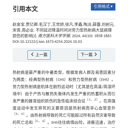
引用格式 ▾
引用本文
赵金宝,贾亿卿,毛汉丁,王世娇,徐凡,李鑫,陶冶,薛蕾,刘树元,
宋青,周必业. 不同延迟降温时间对劳力型热射病大鼠病理
损伤的影响[J].
南方医科大学学报
, 2024, 44(10): 1858-1865
DOI:10.12122/j.issn.1673-4254.2024.10.03
上一篇
下一篇
热射病是最严重的中暑类型，根据发病人群及易患因素分
为两类：经典型热射病（CHS）和劳力型热射病（EHS）。
劳力型热射病是机体在剧烈运动时（尤其是在高温/高湿环
境中）由于产热与散热失衡体内发生严重的热蓄积从而引
［
1
，
2
］
发严重的器官组织损伤的急性临床综合征
。在高强
度运动中发生猝死的主要原因是热射病而非心血管意外
［
3
，
4
］
。由热射病导致的死亡可能超过所有自然灾害导致
［
5
，
6
］
的死亡总和
。EHS往往病情凶险，进展迅速，治疗