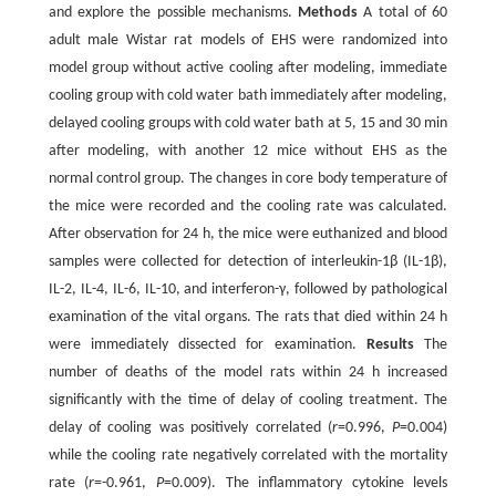
and explore the possible mechanisms.
Methods
A total of 60
adult male Wistar rat models of EHS were randomized into
model group without active cooling after modeling, immediate
cooling group with cold water bath immediately after modeling,
delayed cooling groups with cold water bath at 5, 15 and 30 min
after modeling, with another 12 mice without EHS as the
normal control group. The changes in core body temperature of
the mice were recorded and the cooling rate was calculated.
After observation for 24 h, the mice were euthanized and blood
samples were collected for detection of interleukin-1β (IL-1β),
IL-2, IL-4, IL-6, IL-10, and interferon-γ, followed by pathological
examination of the vital organs. The rats that died within 24 h
were immediately dissected for examination.
Results
The
number of deaths of the model rats within 24 h increased
significantly with the time of delay of cooling treatment. The
delay of cooling was positively correlated (
r
=0.996,
P
=0.004)
while the cooling rate negatively correlated with the mortality
rate (
r
=-0.961,
P
=0.009). The inflammatory cytokine levels