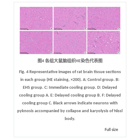
图4 各组大鼠脑组织HE染色代表图
Fig. 4 Representative images of rat brain tissue sections
in each group (HE staining, ×200).
A
: Control group.
B
:
EHS group.
C
: Immediate cooling group.
D
: Delayed
cooling group A.
E
: Delayed cooling group B.
F
: Delayed
cooling group C. Black arrows indicate neurons with
pyknosis accompanied by collapse and karyolysis of Nissl
body.
Full size