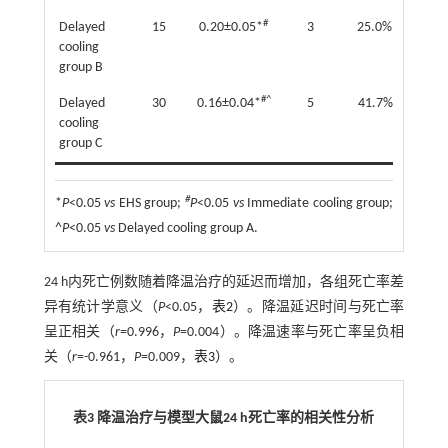
#
Delayed
15
0.20±0.05*
3
25.0%*
cooling
group B
#^
#
Delayed
30
0.16±0.04*
5
41.7%
cooling
group C
#
*
P
<0.05
vs
EHS group;
P
<0.05
vs
Immediate cooling group;
^
P
<0.05
vs
Delayed cooling group A.
24 h内死亡例数随着降温治疗的延迟而增加，各组死亡率差
异有统计学意义（
P
<0.05，
表2
）。降温延迟时间与死亡率
呈正相关（
r
=0.996，
P
=0.004）。降温速率与死亡率呈负相
关（
r
=-0.961，
P
=0.009，
表3
）。
表3 降温治疗与模型大鼠24 h死亡率的相关性分析