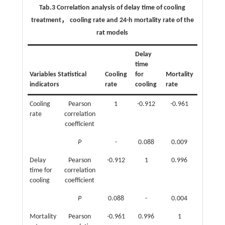
Tab.3 Correlation analysis of delay time of cooling
treatment， cooling rate and 24-h mortality rate of the
rat models
Delay
time
Variables Statistical
Cooling
for
Mortality
indicators
rate
cooling
rate
Cooling
Pearson
1
-0.912
-0.961
rate
correlation
coefficient
P
-
0.088
0.009
Delay
Pearson
-0.912
1
0.996
time for
correlation
cooling
coefficient
P
0.088
-
0.004
Mortality
Pearson
-0.961
0.996
1