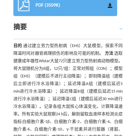
PDF (3509K)
摘要
目的
通过建立劳力型热射病（EHS）大鼠模型，探索不同
降温时间对器官病理损伤的影响及可能的机制。
方法
选取
健康成年雄性Wistar大鼠72只建立劳力型热射病动物模型。
将大鼠随机分为6组，12只/组：正常对照组（CON）；模型
组（EHS）（建模后不进行主动降温）；即刻降温组（建模
后立即进行冷水浴降温）；延迟降温A组（建模后延迟5
min进行冷水浴降温）；延迟降温B组（建模后延迟15 min
进行冷水浴降温）；延迟降温C组（建模后延迟30 min进行
冷水浴降温）。记录各组大鼠核心体温变化，计算降温速
率。所有实验大鼠观察24 h后，解剖留取血液样本检测炎症
指标白细胞介素-1β、白细胞介素-2、白细胞介素-4、白细
胞介素-6、白细胞介素-10、γ-干扰素并进行脏器（肾脏、