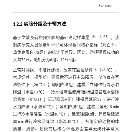
Full size
1.2.2 实验分组及干预方法
［
8
，
11
-
14
］
基于文献及前期预实验的基础确定样本量
，热
射病研究大鼠数量8~12只可体现组间核心指标（死亡率、
热休克蛋白-72等）的统计学差异。因此，选择建模成功的
大鼠72只，随机分为6组，12只/组。
正常对照组：不进行建模，放置在室温条件下（26 ℃），
常规饲养。模型组：建模后不进行主动降温，仅放置在室
温条件下（26 ℃）；即刻降温组：建模后立即进行冷水浴
降温（水温10 ℃），冷水浴降温使用“目标温度管理水浴降
温系统（RTCIS）；延迟降温A组：建模后延迟5 min进行冷
水浴降温（水温10 ℃）；延迟降温B组：建模后延迟15 min
进行冷水浴降温（水温10 ℃）；延迟降温C组：建模后延迟
30 min进行冷水浴降温（水温10 ℃）。各组实验动物的体
质量、周龄、建模前后核心体温方面差异无统计学意义