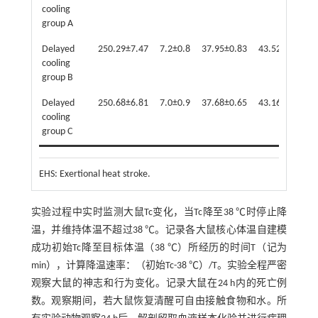
cooling
group A
Delayed
250.29±7.47
7.2±0.8
37.95±0.83
43.52±0.73
cooling
group B
Delayed
250.68±6.81
7.0±0.9
37.68±0.65
43.16±0.75
cooling
group C
EHS: Exertional heat stroke.
实验过程中实时监测大鼠Tc变化，当Tc降至38 ℃时停止降
温，并维持体温不超过38 ℃。记录各大鼠核心体温自建模
成功初始Tc降至目标体温（38 ℃）所经历的时间T（记为
min），计算降温速率：（初始Tc-38 ℃）/T。实验全程严密
观察大鼠的神志和行为变化。记录大鼠在24 h内的死亡例
数。观察期间，若大鼠恢复清醒可自由接触食物和水。所