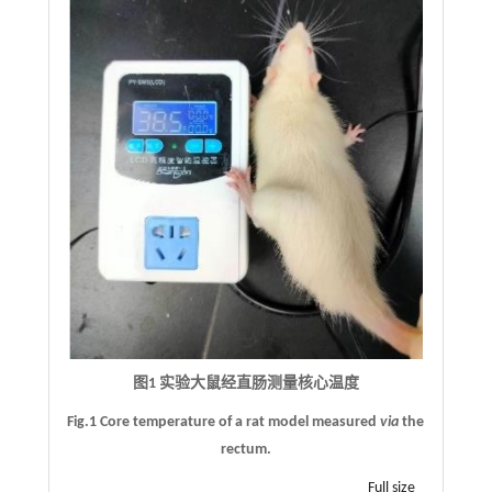
图1 实验大鼠经直肠测量核心温度
Fig.1 Core temperature of a rat model measured
via
the
rectum.
Full size