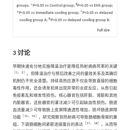
#
groups. *
P
<0.05
vs
Control group;
P
<0.05
vs
EHS group;
+
^
P
<0.05
vs
immediate cooling group;
P
<0.05
vs
delayed
&
cooling group A;
P
<0.05
vs
delayed cooling group B.
Full size
3 讨论
早期快速充分地实施降温治疗是降低热射病病死率的关键
［
1
，
2
］
。但降温治疗与预后改善之间的量效关系及其确切
机制仍不完全清楚。持续高热应激不仅会导致直接的细胞
毒性作用，还会诱发机体出现异常的炎症反应，从而引起
免疫紊乱和继发性损伤。核心器官包括肝脏、肾脏和其他
内脏器官，这些器官的灌注减少可引起缺血性损伤。肠道
血流量减少可导致肠上皮屏障通透性增加，损坏肠道屏障
［
15
，
16
］
功能
，研究观察到热射病可导致肠细胞骨架的重
［
17
，
18
］
组，下调肠细胞间紧密连接蛋白的表达
，从而导