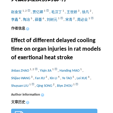
1
,
2
1
1
3
2
赵金宝
,
贾亿卿
,
毛汉丁
,
王世娇
,
徐凡
,
4
5
6
1
2
1
李鑫
,
陶冶
,
薛蕾
,
刘树元
,
宋青
,
周必业
作者信息
+
Effect of different delayed cooling
time on organ injuries in rat models
of exertional heat stroke
1
,
2
1
1
Jinbao ZHAO
,
Yiqin JIA
,
Handing MAO
,
3
2
4
5
6
Shijiao WANG
,
Fan XU
,
Xin LI
,
Ye TAO
,
Lei XUE
,
1
2
1
Shuyuan LIU
,
Qing SONG
,
Biye ZHOU
Author information
+
文章历史
+