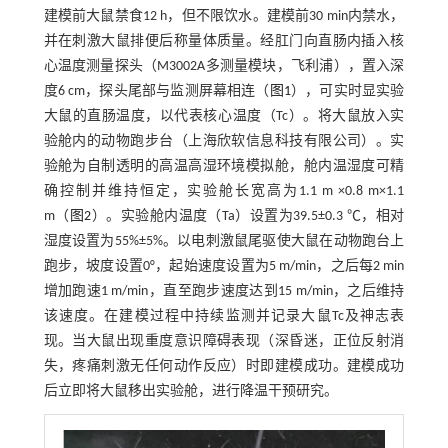
建模前大鼠禁食12 h，但不限饮水。建模前30 min内禁水，
并在刺激大鼠排便后称量体质量。经肛门向直肠内插入核
心温度测量探头（M3002A多测量模块，飞利浦），置入深
度6 cm，探头尾部与监测屏幕相连（
图1
），可实时显实验
大鼠的直肠温度，以代表核心温度（Tc）。将大鼠放入实
验舱内的动物跑步台（上海欣软信息科技有限公司）。实
验舱为自制透明的高温高湿环境模拟舱，舱内温湿度可精
确控制并维持恒定，实验舱长宽高为1.1 m ×0.8 m×1.1
m（
图2
）。实验舱内温度（Ta）设置为39.5±0.3 ℃，相对
湿度设置为55%±5%。以电刺激鼠尾驱使大鼠在动物跑台上
跑步，坡度设置0°，起始速度设置为5 m/min，之后每2 min
增加跑速1 m/min，直至跑步速度达到15 m/min，之后维持
该速度。在建模过程中持续监测并记录大鼠Tc及神志表
现。当大鼠出现重度意识障碍表现（深昏迷，正位反射消
失，疼痛刺激无任何动作反应）时即建模成功。建模成功
后立即将大鼠移出实验舱，进行降温干预研究。