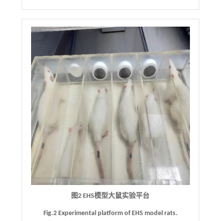
图2 EHS模型大鼠实验平台
Fig.2 Experimental platform of EHS model rats.