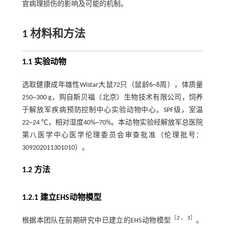
官病理损伤的影响及可能的机制。
1 材料和方法
1.1 实验动物
选取健康成年雄性Wistar大鼠72只（鼠龄6~8周），体质量
250~300 g，购自斯贝福（北京）生物技术有限公司，饲养
于解放军疾病预防控制中心实验动物中心。SPF级，室温
22~24 ℃，相对湿度40%~70%。本动物实验经解放军总医院
第八医学中心医学伦理委员会审查批准（伦理批号：
309202011301010）。
1.2 方法
1.2.1 建立EHS动物模型
［
2
，
3
］
根据本团队在前期研究中已建立的EHS动物模型
。