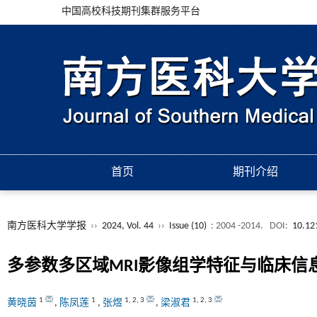
中国高校科技期刊集群服务平台
首页
期刊介绍
南方医科大学学报
››
2024, Vol. 44
››
Issue (10)
: 2004 -2014.
DOI:
10.12
多参数多区域MRI影像组学特征与临床
1
1
1
,
2
,
3
1
,
2
,
3
黄晓茵
,
陈凤莲
,
张煜
,
梁淑君