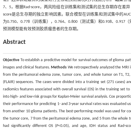
7、5，根据Rad-score，两风险组在训练集和测试集的总生存期存在差异
score是总生存期的独立影响因素。联合模型在训练集和测试集中的AUC表
为0.750、0.778（训练集），0.764、0.800（测试集）和0.938、0.9
预测模型能有效预测胶质瘤患者的生存期。
Abstract
Objective
To establish a predictive model for survival outcomes of glioma p
images and clinical features.
Methods
We retrospectively analyzed the MRI i
from the peritumoral edema zone, tumor core, and whole tumor on T1, T2, 
(FLAIR) sequences. The cases were divided into a training set (271 cases) an
radiomics features associated with overall survival (OS) in the training set t
into high- and low-risk groups for Kaplan-Meier survival analysis. Cox propor
their performance for predicting 1- and 3-year survival rates was evaluated usi
from another 10 glioma patients. The best-performing model was used for co
the tumor core, 7 from the peritumoral edema zone, and 5 from the whole tum
had significantly different OS (
P
<0.05), and age, IDH status and Rad-sc