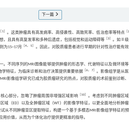
下一篇
［
1
］
［
。这类肿瘤具有高发病率、高侵袭性、高致死率、低治愈率等特点
［
3
］
想，且具有高复发率和多种后遗症，包括视觉和运动障碍等
。如Ⅱ级
［
4
，
5
］
为15~17月
。因此，对胶质瘤患者进行早期的针对性治疗能有效
一。不同序列的MRI图像能够提供肿瘤的形态学、代谢特征以及微环境
［
6
，
7
］
生物学特征，为临床诊断和治疗决策提供重要依据
。影像组学是从医
MRI影像组学研究已成为胶质瘤研究的热点，对胶质瘤的术前鉴别诊断
［
10
］
的核心部分，忽略了肿瘤周围非增强区域影响
。考虑到不同肿瘤区域
区域（ED）以及全肿瘤区域（WT）的影像学特征，以更全面地分析肿
尝试从不同肿瘤亚区提取特征，构建一个基于多模态MRI影像组学特征的
应用价值，从而为个体化治疗提供更精准的指导。