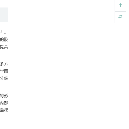
Engineering
. 2026, Vol.58(3): 1-303
预测3年生存率列线图的校准曲线
https://doi.org/10.1016/j.eng.2025.07.044
图7 训练集(A、C)和测试集(B、D)中列线
图模型分别预测胶质瘤1、3年总生存率的
基于检流计的无对准误差全原位成像与激光加
[4]
3 讨论
工系统及其在泛半导体制造中的应用
决策曲线
Engineering
. 2026, Vol.58(3): 1-303
2
］
。
参考文献
https://doi.org/10.1016/j.eng.2025.07.041
的胶
基金资助
提高
基于机器学习揭示二氢杨梅素抑制TGF-β/ALK5
[5]
信号通路治疗肺纤维化的新机制
RIGHTS & PERMISSIONS
Engineering
. 2026, Vol.58(3): 1-303
等多方
https://doi.org/10.1016/j.eng.2025.10.017
学图
、分级
的形
瘤内部
预后模