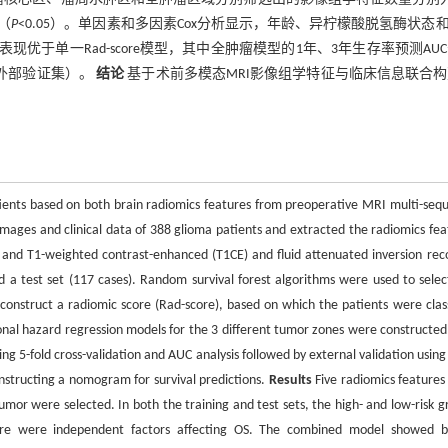
（
P
<0.05）。单因素和多因素Cox分析显示，年龄、异柠檬酸脱氢酶状态和R
现优于单一Rad-score模型，其中全肿瘤模型的1年、3年生存率预测AU
17（外部验证集）。
结论
基于术前多模态MRI影像组学特征与临床信息联合
atients based on both brain radiomics features from preoperative MRI multi-seq
mages and clinical data of 388 glioma patients and extracted the radiomics fea
and T1-weighted contrast-enhanced (T1CE) and fluid attenuated inversion rec
d a test set (117 cases). Random survival forest algorithms were used to selec
o construct a radiomic score (Rad-score), based on which the patients were class
tional hazard regression models for the 3 different tumor zones were constructed
ng 5-fold cross-validation and AUC analysis followed by external validation using
nstructing a nomogram for survival predictions.
Results
Five radiomics features
or were selected. In both the training and test sets, the high- and low-risk g
ore were independent factors affecting OS. The combined model showed b