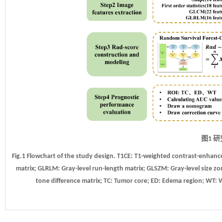
图1 
Fig.1 Flowchart of the study design. T1CE: T1-weighted contrast-enhanc
matrix; GLRLM: Gray-level run-length matrix; GLSZM: Gray-level size
tone difference matrix; TC: Tumor core; ED: Edema region; WT: 