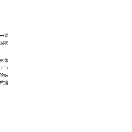
料来源
因状
I影像
少ED
实验结
胶质瘤