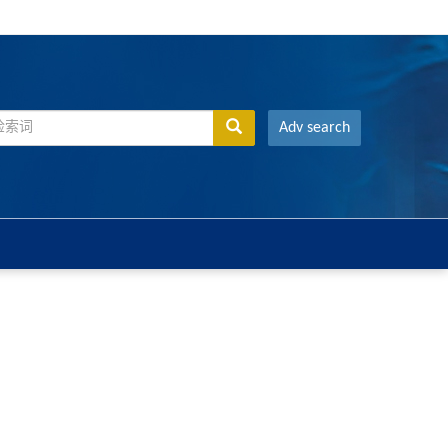
Adv search