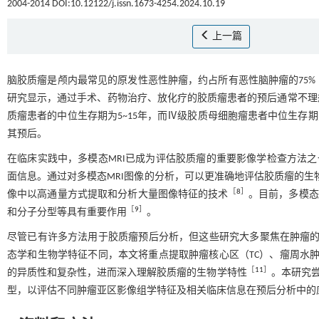
2004-2014 DOI:10.12122/j.issn.1673-4254.2024.10.19
上一篇
脑胶质瘤是颅内最常见的原发性恶性肿瘤，约占所有恶性脑肿瘤的75%
研究显示，通过手术、药物治疗、放化疗的胶质瘤患者的预后通常不理
质瘤患者的中位生存期为5~15年，而Ⅳ级胶质母细胞瘤患者中位生存期则
其预后。
在临床实践中，多模态MRI已成为评估胶质瘤的重要影像学检查方法之
面信息。通过对多模态MRI图像的分析，可以更准确地评估胶质瘤的
［
8
］
像中以高通量方式提取和分析大量图像特征的技术
。目前，多模态
［
9
］
和分子分型等具有重要作用
。
尽管已有许多方法用于胶质瘤预后分析，但这些研究大多聚焦在肿瘤
态学和生物学特征不同，本文将重点提取肿瘤核心区（TC）、瘤周水肿
［
11
］
的异质性和复杂性，进而深入理解胶质瘤的生物学特性
。本研究
型，以评估不同肿瘤亚区影像组学特征及相关临床信息在预后分析中的