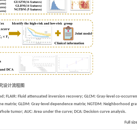
研究设计流程图
ed; FLAIR: Fluid attenuated inversion recovery; GLCM: Gray-level co-occurre
 zone matrix; GLDM: Gray-level dependence matrix; NGTDM: Neighborhood gra
Whole tumor; AUC: Area under the curve; DCA: Decision curve analysis.
Full siz