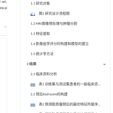
 set,
1.1 研究对象
nical
图1 研究设计流程图
1.2 MRI图像预处理与肿瘤分割
1.3 特征提取
1.4 影像组学评分的构建和模型的建立
1.5 统计学方法
2 结果
2.1 临床资料分析
表1 训练集与测试集患者的一般临床资
料比较
2.2 预后Rad-score的构建
表2 预测胶质瘤预后的最优特征所属序
列及其系数（肿瘤核心区）