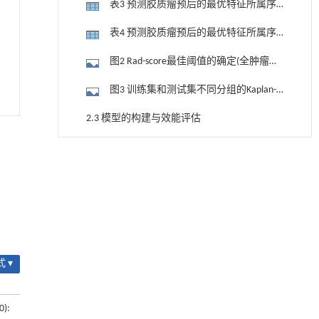
表3 预测胶质瘤预后的最优特征所属序
列及其系数（瘤周水肿区）
表4 预测胶质瘤预后的最优特征所属序
列及其系数（全肿瘤区域）
图2 Rad-score最佳阈值的确定(全肿瘤区
域)
图3 训练集和测试集不同分组的Kaplan-
Meier分析
2.3 模型的构建与效能评估
表5 胶质瘤患者总生存期预测的单因素
用于宽浓度范围高效捕集CO₂及低能耗再生的新
[1]
和多因素分析结果
型酮基IPDA相变吸收剂
表6 不同模型的效能
Engineering
. 2026, Vol.58(3): 1-303
https://doi.org/10.1016/j.eng.2025.05.008
表7 外部验证结果（全肿瘤）
内置陶瓷驱动单元的厘米级可重构压电机器人
图4 肿瘤核心区、瘤周水肿区、全肿瘤
[2]
Engineering
. 2026, Vol.58(3): 1-303
区域的测试集中不同模型之间1、3年生存
2.4 基于最优预后模型构建列线图
 ▾
https://doi.org/10.1016/j.eng.2025.06.043
率受试者工作特征曲线
图5 胶质瘤患者1年、3年生存率预后预
利用纳米结构增强水产养殖安全性——危害物
[3]
检测与去除
0):
测列线图
图6 训练集(A)和测试集(B)中胶质瘤患者