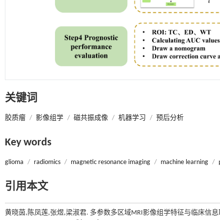
关键词
胶质瘤
/
影像组学
/
磁共振成像
/
机器学习
/
预后分析
Key words
glioma
/
radiomics
/
magnetic resonance imaging
/
machine learning
/
引用本文
黄晓茵,陈凤莲,张煜,梁淑君. 多参数多区域MRI影像组学特征与临床信