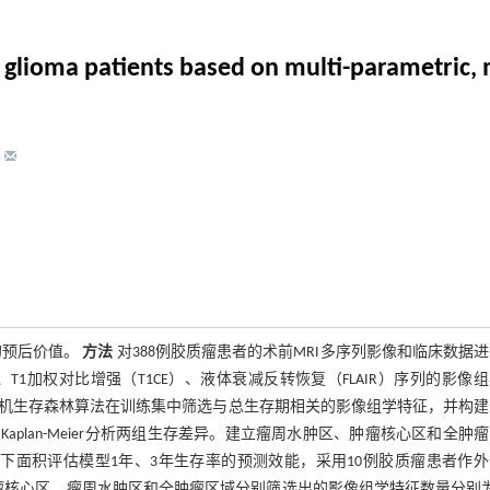
 glioma patients based on multi-parametric, 
3
的预后价值。
方法
对388例胶质瘤患者的术前MRI多序列影像和临床数据
1加权对比增强（T1CE）、液体衰减反转恢复（FLAIR）序列的影像
用随机生存森林算法在训练集中筛选与总生存期相关的影像组学特征，并构
，使用Kaplan-Meier分析两组生存差异。建立瘤周水肿区、肿瘤核心区和全肿
下面积评估模型1年、3年生存率的预测效能，采用10例胶质瘤患者作
瘤核心区、瘤周水肿区和全肿瘤区域分别筛选出的影像组学特征数量分别为