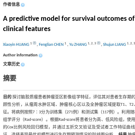
作者信息
+
A predictive model for survival outcomes of
clinical features
1
1
1
,
2
,
3
1
,
2
,
Xiaoyin HUANG
,
Fenglian CHEN
,
Yu ZHANG
,
Shujun LIANG
Author information
+
文章历史
+
摘要
目的
探讨脑胶质瘤患者肿瘤亚区影像组学特征，评估其对患者生存期
顾性分析，从瘤周水肿区域、肿瘤核心区以及全肿瘤区域提取T1、T2、T
征。将病例按照7∶3分为训练集（271例）和测试集（117例）。利
组学评分（Rad-score）。根据Rad-score将患者分为高、低风险组
的Cox比例风险回归模型，并通过五折交叉验证及受试者工作特征曲线
证。选择表现最优的模型进行生存期预测情况的列线图分析。
结果
肿