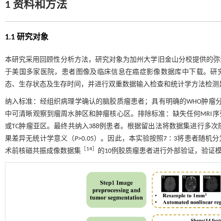
1 资料和方法
1.1 研究对象
本研究采用回顾性分析方法，研究对象为加州大学旧金山分校提供的弥
于美国多家医院，患者图像及临床信息在癌症影像数据库中下载。研究
态、生存状态及生存时间，并进行双重数据输入检查和统计学方法检测
纳入标准：经组织病理学确认的脑胶质瘤患者；具有明确的WHO肿瘤分级
中可清晰观察到瘤周水肿区和肿瘤核心区。排除标准：缺失任何MRI序
或TC肿瘤亚区。最终共纳入388例患者。根据留出法将数据集进行多
果差异无统计学意义（
P
>0.05）。因此，本实验按照7∶3将患者随机
［
14
］
术前核磁共振成像数据集
的10例胶质瘤患者进行外部验证，验证