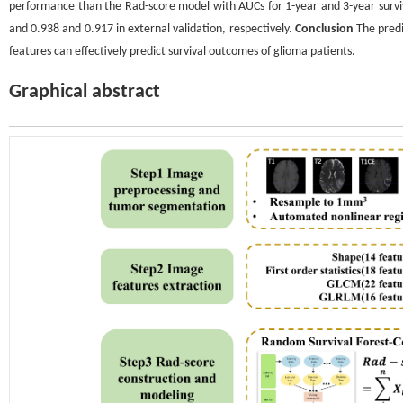
performance than the Rad-score model with AUCs for 1-year and 3-year survival
and 0.938 and 0.917 in external validation, respectively.
Conclusion
The predi
features can effectively predict survival outcomes of glioma patients.
Graphical abstract