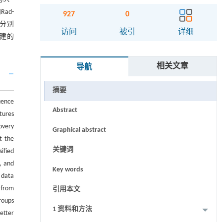
ad-
927
0
C分别
访问
被引
详细
构建的
相关文章
导航
摘要
uence
Abstract
tures
overy
Graphical abstract
t the
关键词
ified
, and
Key words
 data
 from
引用本文
roups
1 资料和方法
etter