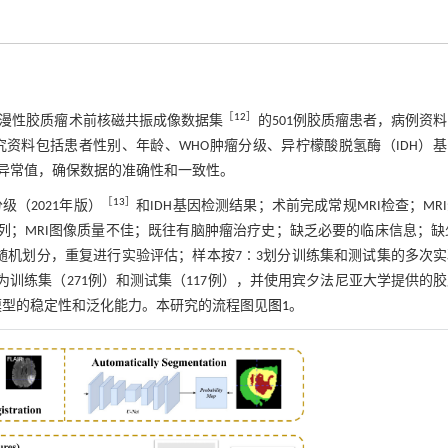
［
12
］
漫性胶质瘤术前核磁共振成像数据集
的501例胶质瘤患者，病例资
资料包括患者性别、年龄、WHO肿瘤分级、异柠檬酸脱氢酶（IDH）基
异常值，确保数据的准确性和一致性。
［
13
］
（2021年版）
和IDH基因检测结果；术前完成常规MRI检查；MR
列；MRI图像质量不佳；既往有脑肿瘤治疗史；缺乏必要的临床信息；缺
次随机划分，重复进行实验评估；样本按7∶3划分训练集和测试集的多次
分为训练集（271例）和测试集（117例），并使用宾夕法尼亚大学提供的
模型的稳定性和泛化能力。本研究的流程图见
图1
。