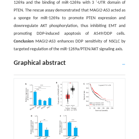
1269a and the binding of miR-1269a with 3 '-UTR domain of
PTEN. The rescue assay demonstrated that MAGI2-AS3 acted as
a sponge for miR-1269a to promote PTEN expression and
downregulate AKT phosphorylation, thus inhibiting EMT and
promoting DDP-induced apoptosis of A549/DDP cells.
Conclusion
MAGI2-AS3 enhances DDP sensitivity of NSCLC by
targeted regulation of the miR-1269a/PTEN/AKT signaling axis.
Graphical abstract