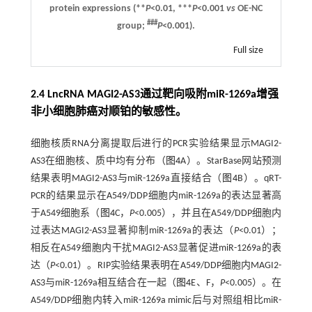
protein expressions (**
P
<0.01, ***
P
<0.001
vs
OE-NC
###
group;
P
<0.001).
Full size
2.4 LncRNA MAGI2-AS3通过靶向吸附miR-1269a增强
非小细胞肺癌对顺铂的敏感性。
细胞核质RNA分离提取后进行的PCR实验结果显示MAGI2-
AS3在细胞核、质中均有分布（
图4
A）。StarBase网站预测
结果表明MAGI2-AS3与miR-1269a直接结合（
图4
B）。qRT-
PCR的结果显示在A549/DDP细胞内miR-1269a的表达显著高
于A549细胞系（
图4
C，
P
<0.005），并且在A549/DDP细胞内
过表达MAGI2-AS3显著抑制miR-1269a的表达（
P
<0.01）；
相反在A549细胞内干扰MAGI2-AS3显著促进miR-1269a的表
达（
P
<0.01）。RIP实验结果表明在A549/DDP细胞内MAGI2-
AS3与miR-1269a相互结合在一起（
图4
E、F，
P
<0.005）。在
A549/DDP细胞内转入miR-1269a mimic后与对照组相比miR-