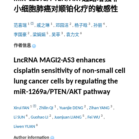
小细胞肺癌对顺铂化疗的敏感性
1
1
2
3
4
范喜瑞
,
戚之琳
,
邓园洁
,
杨子晗
,
孙丽
,
2
5
3
6
李国豪
,
梁娟娟
,
吴菲
,
袁力文
作者信息
+
LncRNA MAGI2-AS3 enhances
cisplatin sensitivity of non-small cell
lung cancer cells by regulating the
miR-1269a/PTEN/AKT pathway
1
1
2
3
Xirui FAN
,
Zhilin QI
,
Yuanjie DENG
,
Zihan YANG
,
4
2
5
3
Li SUN
,
Guohao LI
,
Juanjuan LIANG
,
Fei WU
,
6
Liwen YUAN
Author information
+