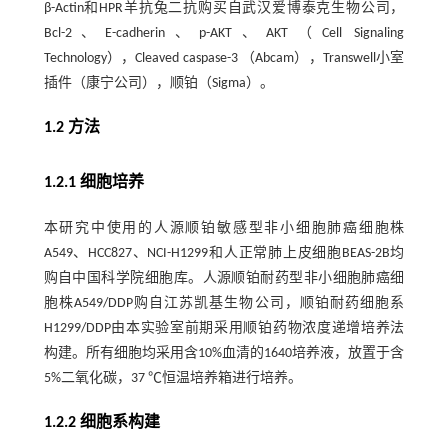
β-Actin和HPR羊抗兔二抗购买自武汉爱博泰克生物公司，
Bcl-2、E-cadherin、p-AKT、AKT（Cell Signaling
Technology），Cleaved caspase-3 （Abcam），Transwell小室
插件（康宁公司），顺铂（Sigma）。
1.2 方法
1.2.1 细胞培养
本研究中使用的人源顺铂敏感型非小细胞肺癌细胞株
A549、HCC827、NCI-H1299和人正常肺上皮细胞BEAS-2B均
购自中国科学院细胞库。人源顺铂耐药型非小细胞肺癌细
胞株A549/DDP购自江苏凯基生物公司，顺铂耐药细胞系
H1299/DDP由本实验室前期采用顺铂药物浓度递增培养法
构建。所有细胞均采用含10%血清的1640培养液，放置于含
5%二氧化碳，37 ℃恒温培养箱进行培养。
1.2.2 细胞系构建