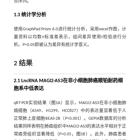
合序列。
1.3 统计学分析
使用GraphPad Prism 6.0进行统计分析，采用excel作图，计
量资料以均数±标准差表示，组间差异使用
t
检验进行分
析。
P
<0.05即被认为差异有统计学意义。
2 结果
2.1 LncRNA MAGI2-AS3在非小细胞肺癌顺铂耐药细
胞系中低表达
qRT-PCR实验结果（
图1
A）显示，MAGI2-AS3在非小细胞肺
癌细胞（A549、H1299、HCC827）中的表达量显著低于人
正常肺上皮细胞BEAS-2B（
P
<0.001）。GEPIA数据库的分析
结果同样表明在肺癌组织中MAGI2-AS3的表达水平相对于正
常癌旁组织显著降低（
P
<0.05，
图1
B）。此外，肺癌患者