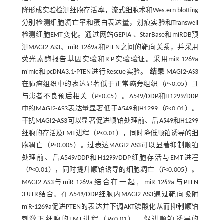
隆形成实验检测细胞存活率，流式细胞术和Western blotting
分别检测细胞凋亡率和蛋白表达量，划痕实验和Transwell
检测细胞EMT变化。通过网站GEPIA 、StarBase和miRDB预
测MAGI2-AS3、miR-1269a和PTEN之间的靶向关系，并采用
荧光素酶报告基因实验和RIP实验验证。采用miR-1269a
mimic和pcDNA3.1-PTEN进行Rescue实验。
结果
MAGI2-AS3
在肺癌组织中的表达显著低于正常癌旁组织（
P
<0.05）且
与患者不良预后相关（
P
<0.05）。A549/DDP和H1299/DDP
中的MAGI2-AS3表达量显著低于A549和H1299（
P
<0.01）。
干扰MAGI2-AS3可以显著促进顺铂处理前、后A549和H1299
细胞的存活及EMT进程（
P
<0.01），同时降低顺铂诱导的细
胞凋亡（
P
<0.005）。过表达MAGI2-AS3可以显著抑制顺铂
处理前、后A549/DDP和H1299/DDP细胞存活与EMT进程
（
P
<0.01），同时提升顺铂诱导的细胞凋亡（
P
<0.005）。
MAGI2-AS3与miR-1269a结合在一起，miR-1269a与PTEN
3'UTR结合。在A549/DDP细胞内MAGI2-AS3通过靶向吸附
miR-1269a促进PTEN的表达并下调AKT磷酸化从而抑制顺铂
刺激下细胞的EMT进程（
P
<0.01）、促进顺铂诱导的