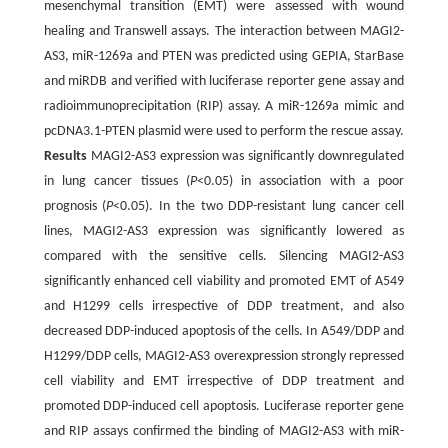
mesenchymal transition (EMT) were assessed with wound
healing and Transwell assays. The interaction between MAGI2-
AS3, miR-1269a and PTEN was predicted using GEPIA, StarBase
and miRDB and verified with luciferase reporter gene assay and
radioimmunoprecipitation (RIP) assay. A miR-1269a mimic and
pcDNA3.1-PTEN plasmid were used to perform the rescue assay.
Results
MAGI2-AS3 expression was significantly downregulated
in lung cancer tissues (
P
<0.05) in association with a poor
prognosis (
P
<0.05). In the two DDP-resistant lung cancer cell
lines, MAGI2-AS3 expression was significantly lowered as
compared with the sensitive cells. Silencing MAGI2-AS3
significantly enhanced cell viability and promoted EMT of A549
and H1299 cells irrespective of DDP treatment, and also
decreased DDP-induced apoptosis of the cells. In A549/DDP and
H1299/DDP cells, MAGI2-AS3 overexpression strongly repressed
cell viability and EMT irrespective of DDP treatment and
promoted DDP-induced cell apoptosis. Luciferase reporter gene
and RIP assays confirmed the binding of MAGI2-AS3 with miR-