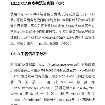
1.2.12 RNA免疫共沉淀实验（RIP）
使用Magna RIP RNA结合蛋白免疫沉淀试剂盒进行RIP实
验。细胞采用含有蛋白酶抑制剂和RNA酶抑制剂的RIPA裂解
液进行裂解，离心后将上清液与含有抗Ago2抗体或阴性对
照抗IgG 磁珠的缓冲液孵育过夜。免疫共沉淀的RNA经磁珠
纯化后，qRT-PCR检测MAGI2-AS3和miR-1269a的相对富集情
况。实验分组为：Input组、IgG组，AGO组。
1.2.13 生物信息学分析
利用GEPIA数据库（
http：//gepia.cancer-pku.cn/
）分析肺癌
组织和癌旁正常组织中MAGI2-AS3的表达差异，MAGI2-AS3
与PTEN表达水平的相关性，以及MAGI2-AS3与肺癌患者预
后的关系。通过StarBase数据库
（http//starbase.sysu.edu.cn/） 预测分析MAGI2-AS3与miR-
1269a的靶向结合序列。利用miRDB数据库
（
https：//mirdb.org/
）预测分析miR-1269a与PTEN的靶向结