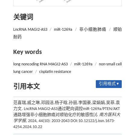
关键词
LncRNA MAGI2-AS3
/
miR-1269a
/
非小细胞肺癌
/
顺铂
耐药
Key words
long noncoding RNA MAGI2-AS3
/
miR-1269a
/
non-small cell
lung cancer
/
cisplatin resistance
引用格式 ▾
引用本文
范喜瑞,戚之琳,邓园洁,杨子晗,孙丽,李国豪,梁娟娟,吴菲,袁
力文. LncRNA MAGI2-AS3通过靶向调控miR-1269a/PTEN/AKT
通路增强非小细胞肺癌对顺铂化疗的敏感性[J].
南方医科大
学学报
, 2024, 44(10): 2033-2043 DOI:10.12122/j.issn.1673-
4254.2024.10.22