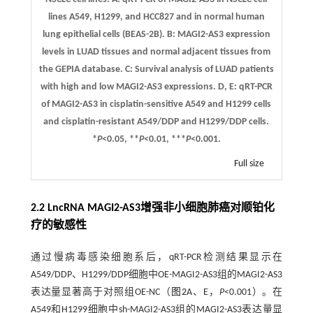
lines A549, H1299, and HCC827 and in normal human
lung epithelial cells (BEAS-2B).
B:
MAGI2-AS3 expression
levels in LUAD tissues and normal adjacent tissues from
the GEPIA database.
C:
Survival analysis of LUAD patients
with high and low MAGI2-AS3 expressions.
D, E:
qRT-PCR
of MAGI2-AS3 in cisplatin-sensitive A549 and H1299 cells
and cisplatin-resistant A549/DDP and H1299/DDP cells.
*
P
<0.05, **
P
<0.01, ***
P
<0.001.
Full size
2.2 LncRNA MAGI2-AS3增强非小细胞肺癌对顺铂化
疗的敏感性
通过慢病毒感染细胞系后，qRT-PCR检测结果显示在
A549/DDP、H1299/DDP细胞中OE-MAGI2-AS3组的MAGI2-AS3
表达量显著高于对照组OE-NC（
图2
A、E，
P
<0.001）。在
A549和H1299细胞中sh-MAGI2-AS3组的MAGI2-AS3表达量显