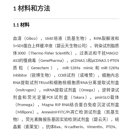
1 材料和方法
1.1 材料
血清（Gibco），1640培液（凯基生物），RIPA裂解液和
5×SDS蛋白上样缓冲液（碧云天生物公司），转染试剂脂质
体3000（Thermo Fisher Scientific），过表达和干扰MAGI2-
AS3的慢病毒（GenePharma），pCDNA3.1和pCDNA3.1-PTEN
质粒（Genechem），miR-1269a mimic和miR-1269a
Inhibitor（锐博生物），CCK8试剂（诺唯赞），细胞内总
RNA提取试剂TRIzol和细胞核细胞质RNA分离提取试剂盒
（Invitrogen），miRNA提取试剂盒（Omega），逆转录试
剂盒和荧光定量PCR试剂盒（Takara）。pmirGLO载体
（Promega），Magna RIP RNA结合蛋白免疫沉淀试剂盒
（Millipore）。AnnexinV-FITC/PI凋亡检测试剂盒（凯基生
物），荧光素酶报告基因实验检测试剂盒（碧云天），结
晶紫（索莱宝），抗体Bax、N-cadherin、Vimentin、PTEN、