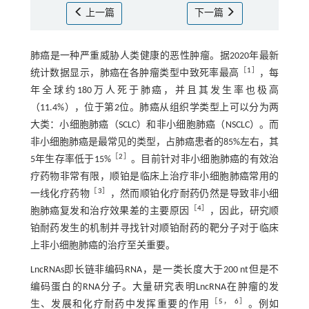
上一篇
下一篇
肺癌是一种严重威胁人类健康的恶性肿瘤。据2020年最新
［
1
］
统计数据显示，肺癌在各肿瘤类型中致死率最高
，每
年全球约180万人死于肺癌，并且其发生率也极高
（11.4%），位于第2位。肺癌从组织学类型上可以分为两
大类：小细胞肺癌（SCLC）和非小细胞肺癌（NSCLC）。而
非小细胞肺癌是最常见的类型，占肺癌患者的85%左右，其
［
2
］
5年生存率低于15%
。目前针对非小细胞肺癌的有效治
疗药物非常有限，顺铂是临床上治疗非小细胞肺癌常用的
［
3
］
一线化疗药物
，然而顺铂化疗耐药仍然是导致非小细
［
4
］
胞肺癌复发和治疗效果差的主要原因
，因此，研究顺
铂耐药发生的机制并寻找针对顺铂耐药的靶分子对于临床
上非小细胞肺癌的治疗至关重要。
LncRNAs即长链非编码RNA，是一类长度大于200 nt但是不
编码蛋白的RNA分子。大量研究表明LncRNA在肿瘤的发
［
5
，
6
］
生、发展和化疗耐药中发挥重要的作用
。例如