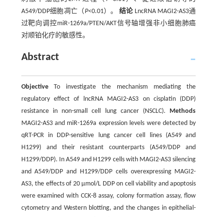
A549/DDP细胞凋亡（
P
<0.01）。
结论
LncRNA MAGI2-AS3通
过靶向调控miR-1269a/PTEN/AKT信号轴增强非小细胞肺癌
对顺铂化疗的敏感性。
Abstract
Objective
To investigate the mechanism mediating the
regulatory effect of lncRNA MAGI2-AS3 on cisplatin (DDP)
resistance in non-small cell lung cancer (NSCLC).
Methods
MAGI2-AS3 and miR-1269a expression levels were detected by
qRT-PCR in DDP-sensitive lung cancer cell lines (A549 and
H1299) and their resistant counterparts (A549/DDP and
H1299/DDP). In A549 and H1299 cells with MAGI2-AS3 silencing
and A549/DDP and H1299/DDP cells overexpressing MAGI2-
AS3, the effects of 20 μmol/L DDP on cell viability and apoptosis
were examined with CCK-8 assay, colony formation assay, flow
cytometry and Western blotting, and the changes in epithelial-