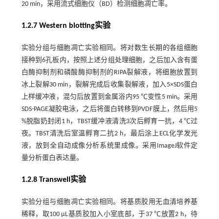
20 min，采用流式细胞仪（BD）检测细胞凋亡率。
1.2.7 Western blotting实验
实验分组与细胞凋亡实验相同。将对数生长期的各组细胞
接种到6孔板内，按照上述分组处理细胞，之后加入含有蛋
白酶抑制剂和磷酸酶抑制剂的RIPA裂解液，将细胞放置到
冰上裂解30 min，裂解完成后收集裂解液，加入5×SDS蛋白
上样缓冲液，混匀后放置到金属浴内95 ℃变性5 min。采用
SDS-PAGE凝胶电泳，之后将蛋白转移到PVDF膜上，然后用5
%脱脂奶封闭1 h，TBST缓冲液清洗3次后孵育一抗，4 ℃过
夜。TBST清洗后室温孵育二抗2 h，最后涂上ECL化学发光
液，放到全自动成像分析系统里成像。采用ImageJ软件定
量分析蛋白表达量。
1.2.8 Transwell实验
实验分组与细胞凋亡实验相同。将基质胶用无血清培养基
稀释，取100 μL基质胶加入小室底部，于37 ℃放置2 h，待