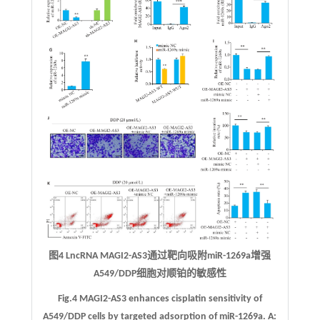
图4 LncRNA MAGI2-AS3通过靶向吸附miR-1269a增强
A549/DDP细胞对顺铂的敏感性
Fig.4 MAGI2-AS3 enhances cisplatin sensitivity of
A549/DDP cells by targeted adsorption of miR-1269a.
A: