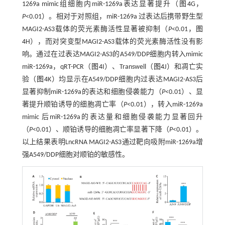
1269a mimic组细胞内miR-1269a表达显著提升（
图4
G，
P
<0.01）。相对于对照组，miR-1269a 过表达后携带野生型
MAGI2-AS3载体的荧光素酶活性显著被抑制（
P
<0.01，
图
4
H），而对突变型MAGI2-AS3载体的荧光素酶活性没有影
响。通过在过表达MAGI2-AS3的A549/DDP细胞内转入mimic
miR-1269a，qRT-PCR（
图4
I）、Transwell（
图4
J）和凋亡实
验（
图4
K）均显示在A549/DDP细胞内过表达MAGI2-AS3后
显著抑制miR-1269a的表达和细胞侵袭能力（
P
<0.01）、显
著提升顺铂诱导的细胞凋亡率（
P
<0.01），转入miR-1269a
mimic 后miR-1269a的表达量和细胞侵袭能力显著回升
（
P
<0.01）、顺铂诱导的细胞凋亡率显著下降（
P
<0.01）。
以上结果表明LncRNA MAGI2-AS3通过靶向吸附miR-1269a增
强A549/DDP细胞对顺铂的敏感性。