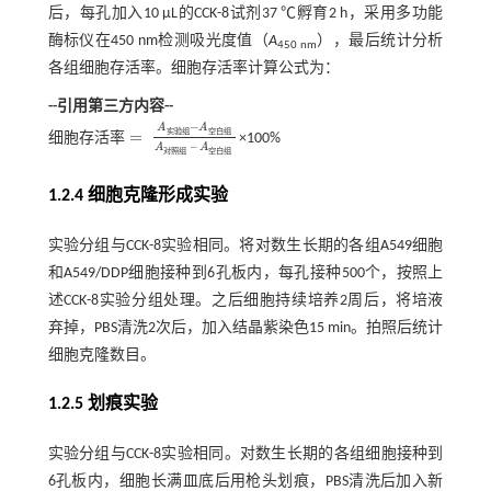
后，每孔加入10 μL的CCK-8试剂37 ℃孵育2 h，采用多功能
酶标仪在450 nm检测吸光度值（
A
），最后统计分析
450 nm
各组细胞存活率。细胞存活率计算公式为：
--引用第三方内容--
−
A
A
实
验
组
空
白
组
=
细
胞
存
活
率
×100%
细胞
存活
率
=
A
实验
组
-
A
空白
组
A
对照
组
–
A
空白
组
–
A
A
对
照
组
空
白
组
1.2.4 细胞克隆形成实验
实验分组与CCK-8实验相同。将对数生长期的各组A549细胞
和A549/DDP细胞接种到6孔板内，每孔接种500个，按照上
述CCK-8实验分组处理。之后细胞持续培养2周后，将培液
弃掉，PBS清洗2次后，加入结晶紫染色15 min。拍照后统计
细胞克隆数目。
1.2.5 划痕实验
实验分组与CCK-8实验相同。对数生长期的各组细胞接种到
6孔板内，细胞长满皿底后用枪头划痕，PBS清洗后加入新