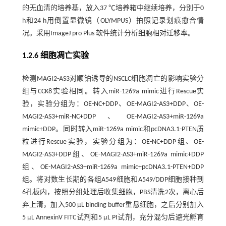
的无血清的培养基，放入37 ℃培养箱中继续培养，分别于0
h和24 h用倒置显微镜（OLYMPUS）拍照记录划痕愈合情
况。采用ImageJ pro Plus 软件统计分析细胞相对迁移率。
1.2.6 细胞凋亡实验
检测MAGI2-AS3对顺铂诱导的NSCLC细胞凋亡的影响实验分
组与CCK8实验相同。转入miR-1269a mimic进行Rescue实
验，实验分组为：OE-NC+DDP、OE-MAGI2-AS3+DDP、OE-
MAGI2-AS3+miR-NC+DDP、OE-MAGI2-AS3+miR-1269a
mimic+DDP。同时转入miR-1269a mimic和pcDNA3.1-PTEN质
粒进行Rescue实验，实验分组为：OE-NC+DDP组、OE-
MAGI2-AS3+DDP组、OE-MAGI2-AS3+miR-1269a mimic+DDP
组、OE-MAGI2-AS3+miR-1269a mimic+pcDNA3.1-PTEN+DDP
组。将对数生长期的各组A549细胞和A549/DDP细胞接种到
6孔板内，按照分组处理后收集细胞，PBS清洗2次，离心后
弃上清，加入500 μL binding buffer重悬细胞，之后分别加入
5 μL AnnexinV FITC试剂和5 μL PI试剂，充分混匀后避光孵育