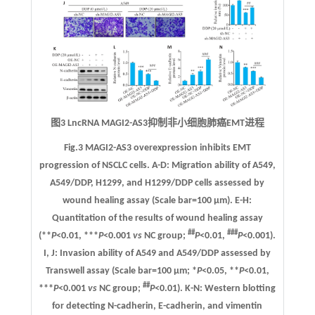
图3 LncRNA MAGI2-AS3抑制非小细胞肺癌EMT进程
Fig.3 MAGI2-AS3 overexpression inhibits EMT
progression of NSCLC cells.
A-D:
Migration ability of A549,
A549/DDP, H1299, and H1299/DDP cells assessed by
wound healing assay (Scale bar=100 μm).
E-H:
Quantitation of the results of wound healing assay
##
###
(**
P
<0.01, ***
P
<0.001
vs
NC group;
P
<0.01,
P
<0.001).
I, J:
Invasion ability of A549 and A549/DDP assessed by
Transwell assay (Scale bar=100 μm; *
P
<0.05, **
P
<0.01,
##
***
P
<0.001
vs
NC group;
P
<0.01).
K-N:
Western blotting
for detecting N-cadherin, E-cadherin, and vimentin