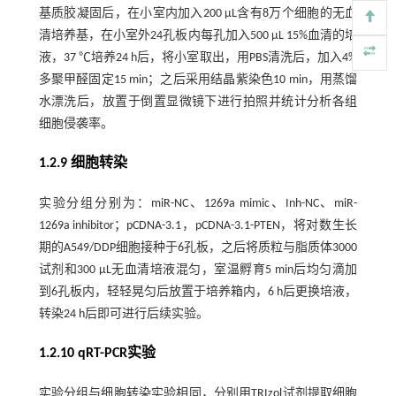
基质胶凝固后，在小室内加入200 μL含有8万个细胞的无血
清培养基，在小室外24孔板内每孔加入500 μL 15%血清的培
液，37 ℃培养24 h后，将小室取出，用PBS清洗后，加入4%
多聚甲醛固定15 min；之后采用结晶紫染色10 min，用蒸馏
水漂洗后，放置于倒置显微镜下进行拍照并统计分析各组
细胞侵袭率。
1.2.9 细胞转染
实验分组分别为：miR-NC、1269a mimic、Inh-NC、miR-
1269a inhibitor；pCDNA-3.1，pCDNA-3.1-PTEN，将对数生长
期的A549/DDP细胞接种于6孔板，之后将质粒与脂质体3000
试剂和300 μL无血清培液混匀，室温孵育5 min后均匀滴加
到6孔板内，轻轻晃匀后放置于培养箱内，6 h后更换培液，
转染24 h后即可进行后续实验。
1.2.10 qRT-PCR实验
实验分组与细胞转染实验相同，分别用TRIzol试剂提取细胞