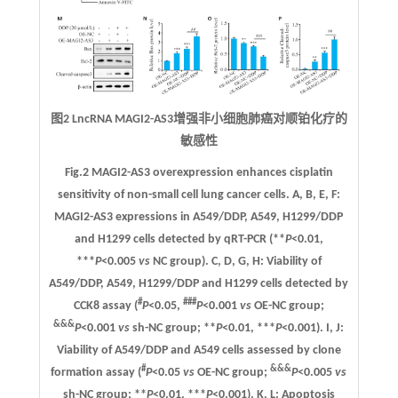
图2 LncRNA MAGI2-AS3增强非小细胞肺癌对顺铂化疗的
敏感性
Fig.2 MAGI2-AS3 overexpression enhances cisplatin
sensitivity of non-small cell lung cancer cells
. A
,
B
,
E
,
F
:
MAGI2-AS3 expressions in A549/DDP, A549, H1299/DDP
and H1299 cells detected by qRT-PCR (**
P
<0.01,
***
P
<0.005
vs
NC group).
C
,
D
,
G
, H: Viability of
A549/DDP, A549, H1299/DDP and H1299 cells detected by
#
###
CCK8 assay (
P
<0.05,
P
<0.001
vs
OE-NC group;
&&&
P
<0.001
vs
sh-NC group; **
P
<0.01, ***
P
<0.001).
I, J:
Viability of A549/DDP and A549 cells assessed by clone
#
&&&
formation assay (
P
<0.05
vs
OE-NC group;
P
<0.005
vs
sh-NC group; **
P
<0.01, ***
P
<0.001).
K, L:
Apoptosis