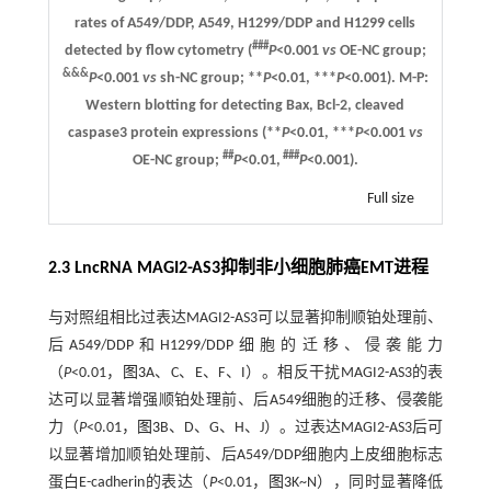
rates of A549/DDP, A549, H1299/DDP and H1299 cells
###
detected by flow cytometry (
P
<0.001
vs
OE-NC group;
&&&
P
<0.001
vs
sh-NC group; **
P
<0.01, ***
P
<0.001).
M-P:
Western blotting for detecting Bax, Bcl-2, cleaved
caspase3 protein expressions (**
P
<0.01, ***
P
<0.001
vs
##
###
OE-NC group;
P
<0.01,
P
<0.001).
Full size
2.3 LncRNA MAGI2-AS3抑制非小细胞肺癌EMT进程
与对照组相比过表达MAGI2-AS3可以显著抑制顺铂处理前、
后A549/DDP和H1299/DDP细胞的迁移、侵袭能力
（
P
<0.01，
图3
A、C、E、F、I）。相反干扰MAGI2-AS3的表
达可以显著增强顺铂处理前、后A549细胞的迁移、侵袭能
力（
P
<0.01，
图3
B、D、G、H、J）。过表达MAGI2-AS3后可
以显著增加顺铂处理前、后A549/DDP细胞内上皮细胞标志
蛋白E-cadherin的表达（
P
<0.01，
图3
K~N），同时显著降低