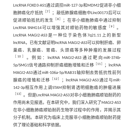
LncRNA FOXD3-AS1通过调控miR-127-3p和MDM2促进非小细
［
7
］
胞肺癌化疗抵抗
；敲低肺腺癌细胞中Linc00173后可以
［
8
］
促进顺铂抵抗的发生
；在非小细胞肺癌中通过抑制
［
9
］
LncRNA SNHG14可以增强其对顺铂药物的敏感度
。
LncRNA MAGI2-AS3是一种位于染色体7q21.11上的新型
lncRNA，已有文献证明lncRNA MAGI2-AS3可以抑制肝癌、卵
巢癌、乳腺癌、胃癌、头颈癌等多种肿瘤的发展过程
［
10
］
。例如：lncRNA MAGI2-AS3通过靶向miR-374b-
［
11
］
5p/SMG1信号通路抑制肝癌细胞增殖和迁移
；lncRNA
MAGI2-AS3通过miR-106a-5p/RAB31轴抑制去势抵抗性前列
［
12
］
腺癌的增殖和迁移
；lncRNA MAGI2-AS3通过与miR-
142-3p相互作用上调STAM抑制肾透明细胞癌的肿瘤进展
［
13
］
。但是LncRNA MAGI2-AS3对非小细胞肺癌顺铂耐药的
作用尚未见报道。在本研究中，我们深入研究了MAGI2-AS3
在非小细胞肺癌顺铂耐药生物学过程中的作用，并揭示其
分子机制。本研究为临床上克服非小细胞肺癌顺铂耐药提
供了理论基础和科学依据。