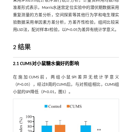
采用SPSS23.0统计软件进行统计分析，计量资料用均数±标
准差形式表示，Morris水迷宫定位实验中的潜伏期数据采用
重复测量的方差分析，空间探索等其他行为学和电生理实
验数据采用单因素方差分析，方差齐性检验，组间比较采
用
LSD
法，配对样本
t
检验，以
P
<0.05为差异有统计学意义。
2 结果
2.1 CUMS对小鼠糖水偏好的影响
在施加CUMS前，两组小鼠SPI差异无统计学意义
（
P
>0.05），经过8周的CUMS后，与对照组相比，CUMS组
小鼠的SPI降低（
P
<0.01，
图1
）。