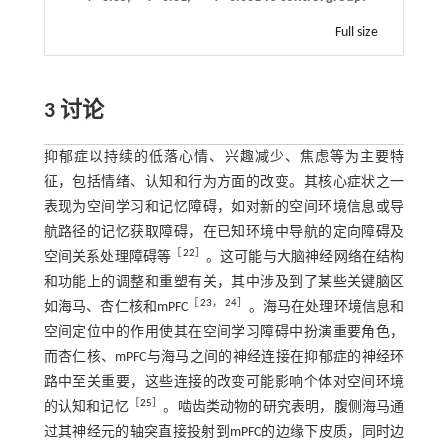
Full size
3 讨论
抑郁症以持续的低落心情、兴趣减少、焦虑等为主要特
征，包括情绪、认知和行为方面的改变。其核心症状之一
表现为空间学习和记忆障碍，如对新的空间环境信息或导
航路径的记忆获取障碍，在已知环境中导航的定向障碍及
［
22
］
空间关系处理障碍等
。这可能与大脑神经网络在结构
和功能上的调整和重塑有关，其中涉及到了某些关键脑区
［
23
，
24
］
如海马、杏仁核和mPFC
。海马在处理环境信息和
空间定位中的作用使其在空间学习障碍中扮演重要角色，
而杏仁核、mPFC与海马之间的神经连接在抑郁症的神经环
路中至关重要，这些连接的改变可能影响个体对空间环境
［
25
］
的认知和记忆
。啮齿类动物的研究表明，腹侧海马通
过其神经元的轴突直接投射到mPFC的边缘下皮质，同时边