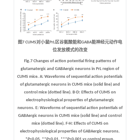
图7 CUMS对小鼠PrL区谷氨酸能和GABA能神经元动作电
位发放模式的改变
Fig.7 Changes of action potential firing patterns of
glutamatergic and GABAergic neurons in PrL region of
CUMS mice.
A
: Waveforms of sequential action potentials
of glutamatergic neurons in CUMS mice (solid line) and
control mice (dotted line).
B-D
: Effects of CUMS on
electrophysiological properties of glutamatergic
neurons.
E
: Waveforms of sequential action potentials of
GABAergic neurons in CUMS mice (solid line) and control
mice (dotted line).
F-H
: Effects of CUMS on
electrophysiological properties of GABAergic neurons.
*
P
<0.05, **
P
<0.01, ***
P
<0.001
vs
control group.