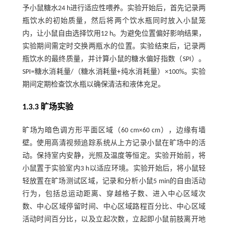
予小鼠糖水24 h进行适应性喂养。实验开始后，首先记录两
瓶饮水的初始质量，然后将两个饮水瓶同时放入小鼠笼
内，让小鼠自由选择饮用12 h。为避免位置偏好影响结果，
实验期间需定时交换两瓶水的位置。实验结束后，记录两
瓶饮水的最终质量，并计算小鼠的糖水偏好指数（SPI）。
SPI=糖水消耗量/（糖水消耗量+纯水消耗量）×100%。实验
期间定期检查饮水瓶以确保清洁和液体充足。
1.3.3 旷场实验
旷场为暗色调方形平面区域（60 cm×60 cm），边缘有墙
壁。使用高清视频追踪系统从上方记录小鼠在旷场中的活
动。保持室内安静，光照及温度等恒定。实验开始前，将
小鼠置于实验室内3 h以适应环境。实验开始后，将小鼠轻
轻放置在旷场测试区域，记录和分析小鼠5 min的自由活动
行为，包括总运动距离、穿越格子数、进入中心区域次
数、中心区域停留时间、中心区域路程百分比、中心区域
活动时间百分比，以及立起次数，立起即小鼠前肢离开地