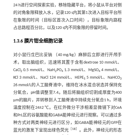
24 h进行空间探索实验，移除隐藏平台，将小鼠从平台对侧
的对角象限释放入水，记录120 s内其第1次进入目标平台所
在象限的时间（目标区首次入口时间），目标象限内路程
占总路程百分比，以及120 s内不同象限的停留时间。
1.3.6 膜片钳全细胞记录
对小鼠行戊巴比妥钠 （40 mg/kg）麻醉后立即进行开颅手
术，取出脑组织，迅速将其置于含有dextrose 10 mmol/L、
CaCl
0.5 mmol/L、NaH
PO
1.3 mmol/L、MgSO
4 mmol/L、
2
2
4
4
KCl 3 mmol/L、NaCl 124 mmol/L、HEPE
5 mmol/L、NaHCO
S
3
26 mmol/L的人工脑脊液中，维持在冰水混合状态并保持充
分氧合，pH值调整至7.4。随后将脑组织切割成厚度为400
μm的脑片，并转移到人工脑脊液中持续充分氧合1 h，环境
温度控制在24±2 ℃。在红外微分干涉相差显微镜下对CeA
和PrL区的谷氨酸能和GABA能神经元进行观察。可以通过多
种方式对两类神经元进行区分，如GABA能神经元的GFP在
［
18
］
蓝光的激发下呈现出绿色荧光
。此外，神经元的形态