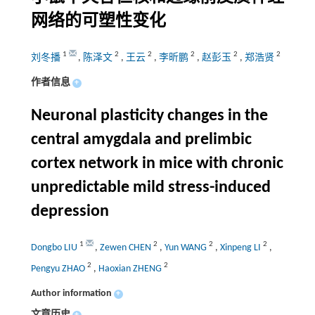
网络的可塑性变化
1
2
2
2
2
2
刘冬播
,
陈泽文
,
王云
,
李昕鹏
,
赵彭玉
,
郑浩贤
作者信息
+
Neuronal plasticity changes in the
central amygdala and prelimbic
cortex network in mice with chronic
unpredictable mild stress-induced
depression
1
2
2
2
Dongbo LIU
,
Zewen CHEN
,
Yun WANG
,
Xinpeng LI
,
2
2
Pengyu ZHAO
,
Haoxian ZHENG
Author information
+
文章历史
+