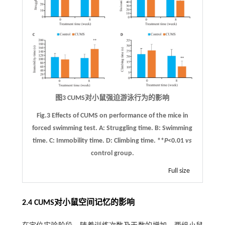
图3 CUMS对小鼠强迫游泳行为的影响
Fig.3 Effects of CUMS on performance of the mice in
forced swimming test.
A
: Struggling time.
B
: Swimming
time.
C
: Immobility time.
D
: Climbing time. **
P
<0.01
vs
control group.
Full size
2.4 CUMS对小鼠空间记忆的影响