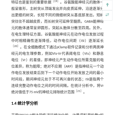
［
19
］
特征也是鉴别的重要依据
。谷氨酸能神经元的胞体一
般呈锥形，主树突从顶端发出并向皮质延伸，沿途逐渐分
出更细的树突，长短不同的微细树突从基底部发出，短树
突往往不超越皮质，而长树突可延伸至髓质。GABA能神经
元的胞体通常呈卵圆形，突起从胞体分散至四周。另外，
在电生理特征方面，谷氨酸能神经元在动作电位发放过程
中时相精确性逐渐降低，动作电位间距（ISI）逐渐延长
［
20
］
。在全细胞模式下通过pClamp软件记录和分析两类神
经元的电生理参数，例如Vts-Vr代表阈电位（Vts）和静息
电位（Vr）的差值，即神经元产生动作电位所需克服的电
位差异，称为能障；绝对不应期（ARP）是指神经元一个动
作电位发放结束后到下一个动作电位开始发放之间的最小
时间段，期间神经元处于不可再兴奋的状态；ISI是指两个
连续完整动作电位之间的时间间隔。在统计分析中，将Vr
［
21
］
绝对值低于75 mV的神经元排除统计范围
。
1.4 统计学分析