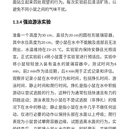
面站立起来四处观望的行为。每次实验前后清洁旷场，以
避免不同小鼠之间的气味干扰。
1.3.4 强迫游泳实验
准备一个高度为30 cm、直径为20 cm的圆柱形玻璃容器，
其中水位高度为20 cm，使小鼠在水中不能触及底部且无法
爬出，水温维持在23~25 ℃。实验室内保持安静且光照适
宜。正式实验前1 d将小鼠置于实验室进行预适应。实验中
将小鼠轻轻放入装有温水的玻璃容器中，测试时间为6
min，前2 min作为适应期，后4 min用于正式记录和评估。
观察并记录小鼠在水中的行为和时间，包括挣扎时间、游
泳时间、静止时间和爬行时间。挣扎是指小鼠在水中积极
游动以尝试逃脱的行为，这种行为通常包括快速且有力的
四肢运动；游泳表现为小鼠在不尝试逃脱（非挣扎）的情
况下在水中的移动；静止是指小鼠在水中几乎不做任何运
动，仅进行必要的动作以保持头部在水面以上呼吸；爬行
表现为小鼠尝试攀爬容器边缘，试图逃离水面的行为。实