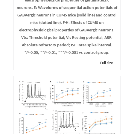
electrophysiological properties of glutamatergic
neurons.
E
: Waveforms of sequential action potentials of
GABAergic neurons in CUMS mice (solid line) and control
mice (dotted line).
F-H
: Effects of CUMS on
electrophysiological properties of GABAergic neurons.
Vts: Threshold potential; Vr: Resting potential; ARP:
Absolute refractory period; ISI: Inter-spike interval.
*
P
<0.05, **
P
<0.01, ***
P
<0.001
vs
control group.
Full size