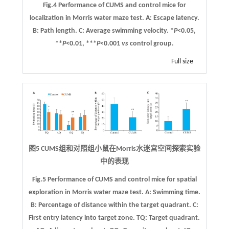
Fig.4 Performance of CUMS and control mice for
localization in Morris water maze test.
A
: Escape latency.
B
: Path length.
C
: Average swimming velocity. *
P
<0.05,
**
P
<0.01, ***
P
<0.001
vs
control group.
Full size
图5 CUMS组和对照组小鼠在Morris水迷宫空间探索实验
中的表现
Fig.5 Performance of CUMS and control mice for spatial
exploration in Morris water maze test.
A
: Swimming time.
B
: Percentage of distance within the target quadrant.
C
:
First entry latency into target zone. TQ: Target quadrant.