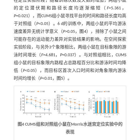
在定位实验阶段，随着训练次数及天数的增加，两组小鼠
的定位潜伏期和路径长度均逐渐缩短（
F
=5.361，
P
=0.021），而CUMS组小鼠寻找平台的时间和路径长度均高
于对照组（
P
<0.05）。6 d的训练中，两组小鼠的平均游泳
速度差异无统计学意义（
P
>0.05，
图4
），排除了小鼠之间
可能存在的运动能力差异对实验结果的影响。在空间探索
实验阶段，与另外3个象限相比，两组小鼠在目标象限的游
泳时间增长（
F
=4.681，
P
=0.037）。与对照组相比，CUMS
组小鼠的目标象限内路程占总路程百分比和游泳时间均降
低（
P
<0.05），而目标区首次入口时间和对角象限内游泳
时间均增长（
P
<0.01，
图5
）。
图4 CUMS组和对照组小鼠在Morris水迷宫定位实验中的
表现