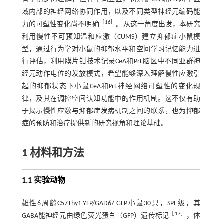
域内部的神经网络协同作用，以及不同类型神经元编码能
［
16
］
力的可塑性变化尚不明确
。从这一角度出发，本研究
利用慢性不可预知温和应激（CUMS）建立抑郁症小鼠模
型，通过行为学对小鼠的抑郁水平和空间学习记忆能力进
行评估，利用膜片钳技术记录CeA和PrL脑区中不同亚群神
经元动作电位的发放模式，希望能够深入理解慢性应激引
起的抑郁状态下小鼠CeA和PrL神经网络可塑性的变化规
律，及其在调控空间认知功能中的作用机制。这不仅有助
于揭示慢性应激与抑郁症发病机制之间的联系，也为抑郁
症的预防和治疗提供新的研究视角和理论基础。
1 材料和方法
1.1 实验动物
雄性6周龄C57Thy1-YFP/GAD67-GFP小鼠30只，SPF级，其
［
17
］
GABA能神经元由绿色荧光蛋白（GFP）遗传标记
，体