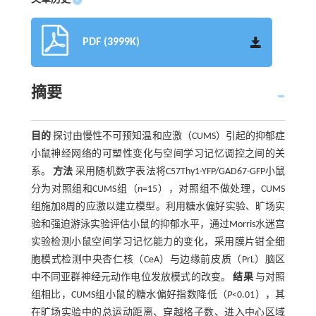
PDF (3999K)
摘要
目的
探讨由慢性不可预知温和应激（CUMS）引起的抑郁症
小鼠神经网络的可塑性变化与空间学习记忆调控之间的关
系。
方法
采用随机数字表法将C57Thy1-YFP/GAD67-GFP小鼠
分为对照组和CUMS组（
n
=15），对照组不做处理，CUMS
组施加8周的应激以建立模型。利用糖水偏好实验、旷场实
验和强迫游泳实验评估小鼠的抑郁水平，通过Morris水迷宫
实验检测小鼠空间学习记忆能力的变化，采用膜片钳全细
胞模式检测中央杏仁核（CeA）与边缘前皮质（PrL）脑区
中不同亚群神经元动作电位发放模式的改变。
结果
与对照
组相比，CUMS组小鼠的糖水偏好指数降低（
P
<0.01），其
在旷场实验中的总运动距离、穿越格子数、进入中心区域