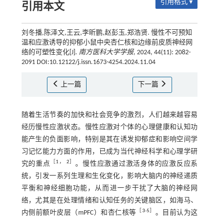
引用格式 ▾
引用本文
刘冬播,陈泽文,王云,李昕鹏,赵彭玉,郑浩贤. 慢性不可预知
温和应激诱导的抑郁小鼠中央杏仁核和边缘前皮质神经网
络的可塑性变化[J].
南方医科大学学报
, 2024, 44(11): 2082-
2091 DOI:10.12122/j.issn.1673-4254.2024.11.04
上一篇
下一篇
随着生活节奏的加快和社会竞争的激烈，人们越来越容易
经历慢性应激状态。慢性应激对个体的心理健康和认知功
能产生的负面影响，特别是其在诱发抑郁症和影响空间学
习记忆能力方面的作用，已成为当代神经科学和心理学研
［
1
，
2
］
究的重点
。慢性应激通过激活身体的应激反应系
统，引发一系列生理和生化变化，影响大脑内的神经递质
平衡和神经细胞功能，从而进一步干扰了大脑的神经网
络，尤其是在处理情绪和认知任务的关键脑区，如海马、
［
3
-
5
］
内侧前额叶皮层（mPFC）和杏仁核等
。目前认为这