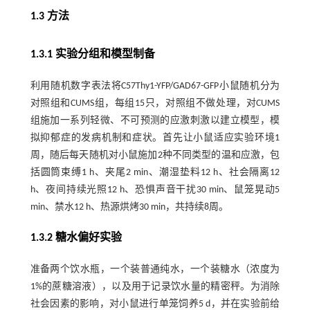
1.3 方法
1.3.1 实验分组和模型制备
利用随机数字表法将C57Thy1-YFP/GAD67-GFP小鼠随机分为
对照组和CUMS组，每组15只，对照组不做处理，对CUMS
组施加一系列轻微、不可预测的应激刺激以建立模型，模
拟抑郁症的发病机制和症状。首先让小鼠适应实验环境1
周，随后每天随机对小鼠施加2种不同类型的温和应激，包
括圆筒束缚1 h、夹尾2 min、潮湿垫料12 h、社会隔离12
h、夜间持续光照12 h、恐惧声音干扰30 min、鼠笼晃动5
min、禁水12 h、热源烘烤30 min，共持续8周。
1.3.2 糖水偏好实验
准备两个饮水瓶，一个装普通纯水，一个装糖水（浓度为
1%的蔗糖溶液），以及用于记录饮水量的精密秤。为消除
社会因素的影响，对小鼠进行单笼饲养5 d，并在实验前给