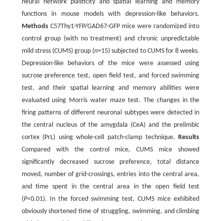
neural network plasticity and spatial learning and memory
functions in mouse models with depression-like behaviors.
Methods
C57Thy1-YFP/GAD67-GFP mice were randomized into
control group (with no treatment) and chronic unpredictable
mild stress (CUMS) group (
n=
15) subjected to CUMS for 8 weeks.
Depression-like behaviors of the mice were assessed using
sucrose preference test, open field test, and forced swimming
test, and their spatial learning and memory abilities were
evaluated using Morris water maze test. The changes in the
firing patterns of different neuronal subtypes were detected in
the central nucleus of the amygdala (CeA) and the prelimbic
cortex (PrL) using whole-cell patch-clamp technique.
Results
Compared with the control mice, CUMS mice showed
significantly decreased sucrose preference, total distance
moved, number of grid-crossings, entries into the central area,
and time spent in the central area in the open field test
(
P
<0.01). In the forced swimming test, CUMS mice exhibited
obviously shortened time of struggling, swimming, and climbing