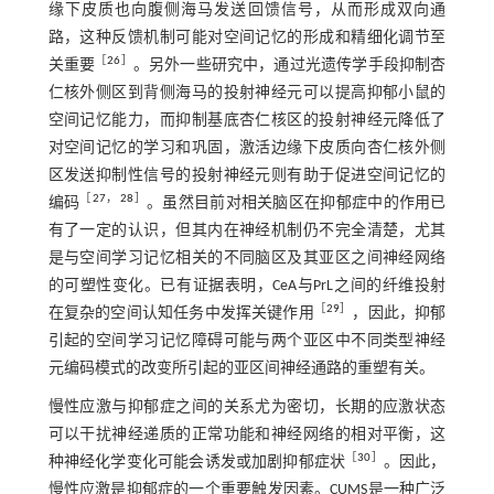
缘下皮质也向腹侧海马发送回馈信号，从而形成双向通
路，这种反馈机制可能对空间记忆的形成和精细化调节至
［
26
］
关重要
。另外一些研究中，通过光遗传学手段抑制杏
仁核外侧区到背侧海马的投射神经元可以提高抑郁小鼠的
空间记忆能力，而抑制基底杏仁核区的投射神经元降低了
对空间记忆的学习和巩固，激活边缘下皮质向杏仁核外侧
区发送抑制性信号的投射神经元则有助于促进空间记忆的
［
27
，
28
］
编码
。虽然目前对相关脑区在抑郁症中的作用已
有了一定的认识，但其内在神经机制仍不完全清楚，尤其
是与空间学习记忆相关的不同脑区及其亚区之间神经网络
的可塑性变化。已有证据表明，CeA与PrL之间的纤维投射
［
29
］
在复杂的空间认知任务中发挥关键作用
，因此，抑郁
引起的空间学习记忆障碍可能与两个亚区中不同类型神经
元编码模式的改变所引起的亚区间神经通路的重塑有关。
慢性应激与抑郁症之间的关系尤为密切，长期的应激状态
可以干扰神经递质的正常功能和神经网络的相对平衡，这
［
30
］
种神经化学变化可能会诱发或加剧抑郁症状
。因此，
慢性应激是抑郁症的一个重要触发因素。CUMS是一种广泛