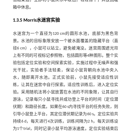
验结束后，立即将小鼠从水中取出，轻轻擦干，并放回暖
箱中休息。
1.3.5 Morris水迷宫实验
水迷宫为一个直径为120 cm的圆形水池，底部为黑色背
景。水池的目标象限安放一个被水面覆盖的隐藏平台（直
径6 cm），小鼠可以站立，避免被淹没。迷宫周围遮光帘
上有不同的可视标记参照物，包括圆形等4种图形。整个实
验包括定位实验和空间探索实验，实施过程中无噪声和强
光干扰，实验者手法轻柔，保证小鼠背朝向水池中央入
水，随即离开水池。正式实验前，小鼠先接受适应性训
练，让其在迷宫中自行探索。适应性训练后，进入定位实
验。采用随机法将小鼠放置在水池的不同象限，让其自行
游泳，记录每只小鼠寻找并成功登上平台的时间（定位潜
伏期）和路径长度。如果在60 s内寻找平台的任务失败，则
引导小鼠登上平台，其定位潜伏期记录为60 s。定位实验共
持续6 d，每天进行4次训练，训练间隔为2 h，每天训练设
为1个trial，同时记录小鼠平均游泳速度。定位实验结束后