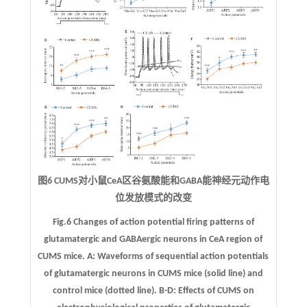
图6 CUMS对小鼠CeA区谷氨酸能和GABA能神经元动作电
位发放模式的改变
Fig.6 Changes of action potential firing patterns of
glutamatergic and GABAergic neurons in CeA region of
CUMS mice.
A
: Waveforms of sequential action potentials
of glutamatergic neurons in CUMS mice (solid line) and
control mice (dotted line).
B-D
: Effects of CUMS on