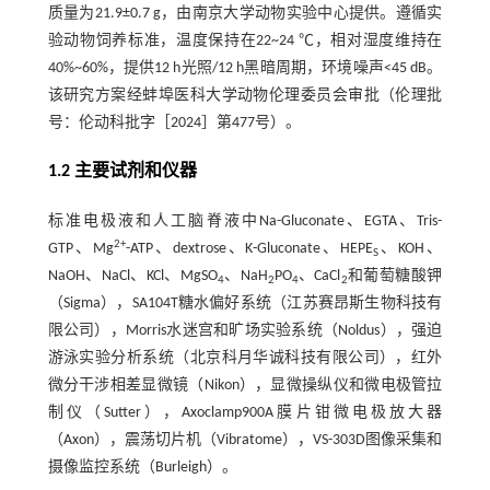
质量为21.9±0.7 g，由南京大学动物实验中心提供。遵循实
验动物饲养标准，温度保持在22~24 ℃，相对湿度维持在
40%~60%，提供12 h光照/12 h黑暗周期，环境噪声<45 dB。
该研究方案经蚌埠医科大学动物伦理委员会审批（伦理批
号：伦动科批字［2024］第477号）。
1.2 主要试剂和仪器
标准电极液和人工脑脊液中Na-Gluconate、EGTA、Tris-
2+
GTP、Mg
-ATP、dextrose、K-Gluconate、HEPE
、KOH、
S
NaOH、NaCl、KCl、MgSO
、NaH
PO
、CaCl
和葡萄糖酸钾
4
2
4
2
（Sigma），SA104T糖水偏好系统（江苏赛昂斯生物科技有
限公司），Morris水迷宫和旷场实验系统（Noldus），强迫
游泳实验分析系统（北京科月华诚科技有限公司），红外
微分干涉相差显微镜（Nikon），显微操纵仪和微电极管拉
制仪（Sutter），Axoclamp900A膜片钳微电极放大器
（Axon），震荡切片机（Vibratome），VS-303D图像采集和
摄像监控系统（Burleigh）。