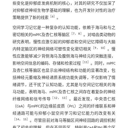
些变化是抑郁症发病机制的核心，对其的研究不仅加深了
对抑郁症神经生物学基础的理解，也为开发针对性的治疗
［
6
］
策略提供了新的线索
。
空间学习记忆是一种复杂的认知功能，依赖于海马和与之
［
7
，
8
］
密切相关的mPFC及杏仁核等脑区
。对啮齿类动物的
研究表明，慢性应激引起的抑郁症和空间记忆障碍与大脑
［
9
，
10
］
内特定脑区的神经网络可塑性变化密切相关
。慢
性应激能够减少背侧海马及腹侧海马神经元的突触连接，
［
11
］
影响空间信息的编码、存储和检索过程
。同时，mPFC
及杏仁核等脑区也显示出神经结构和功能的显著改变，包
括神经元萎缩及神经递质系统功能失调等，不仅影响了情
绪调节，还干扰了认知功能，尤其是与空间记忆相关的海
马功能，表明海马、mPFC及杏仁核之间存在着复杂的神经
［
12
，
13
］
纤维网络和信号传导
。最近发现，中央杏仁核
（CeA）与mPFC的边缘前皮质（PrL）之间的纤维联系和神
经通路可能与抑郁小鼠空间学习和记忆能力的改变有关
［
14
，
15
］
。尽管目前对海马等脑区间神经回路的调控机制
有了初步的理解，但在不同亚区，特别是CeA和PrL两个区