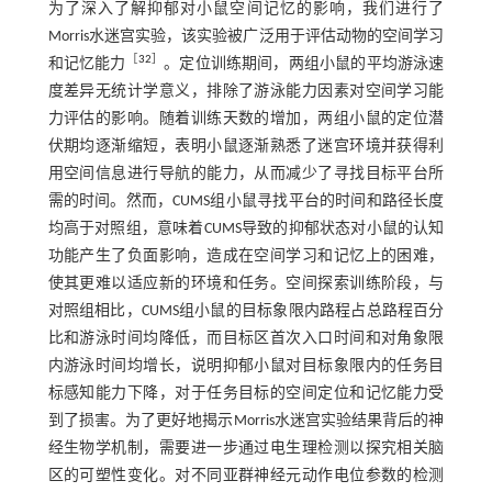
为了深入了解抑郁对小鼠空间记忆的影响，我们进行了
Morris水迷宫实验，该实验被广泛用于评估动物的空间学习
［
32
］
和记忆能力
。定位训练期间，两组小鼠的平均游泳速
度差异无统计学意义，排除了游泳能力因素对空间学习能
力评估的影响。随着训练天数的增加，两组小鼠的定位潜
伏期均逐渐缩短，表明小鼠逐渐熟悉了迷宫环境并获得利
用空间信息进行导航的能力，从而减少了寻找目标平台所
需的时间。然而，CUMS组小鼠寻找平台的时间和路径长度
均高于对照组，意味着CUMS导致的抑郁状态对小鼠的认知
功能产生了负面影响，造成在空间学习和记忆上的困难，
使其更难以适应新的环境和任务。空间探索训练阶段，与
对照组相比，CUMS组小鼠的目标象限内路程占总路程百分
比和游泳时间均降低，而目标区首次入口时间和对角象限
内游泳时间均增长，说明抑郁小鼠对目标象限内的任务目
标感知能力下降，对于任务目标的空间定位和记忆能力受
到了损害。为了更好地揭示Morris水迷宫实验结果背后的神
经生物学机制，需要进一步通过电生理检测以探究相关脑
区的可塑性变化。对不同亚群神经元动作电位参数的检测