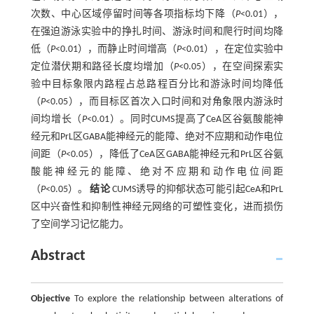
次数、中心区域停留时间等各项指标均下降（
P
<0.01），
在强迫游泳实验中的挣扎时间、游泳时间和爬行时间均降
低（
P
<0.01），而静止时间增高（
P
<0.01），在定位实验中
定位潜伏期和路径长度均增加（
P
<0.05），在空间探索实
验中目标象限内路程占总路程百分比和游泳时间均降低
（
P
<0.05），而目标区首次入口时间和对角象限内游泳时
间均增长（
P
<0.01）。同时CUMS提高了CeA区谷氨酸能神
经元和PrL区GABA能神经元的能障、绝对不应期和动作电位
间距（
P
<0.05），降低了CeA区GABA能神经元和PrL区谷氨
酸能神经元的能障、绝对不应期和动作电位间距
（
P
<0.05）。
结论
CUMS诱导的抑郁状态可能引起CeA和PrL
区中兴奋性和抑制性神经元网络的可塑性变化，进而损伤
了空间学习记忆能力。
Abstract
Objective
To explore the relationship between alterations of