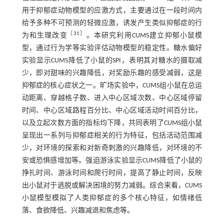
用于抑郁症动物模型的应激方式，主要通过在一段时间内
给予多种不可预测的轻微应激，诱发产生类似抑郁症的行
［
31
］
为和生理改变
。本研究利用CUMS建立抑郁小鼠模
型，通过行为学等实验评估动物模型的稳定性。糖水偏好
实验显示CUMS降低了小鼠的SPI，表明其对糖水的摄取减
少，即对甜味的兴趣降低，对奖励乐趣的感受减弱，这是
抑郁症的核心症状之一。旷场实验中，CUMS组小鼠在总运
动距离、穿越格子数、进入中心区域次数、中心区域停留
时间、中心区域路程百分比、中心区域活动时间百分比，
以及立起次数方面的指标均下降，共同表明了CUMS组小鼠
呈现出一系列与抑郁症相关的行为特征，包括活动范围减
少，对环境的探索和对新奇刺激的兴趣降低，对环境的不
安或恐惧感增加等。强迫游泳实验显示CUMS降低了小鼠的
挣扎时间、游泳时间和爬行时间，提高了静止时间，反映
出小鼠对于逃脱或解决困境的努力减弱。综合来看，CUMS
小鼠模型模拟了人类抑郁症的多个核心特征，如情绪低
落、食欲降低、兴趣减退和焦虑等。