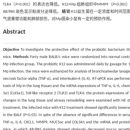
TLR4（
P
<0.001）的表达也降低。K12+Mp 组肺组织中MMP9（
P
<0.001
AB/PAS 染色显示粘液分泌降低。
结论
K12益生菌在一定浓度和时间范
气道重塑功能和肺部损伤，对Mp感染小鼠有一定的预防作用。
Abstract
Objective
To investigate the protective effect of the probiotic bacterium
St
mice.
Methods
Forty male BALB/c mice were randomized into normal contro
Mp infection group. The probiotic K12 was administered daily by gavage for 14
Mp infection, the mice were euthanized for analysis of bronchoalveolar lavage 
necrosis factor-alpha (TNF-α), and interleukin-6 (IL-6). RT-qPCR was perfor
toxin of Mp in the lung tissues and the mRNA expressions of TNF-α, IL-6, ch
3a1 (Col3a1), Toll-like receptor 2 (TLR2) and TLR4; the protein expressions o
changes in the lung tissue and airway remodeling were examined with HE st
treatment, the infected mice with K12 treatment showed significantly lowered
in the BALF (
P
<0.05). In spite of the absence of significant differences in 
TNF‑α, IL-6, CXCL1, MMP9, MUC5ac and COL3A1 and the mRNA and protein lev
mice, in which AB/PAS staining showed obviously decreased mucus secret