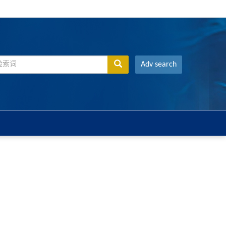
Adv search