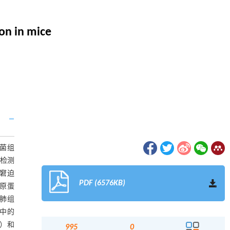
on in mice
生菌组
A检测
吸窘迫
PDF (6576KB)
胶原蛋
察肺组
清中的
01）和
995
0