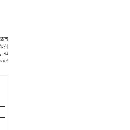
上清再
感染剂
，94
6
×10