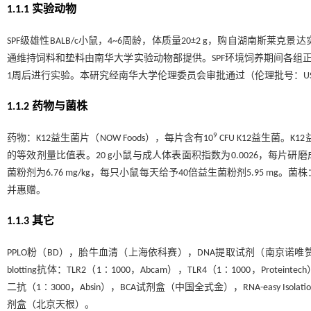
1.1.1 实验动物
SPF级雄性BALB/c小鼠，4~6周龄，体质量20±2 g，购自湖南斯莱克
通维持饲料和垫料由南华大学实验动物部提供。SPF环境饲养期间各组正
1周后进行实验。本研究经南华大学伦理委员会审批通过（伦理批号：USC202
1.1.2 药物与菌株
9
药物：K12益生菌片（NOW Foods），每片含有10
CFU K12益生菌。
的等效剂量比值表。20 g小鼠与成人体表面积指数为0.0026，每片研
菌粉剂为6.76 mg/kg，每只小鼠每天给予40倍益生菌粉剂5.95 mg。
并惠赠。
1.1.3 其它
PPLO粉（BD），胎牛血清（上海依科赛），DNA提取试剂（南京诺唯赞），EL
blotting抗体：TLR2（1∶1000，Abcam），TLR4（1∶1000，Prote
二抗（1∶3000，Absin），BCA试剂盒（中国全式金），RNA-easy Isol
剂盒（北京天根）。