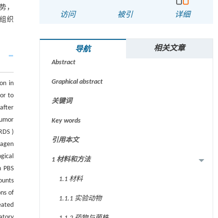
趋势，
访问
被引
详细
肺组织
摘要
相关文章
导航
Abstract
Graphical abstract
on in
or to
关键词
after
tumor
Key words
RDS )
引用本文
lagen
gical
1 材料和方法
h PBS
1.1 材料
ounts
ns of
1.1.1 实验动物
eated
atory