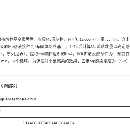
培养基变橙黄后，收集Mp沉淀物，在4 ℃ 12 000 r/min离心5 min，弃
：吸取Mp悬液接种到Mp固体培养基上，5~7 d后计算Mp菌落数量以确定
针，序列见
表1
，提取Mp和肺组织的DNA。PCR扩增反应条件为：预变性
 ℃，1 min，32个循环。为保证对小鼠感染的效果，固定Mp感染浓度为（1~9）
1 引物序列
sequences for RT-qPCR
'
F:TAACGGCCTACCAAGGCAATGA