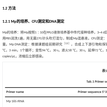
1.2 方法
1.2.1 Mp的培养、CFU测定和DNA测定
Mp的培养：将Mp按照1∶10在PPLO液体培养基中传代接种培养，3~4 d后待
用PBS润洗1遍，用无菌27G针头吹打混匀，制成Mp混悬液。CFU测定
［
13
］
量。Mp DNA测定：根据课题组前期研究
，合成上下游引物和探
℃，3 min，1个循环；变性94 ℃，30 s，退火58 ℃，30 s，延伸72
copies/μL，浓缩后立即感染。
表
Tab.1 Primer 
Primer name
Primer sequence 5'-3
Mp 16S rRNA