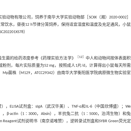
景达实验动物有限公司，饲养于南华大学实验动物部［SCXK（湘）2020-0002
常饮水，昼夜12 h节律分笼饲养，保持适宜湿度和温度及充足通风，小
201XS78）
［
12
］
K12益生菌的给药浓度参考《药理实验方法学》
中人和动物间按体表面积
磨成粉剂，每片实际质量为52 mg，按照成人1片/d，计算得出小鼠每天所
菌株：Mp菌株（M129，ATCC29342）由南华大学衡阳医学院病原微生物实验
ISA试剂盒：sIgA（武汉华美）、TNF-α和IL-6（中国欣博盛）；West
intech），β-actin（1∶3000，Absin），羊抗兔二抗（1∶5000，泊湾生物）和
ation Reagent试剂说明书（南京诺唯赞），逆转录试剂盒和SYBR Green荧光