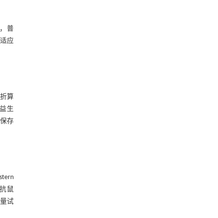
］，普
鼠适应
折算
需益生
室保存
ern
兔抗鼠
定量试