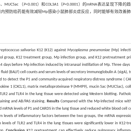
）、MUC5ac （
P
<0.001）和COL3A1（
P
<0.0001）的mRNA表达呈现下降的
围内预防给药能有效减轻Mp感染小鼠肺部炎症反应，同时能够有效改善
reptococcus salivarius
K12 (K12) against
Mycoplasma pneumoniae
(Mp) infecti
l group, K12 treatment group, Mp infection group, and K12 pretreatment pri
 days before Mp infection induced by intranasal instillation of Mp. Three days 
fluid (BALF) cell counts and serum levels of secretory immunoglobulin A (sIgA), 
med to detect the P1 and community-acquired respiratory distress syndrome ( CA
emokine 1 (CXCL1), matrix metalloproteinase 9 (MMP9), mucin 5ac (MUC5ac), col
f TLR2 and TLR4 in the lung tissue were detected using Western blotting. Patholo
aining and AB/PAS staining.
Results
Compared with the Mp-infected mice wit
 mRNA levels of P1 and CARDS in the lung tissue and reduced white blood cell c
serum levels of inflammatory factors between the two groups, the mRNA expressio
els of TLR2 and TLR4 in the lung tissues were significantly lower in K12-tr
ion.
Conclusion
K12 pretreatment can effectively reduce pulmonary inflamm