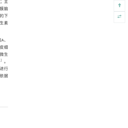
伤；主
和肺组织中炎症变化
https://doi.org/10.1016/j.eng.2025.10.026
2.4 肺组织中MMP9、MUC5ac、COL3A1
膜脑
mRNA水平和AB/PAS染色
力的下
基于机器学习揭示二氢杨梅素抑制TGF-β/ALK5
[5]
图4 肺组织气道重塑因子的转录水平及
信号通路治疗肺纤维化的新机制
生素
小鼠肺组织的AB/PAS染色
Engineering
. 2026, Vol.58(3): 1-303
3 讨论
https://doi.org/10.1016/j.eng.2025.10.017
素A、
参考文献
上皮细
基金资助
部微生
1
］
。
RIGHTS & PERMISSIONS
菌进行
验依据