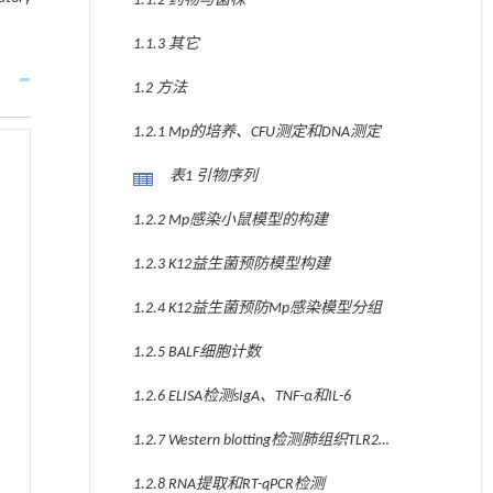
1.1.2 药物与菌株
1.1.3 其它
1.2 方法
1.2.1 Mp的培养、CFU测定和DNA测定
表1 引物序列
1.2.2 Mp感染小鼠模型的构建
1.2.3 K12益生菌预防模型构建
1.2.4 K12益生菌预防Mp感染模型分组
1.2.5 BALF细胞计数
1.2.6 ELISA检测sIgA、TNF-α和IL-6
1.2.7 Western blotting检测肺组织TLR2和
TLR4的表达
1.2.8 RNA提取和RT-qPCR检测