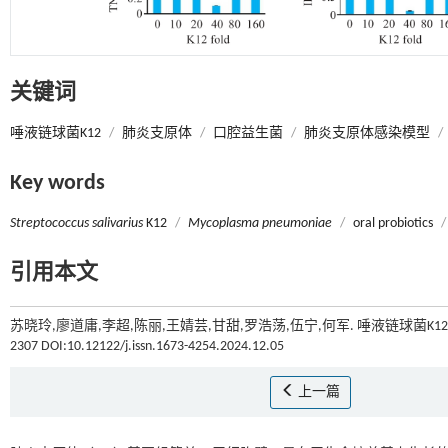
关键词
唾液链球菌K12
/
肺炎支原体
/
口腔益生菌
/
肺炎支原体感染模型
/
Key words
Streptococcus salivarius
K12
/
Mycoplasma pneumoniae
/
oral probiotics
/
引用本文
苏晓玲,廖道庸,李超,陈丽,王婧芸,甘甜,罗浩荡,伍宁,何军. 唾液链球菌K
2307 DOI:10.12122/j.issn.1673-4254.2024.12.05
上一篇