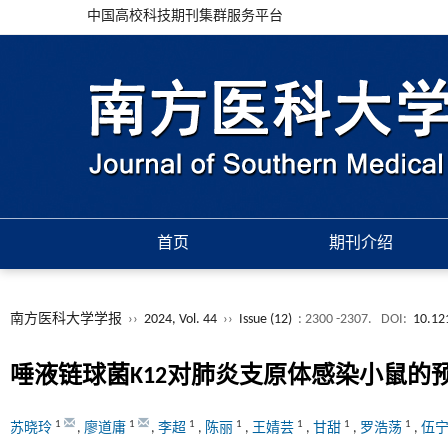
中国高校科技期刊集群服务平台
首页
期刊介绍
南方医科大学学报
››
2024, Vol. 44
››
Issue (12)
: 2300 -2307.
DOI:
10.12
唾液链球菌K12对肺炎支原体感染小鼠的
1
1
1
1
1
1
1
苏晓玲
,
廖道庸
,
李超
,
陈丽
,
王婧芸
,
甘甜
,
罗浩荡
,
伍