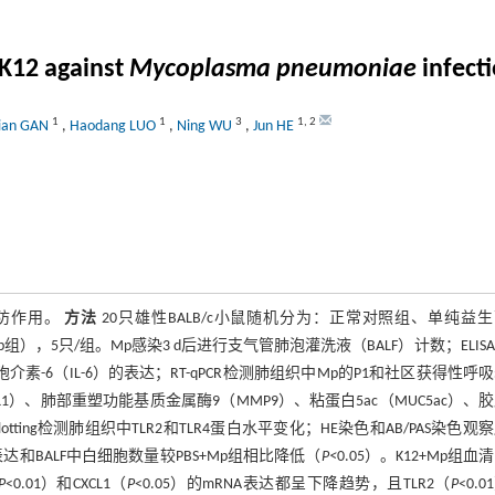
K12 against
Mycoplasma pneumoniae
infecti
1
1
3
1
,
2
ian GAN
,
Haodang LUO
,
Ning WU
,
Jun HE
预防作用。
方法
20只雄性BALB/c小鼠随机分为：正常对照组、单纯益
Mp组），5只/组。Mp感染3 d后进行支气管肺泡灌洗液（BALF）计数；ELIS
介素-6（IL-6）的表达；RT-qPCR检测肺组织中Mp的P1和社区获得性呼
XCL1）、肺部重塑功能基质金属酶9（MMP9）、粘蛋白5ac（MUC5ac）、
rn blotting检测肺组织中TLR2和TLR4蛋白水平变化；HE染色和AB/PAS染色观
RNA表达和BALF中白细胞数量较PBS+Mp组相比降低（
P<
0.05）。K12+Mp组血
P
<0.01）和CXCL1（
P
<0.05）的mRNA表达都呈下降趋势，且TLR2（
P
<0.