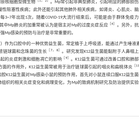
［
1
，
2
］
的原核细胞型微生物
。Mp常引起非典型肺炎，引起明显的肺部损
慢性阻塞性疾病；此外还能引起其他肺外相关疾病，如肾炎、心肌炎、脑
3~7年出现1次，随着COVID-19大流行结束后，可能是由于群体免疫
［
4
］
其中Mp肺炎的加重常被认为是宿主对Mp的过度炎症反应
。另外，抗
强Mp感染的预防与治疗是非常重要的。
12）作为口腔中的一种优势益生菌，常定植于上呼吸道，能通过产生唾液
［
7
，
8
］
脓链球菌和念珠菌的生长
。研究发现K12益生菌能黏附于人鼻咽
［
9
］
引起的炎症刺激和细胞凋亡的影响
。K12益生菌可通过改善口腔和肺
［
1
方面的作用外，K12益生菌常被用于治疗链球菌引起的咽炎和扁桃体炎
K12益生菌对Mp感染小鼠的预防作用，首先对小鼠连续口服K12益生
和肺组织的相关炎症变化和病理变化，为Mp的致病机制研究及防治提供实