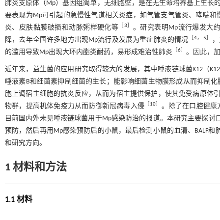
肺炎支原体（Mp）基因组简单，无细胞壁，是在无生命培养基上生长
要表现为Mp可引起的急慢性气道相关炎症，如气管支气管炎、哮喘和
［
3
］
炎、皮肤黏膜破损和动脉粥样硬化等
。研究表明Mp流行爆发大约每
［
4
，
5
］
降，去年全国许多地方出现Mp流行及发展为重症肺炎的情况
，
［
6
］
的滥用导致Mp出现大环内酯类耐药，易形成难治性肺炎
。因此，加
近年来，益生菌的应用研究取得较大的发展，其中唾液链球菌K12（K
唾液素B和细菌素抑制细菌的生长；能影响细菌生物膜形成从而抑制化
胞上调宿主细胞的抗炎反应，从而为宿主提供保护，使其免受病原体
［
10
］
物群，提高机体免疫力从而防御新冠病毒入侵
。除了在口腔健康
目前国内外未见唾液链球菌用于Mp感染防治的报道。本研究主要探讨口腔
预防，然后再用Mp感染预防后的小鼠，最后检测小鼠的血清、BALF
和研究方向。
1 材料和方法
1.1 材料