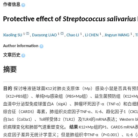
作者信息
+
Protective effect of
Streptococcus salivarius
1
1
1
1
1
Xiaoling SU
,
Daoyong LIAO
,
Chao LI
,
Li CHEN
,
Jingyun WANG
,
T
Author information
+
文章历史
+
摘要
目的
探讨唾液链球菌K12对肺炎支原体（Mp）感染小鼠是否具有
（K12+PBS组）、单纯Mp感染组（PBS+Mp组）、益生菌预防组（K12+
血清中分泌型免疫球蛋白A（sIgA）、肿瘤坏死因子-α（TNF-α）和白细胞
综合征（CARDS）毒素，肺组织炎症因子TNF-α、IL-6、趋化因子1（C
白3a1（Col3a1）、Toll样受体2（TLR2）及TLR4的mRNA表达；Weste
织病理变化和肺部气道重塑变化。
结果
K12+Mp组的P1、CARDS m
炎症因子差异无统计学意义；但是肺组织中TNF-α（
P
<0.001）、IL-6（