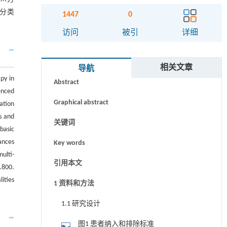
分类
1447
0
访问
被引
详细
摘要
相关文章
导航
py in
Abstract
enced
Graphical abstract
ation
s and
关键词
basic
ances
Key words
ulti-
引用本文
.800.
ities
1 资料和方法
1.1 研究设计
图1 患者纳入和排除标准