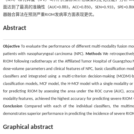
面达到了最高的准确性（AUC=0.883，ACC=0.850，SEN=0.933，SPE=0.8
器融合算法在预测严重RIOM发病率方面表现更优。
Abstract
Objective
To evaluate the performance of different multi-modality fusion mod
patients with nasopharyngeal carcinoma (NPC).
Methods
We retrospectivel
RIOM following radiotherapy at the Affiliated Tumor Hospital of Guangzhou 
dose-volume parameters and clinical features of NPC, basic classification mo
classifiers and integrated using a multi-criterion decision-making (MCDM)-
classification models, MCF model, the H-MCF model with a single modality or
for predicting RIOM by assessing the area under the ROC curve (AUC), accurac
modality features, achieved the highest accuracy for predicting severe RIOM wi
Conclusion
Compared with each of the individual classifiers, the multimod
demonstrates superior performance in predicting the incidence of severe RIOM
Graphical abstract