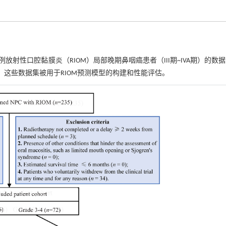
8例放射性口腔黏膜炎（RIOM）局部晚期鼻咽癌患者（III期~IVA期）的数
。这些数据集被用于RIOM预测模型的构建和性能评估。