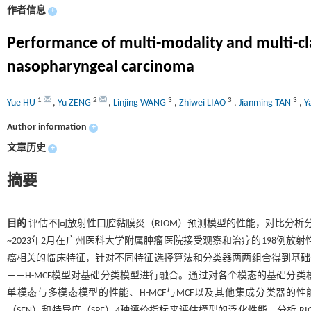
作者信息
+
Performance of multi-modality and multi-clas
nasopharyngeal carcinoma
1
2
3
3
3
Yue HU
,
Yu ZENG
,
Linjing WANG
,
Zhiwei LIAO
,
Jianming TAN
,
Y
Author information
+
文章历史
+
摘要
目的
评估不同放射性口腔黏膜炎（RIOM）预测模型的性能，对比分析分
~2023年2月在广州医科大学附属肿瘤医院接受观察和治疗的198例
癌相关的临床特征，针对不同特征选择算法和分类器两两组合得到基础
——H-MCF模型对基础分类模型进行融合。通过对各个模态的基础分类模
单模态与多模态模型的性能、H-MCF与MCF以及其他集成分类器的性
（SEN）和特异度（SPE）4种评价指标来评估模型的泛化性能，分析 R