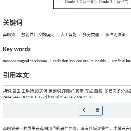
关键词
鼻咽癌
/
放射性口腔黏膜炎
/
人工智能
/
多分类器
/
多准则决策
Key words
nasopharyngeal carcinoma
/
radiation-induced oral mucositis
/
artificial in
引用本文
胡玥,曾玉,王琳婧,廖志伟,谭剑明,邝燕好,龚攀,齐斌,甄鑫. 多模态多分
2434-2442 DOI:10.12122/j.issn.1673-4254.2024.12.20
上一篇
鼻咽癌是一种发生在鼻咽部位的恶性肿瘤，具有区域聚集性，尤其在东南亚和