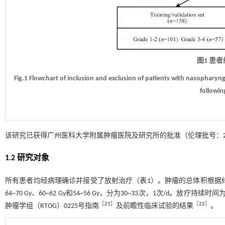
图1 患
Fig.1 Flowchart of inclusion and exclusion of patients with nasophary
followin
该研究已获得广州医科大学附属肿瘤医院及研究所的批准（伦理批号：20
1.2 研究对象
所有患者均经病理确诊并接受了放射治疗（
表1
）。肿瘤的总体积根据纤维
64~70 Gy、60~62 Gy和54~56 Gy，分为30~33次，1次/
［
21
］
［
22
］
肿瘤学组（RTOG）0225号指南
及前瞻性临床试验的结果
。