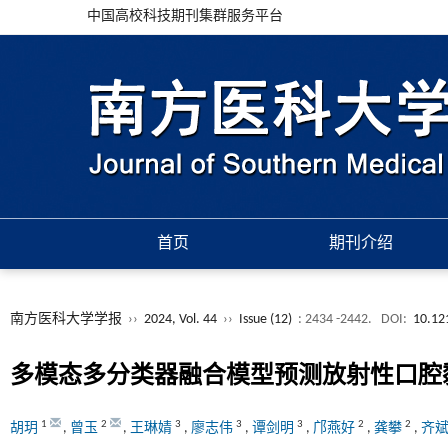
中国高校科技期刊集群服务平台
首页
期刊介绍
南方医科大学学报
››
2024, Vol. 44
››
Issue (12)
: 2434 -2442.
DOI:
10.12
多模态多分类器融合模型预测放射性口腔
1
2
3
3
3
2
2
胡玥
,
曾玉
,
王琳婧
,
廖志伟
,
谭剑明
,
邝燕好
,
龚攀
,
齐