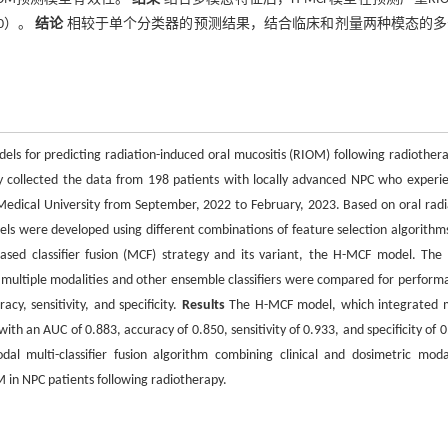
00）。
结论
相较于单个分类器的预测结果，结合临床和剂量两种模态的多
els for predicting radiation-induced oral mucositis (RIOM) following radiothera
y collected the data from 198 patients with locally advanced NPC who experi
Medical University from September, 2022 to February, 2023. Based on oral radi
dels were developed using different combinations of feature selection algorithm
based classifier fusion (MCF) strategy and its variant, the H-MCF model. The 
 multiple modalities and other ensemble classifiers were compared for perform
y, sensitivity, and specificity.
Results
The H-MCF model, which integrated m
th an AUC of 0.883, accuracy of 0.850, sensitivity of 0.933, and specificity of 0
al multi-classifier fusion algorithm combining clinical and dosimetric modal
 in NPC patients following radiotherapy.