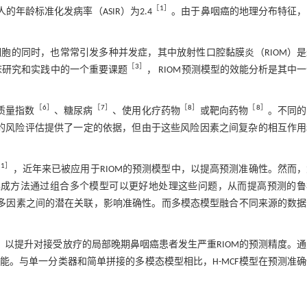
［
1
］
人的年龄标准化发病率（ASIR）为2.4
。由于鼻咽癌的地理分布特征，
胞的同时，也常常引发多种并发症，其中放射性口腔黏膜炎（RIOM）
［
3
］
床研究和实践中的一个重要课题
， RIOM预测模型的效能分析是其中
［
6
］
［
7
］
［
8
］
［
8
］
质量指数
、糖尿病
、使用化疗药物
或靶向药物
。不同的
M的风险评估提供了一定的依据，但由于这些风险因素之间复杂的相互作
11
］
，近年来已被应用于RIOM的预测模型中，以提高预测准确性。然而
集成方法通过组合多个模型可以更好地处理这些问题，从而提高预测的鲁
多因素之间的潜在关联，影响准确性。而多模态模型融合不同来源的数据
，以提升对接受放疗的局部晚期鼻咽癌患者发生严重RIOM的预测精度。
。与单一分类器和简单拼接的多模态模型相比，H-MCF模型在预测准