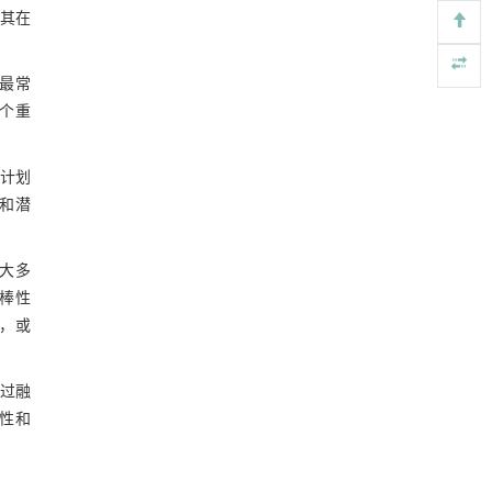
https://doi.org/10.1016/j.eng.2025.12.006
其在
1.6 统计学分析
润滑接触副动态油膜厚度超声高分辨率测量中
[5]
2 结果
的弹流与声学耦合方法
是最常
Engineering
. 2026, Vol.58(3): 1-303
2.1 单模态的基础模型和MCF模型的预测
一个重
https://doi.org/10.1016/j.eng.2026.01.014
性能比较
表3 单模态基础模型和MCF模型的预测
计划
性能
图4 各模态基础模型与MCF模型的受试
用和潜
者工作特征(ROC)曲线
2.2 多模态的基础模型和MCF模型以及H-
MCF模型的预测性能比较
，大多
表4 多模态基础模型、MCF模型和H-MCF
棒性
模型的预测性能
，或
2.3 不同模态最优模型的预测性能比较
2.4 单模态与多模态最优模型的预测性
通过融
能比较
2.5 H-MCF与MCF、集成分类器的预测性
确性和
能比较
表5 H-MCF与MCF、8种集成分类器的预
测性能