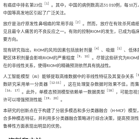
［
1
］
有癌症中排名第23位
。其中，中国的病例数高达51 010例，每10万
中国等高发地区引起了广泛关注。
［
2
］
放疗是治疗原发性鼻咽癌的常用手段
。然而，放疗在有效杀死癌细
见且最令人痛苦的不良反应之一。有效的控制RIOM的发生，已成为临
要方向。
［
4
］
［
5
］
现有研究指出，RIOM的风险因素包括放射剂量
、吸烟
、低体
［
9
，
10
］
靶区体积剂量会影响RIOM的严重程度
。尽管这些研究为RIO
在的非线性关系，使得RIOM的精确预测依然具有挑战性。
［
人工智能模型（AI）能够提取高维数据中的非线性特征及其复杂关系
［
12
-
15
］
数研究采用单一分类器
，这在处理复杂数据时效果不佳。而
［
16
，
17
］
［
18
］
。此外，单模态预测模型依赖单一数据类型
，可能忽视
［
19
，
20
］
许可以增强预测性能
。
本研究的创新点在于构建了分层多模态和多分类器融合（H-MCF）模型
合多种模态特征，并利用多分类器融合策略进行综合决策，提高预测性能
鲁棒性方面表现出明显的优势。