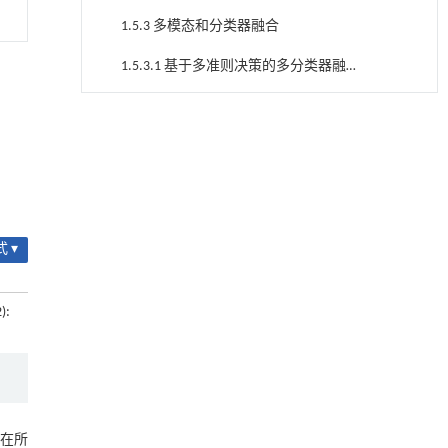
1.5.3 多模态和分类器融合
1.5.3.1 基于多准则决策的多分类器融合
算法（MCF）
表2 基于多准则决策多分类器融合
降温路面涂层混合反射行为及其对道路光环境
[1]
（MCF） 伪代码
安全的影响研究
1.5.3.2 分层多模态和多分类器融合（H-
Engineering
. 2026, Vol.58(3): 1-303
MCF）
1.5.4 模型验证和评估
https://doi.org/10.1016/j.eng.2025.06.014
1.5.4.1 单模态的基础模型和MCF模型的
内置陶瓷驱动单元的厘米级可重构压电机器人
[2]
 ▾
Engineering
. 2026, Vol.58(3): 1-303
预测性能比较
1.5.4.2 多模态的基础模型和MCF模型以
https://doi.org/10.1016/j.eng.2025.06.043
及H-MCF模型的预测性能比较
1.5.4.2 不同模态最优模型的预测性能比
地下智能压裂工程技术内涵与进展
):
[3]
较
Engineering
. 2026, Vol.58(3): 1-303
1.5.4.3 单模态与多模态最优模型的预测
https://doi.org/10.1016/j.eng.2025.12.024
性能比较
1.5.4.4 H-MCF与MCF以及其它集成分类
常压条件下CO₂与聚乙烯串联催化转化制备可分
[4]
器的预测性能比较
离芳烃
1.5.4.5 评价指标
Engineering
. 2026, Vol.58(3): 1-303
，在所