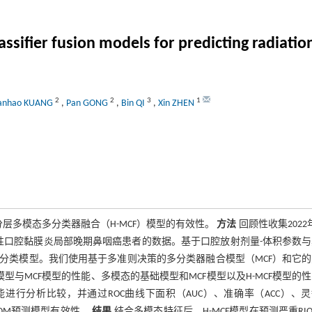
sifier fusion models for predicting radiation
2
2
3
1
anhao KUANG
,
Pan GONG
,
Bin QI
,
Xin ZHEN
层多模态多分类器融合（H-MCF）模型的有效性。
方法
回顾性收集2022
放射性口腔黏膜炎局部晚期鼻咽癌患者的数据。基于口腔放射剂量-体积参数
分类模型。我们使用基于多准则决策的多分类器融合模型（MCF）和它的
型与MCF模型的性能、多模态的基础模型和MCF模型以及H-MCF模型的
能进行分析比较，并通过ROC曲线下面积（AUC）、准确率（ACC）、
IOM预测模型有效性。
结果
结合多模态特征后，H-MCF模型在预测严重RI