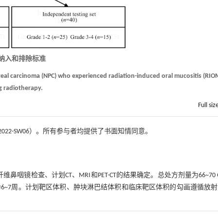
者纳入和排除标准
ngeal carcinoma (NPC) who experienced radiation-induced oral mucositis (RIO
g radiotherapy.
Full siz
22-SW06）。所有参与者均提供了书面知情同意。
鼻咽镜检查、计划CT、MRI和PET-CT的结果确定。总处方剂量为66~70 
d。放疗持续时间为6~7周。计划靶区体积、肿块淋巴结体积和临床靶区体积的勾画遵循放