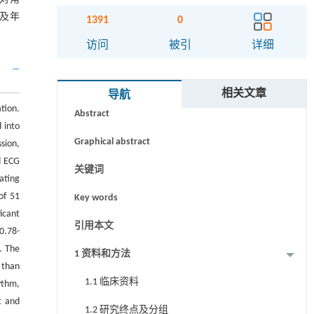
及年
1391
0
访问
被引
详细
摘要
相关文章
导航
tion.
Abstract
 into
Graphical abstract
ssion,
d ECG
关键词
ating
of 51
Key words
icant
引用本文
 0.78-
. The
1 资料和方法
 than
1.1 临床资料
ythm,
t and
1.2 研究终点及分组