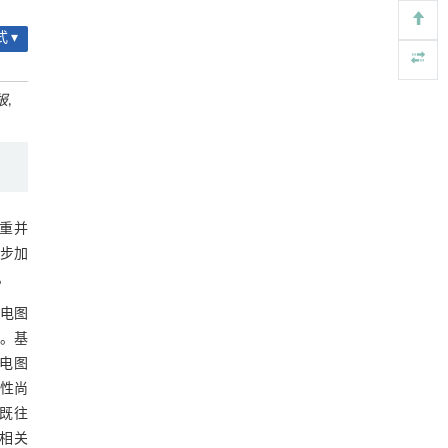
Smart Energy System Research
. 2026, Vol.2(2):
 ▾
10006-10008
https://doi.org/10.70322/sesr.2026.10008
报
,
Distinguishing IGBT Open-Circuit Faults from
[4]
DoS-Induced Anomalies in Smart Grids
Smart Energy System Research
. 2026, Vol.2(2):
10006-10008
https://doi.org/10.70322/sesr.2026.10006
重并
Collaborative multi-granularity distributed
[5]
registry planning for fast container image pulling
步加
Frontiers of Computer Science
. 2026, Vol.20(10):
。
2010204-2010815
电图
https://doi.org/10.1007/s11704-025-50350-y
。基
电图
性尚
既往
相关