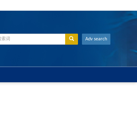
Adv search