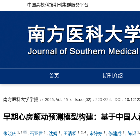
中国高校科技期刊集群服务平台
首页
期刊介绍
南方医科大学学报
››
2025, Vol. 45
››
Issue (02)
: 223 -228.
DOI:
10.12122
早期心房颤动预测模型构建：基于中国人
1
,
2
3
1
1
,
2
,
4
1
5
1
朱晓庆
,
石亚君
,
沈娟
,
王清松
,
宋婷婷
,
修建成
,
陈韬