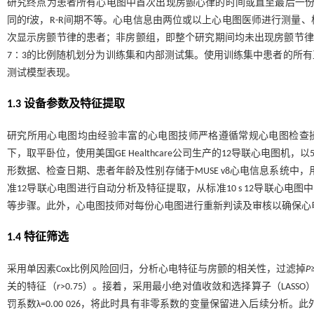
研究终点为患者所有心电图中首次出现房颤心律的时间或直至最后一份
同的f波，R-R间期不等。心电信息由两位或以上心电图医师进行测量
次显示房颤节律的患者；非房颤组，即整个研究期间均未出现房颤节律的患
7∶3的比例随机划分为训练集和内部测试集。使用训练集中患者的所
测试模型表现。
1.3 设备参数及特征提取
研究所用心电图均由经验丰富的心电图技师严格遵循常规心电图检查操作指
下，取平卧位，使用美国GE Healthcare公司生产的12导联心电图机
形数据、检查日期、患者年龄及性别存储于MUSE v8心电信息系统中，用于
准12导联心电图进行自动分析及特征提取，从标准10 s 12导联心电
等步骤。此外，心电图技师对每份心电图进行重新判读及审核以确保心
1.4 特征筛选
采用单因素Cox比例风险回归，分析心电特征与房颤的相关性，过滤掉
P
关的特征（
r
>0.75）。接着，采用最小绝对值收敛和选择算子（LAS
罚系数λ=0.00 026，将此时具有非零系数的变量保留进入后续分析。