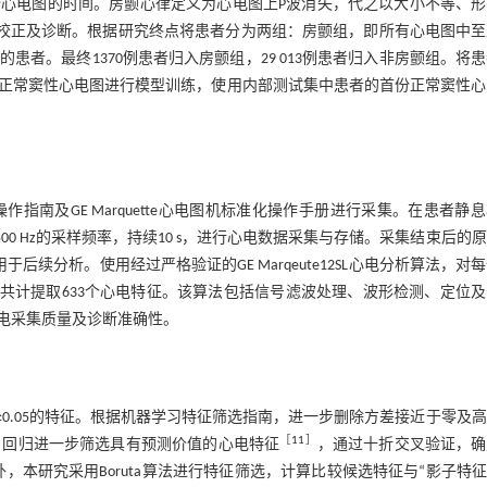
心电图的时间。房颤心律定义为心电图上P波消失，代之以大小不等、形
、校正及诊断。根据研究终点将患者分为两组：房颤组，即所有心电图中
者。最终1370例患者归入房颤组，29 013例患者归入非房颤组。将
有正常窦性心电图进行模型训练，使用内部测试集中患者的首份正常窦性心
南及GE Marquette心电图机标准化操作手册进行采集。在患者静
，以500 Hz的采样频率，持续10 s，进行心电数据采集与存储。采集结束后的
后续分析。使用经过严格验证的GE Marqeute12SL心电分析算法，对
图中共计提取633个心电特征。该算法包括信号滤波处理、波形检测、定位
电采集质量及诊断准确性。
≥0.05的特征。根据机器学习特征筛选指南，进一步删除方差接近于零及
［
11
］
SO）回归进一步筛选具有预测价值的心电特征
，通过十折交叉验证，确
此外，本研究采用Boruta算法进行特征筛选，计算比较候选特征与“影子特征