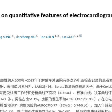
d on quantitative features of electrocardiogr
1
5
1
,
2
1
,
2
ing SONG
,
Jiancheng XIU
,
Tao CHEN
,
Jun GUO
顾性纳入2009年~2023年于解放军总医院有多次心电图检查记录的患者30 
采用单因素分析、LASSO回归、Boruta算法筛选预测因子。基于Cox
用受试者工作特征分析曲线下面积（AUROC）、校准曲线、决策曲线
2）岁，男性占比51.1%，房颤的发生率为4.5%（1370/30 383）。在心
预测5年房颤风险的AUROC为0.77（95%
CI
：0.74-0.80），加入年龄
指数为0.123，综合判别改善指数为0.04（
P
<0.05）。模型校准曲线斜率接