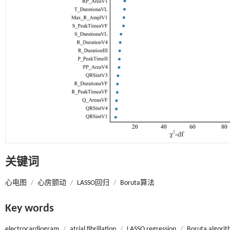
关键词
心电图
/
心房颤动
/
LASSO回归
/
Boruta算法
Key words
electrocardiogram
/
atrial fibrillation
/
LASSO regression
/
Boruta algori