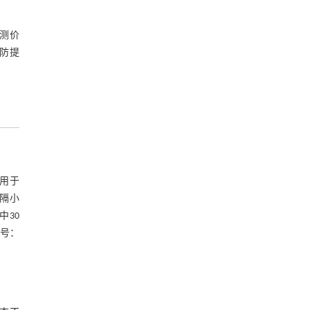
测价
防提
图用于
隔小
中30
批号：