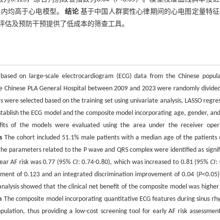
围内均高于心电模型。
结论
基于中国人群窦性心律期间的心电图定量特征
评估及预防干预提供了低成本的筛查工具。
el based on large-scale electrocardiogram (ECG) data from the Chinese popula
the Chinese PLA General Hospital between 2009 and 2023 were randomly divided
ors were selected based on the training set using univariate analysis, LASSO regre
establish the ECG model and the composite model incorporating age, gender, an
nefits of the models were evaluated using the area under the receiver oper
s
The cohort included 51.1% male patients with a median age of the patients 
the parameters related to the P wave and QRS complex were identified as signif
year AF risk was 0.77 (95%
CI
: 0.74-0.80), which was increased to 0.81 (95%
CI
:
vement of 0.123 and an integrated discrimination improvement of 0.04 (
P
<0.05)
 analysis showed that the clinical net benefit of the composite model was higher
n
The composite model incorporating quantitative ECG features during sinus rh
pulation, thus providing a low-cost screening tool for early AF risk assessmen