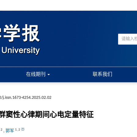
在线期刊
联系我们
/j.issn.1673-4254.2025.02.02
群窦性心律期间心电定量特征
,
2
1
,
2
,
郭军