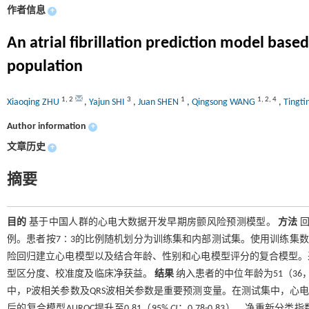
作者信息
+
An atrial fibrillation prediction model base
population
1
,
2
3
1
1
,
2
,
4
Xiaoqing ZHU
,
Yajun SHI
,
Juan SHEN
,
Qingsong WANG
,
Tingt
Author information
+
文章历史
+
摘要
目的
基于中国人群的心电大数据开发早期房颤风险预测模型。
方法
回
例。患者按7∶3的比例随机划分为训练集和内部测试集。使用训练集数据，
险回归建立心电模型以及结合年龄、性别和心电模型评分的复合模型。采
型区分度、校准度及临床净获益。
结果
纳入患者的中位年龄为51（36，6
中，P波相关参数及QRS波相关参数是重要预测变量。在测试集中，心电模型
后的复合模型AUROC提升至0.81（95%
CI
：0.78-0.83），净重新分类