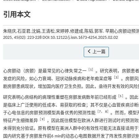
引用本文
朱晓庆,石亚君,沈娟,王清松,宋婷婷,修建成,陈韬,郭军. 早期心房颤动
2025, 45(02): 223-228 DOI:10.12122/j.issn.1673-4254.2025.02.02
上一篇
［
1
］
心房颤动（房颤）是最常见的心律失常之一
。研究表明，房颤患者
［
3
］
发症的风险，如心力衰竭、冠状动脉疾病和老年痴呆症等
。房颤风
剧房颤患病现状，增加国内医疗卫生负担。因此，亟待开发有效的风险
［
5
］
研究表明心房结构的病理性重塑在房颤发病数年前已经形成
。因此
是临床上广泛使用的低成本、易获取的检查；其不仅是心血管疾病诊断
［
7
，
8
］
于心电信息的房颤预测模型具备优秀的预测性能
。然而，模型
［
9
］
特征产生细微差异
，因此既往模型在欧洲人群进行测试时的预测效
未得到充分验证。原有模型在美洲人群中的有效性可能无法直接适用于
国内研究基于房颤发作前6 min的动态心电图数据开发了阵发性房颤识