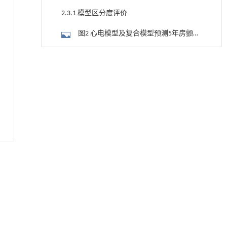
2.3.1 模型区分度评价
图2 心电模型及复合模型预测5年房颤风
险的ROC曲线
2.3.2 模型校准度
Revisiting multi-agent asynchronous online
[1]
optimization with delays: the strongly convex
图3 心电模型及复合模型预测5年房颤风
case
险的校准度
Frontiers of Computer Science
. 2027, Vol.21(7):
2.3.3 临床净获益分析
2107207-2107708
图4 心电模型及复合模型预测5年房颤风
https://doi.org/10.1007/s11704-026-51810-9
险的决策曲线
3 讨论
Local calibration of bulk density models for
[2]
agricultural soils in an inter-Andean valley of the
参考文献
Peruvian Central Highlands
ENGINEERING Agriculture
. 2027, Vol.14(2): 27718-
基金资助
27728
https://doi.org/10.15302/J-FASE-2027723
RIGHTS & PERMISSIONS
Multi-Agent Reinforcement Learning for Optimal
[3]
Operation of PV-ES-EV Microgrids