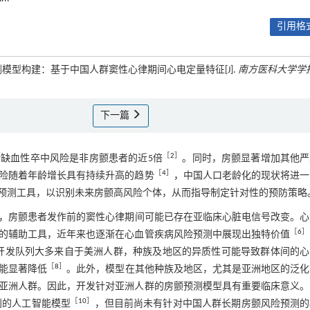
引用格式
预测模型构建：基于中国人群窦性心律期间心电定量特征[J].
南方医科大学学
下一篇
［
2
］
缺血性卒中风险是非房颤患者的近5倍
。同时，房颤显著增加其他严
［
4
］
险随着年龄增长具有持续升高的趋势
，中国人口老龄化的现状将进一
预测工具，以识别未来房颤高风险个体，从而指导制定针对性的预防策略
，房颤患者发作前的窦性心律期间可能已存在亚临床心脏电信号改变。心
［
6
］
的辅助工具，近年来也逐渐在心血管疾病风险预测中展现出独特价值
开发队列大多来自于美洲人群，种族及地区的异质性可能导致群体间的心
［
8
］
能显著降低
。此外，模型在其他种族及地区，尤其是亚洲地区的泛化
亚洲人群。因此，开发针对亚洲人群的房颤预测模型具有重要临床意义。
［
10
］
别的人工智能模型
，但目前尚未有针对中国人群长期房颤风险预测的