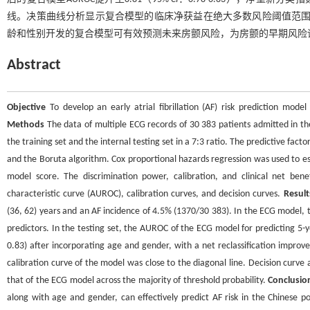
线。决策曲线分析显示复合模型的临床净获益在绝大多数风险阈值范
龄和性别开发的复合模型可有效预测未来房颤风险，为房颤的早期风险
Abstract
Objective
To develop an early atrial fibrillation (AF) risk prediction mod
Methods
The data of multiple ECG records of 30 383 patients admitted in 
the training set and the internal testing set in a 7:3 ratio. The predictive fact
and the Boruta algorithm. Cox proportional hazards regression was used to 
model score. The discrimination power, calibration, and clinical net be
characteristic curve (AUROC), calibration curves, and decision curves.
Result
(36, 62) years and an AF incidence of 4.5% (1370/30 383). In the ECG model, 
predictors. In the testing set, the AUROC of the ECG model for predicting 5-
0.83) after incorporating age and gender, with a net reclassification impro
calibration curve of the model was close to the diagonal line. Decision curve
that of the ECG model across the majority of threshold probability.
Conclusio
along with age and gender, can effectively predict AF risk in the Chinese po