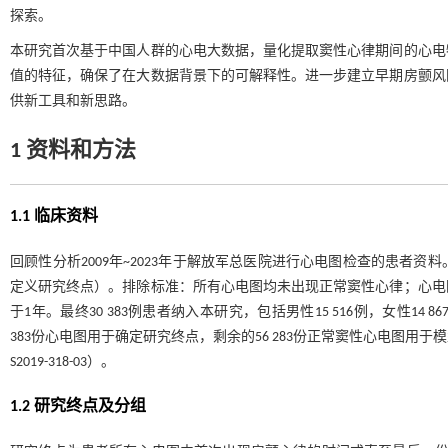
探索。
本研究首次基于中国人群的心电大数据，量化提取窦性心律期间的心电
值的特征，确保了在大数据背景下的可解释性。进一步建立早期房颤风
供新工具和新思路。
1 资料和方法
1.1 临床资料
回顾性分析2009年~2023年于解放军总医院进行心电图检查的患者资
定义研究终点）。排除标准：所有心电图均未出现正常窦性心律；心电
于1年。最终30 383例患者纳入本研究，包括男性15 516例，女性14 86
383份心电图用于确定研究终点，剩余的56 283份正常窦性心电图
S2019-318-03）。
1.2 研究终点及分组