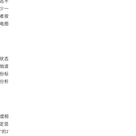
态不
至少一
患者按
电图
息状态
原始波
每份标
及分析
高度相
定惩
”的Z