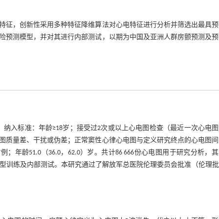
特征，创新性采用多种特征降维算法对心电特征进行分析并筛选出最具预
险预测模型，并对其进行内部测试，以期为中国及亚洲人群房颤预测及预
料。纳入标准：年龄≥18岁；接受过2次或以上心电图检查（最近一次心电
图质量差、干扰或伪差；正常窦性心律心电图与定义研究终点的心电图间
7例；年龄51.0（36.0，62.0）岁。共计86 666份心电图用于研究分析，其
用于模型训练及内部测试。本研究通过了解放军总医院伦理委员会批准（伦理