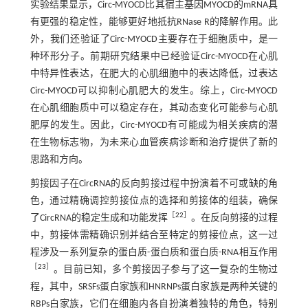
实验结果显示，Circ-MYOCD比其宿主基因MYOCD的mRNA具
有更强的稳定性，能够更好地抵抗RNase R的降解作用。此
外，我们还验证了Circ-MYOCD主要存在于细胞质中，是一
种环形分子。前期研究结果中已经验证Circ-MYOCD在心肌
中特异性表达，在肥大的心肌细胞中的表达降低，过表达
Circ-MYOCD可以抑制心肌肥大的发生。综上，Circ-MYOCD
在心肌细胞质中可以稳定存在，其动态变化可能参与心肌
肥厚的发生。因此，Circ-MYOCD有可能成为相关疾病的潜
在生物标志物，为未来心血管疾病诊断和治疗提供了新的
思路和方向。
剪接因子在CircRNA的反向剪接过程中扮演着不可或缺的角
色，通过精确调控剪接位点的选择和剪接体的组装，确保
［
22
］
了CircRNA的稳定生成和功能发挥
。在反向剪接的过程
中，剪接体需精确识别并结合至特定的剪接位点，这一过
程涉及一系列复杂的蛋白质-蛋白质和蛋白质-RNA相互作用
［
23
］
。目前已知，多个剪接因子参与了这一复杂的生物过
程，其中，SRSFs蛋白家族和HNRNPs蛋白家族是两种关键的
RBPs白家族，它们在细胞内各自扮演着独特的角色，特别