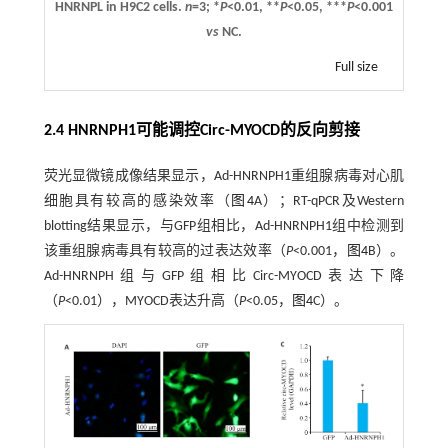
HNRNPL in H9C2 cells.
n
=3; *
P
<0.01, **
P
<0.05, ***
P
<0.001
vs
NC.
Full size
2.4 HNRNPH1可能调控Circ-MYOCD的反向剪接
荧光显微镜成像结果显示，Ad-HNRNPH1重组腺病毒对心肌
细胞具有较高的感染效率（
图4
A）；RT-qPCR及Western
blotting结果显示，与GFP组相比，Ad-HNRNPH1组中检测到
该重组腺病毒具有较高的过表达效率（
P
<0.001，
图4
B）。
Ad-HNRNPH组与GFP组相比Circ-MYOCD表达下降
（
P
<0.01），MYOCD表达升高（
P
<0.05，
图4
C）。