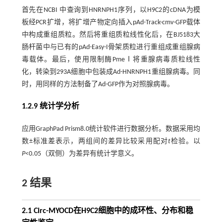
首先在NCBI 中查询到HNRNPH1序列，以H9C2的cDNA为模
板经PCR扩增，将扩增产物定向插入pAd-Track-cmv-GFP载体
中构成重组质粒。然后将重组质粒线性化后，在BJ5183大
肠杆菌中与已有的pAd-Easy-I骨架质粒进行重组成重组腺病
毒载体。最后，使用限制酶PmeⅠ将重腺病毒质粒线性
化，转染到293A细胞中包装成Ad-HNRNPH1重组腺病毒。同
时，用同样的方法制备了Ad-GFP作为对照腺病毒。
1.2.9 统计学分析
应用GraphPad Prism8.0统计软件进行数据分析。数据采用均
数±标准差表示，两组间的差异比较采用配对
t
检验。以
P
<0.05（双侧）为差异有统计学意义。
2 结果
2.1 Circ-MYOCD在H9C2细胞中的成环性、分布和稳