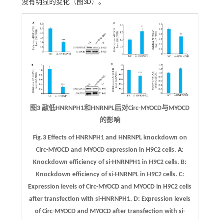
没有明显的变化（
图3
D）。
图3 敲低HNRNPH1和HNRNPL后对Circ-MYOCD与MYOCD
的影响
Fig.3 Effects of HNRNPH1 and HNRNPL knockdown on
Circ-MYOCD and MYOCD expression in H9C2 cells.
A:
Knockdown efficiency of si-HNRNPH1 in H9C2 cells.
B:
Knockdown efficiency of si-HNRNPL in H9C2 cells.
C:
Expression levels of Circ-MYOCD and MYOCD in H9C2 cells
after transfection with si-HNRNPH1.
D:
Expression levels
of Circ-MYOCD and MYOCD after transfection with si-