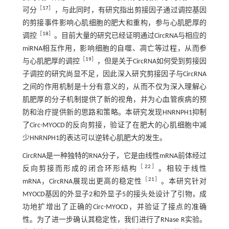
［
17
］
可分
，与此同时，有研究指出剪接因子通过调控基因
的剪接事件影响心肌细胞的肥大和重构，参与心肌肥厚的
［
18
］
调控
。目前大量的研究已经证明通过CircRNA与相应的
miRNA相互作用，影响细胞的自噬、凋亡等过程，从而参
［
19
］
与心肌肥厚的调控
，但是关于CircRNA如何受到剪接因
子调控的研究尚显不足，因此深入研究剪接因子与CircRNA
之间的作用机制是十分有意义的，从而不仅为深入理解心
肌肥厚的分子机制提供了新的视角，并为心血管疾病的预
防和治疗提供新的思路和策略。本研究发现HNRNPH1抑制
了Circ-MYOCD的反向剪接，验证了在肥大的心肌细胞中减
少HNRNPH1的表达可以逆转心肌肥大的发生。
CircRNA是一种独特的RNA分子，它是由线性mRNA前体经过
［
22
］
反向剪接而形成的闭合环形结构
。相较于线性
［
21
］
mRNA，CircRNA展现出更高的稳定性
。本研究针对
MYOCD基因的外显子2和外显子5的接头处设计了引物，成
功地扩增出了正确的Circ-MYOCD，并验证了接点的准确
性。为了进一步确认其稳定性，我们进行了RNase R实验。