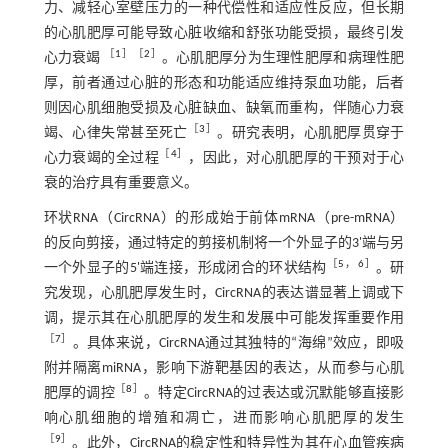
力、减轻心室壁压力的一种代偿性和适应性反应，但长期
的心肌肥厚可能导致心脏收缩和舒张功能受损，最终引发
［
1
］［
2
］
心力衰竭
。心肌肥厚分为生理性肥厚和病理性肥
厚，前者通过心脏的形态和功能适应维持泵血功能，后者
则因心肌细胞受损及心脏缺血、缺氧而重构，伴随心力衰
［
3
］
竭、心律失常甚至死亡
。研究表明，心肌肥厚贯穿于
［
4
］
心力衰竭的全过程
，因此，对心肌肥厚的干预对于心
衰的治疗具有重要意义。
环状RNA（CircRNA）的形成始于前体mRNA（pre-mRNA）
的反向剪接，通过特定的剪接机制将一个外显子的3'端与另
［
5
，
6
］
一个外显子的5'端连接，形成闭合的环状结构
。研
究发现，心肌肥厚发生时，CircRNA的表达谱显著上调或下
调，提示其在心肌肥厚的发生和发展中可能发挥重要作用
［
7
］
。具体来说，CircRNA通过其独特的“海绵”效应，即吸
附并隔离miRNA，影响下游靶基因的表达，从而参与心肌
［
8
］
肥厚的调控
。特定CircRNA的过表达或沉默能够直接影
响心肌细胞的增殖和凋亡，进而影响心肌肥厚的发生
［
9
］
。此外，CircRNA的稳定性和特异性为其在心血管疾病