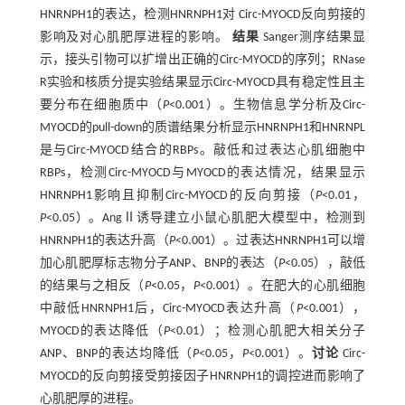
HNRNPH1的表达，检测HNRNPH1对 Circ-MYOCD反向剪接的
影响及对心肌肥厚进程的影响。
结果
Sanger测序结果显
示，接头引物可以扩增出正确的Circ-MYOCD的序列；RNase
R实验和核质分提实验结果显示Circ-MYOCD具有稳定性且主
要分布在细胞质中（
P
<0.001）。生物信息学分析及Circ-
MYOCD的pull-down的质谱结果分析显示HNRNPH1和HNRNPL
是与Circ-MYOCD结合的RBPs。敲低和过表达心肌细胞中
RBPs，检测Circ-MYOCD与MYOCD的表达情况，结果显示
HNRNPH1影响且抑制Circ-MYOCD的反向剪接（
P
<0.01，
P
<0.05）。AngⅡ诱导建立小鼠心肌肥大模型中，检测到
HNRNPH1的表达升高（
P
<0.001）。过表达HNRNPH1可以增
加心肌肥厚标志物分子ANP、BNP的表达（
P
<0.05），敲低
的结果与之相反（
P
<0.05，
P
<0.001）。在肥大的心肌细胞
中敲低HNRNPH1后，Circ-MYOCD表达升高（
P
<0.001），
MYOCD的表达降低（
P
<0.01）；检测心肌肥大相关分子
ANP、BNP的表达均降低（
P
<0.05，
P
<0.001）。
讨论
Circ-
MYOCD的反向剪接受剪接因子HNRNPH1的调控进而影响了
心肌肥厚的进程。