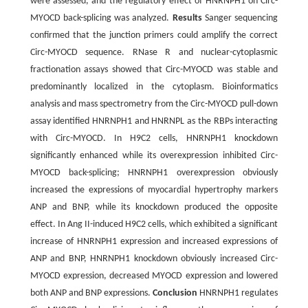
were assessed, and the regulatory effect of HNRNPH1 on Circ-
MYOCD back-splicing was analyzed.
Results
Sanger sequencing
confirmed that the junction primers could amplify the correct
Circ-MYOCD sequence. RNase R and nuclear-cytoplasmic
fractionation assays showed that Circ-MYOCD was stable and
predominantly localized in the cytoplasm. Bioinformatics
analysis and mass spectrometry from the Circ-MYOCD pull-down
assay identified HNRNPH1 and HNRNPL as the RBPs interacting
with Circ-MYOCD. In H9C2 cells, HNRNPH1 knockdown
significantly enhanced while its overexpression inhibited Circ-
MYOCD back-splicing; HNRNPH1 overexpression obviously
increased the expressions of myocardial hypertrophy markers
ANP and BNP, while its knockdown produced the opposite
effect. In Ang II-induced H9C2 cells, which exhibited a significant
increase of HNRNPH1 expression and increased expressions of
ANP and BNP, HNRNPH1 knockdown obviously increased Circ-
MYOCD expression, decreased MYOCD expression and lowered
both ANP and BNP expressions.
Conclusion
HNRNPH1 regulates