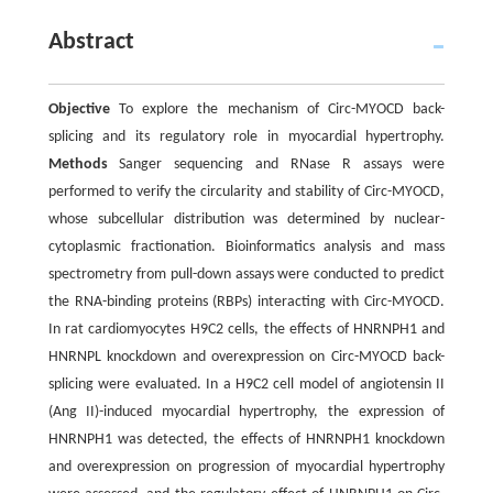
Abstract
Objective
To explore the mechanism of Circ-MYOCD back-
splicing and its regulatory role in myocardial hypertrophy.
Methods
Sanger sequencing and RNase R assays were
performed to verify the circularity and stability of Circ-MYOCD,
whose subcellular distribution was determined by nuclear-
cytoplasmic fractionation. Bioinformatics analysis and mass
spectrometry from pull-down assays were conducted to predict
the RNA-binding proteins (RBPs) interacting with Circ-MYOCD.
In rat cardiomyocytes H9C2 cells, the effects of HNRNPH1 and
HNRNPL knockdown and overexpression on Circ-MYOCD back-
splicing were evaluated. In a H9C2 cell model of angiotensin II
(Ang II)-induced myocardial hypertrophy, the expression of
HNRNPH1 was detected, the effects of HNRNPH1 knockdown
and overexpression on progression of myocardial hypertrophy