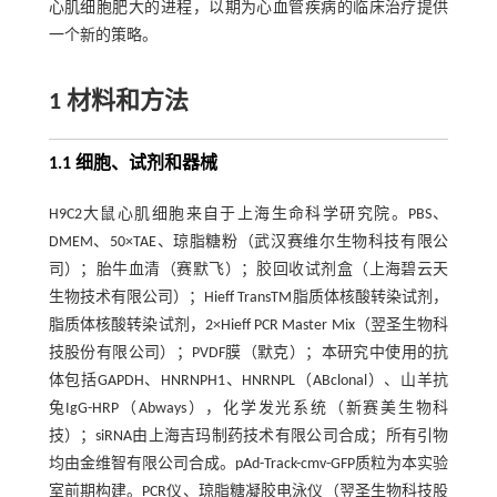
心肌细胞肥大的进程，以期为心血管疾病的临床治疗提供
一个新的策略。
1 材料和方法
1.1 细胞、试剂和器械
H9C2大鼠心肌细胞来自于上海生命科学研究院。PBS、
DMEM、50×TAE、琼脂糖粉（武汉赛维尔生物科技有限公
司）；胎牛血清（赛默飞）；胶回收试剂盒（上海碧云天
生物技术有限公司）；Hieff TransTM脂质体核酸转染试剂，
脂质体核酸转染试剂，2×Hieff PCR Master Mix（翌圣生物科
技股份有限公司）；PVDF膜（默克）；本研究中使用的抗
体包括GAPDH、HNRNPH1、HNRNPL（ABclonal）、山羊抗
兔IgG-HRP（Abways），化学发光系统（新赛美生物科
技）；siRNA由上海吉玛制药技术有限公司合成；所有引物
均由金维智有限公司合成。pAd-Track-cmv-GFP质粒为本实验
室前期构建。PCR仪、琼脂糖凝胶电泳仪（翌圣生物科技股