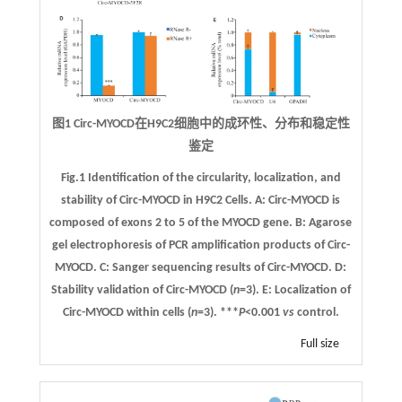
图1 Circ-MYOCD在H9C2细胞中的成环性、分布和稳定性
鉴定
Fig.1 Identification of the circularity, localization, and
stability of Circ-MYOCD in H9C2 Cells.
A:
Circ-MYOCD is
composed of exons 2 to 5 of the MYOCD gene.
B
: Agarose
gel electrophoresis of PCR amplification products of Circ-
MYOCD.
C:
Sanger sequencing results of Circ-MYOCD.
D:
Stability validation of Circ-MYOCD (
n
=3).
E:
Localization of
Circ-MYOCD within cells (
n
=3). ***
P
<0.001
vs
control.
Full size