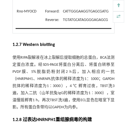
Rno-MYOCD
Forward:
CATTGGGAAGGTGAGCGATG
Reverse:
TGTATGCATAGGGGAGAGCG
1.2.7 Western blotting
使用RIPA裂解液在冰上裂解后提取细胞的总蛋白，BCA法测
定蛋白浓度。经SDS-PAGE将蛋白分离后、将蛋白转移至
PVDF膜、5%脱脂奶粉封闭2 h后，加入相应的一抗
（HNRPNH1、HNRNPL抗体的稀释浓度为1：1000；GAPDH
抗体的稀释浓度为1∶3000），4 ℃ 孵育过夜，TBST洗3
遍，加入二抗（山羊抗兔IgG的稀释浓度为1∶3000），室
温慢摇孵育1 h，再次TBST洗3遍，使用ECL显色在暗室下显
影。所有蛋白条带均以GAPDH为内参。
1.2.8 过表达HNRNPH1重组腺病毒的构建