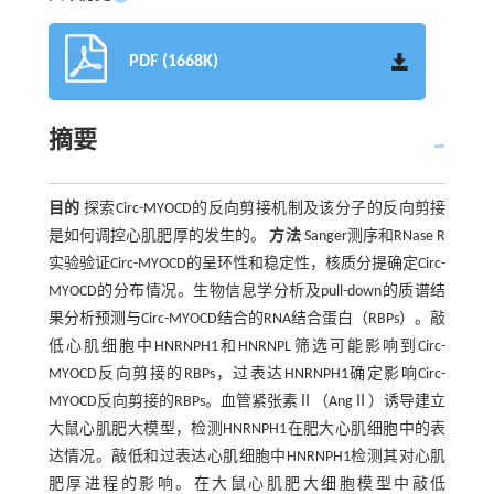
PDF (1668K)
摘要
目的
探索Circ-MYOCD的反向剪接机制及该分子的反向剪接
是如何调控心肌肥厚的发生的。
方法
Sanger测序和RNase R
实验验证Circ-MYOCD的呈环性和稳定性，核质分提确定Circ-
MYOCD的分布情况。生物信息学分析及pull-down的质谱结
果分析预测与Circ-MYOCD结合的RNA结合蛋白（RBPs）。敲
低心肌细胞中HNRNPH1和HNRNPL筛选可能影响到Circ-
MYOCD反向剪接的RBPs，过表达HNRNPH1确定影响Circ-
MYOCD反向剪接的RBPs。血管紧张素Ⅱ（AngⅡ）诱导建立
大鼠心肌肥大模型，检测HNRNPH1在肥大心肌细胞中的表
达情况。敲低和过表达心肌细胞中HNRNPH1检测其对心肌
肥厚进程的影响。在大鼠心肌肥大细胞模型中敲低