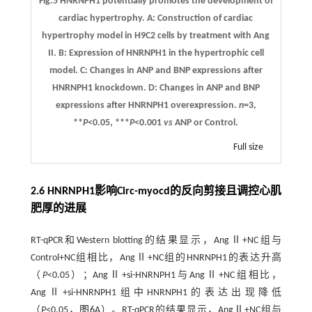
Fig.5 HNRNPH1 potentially promotes the development of
cardiac hypertrophy.
A:
Construction of cardiac
hypertrophy model in H9C2 cells by treatment with Ang
II.
B:
Expression of HNRNPH1 in the hypertrophic cell
model.
C:
Changes in ANP and BNP expressions after
HNRNPH1 knockdown.
D:
Changes in ANP and BNP
expressions after HNRNPH1 overexpression.
n
=3,
**
P
<0.05, ***
P
<0.001
vs
ANP or Control.
Full size
2.6 HNRNPH1影响Circ-myocd的反向剪接且调控心肌
肥厚的进展
RT-qPCR和Western blotting的结果显示，AngⅡ+NC组与
Control+NC组相比，AngⅡ+NC组的HNRNPH1的表达升高
（
P
<0.05）；AngⅡ+si-HNRNPH1与AngⅡ+NC组相比，
AngⅡ+si-HNRNPH1组中HNRNPH1的表达出现降低
（
P
<0.05，
图6
A）。RT-qPCR的结果显示，AngⅡ+NC组与