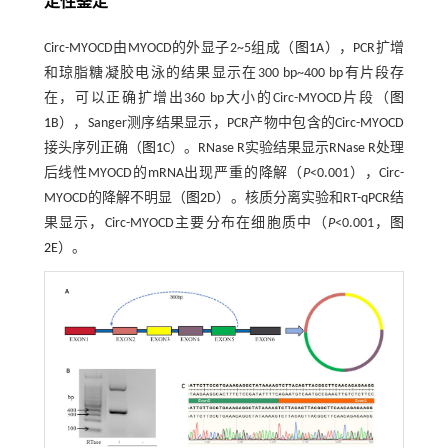
定性鉴定
Circ-MYOCD由MYOCD的外显子2~5组成（
图1
A），PCR扩增
和琼脂糖凝胶电泳的结果显示在300 bp~400 bp有片段存
在，可以正确扩增出360 bp大小的Circ-MYOCD片段（
图
1
B），Sanger测序结果显示，PCR产物中包含的Circ-MYOCD
接头序列正确（
图1
C）。RNase R实验结果显示RNase R处理
后线性MYOCD的mRNA出现严重的降解（
P
<0.001），Circ-
MYOCD的降解不明显（
图2
D）。核质分离实验和RT-qPCR结
果显示，Circ-MYOCD主要分布在细胞质中（
P
<0.001，
图
2
E）。