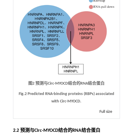
图2 预测与Circ-MYOCD结合的RNA结合蛋白
Fig.2 Predicted RNA-binding proteins (RBPs) associated
with Circ-MYOCD.
Full size
2.2 预测与Circ-MYOCD结合的RNA结合蛋白