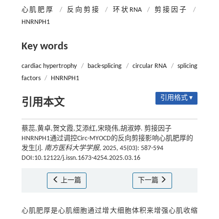
心肌肥厚
/
反向剪接
/
环状RNA
/
剪接因子
/
HNRNPH1
Key words
cardiac hypertrophy
/
back-splicing
/
circular RNA
/
splicing
factors
/
HNRNPH1
引用格式 ▾
引用本文
蔡蕊,黄卓,贺文霞,艾添红,宋晓伟,胡淑婷. 剪接因子
HNRNPH1通过调控Circ-MYOCD的反向剪接影响心肌肥厚的
发生[J].
南方医科大学学报
, 2025, 45(03): 587-594
DOI:10.12122/j.issn.1673-4254.2025.03.16
上一篇
下一篇
心肌肥厚是心肌细胞通过增大细胞体积来增强心肌收缩