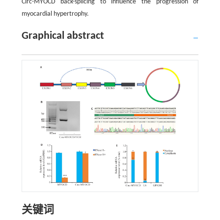
Circ-MYOCD back-splicing to influence the progression of
myocardial hypertrophy.
Graphical abstract
关键词