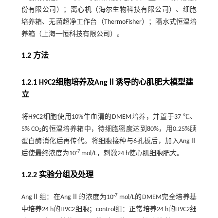
份有限公司）；离心机（海尔生物科技有限公司）、细胞
培养箱、无菌超净工作台（ThermoFisher）；隔水式恒温培
养箱（上海一恒科技有限公司）。
1.2 方法
1.2.1 H9C2细胞培养及AngⅡ诱导的心肌肥大模型建
立
将H9C2细胞使用10%牛血清的DMEM培养，并置于37 ℃、
5% CO
的恒温培养箱中，待细胞密度达到80%，用0.25%胰
2
蛋白酶消化后再传代。将细胞接种与6孔板后，加入AngⅡ
-7
后使最终浓度为10
mol/L，刺激24 h使心肌细胞肥大。
1.2.2 实验分组及处理
-7
AngⅡ组：在AngⅡ的浓度为10
mol/L的DMEM完全培养基
中培养24 h的H9C2细胞；control组：正常培养24 h的H9C2细