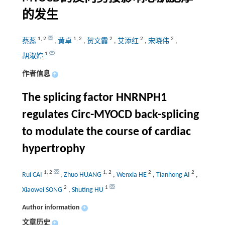
的发生
1
,
2
1
,
2
2
2
2
蔡蕊
,
黄卓
,
贺文霞
,
艾添红
,
宋晓伟
,
1
胡淑婷
作者信息
+
The splicing factor HNRNPH1
regulates Circ-MYOCD back-splicing
to modulate the course of cardiac
hypertrophy
1
,
2
1
,
2
2
2
Rui CAI
,
Zhuo HUANG
,
Wenxia HE
,
Tianhong AI
,
2
1
Xiaowei SONG
,
Shuting HU
Author information
+
文章历史
+