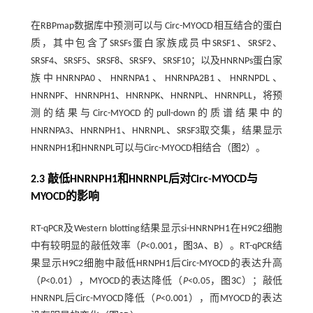
在RBPmap数据库中预测可以与 Circ-MYOCD相互结合的蛋白
质，其中包含了SRSFs蛋白家族成员中SRSF1、SRSF2、
SRSF4、SRSF5、SRSF8、SRSF9、SRSF10；以及HNRNPs蛋白家
族中HNRNPA0、HNRNPA1、HNRNPA2B1、HNRNPDL、
HNRNPF、HNRNPH1、HNRNPK、HNRNPL、HNRNPLL，将预
测的结果与Circ-MYOCD的pull-down的质谱结果中的
HNRNPA3、HNRNPH1、HNRNPL、SRSF3取交集，结果显示
HNRNPH1和HNRNPL可以与Circ-MYOCD相结合（
图2
）。
2.3 敲低HNRNPH1和HNRNPL后对Circ-MYOCD与
MYOCD的影响
RT-qPCR及Western blotting结果显示si-HNRNPH1在H9C2细胞
中有较明显的敲低效率（
P
<0.001，
图3
A、B）。RT-qPCR结
果显示H9C2细胞中敲低HRNPH1后Circ-MYOCD的表达升高
（
P
<0.01），MYOCD的表达降低（
P
<0.05，
图3
C）；敲低
HNRNPL后Circ-MYOCD降低（
P
<0.001），而MYOCD的表达