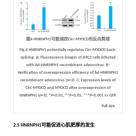
图4 HNRNPH1可能调控Circ-MYOCD的反向剪接
Fig.4 HNRNPH1 potentially regulates Circ-MYOCD back-
splicing.
A:
Fluorescence images of H9C2 cells infected
with Ad-HNRNPH1 recombinant adenovirus.
B:
Verification of overexpression efficiency of Ad-HNRNPH1
recombinant adenovirus (
n
=3).
C:
Expression levels of
Circ-MYOCD and MYOCD after overexpression of
HNRNPH1 (
n
=3). *
P
<0.01, **
P
<0.05, ***
P
<0.001
vs
GFP.
Full size
2.5 HNRNPH1可能促进心肌肥厚的发生