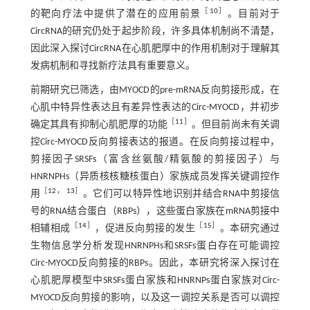
［
10
］
的靶向疗法中提供了潜在的应用前景
。目前对于
CircRNA的研究仍处于起步阶段，许多具体机制尚不清楚，
因此深入探讨CircRNA在心肌肥厚中的作用机制对于理解其
发病机制和寻找新疗法具有重要意义。
前期研究已筛选，由MYOCD的pre-mRNA反向剪接形成，在
心肌中特异性表达且有差异性表达的Circ-MYOCD，并初步
［
11
］
确定其具有抑制心肌肥厚的功能
。但目前尚未有关调
控Circ-MYOCD反向剪接表达的报道。在反向剪接过程中，
剪接因子SRSFs（富含丝氨酸/精氨酸的剪接因子）与
HNRNPHs（异质核核糖核蛋白）家族成员发挥关键调控作
［
12
，
13
］
用
。它们可以特异性地识别并结合RNA中剪接信
号的RNA结合蛋白（RBPs），这些蛋白家族在mRNA剪接中
［
14
］
［
15
］
相辅相成
，促进反向剪接的发生
。本研究通过
生物信息学分析发现HNRNPHs和SRSFs蛋白存在可能调控
Circ-MYOCD反向剪接的RBPs。因此，本研究将深入探讨在
心肌肥厚模型中SRSFs蛋白家族和HNRNPs蛋白家族对Circ-
MYOCD反向剪接的影响，以及这一调控关系是否可以调控