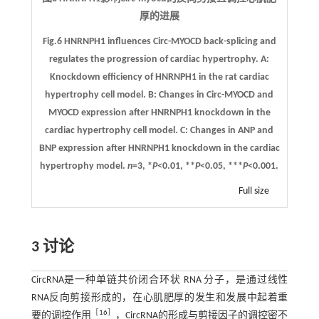
厚的进展
Fig.6 HNRNPH1 influences Circ-MYOCD back-splicing and
regulates the progression of cardiac hypertrophy.
A:
Knockdown efficiency of HNRNPH1 in the rat cardiac
hypertrophy cell model.
B:
Changes in Circ-MYOCD and
MYOCD expression after HNRNPH1 knockdown in the
cardiac hypertrophy cell model.
C:
Changes in ANP and
BNP expression after HNRNPH1 knockdown in the cardiac
hypertrophy model.
n
=3, *
P
<0.01, **
P
<0.05, ***
P
<0.001.
Full size
3 讨论
CircRNA是一种单链共价闭合环状 RNA 分子，是通过线性
RNA反向剪接形成的，在心肌肥厚的发生和发展中起着重
［
16
］
要的调控作用
，CircRNA的形成与剪接因子的调控密不