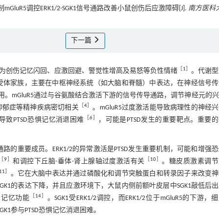
GluR5调控ERK1/2-SGK1信号通路改善小鼠创伤后应激障碍[J].
南方医科
下一篇
［
1
］
现为创伤记忆闪回、应激回避、警觉性增高及易怒等负性情绪
。代谢型
偶联受体家族，主要在中枢神经系统（如大脑和脊髓）中表达，在神经信号
。mGluR5通过与谷氨酸结合激活下游的信号传导通路，调节神经元的
［
4
］
、抑郁症等精神疾病密切相关
。mGluR5过度激活能导致病理性的神经
［
6
］
能导致PTSD恐惧记忆消退困难
，可能是PTSD发生的重要靶点。重要
通路的重要成员。ERK1/2的异常激活是PTSD发生重要机制，可能和增强
［
9
］
［
10
］
和调控下丘脑-垂体-肾上腺轴过度激活有关
。糖皮质激素调节
11
］
。它在大脑中表达并通过磷酸化和调节突触蛋白和转录因子来改变神
GK1的表达下降，并且应激环境下，大鼠内侧前额叶皮层中SGK1敲低后
［
14
］
习和记忆功能
。SGK1受ERK1/2调控，而ERK1/2位于mGluR5的下游，
-SGK1参与PTSD恐惧记忆消退困难。