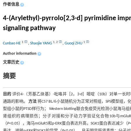
作者信息
+
4‑(Arylethyl)‑pyrrolo[2,3-d] pyrimidine imp
signaling pathway
1
1
,
2
1
Cunbao HE
,
Shaojie YANG
,
Guoqi ZHU
Author information
+
文章历史
+
摘要
目的
评价4-（芳基乙炔基）-吡咯并［2，3-d］嘧啶（10b）对单一长时程
通路的影响。
方法
将C57 BL/6小鼠随机分为正常对照组，SPS模型组
型组小鼠的PTSD样行为； Western blotting联合免疫荧光检测小鼠海
肾组织的病理损伤；分子对接和分子动力学验证化合物10b与mGlu
（
P
<0.05），海马mGluR5和p-ERK蛋白表达升高，SGK1蛋白表达减少（
P
表达，逆转p-ERK和SGK1的异常（
P
<0.05），且无明显肝肾毒性；分子对