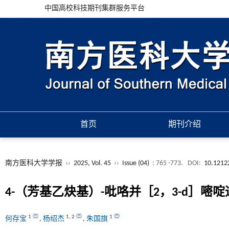
中国高校科技期刊集群服务平台
首页
期刊介绍
南方医科大学学报
››
2025, Vol. 45
››
Issue (04)
: 765 -773.
DOI:
10.12122
4-（芳基乙炔基）-吡咯并［2，3-d］嘧啶
1
1
,
2
1
何存宝
,
杨绍杰
,
朱国旗