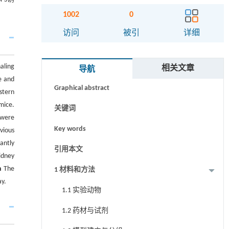
1002
0
访问
被引
详细
摘要
aling
Abstract
相关文章
导航
e and
Graphical abstract
stern
mice.
关键词
 were
Key words
vious
antly
引用本文
idney
n
The
1 材料和方法
ay.
1.1 实验动物
1.2 药材与试剂