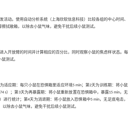
的自发活动。使用自动分析系统（上海欣软信息科技）比较各组的中心时间
醇擦拭敞箱，以除去小鼠气味，避免干扰后续小鼠测试。
n内进入开放臂的时间并计算相应的百分比，同时观察小鼠的焦虑样状态。
小鼠测试。
适应期：每只小鼠在恐惧箱里适应环境5 min；第2天为训练期：将小
73~74 s）；第3天为再暴露期：将小鼠重新放置在恐惧箱中，暴露15 min，
n/段）进行统计；第4天为消退期：将小鼠放入恐惧箱中5 min，无足底电击
敞箱，以除去小鼠气味，避免干扰后续小鼠测试。