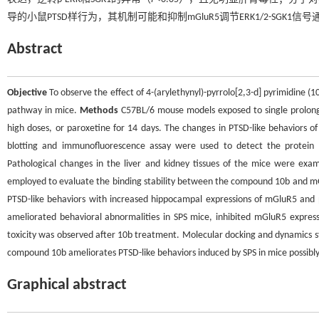
导的小鼠PTSD样行为，其机制可能和抑制mGluR5调节ERK1/2-SGK1信
Abstract
Objective
To observe the effect of 4-(arylethynyl)-pyrrolo[2,3-d] pyrimidine (
pathway in mice.
Methods
C57BL/6 mouse models exposed to single prolonge
high doses, or paroxetine for 14 days. The changes in PTSD-like behaviors o
blotting and immunofluorescence assay were used to detect the protein
Pathological changes in the liver and kidney tissues of the mice were ex
employed to evaluate the binding stability between the compound 10b and 
PTSD-like behaviors with increased hippocampal expressions of mGluR5 and 
ameliorated behavioral abnormalities in SPS mice, inhibited mGluR5 express
toxicity was observed after 10b treatment. Molecular docking and dynamics
compound 10b ameliorates PTSD-like behaviors induced by SPS in mice possibl
Graphical abstract