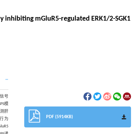
 by inhibiting mGluR5-regulated ERK1/2-SGK1
1信号
PS模
检测肝
PDF (5914KB)
样行为
uR5
PS诱