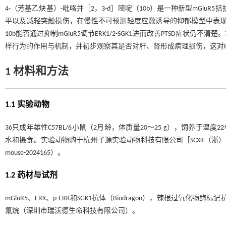
4-（芳基乙炔基）-吡咯并［2，3-d］嘧啶（10b）是一种新型mGlu
平以及减轻突触损伤，在慢性不可预测轻度应激诱导的抑郁模型中表现
10b能否通过抑制mGluR5调节ERK1/2-SGK1进而改善PTSD症状仍不
样行为的作用与机制，并初步观察其是否对肝、肾形成病理损伤，这对P
1 材料和方法
1.1 实验动物
36只成年雄性C57BL/6小鼠（2月龄，体质量20～25 g），饲养于温度
水和摄食。实验动物购于杭州子源实验动物科技有限公司［SCXK（浙）20
mouse-2024165）。
1.2 药材与试剂
mGluR5、ERK、p-ERK和SGK1抗体（Biodragon），辣根过
氟烷（深圳市瑞沃德生命科技有限公司）。