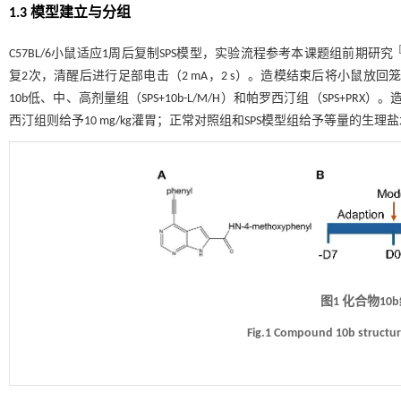
1.3 模型建立与分组
C57BL/6小鼠适应1周后复制SPS模型，实验流程参考本课题组前期研究
复2次，清醒后进行足部电击（2 mA，2 s）。造模结束后将小鼠放回
10b低、中、高剂量组（SPS+10b-L/M/H）和帕罗西汀组（SPS+PRX）
西汀组则给予10 mg/kg灌胃；正常对照组和SPS模型组给予等量的生理盐水
图1 化合物10b
Fig.1 Compound 10b structur