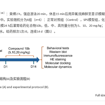
［
18
］
：束缚2 h，强迫游泳20 min，休息15 min后用异氟烷麻醉至意识模
笼中。实验随机分为6组（
n
=6）：正常对照组（Control），SPS模型组，
。造模24 h后灌胃给药化合物10b，低、中、高剂量分别为5、10、20 mg/kg
。给药频次1次/d，连续14 d（
图1
）。
结构(
A
)及实验流程(
B
)
e (
A
) and experimental protocol (
B
).
Full siz