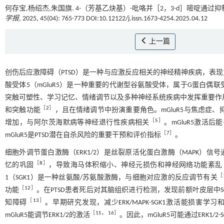
何存宝,杨绍杰,朱国旗. 4-（芳基乙炔基）-吡咯并［2，3-d］嘧啶通过抑制m
学报
, 2025, 45(04): 765-773 DOI:10.12122/j.issn.1673-4254.2025.04.12
上一篇
创伤后应激障碍（PTSD）是一种与应激反应相关的神经精神疾病，表
酸受体5（mGluR5）是一种重要的代谢型谷氨酸受体，属于G蛋白
突触可塑性、学习记忆、情绪调节以及多种神经系统疾病中发挥重要作用
［
2
］
和突触功能
，且在情绪调节中扮演重要角色。mGluR5与焦虑症
［
5
］
增加，与阿尔茨海默病等神经退行性疾病相关
。mGluR5激活后
［
7
］
mGluR5是PTSD潜在自杀风险的重要干预和评价指标
。
细胞外调节蛋白激酶（ERK1/2）是丝裂原活化蛋白激酶（MAPK）信号
［
8
］
忆的巩固
，导致海马体积缩小、神经元损伤和神经网络功能紊乱
［
1（SGK1）是一种丝氨酸/苏氨酸激酶，与细胞对应激的反应调节有关
［
12
］
功能
。在PTSD患者死后对其脑组织进行检测，发现前额叶皮层中S
［
13
］
知障碍
。早期研究发现，减少ERK/MAPK-SGK1激活能损害学
［
15
，
16
］
mGluR5能调节ERK1/2的激活
。因此，mGluR5可能通过ERK1/2