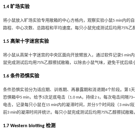
1.4 旷场实验
将小鼠放入旷场实验专用敞箱的中心方格内，观察实验小鼠5 min内
路程、中心次数、总路程和平均速度。每只小鼠完成测试后均用75%乙
1.5 高架十字迷宫实验
将小鼠从高架十字迷宫的中央区面向开放臂放入，通过软件记录5 mi
鼠完成测试后均用75%乙醇擦拭敞箱，以除去小鼠气味，避免干扰后续
1.6 条件恐惧实验
条件恐惧实验分为适应期、训练期、再暴露期和消退期4个阶段。第1天为
恐惧箱中5 min，给予3次足底电击（1.0 mA，持续2 s，每次电击间隔
电击，记录每只小鼠在15 min内的凝滞时间，并分5个时间段（3 mi
前3 min的凝滞时间并统计。每只小鼠完成测试后均用75%乙醇擦拭
1.7 Western blotting 检测