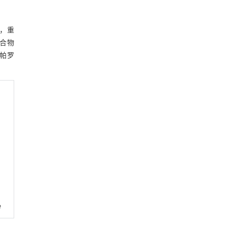
糊，重
化合物
；帕罗
e