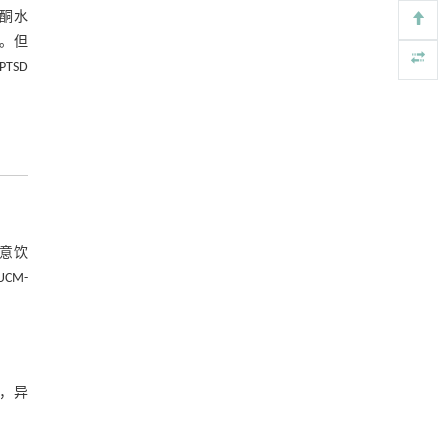
质酮水
参考文献
。但
TSD
基金资助
RIGHTS & PERMISSIONS
随意饮
CM-
），异