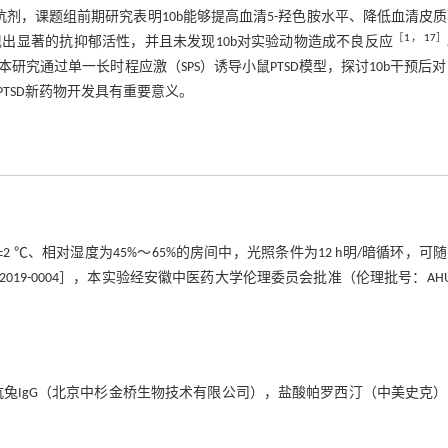
R5拮抗剂，课题组前期研究表明10b能够提高血清5-羟色胺水平、降低血清皮
［
1
，
17
］
出显著的抗抑郁活性，并且未发现10b对实验动物造成不良反应
清楚。本研究通过单一长时程应激（SPS）诱导小鼠PTSD模型，探讨10b干预后对P
TSD新药物开发具有重要意义。
22±2 ℃、相对湿度为45%～65%的房间中，光照条件为12 h明/暗循环，可
19-0004］，本实验经安徽中医药大学伦理委员会批准（伦理批号：AHU
氧化物酶标记抗兔IgG（北京中杉金桥生物技术有限公司），盐酸帕罗西汀（中美史克