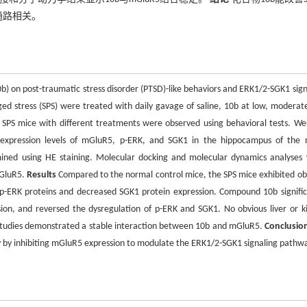
号通路相关。
10b) on post-traumatic stress disorder (PTSD)-like behaviors and ERK1/2-SGK1 sign
d stress (SPS) were treated with daily gavage of saline, 10b at low, moderat
f SPS mice with different treatments were observed using behavioral tests. We
 expression levels of mGluR5, p-ERK, and SGK1 in the hippocampus of the 
amined using HE staining. Molecular docking and molecular dynamics analyses
mGluR5.
Results
Compared to the normal control mice, the SPS mice exhibited ob
p-ERK proteins and decreased SGK1 protein expression. Compound 10b signific
ion, and reversed the dysregulation of p-ERK and SGK1. No obvious liver or k
 studies demonstrated a stable interaction between 10b and mGluR5.
Conclusio
y by inhibiting mGluR5 expression to modulate the ERK1/2-SGK1 signaling pathw