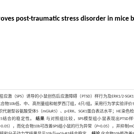
roves post-traumatic stress disorder in mice
应激（SPS）诱导的小鼠创伤后应激障碍（PTSD）样行为及ERK1/2-SGK
，化合物10b低、中、高剂量组和帕罗西汀组，6只/组。采用行为学实验评价S
马组织代谢型谷氨酸受体5（mGluR5）、p-ERK、SGK1蛋白表达水平；HE染色
R5结合的稳定性。
结果
与对照组比较，SPS模型组小鼠表现出PTSD
<0.05），而化合物10b可改善SPS组小鼠的行为异常（
P
<0.05），并抑制mGl
接和分子动力学结果显示10b与mGluR5结合稳定。
结论
化合物10b能改善S