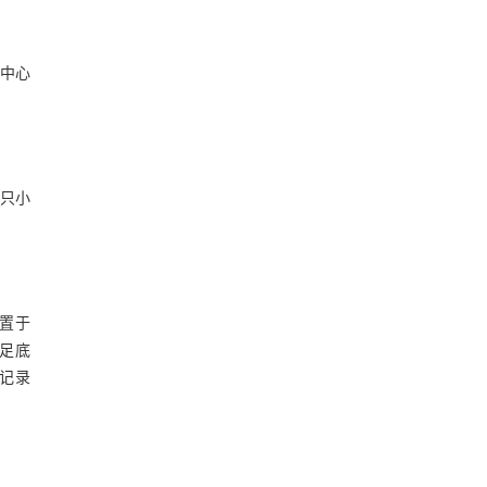
、中心
每只小
鼠置于
无足底
，记录