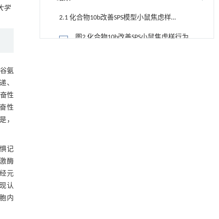
大学
2.1 化合物10b改善SPS模型小鼠焦虑样行
为
图2 化合物10b改善SPS小鼠焦虑样行为
2.2 化合物10b促进SPS模型小鼠恐惧记忆
消退
谷氨
图3 化合物10b改善SPS小鼠恐惧记忆异
传递、
常
兴奋性
2.3 化合物10b通过mGluR5调节SPS小鼠
兴奋性
海马ERK1/2-SGK1通路蛋白的表达
图4 化合物10b对小鼠海马组织mGluR5、
的是，
p-ERK和SGK1蛋白表达水平的影响
2.4 化合物10b对SPS小鼠肝、肾组织的病
理学影响
恐惧记
图5 化合物10b对SPS小鼠肝、肾组织的
激酶
病理影响
经元
2.5 分子对接及分子动力学显示化合物
出现认
10b与mGluR5形成稳定结合体系
图6 化合物10b与mGluR5的分子对接及分
细胞内
子动力学
3 讨论