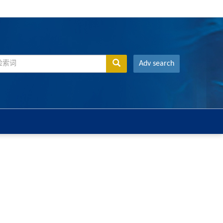
Adv search