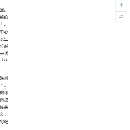
上调ARPC4表达
3 讨论
基于机器学习揭示二氢杨梅素抑制TGF-β/ALK5
[5]
基因。
信号通路治疗肺纤维化的新机制
骨架的
参考文献
Engineering
. 2026, Vol.58(3): 1-303
6
］
。
https://doi.org/10.1016/j.eng.2025.10.017
基金资助
与中心
发生
RIGHTS & PERMISSIONS
丝分裂
来诱
［
13
-
用
通路尚
2
］
。
的缘
是调控
癌侵袭
意义，
新的靶