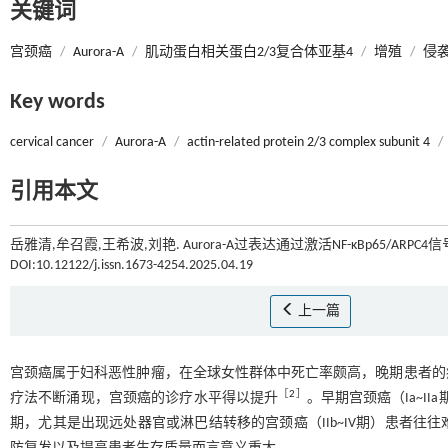
关键词
宫颈癌
/
Aurora-A
/
肌动蛋白相关蛋白2/3复合体亚基4
/
增殖
/
侵
Key words
cervical cancer
/
Aurora-A
/
actin-related protein 2/3 complex subunit 4
/
引用本文
岳雅清,牟召霞,王希波,刘艳. Aurora-A过表达通过激活NF-κBp65/ARP
DOI:10.12122/j.issn.1673-4254.2025.04.19
上一篇
宫颈癌属于妇科恶性肿瘤，在全球女性群体中死亡率颇高，晚期患者的
［
2
］
疗法不断涌现，宫颈癌的诊疗水平得以提升
。早期宫颈癌（Ia~I
期，尤其是出现远处器官或淋巴结转移的宫颈癌（IIb~IV期）患者往