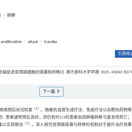
袭
/
转移
proliferation
/
attack
/
transfer
引用格式
C4信号轴促进宫颈癌细胞的侵袭和转移[J].
南方医科大学学报
, 2025, 45(04): 837
下一篇
［
1
］
疾病预后状况较差
。随着抗血管生成疗法、免疫疗法以及靶向药物等
Ia期）患者通常预后良好，但仍有约1/3的患者会因肿瘤转移与复发而死亡
［
3
］
往难以实现根治
。深入探究宫颈癌侵袭与转移的机制对于提升治疗效果