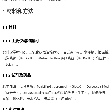
1 材料和方法
1.1 材料
1.1.1 主要仪器和器材
实时定量PCR仪、二氧化碳恒温培养箱、台式离心机、水浴锅、恒温摇床、凝胶电
电泳系统（Bio-Rad）；Western blotting转膜系统（Bio-Rad）；高压锅
（Leica）。
1.1.2 试剂及药品
胎牛血清、胰蛋白酶、Penicillin-Strepromycin（Gibco），Dulbecco's M
（碧云天），5× SDS Loading Buffer 30%丙烯酰胺（生
氢钠、氯化钾、无水乙醇、结晶紫（上海国药）。