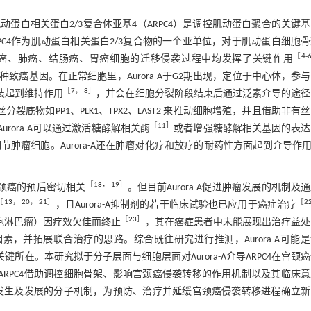
白相关蛋白2/3复合体亚基4（ARPC4）是调控肌动蛋白聚合的关键
PC4作为肌动蛋白相关蛋白2/3复合物的一个亚单位，对于肌动蛋白细胞
［
4
-
腺癌、肺癌、结肠癌、胃癌细胞的迁移侵袭过程中均发挥了关键作用
一种致癌基因。在正常细胞里，Aurora-A于G2期出现，定位于中心体，参
［
7
，
8
］
组装起到维持作用
，并会在细胞分裂阶段结束后通过泛素介导的途径
裂底物如PP1、PLK1、TPX2、LAST2 来推动细胞增殖，并且借助非有
［
11
］
urora-A可以通过激活糖酵解相关酶
或者增强糖酵解相关基因的表达
调节肿瘤细胞。Aurora-A还在肿瘤对化疗和放疗的耐药性方面起到介导作
［
18
，
19
］
宫颈癌的预后密切相关
。但目前Aurora-A促进肿瘤发展的机制及
［
13
，
20
，
21
］
［
2
，且Aurora-A抑制剂的若干临床试验也已应用于癌症治疗
［
23
］
T细胞淋巴瘤）因疗效欠佳而终止
，其在癌症患者中未能展现出治疗益处
因素，并拓展联合治疗的思路。综合既往研究进行推测，Aurora-A可能
所在。本研究拟于分子层面与细胞层面对Aurora-A介导ARPC4在宫颈
导ARPC4借助调控细胞骨架、影响宫颈癌侵袭转移的作用机制以及其临床
袭转移发生及发展的分子机制，为预防、治疗并延缓宫颈癌侵袭转移进程确立