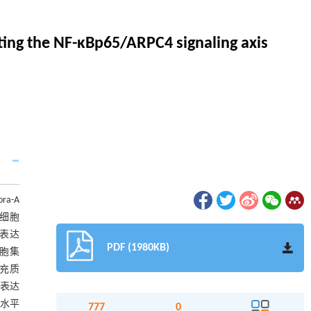
ting the NF-κBp65/ARPC4 signaling axis
a-A
4组细胞
过表达
PDF (1980KB)
细胞集
间充质
过表达
达水平
777
0