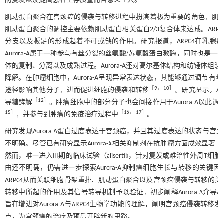
防复发以及提高患者生存质量而言意义重大。
肌动蛋白聚合在宫颈癌的侵袭与转移进程中扮演着极为重要的角色，肌动蛋
肌动蛋白聚合的调控主要依赖肌动蛋白相关蛋白2/3复合体来达成。AR
分支以及板足的形成起着不可或缺的作用。研究报道，ARPC4在乳
Aurora-A属于一种参与有丝分裂的丝氨酸/苏氨酸蛋白激酶，同时也是
体的复制、分离以及成熟过程。Aurora-A还对高尔基体结构和纺锤体
降解。在肿瘤细胞中，Aurora-A呈现异常表达状态，其能够通过调节有丝分
［
9
，
10
］
途径影响其他分子，进而促进细胞的侵袭和转移
。研究显示，A
［
12
］
导糖酵解
。肿瘤细胞中的部分分子也会间接作用于Aurora-A以此
15
］
［
16
，
17
］
，并参与到肿瘤的免疫治疗过程中
。
研究发现Aurora-A蛋白过度表达于宫颈癌，并且其过度表达的状态与
不明确。尽管已有研究显示Aurora-A相关抑制剂在抗肿瘤方面成效显著
然而，唯一进入III期的临床试验（alisertib，针对复发或难治性外周
由还不明确，仍需进一步探索Aurora-A抑制癌细胞生长与转移的关键
ARPC4从而关联细胞骨架重排、肌动蛋白聚合以及宫颈癌侵袭与转移的关键
转移中所起的作用及其信号转导机制予以验证，初步阐释Aurora-A介
旨在增进对Aurora-A与ARPC4生物学功能的理解，阐明宫颈癌侵
点，为宫颈癌的治疗及预后开辟新的思路。