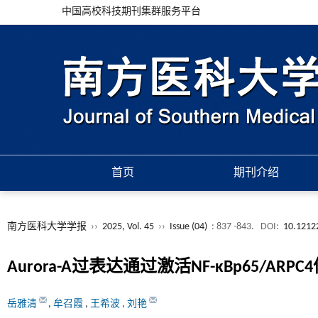
中国高校科技期刊集群服务平台
首页
期刊介绍
南方医科大学学报
››
2025, Vol. 45
››
Issue (04)
: 837 -843.
DOI:
10.12122
Aurora-A过表达通过激活NF-κBp65/
岳雅清
,
牟召霞
,
王希波
,
刘艳