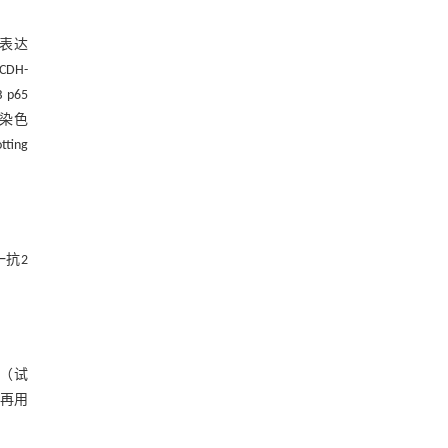
过表达
DH-
 p65
紫染色
ing
一抗2
液（试
。再用