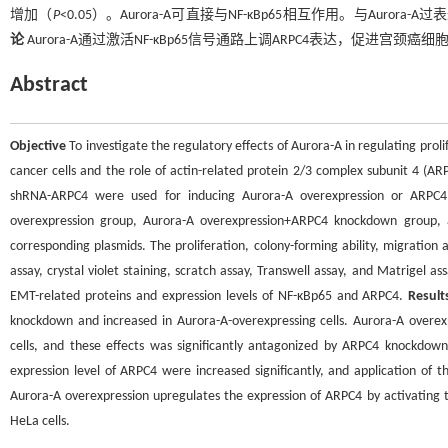
增加（
P
<0.05）。Aurora-A可直接与NF-κBp65相互作用。与Aurora-
论
Aurora-A通过激活NF-κBp65信号通路上调ARPC4表达，促进宫
Abstract
Objective
To investigate the regulatory effects of Aurora-A in regulating proli
cancer cells and the role of actin-related protein 2/3 complex subunit 4 (ARP
shRNA-ARPC4 were used for inducing Aurora-A overexpression or ARPC4 
overexpression group, Aurora-A overexpression+ARPC4 knockdown group, 
corresponding plasmids. The proliferation, colony-forming ability, migratio
assay, crystal violet staining, scratch assay, Transwell assay, and Matrigel a
EMT-related proteins and expression levels of NF-κBp65 and ARPC4.
Result
knockdown and increased in Aurora-A-overexpressing cells. Aurora-A overexpr
cells, and these effects was significantly antagonized by ARPC4 knockdown
expression level of ARPC4 were increased significantly, and application of 
Aurora-A overexpression upregulates the expression of ARPC4 by activating
HeLa cells.