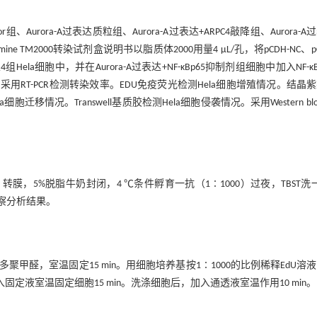
urora-A过表达质粒组、Aurora-A过表达+ARPC4敲降组、Aurora-A
ne TM2000转染试剂盒说明书以脂质体2000用量4 μL/孔，将pCDH-NC、pC
分别转染至4组Hela细胞中，并在Aurora-A过表达+NF-κBp65抑制剂组细胞中加入NF-κB
 h后收集细胞，采用RT-PCR检测转染效率。EDU免疫荧光检测Hela细胞增殖情况。结晶
迁移情况。Transwell基质胶检测Hela细胞侵袭情况。采用Western blott
，转膜，5%脱脂牛奶封闭，4 ℃条件孵育一抗（1∶1000）过夜，TBST洗
观察分析结果。
聚甲醛，室温固定15 min。用细胞培养基按1∶1000的比例稀释EdU溶
，加入固定液室温固定细胞15 min。洗涤细胞后，加入通透液室温作用10 min