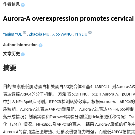
作者信息
+
Aurora-A overexpression promotes cervical c
Yaqing YUE
,
Zhaoxia MU
,
Xibo WANG
,
Yan LIU
Author information
+
文章历史
+
摘要
目的
探索敲低肌动蛋白相关蛋白2/3复合体亚基4（ARPC4）对Aurora
表达调控ARPC4的分子机制。
方法
将pCDH-NC、pCDH-Aurora-A、pCD
中加入NF-κBp65抑制剂，RT-PCR检测转染效率。根据Aurora-A、ARPC
质粒组、Aurora-A过表达+ARPC4敲降组、Aurora-A过表达+NF-κ
落形成情况；划痕实验和Transwell实验分别检测Hela细胞迁移情况；Transw
化（EMT）情况、NF-κBp65及ARPC4的表达。
结果
Aurora-A敲低的细胞
Aurora-A的宫颈癌细胞增殖、迁移及侵袭能力增强，而敲低ARPC4拮抗