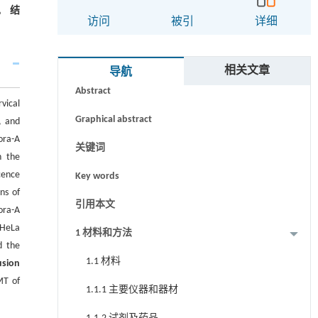
）。
结
访问
被引
详细
摘要
相关文章
导航
Abstract
vical
Graphical abstract
, and
ora-A
关键词
h the
cence
Key words
ns of
引用本文
ora-A
 HeLa
1 材料和方法
d the
1.1 材料
usion
MT of
1.1.1 主要仪器和器材