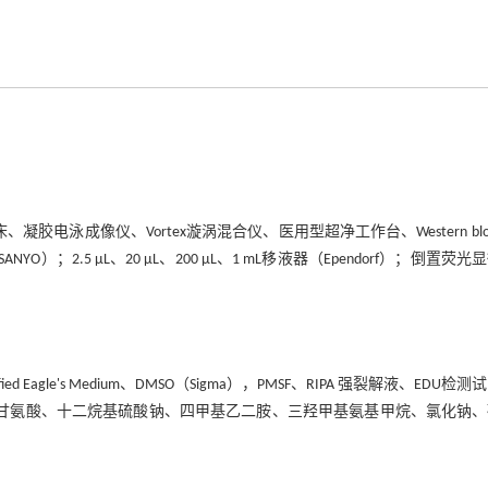
泳成像仪、Vortex漩涡混合仪、医用型超净工作台、Western blott
（SANYO）；2.5 μL、20 μL、200 μL、1 mL移液器（Ependorf）；倒置荧
odified Eagle's Medium、DMSO（Sigma），PMSF、RIPA 强裂解液、EDU检
工），过硫酰胺、甘氨酸、十二烷基硫酸钠、四甲基乙二胺、三羟甲基氨基甲烷、氯化钠