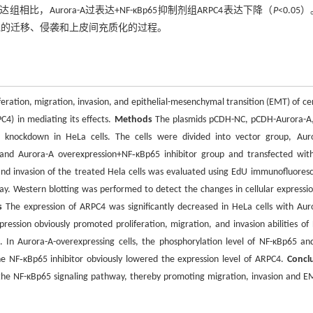
A过表达组相比，Aurora-A过表达+NF-κBp65抑制剂组ARPC4表达下降（
P
<0.05
颈癌细胞的迁移、侵袭和上皮间充质化的过程。
feration, migration, invasion, and epithelial-mesenchymal transition (EMT) of cer
C4) in mediating its effects.
Methods
The plasmids pCDH-NC, pCDH-Aurora-A
knockdown in HeLa cells. The cells were divided into vector group, Aur
and Aurora-A overexpression+NF‑κBp65 inhibitor group and transfected wit
n and invasion of the treated Hela cells was evaluated using EdU immunofluores
ssay. Western blotting was performed to detect the changes in cellular expressio
s
The expression of ARPC4 was significantly decreased in HeLa cells with Aur
ession obviously promoted proliferation, migration, and invasion abilities of
. In Aurora-A-overexpressing cells, the phosphorylation level of NF-κBp65 an
the NF‑κBp65 inhibitor obviously lowered the expression level of ARPC4.
Concl
 the NF-κBp65 signaling pathway, thereby promoting migration, invasion and E