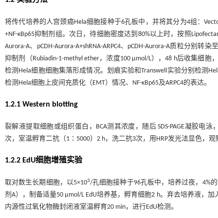
1.2 实验方法
将传代培养的人宫颈癌Hela细胞接种于6孔板中，并将其分为4组：Vector组、A
+NF-κBp65抑制剂组。次日，待细胞密度达到80%以上时，按照Lipofectami
Aurora-A、pCDH-Aurora-A+shRNA-ARPC4、pCDH-Aurora-A质粒
抑制剂（Rubiadin-1-methyl ether，浓度100 μmol/L），48
检测Hela细胞细胞集落形成情况。划痕实验和Transwell实验分别检测Hela细胞
检测Hela细胞上皮间充质化（EMT）情况、NF-κBp65及ARPC4的表达。
1.2.1 Western blotting
裂解液提取细胞或组织蛋白，BCA测其浓度，随后 SDS-PAGE凝胶电泳
次，室温孵育二抗（1∶5000）2 h，洗二抗3次，用HRP发光法显色，
1.2.2 EdU细胞增殖实验
3
取对数生长期细胞，以5×10
/孔细胞接种于96孔板中，培养过夜，4%的多
剂A），制备适量50 μmol/L EdU培养基，孵育细胞2 h。弃去培养液
内源性过氧化物酶封闭液室温孵育20 min，进行EdU检测。