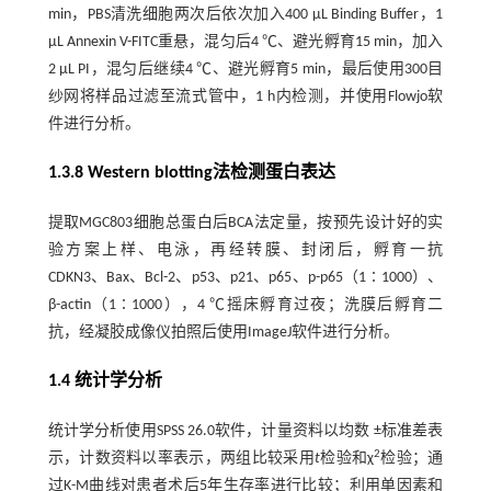
min，PBS清洗细胞两次后依次加入400 µL Binding Buffer，1
µL Annexin V-FITC重悬，混匀后4 ℃、避光孵育15 min，加入
2 µL PI，混匀后继续4 ℃、避光孵育5 min，最后使用300目
纱网将样品过滤至流式管中，1 h内检测，并使用Flowjo软
件进行分析。
1.3.8 Western blotting法检测蛋白表达
提取MGC803细胞总蛋白后BCA法定量，按预先设计好的实
验方案上样、电泳，再经转膜、封闭后，孵育一抗
CDKN3、Bax、Bcl-2、p53、p21、p65、p-p65（1∶1000）、
β-actin（1∶1000），4 ℃摇床孵育过夜；洗膜后孵育二
抗，经凝胶成像仪拍照后使用ImageJ软件进行分析。
1.4 统计学分析
统计学分析使用SPSS 26.0软件，计量资料以均数 ±标准差表
2
示，计数资料以率表示，两组比较采用
t
检验和χ
检验；通
过K-M曲线对患者术后5年生存率进行比较；利用单因素和