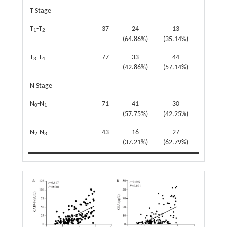
T Stage
T
-T
37
24
13
4.842
1
2
(64.86%)
(35.14%)
T
-T
77
33
44
3
4
(42.86%)
(57.14%)
N Stage
N
-N
71
41
30
4.518
0
1
(57.75%)
(42.25%)
N
-N
43
16
27
2
3
(37.21%)
(62.79%)