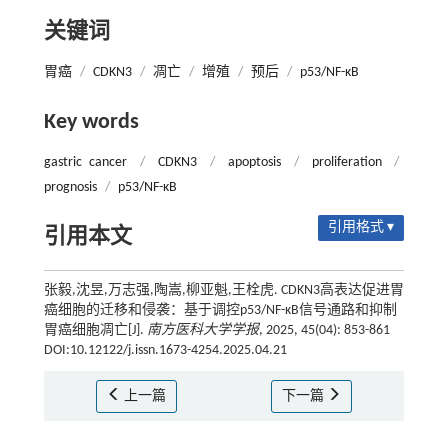
关键词
胃癌
/
CDKN3
/
凋亡
/
增殖
/
预后
/
p53/NF-κB
Key words
gastric cancer
/
CDKN3
/
apoptosis
/
proliferation
/
prognosis
/
p53/NF-κB
引用格式 ▾
引用本文
张毅,沈昱,万志强,陶嵩,柳亚魁,王栓虎. CDKN3高表达促进胃
癌细胞的迁移和侵袭：基于调控p53/NF-κB信号通路和抑制
胃癌细胞凋亡[J].
南方医科大学学报
, 2025, 45(04): 853-861
DOI:10.12122/j.issn.1673-4254.2025.04.21
上一篇
下一篇