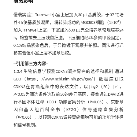
袭的影响
侵袭实验：Transwell小室上层加入30 µL基质胶，于37 ℃培
4
养4 h使基质胶凝固，将转染成功的MGC803细胞（1×10
）
加入Transwell上室，下室加入600 µL完全培养基常规培养24
h，棉签擦去上层残留细胞，下层细胞经4%多聚甲醛固定，
0.1%结晶紫染色后，于显微镜下观察并拍照。同法进行迁
移实验但小室上层不加基质胶。
--引用第三方内容--
1.3.4 生物信息学预测CDKN3调控胃癌的途径和机制 通过
GEO（https：//www.ncbi.nlm.nih.gov/geo/）数据库获取
CDKN3在胃癌组织中的表达文件，以|log2（FC）|>1，
P
<0.05为筛选条件选取前50的差异基因，接着通过DAVID进
行基因本体注释（GO）功能富集分析（
P
<0.05）、京都基
因和基因组百科全书（KEGG）信号通路富集分析
（
P
<0.05），以预测CDKN3调控胃癌细胞可能的功能学途径
和信号机制。