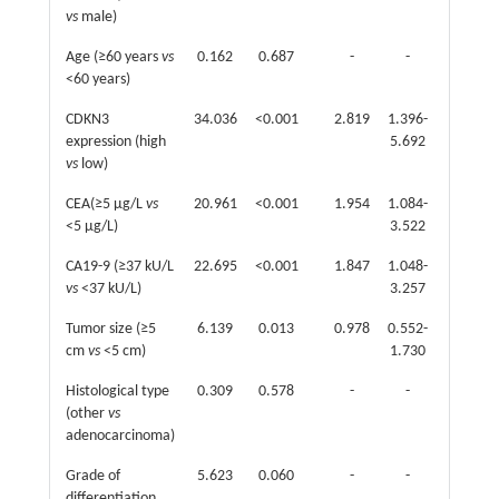
vs
male)
Age (≥60 years
vs
0.162
0.687
-
-
-
<60 years)
CDKN3
34.036
<0.001
2.819
1.396-
0.004
expression (high
5.692
vs
low)
CEA(≥5 μg/L
vs
20.961
<0.001
1.954
1.084-
0.026
<5 μg/L)
3.522
CA19-9 (≥37 kU/L
22.695
<0.001
1.847
1.048-
0.034
vs
<37 kU/L)
3.257
Tumor size (≥5
6.139
0.013
0.978
0.552-
0.938
cm
vs
<5 cm)
1.730
Histological type
0.309
0.578
-
-
-
(other
vs
adenocarcinoma)
Grade of
5.623
0.060
-
-
-
differentiation