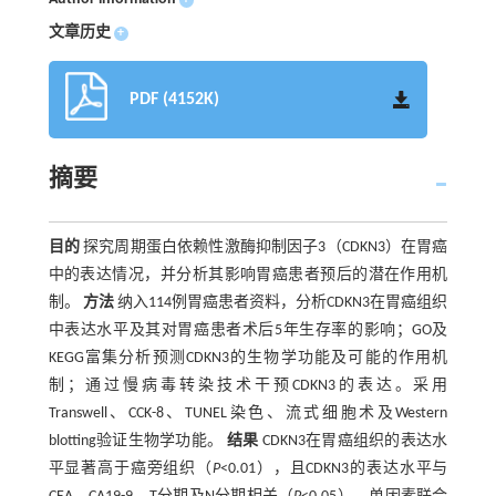
文章历史
+
PDF (4152K)
摘要
目的
探究周期蛋白依赖性激酶抑制因子3（CDKN3）在胃癌
中的表达情况，并分析其影响胃癌患者预后的潜在作用机
制。
方法
纳入114例胃癌患者资料，分析CDKN3在胃癌组织
中表达水平及其对胃癌患者术后5年生存率的影响；GO及
KEGG富集分析预测CDKN3的生物学功能及可能的作用机
制；通过慢病毒转染技术干预CDKN3的表达。采用
Transwell、CCK-8、TUNEL染色、流式细胞术及Western
blotting验证生物学功能。
结果
CDKN3在胃癌组织的表达水
平显著高于癌旁组织（
P
<0.01），且CDKN3的表达水平与