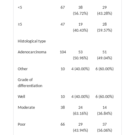
<5
67
38
29
2.932
(56.72%)
(43.28%)
≥5
47
19
28
(40.43%)
(59.57%)
Histological type
Adenocarcinoma
104
53
51
0.438
(50.96%)
(49.04%)
Other
10
4 (40.00%)
6 (60.00%)
Grade of
differentiation
Well
10
4 (40.00%)
6 (60.00%)
4.001
Moderate
38
24
14
(63.16%)
(36.84%)
Poor
66
29
37
(43.94%)
(56.06%)