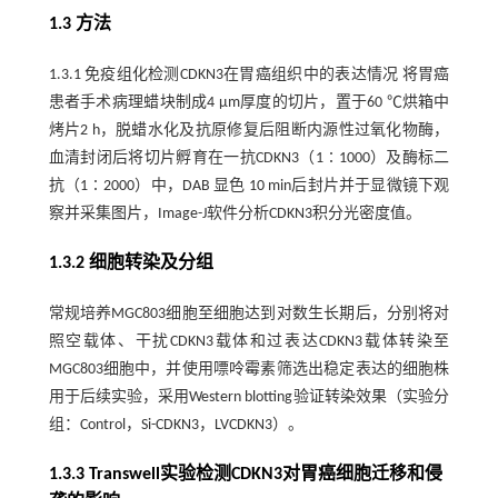
1.3 方法
1.3.1 免疫组化检测CDKN3在胃癌组织中的表达情况 将胃癌
患者手术病理蜡块制成4 μm厚度的切片，置于60 ℃烘箱中
烤片2 h，脱蜡水化及抗原修复后阻断内源性过氧化物酶，
血清封闭后将切片孵育在一抗CDKN3（1∶1000）及酶标二
抗（1∶2000）中，DAB 显色 10 min后封片并于显微镜下观
察并采集图片，Image-J软件分析CDKN3积分光密度值。
1.3.2 细胞转染及分组
常规培养MGC803细胞至细胞达到对数生长期后，分别将对
照空载体、干扰CDKN3载体和过表达CDKN3载体转染至
MGC803细胞中，并使用嘌呤霉素筛选出稳定表达的细胞株
用于后续实验，采用Western blotting验证转染效果（实验分
组：Control，Si-CDKN3，LVCDKN3）。
1.3.3 Transwell实验检测CDKN3对胃癌细胞迁移和侵