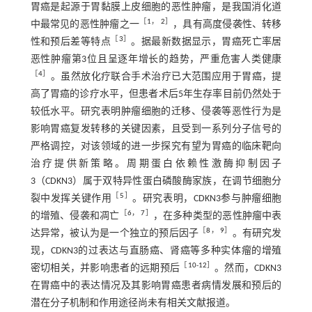
胃癌是起源于胃黏膜上皮细胞的恶性肿瘤，是我国消化道
［
1
，
2
］
中最常见的恶性肿瘤之一
，具有高度侵袭性、转移
［
3
］
性和预后差等特点
。据最新数据显示，胃癌死亡率居
恶性肿瘤第3位且呈逐年增长的趋势，严重危害人类健康
［
4
］
。虽然放化疗联合手术治疗已大范围应用于胃癌，提
高了胃癌的诊疗水平，但患者术后5年生存率目前仍然处于
较低水平。研究表明肿瘤细胞的迁移、侵袭等恶性行为是
影响胃癌复发转移的关键因素，且受到一系列分子信号的
严格调控，对该领域的进一步探究有望为胃癌的临床靶向
治疗提供新策略。周期蛋白依赖性激酶抑制因子
3（CDKN3）属于双特异性蛋白磷酸酶家族，在调节细胞分
［
5
］
裂中发挥关键作用
。研究表明，CDKN3参与肿瘤细胞
［
6
，
7
］
的增殖、侵袭和凋亡
，在多种类型的恶性肿瘤中表
［
8
，
9
］
达异常，被认为是一个独立的预后因子
。有研究发
现，CDKN3的过表达与直肠癌、肾癌等多种实体瘤的增殖
［
10
-
12
］
密切相关，并影响患者的远期预后
。然而，CDKN3
在胃癌中的表达情况及其影响胃癌患者病情发展和预后的
潜在分子机制和作用途径尚未有相关文献报道。