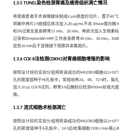
1.3.5 TUNEL染色检测胃癌及癌旁组织凋亡情况
将胃癌患者手术病理蜡块制成4 μm厚度的切片，置于60 ℃
烘箱中烤片2 h脱蜡后依次加入20 μg/mL不含 DNase蛋白酶 K
和3%过氧化氢各孵育15 min、20 min，再依次加入生物素标
记液和Streptavidin-HRP工作液各孵育60 min、30 min。DAB
显色10 min后于显微镜下观察并采集图片。
1.3.6 CCK-8法检测CDKN3对胃癌细胞增殖的影响
3
按照设计好的实验分组将转染成功的MGC803细胞以2×10
/
孔的密度接种于96孔板中，常规培养24、48、72 h时，每孔
加入10 µL CCK-8试剂，孵育3 h后酶标仪检测450nm处吸光度
值。
1.3.7 流式细胞术检测凋亡
5
按照设计好的实验分组将转染成功的MGC803细胞以2×10
/
孔的密度接种于6孔板中，24 h后收集细胞1500 r/min离心8