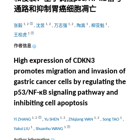
通路和抑制胃癌细胞凋亡
1
,
2
1
,
2
1
,
2
1
1
张毅
,
沈昱
,
万志强
,
陶嵩
,
柳亚魁
,
1
王栓虎
作者信息
+
High expression of CDKN3
promotes migration and invasion of
gastric cancer cells by regulating the
p53/NF-κB signaling pathway and
inhibiting cell apoptosis
1
,
2
1
,
2
1
,
2
1
Yi ZHANG
,
Yu SHEN
,
Zhiqiang WAN
,
Song TAO
,
1
1
Yakui LIU
,
Shuanhu WANG
Author information
+