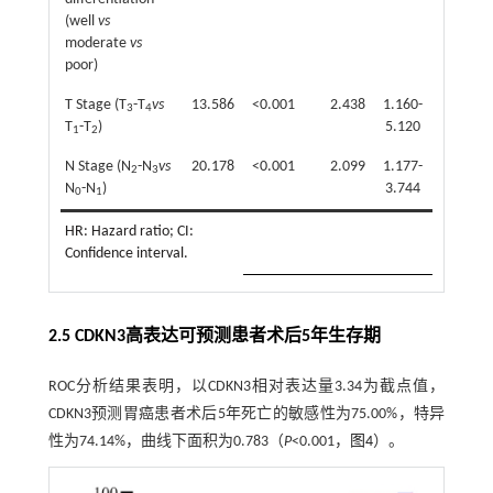
(well
vs
moderate
vs
poor)
T Stage (T
-T
vs
13.586
<0.001
2.438
1.160-
0.019
3
4
T
-T
)
5.120
1
2
N Stage (N
-N
vs
20.178
<0.001
2.099
1.177-
0.012
2
3
N
-N
)
3.744
0
1
HR: Hazard ratio; CI:
Confidence interval.
2.5 CDKN3高表达可预测患者术后5年生存期
ROC分析结果表明，以CDKN3相对表达量3.34为截点值，
CDKN3预测胃癌患者术后5年死亡的敏感性为75.00%，特异
性为74.14%，曲线下面积为0.783（
P
<0.001，
图4
）。