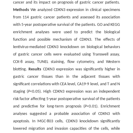
cancer and its impact on prognosis of gastric cancer patients.
Methods
We analyzed CDKN3 expression in clinical specimens
from 114 gastric cancer patients and assessed its association
with 5-year postoperative survival of the patients. GO and KEGG
enrichment analyses were used to predict the biological
function and possible mechanism of CDKN3. The effects of
lentivirus-mediated CDKN3 knockdown on biological behaviors
of gastric cancer cells were evaluated using Transwell assay,
CCK-8 assay, TUNEL staining, flow cytometry, and Western
blotting.
Results
CDKN3 expression was significantly higher in
gastric cancer tissues than in the adjacent tissues with
significant correlations with CEA level, CA19-9 level, and T and N
staging (
P
<0.05). High CDKN3 expression was an independent
risk factor affecting 5-year postoperative survival of the patients
and predictive for long-term prognosis (
P
<0.01). Enrichment
analyses suggested a probable association of CDKN3 with
apoptosis. In MGC-803 cells, CDKN3 knockdown significantly
lowered migration and invasion capacities of the cells, while