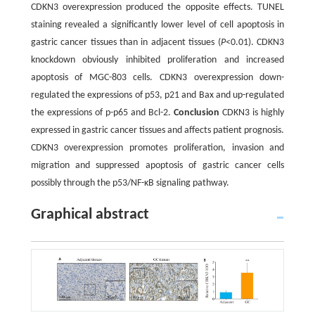
CDKN3 overexpression produced the opposite effects. TUNEL
staining revealed a significantly lower level of cell apoptosis in
gastric cancer tissues than in adjacent tissues (
P
<0.01). CDKN3
knockdown obviously inhibited proliferation and increased
apoptosis of MGC-803 cells. CDKN3 overexpression down-
regulated the expressions of p53, p21 and Bax and up-regulated
the expressions of p-p65 and Bcl-2.
Conclusion
CDKN3 is highly
expressed in gastric cancer tissues and affects patient prognosis.
CDKN3 overexpression promotes proliferation, invasion and
migration and suppressed apoptosis of gastric cancer cells
possibly through the p53/NF-κB signaling pathway.
Graphical abstract