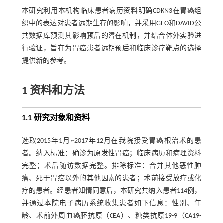
本研究利用本机构临床患者病历资料明确CDKN3在胃癌组
织中的表达对患者远期生存的影响，并采用GEO和DAVID公
共数据库预测其影响预后的潜在机制，并结合体外实验进
行验证，旨在为胃癌患者远期预后和临床诊疗靶点的选择
提供新的参考。
1 资料和方法
1.1 研究对象和资料
选取2015年1月~2017年12月在我院接受胃癌根治术的患
者。纳入标准：确诊为原发性胃癌；临床病历和病理资料
完整；术后随访数据完整。排除标准：合并其他恶性肿
瘤、死于胃癌以外的其他因素的患者；术前接受放疗或化
疗的患者。经患者知情同意后，本研究共纳入患者114例，
并通过本院电子病历系统收集患者如下信息：性别、年
龄、术前外周血癌胚抗原（CEA）、糖类抗原19-9（CA19-