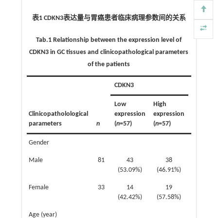
表1 CDKN3表达量与胃癌患者临床病理参数间的关系
Tab.1 Relationship between the expression level of
CDKN3 in GC tissues and clinicopathological parameters
of the patients
CDKN3
Low
High
Clinicopatholological
expression
expression
2
parameters
n
(
n
=57)
(
n
=57)
χ
Gender
Male
81
43
38
1.066
(53.09%)
(46.91%)
Female
33
14
19
(42.42%)
(57.58%)
Age (year)