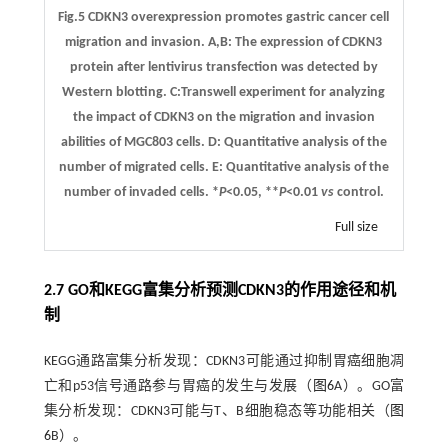
Fig.5 CDKN3 overexpression promotes gastric cancer cell
migration and invasion.
A,B:
The expression of CDKN3
protein after lentivirus transfection was detected by
Western blotting.
C:
Transwell experiment for analyzing
the impact of CDKN3 on the migration and invasion
abilities of MGC803 cells.
D:
Quantitative analysis of the
number of migrated cells.
E:
Quantitative analysis of the
number of invaded cells. *
P
<0.05, **
P
<0.01
vs
control.
Full size
2.7 GO和KEGG富集分析预测CDKN3的作用途径和机
制
KEGG通路富集分析发现：CDKN3可能通过抑制胃癌细胞凋
亡和p53信号通路参与胃癌的发生与发展（
图6
A）。GO富
集分析发现：CDKN3可能与T、B细胞稳态等功能相关（
图
6
B）。