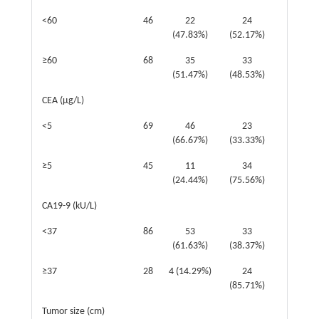
<60
46
22
24
0.146
(47.83%)
(52.17%)
≥60
68
35
33
(51.47%)
(48.53%)
CEA (μg/L)
<5
69
46
23
19.422
(66.67%)
(33.33%)
≥5
45
11
34
(24.44%)
(75.56%)
CA19-9 (kU/L)
<37
86
53
33
18.937
(61.63%)
(38.37%)
≥37
28
4 (14.29%)
24
(85.71%)
Tumor size (cm)