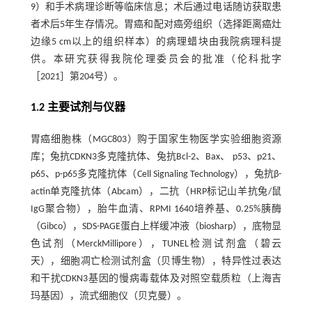
9）和手术病理诊断等临床信息；术后通过电话随访获取患
者术后5年生存情况。胃癌和配对癌旁组织（选择距离癌灶
边缘5 cm以上的组织样本）的病理蜡块由我院病理科提
供。本研究获得我院伦理委员会的批准（伦科批字
［2021］第204号）。
1.2 主要试剂与仪器
胃癌细胞株（MGC803）购于国家生物医学实验细胞资源
库；兔抗CDKN3多克隆抗体、兔抗Bcl-2、Bax、 p53、p21、
p65、p-p65多克隆抗体（Cell Signaling Technology），兔抗β-
actin单克隆抗体（Abcam），二抗（HRP标记山羊抗兔/鼠
IgG聚合物），胎牛血清、RPMI 1640培养基、0.25%胰酶
（Gibco），SDS-PAGE蛋白上样缓冲液（biosharp），底物显
色试剂（MerckMillipore），TUNEL检测试剂盒（碧云
天），细胞凋亡检测试剂盒（贝博生物），特异性过表达
和干扰CDKN3基因的慢病毒载体及对照空载质粒（上海吉
玛基因），流式细胞仪（贝克曼）。