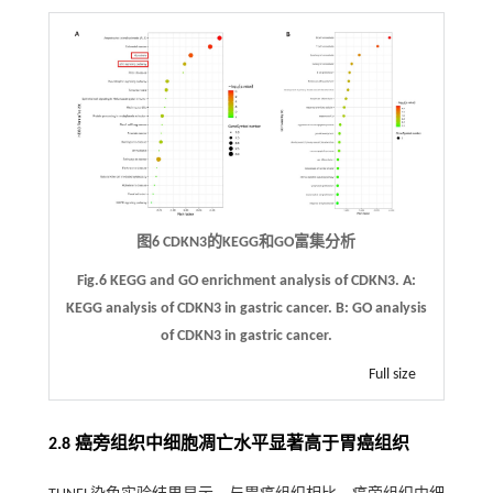
图6 CDKN3的KEGG和GO富集分析
Fig.6 KEGG and GO enrichment analysis of CDKN3.
A:
KEGG analysis of CDKN3 in gastric cancer.
B:
GO analysis
of CDKN3 in gastric cancer.
Full size
2.8 癌旁组织中细胞凋亡水平显著高于胃癌组织