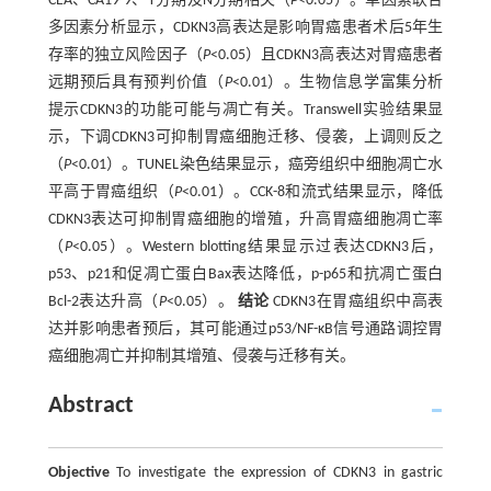
CEA、CA19-9、T分期及N分期相关（
P
<0.05）。单因素联合
多因素分析显示，CDKN3高表达是影响胃癌患者术后5年生
存率的独立风险因子（
P
<0.05）且CDKN3高表达对胃癌患者
远期预后具有预判价值（
P
<0.01）。生物信息学富集分析
提示CDKN3的功能可能与凋亡有关。Transwell实验结果显
示，下调CDKN3可抑制胃癌细胞迁移、侵袭，上调则反之
（
P
<0.01）。TUNEL染色结果显示，癌旁组织中细胞凋亡水
平高于胃癌组织（
P
<0.01）。CCK-8和流式结果显示，降低
CDKN3表达可抑制胃癌细胞的增殖，升高胃癌细胞凋亡率
（
P
<0.05）。Western blotting结果显示过表达CDKN3后，
p53、p21和促凋亡蛋白Bax表达降低，p-p65和抗凋亡蛋白
Bcl-2表达升高（
P
<0.05）。
结论
CDKN3在胃癌组织中高表
达并影响患者预后，其可能通过p53/NF-κB信号通路调控胃
癌细胞凋亡并抑制其增殖、侵袭与迁移有关。
Abstract
Objective
To investigate the expression of CDKN3 in gastric