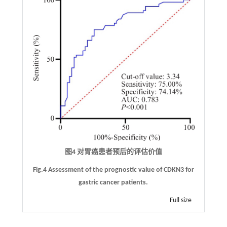
图4 对胃癌患者预后的评估价值
Fig.4 Assessment of the prognostic value of CDKN3 for
gastric cancer patients.
Full size