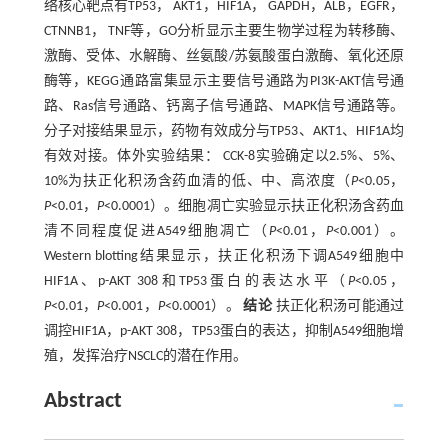
络核心靶点有TP53， AKT1，HIF1A， GAPDH，ALB，EGFR，
CTNNB1， TNF等，GO分析显示主要生物学过程为转移酶、
激酶、受体、水解酶、丝氨酸/苏氨酸蛋白激酶、氧化还原
酶等，KEGG通路富集显示主要信号通路为PI3K-AKT信号通
路、Ras信号通路、钙离子信号通路、MAPK信号通路等。
分子对接结果显示，药物有效成分与TP53、AKT1、HIF1A均
有效对接。体外实验结果： CCK-8实验确定以2.5%、5%、
10%为扶正化积汤含药血清的低、中、高浓度（
P
<0.05，
P
<0.01，
P
<0.0001）。细胞凋亡实验显示扶正化积汤含药血
清不同程度促进A549细胞凋亡（
P
<0.01，
P
<0.001）。
Western blotting结果显示，扶正化积汤下调A549细胞中
HIF1A、p-AKT 308和TP53蛋白的表达水平（
P
<0.05，
P
<0.01，
P
<0.001，
P
<0.0001）。
结论
扶正化积汤可能通过
调控HIF1A，p-AKT 308，TP53蛋白的表达，抑制A549细胞增
殖，发挥治疗NSCLC的潜在作用。
Abstract