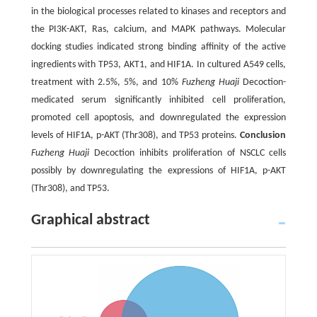
in the biological processes related to kinases and receptors and
the PI3K-AKT, Ras, calcium, and MAPK pathways. Molecular
docking studies indicated strong binding affinity of the active
ingredients with TP53, AKT1, and HIF1A. In cultured A549 cells,
treatment with 2.5%, 5%, and 10%
Fuzheng Huaji
Decoction-
medicated serum significantly inhibited cell proliferation,
promoted cell apoptosis, and downregulated the expression
levels of HIF1A, p-AKT (Thr308), and TP53 proteins.
Conclusion
Fuzheng Huaji
Decoction inhibits proliferation of NSCLC cells
possibly by downregulating the expressions of HIF1A, p-AKT
(Thr308), and TP53.
Graphical abstract