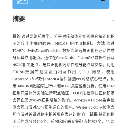
摘要
目的
通过网络药理学、分子对接和体外实验探究扶正化积
汤治疗非小细胞肺癌（NSCLC）的作用机制。
方法
通过
TCMSP、SwissTargetPrediction数据库筛选扶正化积汤活性成
分及其作用靶点。通过在GeneCards、PharmGKB数据库获取
NSCLC相关靶点，与扶正化积汤活性成分靶点取交集。利用
STRING数据库建立蛋白相互作用（PPI）网络，使用
Cytoscape3.8.2软件CytoNCA插件筛选PPI网络核心靶点，利
用DAVID6.8数据库进行GO和KEGG通路富集分析。使用A549
细胞开展体外实验进行靶点验证，CCK-8法检测扶正化积汤
含药血清对A549细胞增殖的影响。Annexin V-FITC/PI染色检
测含药血清对A549细胞凋亡的影响。Western blotting检测含
药血清对关键通路中相关蛋白表达的影响。
结果
扶正化积
汤活性成分共140个，药物和疾病交集靶点共707个，PPI网