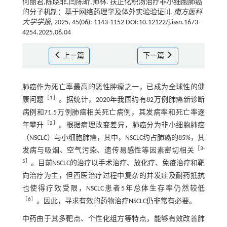
何丽君,陈晓菲,闫陈昕,师林. 扶正化积汤治疗非小细胞肺癌
的分子机制：基于网络药理学及体外实验验证[J].
南方医科
大学学报
, 2025, 45(06): 1143-1152 DOI:10.12122/j.issn.1673-
4254.2025.06.04
上一篇
下一篇
肺癌作为死亡率最高的恶性肿瘤之一，已成为全球性的健
［
1
］
康问题
。据统计，2020年我国约有82万例肺癌新诊断
病例和71.5万例肺癌相关死亡病例，其发病率和死亡率逐
［
2
］
年攀升
。根据病理改变差异，肺癌分为非小细胞肺癌
（NSCLC）与小细胞肺癌，其中，NSCLC约占肺癌的85%，其
［
3
-
发病与吸烟、空气污染、遗传易感性等因素密切相关
5
］
。目前NSCLC的治疗以手术治疗、放化疗、免疫治疗和靶
向治疗为主，但西医治疗过程中复杂的并发症及耐药抵抗
也使得疗效受限，NSCLC患者5年总体生存率仍然较低
［
6
］
。因此，寻求有效的药物治疗NSCLC仍非常有必要。
中药由于其多靶点、个性化组方等特点，能够有效改善肺