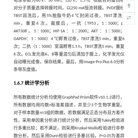
电泳参数为80 V、30 min，120 V、1.5 h。根据目的蛋白相
对分子质量选择转膜时间，以250 mA恒流转膜。PVDF膜经
TBST润洗后，用5%脱脂牛奶4 ℃封闭过夜，TBST漂洗5
min，重复6 次。裁膜后，一抗（TP53，1∶5000；p-
AKT308，1∶1000；HIF-1A：1∶2000；AKT：1∶5000；
GAPDH：1∶5000）4 ℃孵育过夜，TBST漂洗5 min，重复6
次；二抗（1∶5000）室温孵育1.5 h，TBST漂洗5 min，重复
6 次。ECL发光液A、B等量混匀后滴加于膜上，化学发光仪
自动曝光成像，保存结果。最后，用Image-Pro Plus 6.0分析
条带灰度值。
1.6.7 统计学分析
所有数据统计分析均使用GraphPad Prism软件v10.1.2进行，
所有数据均用均数±标准差描述，并至少3个生物学重复。
对于样本数量
n
≥3组的数据，若数据满足正态分布且方差齐
性，采用单因素分析进行统计分析，然后采用Tukey检验进
行多重比较；若不满足，则采用Kruskal-Wallis检验进行非参
数分析，然后采用Dunn检验进行多重比较。
P
<0.05为差异