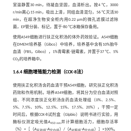
室温静置30 min，待凝血坚固，血清析出。按4 ℃，3000
r/min离心15 min，吸出上清，同组血清混匀，56 ℃灭活30
min，在超净生物安全柜内用0.22 μm的微孔滤膜过滤除
菌，EP管分装、标记，置于-80 ℃冰箱保存备用。
使用A549细胞进行扶正化积汤的体外药效验证。A549细胞
在DMEM培养基（Gibco）中培养，培养基中含有10%胎牛
血清（FBS，Gibco），1%青霉素-链霉素，并置于37 ℃、5%
CO
的培养箱中。
2
1.6.4 细胞增殖能力检测（CCK-8法）
使用扶正化积汤含药血清干预A549细胞，研究扶正化积汤
药效和作用机制。培养A549细胞，将其分为空白血清对照
组、不同浓度扶正化积汤含药血清处理组（0%、2.5%、
5%、7.5%、10%、12.5%、15%、17.5%、20%），干预一定
时间后，根据CCK-8试剂盒（Glpbio）说明书进行实验，用
酶标仪测定吸光值
A
并计算细胞活力，细胞存活率
450 nm
（%）=［（
A
-
A
）/（
A
-
A
）］×100%。
实验组
空白组
对照组
空白组