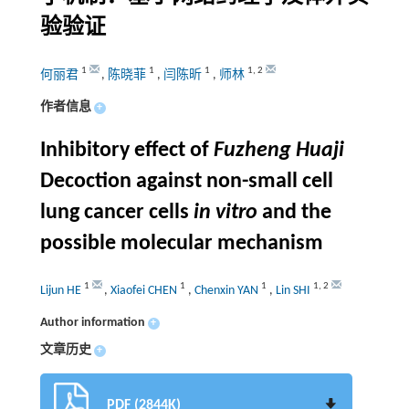
验验证
1
1
1
1
,
2
何丽君
,
陈晓菲
,
闫陈昕
,
师林
作者信息
+
Inhibitory effect of
Fuzheng Huaji
Decoction against non-small cell
lung cancer cells
in vitro
and the
possible molecular mechanism
1
1
1
1
,
2
Lijun HE
,
Xiaofei CHEN
,
Chenxin YAN
,
Lin SHI
Author information
+
文章历史
+
PDF (2844K)