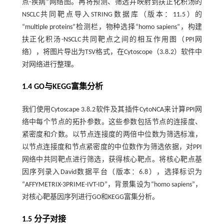
点-疾病”网络图。再将预测、筛选并映射到扶正化积汤的
NSCLC共同靶点导入STRING数据库（版本：11.5）的
“multiple proteins”检测栏，物种选择“homo sapiens”，构建
扶正化积汤-NSCLC共同靶点之间的相互作用图（PPI网
络），将图片导出为TSV格式，在Cytoscope（3.8.2）软件中
对网络进行整理。
1.4 GO与KEGG富集分析
我们使用Cytoscape 3.8.2软件及其插件CytoNCA来计算PPI网
络中每个节点的拓扑参数。这些参数包括节点的连接度、
紧密度和介数。以节点连接度的两倍中位数为筛选标准，
以节点连接度和节点紧密度的中位数作为筛选依据，对PPI
网络中共同靶点进行筛选，获得核心靶点。将核心靶点基
因序列录入David数据平台（版本：6.8），选择标识为
“AFFYMETRIX-3PRIME-IVT-ID”，背景集设为“homo sapiens”，
对核心靶基因序列进行GO和KEGG富集分析。
1.5 分子对接