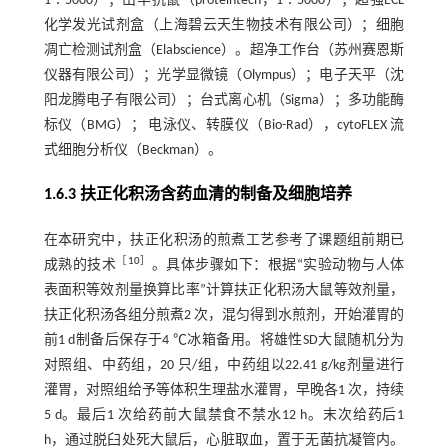
1∶5000）；山羊抗鼠（proteintech，1∶5000）；超强ECL
化学发光试剂盒（上海碧云天生物技术有限公司）；细胞
凋亡检测试剂盒（Elabscience）。超净工作台（苏州赛恩斯
仪器有限公司）；光学显微镜（Olympus）；电子天平（沈
阳龙腾电子有限公司）；台式离心机（Sigma）；多功能酶
标仪（BMG）； 电泳仪、转膜仪（Bio-Rad），cytoFLEX 流
式细胞分析仪（Beckman）。
1.6.3 扶正化积汤含药血清的制备及细胞培养
在本研究中，扶正化积汤的煎煮工艺参考了课题组前期已
［
10
］
成熟的技术
。具体步骤如下：根据“实验动物与人体
表面积等效剂量换算比率”计算扶正化积汤大鼠等效剂量，
扶正化积汤各组分煎煮2 次，混匀得到水煎剂，开始灌胃的
前1 d制备后保存于4 ℃冰箱备用。将雄性SD大鼠随机分为
对照组、中药组，20 只/组，中药组以22.41 g/kg剂量进行
灌胃，对照组给予等体积生理盐水灌胃，早晚各1 次，持续
5 d。最后1 次给药前大鼠禁食不禁水12 h。末次给药后1
h，通过脱臼处死大鼠后，心脏取血，置于无菌抗凝管内。