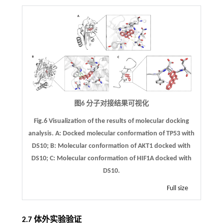
图6 分子对接结果可视化
Fig.6 Visualization of the results of molecular docking
analysis.
A
: Docked molecular conformation of TP53 with
DS10;
B
: Molecular conformation of AKT1 docked with
DS10;
C
: Molecular conformation of HIF1A docked with
DS10.
Full size
2.7 体外实验验证