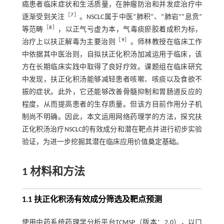
癌患者临床症状和生活质量，在肿瘤防治和并发症治疗中
［
7
］
逐渐受到关注
。NSCLC属于中医“肺积”、“肺岩”“息贲”
［
8
］
等范畴
，以正气亏虚为本，气毒痰瘀胶着成积为标，
［
9
］
治疗上以扶正解毒为主要治则
。师林教授在临床工作
中依据其中医治则，自拟扶正化积汤加减运用于临床，该
方在长期临床实践中取得了良好疗效。课题组在临床研究
中发现，扶正化积汤能够减轻患者咳嗽、咳痰以及食欲不
振的症状。此外，它还能够改善骨髓抑制和胃肠道反应的
程度，从而提高患者的生存质量。但该方目前作用分子机
制尚不明确。因此，本文运用网络药理学的方法，探究扶
正化积汤治疗NSCLC的有效成分和潜在靶点并进行初步实验
验证，为进一步挖掘其潜在临床应用价值奠定基础。
1 材料和方法
1.1 扶正化积汤有效成分筛选及靶点预测
使用中药系统药理学分析平台TCMSP（版本：2.0），以口