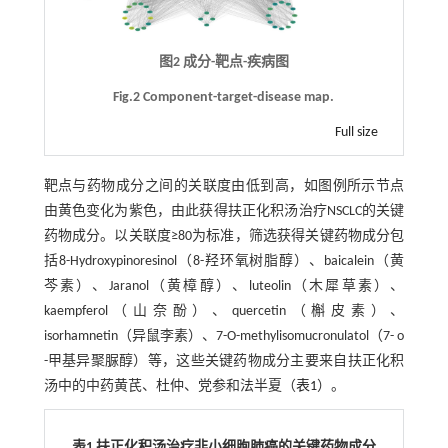
图2 成分-靶点-疾病图
Fig.2 Component-target-disease map.
Full size
靶点与药物成分之间的关联度由低到高，如图例所示节点
由黄色变化为紫色，由此获得扶正化积汤治疗NSCLC的关键
药物成分。以关联度≥80为标准，筛选获得关键药物成分包
括8-Hydroxypinoresinol（8-羟环氧树脂醇）、baicalein（黄
芩素）、Jaranol（黄樟醇）、luteolin（木犀草素）、
kaempferol（山奈酚）、quercetin（槲皮素）、
isorhamnetin（异鼠李素）、7-O-methylisomucronulatol（7- o
-甲基异聚脲醇）等，这些关键药物成分主要来自扶正化积
汤中的中药黄芪、杜仲、党参和法半夏（
表1
）。
表1 扶正化积汤治疗非小细胞肺癌的关键药物成分