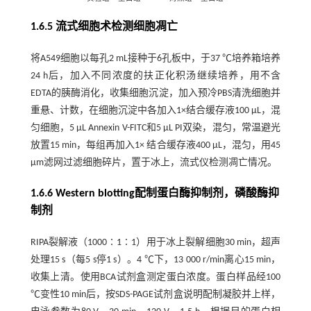
1.6.5 流式细胞术检测细胞凋亡
将A549细胞以每孔2 mL接种于6孔板中，于37 ℃培养箱培养
24 h后，加入不同浓度的扶正化积汤继续培养，用不含
EDTA的胰酶消化，收集细胞沉淀，加入预冷PBS清洗细胞并
重悬、计数，在细胞沉淀中各加入1×结合缓存液100 μL，混
匀细胞，5 μL Annexin V-FITC和5 μL PI双染，混匀，常温避光
放置15 min，每组再加入1× 结合缓存液400 μL，混匀，用45
μm滤网过滤细胞碎片，置于冰上，流式仪检测凋亡情况。
1.6.6 Western blotting配制蛋白酶抑制剂，磷酸酶抑
制剂
RIPA裂解液（1000∶1∶1）用于冰上裂解细胞30 min，超声
处理15 s（每5 s停1 s）。4 ℃下，13 000 r/min离心15 min，
收集上清。使用BCA试剂盒测定蛋白浓度。蛋白样品经100
℃变性10 min后，按SDS-PAGE试剂盒说明配制凝胶并上样，