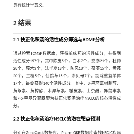
具有统计学意义。
2 结果
2.1 扶正化积汤的活性成分筛选与ADME分析
通过检索TCMSP数据库，获得单味药的活性成分，共得到
活性成分157个。其中陈皮5个，白术7个，党参21个，杜仲
28个，莪术3个，法半夏13个，防风18个，茯苓15个，黄芪
20个，三棱5个，仙鹤草15个，浙贝母7个。剔除重复单体
17个，最终获得140个活性成分。其中，8-羟环氧树脂醇、
黄芩素、黄樟醇、木犀草素、槲皮素、山奈酚、异鼠李素
和7-o-甲基异聚脲醇为扶正化积汤治疗NSCLC的核心活性成
分。
2.2 扶正化积汤治疗NSCLC的潜在靶点预测
分别在GeneCards数据库、Pharm GKB数据库查找NSCLC疾病