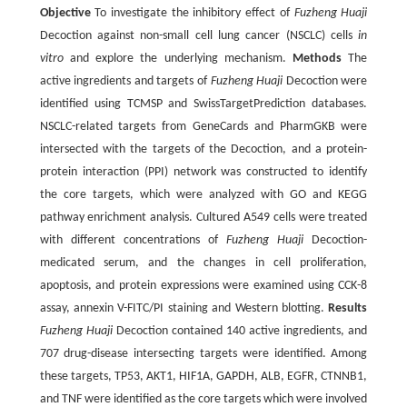
Objective
To investigate the inhibitory effect of
Fuzheng Huaji
Decoction against non-small cell lung cancer (NSCLC) cells
in
vitro
and explore the underlying mechanism.
Methods
The
active ingredients and targets of
Fuzheng Huaji
Decoction were
identified using TCMSP and SwissTargetPrediction databases.
NSCLC-related targets from GeneCards and PharmGKB were
intersected with the targets of the Decoction, and a protein-
protein interaction (PPI) network was constructed to identify
the core targets, which were analyzed with GO and KEGG
pathway enrichment analysis. Cultured A549 cells were treated
with different concentrations of
Fuzheng Huaji
Decoction-
medicated serum, and the changes in cell proliferation,
apoptosis, and protein expressions were examined using CCK-8
assay, annexin V-FITC/PI staining and Western blotting.
Results
Fuzheng Huaji
Decoction contained 140 active ingredients, and
707 drug-disease intersecting targets were identified. Among
these targets, TP53, AKT1, HIF1A, GAPDH, ALB, EGFR, CTNNB1,
and TNF were identified as the core targets which were involved