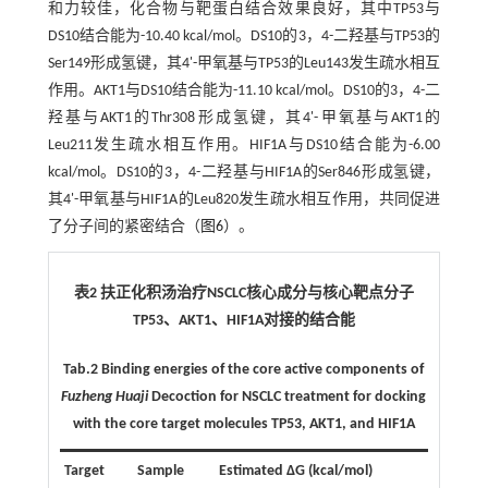
和力较佳，化合物与靶蛋白结合效果良好，其中TP53与
DS10结合能为-10.40 kcal/mol。DS10的3，4-二羟基与TP53的
Ser149形成氢键，其4'-甲氧基与TP53的Leu143发生疏水相互
作用。AKT1与DS10结合能为-11.10 kcal/mol。DS10的3，4-二
羟基与AKT1的Thr308形成氢键，其4'-甲氧基与AKT1的
Leu211发生疏水相互作用。HIF1A与DS10结合能为-6.00
kcal/mol。DS10的3，4-二羟基与HIF1A的Ser846形成氢键，
其4'-甲氧基与HIF1A的Leu820发生疏水相互作用，共同促进
了分子间的紧密结合（
图6
）。
表2 扶正化积汤治疗NSCLC核心成分与核心靶点分子
TP53、AKT1、HIF1A对接的结合能
Tab.2 Binding energies of the core active components of
Fuzheng Huaji
Decoction for NSCLC treatment for docking
with the core target molecules TP53, AKT1, and HIF1A
Target
Sample
Estimated ΔG (kcal/mol)