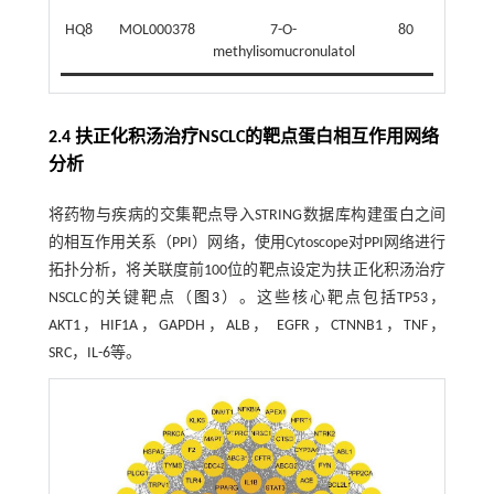
HQ8
MOL000378
7-O-
80
Astra
methylisomucronulatol
2.4 扶正化积汤治疗NSCLC的靶点蛋白相互作用网络
分析
将药物与疾病的交集靶点导入STRING数据库构建蛋白之间
的相互作用关系（PPI）网络，使用Cytoscope对PPI网络进行
拓扑分析，将关联度前100位的靶点设定为扶正化积汤治疗
NSCLC的关键靶点（
图3
）。这些核心靶点包括TP53，
AKT1，HIF1A，GAPDH，ALB， EGFR，CTNNB1，TNF，
SRC，IL-6等。