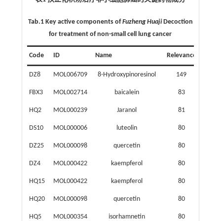
Tab.1 Key active components of
Fuzheng Huaji
Decoction
for treatment of non-small cell lung cancer
Code
ID
Name
Relevance
Sourc
DZ8
MOL006709
8-Hydroxypinoresinol
149
Euco
FBX3
MOL002714
baicalein
83
Pine
HQ2
MOL000239
Jaranol
81
Astra
DS10
MOL000006
luteolin
80
Codon
DZ25
MOL000098
quercetin
80
Euco
DZ4
MOL000422
kaempferol
80
Euco
HQ15
MOL000422
kaempferol
80
Astra
HQ20
MOL000098
quercetin
80
Astra
HQ5
MOL000354
isorhamnetin
80
Astra