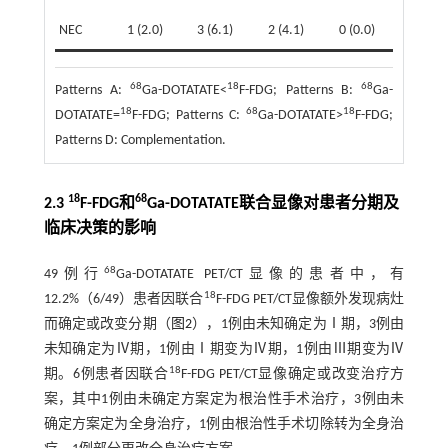
NEC
1 (2.0)
3 (6.1)
2 (4.1)
0 (0.0)
68
18
68
Patterns A:
Ga-DOTATATE<
F-FDG; Patterns B:
Ga-
18
68
18
DOTATATE=
F-FDG; Patterns C:
Ga-DOTATATE>
F-FDG;
Patterns D: Complementation.
18
68
2.3
F-FDG和
Ga-DOTATATE联合显像对患者分期及
临床决策的影响
68
49例行
Ga-DOTATATE PET/CT显像的患者中，有
18
12.2%（6/49）患者因联合
F-FDG PET/CT显像额外发现病灶
而确定或改变分期（
图2
），1例由未知确定为Ⅰ期，3例由
未知确定为Ⅳ期，1例由Ⅰ期变为Ⅳ期，1例由Ⅲ期变为Ⅳ
18
期。6例患者因联合
F-FDG PET/CT显像确定或改变治疗方
案，其中1例由未确定方案定为根治性手术治疗，3例由未
确定方案定为全身治疗，1例由根治性手术切除转为全身治