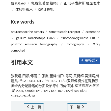
位素Ga68
/
氟脱氧葡萄糖F18
/
正电子发射断层显像术
/
体层摄影术
/
X线计算机
Key words
neuroendocrine tumors
/
somatostatin receptor
/
octreotide
/
gallium radioisotope Ga68
/
fluorodeoxyglucose F18
/
positron emission tomography
/
tomography
/
X-ray
computed
引用格式 ▾
引用本文
张骁翔,田颖,傅丽兰,张胤,董烨,谢飞,陈莉,黄衍超,吴湖炳,谭
68
18
建儿.
Ga-DOTATATE、
F-FDG PET/CT双显像模式在胃肠胰
神经内分泌肿瘤的分期及治疗中的价值[J].
南方医科大学学
报
, 2025, 45(06): 1212-1219 DOI:10.12122/j.issn.1673-
4254.2025.06.10
上一篇
下一篇