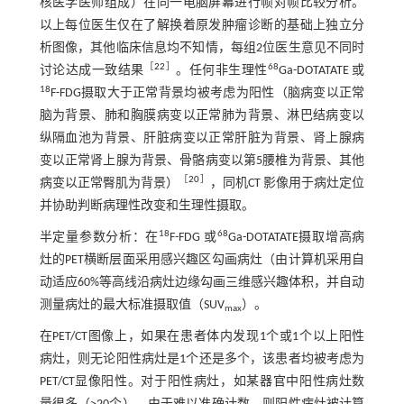
核医学医师组成）在同一电脑屏幕进行帧对帧比较分析。
以上每位医生仅在了解换着原发肿瘤诊断的基础上独立分
析图像，其他临床信息均不知情，每组2位医生意见不同时
［
22
］
68
讨论达成一致结果
。任何非生理性
Ga-DOTATATE 或
18
F-FDG摄取大于正常背景均被考虑为阳性（脑病变以正常
脑为背景、肺和胸膜病变以正常肺为背景、淋巴结病变以
纵隔血池为背景、肝脏病变以正常肝脏为背景、肾上腺病
变以正常肾上腺为背景、骨骼病变以第5腰椎为背景、其他
［
20
］
病变以正常臀肌为背景）
，同机CT 影像用于病灶定位
并协助判断病理性改变和生理性摄取。
18
68
半定量参数分析：在
F-FDG 或
Ga-DOTATATE摄取增高病
灶的PET横断层面采用感兴趣区勾画病灶（由计算机采用自
动适应60%等高线沿病灶边缘勾画三维感兴趣体积，并自动
测量病灶的最大标准摄取值（SUV
）。
max
在PET/CT图像上，如果在患者体内发现1个或1个以上阳性
病灶，则无论阳性病灶是1个还是多个，该患者均被考虑为
PET/CT显像阳性。对于阳性病灶，如某器官中阳性病灶数