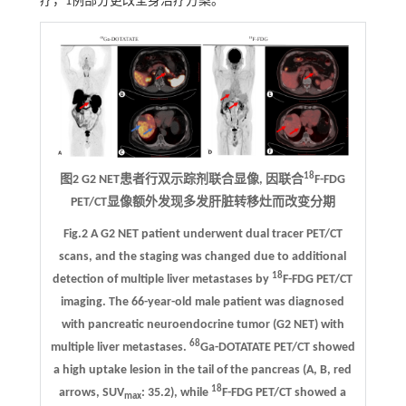
疗，1例部分更改全身治疗方案。
18
图2 G2 NET患者行双示踪剂联合显像, 因联合
F-FDG
PET/CT显像额外发现多发肝脏转移灶而改变分期
Fig.2 A G2 NET patient underwent dual tracer PET/CT
scans, and the staging was changed due to additional
18
detection of multiple liver metastases by
F-FDG PET/CT
imaging. The 66-year-old male patient was diagnosed
with pancreatic neuroendocrine tumor (G2 NET) with
68
multiple liver metastases.
Ga-DOTATATE PET/CT showed
a high uptake lesion in the tail of the pancreas (
A
,
B
, red
18
arrows, SUV
: 35.2), while
F-FDG PET/CT showed a
max