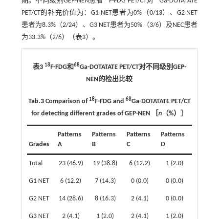
期。不同级别GEP-NEN患者
F-FDG PET/CT对
Ga-DOTATATE
PET/CT的补充价值为：G1 NET患者为0%（0/13）、G2 NET
患者为8.3%（2/24）、G3 NET患者为50%（3/6）及NEC患者
为33.3%（2/6）（
表3
）。
18
68
表3
F-FDG和
Ga-DOTATATE PET/CT对不同级别GEP-
NEN的检出比较
18
68
Tab.3 Comparison of
F-FDG and
Ga-DOTATATE PET/CT
for detecting different grades of GEP-NEN ［
n
（%）］
Patterns
Patterns
Patterns
Patterns
Grades
A
B
C
D
Total
23 (46.9)
19 (38.8)
6 (12.2)
1 (2.0)
G1 NET
6 (12.2)
7 (14.3)
0 (0.0)
0 (0.0)
G2 NET
14 (28.6)
8 (16.3)
2 (4.1)
0 (0.0)
G3 NET
2 (4.1)
1 (2.0)
2 (4.1)
1 (2.0)