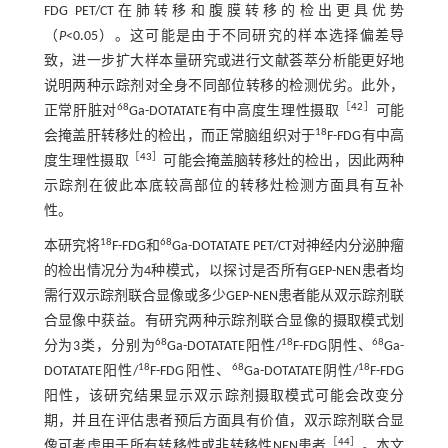
FDG PET/CT在肺转移和腹膜转移的检出更具优势
（
P
<0.05）。这可能是由于不同研究的样本选择偏差导
致，进一步扩大样本量研究或进行文献荟萃分析能更好地
说明两种示踪剂对全身不同部位转移的检测优劣。此外，
68
［
42
］
正常肝脏对
Ga-DOTATATE有中高度生理性摄取
可能
18
会掩盖肝转移灶的检出，而正常脑组织对于
F-FDG有中高
［
43
］
度生理性摄取
可能会掩盖脑转移灶的检出，因此两种
示踪剂在彼此本底较高部位的转移灶检测方面具有互补
性。
18
68
本研究将
F-FDG和
Ga-DOTATATE PET/CT对神经内分泌肿瘤
的检出情况分为4种模式，以探讨是否所有GEP-NEN患者均
需行双示踪剂联合显像或多少GEP-NEN患者能从双示踪剂联
合显像中获益。有研究两种示踪剂联合显像的摄取模式划
68
18
68
分为3类，分别为
Ga-DOTATATE阳性/
F-FDG阴性、
Ga-
18
68
18
DOTATATE阳性/
F-FDG阳性、
Ga-DOTATATE阴性/
F-FDG
阳性，该研究结果显示双示踪剂摄取模式可能会改变分
期，并且在评估患者预后方面具有价值，双示踪剂联合显
［
44
］
像可考虑用于所有转移性或非转移性NEN患者
。本文