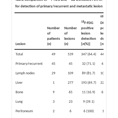
for detection of primary/recurrent and metastatic lesion
68
Ga-
18
F-FDG
DOTATATE
Number
Number
positive
positive
of
of
lesion
lesion
patients
lesions
detection
detection
Lesion
(
n
)
(
n
)
[
n
(%)]
[
n
(%)]
Total
49
539
347 (64.4)
447 (82.9)
Primary/recurrent
45
45
32 (71.1)
42 (93.3)
Lymph nodes
29
109
89 (81.7)
107 (98.2)
Liver
1
277
193 (69.7)
220 (79.4)
Bone
9
65
11 (16.9)
62 (95.4)
Lung
3
23
9 (39.1)
2 (8.7)
Peritoneum
2
6
6 (100)
1 (16.7)