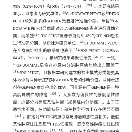
［
28
］
93%（82%~100%）和 58%（37%~75%）
。本研究结果
68
18
显示，以患者为研究单位，
Ga-DOTATATE PET/CT较
F-FDG
68
PET/CT能对更多的GEP-NEN患者进行准确分期。单独
Ga-
DOTATATE PET/CT显像能对85.7%的GEP-NEN患者进行准确分
18
期，而单独
F-FDG PET/CT显像仅能对51.0%的GEP-NEN患者
68
进行准确分期；以病灶为研究单位，
Ga-DOTATATE PET/CT
18
在全身病灶检出的敏感度也高于
F-FDG PET/CT（82.9%
vs
［
27
-
29
］
64.4%，
P
<0.001）。该研究结果与既往研究
一致，
68
Ga-DOTATATE显像在神经内分泌肿瘤病灶检出方面优于
18
F-FDG PET/CT，且根据本研究建立的检出模式分类能更具
体地评价两种示踪剂对GEP-NEN患者的诊断价值。两种示踪
剂在GEP-NEN病灶检出的优劣，可能是由于GEP-NEN是一种
［
30
］
高度异质性的肿瘤
，大多数为偏良性的低度恶性肿
瘤，少部分为高度恶性肿瘤（如神经内分泌癌）。由于其
恶性度不同，在功能特征上和生物学行为上存在明显不同
［
31
］
18
。肿瘤对
F-FDG的摄取常与肿瘤的恶性度相关，低度
18
恶性肿瘤往往呈现
F-FDG低摄取，高度恶性肿瘤往往出现
18
［
32
，
33
］
F-FDG明显高摄取
。SSTR在大多数的GEP-NEN病