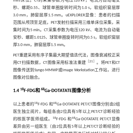
min/床位。CT的采集参数为电压120 kV，电流为自动毫安
秒、螺距0.55、球管单圈旋转时间为1.0 s，软组织窗层厚
3.0 mm，肺窗层厚1.5 mm。uEXPLORER显像：患者的扫描
范围从颅顶至足底，PET发射扫描采用三维单床位采集，采
集时间为5 min。CT采集参数为电压120 kV、电流为自动毫
安秒、螺距1.0125、球管单圈旋转时间为0.5 s，软组织窗层
厚3.0 mm，肺窗层厚1.5 mm。
PET重建采用有序子集最大期望值迭代法，图像衰减校正采
［
21
］
用CT扫描数据，CT图像采用标准法重建
。将PET和CT
图像传送到Syngo MMWP或Image Workstation工作站，进行
图像对位融合。
18
68
1.4
F-FDG和
Ga-DOTATATE图像分析
18
68
以上患者的
F-FDG 和
Ga-DOTATATE PET/CT图像分别由2组
医生独立阅片，每组各由2位具有5年以上PET/CT诊断经验
18
68
的核医学医师组成。
F-FDG 和
Ga-DOTATATE PET/CT显像
差异由另一组医生（由2位具有5年以上PET/CT诊断经验的