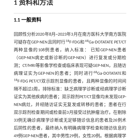
1 资料和方法
1.1 一般资料
回顾性分析2020年8月~2023年3月在南方医科大学南方医院
18
68
可疑存在GEP-NEN且同时行
F-FDG和
Ga-DOTATATE PET/CT
两种显像的108例患者，纳入标准： 已知GEP-NEN患者
（GEP-NEN病史或新诊断的GEP-NEN）进行复发或分期检
测；CT/MRI等影像学检查或临床表现可疑GEP-NEN，且随访
68
病理证实为GEP-NEN的患者；同时进行
Ga-DOTATATE和
18
F-FDG PET/CT双示踪剂显像的患者，且两种显像的时间间
隔不超过2周。排除标准：缺乏病理学诊断或经病理学诊断
证实为其他疾病的患者；双示踪剂PET/CT显像均未发现GEP-
NEN病灶，并经随访证实无复发或转移的患者；患者在行
双示踪剂检查期间或检查前3月接受过抗肿瘤治疗。在剔除
33例无确诊病理学诊断或无足够随诊信息的患者及26例术
后阴性的患者，最终纳入有明确病理学检查和随访信息的
49例GEP-NEN患者，其中男性29例，女性20例。根据病理学