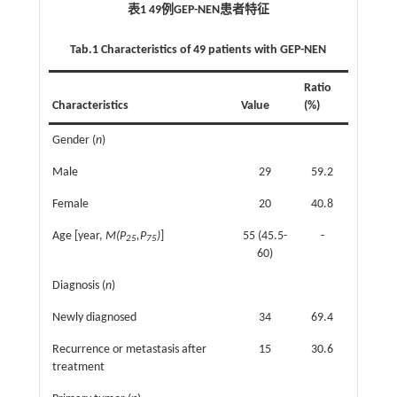
表1 49例GEP-NEN患者特征
Tab.1 Characteristics of 49 patients with GEP-NEN
Ratio
Characteristics
Value
(%)
Gender (
n
)
Male
29
59.2
Female
20
40.8
Age [year,
M(P
,P
)
]
55 (45.5-
-
25
75
60)
Diagnosis (
n
)
Newly diagnosed
34
69.4
Recurrence or metastasis after
15
30.6
treatment