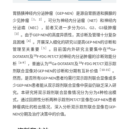
胃肠胰神经内分泌肿瘤（GEP-NEN）是源自胃肠道和胰腺的
［
1
，
2
］
少见肿瘤
，可分为神经内分泌瘤（NET）和神经内
分泌癌（NEC），前者又进一步分为G1、G2、G3级肿瘤
［
3
］
。由于GEP-NEN的高度异质性，其诊断及管理十分复杂
［
4
］
且困难
。开展深入细化的研究以提高GEP-NEN的诊断和
［
5
］
68
管理至关重要
。目前国内外研究主要集中在
Ga-
18
DOTATATE及
F-FDG PET/CT对神经内分泌肿瘤的诊断效能分
［
6
-
9
］
68
18
析
，普遍认为
Ga-DOTATATE及
F-FDG PET/CT双示踪
［
10
-
15
］
剂联合显像对GEP-NEN的诊断和分期有互补价值
。
然而，是否所有GEP-NEN患者均需行双示踪剂联合显像或多
少GEP-NEN患者能从双示踪剂联合显像中获益仍缺乏深入研
究。本研究将双示踪剂联合显像情况分为分为4种检出模
式，通过回顾性分析两种示踪剂PET/CT显像在GEP-NEN患者
肿瘤病灶的检出情况，深入分析双示踪剂联合显像在GEP-
NEN分期及治疗决策中的价值。