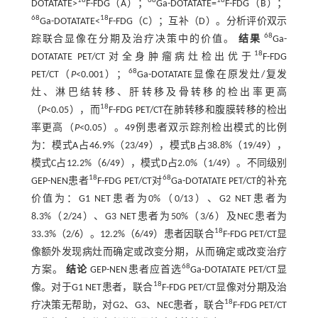
18
68
18
DOTATATE>
F-FDG（A）；
Ga-DOTATATE=
F-FDG（B）；
68
18
Ga-DOTATATE<
F-FDG（C）；互补（D）。分析评价双示
68
踪联合显像在分期及治疗决策中的价值。
结果
Ga-
18
DOTATATE PET/CT对全身肿瘤病灶检出优于
F-FDG
68
PET/CT（
P
<0.001）；
Ga-DOTATATE显像在原发灶/复发
灶、淋巴结转移、肝转移及骨转移的检出率更高
18
（
P
<0.05），而
F-FDG PET/CT在肺转移和腹膜转移的检出
率更高（
P
<0.05）。49例患者双示踪剂检出模式的比例
为：模式A占46.9%（23/49），模式B占38.8%（19/49），
模式C占12.2%（6/49），模式D占2.0%（1/49）。不同级别
18
68
GEP-NEN患者
F-FDG PET/CT对
Ga-DOTATATE PET/CT的补充
价值为：G1 NET患者为0%（0/13）、G2 NET患者为
8.3%（2/24）、G3 NET患者为50%（3/6）及NEC患者为
18
33.3%（2/6）。12.2%（6/49）患者因联合
F-FDG PET/CT显
像额外发现病灶而确定或改变分期，从而确定或改变治疗
68
方案。
结论
GEP-NEN患者应首选
Ga-DOTATATE PET/CT显
18
像。对于G1 NET患者，联合
F-FDG PET/CT显像对分期及治
18
疗决策无帮助，对G2、G3、NEC患者，联合
F-FDG PET/CT