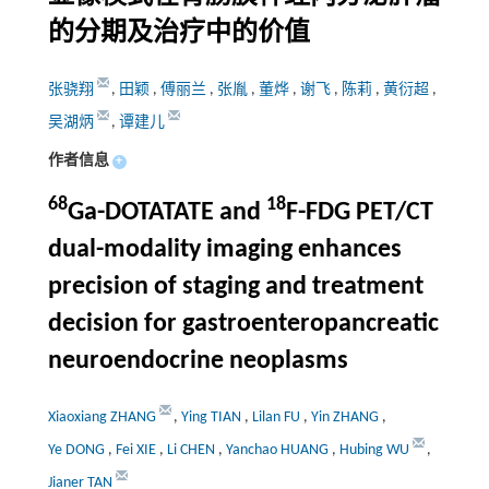
的分期及治疗中的价值
张骁翔
,
田颖
,
傅丽兰
,
张胤
,
董烨
,
谢飞
,
陈莉
,
黄衍超
,
吴湖炳
,
谭建儿
作者信息
+
68
18
Ga-DOTATATE and
F-FDG PET/CT
dual-modality imaging enhances
precision of staging and treatment
decision for gastroenteropancreatic
neuroendocrine neoplasms
Xiaoxiang ZHANG
,
Ying TIAN
,
Lilan FU
,
Yin ZHANG
,
Ye DONG
,
Fei XIE
,
Li CHEN
,
Yanchao HUANG
,
Hubing WU
,
Jianer TAN