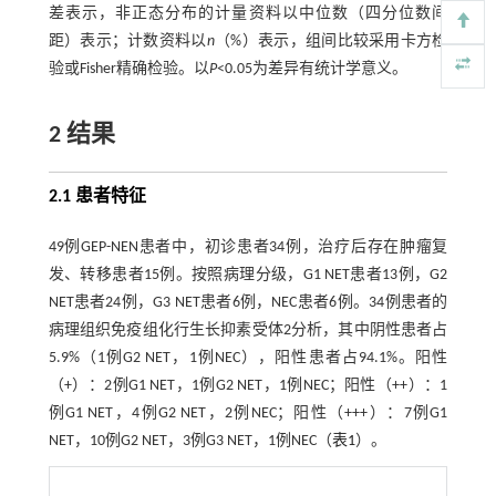
差表示，非正态分布的计量资料以中位数（四分位数间
距）表示；计数资料以
n
（%）表示，组间比较采用卡方检
验或Fisher精确检验。以
P
<0.05为差异有统计学意义。
2 结果
2.1 患者特征
49例GEP-NEN患者中，初诊患者34例，治疗后存在肿瘤复
发、转移患者15例。按照病理分级，G1 NET患者13例，G2
NET患者24例，G3 NET患者6例，NEC患者6例。34例患者的
病理组织免疫组化行生长抑素受体2分析，其中阴性患者占
5.9%（1例G2 NET，1例NEC），阳性患者占94.1%。阳性
（+）：2例G1 NET，1例G2 NET，1例NEC；阳性（++）：1
例G1 NET，4例G2 NET，2例NEC；阳性（+++）：7例G1
NET，10例G2 NET，3例G3 NET，1例NEC（
表1
）。