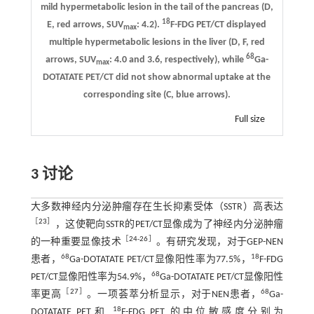
mild hypermetabolic lesion in the tail of the pancreas (
D
,
18
E
, red arrows, SUV
: 4.2).
F-FDG PET/CT displayed
max
multiple hypermetabolic lesions in the liver (
D
,
F
, red
68
arrows, SUV
: 4.0 and 3.6, respectively), while
Ga-
max
DOTATATE PET/CT did not show abnormal uptake at the
corresponding site (
C
, blue arrows).
Full size
3 讨论
大多数神经内分泌肿瘤存在生长抑素受体（SSTR）高表达
［
23
］
，这使靶向SSTR的PET/CT显像成为了神经内分泌肿瘤
［
24
-
26
］
的一种重要显像技术
。有研究发现，对于GEP-NEN
68
18
患者，
Ga-DOTATATE PET/CT显像阳性率为77.5%，
F-FDG
68
PET/CT显像阳性率为54.9%，
Ga-DOTATATE PET/CT显像阳性
［
27
］
68
率更高
。一项荟萃分析显示，对于NEN患者，
Ga-
18
DOTATATE PET和
F-FDG PET 的中位敏感度分别为