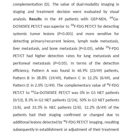
complementation (D). The value of dual-modality imaging in
staging and treatment decision were evaluated by visual
68
analysis.
Results
In the 49 patients with GEP-NEN,
Ga-
18
DOTATATE PET/CT was superior to
F-FDG PET/CT for detecting
systemic tumor lesions (
P
<0.001) and more sensitive for
detecting primary/recurrent lesions, lymph node metastasis,
18
liver metastasis, and bone metastasis (
P
<0.05), while
F-FDG
PET/CT had higher detection rates for lung metastasis and
peritoneal metastasis (
P
<0.05). In terms of the detection
efficiency, Pattern A was found in 46.9% (23/49) patients,
Pattern B in 38.8% (19/49), Pattern C in 12.2% (6/49), and
Pattern D in 2.0% (1/49). The complementary value of ¹⁸F-FDG
PET/CT to ⁶⁸Ga-DOTATATE PET/CT was 0% in G1 NET patients
(0/13), 8.3% in G2 NET patients (2/24), 50% in G3 NET patients
(3/6), and 33.3% in NEC patients (2/6). 12.2% (6/49) of the
patients had their staging confirmed or changed due to
additional lesions detected by ¹⁸F-FDG PET/CT imaging, resulting
subsequently in establishment or adjustment of their treatment