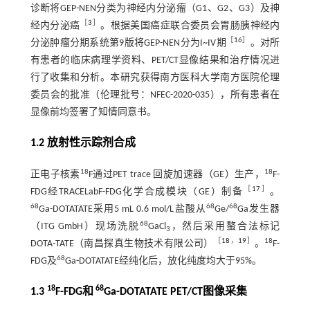
诊断将GEP-NEN分类为神经内分泌瘤（G1、G2、G3）及神
［
3
］
经内分泌癌
。根据美国癌症联合委员会胃肠胰神经内
［
16
］
分泌肿瘤分期系统第9版将GEP-NEN分为I~IV期
。对所
有患者的临床病理学资料、PET/CT显像结果和治疗情况进
行了收集和分析。本研究获得南方医科大学南方医院伦理
委员会的批准（伦理批号：NFEC-2020-035），所有患者在
显像前均签署了知情同意书。
1.2 放射性示踪剂合成
18
18
正电子核素
F通过PET trace 回旋加速器（GE）生产，
F-
［
17
］
FDG经TRACELabF-FDG化学合成模块（GE）制备
。
68
68
68
Ga-DOTATATE采用5 mL 0.6 mol/L盐酸从
Ge/
Ga发生器
68
（ITG GmbH）现场洗脱
GaCl
，然后采用螯合法标记
3
［
18
，
19
］
18
DOTA-TATE（南昌探真生物技术有限公司）
。
F-
68
FDG及
Ga-DOTATATE经纯化后，放化纯度均大于95%。
18
68
1.3
F-FDG和
Ga-DOTATATE PET/CT图像采集