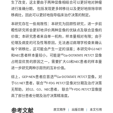
生了改变，这主要由于两种显像相结合可以更好地对肿瘤
进行准确分期， 包括发现更多转移灶以及更好地排除非转
移病灶，因此可以更好地指导临床治疗决策的制定。
本研究存在一些局限性：本研究为回顾性研究，进一步前
瞻性研究将会更好地评价两种显像的优缺点及联合显像的
价值；本研究患者来自单一机构，样本量相对有限；由于
伦理及病变的可及性等原因，无法通过病理学检查来确认
每个转移灶，这可能会产生一定的误差；本研究中G3 NET
68
和NEC患者样本量较小，可能是
Ga-DOTATATE PET/CT 显像
占明显优势的原因之一，需要扩大G3和NEC患者的样本量
进一步研究两种示踪剂的互补价值。
68
综上，GEP-NEN患者应首选
Ga-DOTATATE PET/CT显像。对
18
于G1 NET患者，联合
F-FDG PET/CT显像对分期及治疗决策
18
无帮助，对G2、G3、NEC患者， 联合
F-FDG PET/CT显像提
高了部分患者分期及治疗决策精准度。
参考文献
原文顺序
|
出版日期
|
本文引用