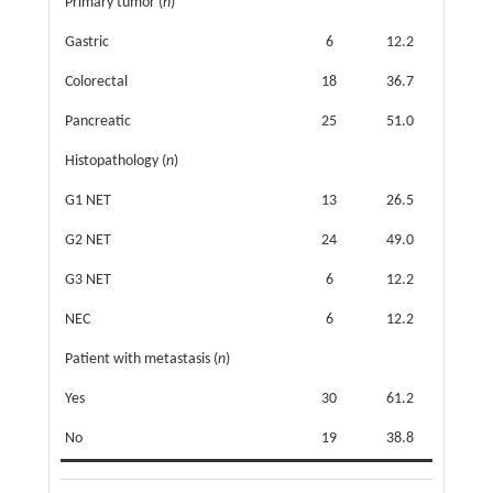
Primary tumor (
n
)
Gastric
6
12.2
Colorectal
18
36.7
Pancreatic
25
51.0
Histopathology (
n
)
G1 NET
13
26.5
G2 NET
24
49.0
G3 NET
6
12.2
NEC
6
12.2
Patient with metastasis (
n
)
Yes
30
61.2
No
19
38.8