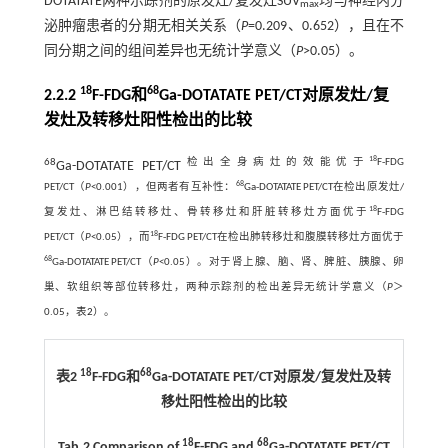
DOTATATE两种示踪剂的原发灶/复发灶SUV
均与神经内分
max
泌肿瘤患者的分期无相关关系（
P
=0.209、0.652），且在不
同分期之间的组间差异也无统计学意义（
P
>0.05）。
18
68
2.2.2
F-FDG和
Ga-DOTATATE PET/CT对原发灶/复
发灶及转移灶阳性检出的比较
18
68
检出全身病灶的效能优于
F-FDG
Ga-DOTATATE PET/CT
68
PET/CT（
P
<0.001），但两者有互补性：
Ga-DOTATATE PET/CT在检出原发灶/
18
复发灶、淋巴结转移灶、骨转移灶和肝脏转移灶方面优于
F-FDG
18
PET/CT（
P
<0.05），而
F-FDG PET/CT在检出肺转移灶和腹膜转移灶方面优于
68
Ga-DOTATATE PET/CT（
P
<0.05）。对于肾上腺、脑、肾、脾脏、胰腺、卵
巢、软组织等部位转移灶，两种示踪剂的检出差异无统计学意义（
P
＞
0.05，
表2
）。
18
68
表2
F-FDG和
Ga-DOTATATE PET/CT对原发/复发灶及转
移灶阳性检出的比较
18
68
Tab.2 Comparison of
F-FDG and
Ga-DOTATATE PET/CT