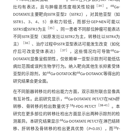
［
34
］
68
灶均有表达，且与肿瘤恶性度相关性较弱
。
Ga-
DOTATATE主要靶向SSTR亚型2（SSTR2），对其他亚型（如
SSTR1、3、4、5）亲和力较低，而部分GEP-NEN可能以
［
35
］
SSTR5或SSTR3为主
、同一患者不同部位肿瘤可能表达
不同SSTR亚型（如原发灶以SSTR2为主，转移灶以SSTR4为
［
36
］
主）
、治疗过程中SSTR亚型表达可能发生改变（如化
［
37
］
68
疗后可改变受体表达）
，这些情况均可导致
Ga-
DOTATATE显像呈假阴性，仅依赖单一亚型示踪剂可能低估
病灶范围或误判生物学行为。纳入靶向其他生长抑素受体
68
68
亚型的示踪剂，如
Ga-DOTATOC和
Ga-DOTANOC等得出的
研究结果会更全面。
在不同脏器转移灶的检出能力方面，双示踪剂联合显像具
68
有互补性。此前研究显示，
Ga-DOTATATE PET/CT在NEN肝
18
［
38
-
41
］
转移、骨转移的检出数量优于
F-FDG PET/CT
。本
研究在更多部位的转移灶检出方面显示出两种示踪剂的检
68
测差异。本研究结果显示
Ga-DOTATATE PET/CT在淋巴结转
18
移、肝转移及骨转移的检出更具优势（
P
<0.05），而
F-