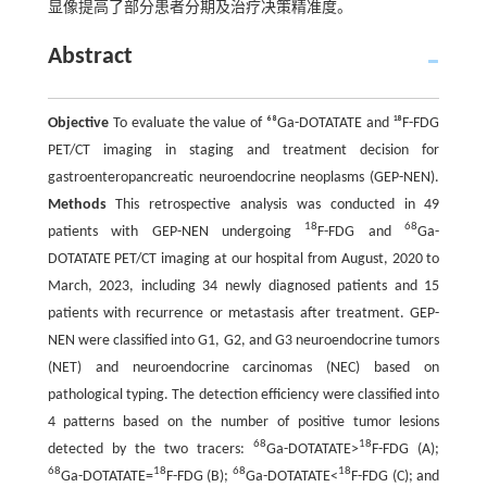
显像提高了部分患者分期及治疗决策精准度。
Abstract
Objective
To evaluate the value of ⁶⁸Ga-DOTATATE and ¹⁸F-FDG
PET/CT imaging in staging and treatment decision for
gastroenteropancreatic neuroendocrine neoplasms (GEP-NEN).
Methods
This retrospective analysis was conducted in 49
18
68
patients with GEP-NEN undergoing
F-FDG and
Ga-
DOTATATE PET/CT imaging at our hospital from August, 2020 to
March, 2023, including 34 newly diagnosed patients and 15
patients with recurrence or metastasis after treatment. GEP-
NEN were classified into G1, G2, and G3 neuroendocrine tumors
(NET) and neuroendocrine carcinomas (NEC) based on
pathological typing. The detection efficiency were classified into
4 patterns based on the number of positive tumor lesions
68
18
detected by the two tracers:
Ga-DOTATATE>
F-FDG (A);
68
18
68
18
Ga-DOTATATE=
F-FDG (B);
Ga-DOTATATE<
F-FDG (C); and