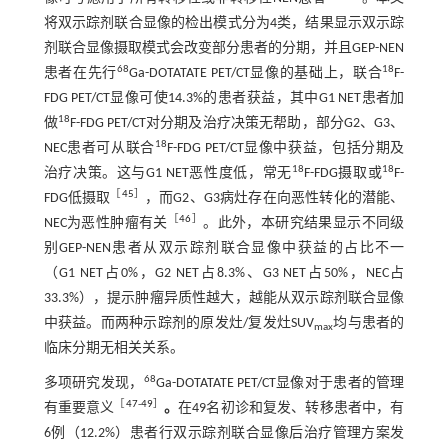
将双示踪剂联合显像的检出模式分为4类，结果显示双示踪
剂联合显像摄取模式会改变部分患者的分期，并且GEP-NEN
68
18
患者在先行
Ga-DOTATATE PET/CT显像的基础上，联合
F-
FDG PET/CT显像可使14.3%的患者获益，其中G1 NET患者加
18
做
F-FDG PET/CT对分期及治疗决策无帮助，部分G2、G3、
18
NEC患者可从联合
F-FDG PET/CT显像中获益，包括分期及
18
18
治疗决策。这与G1 NET恶性度低，常无
F-FDG摄取或
F-
［
45
］
FDG低摄取
，而G2、G3病灶存在向恶性转化的潜能、
［
46
］
NEC为恶性肿瘤有关
。此外，本研究结果显示不同级
别GEP-NEN患者从双示踪剂联合显像中获益的占比不一
（G1 NET占0%，G2 NET占8.3%、G3 NET占50%，NEC占
33.3%），提示肿瘤异质性越大，越能从双示踪剂联合显像
中获益。而两种示踪剂的原发灶/复发灶SUV
均与患者的
max
临床分期无相关关系。
68
多项研究发现，
Ga-DOTATATE PET/CT显像对于患者的管理
［
47
-
49
］
有重要意义
。
在49名初诊和复发、转移患者中，有
6例（12.2%）患者行双示踪剂联合显像后治疗管理方案发