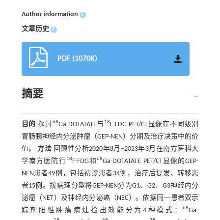
Author information
+
文章历史
+
PDF (1070K)
摘要
68
18
目的
探讨
Ga-DOTATATE与
F-FDG PET/CT显像在不同级别
胃肠胰神经内分泌肿瘤（GEP-NEN）分期及治疗决策中的价
值。
方法
回顾性分析2020年8月~2023年3月在南方医科大
18
68
学南方医院行
F-FDG和
Ga-DOTATATE PET/CT显像的GEP-
NEN患者49例，包括初诊患者34例，治疗后复发、转移患
者15例。按病理分型将GEP-NEN分为G1、G2、G3神经内分
泌瘤（NET）及神经内分泌癌（NEC）。依据同一患者双示
68
踪剂阳性肿瘤病灶检出效能分为4种模式：
Ga-