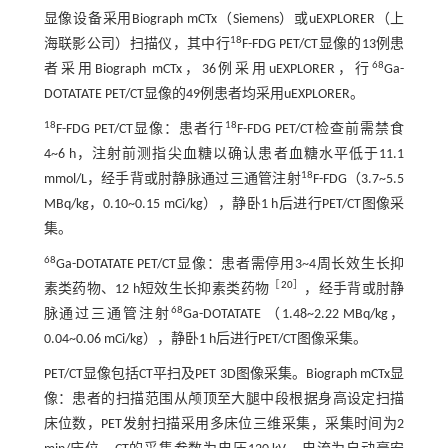
显像设备采用Biograph mCTx（Siemens）或uEXPLORER（上
18
海联影公司）扫描仪，其中行
F-FDG PET/CT显像的13例患
68
者采用Biograph mCTx，36例采用uEXPLORER，行
Ga-
DOTATATE PET/CT显像的49例患者均采用uEXPLORER。
18
18
F-FDG PET/CT显像：患者行
F-FDG PET/CT检查前需禁食
4~6 h，注射前测指尖血糖以确认患者血糖水平低于11.1
18
mmol/L，经手背或肘静脉通过三通管注射
F-FDG（3.7~5.5
MBq/kg，0.10~0.15 mCi/kg），静卧1 h后进行PET/CT图像采
集。
68
Ga-DOTATATE PET/CT显像：患者需停用3~4周长效生长抑
［
20
］
素类药物、12 h短效生长抑素类药物
，经手背或肘静
68
脉通过三通管注射
Ga-DOTATATE （1.48~2.22 MBq/kg，
0.04~0.06 mCi/kg），静卧1 h后进行PET/CT图像采集。
PET/CT显像包括CT平扫及PET 3D图像采集。Biograph mCTx显
像：患者的扫描范围从颅顶至大腿中段根据身高设定扫描
床位数，PET发射扫描采用多床位三维采集，采集时间为2