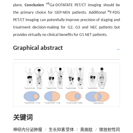
68
plans.
Conclusion
Ga-DOTATATE PET/CT imaging should be
the primary choice for GEP-NEN patients. Additional ¹⁸F-FDG
PET/CT imaging can potentially improve precision of staging and
treatment decision-making for G2, G3 and NEC patients but
provides virtually no clinical benefits for G1 NET patients.
Graphical abstract
关键词
神经内分泌肿瘤
/
生长抑素受体
/
奥曲肽
/
镓放射性同