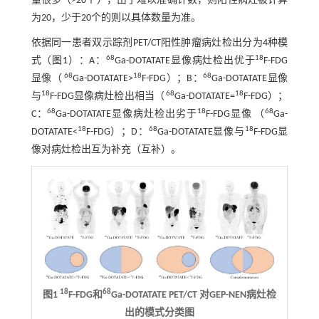
量很多（>20个），由于难以准确计数，则阳性病灶被计算
为20，少于20个的则以具体数量为准。
依据同一患者双示踪剂PET/CT阳性肿瘤病灶检出分为4种模
68
18
式（
图1
）：A：
Ga-DOTATATE显像病灶检出优于
F-FDG
68
18
68
显像（
Ga-DOTATATE>
F-FDG）；B：
Ga-DOTATATE显像
18
68
18
与
F-FDG显像病灶检出相当（
Ga-DOTATATE=
F-FDG）；
68
18
68
C：
Ga-DOTATATE显像病灶检出劣于
F-FDG显像 （
Ga-
18
68
18
DOTATATE<
F-FDG）；D：
Ga-DOTATATE显像与
F-FDG显
像对病灶检出互为补充（互补）。
18
68
图1
F-FDG和
Ga-DOTATATE PET/CT 对GEP-NEN病灶检
出的模式分类图