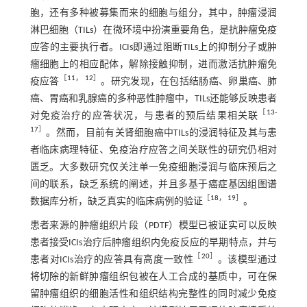
胞，还有多种被募集而来的细胞与组分，其中，肿瘤浸润
淋巴细胞（TILs）在微环境中扮演重要角色，是抗肿瘤免疫
应答的主要执行者。ICIs即通过阻断TILs上的抑制分子或肿
瘤细胞上的相应配体，解除接触抑制，进而激活抗肿瘤免
［
11
，
12
］
疫应答
。研究发现，在包括结肠癌、卵巢癌、肺
癌、胃癌和乳腺癌的多种恶性肿瘤中，TILs还能够反映患者
［
13
-
对免疫治疗的应答状况，与患者的预后结果相关联
17
］
。然而，目前有关肾细胞癌中TILs的浸润特征及其与患
者临床病理特征、免疫治疗应答之间关联性的研究仍相对
匮乏。大多数研究仅关注单一免疫细胞浸润与临床预后之
间的联系，缺乏系统的阐述，并且多基于癌症基因组图谱
［
18
，
19
］
数据库分析，缺乏真实的临床病例的验证
。
患者来源的肿瘤组织片段（PDTF）模型已被证实可以反映
患者接受ICIs治疗后肿瘤组织内免疫反应的早期特点，并与
［
20
］
患者对ICIs治疗的应答具有高度一致性
。该模型通过
将切除的新鲜肿瘤组织包被在人工合成的基质中，可在保
留肿瘤组织的细胞活性和组织结构完整性的同时减少免疫