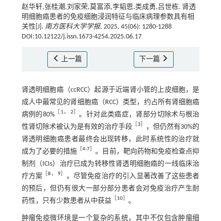
赵华轩,张桂潮,刘家荣,莫富添,李韬恩,类成勇,吕世栋. 肾透
明细胞癌患者的免疫细胞浸润特征与临床病理参数具有相
关性[J].
南方医科大学学报
, 2025, 45(06): 1280-1288
DOI:10.12122/j.issn.1673-4254.2025.06.17
上一篇
下一篇
肾透明细胞癌（ccRCC）起源于近端肾小管的上皮细胞，是
成人中最常见的肾细胞癌（RCC）类型，约占所有肾细胞癌
［
1
，
2
］
病例的80%
。针对此类癌症，肾部分切除术与根治
［
3
］
性肾切除术被认为是有效的治疗手段
，但仍然有30%的
肾透明细胞癌患者最终会出现转移，此时系统性的治疗就
［
4
-
7
］
成为了必要的措施
。目前，靶向药物和免疫检查点抑
制剂（ICIs）治疗已成为转移性肾透明细胞癌的一线临床治
［
8
，
9
］
疗方案
。尽管免疫治疗的引入显著改善了这些患者
的预后，但仍有很大一部分部分患者会对免疫治疗产生耐
［
10
］
药性，只有少数患者从中获益
。
肿瘤免疫微环境是一个复杂的系统，其中不仅包含肿瘤细