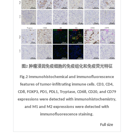
图2 肿瘤浸润免疫细胞的免疫组化和免疫荧光特征
Fig.2 Immunohistochemical and immunofluorescence
features of tumor-infiltrating immune cells. CD3, CD4,
CD8, FOXP3, PD1, PDL1, Tryptase, CD68, CD20, and CD79
expressions were detected with immunohistochemistry,
and M1 and M2 expressions were detected with
immunofluorescence staining.
Full size