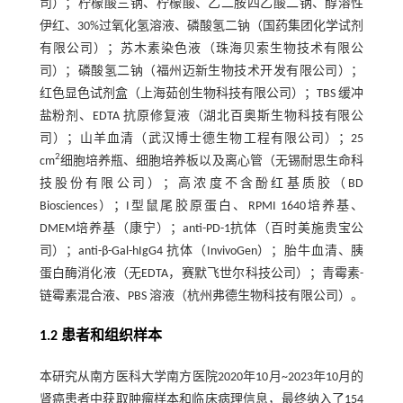
司）；柠檬酸三钠、柠檬酸、乙二胺四乙酸二钠、醇溶性
伊红、30%过氧化氢溶液、磷酸氢二钠（国药集团化学试剂
有限公司）；苏木素染色液（珠海贝索生物技术有限公
司）；磷酸氢二钠（福州迈新生物技术开发有限公司）；
红色显色试剂盒（上海茹创生物科技有限公司）；TBS 缓冲
盐粉剂、EDTA 抗原修复液（湖北百奥斯生物科技有限公
司）；山羊血清（武汉博士德生物工程有限公司）；25
2
cm
细胞培养瓶、细胞培养板以及离心管（无锡耐思生命科
技股份有限公司）；高浓度不含酚红基质胶（BD
Biosciences）；I型鼠尾胶原蛋白、RPMI 1640培养基、
DMEM培养基（康宁）；anti-PD-1抗体（百时美施贵宝公
司）；anti-β-Gal-hIgG4 抗体（InvivoGen）；胎牛血清、胰
蛋白酶消化液（无EDTA，赛默飞世尔科技公司）；青霉素-
链霉素混合液、PBS 溶液（杭州弗德生物科技有限公司）。
1.2 患者和组织样本
本研究从南方医科大学南方医院2020年10月~2023年10月的
肾癌患者中获取肿瘤样本和临床病理信息，最终纳入了154