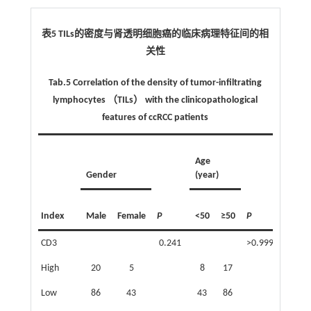
表5 TILs的密度与肾透明细胞癌的临床病理特征间的相
关性
Tab.5 Correlation of the density of tumor-infiltrating
lymphocytes （TILs） with the clinicopathological
features of ccRCC patients
Tumor
Age
size
Gender
(year)
(cm)
Index
Male
Female
P
<50
≥50
P
<5
≥
CD3
0.241
>0.999
High
20
5
8
17
8
1
Low
86
43
43
86
82
4