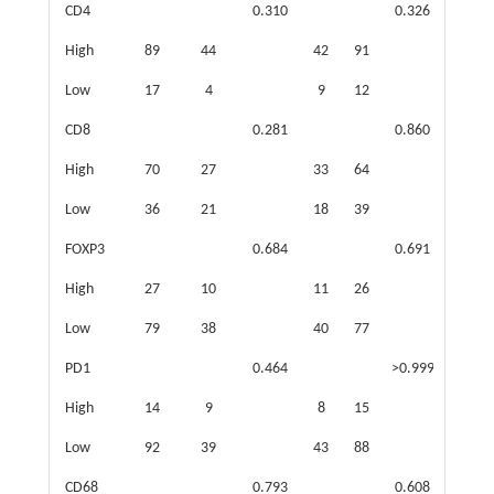
CD4
0.310
0.326
High
89
44
42
91
77
5
Low
17
4
9
12
13
CD8
0.281
0.860
High
70
27
33
64
53
4
Low
36
21
18
39
37
2
FOXP3
0.684
0.691
High
27
10
11
26
17
2
Low
79
38
40
77
73
4
PD1
0.464
>0.999
High
14
9
8
15
8
1
Low
92
39
43
88
82
4
CD68
0.793
0.608