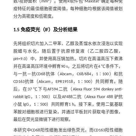
数/视野面积（mm
）。使用R软件包“Maxstat”确定每种免
疫特征的最佳细胞密度阈值，每种细胞均根据该阈值被划
分为高密度和低密度。
1.5 免疫荧光（IF）及分析结果
先将组织切片加入二甲苯、乙醇及蒸馏水依次浸泡以实现
脱蜡与水化，随后置于抗原修复液（乙二胺四乙酸，
pH=9.0）中，并使用高压锅加热。切片在高温高压下煮沸
并在高温高压环境中孵育90 s，之后将切片在4 ℃条件下，
与一抗—抗CD68抗体（Abcam，C68/684，1∶100）和抗
CD163抗体（Abcam，EPR19518，1∶500）共同孵育。随
后，在37 ℃下与AF594二抗（Alexa Fluor 594 donkey anti-
rabbit lgG，1∶500）以及AF488二抗（Alexa Fluor 488 驴抗
小鼠 lgG，1∶500）共同孵育1 h。接下来，使用二氨基联
苯胺对细胞核进行复染，并通过平板封片获取电子图像，
最后在荧光显微镜下进行观察。
本研究中CD68阳性细胞发出绿色荧光，而CD163阳性细胞