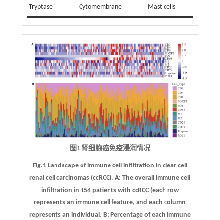
+
Tryptase
Cytomembrane
Mast cells
图1 肾细胞癌免疫浸润情况
Fig.1 Landscape of immune cell infiltration in clear cell
renal cell carcinomas (ccRCC).
A
: The overall immune cell
infiltration in 154 patients with ccRCC (each row
represents an immune cell feature, and each column
represents an individual.
B
: Percentage of each immune