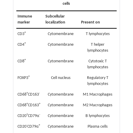
cells
Immune
Subcellular
marker
localization
Present on
+
CD3
Cytomembrane
T lymphocytes
+
CD4
Cytomembrane
T helper
lymphocytes
+
CD8
Cytomembrane
Cytotoxic T
lymphocytes
+
FOXP3
Cell nucleus
Regulatory T
lymphocytes
+
-
CD68
CD163
Cytomembrane
M1 Macrophages
+
+
CD68
CD163
Cytomembrane
M2 Macrophages
+
-
CD20
CD79α
Cytomembrane
B lymphocytes
-
+
CD20
CD79α
Cytomembrane
Plasma cells