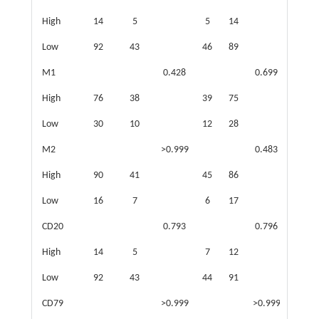
High
14
5
5
14
7
1
Low
92
43
46
89
83
5
M1
0.428
0.699
High
76
38
39
75
68
4
Low
30
10
12
28
22
1
M2
>0.999
0.483
High
90
41
45
86
82
4
Low
16
7
6
17
8
1
CD20
0.793
0.796
High
14
5
7
12
11
Low
92
43
44
91
79
5
CD79
>0.999
>0.999