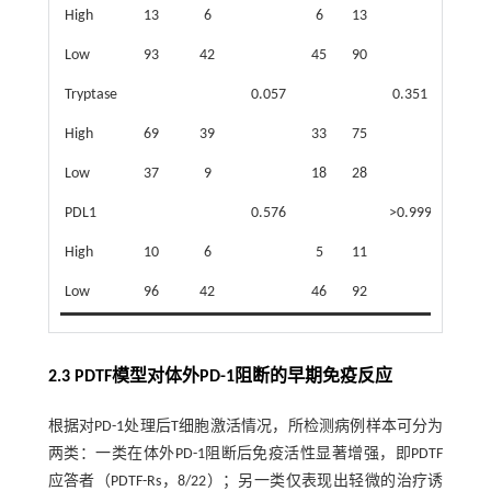
High
13
6
6
13
7
1
Low
93
42
45
90
83
5
Tryptase
0.057
0.351
High
69
39
33
75
69
3
Low
37
9
18
28
21
2
PDL1
0.576
>0.999
High
10
6
5
11
5
1
Low
96
42
46
92
85
5
2.3 PDTF模型对体外PD-1阻断的早期免疫反应
根据对PD-1处理后T细胞激活情况，所检测病例样本可分为
两类：一类在体外PD-1阻断后免疫活性显著增强，即PDTF
应答者（PDTF-Rs，8/22）；另一类仅表现出轻微的治疗诱