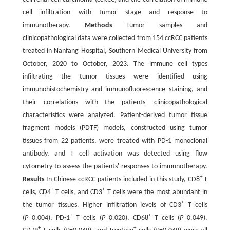
cell infiltration with tumor stage and response to
immunotherapy.
Methods
Tumor samples and
clinicopathological data were collected from 154 ccRCC patients
treated in Nanfang Hospital, Southern Medical University from
October, 2020 to October, 2023. The immune cell types
infiltrating the tumor tissues were identified using
immunohistochemistry and immunofluorescence staining, and
their correlations with the patients' clinicopathological
characteristics were analyzed. Patient-derived tumor tissue
fragment models (PDTF) models, constructed using tumor
tissues from 22 patients, were treated with PD-1 monoclonal
antibody, and T cell activation was detected using flow
cytometry to assess the patients' responses to immunotherapy.
+
Results
In Chinese ccRCC patients included in this study, CD8
T
+
+
cells, CD4
T cells, and CD3
T cells were the most abundant in
+
the tumor tissues. Higher infiltration levels of CD3
T cells
+
+
(
P
=0.004), PD-1
T cells (
P
=0.020), CD68
T cells (
P
=0.049),
+
+