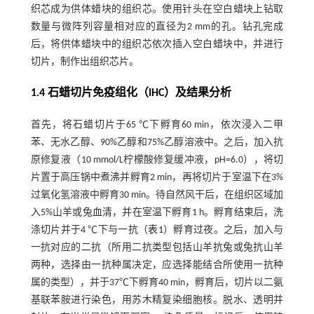
织芯成为供体蜡块的组织芯。使用针头在空白蜡块上钻取
数量与微阵列容量相对应的直径为2 mm的孔。钻孔完成
后，将供体蜡块中的组织芯依次插入空白蜡块中，并进行
切片，制作出组织芯片。
1.4 石蜡切片免疫组化（IHC）及结果分析
首先，将石蜡切片于65 ℃下孵育60 min，依次浸入二甲
苯、无水乙醇、90%乙醇和75%乙醇溶液中。之后，加入抗
原修复液（10 mmol/L柠檬酸修复缓冲液，pH=6.0），将切
片置于高压锅中煮沸并孵育2 min，再将切片于室温下在3%
过氧化氢溶液中孵育30 min。待自然风干后，在组织区域加
入5%山羊或兔血清，并在室温下孵育1 h。孵育结束后，洗
涤切片并于4 ℃下与一抗（
表1
）孵育过夜。之后，加入与
一抗对应的二抗（所用二抗类型包括山羊抗兔或兔抗山羊
两种，选择由一抗种属决定，应选择能结合所使用一抗种
属的类型），并于37℃下孵育40 min，孵育后，切片以二氨
基联苯胺进行染色，用苏木精复染细胞核。脱水、透明并