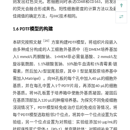
则发出红色荧光。若细胞同时表达CD68和CD163，则发出
的荧光会融合形成黄色。阳性细胞密度的计算方法以及最
佳阈值的确定方法，与IHC技术相同。
1.6 PDTF模型的构建
［
20
］
本研究按照文献
方案构建PDTF模型，将组织片段嵌入
由多种成分构成的人工细胞外基质中（在DMEM培养基加
入1 mmol/L丙酮酸钠、1×MEM非必需氨基酸、2 mmol/L左
旋谷氨酰胺、1.1%碳酸氢钠、10%胎牛血清和1%青霉素-链
霉素，然后加入I型鼠尾胶原，其中Ⅰ型鼠尾胶原培养基中
需加入Matrigel）。向96孔板的每个孔中加入40 μL的细胞外
基质，并在每孔中置入1个PDTF片段，再添加40 μL的细胞
外基质。将96孔板置于培养箱中使胞外基质凝固，凝固后
在基质顶部加入120 μL的肿瘤培养基。为探究不同免疫细胞
浸润情况下，PDTF模型经免疫治疗后的免疫应答情况，将
每个PDTF模型选取相邻2个位点，将其中一个位点设置为实
验组，另一个位点设置为对照组：实验组添加10 μg/mL的
抗程序性死亡受体-1（PD-1）单克隆抗体；对照组补充了相