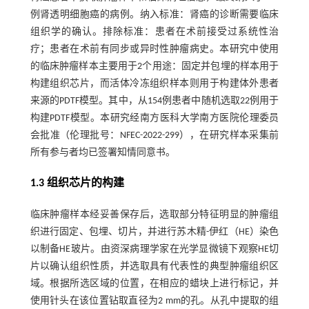
例肾透明细胞癌的病例。纳入标准：肾癌的诊断需要临床
组织学的确认。排除标准：患者在术前接受过系统性治
疗；患者在术前有同步或异时性肿瘤病史。本研究中使用
的临床肿瘤样本主要用于2个用途：固定并包埋的样本用于
构建组织芯片，而活体冷冻组织样本则用于构建体外患者
来源的PDTF模型。其中，从154例患者中随机选取22例用于
构建PDTF模型。本研究经南方医科大学南方医院伦理委员
会批准（伦理批号：NFEC-2022-299），在研究样本采集前
所有参与者均已签署知情同意书。
1.3 组织芯片的构建
临床肿瘤样本经妥善保存后，选取部分特征明显的肿瘤组
织进行固定、包埋、切片，并进行苏木精-伊红（HE）染色
以制备HE玻片。由资深病理学家在光学显微镜下观察HE切
片以确认组织性质，并选取具有代表性的典型肿瘤组织区
域。根据所选区域的位置，在相应的蜡块上进行标记，并
使用针头在该位置钻取直径为2 mm的孔。从孔中提取的组