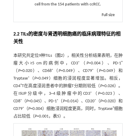
cell from the 154 patients with ccRCC.
Full size
2.2 TILs的密度与肾透明细胞癌的临床病理特征的相
关性
本研究共定位9种TILs（
图2
），相关性分析结果表明，在肿
+
瘤大小≥5 cm的病例中，CD3⁺（
P
=0.004）、PD-1
（
P
=0.020）、CD68⁺（
P
=0.049）、CD79⁺（
P
=0.049）和
Tryptase⁺（
P
=0.049）细胞的浸润程度显著增加。相反，
+
CD4
T在高度浸润患者中的肿瘤T分期则较低（
P
=0.026）。
在ISUP分级中，3~4级肿瘤中的CD3⁺（
P
=0.023）、
CD8⁺（
P
=0.045）、PD-1⁺（
P
=0.014）、CD20⁺（
P
=0.020）和
+
CD79⁺（
P
=0.004）细胞浸润程度更高，同时，Tryptase
细胞
占比较低（
P
=0.001，
表5
）。