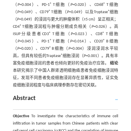
+
+
（
P
=0.004）、PD-1
T细胞（
P
=0.020）、CD68
T细胞
+
+
（
P
=0.049）、CD79
T细胞（
P
=0.049）以及Tryptase
细胞
（
P
=0.049）的浸润与更大的肿瘤体积（≥5 cm）呈正相关；
+
CD4
T细胞浸润程与肿瘤分期成负相关（
P
=0.026）。高
+
+
ISUP分级患者CD3
T细胞（
P
=0.023）、CD8
T细胞
+
+
（
P
=0.045）、PD-1
T细胞（
P
=0.014）、CD20
B细胞
+
（
P
=0.020）、CD79
B细胞（
P
=0.004）浸润浸润水平较
+
高，但具有较低的Traptase
细胞浸润（
P
=0.001）。具有丰
富免疫细胞浸润的患者也倾向更好的免疫治疗应答。
结论
本研究揭示了中国人群肾透明细胞癌患者免疫细胞浸润特
征，发现不同患者免疫细胞浸润存在显著异质性，证实免
疫细胞浸润程度与临床病理参数存在密切关联。
Abstract
Objective
To investigate the characteristics of immune cell
infiltration in tumor samples from Chinese patients with clear
cell renal cell carcinoma (ccRCC) and the correlation of immune