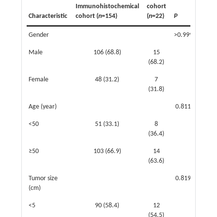
Immunohistochemical
cohort
Characteristic
cohort (
n
=154)
(
n
=22)
P
Gender
>0.999
Male
106 (68.8)
15
(68.2)
Female
48 (31.2)
7
(31.8)
Age (year)
0.811
<50
51 (33.1)
8
(36.4)
≥50
103 (66.9)
14
(63.6)
Tumor size
0.819
(cm)
<5
90 (58.4)
12
(54.5)