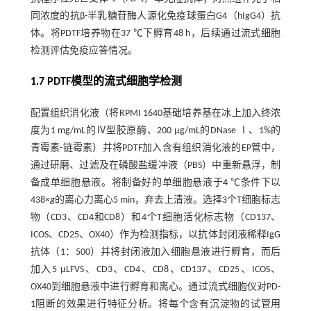
同浓度的抗β-半乳糖苷酶人源化免疫球蛋白G4（hIgG4）抗
体。将PDTF培养物在37 ℃下孵育48 h，后续通过流式细胞
检测评估免疫应答情况。
1.7 PDTF模型的流式细胞学检测
配置组织消化液（将RPMI 1640基础培养基在冰上加入终浓
度为1 mg/mL的Ⅳ型胶原酶、200 μg/mL的DNase Ⅰ、1%的
青霉素-链霉素）并将PDTF加入含有组织消化液的EP管中，
通过研磨、过滤及在磷酸盐缓冲液（PBS）中重新悬浮，制
备成单细胞悬液。将制备好的单细胞悬液于4 ℃条件下以
438×
g
的离心力离心5 min，弃去上清液。选择3个T细胞标志
物（CD3、CD4和CD8）和4个T细胞活化标志物（CD137、
ICOS、CD25、OX40）作为检测指标，以抗体封闭液稀释IgG
抗体（1：500）并将封闭液加入细胞悬液进行孵育，而后
加入5 μLFVS、CD3、CD4、CD8、CD137、CD25、ICOS、
OX40到细胞悬液中进行孵育和离心。通过流式细胞仪对PD-
1阻断的效果进行特征分析。将每个含有沉淀物的试管用