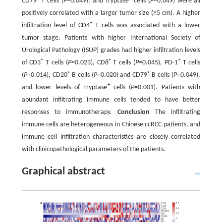
CD79
T cells (
P
=0.049), and Tryptase
cells (
P
=0.049) were all
positively correlated with a larger tumor size (≥5 cm). A higher
+
infiltration level of CD4
T cells was associated with a lower
tumor stage. Patients with higher International Society of
Urological Pathology (ISUP) grades had higher infiltration levels
+
+
+
of CD3
T cells (
P
=0.023), CD8
T cells (
P
=0.045), PD-1
T cells
+
+
(
P
=0.014), CD20
B cells (
P
=0.020) and CD79
B cells (
P
=0.049),
+
and lower levels of Tryptase
cells (
P
=0.001). Patients with
abundant infiltrating immune cells tended to have better
responses to immunotherapy.
Conclusion
The infiltrating
immune cells are heterogeneous in Chinese ccRCC patients, and
immune cell infiltration characteristics are closely correlated
with clinicopathological parameters of the patients.
Graphical abstract