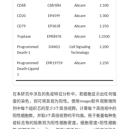
CD68
C68/684
Abcam
1:100
CD20
EP459Y
Abcam
1:300
CD79
EP3618
Abcam
1:250
Tryptase
EPR8476
Abcam
1:2500
Programmed
D4W2J
Cell Signaling
1:200
Death-1
Technology
Programmed
EPR19759
Abcam
1:250
Death-Ligand
1
在本研究中涉及的免疫特征分析中，若细胞显示出任何强
度的染色，则可将其视为阳性。使用ImageJ软件观察微阵
列中每个组织芯的至少3个高倍视野。计算每个高倍视中的
阳性细胞数，并取3个高倍视野的平均值。用于衡量每种免
疫标志物的指数则为阳性细胞密度。细胞密度=阳性细胞
2