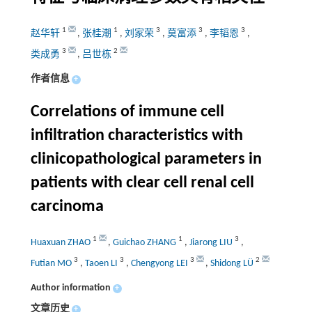
1
1
3
3
3
赵华轩
,
张桂潮
,
刘家荣
,
莫富添
,
李韬恩
,
3
2
类成勇
,
吕世栋
作者信息
+
Correlations of immune cell
infiltration characteristics with
clinicopathological parameters in
patients with clear cell renal cell
carcinoma
1
1
3
Huaxuan ZHAO
,
Guichao ZHANG
,
Jiarong LIU
,
3
3
3
2
Futian MO
,
Taoen LI
,
Chengyong LEI
,
Shidong LÜ
Author information
+
文章历史
+