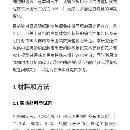
细胞的逃逸。在本研究中，该模型被用于评估肿瘤接受抗
程序性细胞死亡蛋白（PD-1）治疗后肿瘤免疫特征的早期
变化。
目前针对肾透明细胞癌肿瘤免疫微环境的研究仍存在一些
不足，且关于肾细胞癌整体免疫特征的综合性报告以及专
门针对中国人群的肾细胞癌数据也较为匮乏。本研究通过
收集中国肾透明细胞癌患者的肿瘤组织来构建组织芯片和
PDTF模型并评估其免疫特性来填补这些空白；同时利用流
式细胞术分析ICIs治疗后PDTF模型的反应程度与TILs浸润密
度之间的关系，以期为临床实践提供参考。
1 材料和方法
1.1 实验材料与试剂
组织固定液、无水乙醇（广州亿涛生物科技有限公司）；
二甲苯、盐酸、甲醇、盐酸（天津市百世化工有限公