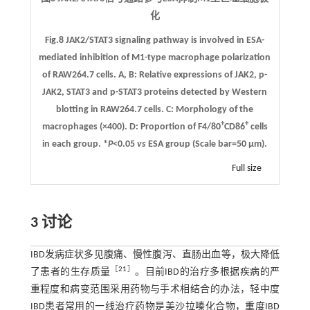
化
Fig.8 JAK2/STAT3 signaling pathway is involved in ESA-
mediated inhibition of M1-type macrophage polarization
of RAW264.7 cells.
A
,
B
: Relative expressions of JAK2, p-
JAK2, STAT3 and p-STAT3 proteins detected by Western
blotting in RAW264.7 cells.
C
: Morphology of the
+
+
macrophages (×400).
D
: Proportion of F4/80
CD86
cells
in each group. *
P
<0.05
vs
ESA group (Scale bar=50 μm).
Full size
3 讨论
IBD发病症状多见腹痛、慢性腹泻、直肠出血等，极大降低
［
21
］
了患者的生存质量
。目前IBD的治疗多根据疾病的严
重程度和病变范围采用药物与手术相结合的办法，轻中度
IBD患者常用的一线治疗药物是美沙拉嗪化合物，重度IBD