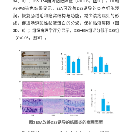
3
A、B）；DSS+ESA组脾指数降低（
P
<0.05，
图3
C）。HE和
AB-PAS染色结果显示，ESA可改善DSS诱导的炎症细胞浸
润，恢复肠绒毛和隐窝结构与功能，减少溃疡病灶的形
成，促进肠道酸性黏液蛋白的分泌，保护黏液屏障（
图
3
D、E）；组织病理学评分显示，DSS+ESA组评分低于DSS组
（
P
<0.05，
图3
F）。
图3 ESA改善DSS诱导的结肠炎的病理表型