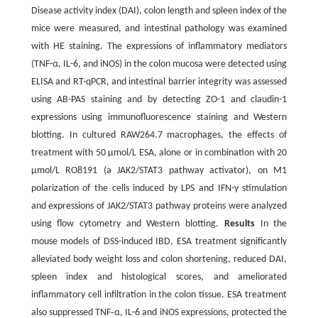
Disease activity index (DAI), colon length and spleen index of the
mice were measured, and intestinal pathology was examined
with HE staining. The expressions of inflammatory mediators
(TNF-α, IL-6, and iNOS) in the colon mucosa were detected using
ELISA and RT-qPCR, and intestinal barrier integrity was assessed
using AB-PAS staining and by detecting ZO-1 and claudin-1
expressions using immunofluorescence staining and Western
blotting. In cultured RAW264.7 macrophages, the effects of
treatment with 50 μmol/L ESA, alone or in combination with 20
μmol/L RO8191 (a JAK2/STAT3 pathway activator), on M1
polarization of the cells induced by LPS and IFN-γ stimulation
and expressions of JAK2/STAT3 pathway proteins were analyzed
using flow cytometry and Western blotting.
Results
In the
mouse models of DSS-induced IBD, ESA treatment significantly
alleviated body weight loss and colon shortening, reduced DAI,
spleen index and histological scores, and ameliorated
inflammatory cell infiltration in the colon tissue. ESA treatment
also suppressed TNF‑α, IL-6 and iNOS expressions, protected the