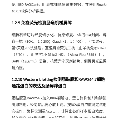
使用BD FACSCanto Ⅱ 流式细胞仪采集数据，并使用FlowJo
10.8.1软件分析数据。
1.2.9 免疫荧光检测肠道机械屏障
结肠石蜡切片经脱蜡水化、抗原修复、5%的BSA封闭、孵
育一抗（ZO-1，1∶200；Claudin-1，1∶400），4 ℃过夜，
第2天经PBS洗涤后，室温孵育荧光二抗［山羊抗兔IgG H&L
（FITC）、山羊抗小鼠IgG H&L（Alexa Flour®555）］，
DAPI（1 μg/mL）复染，抗荧光淬灭剂封片，倒置荧光显微
镜拍照。
1.2.10 Western blotting检测肠黏膜和RAW264.7细胞
通路蛋白的表达及肠屏障蛋白
肠黏膜及RAW264.7加入RIPA裂解液、蛋白酶抑制剂和磷酸
酶抑制剂，经匀浆后离心取上清。按BCA蛋白浓度测定试剂
盒操作，酶标仪测量
A
，计算出各组样本蛋白浓度。
562 nm