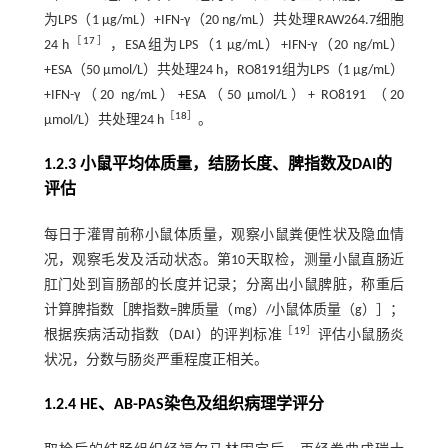
为LPS（1 μg/mL）+IFN-γ（20 ng/mL）共处理RAW264.7细胞
［
17
］
24 h
，ESA组为LPS（1 μg/mL）+IFN-γ（20 ng/mL）
+ESA（50 μmol/L）共处理24 h，RO8191组为LPS（1 μg/mL）
+IFN-γ（20 ng/mL）+ESA（50 μmol/L）+ RO8191 （20
［
18
］
μmol/L）共处理24 h
。
1.2.3 小鼠平均体质量，结肠长度、脾指数及DAI的
评估
每日于灌胃前称小鼠体质量，观察小鼠粪便性状及隐血情
况，观察毛发及活动状态。第10天取检，测量小鼠直肠近
肛门处到盲肠部的长度并记录；分离出小鼠脾脏，称重后
计算脾指数［脾指数=脾质量（mg）/小鼠体质量（g）］；
［
19
］
根据疾病活动指数（DAI）的评判标准
评估小鼠肠炎
状况，分数与肠炎严重程度正相关。
1.2.4 HE、AB-PAS染色及组织病理学评分