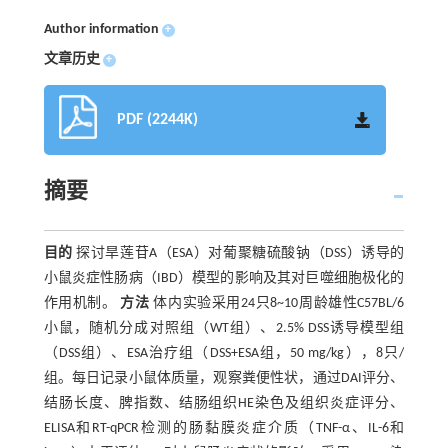
Author information
+
文章历史
+
PDF (2244K)
摘要
目的
探讨旱莲苷A（ESA）对葡聚糖硫酸钠（DSS）诱导的
小鼠炎症性肠病（IBD）模型的影响及其对巨噬细胞极化的
作用机制。
方法
体内实验采用24只8~10周龄雄性C57BL/6
小鼠，随机分成对照组（WT组）、2.5% DSS诱导模型组
（DSS组）、ESA治疗组（DSS+ESA组，50 mg/kg），8只/
组。每日记录小鼠体质量，观察粪便性状，通过DAI评分、
结肠长度、脾指数、结肠组织HE染色及组织炎症评分、
ELISA和RT-qPCR检测的肠黏膜炎症介质（TNF-α、IL-6和