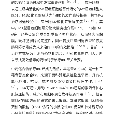
［
6
，
7
］
的起始和消退过程中发挥重要作用
。巨噬细胞群可
以通过经典活化的M1巨噬细胞或替代活化的M2巨噬细胞来
区分，M1极化表型被认为与IBD的发作直接相关，抗TNF-α
［
8
，
9
］
治疗可通过促进巨噬细胞M2极化来缓解疾病
。其
中，M1型巨噬细胞可分泌大量炎症介质IL-1α、IL-1β和TNF-
α等，这些炎症介质会加重肠道炎症状态，从而损害肠黏
膜，破坏肠屏障的完整性，因此转换巨噬细胞表型和恢复
［
10
-
12
］
肠屏障功能成为未来治疗IBD的有效策略
，目前IBD
治疗方式多为手术与药物相结合，但药物毒副作用大，所
以寻找高效低毒的药物对于治疗IBD至关重要。
中药化合物治疗IBD已成为热点，旱莲苷A（ESA）是一种三
萜皂苷类化合物，来源于菊科鳢肠属植物墨旱莲，具有抗
［
13
-
氧化应激、抗炎、抗肿瘤及免疫调节的药理学作用
15
］
。ESA可通过抑制HMGB1/TLR4/NF-κB通路的激活保护心
［
16
］
肌缺血损伤，减少心肌细胞凋亡发挥抗炎作用
。但目
前ESA在IBD方面的研究尚未见报道。本研究拟采用2.5%葡
聚糖硫酸钠（DSS）诱导的小鼠急性IBD模型和体外诱导的
小鼠单核巨噬细胞RAW264.7为研究对象，探究ESA对小鼠结