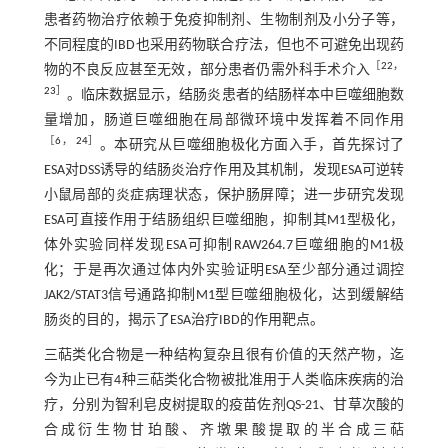
患者药物治疗依赖于免疫抑制剂、生物制剂及小分子等，
不同程度的IBD也采用药物联合疗法，但也不可避免出现药
［
22
，
物的不良反应甚至无效，部分患者仍需外科手术介入
23
］
。临床数据显示，结肠炎患者的结肠样本中巨噬细胞数
量增加，肠道巨噬细胞在局部微环境中发挥着不同作用
［
6
，
24
］
。本研究从巨噬细胞极化方面入手，首先探讨了
ESA对DSS诱导的结肠炎治疗作用及其机制，发现ESA可逆转
小鼠局部的炎症病理状态，保护肠屏障；进一步研究发现
ESA可直接作用于结肠组织巨噬细胞，抑制其M1型极化，
体外实验同样发现ESA可抑制RAW264.7巨噬细胞的M1极
化；于是再次通过体内外实验证明ESA至少部分通过调控
JAK2/STAT3信号通路抑制M1型巨噬细胞极化，达到缓解结
肠炎的目的，揭示了ESA治疗IBD的作用靶点。
三萜类化合物是一种结构复杂且很有价值的天然产物，迄
今为止已有4种三萜类化合物被批准用于人类临床疾病的治
疗，分别为智利皂皮树提取的疫苗佐剂QS-21、甘草次酸的
合成衍生物甘珀酸、齐墩果酸提取的半合成三萜