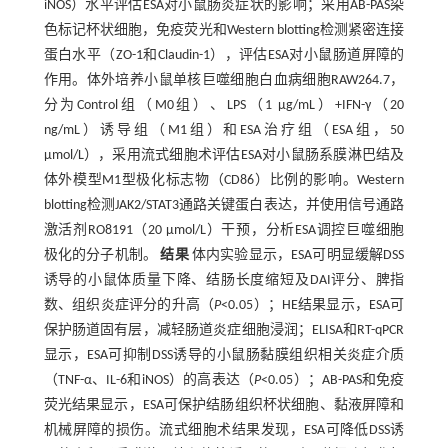
iNOS）水平评估ESA对小鼠肠炎症状的影响；采用AB-PAS染
色标记杯状细胞，免疫荧光和Western blotting检测紧密连接
蛋白水平（ZO-1和Claudin-1），评估ESA对小鼠肠道屏障的
作用。体外培养小鼠单核巨噬细胞白血病细胞RAW264.7，
分为Control组（M0组）、LPS（1 μg/mL）+IFN-γ（20
ng/mL）诱导组（M1组）和ESA治疗组（ESA组，50
μmol/L），采用流式细胞术评估ESA对小鼠肠系膜淋巴结及
体外模型M1型极化标志物（CD86）比例的影响。Western
blotting检测JAK2/STAT3通路关键蛋白表达，并使用信号通路
激活剂RO8191（20 μmol/L）干预，分析ESA调控巨噬细胞
极化的分子机制。
结果
体内实验显示，ESA可明显缓解DSS
诱导的小鼠体质量下降、结肠长度缩短及DAI评分、脾指
数、组织炎症评分的升高（
P
<0.05）；HE结果显示，ESA可
保护肠道固有层，减轻肠道炎症细胞浸润；ELISA和RT-qPCR
显示，ESA可抑制DSS诱导的小鼠肠黏膜组织相关炎症介质
（TNF-α、IL-6和iNOS）的高表达（
P
<0.05）；AB-PAS和免疫
荧光结果显示，ESA可保护结肠组织杯状细胞、黏液屏障和
机械屏障的损伤。流式细胞术结果发现，ESA可降低DSS诱