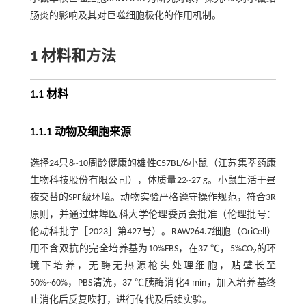
肠炎的影响及其对巨噬细胞极化的作用机制。
1 材料和方法
1.1 材料
1.1.1 动物及细胞来源
选择24只8~10周龄健康的雄性C57BL/6小鼠（江苏集萃药康
生物科技股份有限公司），体质量22~27 g。小鼠生活于昼
夜交替的SPF级环境。动物实验严格遵守操作规范，符合3R
原则，并通过蚌埠医科大学伦理委员会批准（伦理批号：
伦动科批字［2023］第427号）。RAW264.7细胞（OriCell）
用不含双抗的完全培养基为10%FBS，在37 ℃，5%CO
的环
2
境下培养，无酶无热源枪头处理细胞，贴壁长至
50%~60%，PBS清洗，37 ℃胰酶消化4 min，加入培养基终
止消化后反复吹打，进行传代及后续实验。