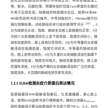
取检后的结肠组织经福尔马林固定后，再经卷曲成瑞士
卷、脱水、石蜡包埋，将蜡块组织切成3 μm厚度的石蜡切
片用于后续实验。结肠组织经脱蜡水化后，按照HE和AB-
PAS染色说明书进行操作，中性树脂封片，Olympus玻片扫
［
20
］
描仪观察结果。对结肠组织进行组织病理学评分
，0
分为结肠无炎症，隐窝、肠绒毛及肠上皮细胞均正常；1分
为较少炎症细胞浸润在上皮下固有层，隐窝空间较小，肠
绒毛轻度损伤，肠上皮局灶性损伤；2分为中等量的炎症细
胞浸润在黏膜肌层，隐窝空间较大，中等量的肠绒毛损
伤，肠上皮带状损伤；3分为大量的炎症细胞浸润在黏膜下
层和固有肌层，隐窝空间极大，肠绒毛重度损伤，肠上皮
弥漫性溃疡；4分为极严重的炎症细胞浸润和广泛的渗透，
隐窝消失，大范围的肠绒毛损伤甚至消失。
1.2.5 ELISA检测炎症介质蛋白表达情况
取肠黏膜经RIPA裂解液裂解后，匀浆器碾磨，离心取上
清，按照ELISA说明书进行稀释操作，酶标仪测量
A
，
450 nm
经标准曲线计算出结肠组织中炎症介质TNF-α、IL-6、iNOS