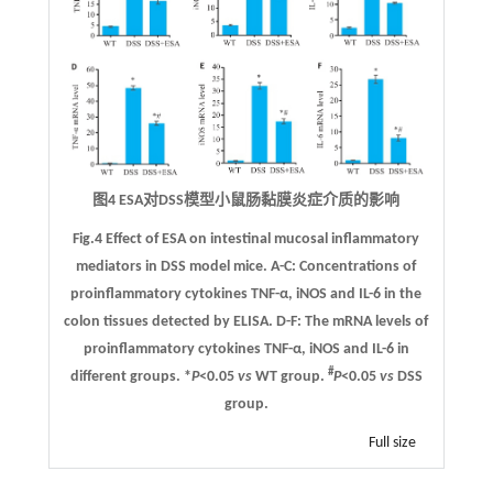
图4 ESA对DSS模型小鼠肠黏膜炎症介质的影响
Fig.4 Effect of ESA on intestinal mucosal inflammatory
mediators in DSS model mice.
A
-
C
: Concentrations of
proinflammatory cytokines TNF-α, iNOS and IL-6 in the
colon tissues detected by ELISA.
D
-
F
: The mRNA levels of
proinflammatory cytokines TNF-α, iNOS and IL-6 in
#
different groups. *
P
<0.05
vs
WT group.
P
<0.05
vs
DSS
group.
Full size