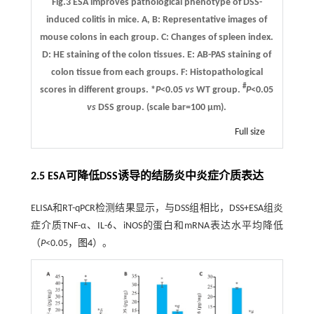
Fig.3 ESA improves pathological phenotype of DSS-
induced colitis in mice.
A
,
B
: Representative images of
mouse colons in each group.
C
: Changes of spleen index.
D
: HE staining of the colon tissues.
E
: AB-PAS staining of
colon tissue from each groups.
F
: Histopathological
#
scores in different groups. *
P
<0.05
vs
WT group.
P
<0.05
vs
DSS group. (scale bar=100 μm).
Full size
2.5 ESA可降低DSS诱导的结肠炎中炎症介质表达
ELISA和RT-qPCR检测结果显示，与DSS组相比，DSS+ESA组炎
症介质TNF-α、IL-6、iNOS的蛋白和mRNA表达水平均降低
（
P
<0.05，
图4
）。