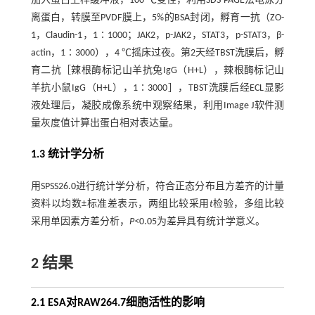
加入蛋白上样缓冲液，100 ℃变性，利用SDS-PAGE法电泳分
离蛋白，转膜至PVDF膜上，5%的BSA封闭，孵育一抗（ZO-
1，Claudin-1，1∶1000；JAK2，p-JAK2，STAT3，p-STAT3，β-
actin，1∶3000），4 ℃摇床过夜。第2天经TBST洗膜后，孵
育二抗［辣根酶标记山羊抗兔IgG（H+L），辣根酶标记山
羊抗小鼠IgG（H+L），1∶3000］，TBST洗膜后经ECL显影
液处理后，凝胶成像系统中观察结果，利用Image J软件测
量灰度值计算出蛋白相对表达量。
1.3 统计学分析
用SPSS26.0进行统计学分析，符合正态分布且方差齐的计量
资料以均数±标准差表示，两组比较采用
t
检验，多组比较
采用单因素方差分析，
P<
0.05为差异具有统计学意义。
2 结果
2.1 ESA对RAW264.7细胞活性的影响