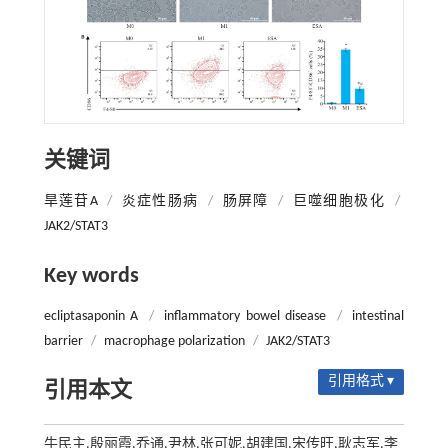
关键词
旱莲苷A
/
炎症性肠病
/
肠屏障
/
巨噬细胞极化
/
JAK2/STAT3
Key words
ecliptasaponin A
/
inflammatory bowel disease
/
intestinal
barrier
/
macrophage polarization
/
JAK2/STAT3
引用格式 ▾
引用本文
牛民主,殷丽霞,乔通,尹林,张可妮,胡建国,宋传旺,耿志军,李