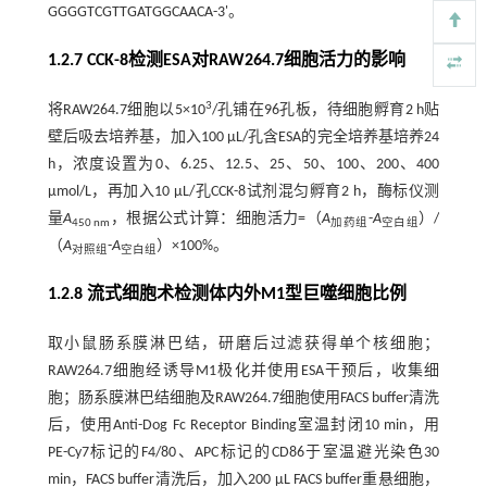
GGGGTCGTTGATGGCAACA-3'。
1.2.7 CCK-8检测ESA对RAW264.7细胞活力的影响
3
将RAW264.7细胞以5×10
/孔铺在96孔板，待细胞孵育2 h贴
壁后吸去培养基，加入100 μL/孔含ESA的完全培养基培养24
h，浓度设置为0、6.25、12.5、25、50、100、200、400
μmol/L，再加入10 μL/孔CCK-8试剂混匀孵育2 h，酶标仪测
量
A
，根据公式计算：细胞活力=（
A
-
A
）/
450 nm
加药组
空白组
（
A
-
A
）×100%。
对照组
空白组
1.2.8 流式细胞术检测体内外M1型巨噬细胞比例
取小鼠肠系膜淋巴结，研磨后过滤获得单个核细胞；
RAW264.7细胞经诱导M1极化并使用ESA干预后，收集细
胞；肠系膜淋巴结细胞及RAW264.7细胞使用FACS buffer清洗
后，使用Anti-Dog Fc Receptor Binding室温封闭10 min，用
PE-Cy7标记的F4/80、APC标记的CD86于室温避光染色30
min，FACS buffer清洗后，加入200 μL FACS buffer重悬细胞，