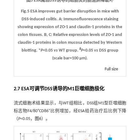
图5 ESA减轻DSS诱导的结肠炎的肠道屏障破坏
Fig.5 ESA improves gut barrier disruption in mice with
DSS-induced colitis.
A
: Immunofluorescence staining
showing expression of ZO-1 and claudin-1 proteins in the
colon tissues.
B
,
C
: Relative expression levels of ZO-1 and
claudin-1 proteins in colon mucosa detected by Western
#
blotting. *
P
<0.05
vs
WT group.
P
<0.05
vs
DSS group
(scale bar=100 μm).
Full size
2.7 ESA可调节DSS诱导的M1巨噬细胞极化
流式细胞术结果显示，与WT组相比，DSS组M1型巨噬细胞
+
+
标志物F4/80
CD86
比例增加，经ESA给药治疗后比例下降
（
P
<0.05，
图6
）。