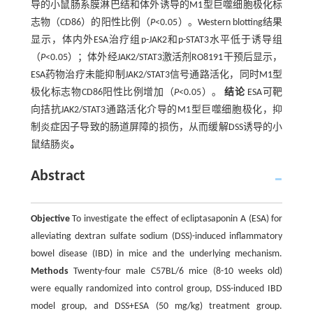
导的小鼠肠系膜淋巴结和体外诱导的M1型巨噬细胞极化标
志物（CD86）的阳性比例（
P
<0.05）。Western blotting结果
显示，体内外ESA治疗组p-JAK2和p-STAT3水平低于诱导组
（
P
<0.05）；体外经JAK2/STAT3激活剂RO8191干预后显示，
ESA药物治疗未能抑制JAK2/STAT3信号通路活化，同时M1型
极化标志物CD86阳性比例增加（
P
<0.05）。
结论
ESA可靶
向拮抗JAK2/STAT3通路活化介导的M1型巨噬细胞极化，抑
制炎症因子导致的肠道屏障的损伤，从而缓解DSS诱导的小
鼠结肠炎
。
Abstract
Objective
To investigate the effect of ecliptasaponin A (ESA) for
alleviating dextran sulfate sodium (DSS)-induced inflammatory
bowel disease (IBD) in mice and the underlying mechanism.
Methods
Twenty-four male C57BL/6 mice (8-10 weeks old)
were equally randomized into control group, DSS-induced IBD
model group, and DSS+ESA (50 mg/kg) treatment group.