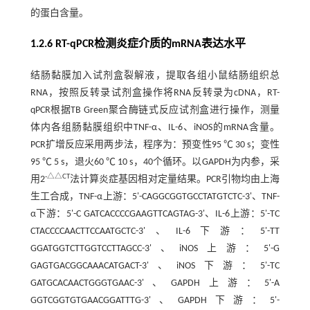
的蛋白含量。
1.2.6 RT-qPCR检测炎症介质的mRNA表达水平
结肠黏膜加入试剂盒裂解液，提取各组小鼠结肠组织总
RNA，按照反转录试剂盒操作将RNA反转录为cDNA，RT-
qPCR根据TB Green聚合酶链式反应试剂盒进行操作，测量
体内各组肠黏膜组织中TNF-α、IL-6、iNOS的mRNA含量。
PCR扩增反应采用两步法，程序为：预变性95 ℃ 30 s；变性
95 ℃ 5 s，退火60 ℃ 10 s，40个循环。以GAPDH为内参，采
-△△CT
用2
法计算炎症基因相对定量结果。PCR引物均由上海
生工合成，TNF-α上游：5'-CAGGCGGTGCCTATGTCTC-3'、TNF-
α下游：5'-C GATCACCCCGAAGTTCAGTAG-3'、IL-6上游：5'-TC
CTACCCCAACTTCCAATGCTC-3'、IL-6下游：5'-TT
GGATGGTCTTGGTCCTTAGCC-3'、iNOS上游：5'-G
GAGTGACGGCAAACATGACT-3'、iNOS下游：5'-TC
GATGCACAACTGGGTGAAC-3'、GAPDH上游：5'-A
GGTCGGTGTGAACGGATTTG-3'、GAPDH下游：5'-