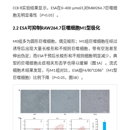
CCK-8实验结果显示，ESA在0~400 μmol/L对RAW264.7巨噬细
胞无明显毒性（
P
>0.05）。
2.2 ESA可抑制RAW264.7巨噬细胞M1型极化
M0组多为圆形巨噬细胞，偶见梭形；M1组巨噬细胞在经过
诱导后出现大量长梭形和不规则巨噬细胞，带有空泡甚至
伸出伪足；而ESA干预后长梭形和不规则细胞明显减少，典
型的巨噬细胞炎症相关形态学也得以缓解（
图1
A）。流式
+
+
细胞术结果发现，与M1组对比，ESA组F4/80
CD86
（M1型
巨噬细胞）比例下降（
P
<0.05，
图1
B）。