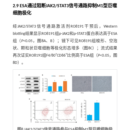
2.9 ESA通过阻断JAK2/STAT3信号通路抑制M1型巨噬
细胞极化
经JAK2/STAT3信号通路激活剂RO8191干预后，Western
blotting结果显示RO8191组p-JAK2和p-STAT3蛋白表达高于ESA
组（
P
<0.05，
图8
A、B）；镜下可见RO8191组梭形、空泡
状、颗粒状巨噬细胞等极化形态增多（
图8
C）；流式结果
+
+
再次证实RO8191组F4/80
CD86
比例高于ESA组（
P
<0.05，
图
8
D）。
图8 JAK2/STAT3信号通路参与ESA抑制M1型巨噬细胞极