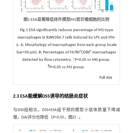
图1 ESA显著降低体外模型M1型巨噬细胞的比例
Fig.1 ESA significantly reduces percentage of M1-type
macrophages in RAW264.7 cells induced by LPS and IFN-
γ.
A
: Morphology of macrophages from each group (scale
+
+
bar=50 μm).
B
: Percentages of F4/80
CD86
macrophages
detected by flow cytometry. *
P
<0.05
vs
M0 group.
#
P
<0.05
vs
M1 group.
Full size
2.3 ESA能缓解DSS诱导的结肠炎症状
与DSS组相比，DSS+ESA组干预的模型小鼠体质量下降减
慢，DAI评分也降低（
P
<0.05，
图2
）。