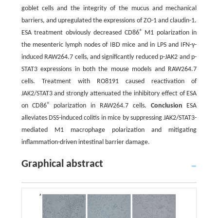
goblet cells and the integrity of the mucus and mechanical
barriers, and upregulated the expressions of ZO-1 and claudin-1.
+
ESA treatment obviously decreased CD86
M1 polarization in
the mesenteric lymph nodes of IBD mice and in LPS and IFN-γ-
induced RAW264.7 cells, and significantly reduced p-JAK2 and p-
STAT3 expressions in both the mouse models and RAW264.7
cells. Treatment with RO8191 caused reactivation of
JAK2/STAT3 and strongly attenuated the inhibitory effect of ESA
+
on CD86
polarization in RAW264.7 cells.
Conclusion
ESA
alleviates DSS-induced colitis in mice by suppressing JAK2/STAT3-
mediated M1 macrophage polarization and mitigating
inflammation-driven intestinal barrier damage.
Graphical abstract