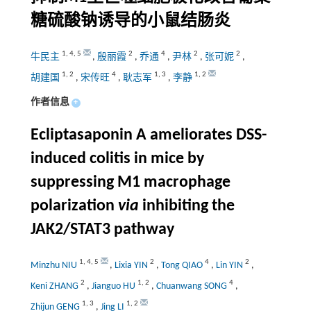
糖硫酸钠诱导的小鼠结肠炎
1
,
4
,
5
2
4
2
2
牛民主
,
殷丽霞
,
乔通
,
尹林
,
张可妮
,
1
,
2
4
1
,
3
1
,
2
胡建国
,
宋传旺
,
耿志军
,
李静
作者信息
+
Ecliptasaponin A ameliorates DSS-
induced colitis in mice by
suppressing M1 macrophage
polarization
via
inhibiting the
JAK2/STAT3 pathway
1
,
4
,
5
2
4
2
Minzhu NIU
,
Lixia YIN
,
Tong QIAO
,
Lin YIN
,
2
1
,
2
4
Keni ZHANG
,
Jianguo HU
,
Chuanwang SONG
,
1
,
3
1
,
2
Zhijun GENG
,
Jing LI