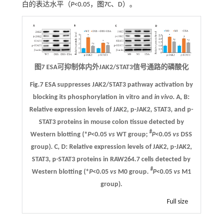
白的表达水平（
P
<0.05，
图7
C、D）。
图7 ESA可抑制体内外JAK2/STAT3信号通路的磷酸化
Fig.7 ESA suppresses JAK2/STAT3 pathway activation by
blocking its phosphorylation in vitro and
in vivo
.
A
,
B
:
Relative expression levels of JAK2, p-JAK2, STAT3, and p-
STAT3 proteins in mouse colon tissue detected by
#
Western blotting (*
P
<0.05
vs
WT group;
P
<0.05
vs
DSS
group).
C
,
D
: Relative expression levels of JAK2, p-JAK2,
STAT3, p-STAT3 proteins in RAW264.7 cells detected by
#
Western blotting (*
P
<0.05
vs
M0 group.
P
<0.05
vs
M1
group).
Full size