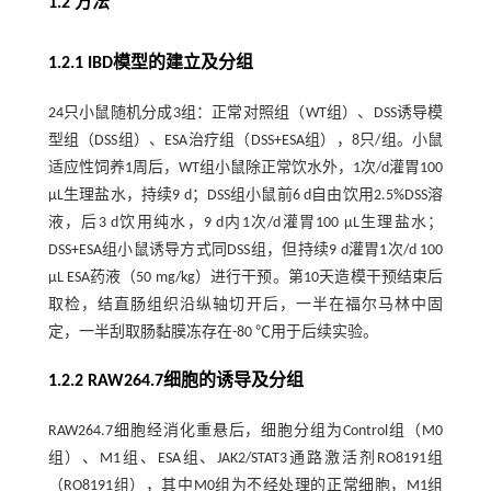
1.2 方法
1.2.1 IBD模型的建立及分组
24只小鼠随机分成3组：正常对照组（WT组）、DSS诱导模
型组（DSS组）、ESA治疗组（DSS+ESA组），8只/组。小鼠
适应性饲养1周后，WT组小鼠除正常饮水外，1次/d灌胃100
μL生理盐水，持续9 d；DSS组小鼠前6 d自由饮用2.5%DSS溶
液，后3 d饮用纯水，9 d内1次/d灌胃100 μL生理盐水；
DSS+ESA组小鼠诱导方式同DSS组，但持续9 d灌胃1次/d 100
μL ESA药液（50 mg/kg）进行干预。第10天造模干预结束后
取检，结直肠组织沿纵轴切开后，一半在福尔马林中固
定，一半刮取肠黏膜冻存在-80 ℃用于后续实验。
1.2.2 RAW264.7细胞的诱导及分组
RAW264.7细胞经消化重悬后，细胞分组为Control组（M0
组）、M1组、ESA组、JAK2/STAT3通路激活剂RO8191组
（RO8191组），其中M0组为不经处理的正常细胞，M1组