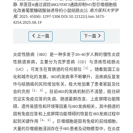
静. 旱莲苷A通过调控JAK2/STAT3通路抑制M1型巨噬细胞极
化改善葡聚糖硫酸钠诱导的小鼠结肠炎[J].
南方医科大学学
报
, 2025, 45(06): 1297-1306 DOI:10.12122/j.issn.1673-
4254.2025.06.19
上一篇
下一篇
炎症性肠病（IBD）是一种多发于20~40岁人群的慢性炎症
性肠道疾病，主要分为克罗恩病（CD）与溃疡性结肠炎
［
1
］
（UC），可发生在胃肠道的任何部位
。随着我国工业
化和城市化的发展，IBD的发病率不断攀升，且疾病反复发
作与结肠癌的风险增加有关，极大地加重了患者家庭及社
［
2
，
3
］
会的负担
。目前IBD的发病机制仍不清楚，既往研
究证实免疫应答的失调、肠道菌群改变、上皮屏障功能障
碍、遗传易感性和环境等因素与IBD发病相关，其中肠道的
固有免疫应答和上皮屏障功能障碍的恢复在IBD发病过程中
［
4
，
5
］
起到关键作用
。巨噬细胞是固有免疫的前线细胞，
大量的巨噬细胞浸润存在于IBD患者及动物模型中，在炎症