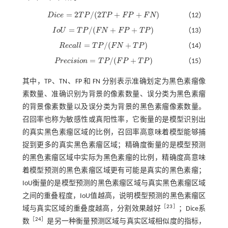
=
2
/
(
2
+
+
)
D
i
c
e
T
P
T
P
F
P
F
N
（12）
D
i
c
e
=
2
T
P
/
(
2
T
P
+
F
P
+
F
N
)
=
/
(
+
+
)
I
o
U
T
P
F
N
F
P
T
P
（13）
I
o
U
=
T
P
/
(
F
N
+
F
P
+
T
P
)
=
/
(
+
)
R
e
c
a
l
l
T
P
F
N
T
P
（14）
R
e
c
a
l
l
=
T
P
/
(
F
N
+
T
P
)
=
/
(
+
)
P
r
e
c
i
s
i
o
n
T
P
F
P
T
P
（15）
P
r
e
c
i
s
i
o
n
=
T
P
/
(
F
P
+
T
P
)
其中，TP、TN、FP 和 FN 分别表示准确划定为黑色素瘤像
素数量、准确识别为背景的像素数量、误分类为黑色素瘤
的背景像素数量以及误分类为背景的黑色素瘤像素数量。
召回率也称为敏感性或真阳性率，它衡量的是模型识别出
的真实黑色素瘤区域的比例，召回率高意味着模型能够捕
捉到更多的真实黑色素瘤区域；精确度衡量的是模型预测
的黑色素瘤区域中实际为黑色素瘤的比例，精确度高意味
着模型预测的黑色素瘤区域更有可能是真实的黑色素瘤；
IoU衡量的是模型预测的黑色素瘤区域与真实黑色素瘤区域
之间的重叠程度，IoU值越高，说明模型预测的黑色素瘤区
［
23
］
域与真实区域的重叠度越高，分割效果越好
；Dice系
［
24
］
数
是另一种衡量预测区域与真实区域相似度的指标，