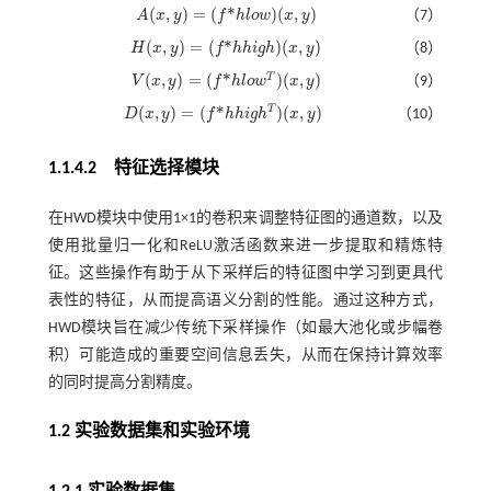
(
,
)
=
(
*
)
(
,
)
A
x
y
f
h
l
o
w
x
y
（7）
A
(
x
,
y
)
=
(
f
*
h
l
o
w
)
(
x
,
y
)
(
,
)
=
(
*
)
(
,
)
H
x
y
f
h
h
i
g
h
x
y
（8）
H
(
x
,
y
)
=
(
f
*
h
h
i
g
h
)
(
x
,
y
)
(
,
)
=
(
*
)
(
,
)
T
V
x
y
f
h
l
o
w
x
y
（9）
V
(
x
,
y
)
=
(
f
*
h
l
o
w
T
)
(
x
,
y
)
T
(
,
)
=
(
*
)
(
,
)
D
x
y
f
h
h
i
g
h
x
y
（10）
D
(
x
,
y
)
=
(
f
*
h
h
i
g
h
T
)
(
x
,
y
)
1.1.4.2 特征选择模块
在HWD模块中使用1×1的卷积来调整特征图的通道数，以及
使用批量归一化和ReLU激活函数来进一步提取和精炼特
征。这些操作有助于从下采样后的特征图中学习到更具代
表性的特征，从而提高语义分割的性能。通过这种方式，
HWD模块旨在减少传统下采样操作（如最大池化或步幅卷
积）可能造成的重要空间信息丢失，从而在保持计算效率
的同时提高分割精度。
1.2 实验数据集和实验环境