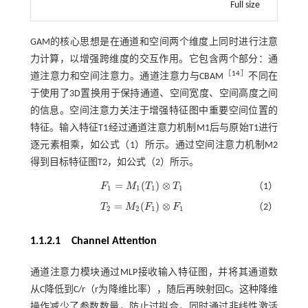
Full size
GAM的核心思想是在通道和空间两个维度上同时进行注意
力计算，以增强跨维度的交互作用。它包含两个部分：通
［
14
］
道注意力和空间注意力。通道注意力与CBAM
不同在
于使用了3D置换用于保持通道、空间宽度、空间高度之间
的信息。空间注意力关注于增强特征图中重要空间位置的
特征。输入特征T1经过通道注意力机制M1后与原始T1进行
逐元素相乘，如
公式（1）
所示。通过空间注意力机制M2
得到目标特征图T2，如
公式（2）
所示。
=
(
)
⊗
F
M
T
T
（1）
1
1
1
1
F
1
=
M
1
(
T
1
)
⊗
T
1
=
(
)
⊗
T
M
F
F
（2）
2
2
1
1
T
2
=
M
2
(
F
1
)
⊗
F
1
1.1.2.1 Channel Attention
通道注意力模块通过MLP接收输入特征图，并将其通道数
从C降低到C/r（r为降维比率），随后再映射回C。这种降维
操作减少了参数数量，防止过拟合，同时通过非线性激活