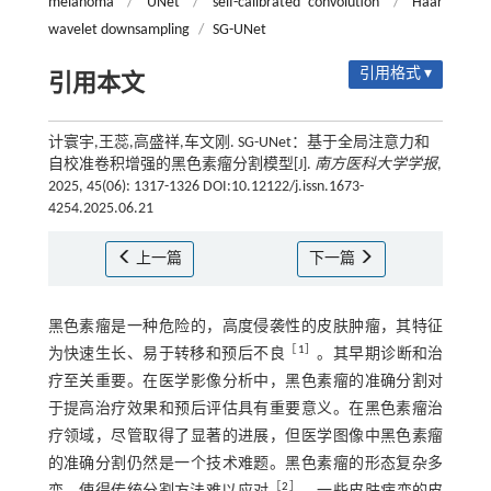
melanoma
/
UNet
/
self-calibrated convolution
/
Haar
wavelet downsampling
/
SG-UNet
引用格式 ▾
引用本文
计寰宇,王蕊,高盛祥,车文刚. SG-UNet：基于全局注意力和
自校准卷积增强的黑色素瘤分割模型[J].
南方医科大学学报
,
2025, 45(06): 1317-1326 DOI:10.12122/j.issn.1673-
4254.2025.06.21
上一篇
下一篇
黑色素瘤是一种危险的，高度侵袭性的皮肤肿瘤，其特征
［
1
］
为快速生长、易于转移和预后不良
。其早期诊断和治
疗至关重要。在医学影像分析中，黑色素瘤的准确分割对
于提高治疗效果和预后评估具有重要意义。在黑色素瘤治
疗领域，尽管取得了显著的进展，但医学图像中黑色素瘤
的准确分割仍然是一个技术难题。黑色素瘤的形态复杂多
［
2
］