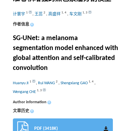
1
2
1
,
4
1
,
3
计寰宇
,
王蕊
,
高盛祥
,
车文刚
作者信息
+
SG-UNet: a melanoma
segmentation model enhanced with
global attention and self-calibrated
convolution
1
2
1
,
4
Huanyu JI
,
Rui WANG
,
Shengxiang GAO
,
1
,
3
Wengang CHE
Author information
+
文章历史
+
PDF (3418K)