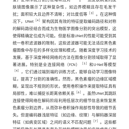
变，使得传统分割方法难以应对
。一些皮肤病变的皮
肤镜图像展示了这种复杂性，如边界模糊且存在毛发干
［
3
］
扰；面积较大且边界不清晰；对比度低等
。在这种情
［
4
］
况下，UNet
架构因其有效的特征提取编码路径和对称
的解码路径结合而成为生物医学图像分割的突出模型，这
使得精确定位成为可能。但是标准UNet的性能可能受到其
统一卷积滤波器的限制，这些滤波器可能无法适应黑色素
瘤图像中存在的多样化纹理和模式。随着深度学习技术的
发展，基于深度神经网络的方法在图像分割领域取得了显
［
5
］
著进展。特别是全连接网络（FCN）
和U-Net等模型
［
4
］
，它们通过端到端的训练方式，能够自动学习图像特
征，提高了分割的准确性。然而，黑色素瘤的边缘区域模
糊，呈现出不规则的形状。使用卷积操作来提取特征具有
［
6
］
局部性，难以捕捉长距离依赖关系
。虽然UNet其跳跃
连接使得网络在解码阶段利用低层次的细节信息来恢复黑
色素瘤分割边界，从而弥补卷积操作局部性导致的细节丢
失。但是编码器浅层特征（如边缘、纹理）与解码器深层
［
7
］
特征（如病变区域）之间的语义不匹配问题
。这些都