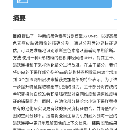
摘要
目的
提出了一种新的黑色素瘤分割模型SG-UNet，以提高黑
色素瘤皮肤镜图像的精确分割。通过分割后边界特征评
估，可以更准确地识别诊断黑色素瘤从而辅助早期诊断。
方法
使用一种U形结构的卷积神经网络UNet，对其主干、
跳跃连接和下采样池化部分进行改进。在主干部分，我们
将UNet的下采样部分参考Vgg的结构将卷积数量由10个增加
到13个加深网络层次来捕获更加精细的特征表示。为了进
一步提升特征提取和细节识别的能力，主干部分将传统的
卷积替换为自校准卷积增强模型对空间维度和通道维度特
征的捕获能力。同时，在池化部分将哈尔小波下采样替换
原有的池化层实现更有效的多尺度特征融合，并降低特征
图的空间分辨率。接着将全局注意力机制融入到每一层的
跳跃连接中更好地理解图像的上下文信息。
结果
实验结果