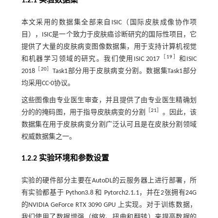
1.2.1 实验数据集
本文采用的数据集全部来自ISIC（国际皮肤成像协作项
目），ISIC是一个致力于皮肤癌诊断研究的国际性项目，它
提供了大量的皮肤病变图像数据集，用于支持计算机视觉
［
19
］
和机器学习领域的研究。我们使用ISIC 2017
和ISIC
［
20
］
2018
Task1部分用于皮肤病变分割。数据集Task1部分
均采用CC-0协议。
这些图像由专业医生审查，并且提供了由专业医生精确划
［
21
］
分的的掩码图，用于指导皮肤病变的分割
。因此，该
数据集在用于皮肤病变分割广泛认可且是在皮肤分割领域
权威数据集之一。
1.2.2 实验环境和参数设置
实验的硬件部分主要在AutoDL的云服务器上进行部署，所
有实验都基于 Python3.8 和 Pytorch2.1.1，并在2张拥有24G
的NVIDIA GeForce RTX 3090 GPU 上实现。对于训练数据，
我们使用了数据增强（缩放、扭曲和翻转）来提高数据的