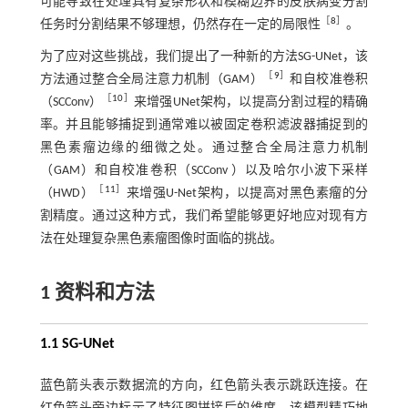
可能导致在处理具有复杂形状和模糊边界的皮肤病变分割
［
8
］
任务时分割结果不够理想，仍然存在一定的局限性
。
为了应对这些挑战，我们提出了一种新的方法SG-UNet，该
［
9
］
方法通过整合全局注意力机制（GAM）
和自校准卷积
［
10
］
（SCConv）
来增强UNet架构，以提高分割过程的精确
率。并且能够捕捉到通常难以被固定卷积滤波器捕捉到的
黑色素瘤边缘的细微之处。通过整合全局注意力机制
（GAM）和自校准卷积（SCConv ）以及哈尔小波下采样
［
11
］
（HWD）
来增强U-Net架构，以提高对黑色素瘤的分
割精度。通过这种方式，我们希望能够更好地应对现有方
法在处理复杂黑色素瘤图像时面临的挑战。
1 资料和方法
1.1 SG-UNet
蓝色箭头表示数据流的方向，红色箭头表示跳跃连接。在