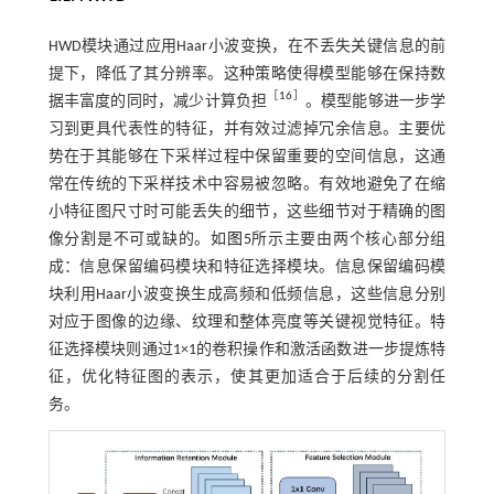
HWD模块通过应用Haar小波变换，在不丢失关键信息的前
提下，降低了其分辨率。这种策略使得模型能够在保持数
［
16
］
据丰富度的同时，减少计算负担
。模型能够进一步学
习到更具代表性的特征，并有效过滤掉冗余信息。主要优
势在于其能够在下采样过程中保留重要的空间信息，这通
常在传统的下采样技术中容易被忽略。有效地避免了在缩
小特征图尺寸时可能丢失的细节，这些细节对于精确的图
像分割是不可或缺的。如
图5
所示主要由两个核心部分组
成：信息保留编码模块和特征选择模块。信息保留编码模
块利用Haar小波变换生成高频和低频信息，这些信息分别
对应于图像的边缘、纹理和整体亮度等关键视觉特征。特
征选择模块则通过1×1的卷积操作和激活函数进一步提炼特
征，优化特征图的表示，使其更加适合于后续的分割任
务。