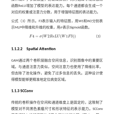
函数ReLU增加了模型的表达能力。每个通道都会生成一个
对应的权重或注意力分数，用于增强特征图的表达能力。
公式（3）
所示。F3表示输入的特征图，用W1和W2分别表
示MLP中降维和升维的权重，用
σ
表示Sigmoid函数。
σ
4
=
(
2
(
1
3
)
)
F
σ
W
R
e
L
U
W
F
（3）
F
4
=
σ
(
W
2
R
e
L
U
(
W
1
F
3
)
)
1.1.2.2 Spatial Attention
GAM通过两个卷积层融合空间信息，识别图像中的重要区
域。与通道注意力类似，空间注意力也使用了降维比率，
但去除了池化操作，避免了过多信息的丢失。这种设计使
得模型能够更精准地定位病变区域。
1.1.3 SCConv
传统的卷积操作在空间和通道维度上是固定的，这限制了
模型对不同黑色素瘤尺寸和形状特征的表示能力。SCConv