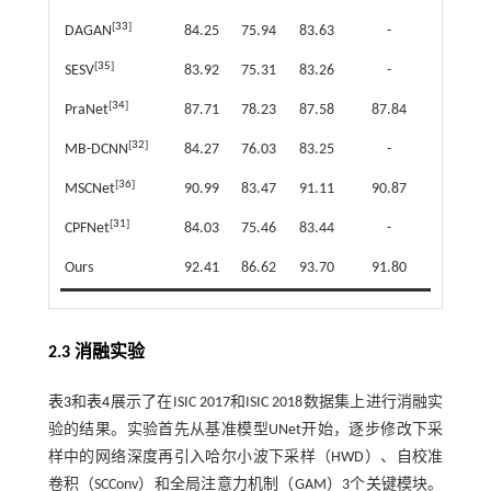
[
33
]
DAGAN
84.25
75.94
83.63
-
[
35
]
SESV
83.92
75.31
83.26
-
[
34
]
PraNet
87.71
78.23
87.58
87.84
[
32
]
MB-DCNN
84.27
76.03
83.25
-
[
36
]
MSCNet
90.99
83.47
91.11
90.87
[
31
]
CPFNet
84.03
75.46
83.44
-
Ours
92.41
86.62
93.70
91.80
2.3 消融实验
表3
和
表4
展示了在ISIC 2017和ISIC 2018数据集上进行消融实
验的结果。实验首先从基准模型UNet开始，逐步修改下采
样中的网络深度再引入哈尔小波下采样（HWD）、自校准
卷积（SCConv）和全局注意力机制（GAM）3个关键模块。