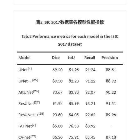
表2 ISIC 2017数据集各模型性能指标
Tab.2 Performance metrics for each model in the ISIC
2017 dataset
Model
Dice
IoU
Recall
Precision
[
4
]
UNet
89.20
81.98
91.24
88.81
[
25
]
UNet++
89.50
82.23
91.22
88.92
[
26
]
AttUNet
90.67
83.98
92.07
90.22
[
27
]
ResUNet
91.98
85.99
93.21
91.51
[
28
]
ResUNet++
90.60
84.05
92.62
89.96
[
7
]
FAT-Net
85.00
76.53
83.92
-
[
29
]
CA-net
86.30
75.91
85.45
87.18