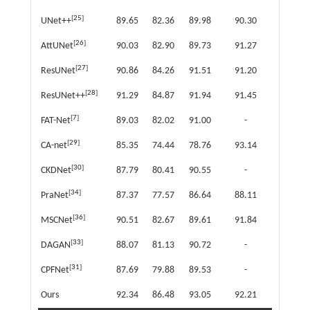
[
25
]
UNet++
89.65
82.36
89.98
90.30
[
26
]
AttUNet
90.03
82.90
89.73
91.27
[
27
]
ResUNet
90.86
84.26
91.51
91.20
[
28
]
ResUNet++
91.29
84.87
91.94
91.45
[
7
]
FAT-Net
89.03
82.02
91.00
-
[
29
]
CA-net
85.35
74.44
78.76
93.14
[
30
]
CKDNet
87.79
80.41
90.55
-
[
34
]
PraNet
87.37
77.57
86.64
88.11
[
36
]
MSCNet
90.51
82.67
89.61
91.84
[
33
]
DAGAN
88.07
81.13
90.72
-
[
31
]
CPFNet
87.69
79.88
89.53
-
Ours
92.34
86.48
93.05
92.21