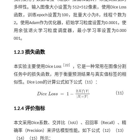
多样性。输入图像大小设置为 512×512像素，使用Dice Loss
函数，训练epoch设置为100，批量大小为8，线程个数为
2。使用Adam作为优化器，初始学习粒度设置为0.0001，使
用余弦退火学习粒度调度器，最小学习率设置为0.000
001。
1.2.3 损失函数
［
22
］
本实验主要使用Dice Loss
，它是一种常用在图像分割
任务中的损失函数，用于衡量预测结果与真实值标签的相
似性。Dice Loss的计算公式如下
公式（11）
：
2
|
|
⋂
X
Y
=
1
−
（11）
D
i
c
e
L
o
s
s
D
i
c
e
L
o
s
s
=
1
-
2
X
⋂
Y
X
+
Y
|
|
+
|
|
X
Y
1.2.4 评价指标
本文采用Dice系数、交并比（IoU）、召回率（Recall）、精
确率（Precision）来评估模型性能。如下
公式（12）
（13）
（14）（15）所示：