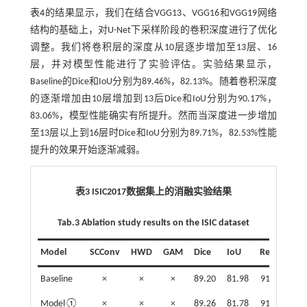
表4
的结果显示，我们在结合VGG13、VGG16和VGG19网络
结构的基础上，对U-Net下采样阶段的卷积深度进行了优化
调整。我们将卷积层的深度从10层逐步增加至13层、16
层，并对模型性能进行了实验评估。实验结果显示，
Baseline的Dice和IoU分别为89.46%，82.13%。随着卷积深度
的逐渐增加由10层增加到13后Dice和IoU分别为90.17%，
83.06%，模型性能确实有所提升。然而当深度进一步增加
至13层以上到16层时Dice和IoU分别为89.71%，82.53%性能
提升的效果开始逐渐减弱。
表3 ISIC2017数据集上的消融实验结果
Tab.3 Ablation study results on the ISIC dataset
Model
SCConv
HWD
GAM
Dice
IoU
Recall
Pre
Baseline
×
×
×
89.20
81.98
91.24
8
Model①
×
×
×
89.26
81.78
91.96
8