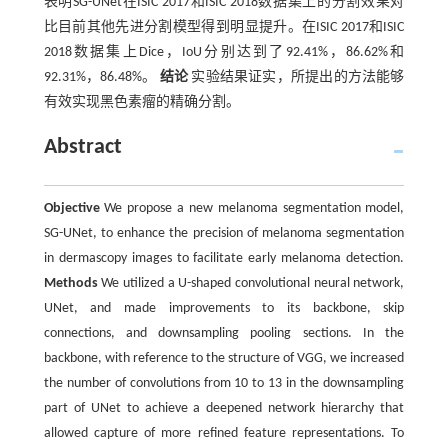
表明SG-UNet在ISIC 2017和ISIC 2018数据集上的分割效果对
比目前其他先进分割模型得到明显提升。在ISIC 2017和ISIC
2018数据集上Dice，IoU分别达到了92.41%，86.62%和
92.31%，86.48%。
结论
实验结果证实，所提出的方法能够
有效实现黑色素瘤的精确分割。
Abstract
Objective
We propose a new melanoma segmentation model,
SG-UNet, to enhance the precision of melanoma segmentation
in dermascopy images to facilitate early melanoma detection.
Methods
We utilized a U-shaped convolutional neural network,
UNet, and made improvements to its backbone, skip
connections, and downsampling pooling sections. In the
backbone, with reference to the structure of VGG, we increased
the number of convolutions from 10 to 13 in the downsampling
part of UNet to achieve a deepened network hierarchy that
allowed capture of more refined feature representations. To