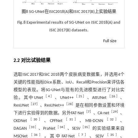
图8 SG-UNet在ISIC2018(
A
)和ISIC 2017(
B
)上实验结果
Fig.8 Experimental results of SG-UNet on ISIC 2018(
A
) and
ISIC 2017(
B
) datasets.
Full size
2.2 对比试验结果
选取ISIC 2017和ISIC 2018两个皮肤病变数据集，并选用4个
关键的性能指标Dice系数、IoU、Recall和Precision来评估各
模型的表现。将SG-UNet与现有的先进模型进行了对比实
［
4
］
［25］
［
26
］
验。其中UNet
、UNet++
、AttUNet
、
［
27
］
［28］
ResUNet
、ResUNet++
是在相同参数设置和环境
［
7
］
［
29
］
下进行实验得到的数据。另外FAT-Net
、CA-net
、
［
30
］
［
31
］
［
32
］
CKDNet
、CPFNet
、MB-DCNN
、
［
33
］
［
34
］
［
35
］
DAGAN
、PraNet
、SESV
的实验结果来自
［
36
］
［
7
］
［
35
］
MSCNet
，其中FAT-Net
、SESV
、