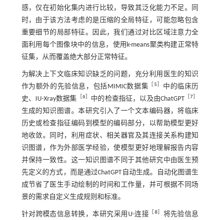
感，仅在初始化集内进行比较，导致其泛化能力不足。同
时，由于该方法考虑的是压缩的全局特征，可能忽略包含
重要细节的局部特征。因此，我们通过对比区域注意力全
面利用每个图像块中的信息，使用k-means聚类构建正常特
征集，从而覆盖绝大部分正常特征。
为解决上下文临床知识缺乏的问题，充分利用医生的知识
［
5
］
作为额外的先验信息，包括MIMIC数据集
中的临床历
［
6
］
［
7
］
史、IU-Xray数据集
中的检查指征，以及由ChatGPT
生成的知识图谱。本研究引入了一个文本编码器，将临床
历史或检查指征编码到模型的编码部分，以帮助模型更好
地收敛。同时，利用症状、相关器官及其连接关系构建知
识图谱，作为外部医学经验，使模型更好地理解报告内容
并保持一致性。这一知识图谱不同于其他研究中由医生预
先定义的方式，而是通过ChatGPT自动生成。自动化图谱生
成节省了医生手动绘制的时间和工作量，并可根据不同场
景的需求自定义生成规则和标准。
［
8
］
针对跨模态信息转换，本研究采用U-连接
将先验信息