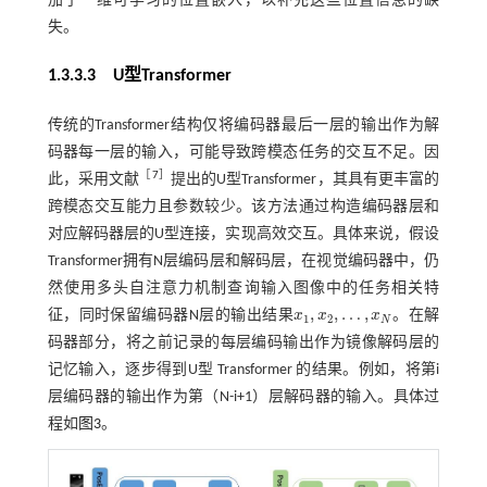
加了一维可学习的位置嵌入，以补充这些位置信息的缺
失。
1.3.3.3 U型Transformer
传统的Transformer结构仅将编码器最后一层的输出作为解
码器每一层的输入，可能导致跨模态任务的交互不足。因
［
7
］
此，采用文献
提出的U型Transformer，其具有更丰富的
跨模态交互能力且参数较少。该方法通过构造编码器层和
对应解码器层的U型连接，实现高效交互。具体来说，假设
Transformer拥有N层编码层和解码层，在视觉编码器中，仍
然使用多头自注意力机制查询输入图像中的任务相关特
,
,
…
,
征，同时保留编码器N层的输出结果
x
x
x
。在解
x
1
,
x
2
,
…
,
x
N
1
2
N
码器部分，将之前记录的每层编码输出作为镜像解码层的
记忆输入，逐步得到U型 Transformer 的结果。例如，将第i
层编码器的输出作为第（N-i+1）层解码器的输入。具体过
程如
图3
。