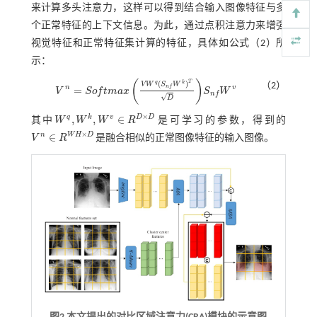
来计算多头注意力，这样可以得到结合输入图像特征与多
个正常特征的上下文信息。为此，通过点积注意力来增强
视觉特征和正常特征集计算的特征，具体如
公式（2）
所
示：
(
)
T
q
k
(
)
（2）
V
W
S
W
n
v
n
f
=
V
S
o
f
t
m
a
x
S
W
V
n
=
S
o
f
m
a
x
V
W
q
(
S
n
f
W
k
)
T
D
S
n
f
W
v
n
f
√
D
×
q
k
v
D
D
,
,
∈
其中
W
W
W
R
是可学习的参数，得到的
W
q
,
W
k
,
W
v
∈
R
D
×
D
×
n
W
H
D
∈
V
R
是融合相似的正常图像特征的输入图像。
V
n
∈
R
W
H
×
D