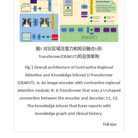
图1 对比区域注意力和知识融合U形
Transformer(CRAKUT)的总体架构
Fig.1 Overall architecture of Contrastive Regional
Attention and Knowledge infused U-Transformer
(CRAKUT).
A
: An image encoder with contrastive regional
attention module;
B
: A Transformer that uses a U-shaped
connection between the encoder and decoder;
C1
,
C2
:
The knowledge infuser that fuses reports with
knowledge graph and clinical history.
Full size