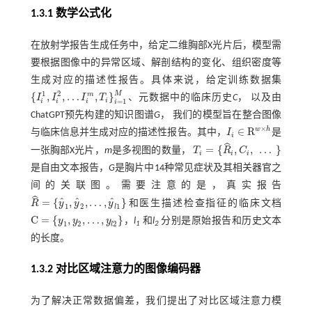
1.3.1 数学公式化
在放射学报告生成任务中，给定二维胸部X光片后，模型需
要根据图像中的异常区域、解剖结构的变化、组织密度等
生成对应的描述性报告。具体来说，给定训练数据集
1
2
M
m
{
,
,
…
,
}
I
I
I
T
、元数据中的临床历史
C
， 以及由
{
I
i
1
,
I
i
2
,
…
I
i
m
,
T
i
}
i
=
1
M
i
=
1
i
i
i
i
ChatGPT预先构建的知识图谱
G
， 我们的模型旨在整合图像
×
w
h
∈
R
与临床信息并生成对应的描述性报告。其中，
I
是
i
I
i
∈
R
w
×
h
ˆ
=
{
,
,
…
}
一张胸部X光片，
m
是多视图的数量，
T
R
C
T
i
=
{
R
^
i
,
C
i
,
…
}
i
i
i
是自由文本报告，
G
是胸片中14种常见症状及其相关器官之
间的关联图。需要注意的是，真实报告
ˆ
ˆ
ˆ
ˆ
=
{
,
,
…
,
}
R
y
y
y
和医生描述检查指征的临床文档
R
^
=
{
y
^
1
,
y
^
2
,
…
,
y
^
l
1
}
1
2
1
l
C
=
{
,
,
…
,
}
y
y
y
，
l
和
l
分别是原始报告和历史文本
C
=
{
y
1
,
y
2
,
…
,
y
l
2
}
1
2
2
1
2
l
的长度。
1.3.2 对比区域注意力的图像编码器
为了解决正常数据偏差，我们提出了对比区域注意力模