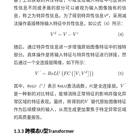
基于上述获取的共性特征，不难发现输入特征中与这些共
性信息不同或矛盾的部分可以被视为输入图像独有的信
d
息，称之为特异性信息。为了得到特异性信息
V
，采用减
法操作直接移除输入特征中共性信息，如
公式（4）
所示：
d
c
=
−
V
V
V
（4）
V
d
=
V
-
V
c
随后，通过特异性信息进一步增强原始图像特征中的独特
部分。具体操作是将输入特征与特异性特征进行拼接，然
后通过一个全连接层降维，如下所示：
'
d
=
;
(
(
[
]
)
)
V
R
e
L
U
F
C
V
V
（5）
V
'
=
R
e
L
U
F
C
V
;
V
d
'
其中，
ReLU（*）
表示 ReLU激活函数，
FC
是全连接层。
V
V
'
是一种新的对比特征，能够消除正常特征的影响并强化异
'
常区域的特征表现。最终，将得到的
V
替代原始图像特征
V
'
作为后续模块的输入，从而生成更加聚焦于特定异常区域
的高质量报告。
1.3.3 跨模态U型Transformer