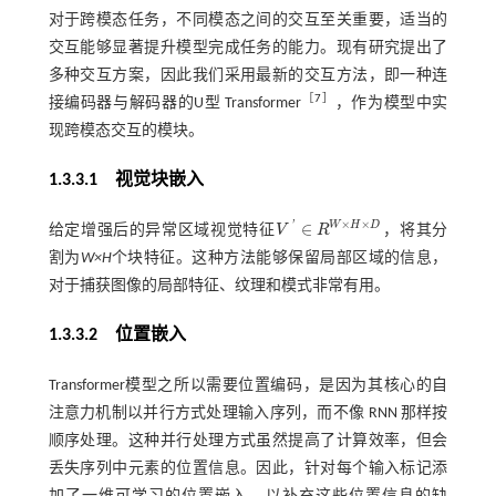
对于跨模态任务，不同模态之间的交互至关重要，适当的
交互能够显著提升模型完成任务的能力。现有研究提出了
多种交互方案，因此我们采用最新的交互方法，即一种连
［
7
］
接编码器与解码器的U型 Transformer
，作为模型中实
现跨模态交互的模块。
1.3.3.1 视觉块嵌入
×
×
'
W
H
D
∈
给定增强后的异常区域视觉特征
V
R
，将其分
V
'
∈
R
W
×
H
×
D
割为
W×H
个块特征。这种方法能够保留局部区域的信息，
对于捕获图像的局部特征、纹理和模式非常有用。
1.3.3.2 位置嵌入
Transformer模型之所以需要位置编码，是因为其核心的自
注意力机制以并行方式处理输入序列，而不像 RNN 那样按
顺序处理。这种并行处理方式虽然提高了计算效率，但会
丢失序列中元素的位置信息。因此，针对每个输入标记添