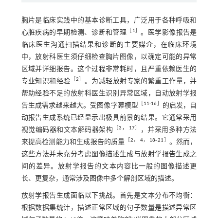
胸片是临床实践中的基本诊断工具，广泛用于各种呼吸和
［
1
］
心脏疾病的早期检测、诊断和管理
。医学影像报告是
临床医生沟通扫描结果和诊断的主要媒介，在临床环境
中，放射科医生须仔细检查胸片图像，以确定可能的异常
区域并详细报告。这个过程非常耗时，且严重依赖医生的
［
2
］
专业知识和经验
。为减轻放射专家的繁重工作量，并
帮助经验不足的放射科医生识别异常区域，自动放射学报
［
11
-
16
］
告生成需求越来越大。受图像字幕模型
的启发，自
动报告生成系统已经显示出极具前景的结果。它通常采用
［
3
，
17
］
视觉编码器和文本解码器架构
，并采用多种方法
［
2
，
4
，
18
-
21
］
来提高检测能力和生成报告的质量
。然而，
这些方法并未充分考虑图像描述生成与放射学报告生成之
间的差异。放射学报告的文本内容比一般的图像描述更
长、更复杂，通常涉及图像中多个解剖区域的描述。
放射学报告生成面临以下挑战。首先是文本分布不均衡：
根据数据集统计，描述正常区域的句子数量是描述异常区