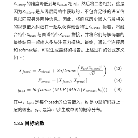
X
的维度降低到与
X
相同，然后将二者相加。这是
history
visual
因为
X
是从浅层网络中获取的，不包含足够的语义信
history
息以匹配另外两种信息。因此，将临床历史嵌入与最相关
的视觉嵌入纠缠在一起以获得融合特征
X
。接着，将融
fused
合特征
X
与图谱特征
X
拼接，并将它们与解码器的
fused
graph
最终结果一起输入多头注意力模块。最终，通过全连接层
和 softmax层，可以生成最终的报告。上述过程的公式定义
如下：
(
)
T
(
)
（13）
E
X
p
o
s
h
i
s
t
o
r
y
=
+
X
X
S
o
f
t
m
a
x
X
f
u
s
e
d
=
X
v
i
s
u
a
l
+
S
o
f
m
a
x
E
p
o
s
(
X
h
i
s
t
o
r
y
)
T
D
v
i
s
u
a
l
f
u
s
e
d
√
D
=
[
;
]
F
X
X
（14）
F
c
o
n
c
a
t
=
X
f
u
s
e
d
;
X
g
r
a
p
h
c
o
n
c
a
t
g
r
a
p
h
f
u
s
e
d
=
(
(
(
,
)
)
)
y
S
o
f
t
m
a
x
M
L
P
M
S
A
F
h
（15）
y
t
+
1
=
S
o
f
m
a
x
M
L
P
M
S
A
F
c
o
n
c
a
t
,
h
t
+
1
c
o
n
c
a
t
t
t
其中，
E
是每个patch的位置嵌入，
h
是 U型解码器上一
pos
t
层的输出，
y
是第
t+1
步生成单词的概率分布。
t+1
1.3.5 目标函数