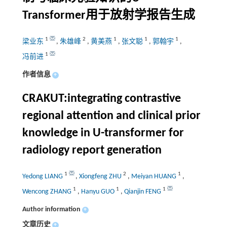
Transformer用于放射学报告生成
1
2
1
1
1
梁业东
,
朱雄峰
,
黄美燕
,
张文聪
,
郭翰宇
,
1
冯前进
作者信息
+
CRAKUT:integrating contrastive
regional attention and clinical prior
knowledge in U-transformer for
radiology report generation
1
2
1
Yedong LIANG
,
Xiongfeng ZHU
,
Meiyan HUANG
,
1
1
1
Wencong ZHANG
,
Hanyu GUO
,
Qianjin FENG
Author information
+
文章历史
+