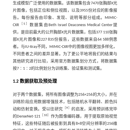
生成模型广泛使用的数据集。该数据集包含7470张胸部X光
片图像，包括正位和侧位视图，以及3955份对应的影像报
告。每份报告由印象、发现、说明等部分组成。MIMIC-
［
5
］
CXR
数据集由Beth Israel Deaconess Medical Center提
供，是目前最大的公开胸部X光片数据集，包括377 110张胸
部X光片图像和227 835份报告，这些数据来自64 588例患
者。与IU-Xray不同，MIMIC-CXR中的图像视图更加多样化，
不同患者之间的差异显著。为了更公平地将我们的结果与
其他研究进行比较，采用官方数据集划分方式，将数据集
按7∶1∶2的比例划分为训练集、验证集和测试集。
1.2 数据获取及预处理
对于两个数据集，将所有图像调整为256×256的大小，并在
训练阶段应用数据增强技术，包括随机水平翻转、颜色抖
［
9
］
动和仿射变换。受以往研究
的启发，采用预训练完毕
［
10
］
的DenseNet-121
作为图像编码器，用于提取原始视觉
特征，这些特征随后被投影到具有8×8空间分辨率的256维