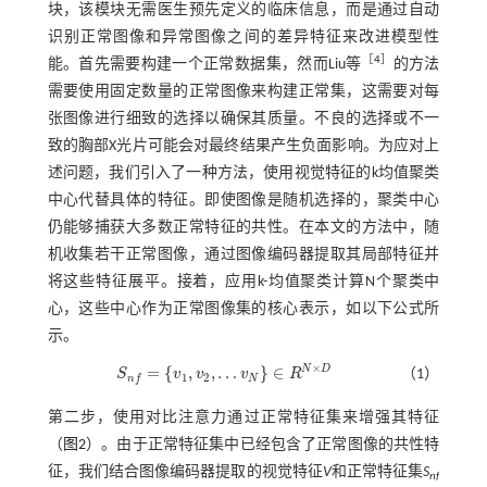
块，该模块无需医生预先定义的临床信息，而是通过自动
识别正常图像和异常图像之间的差异特征来改进模型性
［
4
］
能。首先需要构建一个正常数据集，然而Liu等
的方法
需要使用固定数量的正常图像来构建正常集，这需要对每
张图像进行细致的选择以确保其质量。不良的选择或不一
致的胸部X光片可能会对最终结果产生负面影响。为应对上
述问题，我们引入了一种方法，使用视觉特征的k均值聚类
中心代替具体的特征。即使图像是随机选择的，聚类中心
仍能够捕获大多数正常特征的共性。在本文的方法中，随
机收集若干正常图像，通过图像编码器提取其局部特征并
将这些特征展平。接着，应用k-均值聚类计算N个聚类中
心，这些中心作为正常图像集的核心表示，如以下公式所
示。
×
N
D
=
{
,
,
…
}
∈
S
v
v
v
R
（1）
1
2
N
n
f
S
n
f
=
v
1
,
v
2
,
…
v
N
∈
R
N
×
D
第二步，使用对比注意力通过正常特征集来增强其特征
（
图2
）。由于正常特征集中已经包含了正常图像的共性特
征，我们结合图像编码器提取的视觉特征
V
和正常特征集
S
nf