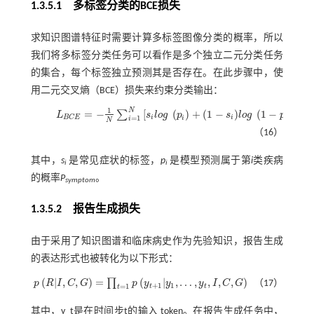
1.3.5.1 多标签分类的BCE损失
求知识图谱特征时需要计算多标签图像分类的概率，所以
我们将多标签分类任务可以看作是多个独立二元分类任务
的集合，每个标签独立预测其是否存在。在此步骤中，使
用二元交叉熵（BCE）损失来约束分类输出：
1
N
=
−
[
(
)
+
(
1
−
)
(
1
−
)
]
∑
L
s
l
o
g
p
s
l
o
g
p
L
B
C
E
=
-
1
N
∑
i
=
1
N
s
i
l
o
g
p
i
+
1
-
s
i
l
o
g
1
-
p
i
i
i
B
C
E
=
1
i
i
i
N
（16）
其中，
s
是常见症状的标签，
p
是模型预测属于第
i
类疾病
i
i
的概率
P
。
symptom
1.3.5.2 报告生成损失
由于采用了知识图谱和临床病史作为先验知识，报告生成
的表达形式也被转化为以下形式：
(
|
,
,
)
=
(
|
,
…
,
,
,
,
)
∏
p
R
I
C
G
p
y
y
y
I
C
G
（17）
p
R
|
I
,
C
,
G
=
∏
t
=
1
p
y
t
+
1
|
y
1
,
…
,
y
t
,
I
,
C
,
G
+
1
1
=
1
t
t
t
其中，y_t是在时间步t的输入 token。在报告生成任务中，