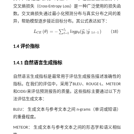
交叉熵损失（Cross-Entropy Loss）是一种广泛使用的损失函
数。交叉熵损失通过最小化预测分布与真实分布之间的差
异，帮助模型逐步接近目标分布。其公式表达如下：
l
ˆ
(
)
=
−
(
|
)
ˆ
∑
1
L
θ
l
o
g
p
y
y
（18）
L
C
E
θ
=
-
∑
t
=
1
l
1
l
o
g
p
θ
(
y
t
^
y
^
1
:
t
-
1
)
1
:
−
1
t
C
E
=
1
θ
t
t
1.4 评价指标
1.4.1 自然语言生成指标
自然语言生成指标是最常用于评估生成报告描述准确性的
指标。在我们的评估中，采用了BLEU、ROUGE-L、METEOR
和CIDEr来评估预测报告的质量。这些指标主要通过以下方
法评估生成文本：
BLEU： 生成文本与参考文本之间 n-grams（单词或短语）
的重叠程度。
METEOR： 生成文本与参考文本之间的形态学和语义相似