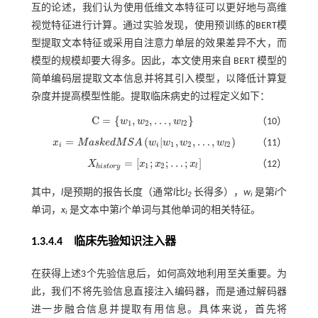
互的论述，我们认为使用低维文本特征可以更好地与高维
视觉特征进行计算。通过实验发现，使用预训练的BERT模
型提取文本特征或采用自注意力单层的效果差异不大，而
模型的规模却要大得多。因此，本文使用来自 BERT 模型的
简单编码层提取文本信息并将其引入模型，以降低计算复
杂度并提高模型性能。提取临床病史的过程定义如下：
C
=
{
,
,
…
,
}
w
w
w
（10）
C
=
w
1
,
w
2
,
…
,
w
l
2
1
2
2
l
=
(
|
,
,
…
,
)
x
M
a
s
k
e
d
M
S
A
w
w
w
w
（11）
x
i
=
M
a
s
k
e
d
M
S
A
w
i
|
w
1
,
w
2
,
…
,
w
l
2
1
2
2
i
i
l
=
[
;
;
…
;
]
X
x
x
x
（12）
X
h
i
s
t
o
r
y
=
x
1
;
x
2
;
…
;
x
l
1
2
h
i
s
t
o
r
y
l
其中，
l
是预期的报告长度（通常
l
比
l
长得多），
w
是第
i
个
2
i
单词，
x
是文本中第
i
个单词与其他单词的相关特征。
i
1.3.4.4 临床先验知识注入器
在获得上述3个先验信息后，如何高效地利用至关重要。为
此，我们不将先验信息直接注入编码器，而是通过解码器
进一步融合信息并提取有用信息。具体来说，首先将