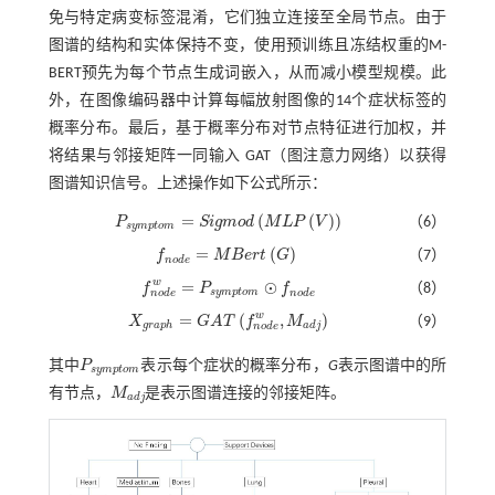
免与特定病变标签混淆，它们独立连接至全局节点。由于
图谱的结构和实体保持不变，使用预训练且冻结权重的M-
BERT预先为每个节点生成词嵌入，从而减小模型规模。此
外，在图像编码器中计算每幅放射图像的14个症状标签的
概率分布。最后，基于概率分布对节点特征进行加权，并
将结果与邻接矩阵一同输入 GAT（图注意力网络）以获得
图谱知识信号。上述操作如下公式所示：
=
(
(
)
)
P
S
i
g
m
o
d
M
L
P
V
（6）
P
s
y
m
p
t
o
m
=
S
i
g
m
o
d
M
L
P
V
s
y
m
p
t
o
m
=
(
)
f
M
B
e
r
t
G
（7）
f
n
o
d
e
=
M
B
e
r
t
G
n
o
d
e
w
=
⊙
f
P
f
（8）
s
y
m
p
t
o
m
f
n
o
d
e
w
=
P
s
y
m
p
t
o
m
⊙
f
n
o
d
e
n
o
d
e
n
o
d
e
w
=
(
,
)
X
G
A
T
f
M
（9）
X
g
r
a
p
h
=
G
A
T
f
n
o
d
e
w
,
M
a
d
j
g
r
a
p
h
a
d
j
n
o
d
e
其中
P
表示每个症状的概率分布，
G
表示图谱中的所
P
s
y
m
p
t
o
m
s
y
m
p
t
o
m
有节点，
M
是表示图谱连接的邻接矩阵。
M
a
d
j
a
d
j