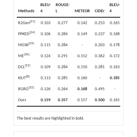
BLEU-
ROUGE-
BLEU-
ROUGE
Methods
4
L
METEOR
CIDEr
4
L
[
21
]
R2Gen
0.103
0.277
0.142
0.253
0.165
0.371
[
24
]
PPKED
0.106
0.284
0.149
0.237
0.168
0.376
[
29
]
MGSK
0.115
0.284
-
0.203
0.178
0.381
[
30
]
ME
0.124
0.291
0.152
0.362
0.172
0.380
[
31
]
DCL
0.109
0.284
0.150
0.281
0.163
0.383
[
8
]
KiUT
0.113
0.285
0.160
-
0.185
0.409
[
32
]
RGRG
0.126
0.264
0.168
0.495
-
-
Ours
0.159
0.357
0.157
0.500
0.165
0.355
The best results are highlighted in bold.