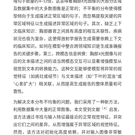
域句子数量的4~12倍，这意味着胸部X光图像的大部分区域
及数据集中的大多数图像是正常的；不平衡的分布使得模
型倾向于生成描述正常区域的句子，而忽略提取关键的异
常区域特征以生成描述异常区域的句子。其次，缺乏上下
文临床知识：胸部器官之间具有高度的相互关联性，疾病
状况也极为复杂，这使得放射学报告生成需要依赖上下文
的临床知识。如何在模型中整合跨领域知识是生成准确报
告的关键步骤。第三，跨模态信息转换：胸部X光图像与对
应的文本描述之间的适当跨模态交互可以显著增强模型从
视觉到文本的转换能力。这种交互能够使模型将异常的视
觉特征（如病灶或结节）与文本描述（如“下叶的混浊”或
“心影扩大”）相关联，从而提高生成报告的整体质量和可
靠性。
为解决文本分布不均衡的问题，我们采用了一种新方法，
［
4
］
利用数据集中大量的正常图像。本文受到文献
启发，
该方法通过寻找与输入特征最接近的正常视觉特征，并突
出它们之间的差异，从而增强属于异常区域的视觉特征。
然而，该方法对初始化高度依赖，并对输入图像非常敏