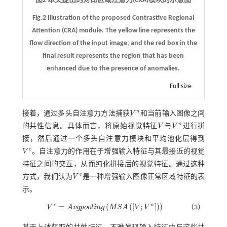
图2 本文提出的对比区域注意力(CRA)模块的示意图
Fig.2 Illustration of the proposed Contrastive Regional
Attention (CRA) module. The yellow line represents the
flow direction of the input image, and the red box in the
final result represents the region that has been
enhanced due to the presence of anomalies.
Full size
n
接着，通过多头自注意力方法捕获
V
和当前输入图像之间
V
n
n
的共性信息。具体而言，将原始视觉特征
V
与
V
进行拼
V
V
n
接，然后通过一个多头自注意力模块和平均池化层得到
c
V
。自注意力的作用在于增强输入特征与其最接近的视觉
V
c
特征之间的交互，从而纯化拼接后的视觉特征。通过这种
c
方式，我们认为
V
是一种增强输入图像正常区域特征的表
V
c
示。
c
n
=
(
(
[
;
]
)
)
V
A
v
g
p
o
o
l
i
n
g
M
S
A
V
V
（3）
V
c
=
A
v
g
p
o
o
l
i
n
g
M
S
A
V
;
V
n