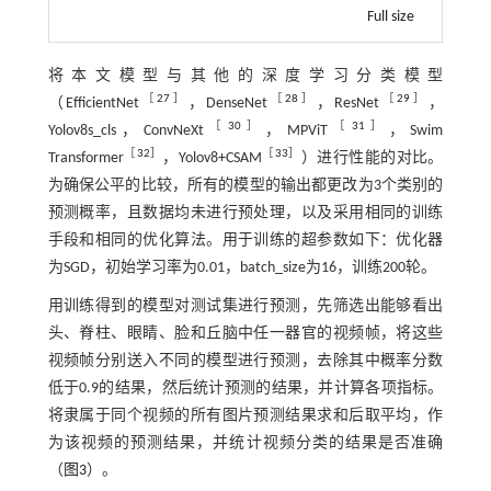
Full size
将本文模型与其他的深度学习分类模型
［
27
］
［
28
］
［
29
］
（EfficientNet
，DenseNet
，ResNet
，
［
30
］
［
31
］
Yolov8s_cls，ConvNeXt
，MPViT
，Swim
［
32
］
［
33
］
Transformer
，Yolov8+CSAM
）进行性能的对比。
为确保公平的比较，所有的模型的输出都更改为3个类别的
预测概率，且数据均未进行预处理，以及采用相同的训练
手段和相同的优化算法。用于训练的超参数如下：优化器
为SGD，初始学习率为0.01，batch_size为16，训练200轮。
用训练得到的模型对测试集进行预测，先筛选出能够看出
头、脊柱、眼睛、脸和丘脑中任一器官的视频帧，将这些
视频帧分别送入不同的模型进行预测，去除其中概率分数
低于0.9的结果，然后统计预测的结果，并计算各项指标。
将隶属于同个视频的所有图片预测结果求和后取平均，作
为该视频的预测结果，并统计视频分类的结果是否准确
（
图3
）。