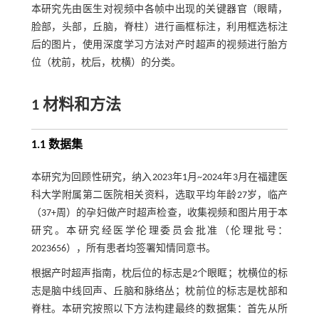
本研究先由医生对视频中各帧中出现的关键器官（眼睛，
脸部，头部，丘脑，脊柱）进行画框标注，利用框选标注
后的图片，使用深度学习方法对产时超声的视频进行胎方
位（枕前，枕后，枕横）的分类。
1 材料和方法
1.1 数据集
本研究为回顾性研究，纳入2023年1月~2024年3月在福建医
科大学附属第二医院相关资料，选取平均年龄27岁，临产
（37+周）的孕妇做产时超声检查，收集视频和图片用于本
研究。本研究经医学伦理委员会批准（伦理批号：
2023656），所有患者均签署知情同意书。
根据产时超声指南，枕后位的标志是2个眼眶；枕横位的标
志是脑中线回声、丘脑和脉络丛；枕前位的标志是枕部和
脊柱。本研究按照以下方法构建最终的数据集：首先从所