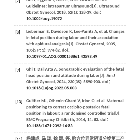
Ghi
T
,
Eggebø
T
,
Lees
C
,
et al
. ISUOG Practice
[7]
Guidelines: intrapartum ultrasound[J].
Ultrasound
Obstet Gynecol
,
2018
,
52
(1): 128-39. doi：
10.1002/uog.19072
Lieberman
E
,
Davidson
K
,
Lee-Parritz
A
,
et al
. Changes
[8]
in fetal position during labor and their association
with epidural analgesia[J].
Obstet Gynecol
,
2005
,
105
(5 Pt 1): 974-82. doi：
10.1097/01.AOG.0000158861.43593.49
Ghi
T
,
Dall’Asta
A
. Sonographic evaluation of the fetal
[9]
head position and attitude during labor[J].
Am J
Obstet Gynecol
,
2024
,
230
(3S): S890-900. doi：
10.1016/j.ajog.2022.06.003
Guittier
MJ
,
Othenin-Girard
V
,
Irion
O
,
et al
. Maternal
[10]
positioning to correct occipito-posterior fetal
position in labour: a randomised controlled trial[J].
BMC Pregnancy Childbirth
,
2014
,
14
: 83. doi：
10.1186/1471-2393-14-83
杨建成, 马 琰, 徐 颖,
等
. 胎方位异常阴道分娩第二产
[11]