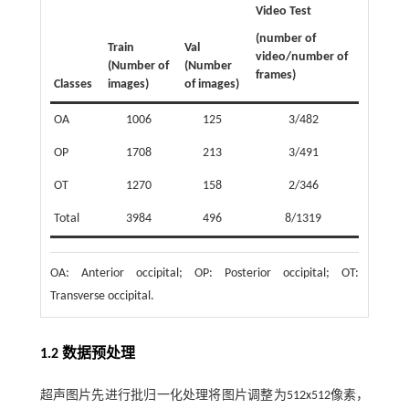
Video Test
(number of
Train
Val
video/number of
(Number of
(Number
frames)
Classes
images)
of images)
OA
1006
125
3/482
OP
1708
213
3/491
OT
1270
158
2/346
Total
3984
496
8/1319
OA: Anterior occipital; OP: Posterior occipital; OT:
Transverse occipital.
1.2 数据预处理
超声图片先进行批归一化处理将图片调整为512x512像素，