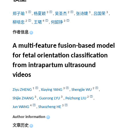
1
3
2
3
3
郑子瑜
,
杨夏颖
,
吴圣杰
,
张诗婕
,
吕国荣
,
2
4
3
柳培忠
,
王珺
,
何韶铮
作者信息
+
A multi-feature fusion-based model
for fetal orientation classification
from intrapartum ultrasound
videos
1
3
2
Ziyu ZHENG
,
Xiaying YANG
,
Shengjie WU
,
3
3
2
Shijie ZHANG
,
Guorong LYU
,
Peizhong LIU
,
4
3
Jun WANG
,
Shaozheng HE
Author information
+
文章历史
+