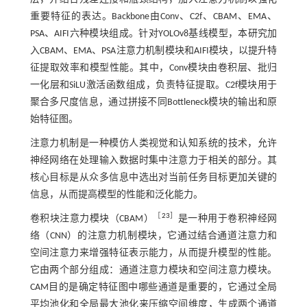
重要特征的表达。Backbone由Conv、C2f、CBAM、EMA、
PSA、AIFI六种模块组成。针对YOLOv8基线模型，本研究加
入CBAM、EMA、PSA注意力机制模块和AIFI模块，以提升特
征提取效率和模型性能。其中，Conv模块由卷积层、批归
一化层和SiLU激活函数组成，负责特征提取。C2f模块用于
聚合多尺度信息，通过拼接不同Bottleneck模块的输出和原
始特征图。
注意力机制是一种模仿人类视觉和认知系统的技术，允许
神经网络在处理输入数据时集中注意力于相关的部分。其
核心目标是从众多信息中选出对当前任务目标更加关键的
信息，从而提高模型的性能和泛化能力。
［
23
］
卷积块注意力模块（CBAM）
是一种用于卷积神经网
络（CNN）的注意力机制模块，它通过结合通道注意力和
空间注意力来增强特征表示能力，从而提升模型的性能。
它由两个部分组成：通道注意力模块和空间注意力模块。
CAM目的是确定特征图中哪些通道是重要的，它通过全局
平均池化和全局最大池化来压缩空间维度，生成两个通道