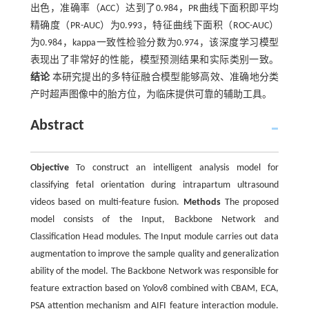
出色，准确率（ACC）达到了0.984，PR曲线下面积即平均
精确度（PR-AUC）为0.993，特征曲线下面积（ROC-AUC）
为0.984，kappa一致性检验分数为0.974，该深度学习模型
表现出了非常好的性能，模型预测结果和实际类别一致。
结论
本研究提出的多特征融合模型能够高效、准确地分类
产时超声图像中的胎方位，为临床提供可靠的辅助工具。
Abstract
Objective
To construct an intelligent analysis model for
classifying fetal orientation during intrapartum ultrasound
videos based on multi-feature fusion.
Methods
The proposed
model consists of the Input, Backbone Network and
Classification Head modules. The Input module carries out data
augmentation to improve the sample quality and generalization
ability of the model. The Backbone Network was responsible for
feature extraction based on Yolov8 combined with CBAM, ECA,
PSA attention mechanism and AIFI feature interaction module.