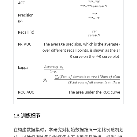
+
T
P
T
N
ACC
T
P
+
T
N
T
P
+
T
N
+
F
P
+
F
N
+
+
+
T
P
T
N
F
P
F
N
T
P
Precision
T
P
T
P
+
F
P
+
T
P
F
P
(P)
T
P
Recall (R)
T
P
T
P
+
F
N
+
T
P
F
N
PR-AUC
The average precision, which is the average of the prec
over different recall points, is shown as the area under 
R curve on the P-R curve plot
−
A
c
c
u
r
a
c
y
p
kappa
e
1
−
p
e
A
c
c
u
r
a
c
y
-
p
e
1
-
p
e
p
e
=
∑
i
(
S
u
m
o
f
e
l
e
m
e
n
t
s
i
n
r
o
w
i
*
S
u
m
o
(
∑
S
u
m
o
f
e
l
e
m
e
n
t
s
i
n
r
o
w
i
*
S
u
m
o
f
e
l
e
m
e
n
t
s
i
n
c
o
l
=
i
p
e
2
(
)
T
o
t
a
l
s
u
m
o
f
a
l
l
e
l
e
m
e
n
t
s
i
n
t
h
e
m
a
t
r
i
x
ROC-AUC
The area under the ROC curve
1.5 训练细节
在构建数据集时，本研究对初始数据按照一定比例随机划