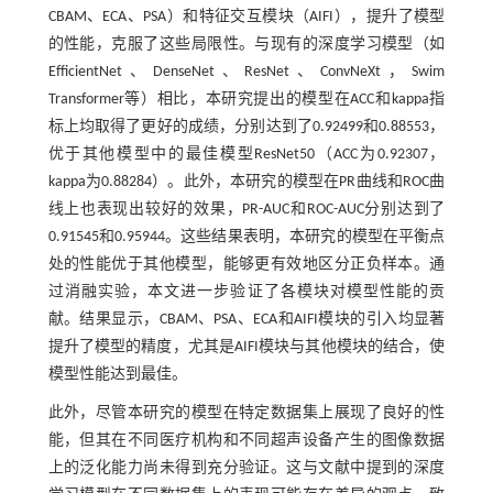
CBAM、ECA、PSA）和特征交互模块（AIFI），提升了模型
的性能，克服了这些局限性。与现有的深度学习模型（如
EfficientNet、DenseNet、ResNet、ConvNeXt，Swim
Transformer等）相比，本研究提出的模型在ACC和kappa指
标上均取得了更好的成绩，分别达到了0.92499和0.88553，
优于其他模型中的最佳模型ResNet50（ACC为0.92307，
kappa为0.88284）。此外，本研究的模型在PR曲线和ROC曲
线上也表现出较好的效果，PR-AUC和ROC-AUC分别达到了
0.91545和0.95944。这些结果表明，本研究的模型在平衡点
处的性能优于其他模型，能够更有效地区分正负样本。通
过消融实验，本文进一步验证了各模块对模型性能的贡
献。结果显示，CBAM、PSA、ECA和AIFI模块的引入均显著
提升了模型的精度，尤其是AIFI模块与其他模块的结合，使
模型性能达到最佳。
此外，尽管本研究的模型在特定数据集上展现了良好的性
能，但其在不同医疗机构和不同超声设备产生的图像数据
上的泛化能力尚未得到充分验证。这与文献中提到的深度