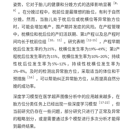
［
8
，
姿势，它对于胎儿的健康和分娩方式的选择影响显著
9
］
。在分娩过程中，枕前位是最理想的胎位，有利于自然
分娩。然而，当胎儿处于枕后位或枕横位等异常胎方位
时，可能会增加难产，围产期并发症的风险。在产程管理
中，枕横位和枕后位的产妇活跃期、第2产程以及总产程时
［
10
，
11
］
［
12
-
15
］
间均长于枕前位组
。研究表明
，产程早期
枕后位发生率约为25%，枕横位发生率为19%~49%；第2产
程枕后位发生率约为15%，枕横位发生率为10%~20%；持续
性枕后位发生率为5%~12%，持续性枕横位发生率为
3%~8%。及时的检测出异常胎方位，采取适当的体位和干
［
16
］
预措施
，可以帮助纠正异常胎方位，从而提高自然分
娩的成功率。
深度学习模型在医学超声图像分析中的应用越来越多，在
［
17
-
22
］
胎方位分类任务上已经出现一些深度学习模型
，但
当前研究仍存在一些问题，部分研究只进行了正常及异常
的粗略划分，或是需要通过多个模型进行多次分析才能得
到最终结果。