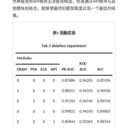
然单独使用AIFI模块无法提高精度，但是通过AIFI模块与其
他模块的结合，能够使最终的模型精度达到一个最佳的结
果。
表5 消融实验
Tab.5 Ablation experiment
Modules
ROC-
CBAM
PSA
ECA
AIFI
PR-AUC
AUC
ACC
kappa
0
0
0
0
0.87686
0.94205
0.87456
0.80322
1
0
0
0
0.88311
0.94350
0.90500
0.85025
0
1
0
0
0.91193
0.94745
0.89150
0.83678
0
0
1
0
0.89821
0.94370
0.89865
0.84478
0
0
0
1
0.86844
0.93363
0.86554
0.79148