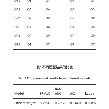
OT1
OT
OT
OT
OT
OA2
OA
OA
OA
OA
OP2
OP
OP
OP
OP
OA3
OA
OA
OA
OA
OP3
OP
OP
OP
OP
OT3
OT
OT
OT
OT
表4 不同模型结果的比较
Tab.4 Comparison of results from different models
ROC-
Model
PR-AUC
AUC
ACC
kappa
EfficientNet_b2
0.92545
0.96126
0.91431
0.86892