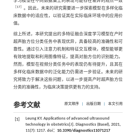
学习模型在不同数据集上的表现可能存在差异的观点一致
［
17
］
。因此，未来的研究需要进一步探索模型在多样化临
床数据中的适应性，以验证其在实际临床环境中的应用价
值。
综上所述，本研究提出的多特征融合深度学习模型在产时
超声胎方位分类任务中表现优异，具备较高的准确性和可
靠性。通过引入注意力机制和特征交互模块，模型能够更
有效地提取和利用图像特征，提高对胎方位的识别能力。
然而，模型在视频分类任务中的表现仍有待提升，且其在
多样化临床数据中的泛化能力仍需进一步验证。未来的研
究将致力于解决这些问题，以进一步提高产时超声胎方位
分类的准确性，为临床决策提供更有力的支持。
参考文献
原文顺序
|
出版日期
|
本文引用
Leung
KY
. Applications of advanced ultrasound
[1]
technology in obstetrics[J].
Diagnostics (Basel)
,
2021
,
11
(7): 1217. doi：
10.3390/diagnostics11071217