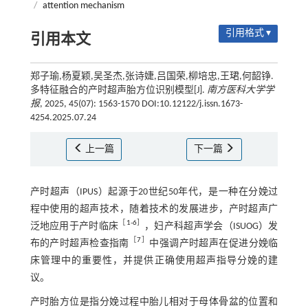
/
attention mechanism
引用格式 ▾
引用本文
郑子瑜,杨夏颖,吴圣杰,张诗婕,吕国荣,柳培忠,王珺,何韶铮.
多特征融合的产时超声胎方位识别模型[J].
南方医科大学学
报
, 2025, 45(07): 1563-1570 DOI:10.12122/j.issn.1673-
4254.2025.07.24
上一篇
下一篇
产时超声（IPUS）起源于20世纪50年代，是一种在分娩过
程中使用的超声技术，随着技术的发展进步，产时超声广
［
1
-
6
］
泛地应用于产时临床
，妇产科超声学会（ISUOG）发
［
7
］
布的产时超声检查指南
中强调产时超声在促进分娩临
床管理中的重要性，并提供正确使用超声指导分娩的建
议。
产时胎方位是指分娩过程中胎儿相对于母体骨盆的位置和