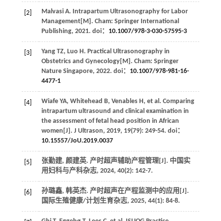
Malvasi
A
.
Intrapartum Ultrasonography for Labor
[2]
Management
[M]. Cham: Springer International
Publishing,
2021
. doi：
10.1007/978-3-030-57595-3
Yang
TZ
,
Luo
H
.
Practical Ultrasonography in
[3]
Obstetrics and Gynecology
[M]. Cham: Springer
Nature Singapore,
2022
. doi：
10.1007/978-981-16-
4477-1
Wiafe
YA
,
Whitehead
B
,
Venables
H
,
et al
. Comparing
[4]
intrapartum ultrasound and clinical examination in
the assessment of fetal head position in African
women[J].
J Ultrason
,
2019
,
19
(79): 249-54. doi：
10.15557/JoU.2019.0037
张勤建, 颜建英. 产时超声辅助产程管理[J].
中国实
[5]
用妇科与产科杂志
,
2024
,
40
(2): 142-7.
孙璐鑫, 韩英杰. 产时超声在产程监测中的应用[J].
[6]
国际生殖健康/计划生育杂志
,
2025
,
44
(1): 84-8.