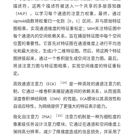
描述符，这两个描述符被送入一个共享的多层感知器
（MLP），以学习每个通道的注意力权重，最终，通过
sigmoid函数将权重归一化到［0，1］区间，并与原始特征
图相乘，实现通道维度的特征重标定；SAM关注特征图中
每个通道内的空间依赖关系，旨在捕捉特征图中每个空间
位置的重要性。它首先对特征图在通道维度上进行平均池
化和最大池化，生成2个二维特征图。然后，将这两个特征
图拼接起来，通过一个卷积层生成空间注意力图。最后，
将该注意力图与特征图相乘，实现空间维度的特征重标
定。
［
24
］
高效通道注意力（ECA）
是一种高效的通道注意力机
制，它通过一维卷积来捕捉通道间的依赖关系，从而提高
深度卷积神经网络（CNN）的性能。ECA模块以其高效性和
自适应特性，为网络提供了更强大的特征表示能力。
［
25
］
极化自注意力（PSA）
注意力机制是一种为细粒度的
像素级任务设计注意力模块，它通过在通道和空间维度上
保持高分辨率，减少了降维度造成的信息损失，并采用了