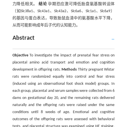
力降低相关。
结论
孕期恐应激可降低胎盘氨基酸转运体
（如Slc38a1、Slc43a1、Slc43a2、Slc6a6、Slc1a1、Slc6a9）
的基因与蛋白表达，导致胎鼠血清中的氨基酸水平下降，
从而可能影响成年后子代的认知能力。
Abstract
Objective
To investigate the impact of prenatal fear stress on
placental amino acid transport and emotion and cognition
development in offspring rats.
Methods
Thirty pregnant Wistar
rats were randomized equally into control and fear stress
(induced using an observational foot shock model) groups. In
each group, placental and serum samples were collected from 6
dams on gestational day 20, and the remaining rats delivered
naturally and the offspring rats were raised under the same
conditions until 8 weeks of age. Emotional and cognitive
outcomes of the offspring rats were assessed with behavioral
tests, and placental structure was examined using HE staining.