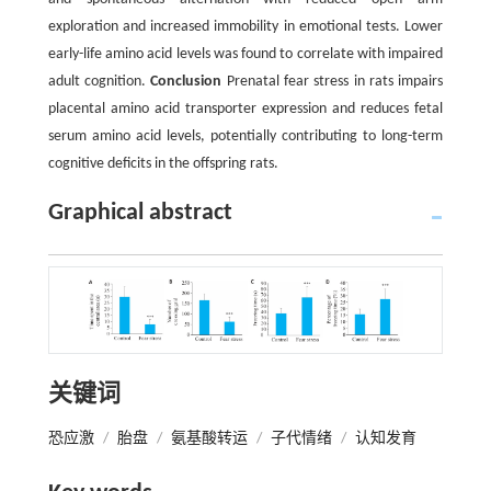
exploration and increased immobility in emotional tests. Lower
early-life amino acid levels was found to correlate with impaired
adult cognition.
Conclusion
Prenatal fear stress in rats impairs
placental amino acid transporter expression and reduces fetal
serum amino acid levels, potentially contributing to long-term
cognitive deficits in the offspring rats.
Graphical abstract
关键词
恐应激
/
胎盘
/
氨基酸转运
/
子代情绪
/
认知发育