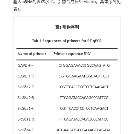
基因mRNA的表达水平。引物合成自Servicebio，具体序列见
表1
。
表1 引物序列
Tab.1 Sequences of primers for RT-qPCR
Name of primers
Primer sequence 5'-3'
GAPDH-F
CTGGAGAAACCTGCCAAGTATG
GAPDH-R
GGTGGAAGAATGGGAGTTGCT
Slc38a2-F
CGTTCACCTCCTCCTCAAGACT
Slc38a2-R
TTCAGATACCACAGCCCATTCG
Slc38a1-F
CGTTCACCTCCTCCTCAAGACT
Slc38a1-R
TTCAGATACCACAGCCCATTCG
Slc38a4-F
ATGAAGATGCCGAAAGTCAGAAG