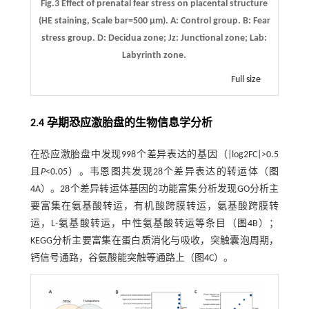
Fig.3 Effect of prenatal fear stress on placental structure
(HE staining, Scale bar=500 μm).
A
: Control group.
B
: Fear
stress group. D: Decidua zone; Jz: Junctional zone; Lab:
Labyrinth zone.
Full size
2.4 孕期恐应激胎盘的生物信息学分析
在恐应激胎盘中发现998个差异表达的基因（|log2FC|>0.5
且
P
<0.05）。韦恩图共发现28个差异表达的转运体（
图
4
A）。28个差异转运体基因的功能富集分析发现GO分析主
要富集在氨基酸转运，有机酸跨膜转运，氨基酸跨膜转
运，L-氨基酸转运，中性氨基酸转运等条目（
图4
B）；
KEGG分析主要富集在蛋白质消化与吸收，突触囊泡周期，
钙信号通路，谷氨酸能突触等通路上（
图4
C）。