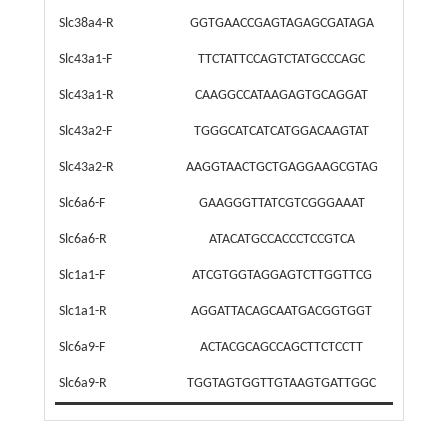
Slc38a4-R
GGTGAACCGAGTAGAGCGATAGA
Slc43a1-F
TTCTATTCCAGTCTATGCCCAGC
Slc43a1-R
CAAGGCCATAAGAGTGCAGGAT
Slc43a2-F
TGGGCATCATCATGGACAAGTAT
Slc43a2-R
AAGGTAACTGCTGAGGAAGCGTAG
Slc6a6-F
GAAGGGTTATCGTCGGGAAAT
Slc6a6-R
ATACATGCCACCCTCCGTCA
Slc1a1-F
ATCGTGGTAGGAGTCTTGGTTCG
Slc1a1-R
AGGATTACAGCAATGACGGTGGT
Slc6a9-F
ACTACGCAGCCAGCTTCTCCTT
Slc6a9-R
TGGTAGTGGTTGTAAGTGATTGGC