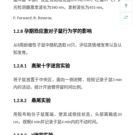
缓冲盐-甲醇。设定流动相流速0.8 mL/min，柱温35 ℃，荧
光检测器激发波长为340 nm，发射波长为455 nm。
F: Forward; R: Reverse.
1.2.8 孕期恐应激对子鼠行为学的影响
从8周龄雄性子鼠中随机选取10只，评估其情绪发育以及认
知发育。
1.2.8.1 高架十字迷宫实验
将子鼠放置于中央区，面向一侧闭臂，视频记录子鼠3 min
内的活动，统计开放臂停留时间比例。
1.2.8.2 悬尾实验
用胶布粘住子鼠尾端，使其成倒挂状态，头部离箱底20
cm，观察6 min并记录子鼠4 min内的不动时间。