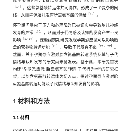
体主要有A系、L系以及具有特殊转运功能的转运体等
［
14
］
。这些氨基酸转运体共同协作，形成了一个复杂的网
［
15
］
络，从而确保胎儿发育所需氨基酸的供给
。
怀孕期间暴露于压力和心理障碍已被证实会导致胎儿神经
［
16
］
发育的异常
，从而对子代情感及认知的发育产生不良
［
17
-
19
］
影响
。课题组前期研究发现孕期恐应激可以影响胎
［
20
］
［
21
，
22
］
盘的营养物转运功能
，导致子代发育不良
。
然而，关于孕期恐应激对胎盘氨基酸转运系统及其与子代
情绪与认知发育的研究尚未见发表。基于此，本研究首次
构建“孕期恐应激-胎盘氨基酸转运-子代行为学”的研究框
架，以胎盘氨基酸转运体为切入点，探讨孕期恐应激对胎
盘氨基酸转运功能及子代情绪与认知发育的影响。
1 材料和方法
1.1 材料