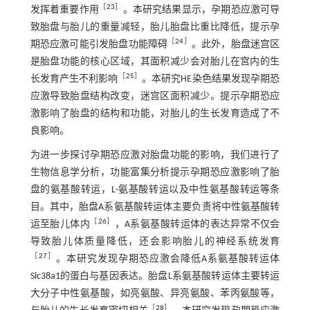
［
23
］
发挥着重要作用
。本研究结果显示，孕期恐应激可导
致胎盘与胎儿的重量减轻，胎儿胎盘比重比降低，提示孕
［
24
］
期恐应激可能引发胎盘功能障碍
。此外，胎盘迷宫区
是胎盘功能的核心区域，其面积减少会对胎儿在宫内的生
［
25
］
长发育产生不利影响
。本研究HE染色结果发现孕期恐
应激导致胎盘结构改变，迷宫区面积减少。提示孕期恐应
激影响了胎盘的结构和功能，对胎儿的生长发育造成了不
良影响。
为进一步探讨孕期恐应激对胎盘功能的影响，我们进行了
生物信息学分析，功能富集分析提示孕期恐应激影响了胎
盘的氨基酸转运，L-氨基酸转运以及中性氨基酸转运等条
目。其中，胎盘A系氨基酸转运体主要负责将中性氨基酸转
［
26
］
运至胎儿体内
，A系氨基酸转运体的表达异常不仅会
导致胎儿体质量降低，还会影响胎儿的神经系统发育
［
27
］
。本研究发现孕期恐应激会降低A系氨基酸转运体
Slc38a1的蛋白与基因表达。胎盘L系氨基酸转运体主要转运
大分子中性氨基酸，如亮氨酸、异亮氨酸、苯丙氨酸等，
［
28
］