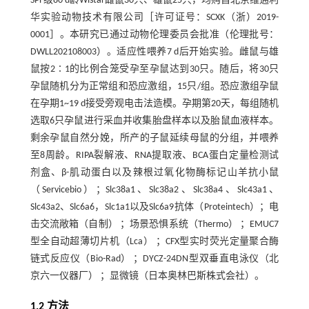
SPF级80 d龄Wistar雌鼠30只、雄鼠25只，均购自北京维通利
华实验动物技术有限公司［许可证号：SCXK（浙）2019-
0001］。本研究已通过动物伦理委员会批准（伦理批号：
DWLL202108003）。适应性喂养7 d后开始实验。雌鼠与雄
鼠按2∶1的比例合笼受孕至孕鼠达到30只。随后，将30只
孕鼠随机分为正常组和恐应激组，15只/组。恐应激组孕鼠
在孕期1~19 d接受旁观电击法造模。孕期第20天，每组随机
选取6只孕鼠进行采血并收集胎盘样本以及胎鼠血液样本。
剩余孕鼠自然分娩，所产的子鼠延续母鼠的分组，并喂养
至8周龄。RIPA裂解液、RNA提取液、BCA蛋白定量检测试
剂盒、β-肌动蛋白以及辣根过氧化物酶标记山羊抗小鼠
（Servicebio）；Slc38a1、Slc38a2、Slc38a4、Slc43a1、
Slc43a2、Slc6a6，Slc1a1以及Slc6a9抗体（Proteintech）；电
击交流敞箱（自制） ；场景恐惧系统（Thermo） ；EMUC7
型全自动超薄切片机（Lca） ；CFX型实时荧光定量聚合酶
链式反应仪（Bio-Rad） ；DYCZ-24DN型双垂直电泳仪（北
京六一仪器厂） ；显微镜（日本奥林巴斯株式会社）。
1.2 方法