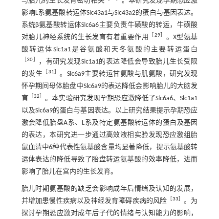
与胎儿的生长发育密切相关
。本研究发现孕期恐应激
影响L系氨基酸转运体Slc43a1与Slc43a2的蛋白与基因表达。
系统β氨基酸转运体Slc6a6主要负责牛磺酸的转运，牛磺酸
［
29
］
对胎儿神经系统的生长发育有着重要作用
。X型氨基
酸转运体Slc1a1是谷氨酸和天冬氨酸的主要转运蛋白
［
30
］
，有研究发现Slc1a1的表达降低会导致胎儿生长受限
［
31
］
的发生
。Slc6a9主要转运甘氨酸与肌氨酸，研究发现
怀孕期间母体胎盘中Slc6a9的表达降低会影响胎儿的大脑发
［
32
］
育
。本实验研究发现孕期恐应激降低了Slc6a6、Slc1a1
以及Slc6a9的蛋白与基因表达。以上研究结果提示孕期恐应
激会降低胎盘A系、L系及特定氨基酸转运体的蛋白及基因
的表达，本研究进一步通过高效液相实验发现恐应激组胎
鼠血清中6种代表性氨基酸含量均显著降低，提示氨基酸转
运体表达的降低导致了胎盘转运氨基酸的效率降低，进而
影响了胎儿在宫内的生长发育。
胎儿时期氨基酸的缺乏会影响成年后情绪及认知的发展，
［
33
］
并增加患慢性疾病以及神经发育障碍疾病的风险
。为
探讨孕期恐应激对成年后子代的情绪与认知能力的影响，