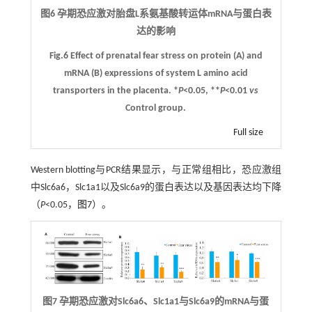
图6 孕期恐应激对胎盘L系氨基酸转运体mRNA与蛋白表
达的影响
Fig.6 Effect of prenatal fear stress on protein (
A
) and
mRNA (
B
) expressions of system L amino acid
transporters in the placenta. *
P
<0.05, **
P
<0.01
vs
Control group.
Full size
Western blotting与PCR结果显示，与正常组相比，恐应激组
中Slc6a6，Slc1a1以及Slc6a9的蛋白表达以及基因表达均下降
（
P
<0.05，
图7
）。
图7 孕期恐应激对Slc6a6、Slc1a1与Slc6a9的mRNA与蛋