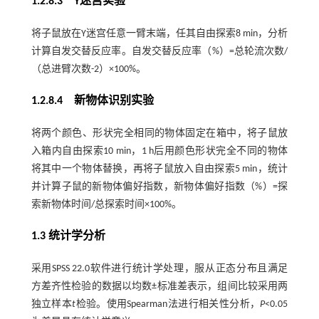
1.2.8.3 Y迷宫实验
将子鼠放在Y迷宫任意一臂末端，任其自由探索8 min，分析
计算自发交替反应率。自发交替反应率（%）=总轮流次数/
（总进臂次数-2）×100%。
1.2.8.4 新物体识别实验
将两个颜色、形状完全相同的物体固定在箱中，将子鼠放
入箱内自由探索10 min，1 h后用颜色形状完全不同的物体
将其中一个物体替换，再将子鼠放入自由探索5 min，统计
并计算子鼠的新物体偏好指数，新物体偏好指数（%）=探
索新物体时间/总探索时间×100%。
1.3 统计学分析
采用SPSS 22.0软件进行统计学处理，服从正态分布且满足
方差齐性检验的数据以均数±标准差表示，组间比较采用两
独立样本
t
检验。使用Spearman法进行相关性分析，
P
<0.05