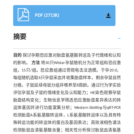
PDF (2713K)
摘要
目的
探讨孕期恐应激对胎盘氨基酸转运及子代情绪和认知
的影响。
方法
将30只Wistar孕鼠随机分为正常组和恐应激
组，15只/组。恐应激组通过旁观电击法造模。于孕20 d，
每组随机选取6只孕鼠采血并收集胎盘样本，剩余孕鼠自然
分娩，子鼠延续母鼠分组并喂养至8周龄。通过行为学实验
评估孕鼠及子鼠的情绪变化及认知能力；HE染色观察孕鼠
胎盘结构变化；生物信息学筛选恐应激胎盘差异表达的转
运体基因并进行功能富集分析；Western blotting与qRT-PCR
检测胎盘A系氨基酸转运体，L系氨基酸转运体以及具有特
殊转运功能的转运体的蛋白及基因表达；高效液相色谱法
检测胎鼠血清氨基酸含量；相关性分析探讨胎鼠血清氨基