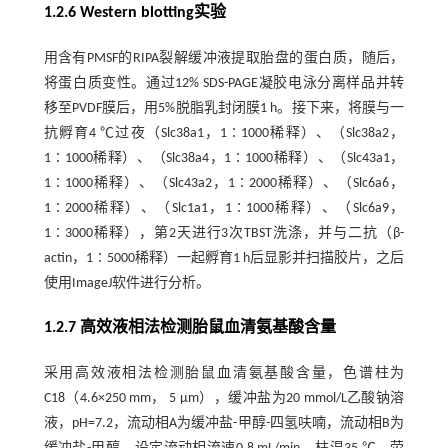
1.2.6 Western blotting实验
用含有PMSF的RIPA裂解缓冲液提取胎盘的蛋白质，随后，
将蛋白质变性。通过12% SDS-PAGE凝胶电泳分离样品并转
移至PVDF膜后，用5%脱脂乳封闭膜1 h。接下来，将膜与一
抗孵育4 ℃过夜（Slc38a1，1∶1000稀释）、（Slc38a2，
1∶1000稀释）、（Slc38a4，1∶1000稀释）、（Slc43a1，
1∶1000稀释）、（Slc43a2，1∶2000稀释）、（Slc6a6，
1∶2000稀释）、（Slc1a1，1∶1000稀释）、（Slc6a9，
1∶3000稀释），第2天进行3次TBST洗涤，并与二抗（β-
actin，1∶5000稀释）一起孵育1 h后显影并扫描胶片，之后
使用ImageJ软件进行分析。
1.2.7 高效液相法检测胎鼠血清氨基酸含量
采用高效液相法检测胎鼠血清氨基酸含量，色谱柱为
C18（4.6×250 mm， 5 μm），缓冲盐为20 mmol/L乙酸钠溶
液，pH=7.2，流动相A为缓冲盐-甲醇-四氢呋喃，流动相B为