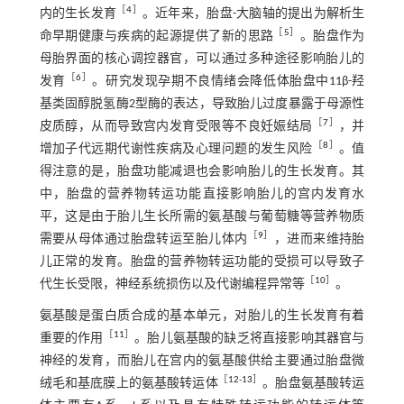
［
4
］
内的生长发育
。近年来，胎盘-大脑轴的提出为解析生
［
5
］
命早期健康与疾病的起源提供了新的思路
。胎盘作为
母胎界面的核心调控器官，可以通过多种途径影响胎儿的
［
6
］
发育
。研究发现孕期不良情绪会降低体胎盘中11β-羟
基类固醇脱氢酶2型酶的表达，导致胎儿过度暴露于母源性
［
7
］
皮质醇，从而导致宫内发育受限等不良妊娠结局
，并
［
8
］
增加子代远期代谢性疾病及心理问题的发生风险
。值
得注意的是，胎盘功能减退也会影响胎儿的生长发育。其
中，胎盘的营养物转运功能直接影响胎儿的宫内发育水
平，这是由于胎儿生长所需的氨基酸与葡萄糖等营养物质
［
9
］
需要从母体通过胎盘转运至胎儿体内
，进而来维持胎
儿正常的发育。胎盘的营养物转运功能的受损可以导致子
［
10
］
代生长受限，神经系统损伤以及代谢编程异常等
。
氨基酸是蛋白质合成的基本单元，对胎儿的生长发育有着
［
11
］
重要的作用
。胎儿氨基酸的缺乏将直接影响其器官与
神经的发育，而胎儿在宫内的氨基酸供给主要通过胎盘微
［
12
-
13
］
绒毛和基底膜上的氨基酸转运体
。胎盘氨基酸转运