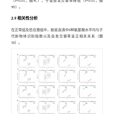
（
P
<0.01，
图9
C），子鼠自发交替率降低（
P
<0.01，
图
9
D）。
2.9 相关性分析
在正常组及恐应激组中，胎鼠血清中6种氨基酸水平均与子
代新物体识别指数以及自发交替率呈正相关关系（
图
10
）。