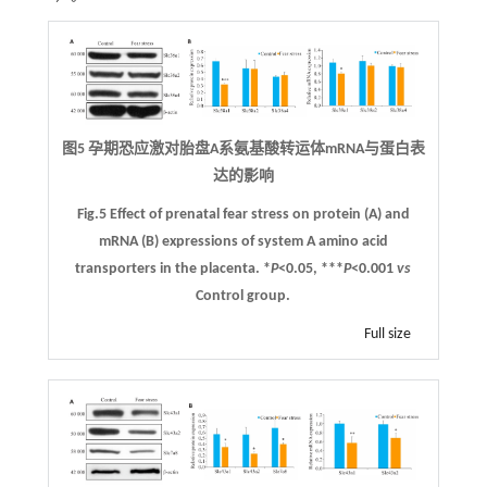
图5 孕期恐应激对胎盘A系氨基酸转运体mRNA与蛋白表
达的影响
Fig.5 Effect of prenatal fear stress on protein (
A
) and
mRNA (
B
) expressions of system A amino acid
transporters in the placenta. *
P
<0.05, ***
P
<0.001
vs
Control group.
Full size