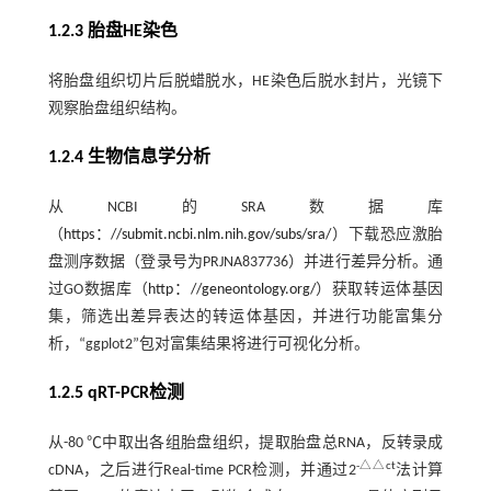
1.2.3 胎盘HE染色
将胎盘组织切片后脱蜡脱水，HE染色后脱水封片，光镜下
观察胎盘组织结构。
1.2.4 生物信息学分析
从NCBI的SRA数据库
（
https：//submit.ncbi.nlm.nih.gov/subs/sra/
）下载恐应激胎
盘测序数据（登录号为PRJNA837736）并进行差异分析。通
过GO数据库（
http：//geneontology.org/
）获取转运体基因
集，筛选出差异表达的转运体基因，并进行功能富集分
析，“ggplot2”包对富集结果将进行可视化分析。
1.2.5 qRT-PCR检测
从-80 ℃中取出各组胎盘组织，提取胎盘总RNA，反转录成
-△△ct
cDNA，之后进行Real-time PCR检测，并通过2
法计算