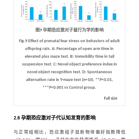
图9 孕期恐应激对子鼠行为学的影响
Fig.9 Effect of prenatal fear stress on behaviors of adult
offspring rats.
A
: Percentage of open arm time in
elevated plus maze test.
B
: Immobility time in tail
suspension test.
C
: Novel object preference index in
novel object recognition test.
D
: Spontaneous
alternation rate in Y-maze test (
n
=10). **
P
<0.01,
***
P
<0.001
vs
Control group.
Full size
2.8 孕期恐应激对子代认知发育的影响
与正常组相比，恐应激组子鼠新物体偏好指数降低