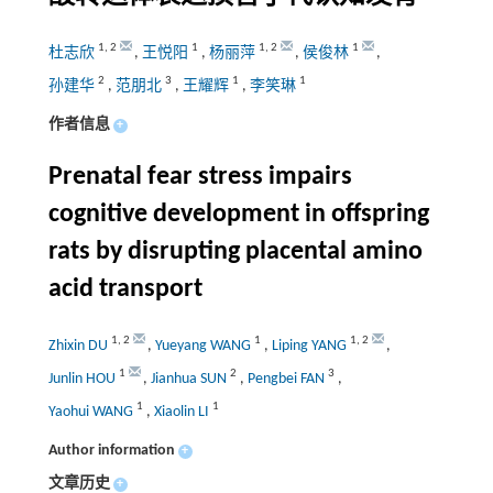
1
,
2
1
1
,
2
1
杜志欣
,
王悦阳
,
杨丽萍
,
侯俊林
,
2
3
1
1
孙建华
,
范朋北
,
王耀辉
,
李笑琳
作者信息
+
Prenatal fear stress impairs
cognitive development in offspring
rats by disrupting placental amino
acid transport
1
,
2
1
1
,
2
Zhixin DU
,
Yueyang WANG
,
Liping YANG
,
1
2
3
Junlin HOU
,
Jianhua SUN
,
Pengbei FAN
,
1
1
Yaohui WANG
,
Xiaolin LI
Author information
+
文章历史
+