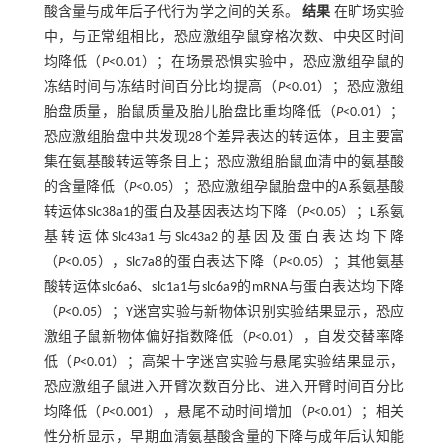
酸含量与成年后子代行为学之间的关系。
结果
在旷场实验
中，与正常组相比，恐应激组孕鼠穿格次数、中央区时间
均降低（
P
<0.01）；在场景恐惧实验中，恐应激组孕鼠的
冻结时间与冻结时间百分比均提高（
P
<0.01）；恐应激组
胎盘质量，胎鼠质量及胎儿胎盘比重均降低（
P
<0.01）；
恐应激组胎盘中共发现28个差异表达的转运体，且主要富
集在氨基酸转运等条目上；恐应激组胎鼠血清中的氨基酸
的含量降低（
P
<0.05）；恐应激组孕鼠胎盘中的A系氨基酸
转运体Slc38a1的蛋白及基因表达均下降（
P
<0.05）；L系氨
基转运体Slc43a1与Slc43a2的基因及蛋白表达均下降
（
P
<0.05），Slc7a8的蛋白表达下降（
P
<0.05）；其他氨基
酸转运体slc6a6、slc1a1与slc6a9的mRNA与蛋白表达均下降
（
P
<0.05）；Y迷宫实验与新物体识别实验结果显示，恐应
激组子鼠新物体偏好指数降低（
P
<0.01），自发交替率降
低（
P
<0.01）；高架十字迷宫实验与悬尾实验结果显示，
恐应激组子鼠进入开臂次数百分比、进入开臂时间百分比
均降低（
P
<0.001），悬尾不动时间增加（
P
<0.01）；相关
性分析显示，早期血清氨基酸含量的下降与成年后认知能