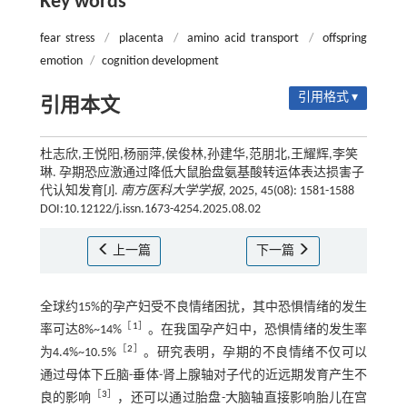
Key words
fear stress
/
placenta
/
amino acid transport
/
offspring
emotion
/
cognition development
引用格式 ▾
引用本文
杜志欣,王悦阳,杨丽萍,侯俊林,孙建华,范朋北,王耀辉,李笑
琳. 孕期恐应激通过降低大鼠胎盘氨基酸转运体表达损害子
代认知发育[J].
南方医科大学学报
, 2025, 45(08): 1581-1588
DOI:10.12122/j.issn.1673-4254.2025.08.02
上一篇
下一篇
全球约15%的孕产妇受不良情绪困扰，其中恐惧情绪的发生
［
1
］
率可达8%~14%
。在我国孕产妇中，恐惧情绪的发生率
［
2
］
为4.4%~10.5%
。研究表明，孕期的不良情绪不仅可以
通过母体下丘脑-垂体-肾上腺轴对子代的近远期发育产生不
［
3
］
良的影响
，还可以通过胎盘-大脑轴直接影响胎儿在宫