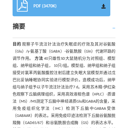
PDF (3470K)
摘要
目的
观察子午流注针法治疗失眠症的疗效及其对谷氨酸
（Glu）/γ-氨基丁酸（GABA）-谷氨酰胺（Gln）代谢环路的
调节作用。
方法
40只雄性SD大鼠随机分为对照组、模型
组、纳甲组和纳子组， 10只/组。模型组、纳甲组和纳子组
接受对氯苯丙氨酸腹腔注射后建立失眠大鼠模型并通过戊
巴比妥钠睡眠协同实验进行模型评价。造模成功后，纳甲
组与纳子组予以子午流注针法治疗7 d。采用苏木精-伊红染
色观察下丘脑病理组织，采用高效液相色谱（HPLC）-质谱
法（MS）/MS测定下丘脑中神经递质Glu和GABA的含量，采
用免疫组织化学法（IHC）检测下丘脑中GABAA受体
（GABAAR）的表达。采用免疫印迹法检测下丘脑谷氨酸脱
羧酶（GAD65/67）和谷氨酰胺合成酶（GS）的表达水平。