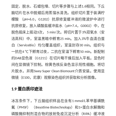
固定、脱水、石蜡包埋、切片等步骤与上述1.6相同。下丘
脑切片在水中脱蜡后用蒸馏水清洗。组织切片置于装满柠
檬酸 （pH=6.0，G1202）抗原修复缓冲液的微波炉中进行
抗原修复，放入磷酸盐缓冲盐水（pH=7.4，G0002）中，在
脱色摇床上摇动3次， 5 min/次。将切片置于3%双氧水（安
洁高科）中，室温黑暗中孵育25 min。加入3%牛血清白蛋
白（ServiceBio）均匀覆盖组织，室温封存30 min。组织与
一抗在4 ℃下孵育过夜，二抗在室温下孵育50 min。新配制
的DAB显色液（G1211）在切片略干燥后加入平板。显色时
间在显微镜下控制。棕黄色核反染色显示阳性细胞。将切
片脱水，并用Swey Super Clean Biomount介质安装。使用显
微镜（E100，尼康）观察染色组织并获取和分析图像。
1.9 蛋白质印迹法
冰冻条件下，下丘脑组织样品在含有1 mmol/L苯甲基磺酰
氟（PMSF） （Beyotime Biotechnology）和1×蛋白水解酶和
磷酸酶抑制剂混合物的放射免疫沉淀分析（RIPA）缓冲液