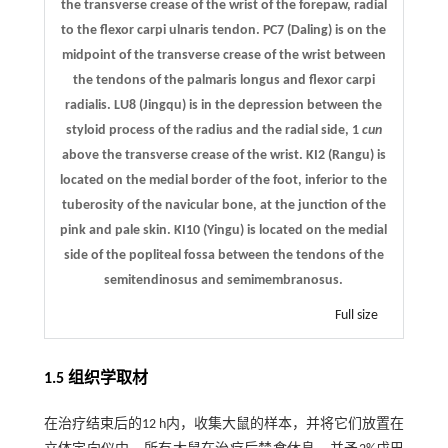
the transverse crease of the wrist of the forepaw, radial
to the flexor carpi ulnaris tendon. PC7 (Daling) is on the
midpoint of the transverse crease of the wrist between
the tendons of the palmaris longus and flexor carpi
radialis. LU8 (Jingqu) is in the depression between the
styloid process of the radius and the radial side, 1
cun
above the transverse crease of the wrist. KI2 (Rangu) is
located on the medial border of the foot, inferior to the
tuberosity of the navicular bone, at the junction of the
pink and pale skin. KI10 (Yingu) is located on the medial
side of the popliteal fossa between the tendons of the
semitendinosus and semimembranosus.
Full size
1.5 组织学取材
在治疗结束后的12 h内，收集大鼠的样本，并将它们放置在