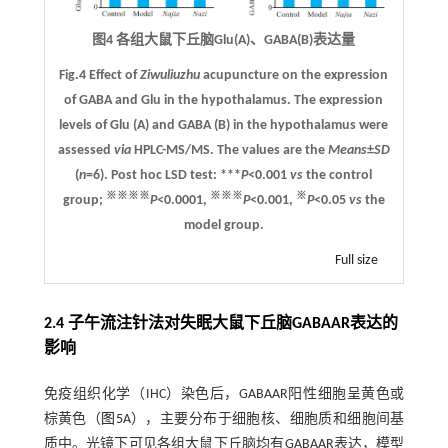
图4 各组大鼠下丘脑Glu(
A
)、GABA(
B
)表达量
Fig.4 Effect of
Ziwuliuzhu
acupuncture on the expression
of GABA and Glu in the hypothalamus. The expression
levels of Glu
(A)
and GABA
(B)
in the hypothalamus were
assessed
via
HPLC-MS/MS. The values are the
Means
±
SD
(
n
=6). Post hoc LSD test: ***
P
<0.001
vs
the control
※※※※
※※※
※
group;
P
<0.0001,
P
<0.001,
P
<0.05
vs
the
model group.
Full size
2.4 子午流注针法对失眠大鼠下丘脑GABAAR表达的
影响
免疫组织化学（IHC）染色后，GABAAR阳性细胞呈黄色或
棕黄色（
图5
A），主要分布于细胞核、细胞质和细胞间基
质中。光镜下可见各组大鼠下丘脑均有GABAAR表达，模型