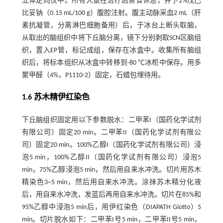
立体定向仪中。所有大鼠在治疗后禁食休息，并予2%戊巴
比妥钠（0.15 mL/100 g）腹腔注射。腹主动脉采血2 mL（肝
素抗凝管，分离淋巴细胞备用）后，于冰台上断头取脑，
从取出的脑组织中将下丘脑分离，镜下分别剥取SCN区脑组
织，置入EP管，标记成组，保存在冰盒中。收集所有脑组
织后，将标本组织从冰盒中转移到-80 ℃冰柜中保存。用多
聚甲醛（4%，P1110-2）固定，石蜡包埋待用。
1.6 苏木精伊红染色
下丘脑组织固定用以下参数脱水：二甲苯I（国药化学试剂
有限公司）固定20 min。二甲苯II（国药化学试剂有限公
司）固定20 min。100%乙醇I（国药化学试剂有限公司）浸
泡5 min，100%乙醇II（国药化学试剂有限公司）浸泡5
min，75%乙醇浸泡5 min，然后用自来水冲洗。切片用苏木
精染色3~5 min，然后用自来水冲洗。涂抹苏木精分化液
后，用自来水冲洗，发蓝后再用自来水冲洗。切片在85%和
95%乙醇中浸泡5 min后，用伊红染色（DIAPATH Giotto）5
min。切片脱水如下：二甲苯I号5 min，二甲苯II号5 min，