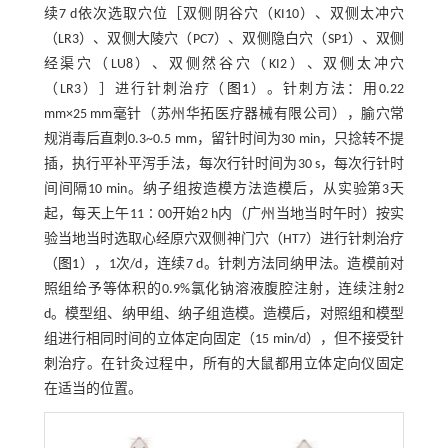
续7 d依次选取穴位［双侧阴谷穴（KI10）、双侧太冲穴
（LR3）、双侧大陵穴（PC7）、双侧隐白穴（SP1）、双侧
经渠穴（LU8）、双侧然谷穴（KI2）、双侧太冲穴
（LR3）］进行针刺治疗（
图1
）。针刺方法：用0.22
mm×25 mm毫针（苏州华拓医疗器械有限公司），腧穴常
规消毒后直刺0.3~0.5 mm，留针时间为30 min，只捻转不提
插，执行平补平泻手法，每次行针时间为30 s，每次行针时
间间隔10 min。纳子组按造模方法造模后，从实验第3天
起，每天上午11∶00开始2 h内（广州当地当时午时）按实
验当地当时选取心经原穴双侧神门穴（HT7）进行针刺治疗
（
图1
），1次/d，连续7 d。针刺方法同纳甲法。造模前对
照组给予等体积的0.9%氯化钠溶液腹腔注射，连续注射2
d。模型组、纳甲组、纳子组造模。造模后，对照组和模型
组进行相同时间的立体定向固定（15 min/d），但不接受针
刺治疗。在针灸过程中，所有的大鼠都用立体定向仪固定
在适当的位置。