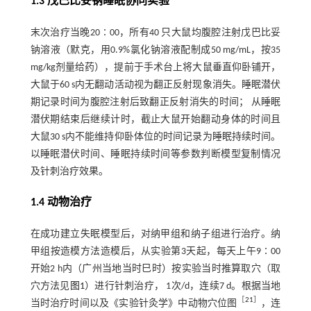
1.3 戊巴比妥钠睡眠协同实验
末次治疗当晚20∶00，所有40 只大鼠均腹腔注射戊巴比妥
钠溶液（默克，用0.9%氯化钠溶液配制成50 mg/mL，按35
mg/kg剂量给药），提前于手术台上将大鼠垂直仰卧铺开，
大鼠于60 s内无翻动活动视为翻正反射现象消失。睡眠潜伏
期记录时间为腹腔注射后致翻正反射消失的时间； 从睡眠
潜伏期结束后继续计时，截止大鼠开始翻动身体的时间且
大鼠30 s内不能维持仰卧体位的时间记录为睡眠持续时间。
以睡眠潜伏时间、睡眠持续时间等参数判断模型复制情况
及针刺治疗效果。
1.4 动物治疗
在成功建立失眠模型后，对纳甲组和纳子组进行治疗。纳
甲组按造模方法造模后，从实验第3天起，每天上午9∶00
开始2 h内（广州当地当时巳时）按实验当时推算取穴（取
穴方法见
图1
）进行针刺治疗， 1次/d，连续7 d。根据当地
［
21
］
当时治疗时间以及《实验针灸学》中动物穴位图
，连