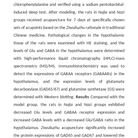
chlorophenylalanine and verified using a sodium pentobarbital-
induced sleep test. After modeling, the rats in
Najia
and
Nazi
groups received acupuncture for 7 days at specifically chosen
sets of acupoints based on the
Ziwuliuzhu
rationale in traditional
Chinese medicine. Pathological changes in the hypothalamic
tissue of the rats were examined with HE staining, and the
levels of Glu and GABA in the hypothalamus were determined
with high-performance liquid chromatography (HPLC)-mass
spectrometry (MS)/MS. Immunohistochemistry was used to
detect the expressions of GABAA receptors (GABAARs) in the
hypothalamus, and the expression levels of glutamate
decarboxylase (GAD65/67) and glutamine synthetase (GS) were
determined with Western blotting.
Results
Compared with the
model group, the rats in
Najia
and
Nazi
groups exhibited
decreased Glu levels and GABAA receptor expression and
increased GABA levels with a decreased Glu/GABA ratio in the
hypothalamus.
Ziwuliuzhu
acupuncture significantly increased
the protein expressions of GAD65 and GAD67 and lowered the