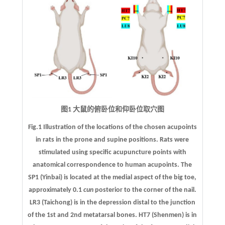
图1 大鼠的俯卧位和仰卧位取穴图
Fig.1 Illustration of the locations of the chosen acupoints
in rats in the prone and supine positions. Rats were
stimulated using specific acupuncture points with
anatomical correspondence to human acupoints. The
SP1 (Yinbai) is located at the medial aspect of the big toe,
approximately 0.1
cun
posterior to the corner of the nail.
LR3 (Taichong) is in the depression distal to the junction
of the 1st and 2nd metatarsal bones. HT7 (Shenmen) is in