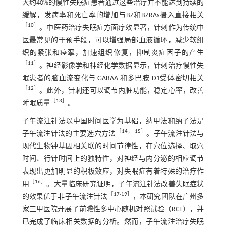
大约40%的慢性失眠症患者通过这些治疗并不能达到持续的
缓解，发病率和死亡率的增加与BZ和BZRAs摄入直接相关
［
10
］
。中医药治疗失眠症方面疗效显著，针刺作为传统中
医最常见的干预手段，可以增强局部血液循环，减少软组
织的紧张和痉挛，加速组织修复，抑制炎症因子的产生
［
11
］
。神经影像学和神经化学数据显示，针刺治疗慢性失
眠患者的脑血流变化与 GABAA 和多巴胺-D1受体密切相关
［
12
］
。此外，针刺还可以调节内脏功能，稳定心率，改善
［
13
］
睡眠质量
。
子午流注针法以中国时间医学为基础，纳甲法和纳子法是
［
14
，
15
］
子午流注针法的主要选穴方法
。子午流注针法与
现代生物钟基因相关联的时间节律性，在穴位选择、取穴
时间、行针时间上的独特性，对神经与内分泌的相应调节
表现出更加明显的积极效应，对失眠症有着特殊的治疗作
［
16
］
用
。大量临床研究证明，子午流注针法改善失眠症状
［
17
-
19
］
的效果优于非子午流注针法
，本研究团队在广州多
家三甲医院开展了前瞻性多中心随机对照试验（RCT），并
已完成了临床相关数据的分析。然而，子午流注治疗失眠