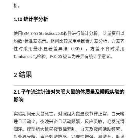
析。
1.10 统计学分析
使用IBM SPSS Statistics 25.0软件进行统计分析。 计量资料以
均数±标准差表示。组间比较采用单因素方差分析，方差齐
性时采用最小显著差异法（LSD），方差不齐时采用
Tamhane's T
检验。
P
<0.05 被认为差异有统计学意义。
2
2 结果
2.1 子午流注针法对失眠大鼠的体质量及睡眠实验的
影响
实验期间无大鼠死亡。对照组大鼠昼夜节律正常，白天嗜
睡且活动少，夜晚兴奋且活动频繁，反应灵敏，毛发光滑
润泽。模型组大鼠昼夜节律紊乱，白天及夜间活动频繁，
对外界光照、声音刺激敏感，兴奋性增强，易激惹，毛发