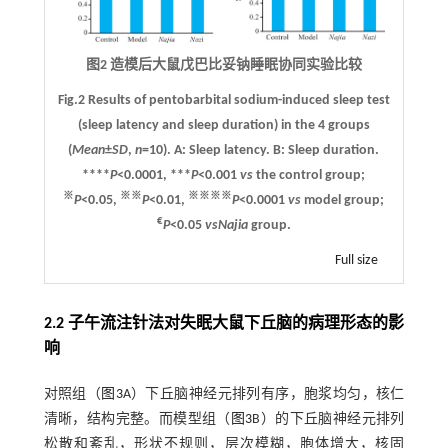
图2 造模后大鼠戊巴比妥钠睡眠协同实验比较
Fig.2 Results of pentobarbital sodium-induced sleep test
(sleep latency and sleep duration) in the 4 groups
(
Mean
±
SD
,
n
=10).
A
: Sleep latency.
B
: Sleep duration.
****
P
<0.0001, ***
P
<0.001
vs
the control group;
※
※※
※※※※
P
<0.05,
P
<0.01,
P
<0.0001
vs
model group;
€
P
<0.05
vs
Najia
group.
Full size
2.2 子午流注针法对失眠大鼠下丘脑的病理形态的影
响
对照组（
图3
A）下丘脑神经元排列有序，胞浆均匀，核仁
清晰，结构完整。而模型组（
图3
B）的下丘脑神经元排列
松散和紊乱，形状不规则，层次模糊，胞体增大，核固