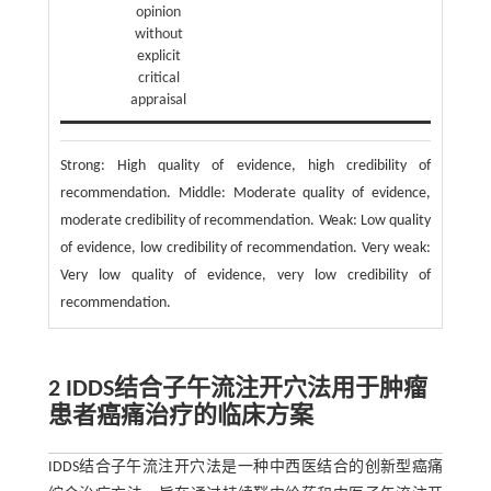
opinion
without
explicit
critical
appraisal
Strong: High quality of evidence, high credibility of
recommendation. Middle: Moderate quality of evidence,
moderate credibility of recommendation. Weak: Low quality
of evidence, low credibility of recommendation. Very weak:
Very low quality of evidence, very low credibility of
recommendation.
2 IDDS结合子午流注开穴法用于肿瘤
患者癌痛治疗的临床方案
IDDS结合子午流注开穴法是一种中西医结合的创新型癌痛