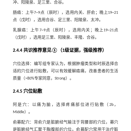
冲、阳陵泉、足三里、合谷。
肠癌：上午7~9点（辰时），选用内关、肝俞；晚上19~21
点（戊时），选用合谷、足三里、阳陵泉、太冲。
乳腺癌：上午7~9点（辰时），选用内关；晚上19~21点
（戊时），选用足三里、阳陵泉、丰隆、合谷。
2.4.4 共识推荐意见⑤（1级证据，强级推荐）
穴位选择：编写组专家认为，根据肿瘤类型和时辰选择合
适的穴位进行贴敷，可以有效缓解癌痛，改善患者的生活
质量（>80%专家同意，Strong）。
2.4.5 穴位贴敷
阿是穴：以痛为腧，选择疼痛部位进行贴敷（2b，
Middle）。
俞募配穴：背俞穴是脏腑经气输注于背腰部的穴位，募穴
是脏腑经气汇聚于胸腹部的穴位。俞募配穴常用于治疗脏