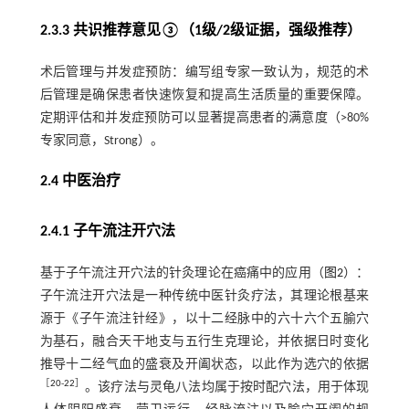
2.3.3 共识推荐意见③（1级/2级证据，强级推荐）
术后管理与并发症预防：编写组专家一致认为，规范的术
后管理是确保患者快速恢复和提高生活质量的重要保障。
定期评估和并发症预防可以显著提高患者的满意度（>80%
专家同意，Strong）。
2.4 中医治疗
2.4.1 子午流注开穴法
基于子午流注开穴法的针灸理论在癌痛中的应用（
图2
）：
子午流注开穴法是一种传统中医针灸疗法，其理论根基来
源于《子午流注针经》，以十二经脉中的六十六个五腧穴
为基石，融合天干地支与五行生克理论，并依据日时变化
推导十二经气血的盛衰及开阖状态，以此作为选穴的依据
［
20
-
22
］
。该疗法与灵龟八法均属于按时配穴法，用于体现