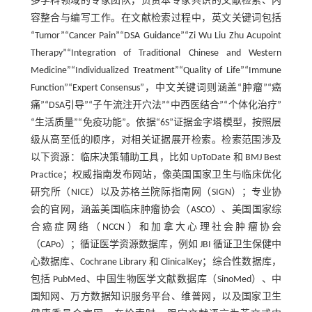
多学科领域的专家团队，负责本专家共识的文献检索、内
容整合与编写工作。在文献检索过程中，英文关键词包括
“Tumor”“Cancer Pain”“DSA Guidance”“Zi Wu Liu Zhu Acupoint
Therapy”“Integration of Traditional Chinese and Western
Medicine”“Individualized Treatment”“Quality of Life”“Immune
Function”“Expert Consensus”，中文关键词则涵盖“肿瘤”“癌
痛”“DSA引导”“子午流注开穴法”“中西医结合”“个体化治疗”
“生活质量”“免疫功能”。依据“6S”证据金字塔模型，按照层
级从高至低的顺序，对相关证据展开检索。检索范围涉及
以下资源：临床决策辅助工具，比如 UpToDate 和 BMJ Best
Practice；权威指南发布网站，像英国国家卫生与临床优化
研究所（NICE）以及苏格兰院际指南网（SIGN）；专业协
会的官网，涵盖美国临床肿瘤协会（ASCO）、美国国家综
合癌症网络（NCCN）和加拿大心理社会肿瘤协会
（CAPo）；循证医学资源数据库，例如 JBI 循证卫生保健中
心数据库、Cochrane Library 和 ClinicalKey；综合性数据库，
包括 PubMed、中国生物医学文献数据库（SinoMed）、中
国知网、万方数据知识服务平台、维普网，以及国家卫生