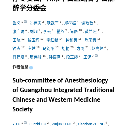
醉学分委会
1
2
3
4
5
鲁义
,
刘存志
,
耿武军
,
郑孝振
,
谢敬敦
,
6
7
8
9
10
11
张广防
,
刘超
,
李云
,
瞿燕
,
陈磊
,
黄希照
,
12
13
14
15
16
田航
,
黎玉辉
,
李红新
,
钟和英
,
陶荣贵
,
17
18
19
20
21
6
钟杰
,
庄越
,
马钧阳
,
胡艳
,
方剑
,
赵高峰
,
6
15
1
1
7
肖建斌
,
屠伟峰
,
孙嘉泽
,
段玉婷
,
王保
作者信息
+
Sub-committee of Anesthesiology
of Guangzhou Integrated Traditional
Chinese and Western Medicine
Society
1
2
3
4
Yi LU
,
Cunzhi LIU
,
Wujun GENG
,
Xiaozhen ZHENG
,