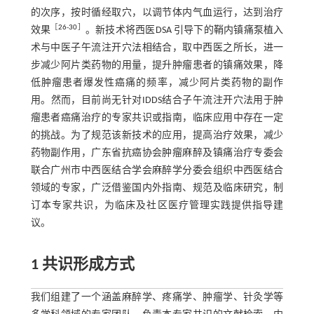
的次序，按时循经取穴，以调节体内气血运行，达到治疗
［
26
-
30
］
效果
。新技术将西医DSA 引导下的鞘内镇痛泵植入
术与中医子午流注开穴法相结合，取中西医之所长，进一
步减少阿片类药物的用量，提升肿瘤患者的镇痛效果，降
低肿瘤患者爆发性癌痛的频率，减少阿片类药物的副作
用。然而，目前尚无针对IDDS结合子午流注开穴法用于肿
瘤患者癌痛治疗的专家共识或指南，临床应用中存在一定
的挑战。为了规范该新技术的应用，提高治疗效果，减少
药物副作用，广东省抗癌协会肿瘤麻醉及镇痛治疗专委会
联合广州市中西医结合学会麻醉学分委会组织中西医结合
领域的专家，广泛借鉴国内外指南、规范及临床研究，制
订本专家共识，为临床及社区医疗管理实践提供指导建
议。
1 共识形成方式
我们组建了一个涵盖麻醉学、疼痛学、肿瘤学、针灸学等