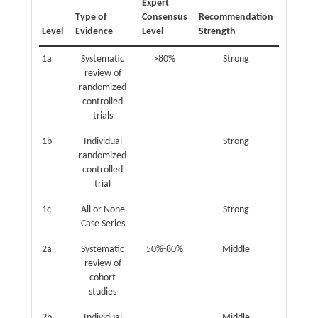
Expert
Type of
Consensus
Recommendation
Level
Evidence
Level
Strength
1a
Systematic
>80%
Strong
review of
randomized
controlled
trials
1b
Individual
Strong
randomized
controlled
trial
1c
All or None
Strong
Case Series
2a
Systematic
50%-80%
Middle
review of
cohort
studies
2b
Individual
Middle