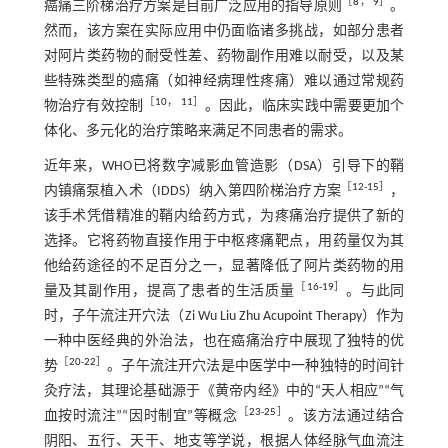
［
8
，
9
］
癌痛三阶梯治疗方案是目前广泛应用的指导原则
。
然而，该方案在实际应用中仍面临诸多挑战，如部分患者
对阿片类药物的耐受性差、药物副作用难以耐受，以及某
些特殊类型的癌痛（如神经病理性疼痛）难以通过常规药
［
10
，
11
］
物治疗有效控制
。因此，临床实践中需要更加个
体化、多元化的治疗策略来满足不同患者的需求。
近年来，WHO已将数字减影血管造影（DSA）引导下的鞘
［
12
-
15
］
内镇痛泵植入术（IDDS）纳入第四阶梯治疗方案
，
该手术凭借精准的鞘内给药方式，为疼痛治疗提供了新的
选择。它将药物直接作用于中枢疼痛靶点，用药量仅为其
他给药途径的不足百分之一，显著降低了阿片类药物的用
［
16
-
19
］
量及其副作用，提高了患者的生活质量
。与此同
时，子午流注开穴法（Zi Wu Liu Zhu Acupoint Therapy）作为
一种中医经典的外治法，也在癌痛治疗中展现了独特的优
［
20
-
22
］
势
。子午流注开穴法是中医学中一种独特的时间针
灸疗法，其理论基础源于《黄帝内经》中的“天人相应”“气
［
23
-
25
］
血按时流注”“因时制宜”等概念
。该方法通过结合
阴阳、五行、天干、地支等学说，根据人体经脉气血流注