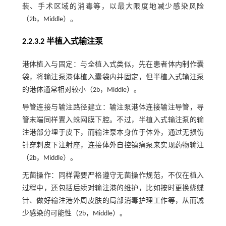
装、手术区域的消毒等，以最大限度地减少感染风险
（2b，Middle）。
2.2.3.2 半植入式输注泵
港体植入与固定：与全植入式类似，先在患者体内制作囊
袋，将输注泵港体植入囊袋内并固定，但半植入式输注泵
的港体通常相对较小（2b，Middle）。
导管连接与输注路径建立：输注泵港体连接输注导管，导
管末端同样置入蛛网膜下腔。不过，半植入式输注泵的输
注港部分埋于皮下，而输注泵本身位于体外，通过无损伤
针穿刺皮下注射座，连接体外自控镇痛泵来实现药物输注
（2b，Middle）。
无菌操作：同样需要严格遵守无菌操作规范，不仅在植入
过程中，还包括后续对输注港的维护，比如按时更换蝴蝶
针、做好输注港外周皮肤的局部消毒护理工作等，从而减
少感染的可能性（2b，Middle）。