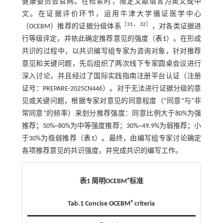
健康委员会官网。在检索时，限定文献语言为英文或中
文。在证据评价环节，运用牛津大学循证医学中心
［
31
，
32
］
（OCEBM）推荐的证据分级体系
，对各类证据进
行等级评定，并依此确定推荐意见的强度（
表1
）。在形成
共识的过程中，以共识编写组专家为咨询对象，针对推荐
意见和关键问题，先后组织了两次线下专家圆桌会议进行
深入讨论，并且经过了国际实践指南注册平台认证（注册
证号：PREPARE-2025CN446）。对于无法进行证据分级的意
见或关键问题，根据专家对意见的同意程度（“同意”与“非
常同意”的频率）来划分推荐强度：同意比例大于80%为强
推荐；50%~80%为中等强度推荐；30%~49.9%为弱推荐；小
于30%为极弱推荐（
表1
）。最终，由编写组专家讨论确定
各项推荐意见的共识强度，并完成共识的编写工作。
+
表1 简明OCEBM
标准
+
Tab.1 Concise OCEBM
criteria