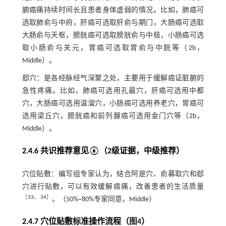
腑癌痛持续时间长且患者身体虚弱的情况。比如，肺癌可
选取肺俞与中府，肝癌可选取肝俞与期门，大肠癌可选取
大肠俞与天枢，膀胱癌可选取膀胱俞与中极，小肠癌可选
取小肠俞与关元，胃癌可选取胃俞与中脘等（2b，
Middle）。
郄穴：是各经脉经气深聚之处，主要用于缓解癌证脏腑的
急性疼痛。比如，肺癌可选用孔最穴，肝癌可选用中都
穴，大肠癌可选用温溜穴，小肠癌可选用养老穴，胃癌可
选用梁丘穴，膀胱癌和前列腺癌可选用金门穴等（2b，
Middle）。
2.4.6 共识推荐意见⑥（2级证据，中级推荐）
穴位贴敷：编写组专家认为，结合阿是穴、俞募取穴和郄
穴进行贴敷，可以有效缓解癌痛，改善患者的生活质量
［
33
，
34
］
。（50%~80%专家同意，Middle）
2.4.7 穴位贴敷标准操作流程（
图4
）