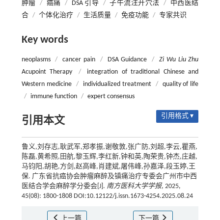
肿瘤
/
癌痛
/
DSA 引导
/
子午流注开穴法
/
中西医结
合
/
个体化治疗
/
生活质量
/
免疫功能
/
专家共识
Key words
neoplasms
/
cancer pain
/
DSA Guidance
/
Zi Wu Liu Zhu
Acupoint Therapy
/
integration of traditional Chinese and
Western medicine
/
individualized treatment
/
quality of life
/
immune function
/
expert consensus
引用格式 ▾
引用本文
鲁义,刘存志,耿武军,郑孝振,谢敬敦,张广防,刘超,李云,瞿燕,
陈磊,黄希照,田航,黎玉辉,李红新,钟和英,陶荣贵,钟杰,庄越,
马钧阳,胡艳,方剑,赵高峰,肖建斌,屠伟峰,孙嘉泽,段玉婷,王
保. 广东省抗癌协会肿瘤麻醉及镇痛治疗专委会广州市中西
医结合学会麻醉学分委会[J].
南方医科大学学报
, 2025,
45(08): 1800-1808 DOI:10.12122/j.issn.1673-4254.2025.08.24
上一篇
下一篇