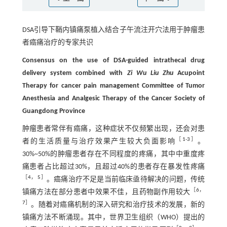
DSA引导下鞘内镇痛泵植入结合子午流注开穴法用于肿瘤患
者癌痛治疗的专家共识
Consensus on the use of DSA-guided intrathecal drug
delivery system combined with
Zi Wu Liu Zhu
Acupoint
Therapy for cancer pain management Committee of Tumor
Anesthesia and Analgesic Therapy of the Cancer Society of
Guangdong Province
肿瘤患者常伴有癌痛，这种症状不仅频繁出现，还会对患
［
1
-
3
］
者的生活质量与治疗效果产生较大负面影响
。
30%~50%的肿瘤患者存在不同程度的疼痛，其中中重度疼
痛患者占比超过30%，且超过40%的患者存在暴发性疼痛
［
4
，
5
］
。癌痛治疗不足是当前临床亟待解决的问题，传统
［
6
，
镇痛方法在部分患者中效果不佳，且药物副作用较大
7
］
。随着对癌痛机制的深入研究和治疗技术的发展，新的
镇痛方法不断涌现。其中，世界卫生组织（WHO）提出的