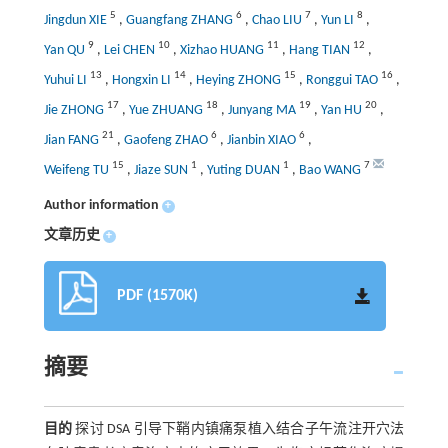
5
6
7
8
Jingdun XIE
,
Guangfang ZHANG
,
Chao LIU
,
Yun LI
,
9
10
11
12
Yan QU
,
Lei CHEN
,
Xizhao HUANG
,
Hang TIAN
,
13
14
15
16
Yuhui LI
,
Hongxin LI
,
Heying ZHONG
,
Ronggui TAO
,
17
18
19
20
Jie ZHONG
,
Yue ZHUANG
,
Junyang MA
,
Yan HU
,
21
6
6
Jian FANG
,
Gaofeng ZHAO
,
Jianbin XIAO
,
15
1
1
7
Weifeng TU
,
Jiaze SUN
,
Yuting DUAN
,
Bao WANG
Author information
+
文章历史
+
PDF (1570K)
摘要
目的
探讨 DSA 引导下鞘内镇痛泵植入结合子午流注开穴法