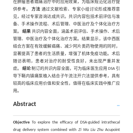
在肿瘤患者癌痛治疗中的应用效果，为临床规范化治疗提
供参考。
方法
通过文献检索、专家小组讨论形成推荐意
见，经过专家咨询达成共识。共识内容包括术前评估与准
备、手术操作流程、术后管理、中医治疗及个体化治疗方
案。
结果
共识内容全面，涵盖术前评估、手术操作、术后
管理、中医治疗及个体化治疗方案。结果显示，该中西医
结合方案在有效缓解癌痛、减少阿片类药物使用的同时，
显著提高了患者的生活质量，增强了机体免疫功能。术后
随访表明，患者对治疗的耐受性良好，未出现严重并发
症。
结论
制订的共识内容全面，可为临床医生应用 DSA 引
导下鞘内镇痛泵植入结合子午流注开穴法提供参考，具有
较高的临床应用价值和安全性，值得在临床实践中推广应
用。
Abstract
Objective
To explore the efficacy of DSA-guided intrathecal
drug delivery system combined with
Zi Wu Liu Zhu
Acupoint