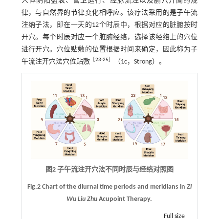
人体阴阳盛衰、营卫运行、经脉流注以及腧穴开阖的规
律，与自然界的节律变化相呼应。该疗法采用的是子午流
注纳子法，即在一天的12个时辰中，根据对应的脏腑按时
开穴。每个时辰对应一个脏腑经络，选择该经络上的穴位
进行开穴。穴位贴敷的位置根据时间来确定，因此称为子
［
23
-
25
］
午流注开穴法穴位贴敷
（1c，Strong）。
图2 子午流注开穴法不同时辰与经络对照图
Fig.2 Chart of the diurnal time periods and meridians in
Zi
Wu Liu Zhu
Acupoint Therapy.
Full size