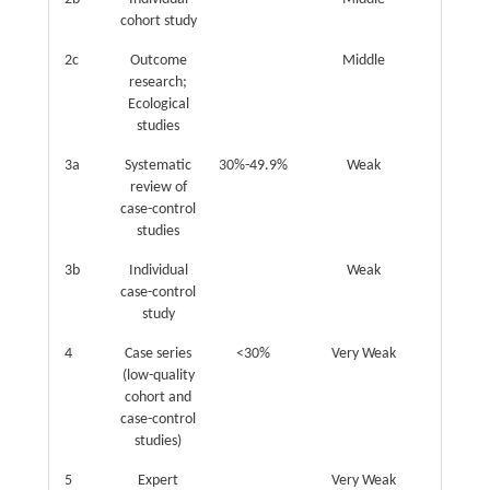
cohort study
2c
Outcome
Middle
research;
Ecological
studies
3a
Systematic
30%-49.9%
Weak
review of
case-control
studies
3b
Individual
Weak
case-control
study
4
Case series
<30%
Very Weak
(low-quality
cohort and
case-control
studies)
5
Expert
Very Weak