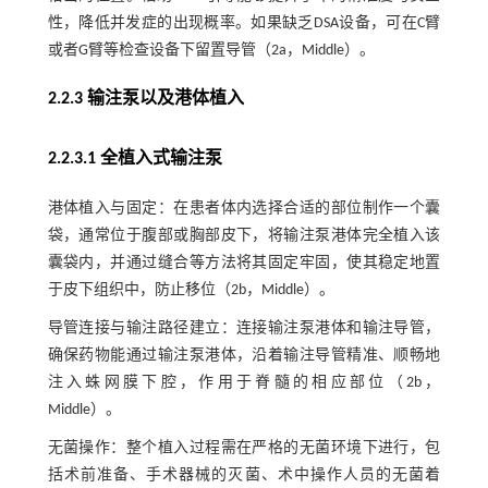
性，降低并发症的出现概率。如果缺乏DSA设备，可在C臂
或者G臂等检查设备下留置导管（2a，Middle）。
2.2.3 输注泵以及港体植入
2.2.3.1 全植入式输注泵
港体植入与固定：在患者体内选择合适的部位制作一个囊
袋，通常位于腹部或胸部皮下，将输注泵港体完全植入该
囊袋内，并通过缝合等方法将其固定牢固，使其稳定地置
于皮下组织中，防止移位（2b，Middle）。
导管连接与输注路径建立：连接输注泵港体和输注导管，
确保药物能通过输注泵港体，沿着输注导管精准、顺畅地
注入蛛网膜下腔，作用于脊髓的相应部位（2b，
Middle）。
无菌操作：整个植入过程需在严格的无菌环境下进行，包
括术前准备、手术器械的灭菌、术中操作人员的无菌着