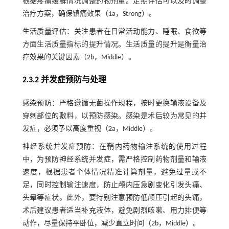
根据疼痛缓解情况调整药物剂量。定期评估可以及时调整
治疗方案，确保镇痛效果（1a，Strong）。
生活质量评估：关注患者在日常活动能力、睡眠、食欲等
方面生活质量指标的提升情况。生活质量的提升是衡量治
疗效果的关键因素（2b，Middle）。
2.3.2 并发症预防与处理
感染预防：严格遵循无菌操作规程，按时更换输液设备及
穿刺部位的敷料，以预防感染。感染是术后较为常见的并
发症，必须予以高度重视（2a，Middle）。
神经系统并发症预防：在鞘内药物输注系统的使用过程
中，为预防神经系统并发症，需严格控制药物剂量和输液
速度，根据患者个体情况精准计算剂量，避免过量或不
足，同时控制输注速度，防止颅内压急剧变化引发头痛、
头晕等症状。此外，要特别注意预防低颅压引起的头痛，
术后建议患者适当补充液体，避免剧烈咳嗽、用力排便等
动作，尽量保持平卧位，减少直立时间（2b，Middle）。