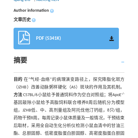
Author information
+
文章历史
+
PDF (5341K)
摘要
目的
在“气经-血络”的病理演变路径上，探究降脂化斑方
（JZHB）改善动脉粥样硬化（AS）斑块的作用及其机制。
-/-
方法
C57BL/6小鼠给予普通饲料作为空白对照组；将ApoE
基因敲除小鼠给予高脂饲料联合喂养8周后随机分为模型
组，JZHB低、中、高剂量组及阿托伐他汀钙组，8只/组，
药物干预8周。每周记录小鼠体质量及一般情况，干预结束
后取材，采用全自动生化分析仪检测小鼠血清中的甘油三
酯、总胆固醇、低密度脂蛋白胆固醇、高密度脂蛋白胆固