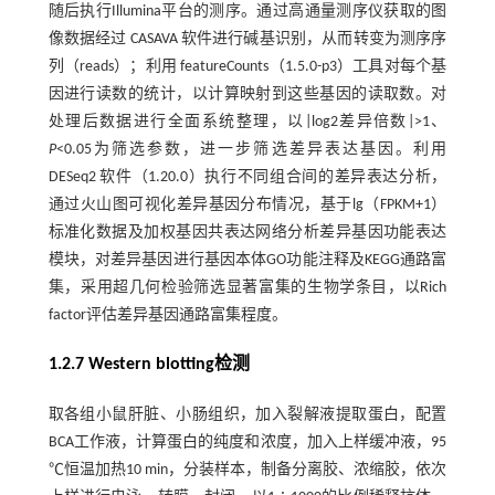
随后执行Illumina平台的测序。通过高通量测序仪获取的图
像数据经过 CASAVA 软件进行碱基识别，从而转变为测序序
列（reads）；利用 featureCounts（1.5.0-p3）工具对每个基
因进行读数的统计，以计算映射到这些基因的读取数。对
处理后数据进行全面系统整理，以|log2差异倍数|>1、
P
<0.05为筛选参数，进一步筛选差异表达基因。利用
DESeq2 软件（1.20.0）执行不同组合间的差异表达分析，
通过火山图可视化差异基因分布情况，基于lg（FPKM+1）
标准化数据及加权基因共表达网络分析差异基因功能表达
模块，对差异基因进行基因本体GO功能注释及KEGG通路富
集，采用超几何检验筛选显著富集的生物学条目，以Rich
factor评估差异基因通路富集程度。
1.2.7 Western blotting检测
取各组小鼠肝脏、小肠组织，加入裂解液提取蛋白，配置
BCA工作液，计算蛋白的纯度和浓度，加入上样缓冲液，95
℃恒温加热10 min，分装样本，制备分离胶、浓缩胶，依次