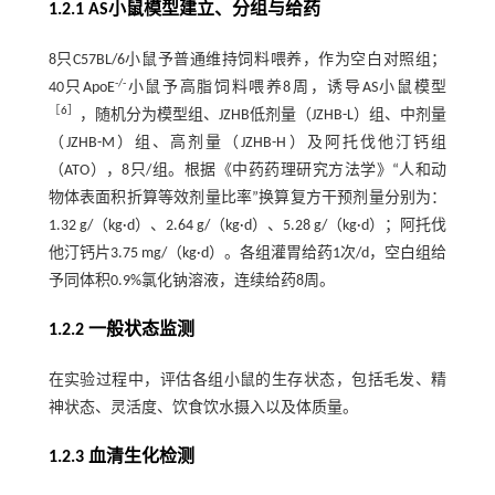
1.2.1 AS小鼠模型建立、分组与给药
8只C57BL/6小鼠予普通维持饲料喂养，作为空白对照组；
-/-
40只ApoE
小鼠予高脂饲料喂养8周，诱导AS小鼠模型
［
6
］
，随机分为模型组、JZHB低剂量（JZHB-L）组、中剂量
（JZHB-M）组、高剂量（JZHB-H）及阿托伐他汀钙组
（ATO），8只/组。根据《中药药理研究方法学》“人和动
物体表面积折算等效剂量比率”换算复方干预剂量分别为：
1.32 g/（kg·d）、2.64 g/（kg·d）、5.28 g/（kg·d）；阿托伐
他汀钙片3.75 mg/（kg·d）。各组灌胃给药1次/d，空白组给
予同体积0.9%氯化钠溶液，连续给药8周。
1.2.2 一般状态监测
在实验过程中，评估各组小鼠的生存状态，包括毛发、精
神状态、灵活度、饮食饮水摄入以及体质量。
1.2.3 血清生化检测