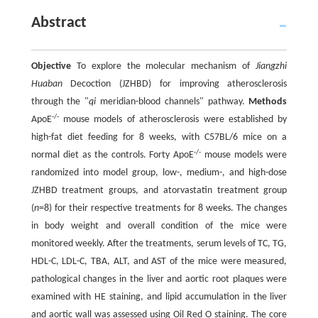
Abstract
Objective
To explore the molecular mechanism of
Jiangzhi
Huaban
Decoction (JZHBD) for improving atherosclerosis
through the "
qi
meridian-blood channels" pathway.
Methods
-/-
ApoE
mouse models of atherosclerosis were established by
high-fat diet feeding for 8 weeks, with C57BL/6 mice on a
-/-
normal diet as the controls. Forty ApoE
mouse models were
randomized into model group, low-, medium-, and high-dose
JZHBD treatment groups, and atorvastatin treatment group
(
n
=8) for their respective treatments for 8 weeks. The changes
in body weight and overall condition of the mice were
monitored weekly. After the treatments, serum levels of TC, TG,
HDL-C, LDL-C, TBA, ALT, and AST of the mice were measured,
pathological changes in the liver and aortic root plaques were
examined with HE staining, and lipid accumulation in the liver
and aortic wall was assessed using Oil Red O staining. The core