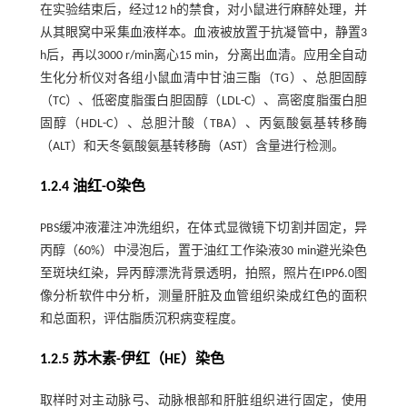
在实验结束后，经过12 h的禁食，对小鼠进行麻醉处理，并
从其眼窝中采集血液样本。血液被放置于抗凝管中，静置3
h后，再以3000 r/min离心15 min，分离出血清。应用全自动
生化分析仪对各组小鼠血清中甘油三酯（TG）、总胆固醇
（TC）、低密度脂蛋白胆固醇（LDL-C）、高密度脂蛋白胆
固醇（HDL-C）、总胆汁酸（TBA）、丙氨酸氨基转移酶
（ALT）和天冬氨酸氨基转移酶（AST）含量进行检测。
1.2.4 油红-O染色
PBS缓冲液灌注冲洗组织，在体式显微镜下切割并固定，异
丙醇（60%）中浸泡后，置于油红工作染液30 min避光染色
至斑块红染，异丙醇漂洗背景透明，拍照，照片在IPP6.0图
像分析软件中分析，测量肝脏及血管组织染成红色的面积
和总面积，评估脂质沉积病变程度。
1.2.5 苏木素-伊红（HE）染色
取样时对主动脉弓、动脉根部和肝脏组织进行固定，使用