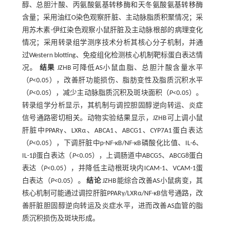
醇、总胆汁酸、丙氨酸氨基转移酶和天冬氨酸氨基转移酶
含量；采用油红O染色观察肝脏、主动脉脂质积聚情况；采
用苏木素-伊红染色观察小鼠肝脏及主动脉根部的病理变化
情况；采用转录组学测序技术分析其核心分子机制，并通
过Western blotting、免疫组化检测核心机制靶标蛋白表达情
况。
结果
JZHB可降低AS小鼠血脂、总胆汁酸含量水平
（
P
<0.05），改善肝功能损伤、脂肪变性及脂质沉积水平
（
P
<0.05），减少主动脉脂质沉积及斑块面积（
P
<0.05）。
转录组学分析显示，其机制与调控胆固醇逆向转运、炎症
信号通路密切相关。动物实验结果显示，JZHB可上调小鼠
肝脏中PPARγ、LXRα、ABCA1、ABCG1、CYP7A1蛋白表达
（
P
<0.05），下调肝脏中p-NF-κB/NF-κB磷酸化比值、IL-6、
IL-1β蛋白表达（
P
<0.05），上调肠道中ABCG5、ABCG8蛋白
表达（
P
<0.05），并降低主动根斑块内ICAM-1、VCAM-1蛋
白表达（
P
<0.05）。
结论
JZHB能综合改善AS小鼠病变，其
核心机制可能通过调控肝脏PPARγ/LXRα/NF-κB信号通路，改
善肝脏胆固醇逆向转运及炎症水平，进而改善AS血管的脂
质沉积损伤及斑块形成。