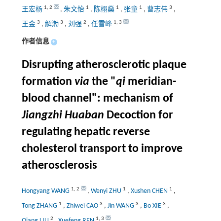
1
,
2
1
1
1
3
王宏杨
,
朱文怡
,
陈栩燊
,
张童
,
曹志伟
,
3
3
2
1
,
3
王金
,
解渤
,
刘强
,
任雪峰
作者信息
+
Disrupting atherosclerotic plaque
formation
via
the "
qi
meridian-
blood channel": mechanism of
Jiangzhi Huaban
Decoction for
regulating hepatic reverse
cholesterol transport to improve
atherosclerosis
1
,
2
1
1
Hongyang WANG
,
Wenyi ZHU
,
Xushen CHEN
,
1
3
3
3
Tong ZHANG
,
Zhiwei CAO
,
Jin WANG
,
Bo XIE
,
2
1
,
3
Qiang LIU
,
Xuefeng REN