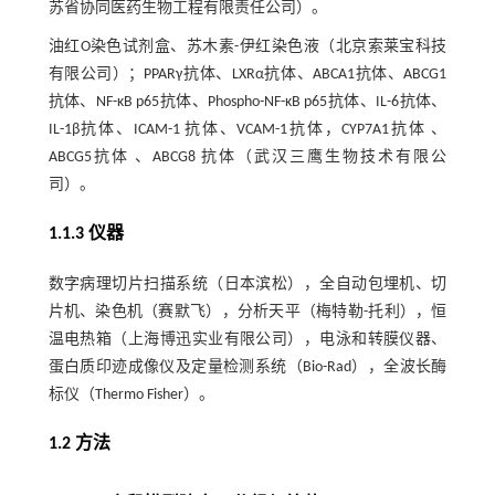
苏省协同医药生物工程有限责任公司）。
油红O染色试剂盒、苏木素-伊红染色液（北京索莱宝科技
有限公司）；PPARγ抗体、LXRα抗体、ABCA1抗体、ABCG1
抗体、NF-κB p65抗体、Phospho-NF-κB p65抗体、IL-6抗体、
IL-1β抗体、ICAM-1 抗体、VCAM-1抗体，CYP7A1抗体 、
ABCG5抗体 、ABCG8 抗体（武汉三鹰生物技术有限公
司）。
1.1.3 仪器
数字病理切片扫描系统（日本滨松），全自动包埋机、切
片机、染色机（赛默飞），分析天平（梅特勒-托利），恒
温电热箱（上海博迅实业有限公司），电泳和转膜仪器、
蛋白质印迹成像仪及定量检测系统（Bio-Rad），全波长酶
标仪（Thermo Fisher）。
1.2 方法