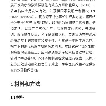
展开发治疗动脉粥样硬化有效方剂降脂化斑方（JZHB），
多年临床应用安全有效，并获得国家发明专利授权（ZL
2020101219666）。复方源于《伤寒论》经典方剂，拓展结
合叶天士“气经-血络”理论，以“和”为法调畅三焦气机，分
消走泄，以复三焦气化之常，除湿热痰浊扰经，养阴通
络，调血络热瘀虚，还血脉调和之机，实现复方在辨治AS
斑块治疗上的普效性和安全性，但其基于中医学理论应用
指导下的现代药理学机制尚未阐明。本研究在“气经-血络”
的病理演变路径上，应用高通量测序技术结合动物实验，
针对JZHB改善AS核心分子机制调控途径进行探索，以揭示
复方药效基础和靶器官分子效应，为中医药改善AS提供安
全有效药物做基础。
1 材料和方法
1.1 材料