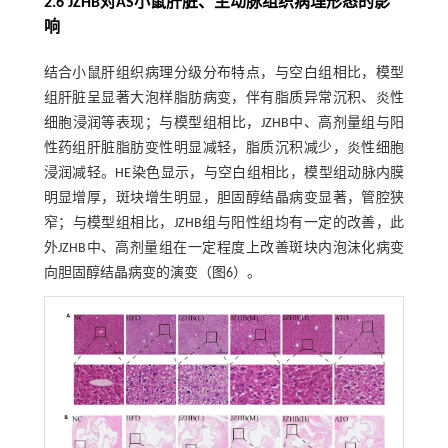
2.6 JZHB对AS小鼠肝脏、主动脉组织病理形态的影
响
结合小鼠肝组织病理分级分布特点，与空白组相比，模型
组肝脏呈显著大泡样脂肪病变，伴有脂质异常沉积、炎性
细胞浸润等表现；与模型组相比，JZHB中、高剂量组与阳
性药组肝脏脂肪变性明显减轻，脂质沉积减少，炎性细胞
浸润减轻。HE染色显示，与空白组相比，模型组动脉内膜
明显增厚，斑块增生明显，胆固醇结晶病变显著，管腔狭
窄；与模型组相比，JZHB组与阳性组均有一定的改善，此
外JZHB中、高剂量组在一定程度上改善斑块内泡沫化病变
向胆固醇结晶病变的演变（图6）。