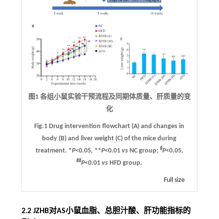
图1 各组小鼠实验干预流程及同期体质量、肝质量的变
化
Fig.1 Drug intervention flowchart (
A
) and changes in
body (
B
) and liver weight (
C
) of the mice during
#
treatment. *
P
<0.05, **
P
<0.01
vs
NC group;
P
<0.05,
##
P
<0.01
vs
HFD group.
Full size
2.2 JZHB对AS小鼠血脂、总胆汁酸、肝功能指标的