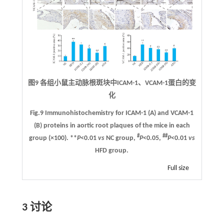
图9 各组小鼠主动脉根斑块中ICAM-1、VCAM-1蛋白的变
化
Fig.9 Immunohistochemistry for ICAM-1 (
A
) and VCAM-1
(
B
) proteins in aortic root plaques of the mice in each
#
##
group (×100). **
P
<0.01
vs
NC group,
P
<0.05,
P
<0.01
vs
HFD group.
Full size
3 讨论