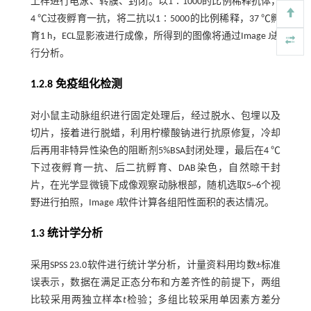
上样进行电泳、转膜、封闭。以1∶1000的比例稀释抗体，
4 ℃过夜孵育一抗，将二抗以1∶5000的比例稀释，37 ℃孵
育1 h，ECL显影液进行成像，所得到的图像将通过Image J进
行分析。
1.2.8 免疫组化检测
对小鼠主动脉组织进行固定处理后，经过脱水、包埋以及
切片，接着进行脱蜡，利用柠檬酸钠进行抗原修复，冷却
后再用非特异性染色的阻断剂5%BSA封闭处理，最后在4 ℃
下过夜孵育一抗、后二抗孵育、DAB染色，自然晾干封
片，在光学显微镜下成像观察动脉根部，随机选取5~6个视
野进行拍照，Image J软件计算各组阳性面积的表达情况。
1.3 统计学分析
采用SPSS 23.0软件进行统计学分析，计量资料用均数±标准
误表示，数据在满足正态分布和方差齐性的前提下，两组
比较采用两独立样本
t
检验；多组比较采用单因素方差分