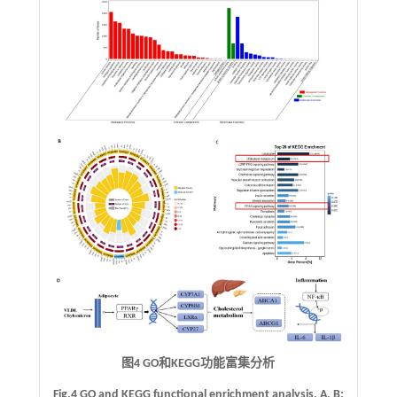
图4 GO和KEGG功能富集分析
Fig.4 GO and KEGG functional enrichment analysis.
A
,
B
: