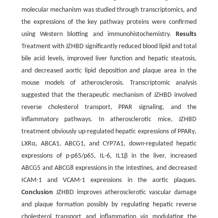
molecular mechanism was studied through transcriptomics, and
the expressions of the key pathway proteins were confirmed
using Western blotting and immunohistochemistry.
Results
Treatment with JZHBD significantly reduced blood lipid and total
bile acid levels, improved liver function and hepatic steatosis,
and decreased aortic lipid deposition and plaque area in the
mouse models of atherosclerosis. Transcriptomic analysis
suggested that the therapeutic mechanism of JZHBD involved
reverse cholesterol transport, PPAR signaling, and the
inflammatory pathways. In atherosclerotic mice, JZHBD
treatment obviously up-regulated hepatic expressions of PPARγ,
LXRα, ABCA1, ABCG1, and CYP7A1, down-regulated hepatic
expressions of p-p65/p65, IL-6, IL1β in the liver, increased
ABCG5 and ABCG8 expressions in the intestines, and decreased
ICAM-1 and VCAM-1 expressions in the aortic plaques.
Conclusion
JZHBD improves atherosclerotic vascular damage
and plaque formation possibly by regulating hepatic reverse
cholesterol transport and inflammation
via
modulating the