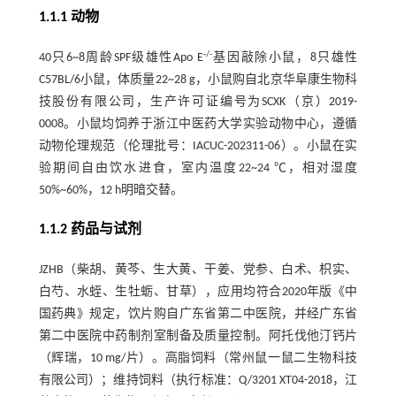
1.1.1 动物
-/-
40只6~8周龄SPF级雄性Apo E
基因敲除小鼠，8只雄性
C57BL/6小鼠，体质量22~28 g，小鼠购自北京华阜康生物科
技股份有限公司，生产许可证编号为SCXK（京）2019-
0008。小鼠均饲养于浙江中医药大学实验动物中心，遵循
动物伦理规范（伦理批号：IACUC-202311-06）。小鼠在实
验期间自由饮水进食，室内温度22~24 ℃，相对湿度
50%~60%，12 h明暗交替。
1.1.2 药品与试剂
JZHB（柴胡、黄芩、生大黄、干姜、党参、白术、枳实、
白芍、水蛭、生牡蛎、甘草），应用均符合2020年版《中
国药典》规定，饮片购自广东省第二中医院，并经广东省
第二中医院中药制剂室制备及质量控制。阿托伐他汀钙片
（辉瑞，10 mg/片）。高脂饲料（常州鼠一鼠二生物科技
有限公司）；维持饲料（执行标准：Q/3201 XT04-2018，江