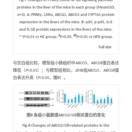
Fig.7 Changes of PPARγ/LXRα/NF-κB signaling pathway
proteins in the liver of the mice in each group (
Mean
±
SD
,
n
=3).
A
: PPARγ, LXRα, ABCA1, ABCG1 and CYP7A1 protein
expression in the livers of the mice.
B
: p65, p-p65, IL-6
and IL-1β protein expressions in the livers of the mice.
#
##
**
P
<0.01
vs
NC group;
P
<0.05,
P
<0.01
vs
HFD group.
Full size
与空白组比较，模型组小肠组织中ABCG5、ABCG8蛋白表达
降低（
P
<0.01）；与模型组相比，JZHB组ABCG5、ABCG8蛋
白表达升高（
P
<0.05，
图8
）。
图8 各组小鼠肠道ABCG5/G8相关蛋白的变化
Fig.8 Changes of ABCG5/G8-related proteins in the