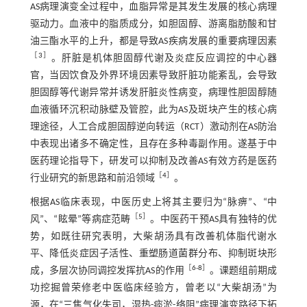
AS病理演变全过程中，血脂异常是其发生发展的核心病理
驱动力。血液中的脂质成分，如胆固醇、游离脂肪酸和甘
油三酯水平的上升，都是导致AS疾病发展的重要病理因素
［
3
］
。肝脏是机体胆固醇代谢及炎症反应调控的中心器
官，当因饮食及外界环境因素导致肝脏功能紊乱，会导致
胆固醇等代谢异常并诱发肝脏炎性病变，病理性胆固醇随
血液循环沉积动脉壁及管腔，此为AS及斑块产生的核心病
理途径，人工合成胆固醇逆向转运（RCT）激动剂在AS防治
中表现出诸多不确定性，且存在多种毒副作用。遂基于中
医药理论指导下，研发可以抑制及改善AS有效方药是医药
［
4
］
行业研究的新思路和前沿领域
。
根据AS临床表现，中医历史上将其主要归为“脉痹”、“中
［
5
］
风”、“眩晕”等病症范畴
。中医药干预AS具有独特的优
势，如既往研究表明，大柴胡汤具有改善机体脂代谢水
平、降低炎症因子活性、重塑肠道菌群分布、抑制斑块形
［
6
-
8
］
成，多层次协同调控发挥抗AS的作用
。课题组前期成
功挖掘曾荣修老中医临床经验方，曾老以“大柴胡汤”为
源，在“三焦气化失司，湿热-痰淤-络阻”病理演变路径下拓