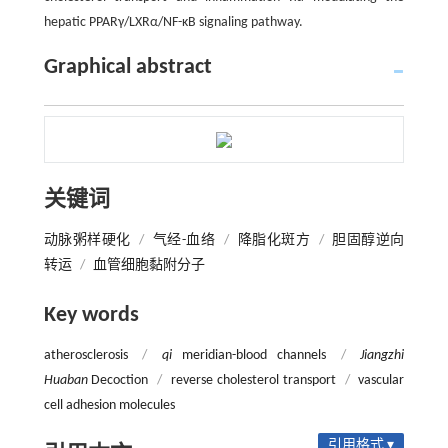
hepatic PPARγ/LXRα/NF-κB signaling pathway.
Graphical abstract
关键词
动脉粥样硬化
/
气经-血络
/
降脂化斑方
/
胆固醇逆向
转运
/
血管细胞黏附分子
Key words
atherosclerosis
/
qi
meridian-blood channels
/
Jiangzhi
Huaban
Decoction
/
reverse cholesterol transport
/
vascular
cell adhesion molecules
引用格式 ▾