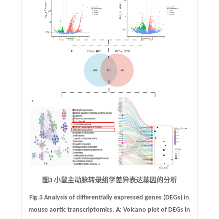
图3 小鼠主动脉转录组学差异表达基因的分析
Fig.3 Analysis of differentially expressed genes (DEGs) in
mouse aortic transcriptomics.
A
: Volcano plot of DEGs in