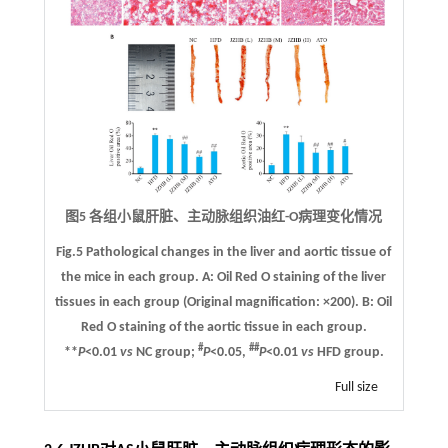
图5 各组小鼠肝脏、主动脉组织油红-O病理变化情况
Fig.5 Pathological changes in the liver and aortic tissue of
the mice in each group.
A
: Oil Red O staining of the liver
tissues in each group (Original magnification: ×200).
B
: Oil
Red O staining of the aortic tissue in each group.
#
##
**
P
<0.01
vs
NC group;
P
<0.05,
P
<0.01
vs
HFD group.
Full size