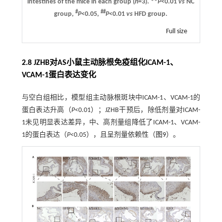
intestines of the mice in each group (
n
=3). **
P
<0.01
vs
NC
#
##
group,
P
<0.05,
P
<0.01
vs
HFD group.
Full size
2.8 JZHB对AS小鼠主动脉根免疫组化ICAM-1、
VCAM-1蛋白表达变化
与空白组相比，模型组主动脉根斑块中ICAM-1、VCAM-1的
蛋白表达升高（
P
<0.01）；JZHB干预后，除低剂量对ICAM-
1未见明显表达差异，中、高剂量组降低了ICAM-1、VCAM-
1的蛋白表达（
P
<0.05），且呈剂量依赖性（
图9
）。