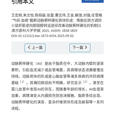
引用本文
王宏杨,朱文怡,陈栩燊,张童,曹志伟,王金,解渤,刘强,任雪峰.
“气经-血络”截断动脉粥样硬化斑块形成：降脂化斑方调控
小鼠肝脏逆向胆固醇转运途径改善动脉粥样硬化的机制[J].
南方医科大学学报
, 2025, 45(09): 1818-1829
DOI:10.12122/j.issn.1673-4254.2025.09.02
上一篇
下一篇
动脉粥样硬化（AS）是由于脂质在中、大动脉内壁的逐渐
累积，引起血流减少或血管堵塞，其病理状态进展缓慢且
持续。动脉斑块的形成是心脑血管等诸多疾病的共同病理
［
1
］
［
2
］
基础
。其确切病因尚不明确，研究显示
，甚至在
婴儿血管中发现AS的存在，而随着年龄的增长，AS会逐渐
加重，病理演变从内膜损伤到泡沫细胞、脂质条纹出现、
动脉粥样硬化的演变、复杂纤维斑块形成及破裂等一系列
进程。