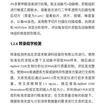
4%多聚甲醛溶液进行处理。取主动脉弓+动脉根、肝脏组织
进行梯度乙醇脱水，接着依次进行二甲苯透明与石蜡包埋
后切片（厚度为4 μm）接着贴片、烘片、脱蜡、梯度复
水，以备HE染色。采用数字切片扫描仪扫描成像，利用滨
松 NDP.View 浏览分析软件，评估每张切片肝脏及动脉根斑
块组织病变损伤情况。
1.2.6 转录组学检测
转录组测序由北京诺禾致源科技股份有限公司进行。使用
标准化的流程从整个主动脉中获取RNA样本，随后通过
Agilent 2100生物分析仪对RNA进行质量控制，评估其完整
性。使用NEB普通建库方案或链特异性建库方案进行文库构
建，文库完成后通过Qubit2.0荧光测定仪进行初步浓度测
量，将文库稀释至1.5 ng/μL，随后借助Agilent 2100
bioanalyzer检验文库的插入片段大小，并利用qRT-PCR对文
库的有效浓度进行精准测定；在文库质量合格的前提下，
根据有效浓度与计划测序数据量的要求进行文库的混合，