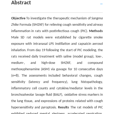
Abstract
Objective
To investigate the therapeutic mechanism of
Sangma
Zhike
Formula (SMZKF) for relieving cough sensitivity and airway
inflammation in rats with postinfectious cough (PIC).
Methods
Male SD rat models were established by cigarette smoke
exposure with intranasal LPS instillation and capsaicin aerosol
inhalation. From day 19 following the start of PIC modeling, the
rats received daily treatment with saline (model group), low-,
medium-, and high-dose SMZKF, and compound
methoxyphenamine (ASM) via gavage for 10 consecutive days
(
n
=8). The assessments included behavioral changes, cough
sensitivity (latency and frequency), lung histopathology,
inflammatory cell counts and cytokine/mediator levels in the
bronchoalveolar lavage fluid (BALF), oxidative stress markers in
the lung tissue, and expressions of proteins related with cough
hypersensitivity and pyroptosis.
Results
The rat models of PIC
exhibited reduced mental alertness, accelerated respiration,