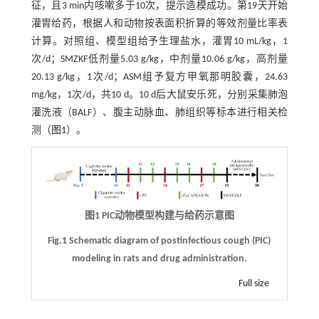
征，且3 min内咳嗽多于10次，提示造模成功。第19天开始
灌胃给药，根据人和动物按表面积折算的等效剂量比率表
计算。对照组、模型组给予生理盐水，灌胃10 mL/kg，1
次/d；SMZKF低剂量5.03 g/kg，中剂量10.06 g/kg，高剂量
20.13 g/kg，1次/d；ASM组予复方甲氧那明胶囊，24.63
mg/kg，1次/d，共10 d。10 d后大鼠安乐死，分别采集肺泡
灌洗液（BALF）、腹主动脉血、肺组织等标本进行相关检
测（
图1
）。
图1 PIC动物模型构建与给药示意图
Fig.1 Schematic diagram of postinfectious cough (PIC)
modeling in rats and drug administration.
Full size