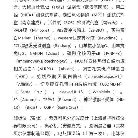
盒、大鼠血栓素A2（TXA2）试剂盒（武汉基因美），丙二
醛（MDA）测试试剂盒、髓过氧化物酶（MPO）测试试剂
盒（南京建成），活性氧（ROS）检测试剂盒（碧云天），
PVDF膜（Millipore），PBS缓冲液粉末（Zs-BIO），预染蛋
白Marker（Thermo），western快速转膜液（Beyotime），
ECL超敏发光试剂盒（Biosharp），山羊抗小鼠IgG、山羊抗
兔IgG、GAPDH（Zsbio），磷酸化核因子κB（P-NF‑κB）
（ImmunoWay.Biotechnology），NOD样受体热蛋白结构域
相关蛋白3（NLRP3）（Abcam），凋亡相关斑点样蛋白
（ASC）、剪切型胱天蛋白酶-1（cleaved-caspase-1）
（Affinity），切割膜穿孔蛋白 N端结构域（GSDMD-N）
（Santa Cruz），cleaved-IL-1β（Wanleibio）。
SP（Abcam）、TRPV1（Bioworld）、神经激肽-1受体（NK-
1R）（Bioss）、CGRP（Santa Cruz）。
酶标仪（雷杜），紫外可见分光光度计（上海菁华科技仪
器有限公司），离心机（安徽嘉文），漩涡混合器（其林
贝尔仪器制造公司），电热恒温箱（上海三发），电泳仪