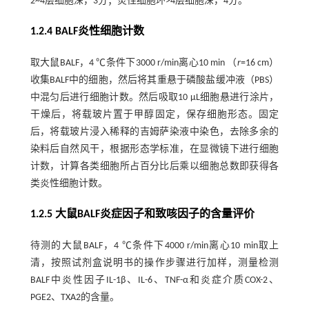
2~4层细胞深，3分；炎性细胞环>4层细胞深，4分。
1.2.4 BALF炎性细胞计数
取大鼠BALF，4 ℃条件下3000 r/min离心10 min （
r
=16 cm）
收集BALF中的细胞，然后将其重悬于磷酸盐缓冲液（PBS）
中混匀后进行细胞计数。然后吸取10 μL细胞悬进行涂片，
干燥后，将载玻片置于甲醇固定，保存细胞形态。固定
后，将载玻片浸入稀释的吉姆萨染液中染色，去除多余的
染料后自然风干，根据形态学标准，在显微镜下进行细胞
计数，计算各类细胞所占百分比后乘以细胞总数即获得各
类炎性细胞计数。
1.2.5 大鼠BALF炎症因子和致咳因子的含量评价
待测的大鼠BALF，4 ℃条件下4000 r/min离心10 min取上
清，按照试剂盒说明书的操作步骤进行加样，测量检测
BALF中炎性因子IL-1β、IL-6、TNF-α和炎症介质COX-2、
PGE2、TXA2的含量。