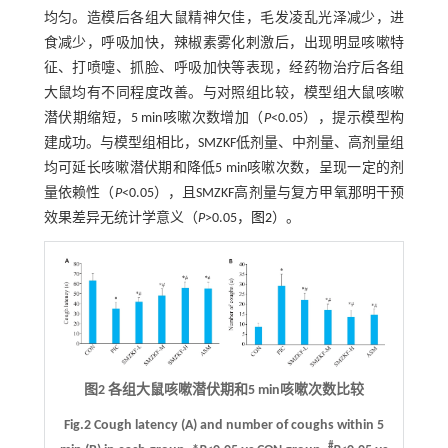
均匀。造模后各组大鼠精神欠佳，毛发凌乱光泽减少，进
食减少，呼吸加快，辣椒素雾化刺激后，出现明显咳嗽特
征、打喷嚏、抓脸、呼吸加快等表现，经药物治疗后各组
大鼠均有不同程度改善。与对照组比较，模型组大鼠咳嗽
潜伏期缩短，5 min咳嗽次数增加（
P
<0.05），提示模型构
建成功。与模型组相比，SMZKF低剂量、中剂量、高剂量组
均可延长咳嗽潜伏期和降低5 min咳嗽次数，呈现一定的剂
量依赖性（
P
<0.05），且SMZKF高剂量与复方甲氧那明干预
效果差异无统计学意义（
P
>0.05，
图2
）。
图2 各组大鼠咳嗽潜伏期和5 min咳嗽次数比较
Fig.2 Cough latency (
A
) and number of coughs within 5
#