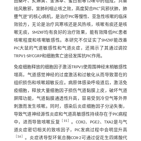
由桑叶、炙麻黄、金沸草、蜜白前等12味中药组成，共奏
祛风散邪，宣肺利咽止咳之效，高度契合PIC“风邪伏肺，肺
壅气逆”的核心病机，是治疗PIC等慢性、亚急性咳嗽的临床
效验方，无论是治疗风寒咳还是风热咳，咳嗽有痰还是咳
嗽无痰，SMZKF均有良好的治疗效果，能有效降低PIC患者
咳嗽程度和咳嗽敏感性。本研究不仅证实了SMZKF能改善
PIC大鼠的气道敏感性和气道炎症，还揭示了其通过调控
TRPV1-SP/CGRP和细胞焦亡途径发挥抗PIC作用。
免疫细胞释放的细胞因子激活TRPV1使周围神经末梢敏感性
增高，气道感觉神经的过度激活和过敏化从而导致潜在的
组织损伤和咳嗽超敏反应。病原体感染呼吸道后，激活免
疫细胞，释放大量细胞因子损伤气道黏膜上皮，破坏气道
屏障功能，气道黏膜通透性升高，容易受到冷空气等外界
刺激而发生咳嗽。同时，感染后炎症细胞因子分泌失衡，
导致气道神经源性炎症和气道高敏感性持续存在于PIC病程
［
15
］
中，进而导致咳嗽反复
。COX2、PGE2、TXA2是与气
道炎症密切相关的致咳因子，PIC发病过程中会明显升高
［
16
］
。炎症诱导型环氧合酶COX-2可通过促花生四烯酸代