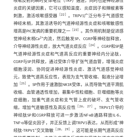
咳嗽反射的瞬时受体电位（TRP）通道，同时也是神经源性
炎症的关键因素，它可以感知温度、炎症因子和辣椒素等
［
22
］
刺激，激活咳嗽感受器
。TRPV1广泛分布于气道感觉
神经末梢，其激活诱导的气道神经源性炎症和咳嗽敏感性
［
23
］
增高是PIC发病的重要机理之一
。其作用机制是促进感
2+
觉神经末梢Ca
内流，然后触发SP、CGRP等神经肽释放，
［
24
］
介导神经源性炎症，放大气道炎症反应
。CGRP和SP是
气道神经源性炎症和气道高反应的重要神经内分泌肽，
CGRP与SP共释放，通过受体介导扩张气道血管，增强炎症
细胞浸润、协同促进神经源性炎症、激活气道感觉神经
元，致使气道高反应性，表现为支气管收缩、黏液分泌增
［
25
］
加
。SP作用于速激肽NK1R受体，从而导致气道平滑肌
收缩、血管通透性增加，募集中性粒细胞、巨噬细胞等炎
症细胞，加重气道炎症和支气管上皮的破坏、支气管收
［
26
，
27
］
缩，增加气道敏感性及高反应性
。TRPV1介导的
神经肽SP和CGRP释放可进一步激活NF-κB通路释放IL-6、
TNF-α等促炎因子，并正反馈上调TRPV1表达，从而形成“神
［
28
，
29
］
经肽-TRPV1”交叉致敏
，这可能是长期气道高反应