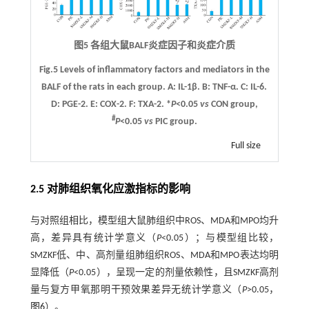
图5 各组大鼠BALF炎症因子和炎症介质
Fig.5 Levels of inflammatory factors and mediators in the
BALF of the rats in each group.
A
: IL-1β.
B
: TNF-α.
C
: IL-6.
D
: PGE-2.
E
: COX-2.
F
: TXA-2. *
P
<0.05
vs
CON group,
#
P
<0.05
vs
PIC group.
Full size
2.5 对肺组织氧化应激指标的影响
与对照组相比，模型组大鼠肺组织中ROS、MDA和MPO均升
高，差异具有统计学意义（
P
<0.05）；与模型组比较，
SMZKF低、中、高剂量组肺组织ROS、MDA和MPO表达均明
显降低（
P
<0.05），呈现一定的剂量依赖性，且SMZKF高剂
量与复方甲氧那明干预效果差异无统计学意义（
P
>0.05，
图6
）。