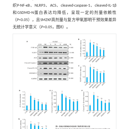
织P-NF‑κB、NLRP3、ACS、cleaved-caspase-1、cleaved-IL-1β
和GSDMD-N蛋白表达均降低，呈现一定的剂量依赖性
（
P
<0.05），且SMZKF高剂量与复方甲氧那明干预效果差异
无统计学意义（
P
>0.05，图8）。