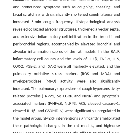
and pronounced symptoms such as coughing, sneezing, and
facial scratching with significantly shortened cough latency and
increased 5-min cough frequency. Histopathological analysis
revealed collapsed alveolar structures, thickened alveolar septa,
and extensive inflammatory cell infiltration in the bronchi and
peribronchial regions, accompanied by elevated bronchial and
alveolar inflammation scores of the rat models. In the BALF,
inflammatory cell counts and the levels of IL-1β, TNF-α, IL-6,
COX-2, PGE-2, and TXA-2 were all markedly elevated, and the
pulmonary oxidative stress markers (ROS and MDA) and
myeloperoxidase (MPO) activity were also significantly
increased. The pulmonary expressions of cough hypersensitivity-
related proteins (TRPV1, SP, CGRP, and NK1R) and pyroptosis-
associated markers (P-NF-κB, NLRP3, ACS, cleaved caspase-1,
cleaved IL-1β, and GSDMD-N) were significantly upregulated in
the model group. SMZKF interventions significantly ameliorated
these pathological changes in the rat models, and high-dose