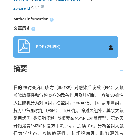
2
,
3
,
4
Zegeng LI
Author information
+
文章历史
+
PDF (2949K)
摘要
目的
探讨桑麻止咳方（SMZKF）对感染后咳嗽（PIC）大鼠
咳嗽敏感性和气道炎症的改善作用及其机制。
方法
SD雄性
大鼠随机分为对照组，模型组，SMZKF低、中、高剂量组，
复方甲氧那明组（ASM），8只/组。除对照组外，其余大鼠
采用烟熏+鼻滴脂多糖+辣椒素雾化构PIC大鼠模型，第19天
开始灌胃SMZKF和复方甲氧那明，连续10 d。分析各组大鼠
行为学状态、咳嗽敏感性、肺组织病理、肺泡灌洗液