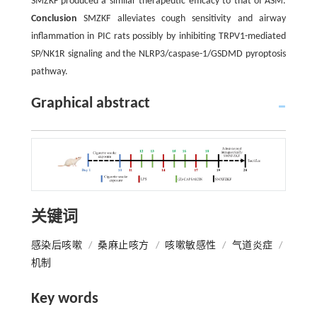
SMZKF produced a similar therapeutic efficacy to that of ASM.
Conclusion
SMZKF alleviates cough sensitivity and airway
inflammation in PIC rats possibly by inhibiting TRPV1-mediated
SP/NK1R signaling and the NLRP3/caspase-1/GSDMD pyroptosis
pathway.
Graphical abstract
关键词
感染后咳嗽
/
桑麻止咳方
/
咳嗽敏感性
/
气道炎症
/
机制
Key words