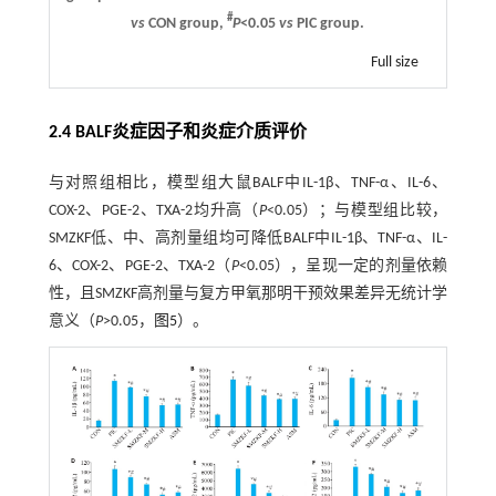
#
vs
CON group,
P
<0.05
vs
PIC group.
Full size
2.4 BALF炎症因子和炎症介质评价
与对照组相比，模型组大鼠BALF中IL-1β、TNF-α、IL-6、
COX-2、PGE-2、TXA-2均升高（
P
<0.05）；与模型组比较，
SMZKF低、中、高剂量组均可降低BALF中IL-1β、TNF-α、IL-
6、COX-2、PGE-2、TXA-2（
P
<0.05），呈现一定的剂量依赖
性，且SMZKF高剂量与复方甲氧那明干预效果差异无统计学
意义（
P
>0.05，
图5
）。