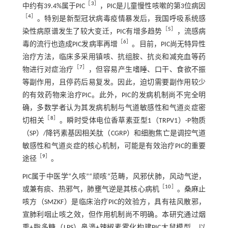
［
3
］
中约有39.4%属于PIC
，PIC是儿童慢性咳嗽的第3位病因
［
4
］
。特别是新型冠状病毒疫情暴发后，我国呼吸系统感
［
5
］
染性病原谱发生了较大变迁，PIC有增多趋势
，流感病
［
6
］
毒的流行也造成PIC发病率再增
。目前，PIC尚无特异性
治疗方法，临床多采用镇咳、抗组胺、抗炎和减充血等药
［
7
］
物进行对症治疗
，但容易产生嗜睡、口干、食欲不振
等副作用，且停药后易复发。因此，迫切需要副作用较少
的有效药物来治疗PIC。此外，PIC的发病机制尚不完全明
确，多数学者认为其发病机制与气道敏感性和气道炎症密
［
8
］
切相关
。瞬时受体电位香草素亚型1（TRPV1）-P物质
（SP）/降钙素基因相关肽（CGRP）和细胞焦亡是调控气道
敏感性和气道炎症的核心机制，可能是有效治疗PIC的重要
［
9
］
途径
。
PIC属于中医学“久咳”“顽咳”范畴，风邪伏肺，风动气逆，
［
10
］
或兼有痰、热邪气，肺壅气逆是其核心病机
。桑麻止
咳方（SMZKF）是临床治疗PIC的效验方，具有祛风散邪，
宣肺利咽止咳之效，但作用机制尚不明确。本研究通过烟
熏+脂多糖（LPS）鼻滴+辣椒素雾化构建PIC大鼠模型，以