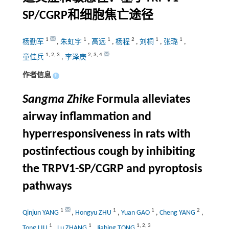
SP/CGRP和细胞焦亡途径
1
1
1
2
1
1
杨勤军
,
朱虹宇
,
高远
,
杨程
,
刘桐
,
张璐
,
1
,
2
,
3
2
,
3
,
4
童佳兵
,
李泽庚
作者信息
+
Sangma Zhike
Formula alleviates
airway inflammation and
hyperresponsiveness in rats with
postinfectious cough by inhibiting
the TRPV1-SP/CGRP and pyroptosis
pathways
1
1
1
2
Qinjun YANG
,
Hongyu ZHU
,
Yuan GAO
,
Cheng YANG
,
1
1
1
,
2
,
3
Tong LIU
,
Lu ZHANG
,
Jiabing TONG
,