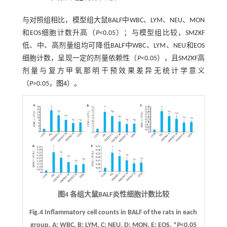
与对照组相比，模型组大鼠BALF中WBC、LYM、NEU、MON
和EOS细胞计数升高（
P
<0.05）；与模型组比较，SMZKF
低、中、高剂量组均可降低BALF中WBC、LYM、NEU和EOS
细胞计数，呈现一定的剂量依赖性（
P
<0.05），且SMZKF高
剂量与复方甲氧那明干预效果差异无统计学意义
（
P
>0.05，
图4
）。
图4 各组大鼠BALF炎性细胞计数比较
Fig.4 Inflammatory cell counts in BALF of the rats in each
group.
A
: WBC.
B
: LYM.
C
: NEU.
D
: MON.
E
: EOS. *
P
<0.05