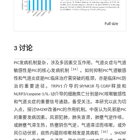
Full size
3 讨论
PIC发病机制复杂，涉及多因素交互作用，气道炎症与气道
［
14
］
敏感性是PIC的核心发病机制
。如何抑制PIC气道敏感
性和气道炎症是PIC临床治疗需突破的瓶颈，亦是临床PIC防
治的重要途径。TRPV1介导的SP/NK1R与CGRP释放和
NLRP3/caspase-1/IL‑1β介导的细胞焦亡分别是PIC咳嗽敏感性
和气道炎症的重要信号通路，备受关注。本研究以此为切
入点，探讨SMZKF改善PIC的作用机制。中医认为风邪是PIC
的重要发病因素。风邪犯肺，肺失宣肃，肺壅气逆作咳，
或肺壅气滞生热，热壅阴伤气逆，气道滞涩而咳嗽，或外
［
10
］
风引动伏邪，痰热内蕴则咳嗽频发是其病机
，SMZKF