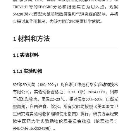
TRPV1介导的SP/CGRP分泌和细胞焦亡为切入点，观察
SMZKF对PIC模型大鼠咳嗽敏感性和气道炎症的影响，并初
步探讨其作用机制，为该方防治PIC提供科学依据。
1 材料和方法
1.1 实验材料
1.1.1 实验动物
SPF级SD大鼠（180~200 g）购自浙江维通利华实验动物技术
有限公司，实验动物合格证：SCXK（浙）2024-0001，饲养
于标准动物房，室温22~23 ℃，相对湿度50%~60%，自然光
照周期，自由进食、饮水。所有实验均按照《美国国立卫
生研究院实验动物护理和使用指南》执行，研究方案经安
徽中医药大学实验动物伦理委员会批准（伦理批号：
AHUCM-rats-2024198）。