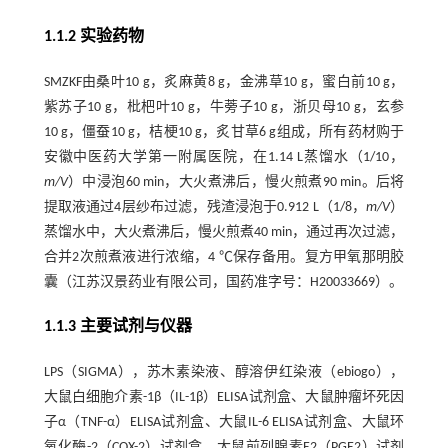
1.1.2 实验药物
SMZKF由桑叶10 g，炙麻黄8 g，金沸草10 g，蜜白前10 g，
紫苏子10 g，枇杷叶10 g，牛蒡子10 g，浙贝母10 g，玄参
10 g，僵蚕10 g，桔梗10 g，炙甘草6 g组成，所有药材购于
安徽中医药大学第一附属医院，在1.14 L蒸馏水（1/10，
m/V
）中浸泡60 min，大火煮沸后，慢火煎煮90 min。后将
提取液通过4层纱布过滤，残渣浸泡于0.912 L（1/8，
m/V
）
蒸馏水中，大火煮沸后，慢火煎煮40 min，通过再次过滤，
合并2次煎煮液进行浓缩，4 ℃保存备用。复方甲氧那明胶
囊（江苏汉景药业有限公司，国药准字号：H20033669）。
1.1.3 主要试剂与仪器
LPS（SIGMA），苏木素染液、醇溶伊红染液（ebiogo），
大鼠白细胞介素-1β（IL-1β）ELISA试剂盒、大鼠肿瘤坏死因
子α（TNF-α）ELISA试剂盒、大鼠IL-6 ELISA试剂盒、大鼠环
氧化酶-2（COX-2）试剂盒、大鼠前列腺素E2（PGE2）试剂