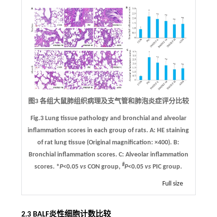
图3 各组大鼠肺组织病理及支气管和肺泡炎症评分比较
Fig.3 Lung tissue pathology and bronchial and alveolar
inflammation scores in each group of rats.
A
: HE staining
of rat lung tissue (Original magnification: ×400).
B
:
Bronchial inflammation scores.
C
: Alveolar inflammation
#
scores. *
P
<0.05
vs
CON group,
P
<0.05
vs
PIC group.
Full size
2.3 BALF炎性细胞计数比较