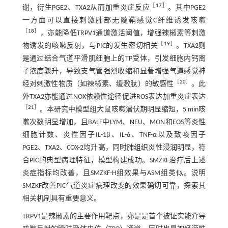
［
17
］
谢，衍生PGE2、TXA2从而加重炎症反应
。其中PGE2
一方面可以直接刺激肺部无髓鞘感觉C纤维诱发咳嗽
［
18
］
，亦能降低TRPV1通道激活阈值，增强辣椒素等刺激
［
19
］
物诱发的咳嗽反射，与PIC的发生密切相关
。TXA2则
是通过结合气道平滑肌细胞上的TP受体，引发细胞内钙离
子浓度骤升，导致支气管强烈收缩和显著增强气道感觉神
［
20
］
经对刺激性物质（如辣椒素、缓激肽）的敏感性
。此
外TXA2亦能通过NOX依赖性途径促进ROS表达加重炎症表达
［
21
］
。本研究中模型组大鼠咳嗽潜伏期明显缩短，5 min咳
嗽次数明显增加，且BALF中LYM、NEU、MON和EOS等炎性
细胞计数、炎性因子IL-1β、IL-6、TNF-α以及致咳因子
PGE2、TXA2、COX-2均升高，同时肺组织炎性浸润明显，符
合PIC的典型病理特征，模型构建成功。SMZKF治疗后上述
炎症指标均改善，且SMZKF-H组效果与ASM组类似。说明
SMZKF改善PIC气道炎症病理改变的效果确切可靠，探索其
相关机制具有重要意义。
TRPV1是辣椒素的主要作用靶点，亦是是首个被证实能介导