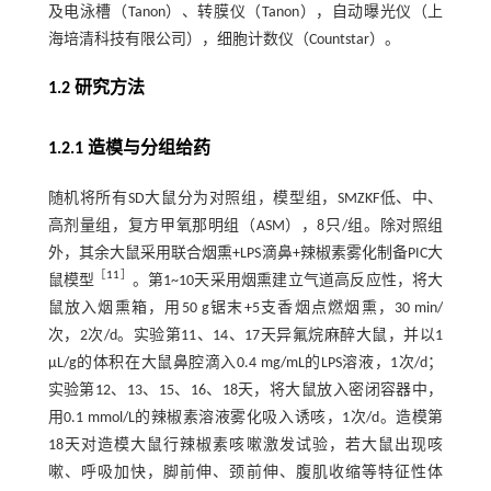
及电泳槽（Tanon）、转膜仪（Tanon），自动曝光仪（上
海培清科技有限公司），细胞计数仪（Countstar）。
1.2 研究方法
1.2.1 造模与分组给药
随机将所有SD大鼠分为对照组，模型组，SMZKF低、中、
高剂量组，复方甲氧那明组（ASM），8只/组。除对照组
外，其余大鼠采用联合烟熏+LPS滴鼻+辣椒素雾化制备PIC大
［
11
］
鼠模型
。第1~10天采用烟熏建立气道高反应性，将大
鼠放入烟熏箱，用50 g锯末+5支香烟点燃烟熏，30 min/
次，2次/d。实验第11、14、17天异氟烷麻醉大鼠，并以1
μL/g的体积在大鼠鼻腔滴入0.4 mg/mL的LPS溶液，1次/d；
实验第12、13、15、16、18天，将大鼠放入密闭容器中，
用0.1 mmol/L的辣椒素溶液雾化吸入诱咳，1次/d。造模第
18天对造模大鼠行辣椒素咳嗽激发试验，若大鼠出现咳
嗽、呼吸加快，脚前伸、颈前伸、腹肌收缩等特征性体