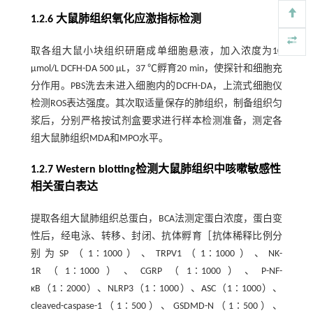
1.2.6 大鼠肺组织氧化应激指标检测
取各组大鼠小块组织研磨成单细胞悬液，加入浓度为10
μmol/L DCFH-DA 500 μL，37 ℃孵育20 min，使探针和细胞充
分作用。PBS洗去未进入细胞内的DCFH-DA，上流式细胞仪
检测ROS表达强度。其次取适量保存的肺组织，制备组织匀
浆后，分别严格按试剂盒要求进行样本检测准备，测定各
组大鼠肺组织MDA和MPO水平。
1.2.7 Western blotting检测大鼠肺组织中咳嗽敏感性
相关蛋白表达
提取各组大鼠肺组织总蛋白，BCA法测定蛋白浓度，蛋白变
性后，经电泳、转移、封闭、抗体孵育［抗体稀释比例分
别为SP（1∶1000）、TRPV1（1∶1000）、NK-
1R（1∶1000）、CGRP（1∶1000）、P-NF-
κB（1∶2000）、NLRP3（1∶1000）、ASC（1∶1000）、
cleaved-caspase-1（1∶500）、GSDMD-N（1∶500）、