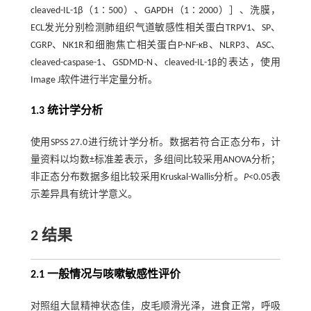
cleaved-IL-1β（1∶500）、GAPDH（1∶2000）］、洗膜，
ECL发光分别检测肺组织气道敏感性相关蛋白TRPV1、SP、
CGRP、NK1R和细胞焦亡相关蛋白P-NF-κB、NLRP3、ASC、
cleaved-caspase-1、GSDMD-N、cleaved-IL-1β的表达，使用
Image J软件进行半定量分析。
1.3 统计学分析
使用SPSS 27.0进行统计学分析。数据若符合正态分布，计
量资料以均数±标准差表示，多组间比较采用ANOVA分析；
非正态分布数据多组比较采用Kruskal-Wallis分析。
P
<0.05表
示差异具有统计学意义。
2 结果
2.1 一般情况与咳嗽敏感性评价
对照组大鼠精神状态佳，皮毛顺滑光泽，进食正常，呼吸