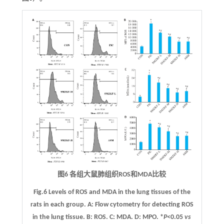
图6 各组大鼠肺组织ROS和MDA比较
Fig.6 Levels of ROS and MDA in the lung tissues of the
rats in each group.
A
: Flow cytometry for detecting ROS
in the lung tissue.
B
: ROS.
C
: MDA.
D
: MPO. *
P
<0.05
vs