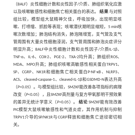
（BALF）炎性细胞计数和炎性因子/介质、肺组织氧化应激
以及咳嗽敏感性和细胞焦亡相关蛋白的表达。
结果
与对照
组比较，模型组大鼠精神欠佳，呼吸加快，出现明显咳
嗽、打喷嚏、抓脸等表现；咳嗽潜伏期明显缩短，5 min咳
嗽次数增加；肺泡结构消失，肺泡隔增宽，支气管及支气
管周围有大量炎性细胞浸润，支气管周围和肺泡炎症评分
明显升高；BALF中炎性细胞计数和炎性因子/介质IL-1β、
TNF-α、IL-6、COX-2、PGE-2、TXA-2均升高；肺组织ROS、
MDA、MPO升高；肺组织咳嗽高敏感性相关蛋白TRPV1、
SP、CGRP、NK1R和细胞焦亡相关蛋白P-NF-κB、NLRP3、
ACS、cleaved-caspase-1、cleaved-IL-1β和GSDMD-N表达升高
（
P
<0.05）。与模型组比较，SMZKF能改善各项指标的病理
改变（
P
<0.05），且SMZKF高剂量与复方甲氧那明干预效果
的差异无统计学意义（
P
>0.05）。
结论
SMZKF能有效改善
PIC模型大鼠咳嗽敏感性和气道炎症，其作用机制与抑制
TRPV1介导的SP/NK1R与CGRP释放和细胞焦亡途径密切相
关。