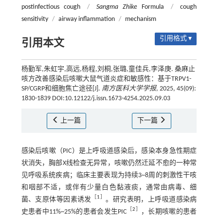
postinfectious cough
/
Sangma Zhike
Formula
/
cough
sensitivity
/
airway inflammation
/
mechanism
引用格式 ▾
引用本文
杨勤军,朱虹宇,高远,杨程,刘桐,张璐,童佳兵,李泽庚. 桑麻止
咳方改善感染后咳嗽大鼠气道炎症和敏感性：基于TRPV1-
SP/CGRP和细胞焦亡途径[J].
南方医科大学学报
, 2025, 45(09):
1830-1839 DOI:10.12122/j.issn.1673-4254.2025.09.03
上一篇
下一篇
感染后咳嗽（PIC）是上呼吸道感染后，感染本身急性期症
状消失，胸部X线检查无异常，咳嗽仍然迁延不愈的一种常
见呼吸系统疾病；临床主要表现为持续3~8周的刺激性干咳
和咽部不适，或伴有少量白色黏液痰，通常由病毒、细
［
1
］
菌、支原体等因素诱发
。研究表明，上呼吸道感染病
［
2
］
史患者中11%~25%的患者会发生PIC
，长期咳嗽的患者