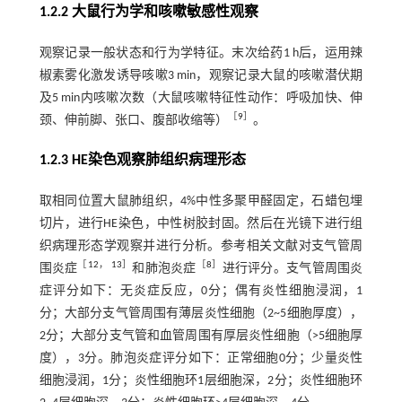
1.2.2 大鼠行为学和咳嗽敏感性观察
观察记录一般状态和行为学特征。末次给药1 h后，运用辣
椒素雾化激发诱导咳嗽3 min，观察记录大鼠的咳嗽潜伏期
及5 min内咳嗽次数（大鼠咳嗽特征性动作：呼吸加快、伸
［
9
］
颈、伸前脚、张口、腹部收缩等）
。
1.2.3 HE染色观察肺组织病理形态
取相同位置大鼠肺组织，4%中性多聚甲醛固定，石蜡包埋
切片，进行HE染色，中性树胶封固。然后在光镜下进行组
织病理形态学观察并进行分析。参考相关文献对支气管周
［
12
，
13
］
［
8
］
围炎症
和肺泡炎症
进行评分。支气管周围炎
症评分如下：无炎症反应，0分；偶有炎性细胞浸润，1
分；大部分支气管周围有薄层炎性细胞（2~5细胞厚度），
2分；大部分支气管和血管周围有厚层炎性细胞（>5细胞厚
度），3分。肺泡炎症评分如下：正常细胞0分；少量炎性
细胞浸润，1分；炎性细胞环1层细胞深，2分；炎性细胞环