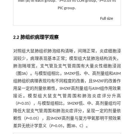
min (
B
) in each group. *
P
<0.05
vs
CON group,
P
<0.05
vs
PIC group.
Full size
2.2 肺组织病理学观察
对照组大鼠肺组织肺泡结构清晰，间隔正常，炎症细胞浸
润较少，病理表现基本正常；模型组大鼠肺泡结构消失，
肺泡隔增宽，支气管及支气管周围有大量炎性细胞浸润
（
图3
A）。与模型组相比，SMZKF低、中、高剂量组和ASM
组肺组织病理表现均有不同程度的改善，且SMZKF的改善作
用呈一定的剂量依赖性，SMZKF高剂量组与ASM组作用效果
接近。模型组大鼠支气管周围和肺泡炎症评分升高
（
P
<0.05），与模型组相比，SMZKF低、中、高剂量组均可
降低大鼠支气管周围和肺泡炎症评分，呈现一定的剂量依
赖性（
P
<0.05），且SMZKF高剂量与复方甲氧那明干预效果
差异无统计学意义（
P
>0.05，
图3
B、C）。