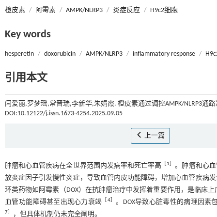
橙皮素
/
阿霉素
/
AMPK/NLRP3
/
炎症反应
/
H9c2细胞
Key words
hesperetin
/
doxorubicin
/
AMPK/NLRP3
/
inflammatory response
/
H9c2
引用本文
闫爱丽,罗梦瑶,常晋瑞,李新华,朱娟霞. 橙皮素通过调控AMPK/NLRP3通
DOI:10.12122/j.issn.1673-4254.2025.09.05
上一篇
［
1
］
肿瘤和心血管疾病在全世界范围内发病率和死亡率高
。肿瘤和心血
放炎症因子引发慢性炎症，导致血管内皮功能障碍，增加心血管疾病发
环类药物如阿霉素（DOX）在抗肿瘤治疗中发挥着重要作用，是临床上
［
4
］
血管功能障碍甚至出现心力衰竭
。DOX导致心脏毒性的病理因素
7
］
，但具体机制仍未完全阐明。