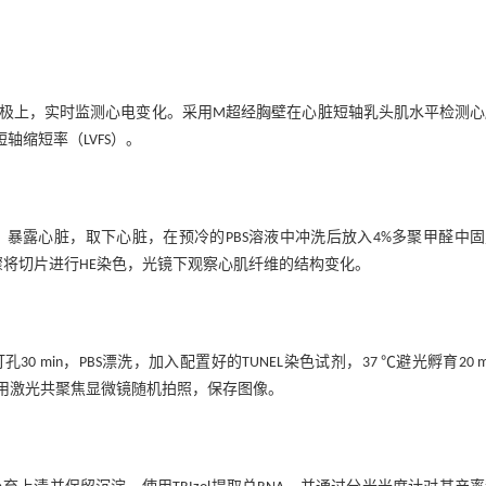
极上，实时监测心电变化。采用M超经胸壁在心脏短轴乳头肌水平检测心
短轴缩短率（LVFS）。
露心脏，取下心脏，在预冷的PBS溶液中冲洗后放入4%多聚甲醛中固
将切片进行HE染色，光镜下观察心肌纤维的结构变化。
0打孔30 min，PBS漂洗，加入配置好的TUNEL染色试剂，37 ℃避光孵育20 m
光漂洗。用激光共聚焦显微镜随机拍照，保存图像。