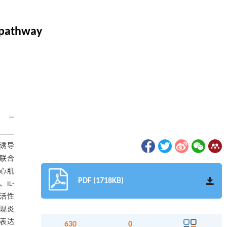
 pathway
）诱导
s联合
和心肌
PDF (1718KB)
、IL-
H活性
出现炎
白表达
630
0