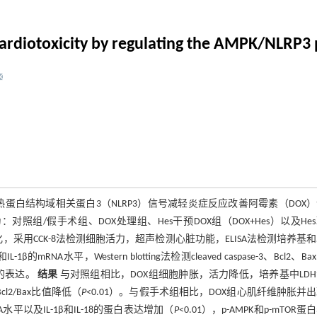
cardiotoxicity by regulating the AMPK/NLRP3
D热蛋白结构域相关蛋白3（NLRP3）信号减轻炎症反应改善阿霉素（DOX
为：对照组/假手术组、DOX处理组、Hes干预DOX组（DOX+Hes）以及He
胞形态变化，采用CCK-8法检测细胞活力，超声检测心脏功能，ELISA法检测培养基
RNA水平，Western blotting法检测cleaved caspase-3、Bcl2、Bax
e-1的表达。
结果
与对照组相比，DOX组细胞肿胀，活力降低，培养基中LD
Bcl2/Bax比值降低（
P
<0.01）。与假手术组相比，DOX组心肌纤维肿胀并
A水平以及IL-1β和IL-18的蛋白表达增加（
P
<0.01），p-AMPK和p-mTOR蛋