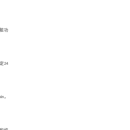
脏功
定24
in，