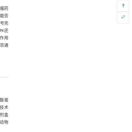
鼠心肌AMPK/NLRP3表达的变化
(2024) 108-120]
3 讨论
肿瘤药
https://doi.org/10.1016/j.eng.2026.01.007
s能否
参考文献
Parameter calibration method for discrete
[5]
信号完
element simulation of cut seed potato tubers
PK还
基金资助
ENGINEERING Agriculture
. 2027, Vol.14(2): 27718-
要作用
27728
RIGHTS & PERMISSIONS
能否通
https://doi.org/10.15302/J-FASE-2027724
氨酸蛋
生物技术
试剂盒
动物