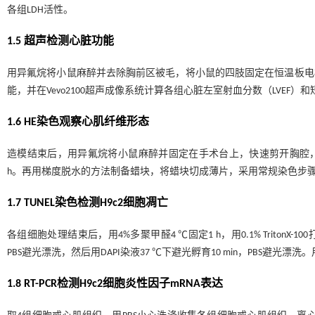
各组LDH活性。
1.5 超声检测心脏功能
用异氟烷将小鼠麻醉并去除胸前区被毛，将小鼠的四肢固定在恒温板电
能，并在Vevo2100超声成像系统计算各组心脏左室射血分数（LVEF）和
1.6 HE染色观察心肌纤维形态
造模结束后，用异氟烷将小鼠麻醉并固定在手术台上，快速剪开胸腔，暴
h。再用梯度脱水的方法制备蜡块，将蜡块切成薄片，采用常规染色步骤
1.7 TUNEL染色检测H9c2细胞凋亡
各组细胞处理结束后，用4%多聚甲醛4 ℃固定1 h，用0.1% TritonX-10
PBS避光漂洗，然后用DAPI染液37 ℃下避光孵育10 min，PBS避
1.8 RT-PCR检测H9c2细胞炎性因子mRNA表达