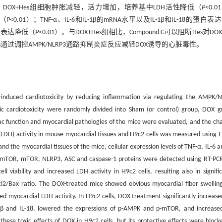
相比，DOX+Hes组细胞肿胀减轻，活力增加，培养基中LDH活性降低（
P
<0.
加（
P
<0.01）；TNF-α、IL-6和IL-1β的mRNA水平以及IL-1β和IL-18的蛋白
-1的表达降低（
P
<0.01）。与DOX+Hes组相比，Compound C可以阻断Hes对DO
s通过调控AMPK/NLRP3通路抑制炎症反应减轻DOX诱导的心脏毒性。
)-induced cardiotoxicity by reducing inflammation via regulating the AMPK/
 cardiotoxicity were randomly divided into Sham (or control) group, DOX g
 function and myocardial pathologies of the mice were evaluated, and the ch
(LDH) activity in mouse myocardial tissues and H9c2 cells was measured using E
d the myocardial tissues of the mice, cellular expression levels of TNF-α, IL-6 a
p-mTOR, mTOR, NLRP3, ASC and caspase-1 proteins were detected using RT-PC
 viability and increased LDH activity in H9c2 cells, resulting also in signific
cl2/Bax ratio. The DOX-treated mice showed obvious myocardial fiber swellin
sed myocardial LDH activity. In H9c2 cells, DOX treatment significantly increase
-1β and IL-18, lowered the expressions of p-AMPK and p-mTOR, and increase
ese toxic effects of DOX in H9c2 cells, but its protective effects were block