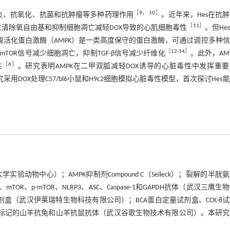
［
9
，
10
］
炎、抗氧化、抗菌和抗肿瘤等多种药理作用
。近年来，Hes在抗
［
11
］
过清除氧自由基和抑制细胞凋亡减轻DOX导致的心肌细胞毒性
。但He
酸活化蛋白激酶（AMPK）是一类高度保守的蛋白激酶，可通过调控多种
［
12
-
14
］
TOR信号减少细胞凋亡，抑制TGF-β信号减少纤维化
。此外，AM
［
6
］
性
。研究表明AMPK在二甲双胍减轻DOX诱导的心脏毒性中发挥重
用DOX处理C57/bl6小鼠和H9c2细胞模拟心脏毒性模型，首次探讨Hes
实验动物中心）；AMPK抑制剂Compound C（Selleck）；裂解的半胱
p-AMPK、mTOR、p-mTOR、NLRP3、ASC、Caspase-1和GAPDH抗体（武汉三鹰
试剂盒（武汉伊莱瑞特生物科技有限公司）；BCA蛋白定量试剂盒、CCK-8
酶标记的山羊抗兔和山羊抗鼠抗体（武汉谷歌生物技术有限公司）。本研究
。