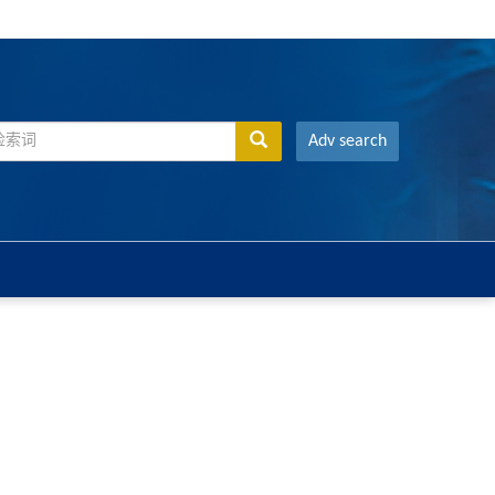
Adv search