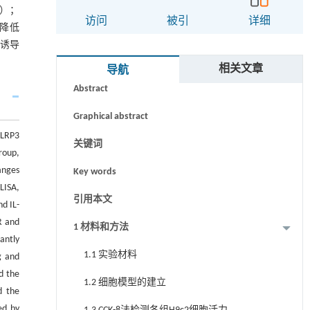
01）；
访问
被引
详细
表达降低
X诱导
摘要
相关文章
导航
Abstract
Graphical abstract
NLRP3
关键词
roup,
anges
Key words
LISA,
引用本文
nd IL-
R and
1 材料和方法
antly
1.1 实验材料
g and
d the
1.2 细胞模型的建立
d the
ed by