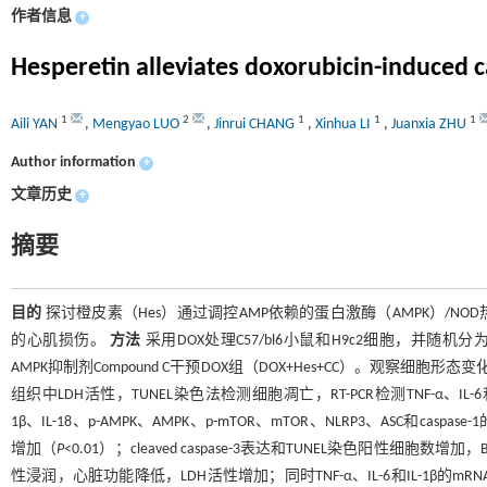
作者信息
+
Hesperetin alleviates doxorubicin-induced 
1
2
1
1
1
Aili YAN
,
Mengyao LUO
,
Jinrui CHANG
,
Xinhua LI
,
Juanxia ZHU
Author information
+
文章历史
+
摘要
目的
探讨橙皮素（Hes）通过调控AMP依赖的蛋白激酶（AMPK）/NO
的心肌损伤。
方法
采用DOX处理C57/bl6小鼠和H9c2细胞，并随机分
AMPK抑制剂Compound C干预DOX组（DOX+Hes+CC）。观察细
组织中LDH活性，TUNEL染色法检测细胞凋亡，RT-PCR检测TNF-α、IL-6和IL-1β的m
1β、IL-18、p-AMPK、AMPK、p-mTOR、mTOR、NLRP3、ASC和caspas
增加（
P
<0.01）；cleaved caspase-3表达和TUNEL染色阳性细胞数增加，
性浸润，心脏功能降低，LDH活性增加；同时TNF-α、IL-6和IL-1β的mRN