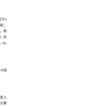
度为1
结束；
h，再
L）的
1
,
16
,
-8溶
养液上
计算