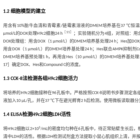
1.2 细胞模型的建立
用含有10%胎牛血清和青霉素/链霉素溶液的DMEM培养基在37 ℃恒温培
［
11
］
μmol/L的DOX处理H9c2细胞24 h
；实验随机分为4组，对照组：用含
DOX处理组：用含DOX（1 μmol/L）的DMEM培养基处理24 h；Hes加DO
用含DOX（1 μmol/L）的DMEM培养基处理24 h；Hes联合AMPK抑制剂Comp
DMEM培养基预处理1 h，再用含Hes（10 μmol/L）的DMEM培养基处理
17
］确定DOX、Hes和Compound C的浓度。
1.3 CCK-8法检测各组H9c2细胞活力
将培养的H9c2细胞接种在96孔板中。严格按照CCK-8说明书步骤测
液加入10 μL/孔，并在37 ℃下在避光孵育2 h后检测。使用微板读取
1.4 ELISA检测H9c2细胞LDH活性
5
将H9c2细胞以2×10
/mL的密度均匀种在6孔板中，待正常贴壁生长后，
清中LDH的活性。根据LDH检测试剂盒方法提取小鼠心肌组织上清，并