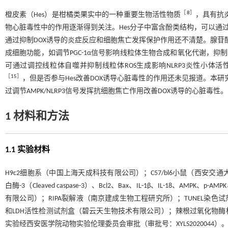
［
8
］
橙皮素（Hes）是柑橘类果实中的一种重要生物活性物质
，具有抗
物心脏毒性中的作用逐渐得到关注。Hes分子中富含酚类结构，可以通
通过抑制DOX诱导的炎症反应和细胞焦亡发挥保护作用还不清楚。腺苷
成细胞功能，如调节PGC-1α信号影响线粒体生物合成和氧化代谢，抑制m
可通过调控线粒体自噬并抑制线粒体ROS生成影响NLRP3炎性小体活
［
15
］
，但是否参与Hes改善DOX诱导心脏毒性的作用还未见报道。本研究采
过调节AMPK/NLRP3信号发挥抗细胞焦亡作用改善DOX诱导的心脏毒性。
1 材料和方法
1.1 实验材料
H9c2细胞系（中国上海天成科技有限公司）；C57/bl6小鼠（西安交通大学
白酶-3（Cleaved caspase-3）、Bcl2、Bax、IL-1β、IL-18、AMPK、
有限公司）；RIPA裂解液（南京建成生物工程研究所）；TUNEL染色
和LDH活性检测试剂盒（碧云天生物技术有限公司）；辣根过氧化物
实验经西安医学院动物实验伦理委员会审批（审批号：XYLS2020044）