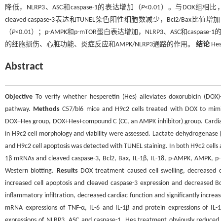
降低，NLRP3、ASC和caspase-1的表达增加（
P
<0.01）。与DOX组
cleaved caspase-3表达和TUNEL染色阳性细胞数减少，Bcl2/Bax比值增
（
P
<0.01）；p-AMPK和p-mTOR蛋白表达增加，NLRP3、ASC和caspase
的细胞损伤、心脏功能、炎症反应和AMPK/NLRP3通路的作用。
结论
He
Abstract
Objective
To verify whether hesperetin (Hes) alleviates doxorubicin (DOX
pathway.
Methods
C57/bl6 mice and H9c2 cells treated with DOX to mimic
DOX+Hes group, DOX+Hes+compound C (CC, an AMPK inhibitor) group. Cardiac
in H9c2 cell morphology and viability were assessed. Lactate dehydrogenase 
and H9c2 cell apoptosis was detected with TUNEL staining. In both H9c2 cells an
1β mRNAs and cleaved caspase-3, Bcl2, Bax, IL-1β, IL-18, p-AMPK, AMPK, 
Western blotting.
Results
DOX treatment caused cell swelling, decreased cell
increased cell apoptosis and cleaved caspase-3 expression and decreased B
inflammatory infiltration, decreased cardiac function and significantly increa
mRNA expressions of TNF-α, IL-6 and IL-1β and protein expressions of IL
expressions of NLRP3, ASC and caspase-1. Hes treatment obviously reduced th