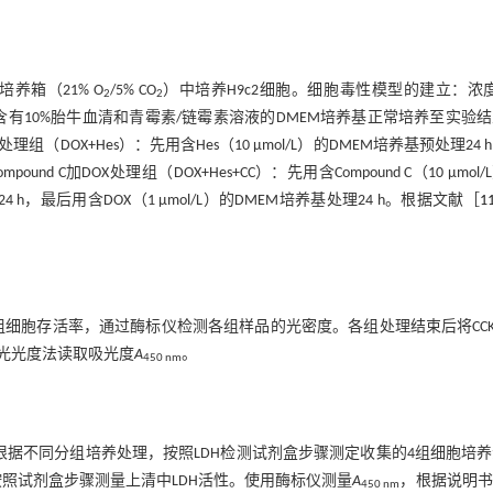
养箱（21% O
/5% CO
）中培养H9c2细胞。细胞毒性模型的建立：浓
2
2
有10%胎牛血清和青霉素/链霉素溶液的DMEM培养基正常培养至实验
X处理组（DOX+Hes）：先用含Hes（10 μmol/L）的DMEM培养基预处理24 
ound C加DOX处理组（DOX+Hes+CC）：先用含Compound C（10 μmol/
24 h，最后用含DOX（1 μmol/L）的DMEM培养基处理24 h。根据文献［
1
定各组细胞存活率，通过酶标仪检测各组样品的光密度。各组处理结束后将CCK
器分光光度法读取吸光度
A
。
450 nm
根据不同分组培养处理，按照LDH检测试剂盒步骤测定收集的4组细胞培
按照试剂盒步骤测量上清中LDH活性。使用酶标仪测量
A
，根据说明书
450 nm