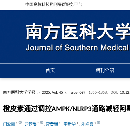
中国高校科技期刊集群服务平台
首页
期刊介绍
南方医科大学学报
››
2025, Vol. 45
››
Issue (09)
: 1850 -1858.
DOI:
10.12
橙皮素通过调控AMPK/NLRP3通路减
1
2
1
1
1
闫爱丽
,
罗梦瑶
,
常晋瑞
,
李新华
,
朱娟霞