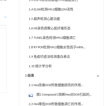
1.3 CCK-8法检测各组H9c2细胞活力
1.4 ELISA检测H9c2细胞LDH活性
1.5 超声检测心脏功能
1.6 HE染色观察心肌纤维形态
1.7 TUNEL染色检测H9c2细胞凋亡
1.8 RT-PCR检测H9c2细胞炎性因子mRNA
表达
1.9 免疫印迹法检测蛋白表达
1.10 统计学分析
2 结果
2.1 Hes改善DOX所致细胞损伤的作用被
Compound C逆转
图1 Compound C阻断Hes对DOX引起的细
胞损伤的改善作用
2.2 Hes降低DOX所致细胞凋亡的作用被