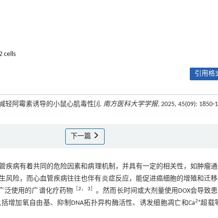
 cells
引用格式
路减轻阿霉素诱导的小鼠心肌毒性[J].
南方医科大学学报
, 2025, 45(09): 1850-
下一篇
管疾病有着共同的危险因素和病理机制，并具有一定的相关性，如肿瘤通
生风险，而心血管疾病往往也伴有炎症反应，能促进癌细胞的增殖和迁移
［
2
，
3
］
广泛使用的广谱化疗药物
。然而长时间或大剂量使用DOX会导致
2+
包括增加氧自由基、抑制DNA拓扑异构酶活性、诱发细胞凋亡和Ca
超载