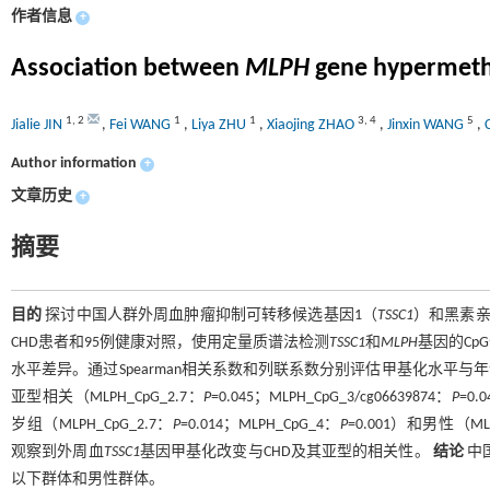
作者信息
+
Association between
MLPH
gene hypermethy
1
,
2
1
1
3
,
4
5
Jialie JIN
,
Fei WANG
,
Liya ZHU
,
Xiaojing ZHAO
,
Jinxin WANG
,
Author information
+
文章历史
+
摘要
目的
探讨中国人群外周血肿瘤抑制可转移候选基因1（
TSSC1
）和黑素
CHD患者和95例健康对照，使用定量质谱法检测
TSSC1
和
MLPH
基因的Cp
水平差异。通过Spearman相关系数和列联系数分别评估甲基化水平
亚型相关（MLPH_CpG_2.7：
P
=0.045；MLPH_CpG_3/cg06639874：
P
=0.
岁组（MLPH_CpG_2.7：
P
=0.014；MLPH_CpG_4：
P
=0.001）和男性（MLP
观察到外周血
TSSC1
基因甲基化改变与CHD及其亚型的相关性。
结论
中
以下群体和男性群体。