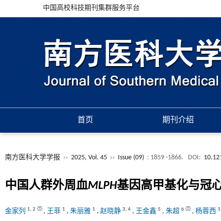
中国高校科技期刊集群服务平台
首页
期刊介绍
南方医科大学学报
››
2025, Vol. 45
››
Issue (09)
: 1859 -1866.
DOI:
10.12
中国人群外周血
MLPH
基因高甲基化与冠
1
,
2
1
1
3
,
4
5
6
1
金家列
,
王菲
,
朱丽雅
,
赵晓静
,
王金鑫
,
朱超
,
杨蓉西