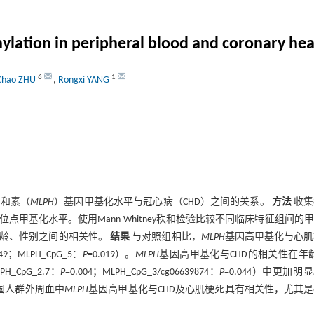
lation in peripheral blood and coronary hea
6
1
Chao ZHU
,
Rongxi YANG
亲和素（
MLPH
）基因甲基化水平与冠心病（CHD）之间的关系。
方法
收集
G位点甲基化水平。使用Mann-Whitney秩和检验比较不同临床特征组间的
与年龄、性别之间的相关性。
结果
与对照组相比，
MLPH
基因高甲基化与心肌
049；MLPH_CpG_5：
P
=0.019）。
MLPH
基因高甲基化与CHD的相关性在年龄
H_CpG_2.7：
P
=0.004；MLPH_CpG_3/cg06639874：
P
=0.044）中更加明
国人群外周血中
MLPH
基因高甲基化与CHD及心肌梗死具有相关性，尤其是