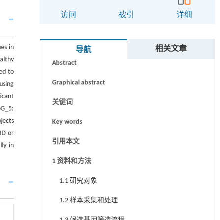
访问
被引
详细
摘要
nes in
相关文章
导航
althy
Abstract
ed to
Graphical abstract
using
icant
关键词
pG_5:
jects
Key words
HD or
引用本文
ly in
1 资料和方法
1.1 研究对象
1.2 样本采集和处理