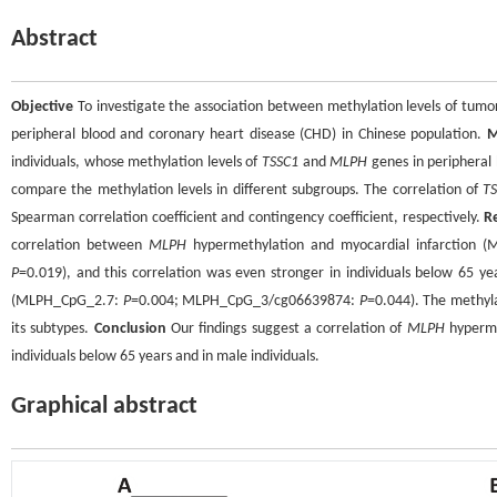
Abstract
Objective
To investigate the association between methylation levels of tumor
peripheral blood and coronary heart disease (CHD) in Chinese population.
M
individuals, whose methylation levels of
TSSC1
and
MLPH
genes in periphera
compare the methylation levels in different subgroups. The correlation of
T
Spearman correlation coefficient and contingency coefficient, respectively.
R
correlation between
MLPH
hypermethylation and myocardial infarction 
P
=0.019), and this correlation was even stronger in individuals below 65 
(MLPH_CpG_2.7:
P
=0.004; MLPH_CpG_3/cg06639874:
P
=0.044). The methyla
its subtypes.
Conclusion
Our findings suggest a correlation of
MLPH
hypermet
individuals below 65 years and in male individuals.
Graphical abstract