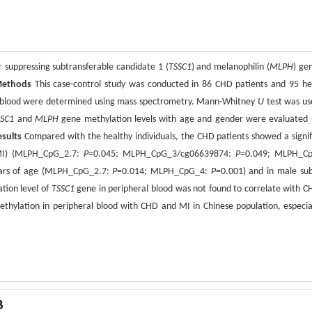
 suppressing subtransferable candidate 1 (
TSSC1
) and melanophilin (
MLPH
) ge
ethods
This case-control study was conducted in 86 CHD patients and 95 he
l blood were determined using mass spectrometry. Mann-Whitney
U
test was us
SSC1
and
MLPH
gene methylation levels with age and gender were evaluated 
esults
Compared with the healthy individuals, the CHD patients showed a signif
(MI) (MLPH_CpG_2.7:
P
=0.045; MLPH_CpG_3/cg06639874:
P
=0.049; MLPH_C
years of age (MLPH_CpG_2.7:
P
=0.014; MLPH_CpG_4:
P
=0.001) and in male sub
tion level of
TSSC1
gene in peripheral blood was not found to correlate with C
hylation in peripheral blood with CHD and MI in Chinese population, especial