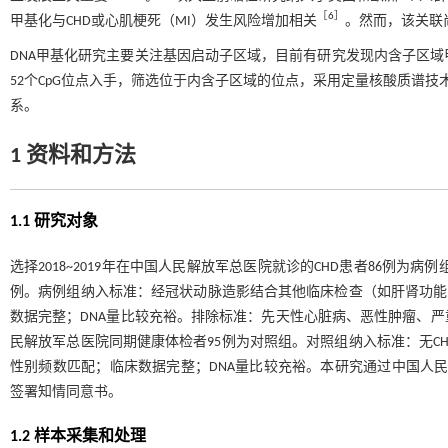
［
6
］
甲基化与CHD或心肌梗死（MI）发生风险增加相关
。然而，该关联
DNA甲基化研究主要关注基因启动子区域，目前有研究发现内含子区
52个CpG位点入手，筛选位于内含子区域的位点，采用定量核酸质谱技
系。
1 资料和方法
1.1 研究对象
选择2018~2019年在中国人民解放军总医院就诊的CHD患者86例为
例。病例组纳入标准：经冠状动脉造影结合其他临床检查（如肝肾功能、血
数据完整；DNA量比较充裕。排除标准：先天性心脏病、恶性肿瘤、
民解放军总医院同期健康体检者95例为对照组。对照组纳入标准：无CH
性别频数匹配；临床数据完整；DNA量比较充裕。本研究通过中国人民解放
签署知情同意书。
1.2 样本采集和处理