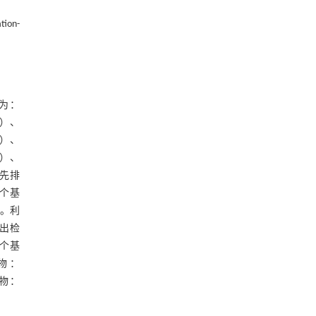
on-
别为：
50）、
25）、
88）、
首先排
7个基
。利
出检
6个基
引物：
引物：