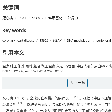
关键词
冠心病
/
TSSC1
/
MLPH
/
DNA甲基化
/
外周血
Key words
coronary heart disease
/
TSSC1
/
MLPH
/
DNA methylation
/
peripheral
引用本文
金家列,王菲,朱丽雅,赵晓静,王金鑫,朱超,杨蓉西. 中国人群外周血
MLPH
DOI:10.12122/j.issn.1673-4254.2025.09.06
上一篇
［
1
］
冠心病（CHD）是全球死亡率最高的疾病之一
。根据《中国心血管健
［
2
］
经济负担
。既往研究表明，异常DNA甲基化参与了炎症反应、血管
［
3
-
5
］
生发展至关重要
。一项大型前瞻性研究纳入了美国和欧洲9个人群队列