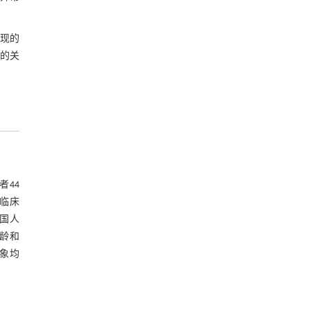
现的
型的关
者44
；临床
国人
年龄和
对象均