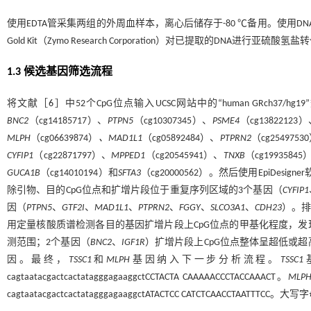
使用EDTA管采集两组的外周血样本，离心后储存于-80 ℃备用。使用DNA提
Gold Kit（Zymo Research Corporation）对已提取的DNA
1.3 候选基因筛选流程
将文献［
6
］中52个CpG位点输入UCSC网站中的“human GRch
BNC2
（cg14185717）、
PTPN5
（cg10307345）、
PSME4
（cg13822123
MLPH
（cg06639874）
、MAD1L1
（cg05892484）、
PTPRN2
（cg2549753
CYFIP1
（cg22871797）、
MPPED1
（cg20545941）、
TNXB
（cg19935845
GUCA1B
（cg14010194）和
SFTA3
（cg20000562）。然后使用EpiDe
除引物、目的CpG位点和扩增片段位于重复序列区域的3个基因（
CYFIP1
因（
PTPN5
、
GTF2I
、
MAD1L1
、
PTPRN2
、
FGGY
、
SLCO3A1
、
CDH23
）。排
用定量核酸质谱检测各目的基因扩增片段上CpG位点的甲基化程度，发
测范围；2个基因（
BNC2
、
IGF1R
）扩增片段上CpG位点整体呈超低或超
因。最终，
TSSC1
和
MLPH
基因纳入下一步分析流程。
TSSC1
基
cagtaatacgactcactatagggagaaggctCCTACTA CAAAAACCCTACCAAACT。
MLP
cagtaatacgactcactatagggagaaggctATACTCC CATCTCAA