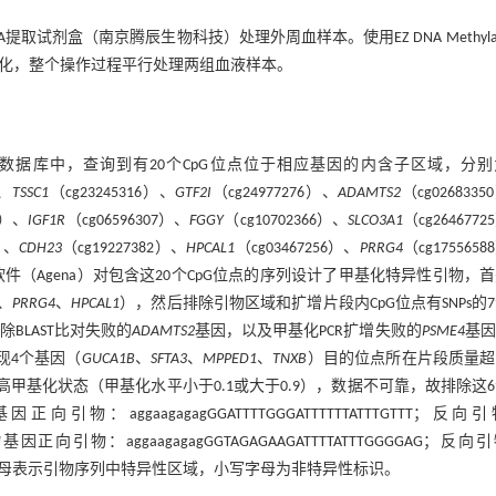
取试剂盒（南京腾辰生物科技）处理外周血样本。使用EZ DNA Methylati
进行亚硫酸氢盐转化，整个操作过程平行处理两组血液样本。
37/hg19”数据库中，查询到有20个CpG位点位于相应基因的内含子区域，分
）、
TSSC1
（cg23245316）、
GTF2I
（cg24977276）、
ADAMTS2
（cg026833
0）、
IGF1R
（cg06596307）、
FGGY
（cg10702366）、
SLCO3A1
（cg264677
）、
CDH23
（cg19227382）、
HPCAL1
（cg03467256）、
PRRG4
（cg175565
signer软件（Agena）对包含这20个CpG位点的序列设计了甲基化特异性引物，
、
PRRG4
、
HPCAL1
），然后排除引物区域和扩增片段内CpG位点有SNPs的
除BLAST比对失败的
ADAMTS2
基因，以及甲基化PCR扩增失败的
PSME4
基因
现4个基因（
GUCA1B
、
SFTA3
、
MPPED1
、
TNXB
）目的位点所在片段质量超
高甲基化状态（甲基化水平小于0.1或大于0.9），数据不可靠，故排除这
因正向引物：aggaagagagGGATTTTGGGATTTTTTATTTGTTT；反向
H
基因正向引物：aggaagagagGGTAGAGAAGATTTTATTTGGGGAG；反向
CCTAATTTCC。大写字母表示引物序列中特异性区域，小写字母为非特异性标识。