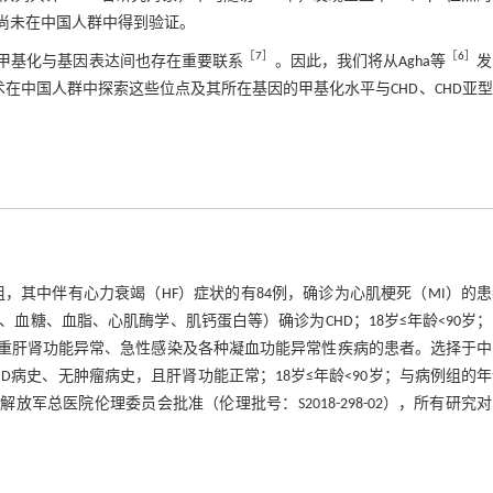
尚未在中国人群中得到验证。
［
7
］
［
6
］
域甲基化与基因表达间也存在重要联系
。因此，我们将从Agha等
发
术在中国人群中探索这些位点及其所在基因的甲基化水平与CHD、CHD亚
病例组，其中伴有心力衰竭（HF）症状的有84例，确诊为心肌梗死（MI）的患
糖、血脂、心肌酶学、肌钙蛋白等）确诊为CHD；18岁≤年龄<90岁
严重肝肾功能异常、急性感染及各种凝血功能异常性疾病的患者。选择于中
D病史、无肿瘤病史，且肝肾功能正常；18岁≤年龄<90岁；与病例组的
军总医院伦理委员会批准（伦理批号：S2018-298-02），所有研究