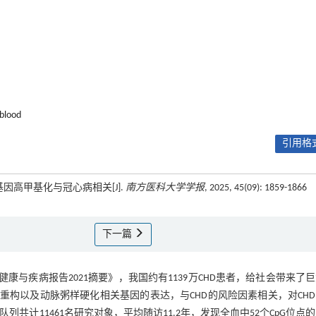
 blood
引用格式
基因高甲基化与冠心病相关[J].
南方医科大学学报
, 2025, 45(09): 1859-1866
下一篇
康与疾病报告2021摘要》，我国约有1139万CHD患者，给社会带来了
重构以及动脉粥样硬化相关基因的表达，与CHD的风险因素相关，对CH
共计11461名研究对象，平均随访11.2年，发现全血中52个CpG位点