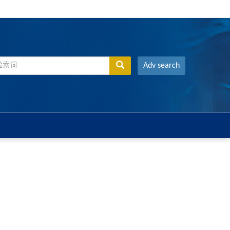
Adv search