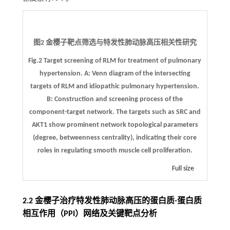
图2 金樱子靶点筛选与特发性肺动脉高压相关性研究
Fig.2 Target screening of RLM for treatment of pulmonary
hypertension.
A
: Venn diagram of the intersecting
targets of RLM and idiopathic pulmonary hypertension.
B
: Construction and screening process of the
component-target network. The targets such as SRC and
AKT1 show prominent network topological parameters
(degree, betweenness centrality), indicating their core
roles in regulating smooth muscle cell proliferation.
Full size
2.2 金樱子治疗特发性肺动脉高压的蛋白质-蛋白质
相互作用（PPI）网络及关键靶点分析