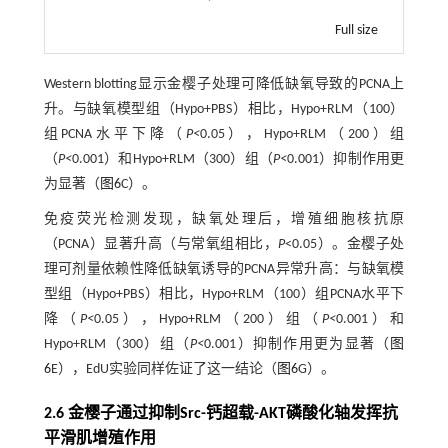
Full size
Western blotting显示金樱子处理可降低缺氧导致的PCNA上
升。与缺氧模型组（Hypo+PBS）相比，Hypo+RLM（100）
组PCNA水平下降（
P<
0.05），Hypo+RLM（200）组
（
P<
0.001）和Hypo+RLM（300）组（
P<
0.001）抑制作用更
为显著（
图6
C）。
免疫荧光检测发现，缺氧处理后，增殖细胞核抗原
（PCNA）显著升高（与常氧组相比，
P
<0.05）。金樱子处
理可剂量依赖性降低缺氧诱导的PCNA异常升高：与缺氧模
型组（Hypo+PBS）相比，Hypo+RLM（100）组PCNA水平下
降（
P<
0.05），Hypo+RLM（200）组（
P<
0.001）和
Hypo+RLM（300）组（
P<
0.001）抑制作用更为显著（
图
6
E），EdU实验同样佐证了这一结论（
图6
G）。
2.6 金樱子通过抑制Src-钙超载-AKT磷酸化轴发挥抗
平滑肌增殖作用