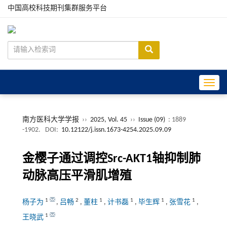
中国高校科技期刊集群服务平台
Toggle
南方医科大学学报
››
2025, Vol. 45
››
Issue (09)
: 1889
-1902.
DOI:
10.12122/j.issn.1673-4254.2025.09.09
金樱子通过调控Src-AKT1轴抑制肺
动脉高压平滑肌增殖
1
2
1
1
1
1
杨子为
,
吕畅
,
董柱
,
计书磊
,
毕生辉
,
张雪花
,
1
王晓武