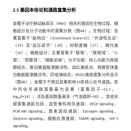
2.3 基因本体论和通路富集分析
金樱子治疗肺动脉高压（PAH）相关的基因在生物过程、细
胞组分及分子功能中的富集分数（图4A）。生物过程：显
著富集于“肽响应”（Enrichment Score=21）“外源性反应”
（19）及“血压调节”（18）、抑制激酶（17）、磷代谢
（16）；细胞组分：主要富集于“膜筏”、“膜微域”、“小
窝”、“质膜筏”、“细胞前缘”；分子功能：核心功能为类固
醇结合、蛋白酪氨酸激酶活性、血红素结合、跨膜受体蛋
白酪氨酸激酶活性、四吡咯结合。KEGG通路富集分析显示
（图4B），金樱子干预后显著影响10条核心信号通路。其
中钙信号通路富集最为显著（富集因子=12.5，-
log₁₀P=14），涉及基因数量最多（气泡面积=20）。其他关
键富集通路包括：血管重构相关通路：VEGF signaling、
PI3K-Akt signaling。激素调控通路：Estrogen signaling、
Oxytocin signaling。细胞应激通路：MAPK signaling、HIF-1
signaling。