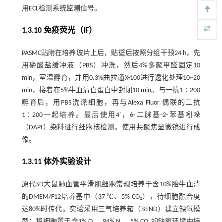
用ECL检测系统监测信号。
1.3.10 免疫荧光（IF）
PASMC贴附在培养玻片上后，贴壁后按照分组干预24 h，先
用磷酸盐缓冲液（PBS）冲洗，然后4%多聚甲醛固定10
min，室温孵育，并用0.3%曲拉通X-100进行透化处理10~20
min，接着在5%牛血清白蛋白中封闭10 min。与一抗1∶200
孵育后，用PBS洗涤细胞，再与Alexa Fluor 偶联的二抗
1∶200一起培养。最后使用4'，6-二脒基-2-苯基吲哚
（DAPI）染料进行细胞核检测。使用共聚焦显微镜进行成
像。
1.3.11 体外实验设计
原代SD大鼠肺血管平滑肌细胞常规培养于含10%胎牛血清
的DMEM/F12培养基中（37 ℃、5% CO₂），待细胞融合度
达80%时传代。实验采用三气培养箱（BEND）建立缺氧模
型：将细胞置于含1% O₂、94% N₂、5% CO₂的缺氧环境中持