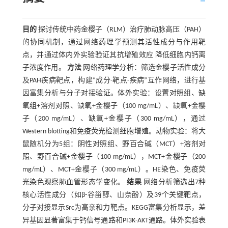
目的
探讨传统中药金樱子（RLM）治疗肺动脉高压（PAH）
的协同机制，通过网络药理学预测其活性成分与作用靶
点，并通过体内外实验验证其抗增殖效应 降低细胞内钙离
子浓度作用。
方法
网络药理学分析：筛选金樱子活性成分
及PAH疾病靶点，构建“成分-靶点-疾病”互作网络，进行基
因富集分析与分子对接验证。体外实验：设置对照组、缺
氧组+溶剂对照、缺氧+金樱子（100 mg/mL）、缺氧+金樱
子（200 mg/mL）、缺氧+金樱子（300 mg/mL），通过
Western blotting和免疫荧光检测细胞增殖。动物实验：将大
鼠随机分为5组：阴性对照组、野百合碱（MCT）+溶剂对
照、野百合碱+金樱子（100 mg/mL），MCT+金樱子（200
mg/mL）、MCT+金樱子（300 mg/mL）。HE染色、免疫荧
光染色观察肺血管形态学变化。
结果
网络分析筛选出7种
核心活性成分（如β-谷甾醇、山奈酚）及39个关键靶点，
分子对接显示Src为高亲和力靶点。KEGG富集分析显示，差
异基因显著富集于钙信号通路和PI3K-AKT通路。体外实验表