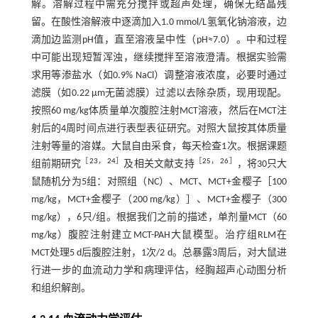
解。溶解过程中需充分搅拌或超声处理，确保无结晶残
留。在酸性溶解液中逐滴加入1.0 mmol/L氢氧化钠溶液，边
滴加边监测pH值，直至溶液呈中性（pH≈7.0）。中和过程
中可能出现短暂浑浊，继续搅拌至溶液澄清。根据实验需
求用等渗盐水（如0.9% NaCl）调整溶液浓度，必要时通过
滤膜（如0.22 μm无菌滤膜）过滤以去除杂质，现用现配。
按照60 mg/kg体质量单次腹腔注射MCT溶液，然后在MCT注
射后的4周时间点进行表型表征研究。对照大鼠按其体质量
注射等量的溶媒。大鼠自由采食，每天检查1次。根据课题
［
23
，
24
］
［
25
，
26
］
组前期研究
及相关文献支持
，将30只大
鼠随机分为5组：对照组（NC）、MCT、MCT+金樱子［100
mg/kg，MCT+金樱子（200 mg/kg）］、MCT+金樱子（300
mg/kg），6只/组。根据我们之前的描述，单剂量MCT（60
mg/kg）腹腔注射建立MCT-PAH大鼠模型。治疗组RLM在
MCT处理5 d后腹腔注射，1次/2 d。总暴露3周后，对大鼠进
行进一步的血流动力学和病理评估，经胸超声心动图分析
和组织解剖。