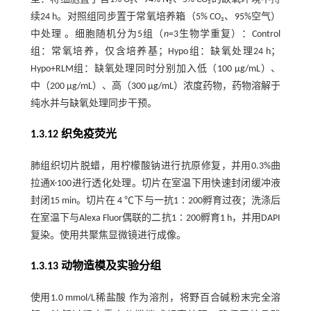
续24 h。对照组同步置于常氧培养箱（5% CO₂、95%空气）
中处理 。细胞随机分为5组（
n
=3生物学重复）：Control
组：常氧培养，仅含培养基；Hypo组：缺氧处理24 h；
Hypo+RLM组：缺氧处理同时分别加入低（100 μg/mL）、
中（200 μg/mL）、高（300 μg/mL）浓度药物，药物溶解于
纯水并与缺氧处理同步干预。
1.3.12 织免疫荧光
肺组织切片脱蜡，用柠檬酸钠进行抗原修复，并用0.3%曲
拉通X-100进行透化处理。切片在室温下用快速封闭缓冲液
封闭15 min。切片在 4 ℃下与一抗1∶200孵育过夜；洗涤后
在室温下与Alexa Fluor偶联的二抗1∶200孵育1 h，并用DAPI
复染。使用共聚焦显微镜进行成像。
1.3.13 动物造模及实验分组
使用1.0 mmol/L稀盐酸 作为溶剂，将野百合碱粉末完全溶