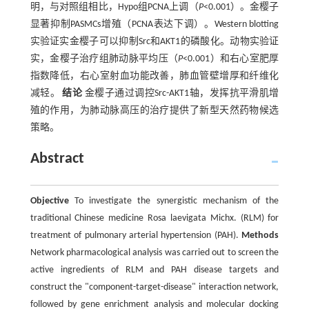
明，与对照组相比，Hypo组PCNA上调（
P
<0.001）。金樱子
显著抑制PASMCs增殖（PCNA表达下调）。Western blotting
实验证实金樱子可以抑制Src和AKT1的磷酸化。动物实验证
实，金樱子治疗组肺动脉平均压（
P
<0.001）和右心室肥厚
指数降低，右心室射血功能改善，肺血管壁增厚和纤维化
减轻。
结论
金樱子通过调控Src-AKT1轴，发挥抗平滑肌增
殖的作用，为肺动脉高压的治疗提供了新型天然药物候选
策略。
Abstract
Objective
To investigate the synergistic mechanism of the
traditional Chinese medicine Rosa laevigata Michx. (RLM) for
treatment of pulmonary arterial hypertension (PAH).
Methods
Network pharmacological analysis was carried out to screen the
active ingredients of RLM and PAH disease targets and
construct the "component-target-disease" interaction network,
followed by gene enrichment analysis and molecular docking