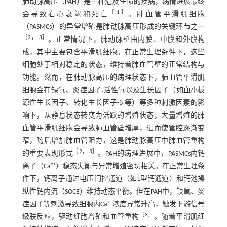
肺动脉高压（PAH）是一种危及生命的疾病，病情进展最终
［
1
］
会导致右心衰竭和死亡
。肺血管平滑肌细胞
（PASMCs）的异常增殖是肺动脉高压形成的关键环节之一
［
2
，
3
］
。正常情况下，肺动脉壁由内膜、中膜和外膜构
成，其中主要包含平滑肌细胞。在正常生理条件下，这些
细胞处于相对稳定的状态，维持着肺血管壁的正常结构与
功能。然而，在肺动脉高压的病理状态下，肺血管平滑肌
细胞会在缺氧、炎症因子.活性氧以及生长因子（如血小板
源性生长因子、转化生长因子-β 等）等多种刺激因素的影
响下，从静息状态转变为活跃的增殖状态，大量增殖的肺
血管平滑肌细胞会导致肺血管壁增厚，进而使管腔逐渐变
窄，随后增加肺血管阻力，这是肺动脉高压中肺血管重构
［
2
，
3
］
的重要表现形式
。PAH的病理进展中，PASMCs内钙
离子（Ca²⁺）稳态失衡与异常增殖密切相关。在正常生理条
件下，钙离子通过电压门控通道（如L型钙通道）和钙池操
纵性钙内流（SOCE）维持动态平衡。但在PAH中，缺氧、炎
症因子等刺激导致细胞内Ca²⁺浓度异常升高，触发下游信号
［
3
］
级联反应，驱动细胞增殖和血管重构
。随着平滑肌细