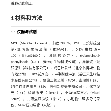
善肺动脉高压。
1 材料和方法
1.1 仪器与试剂
MCT（MedChemExpress），纯度≥98.0%。12%十二烷基硫酸
钠-聚丙烯酰胺凝胶（SDS-PAGE）、0.3% 曲拉通X-
100（TritonX-100）、细胞核染料4'，6-diamidino-2-
phenylindole（DAPI，赛维尔生物科技公司），异氟烷（瑞
沃德生命科技有限公司），戊巴比妥钠（北京普博斯生物
有限公司），BCA试剂盒、RIPA裂解缓冲液（碧云天生物技
术股份有限公司），聚偏二氟乙烯（PVDF，密理博）膜，
5%牛血清白蛋白（BSA，苏州新赛美生物公司）。化学发
光（ECL）检测系统（Pierce），小动物超声机（Visual
Sonics），共聚焦显微镜（徕卡），小动物生理多导记录
仪、Millar压力导管（米勒）。