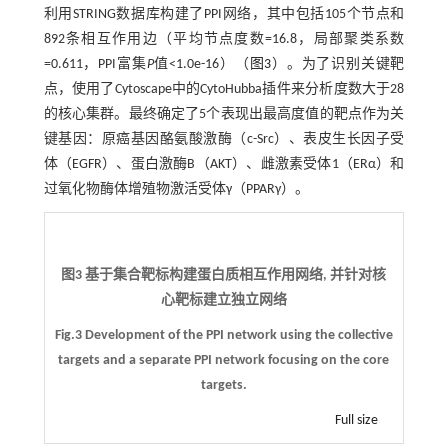
利用STRING数据库构建了PPI网络，其中包括105个节点和
892条相互作用边（平均节点度数=16.8，局部聚类系数
=0.611，PPI富集
P
值<1.0e-16）（
图3
）。为了识别关键靶
点，使用了Cytoscape中的CytoHubba插件来分析度数大于28
的核心集群。最终确定了5个表现出最高度值的靶点作为关
键基因：原癌基因酪氨酸激酶（c-Src）、表皮生长因子受
体（EGFR）、蛋白激酶B（AKT）、雌激素受体1（ERα）和
过氧化物酶体增殖物激活受体γ（PPARγ）。
图3 基于集合靶标构建蛋白质相互作用网络, 并针对核
心靶标建立独立网络
Fig.3 Development of the PPI network using the collective
targets and a separate PPI network focusing on the core
targets.
Full size