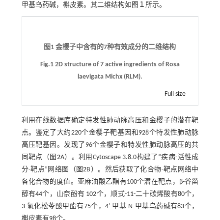
甲基乌药碱，槲皮素。其二维结构如
图１
所示。
图1 金樱子中含有的7种有效成分的二维结构
Fig.1 2D structure of 7 active ingredients of Rosa
laevigata Michx (RLM).
Full size
利用在线数据库确定特发性肺动脉高压和金樱子的潜在靶
点。鉴定了大约220个金樱子靶基因和928个特发性肺动脉
高压靶基因。发现了96个金樱子和特发性肺动脉高压的共
同靶点（
图2
A）。利用Cytoscape 3.8.0构建了“疾病-活性成
分-靶点”网络图（
图2
B）。然后获取了化合物-靶点网络中
各化合物的度值。亚麻油酸乙酯有100个潜在靶点，β-谷甾
醇有44个，山奈酚有 102个，顺式-11-二十碳烯酸有80个，
3-氢化松苓酸甲酯有75个，4'-甲基-N-甲基乌药碱有83个，
槲皮素有98个。