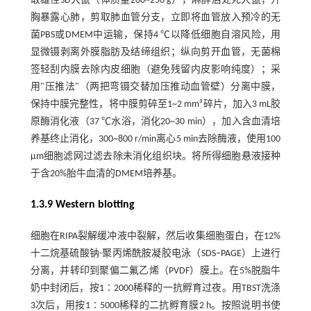
取雄性SD大鼠（体质量200~250 g），麻醉后处死大鼠，开
胸暴露心肺，剪取肺血管分支，立即将血管放入预冷的无
菌PBS或DMEM中运输，保持4 ℃以降低细胞自溶风险，用
显微镊剥离外膜脂肪及结缔组织；纵向剪开血管，无菌棉
签轻刮内膜去除内皮细胞（避免残留内皮影响纯度）；采
用"压推法"（两把弯镊交替加压推动血管壁）分离中膜，
保持中膜完整性，将中膜剪碎至1~2 mm³碎片，加入3 mL胶
原酶消化液（37 ℃水浴，消化20~30 min），加入含血清培
养基终止消化，300~800 r/min离心5 min去除酶液，使用100
μm细胞滤网过滤去除未消化组织块。将所得细胞悬液接种
于含20%胎牛血清的DMEM培养基。
1.3.9 Western blotting
细胞在RIPA裂解缓冲液中裂解，然后收集细胞蛋白，在12%
十二烷基硫酸钠-聚丙烯酰胺凝胶电泳（SDS–PAGE）上进行
分离，并转印到聚偏二氟乙烯（PVDF）膜上。在5%脱脂牛
奶中封闭后，按1∶2000稀释的一抗孵育过夜。用TBST洗涤
3次后，用按1∶5000稀释的二抗孵育膜2 h。按照说明书使