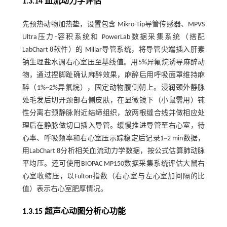
1.3.14 血流动力学评估
先预热动物加热垫，设置包含 Mikro-Tip导管传感器、MPVS
Ultra压力-容积系统和 PowerLab数据采集系统（搭配
LabChart 8软件）的 Millar导管系统，将导管尖端插入肝素
钠生理盐水调右心室压至基线值。用5%异氟烷诱导麻醉动
物，通过捏脚趾确认麻醉效果，麻醉后用呼吸面罩维持麻
醉（1%~2%异氟烷），固定动物腹侧朝上。浸润颈外静脉
处毛发后切开颈部右侧皮肤，在显微镜下（小鼠需用）钝
性分离右颈静脉附近结缔组织，放两根缝合线并做相应处
理后在静脉做切口插入导管。缓慢推进导管至右心室，待
心率、呼吸频率和右心室压示踪稳定后记录1~2 min数据，
用LabChart 8分析相关血流动力学数据，按公式估算肺动脉
平均压。还可使用BIOPAC MP150数据采集系统评估大鼠右
心室收缩压，以Fulton指数（右心室与左心室加间隔的比
值）表示右心室肥厚情况。
1.3.15 超声心动图分析心功能