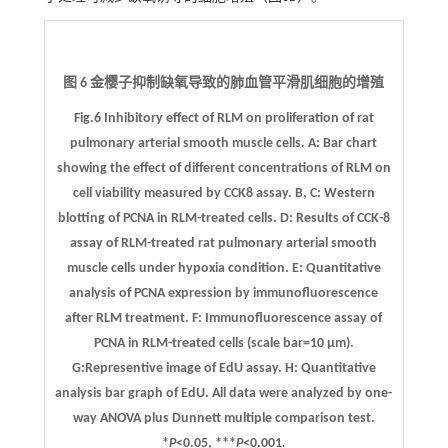
图 6 金樱子抑制缺氧导致的肺血管平滑肌细胞的增殖
Fig.6 Inhibitory effect of RLM on proliferation of rat
pulmonary arterial smooth muscle cells.
A
: Bar chart
showing the effect of different concentrations of RLM on
cell viability measured by CCK8 assay.
B
,
C
: Western
blotting of PCNA in RLM-treated cells.
D
: Results of CCK-8
assay of RLM-treated rat pulmonary arterial smooth
muscle cells under hypoxia condition.
E
: Quantitative
analysis of PCNA expression by immunofluorescence
after RLM treatment.
F
: Immunofluorescence assay of
PCNA in RLM-treated cells (scale bar=10 μm).
G
:Representive image of EdU assay.
H
: Quantitative
analysis bar graph of EdU. All data were analyzed by one-
way ANOVA plus Dunnett multiple comparison test.
*
P
<0.05, ***
P
<0.001
.