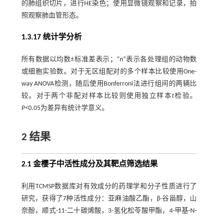
的肺组织切片，进行HE染色；使用显微镜观察和记录，拍
照观察肺血管形态。
1.3.17 统计学分析
所有数据以均数±标准差表示；“
n
”表示各处理组的动物数
或细胞实验数。对于无区组配对的多个样本比较使用One-
way ANOVA检测，随后使用Bonferroni法进行组间的两辆比
较。对于两个非配对样本比较则使用独立样本
t
检验。
P<
0.05为差异有统计学意义。
2 结果
2.1 金樱子中活性成分及其靶点筛选结果
利用TCMSP数据库对有效成分的药理学和分子性质进行了
研究，获得了7种活性成分：亚麻油酸乙酯，β-谷甾醇，山
奈酚，顺式-11-二十碳烯酸，3-氢化松苓酸甲酯，4-甲基-N-