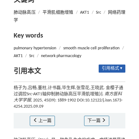
关键词
肺动脉高压
/
平滑肌细胞增殖
/
AKT1
/
Src
/
网络药理
学
Key words
pulmonary hypertension
/
smooth muscle cell proliferation
/
AKT1
/
Src
/
network pharmacology
引用格式 ▾
引用本文
杨子为,吕畅,董柱,计书磊,毕生辉,张雪花,王晓武. 金樱子通
过调控Src-AKT1轴抑制肺动脉高压平滑肌增殖[J].
南方医科
大学学报
, 2025, 45(09): 1889-1902 DOI:10.12122/j.issn.1673-
4254.2025.09.09
上一篇
下一篇