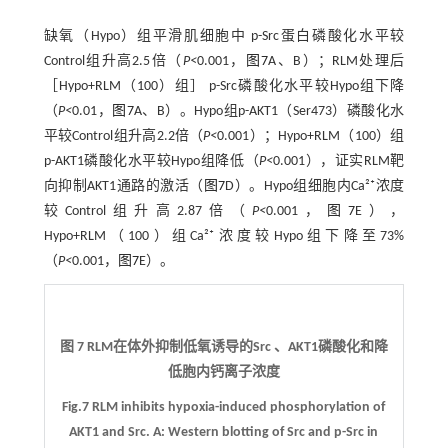
缺氧（Hypo）组平滑肌细胞中 p-Src蛋白磷酸化水平较
Control组升高2.5倍（
P<
0.001，
图7
A、B）；RLM处理后
［Hypo+RLM（100）组］ p-Src磷酸化水平较Hypo组下降
（
P<
0.01，
图7
A、B）。Hypo组p-AKT1（Ser473）磷酸化水
平较Control组升高2.2倍（
P<
0.001）；Hypo+RLM（100）组
p-AKT1磷酸化水平较Hypo组降低（
P<
0.001），证实RLM靶
向抑制AKT1通路的激活（
图7
D）。Hypo组细胞内Ca²⁺浓度
较Control组升高2.87倍（
P<
0.001，
图7
E），
Hypo+RLM（100）组Ca²⁺浓度较Hypo组下降至73%
（
P<
0.001，
图7
E）。
图 7 RLM在体外抑制低氧诱导的Src 、AKT1磷酸化和降
低胞内钙离子浓度
Fig.7 RLM inhibits hypoxia-induced phosphorylation of
AKT1 and Src.
A
: Western blotting of Src and p-Src in