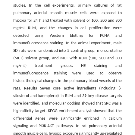
studies. In the cell experiments, primary cultures of rat
pulmonary arterial smooth muscle cells were exposed to
hypoxia for 24 h and treated with solvent or 100, 200 and 300
mg/mL RLM, and the changes in cell proliferation were
detected using Western blotting for PCNA and
immunofluorescence staining. In the animal experiment, male
SD rats were randomized into 5 control group, monocrotaline
(MCT) solvent group, and MCT with RLM (100, 200 and 300
mg/mL) treatment groups. HE staining and
immunofluorescence staining were used to observe
histopathological changes in the pulmonary blood vessels of the
rats.
Results
Seven core active ingredients (including β-
sitosterol and kaempferol) in RLM and 39 key disease targets
were identified, and molecular docking showed that SRC was a
high-affinity target. KEGG enrichment analysis showed that the
differential genes were significantly enriched in calcium
signaling and PI3K-AKT pathways. In rat pulmonary arterial
smooth muscle cells, hypoxic exposure significantly up-regulated