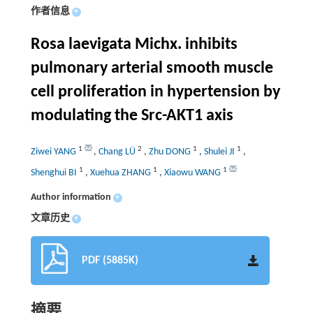
作者信息
+
Rosa laevigata Michx. inhibits
pulmonary arterial smooth muscle
cell proliferation in hypertension by
modulating the Src-AKT1 axis
1
2
1
1
Ziwei YANG
,
Chang LÜ
,
Zhu DONG
,
Shulei JI
,
1
1
1
Shenghui BI
,
Xuehua ZHANG
,
Xiaowu WANG
Author information
+
文章历史
+
PDF (5885K)
摘要