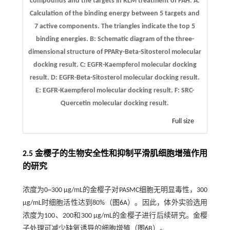
compounds and the targets in RLM treatment of PAH.
A
:
Calculation of the binding energy between 5 targets and
7 active components. The triangles indicate the top 5
binding energies.
B
: Schematic diagram of the three-
dimensional structure of PPARγ-Beta-Sitosterol molecular
docking result.
C
: EGFR-Kaempferol molecular docking
result.
D
: EGFR-Beta-Sitosterol molecular docking result.
E
: EGFR-Kaempferol molecular docking result.
F
: SRC-
Quercetin molecular docking result.
Full size
2.5 金樱子的生物安全性和抑制平滑肌细胞增殖作用
的研究
浓度为0~300 μg/mL的金樱子对PASMC细胞无明显毒性，300
μg/mL时细胞活性达到80%（
图6
A）。因此，体外实验选用
浓度为100、200和300 μg/mL的金樱子进行后续研究。金樱
子处理可减少缺氧诱导的细胞增殖（
图6
B）。