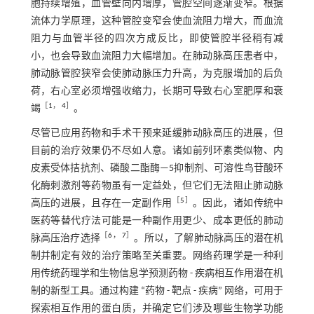
胞持续增殖，血管壁向内增厚，管腔空间逐渐变窄。根据
流体力学原理，这种管腔变窄会使血流阻力增大，而血流
阻力与血管半径的四次方成反比，即使管腔半径稍有减
小，也会导致血流阻力大幅增加。在肺动脉高压患者中，
肺动脉管腔狭窄会使肺动脉压力升高，为克服增加的后负
荷，右心室必须增强收缩力，长期可导致右心室肥厚和衰
［
1
，
4
］
竭
。
尽管已应用药物和手术干预来延缓肺动脉高压的进展，但
目前的治疗效果仍不尽如人意。诸如前列环素类似物、内
皮素受体拮抗剂、磷酸二酯酶—5抑制剂、可溶性鸟苷酸环
化酶刺激剂等药物虽有一定益处，但它们无法阻止肺动脉
［
5
］
高压的进展，且存在一定副作用
。因此，诸如传统中
医药等替代疗法可能是一种副作用更少、成本更低的肺动
［
6
，
7
］
脉高压治疗选择
。所以，了解肺动脉高压的潜在机
制并制定有效的治疗策略至关重要。网络药理学是一种利
用传统药理学和生物信息学预测药物 - 疾病相互作用潜在机
制的新型工具。通过构建 “药物 - 靶点 - 疾病” 网络，可用于
探索相互作用的蛋白质，并确定它们涉及哪些生物学功能