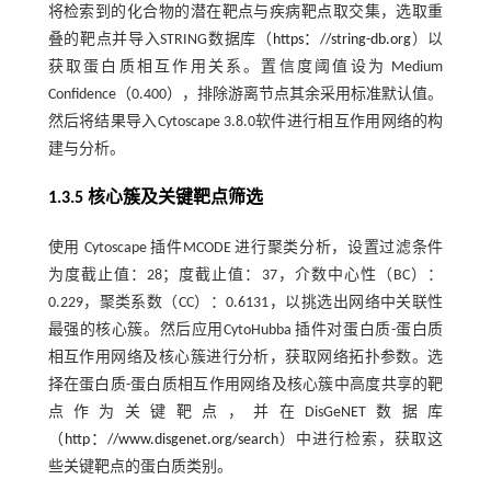
将检索到的化合物的潜在靶点与疾病靶点取交集，选取重
叠的靶点并导入STRING数据库（
https：//string-db.org
）以
获取蛋白质相互作用关系。置信度阈值设为 Medium
Confidence（0.400），排除游离节点其余采用标准默认值。
然后将结果导入Cytoscape 3.8.0软件进行相互作用网络的构
建与分析。
1.3.5 核心簇及关键靶点筛选
使用 Cytoscape 插件MCODE 进行聚类分析，设置过滤条件
为度截止值：28；度截止值：37，介数中心性（BC）：
0.229，聚类系数（CC）：0.6131，以挑选出网络中关联性
最强的核心簇。然后应用CytoHubba 插件对蛋白质-蛋白质
相互作用网络及核心簇进行分析，获取网络拓扑参数。选
择在蛋白质-蛋白质相互作用网络及核心簇中高度共享的靶
点作为关键靶点，并在DisGeNET数据库
（
http：//www.disgenet.org/search
）中进行检索，获取这
些关键靶点的蛋白质类别。