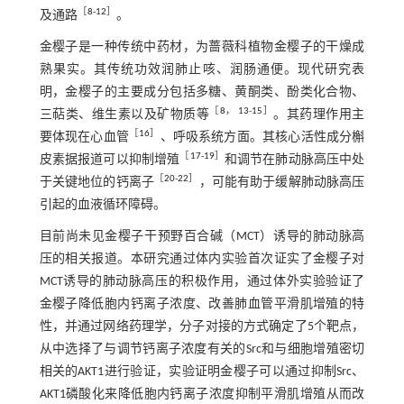
［
8
-
12
］
及通路
。
金樱子是一种传统中药材，为蔷薇科植物金樱子的干燥成
熟果实。其传统功效润肺止咳、润肠通便。现代研究表
明，金樱子的主要成分包括多糖、黄酮类、酚类化合物、
［
8
，
13
-
15
］
三萜类、维生素以及矿物质等
。其药理作用主
［
16
］
要体现在心血管
、呼吸系统方面。其核心活性成分槲
［
17
-
19
］
皮素据报道可以抑制增殖
和调节在肺动脉高压中处
［
20
-
22
］
于关键地位的钙离子
，可能有助于缓解肺动脉高压
引起的血液循环障碍。
目前尚未见金樱子干预野百合碱（MCT）诱导的肺动脉高
压的相关报道。本研究通过体内实验首次证实了金樱子对
MCT诱导的肺动脉高压的积极作用，通过体外实验验证了
金樱子降低胞内钙离子浓度、改善肺血管平滑肌增殖的特
性，并通过网络药理学，分子对接的方式确定了5个靶点，
从中选择了与调节钙离子浓度有关的Src和与细胞增殖密切
相关的AKT1进行验证，实验证明金樱子可以通过抑制Src、
AKT1磷酸化来降低胞内钙离子浓度抑制平滑肌增殖从而改