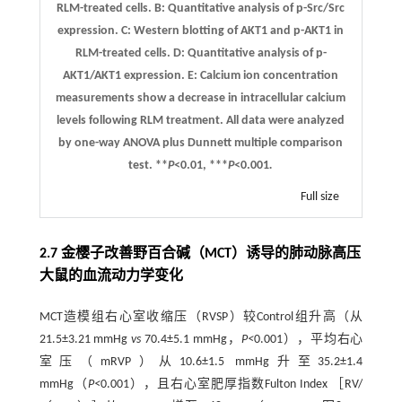
RLM-treated cells.
B
: Quantitative analysis of p-Src/Src
expression.
C
: Western blotting of AKT1 and p-AKT1 in
RLM-treated cells.
D
: Quantitative analysis of p-
AKT1/AKT1 expression.
E
: Calcium ion concentration
measurements show a decrease in intracellular calcium
levels following RLM treatment. All data were analyzed
by one-way ANOVA plus Dunnett multiple comparison
test. **
P
<0.01, ***
P
<0.001
.
Full size
2.7 金樱子改善野百合碱（MCT）诱导的肺动脉高压
大鼠的血流动力学变化
MCT造模组右心室收缩压（RVSP）较Control组升高（从
21.5±3.21 mmHg
vs
70.4±5.1 mmHg，
P<
0.001），平均右心
室压（mRVP）从10.6±1.5 mmHg升至35.2±1.4
mmHg（
P<
0.001），且右心室肥厚指数Fulton Index ［RV/