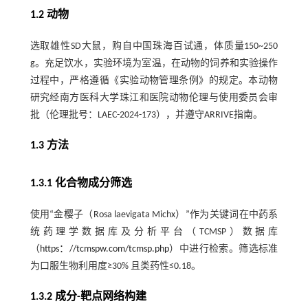
1.2 动物
选取雄性SD大鼠，购自中国珠海百试通，体质量150~250
g。充足饮水，实验环境为室温，在动物的饲养和实验操作
过程中，严格遵循《实验动物管理条例》的规定。本动物
研究经南方医科大学珠江和医院动物伦理与使用委员会审
批（伦理批号：LAEC-2024-173），并遵守ARRIVE指南。
1.3 方法
1.3.1 化合物成分筛选
使用“金樱子（Rosa laevigata Michx）”作为关键词在中药系
统药理学数据库及分析平台（TCMSP）数据库
（
https：//tcmspw.com/tcmsp.php
）中进行检索。筛选标准
为口服生物利用度≥30% 且类药性≤0.18。
1.3.2 成分-靶点网络构建