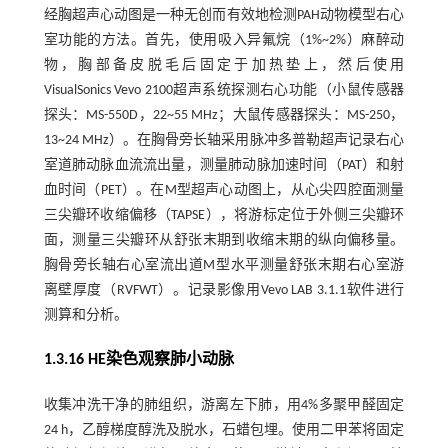
经胸超声心动图是一种无创而有效地检测PAH动物模型右心
室功能的方法。首先，使用吸入异氟烷（1%~2%）麻醉动
物，胸部备皮脱毛后固定于加热垫上，然后使用
VisualSonics Vevo 2100超声系统探测右心功能（小鼠传感器
探头：MS-550D，22~55 MHz；大鼠传感器探头：MS-250，
13~24 MHz）。在胸骨旁长轴采用脉冲多普勒超声记录右心
室道肺动脉血流流出量，测量肺动脉加速时间（PAT）和射
血时间（PET）。在M型超声心动图上，从心尖四腔面测量
三尖瓣环收缩偏移（TAPSE），将游标定位于外侧三尖瓣环
面，测量三尖瓣环从舒张末期到收缩末期的纵向偏移量。
胸骨旁长轴右心室流出道M型水平测量舒张末期右心室游
离壁厚度（RVFWT）。记录影像用Vevo LAB 3.1.1软件进行
测算和分析。
1.3.16 HE染色观察肺小动脉
收集冲洗干净的肺组织，游离左下肺，用4%多聚甲醛固定
24 h，乙醇梯度醇洗及脱水，石蜡包埋。使用二甲苯将固定