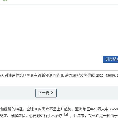
引用格式
基因对溃疡性结肠炎具有诊断预测价值[J].
南方医科大学学报
, 2025, 45(09): 
下一篇
缓解的特征。全球UC的患病率呈上升趋势，亚洲地区每10万人中30~5
［
2
］
炎症、缓解症状，必要时进行手术治疗
。近年来，铁死亡是一种由于