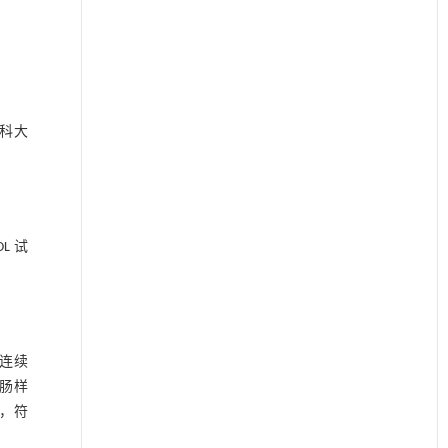
医科大
L 试
水连续
结肠样
化，符