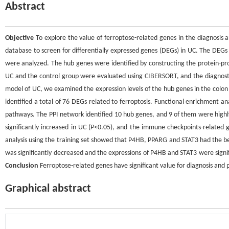
Abstract
Objective
To explore the value of ferroptose-related genes in the diagnosis an
database to screen for differentially expressed genes (DEGs) in UC. The DEGs
were analyzed. The hub genes were identified by constructing the protein-prot
UC and the control group were evaluated using CIBERSORT, and the diagnostic
model of UC, we examined the expression levels of the hub genes in the colon 
identified a total of 76 DEGs related to ferroptosis. Functional enrichment an
pathways. The PPI network identified 10 hub genes, and 9 of them were highly 
significantly increased in UC (
P
<0.05), and the immune checkpoints-related 
analysis using the training set showed that P4HB, PPARG and STAT3 had the bes
was significantly decreased and the expressions of P4HB and STAT3 were signif
Conclusion
Ferroptose-related genes have significant value for diagnosis and p
Graphical abstract