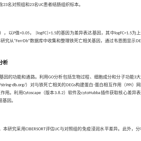
5 包含23名对照组和23名UC患者结肠组织标本。
s），以
P
值<0.05， |logFC|>1.5的基因为差异表达基因，其中logFC>1.5为
本研究从“FerrDb”数据库中收集和整理铁死亡相关基因，通过韦恩图显示DE
分析
的DEGs，分析基因的功能和通路。利用GO分析包括生物过程、细胞成分和分子功能3
string-db.org/
）对与铁死亡相关的DEGs构建蛋白-蛋白相互作用（PPI）
Cytoscape（版本3.8.2）软件及cytoHubba插件获取核心差异
纽基因。
。本研究采用CIBERSORT评估UC与对照组的免疫浸润水平差异。此外，分