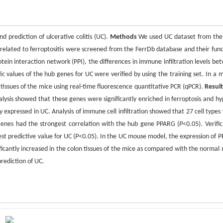
d prediction of ulcerative colitis (UC).
Methods
We used UC dataset from th
 related to ferroptositis were screened from the FerrDb database and their func
ein interaction network (PPI), the differences in immune infiltration levels be
 values of the hub genes for UC were verified by using the training set. In a 
tissues of the mice using real-time fluorescence quantitative PCR (qPCR).
Resul
alysis showed that these genes were significantly enriched in ferroptosis and hy
expressed in UC. Analysis of immune cell infiltration showed that 27 cell types
genes had the strongest correlation with the hub gene PPARG (
P
<0.05). Verifi
t predictive value for UC (
P
<0.05). In the UC mouse model, the expression of 
icantly increased in the colon tissues of the mice as compared with the normal 
rediction of UC.