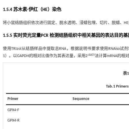
1.5.4 苏木素-伊红（HE）染色
将小鼠结肠组织依次进行固定、脱水透明、浸蜡包埋、切片、脱蜡、HE
1.5.5 实时荧光定量PCR 检测结肠组织中相关基因的表达目的基
使用TRIzol从结肠样品中提取总RNA，根据说明书要求使用RNAis
-ΔΔCt
1
）。以GAPDH的相对比值作为其表达量，采用2
法计算mRNA的相
表
Tab.1 Primer
Primer
Sequence
GPX4-F
GPX4-R