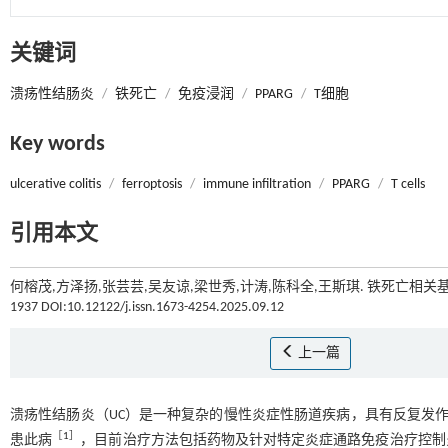
关键词
溃疡性结肠炎
/
铁死亡
/
免疫浸润
/
PPARG
/
T细胞
Key words
ulcerative colitis
/
ferroptosis
/
immune infiltration
/
PPARG
/
T cells
引用本文
何榕茂,方泽扬,张芸芸,吴友谅,梁世秀,计涛,陈科全,王斯琪. 铁死亡相关
1937 DOI:10.12122/j.issn.1673-4254.2025.09.12
上一篇
溃疡性结肠炎（UC）是一种复杂的慢性炎症性肠道疾病，具有反复发作和
［
1
］
患此病
，目前治疗方法包括药物及针对特定炎症通路免疫治疗控制