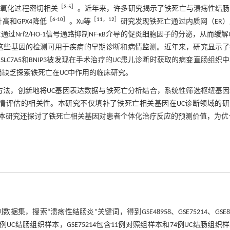
［
3
-
5
］
过氧化过程密切相关
。近年来，许多研究揭示了铁死亡与溃疡性结肠
［
6
-
10
］
［
11
，
12
］
高和GPX4降低
。Xu等
研究发现铁死亡通过内质网（ER
通过Nrf2/HO-1信号通路抑制NF-κB介导的促炎细胞因子的分泌，从而缓解
，这些基因的检测可用于疾病的早期诊断和病情监测。近年来，研究显示了
7A5和BNIP3被发现在手术治疗的UC患儿诊断时获取的病变直肠组织
尚缺乏探索铁死亡在UC中作用的临床研究。
方法，创新地将UC基因表达数据与铁死亡分析结合，系统性筛选枢纽基
情评估的相关性。本研究不仅填补了铁死亡相关基因在UC诊断领域的研
本研究还探讨了铁死亡相关基因对患者个体化治疗反应的预测价值，为优化
，搜索“溃疡性结肠炎”关键词，得到GSE48958、GSE75214、GSE87
和7例UC结肠组织样本，GSE75214包含11例对照组样本和74例UC结肠组织