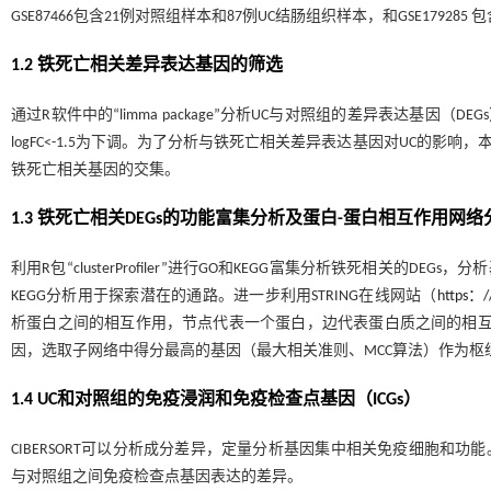
GSE87466包含21例对照组样本和87例UC结肠组织样本，和GSE17928
1.2 铁死亡相关差异表达基因的筛选
通过R软件中的“limma package”分析UC与对照组的差异表达基因（DEG
logFC<-1.5为下调。为了分析与铁死亡相关差异表达基因对UC的影响，
铁死亡相关基因的交集。
1.3 铁死亡相关DEGs的功能富集分析及蛋白-蛋白相互作用网络
利用R包“clusterProfiler”进行GO和KEGG富集分析铁死相关
KEGG分析用于探索潜在的通路。进一步利用STRING在线网站（
https：//
析蛋白之间的相互作用，节点代表一个蛋白，边代表蛋白质之间的相互作用。利用
因，选取子网络中得分最高的基因（最大相关准则、MCC算法）作为枢
1.4 UC和对照组的免疫浸润和免疫检查点基因（ICGs）
CIBERSORT可以分析成分差异，定量分析基因集中相关免疫细胞和功能
与对照组之间免疫检查点基因表达的差异。