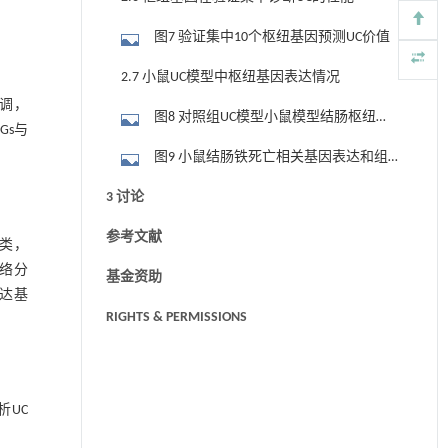
图7 验证集中10个枢纽基因预测UC价值
2.7 小鼠UC模型中枢纽基因表达情况
上调，
图8 对照组UC模型小鼠模型结肠枢纽基
Gs与
因表达情况
图9 小鼠结肠铁死亡相关基因表达和组
织炎症评分的相关性分析
3 讨论
参考文献
大类，
网络分
基金资助
表达基
RIGHTS & PERMISSIONS
析UC