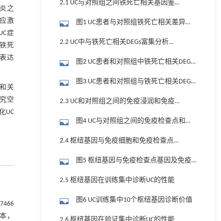
2.1 UC与对照组之间铁死亡相关基因鉴
炎之
定
）应激
图1 UC患者与对照组铁死亡相关差异基
UC症
因分析
2.2 UC中与铁死亡相关DEGs富集分析及
铁死
PPI网络分析
中表达
图2 UC患者和对照组中铁死亡相关DEGs
富集分析
图3 UC患者和对照组与铁死亡相关DEGs
因和关
PPI分析
究空
2.3 UC和对照组之间的免疫浸润和免疫
UC
检查点差异分析
图4 UC与对照组之间的免疫检查点和免
疫浸润差异分析
2.4 枢纽基因与免疫细胞和免疫检查点
基因的相关性
图5 枢纽基因与免疫检查点基因及免疫
细胞的关系
2.5 枢纽基因在训练集中诊断UC的性能
图6 UC训练集中10个枢纽基因诊断价值
466
样本，
2.6 枢纽基因在验证集中诊断UC的性能