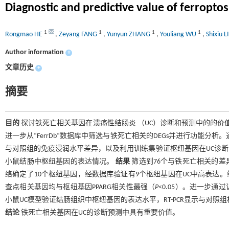
Diagnostic and predictive value of ferroptosi
1
1
1
1
Rongmao HE
,
Zeyang FANG
,
Yunyun ZHANG
,
Youliang WU
,
Shixiu 
Author information
+
文章历史
+
摘要
目的
探讨铁死亡相关基因在溃疡性结肠炎 （UC）诊断和预测中的的价
进一步从“FerrDb“数据库中筛选与铁死亡相关的DEGs并进行功能分析。
与对照组的免疫浸润水平差异，以及利用训练集验证枢纽基因在UC诊断中的
小鼠结肠中枢纽基因的表达情况。
结果
筛选到76个与铁死亡相关的
络确定了10个枢纽基因，经数据库验证有9个枢纽基因在UC中高表达。
查点相关基因均与枢纽基因PPARG相关性最强（
P
<0.05）。进一步通过
小鼠UC模型验证结肠组织中枢纽基因的表达水平，RT-PCR显示与对照组相比
结论
铁死亡相关基因在UC的诊断预测中具有重要价值。