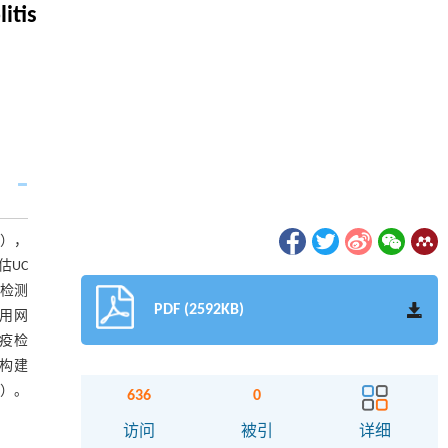
itis
s），
估UC
）检测
PDF (2592KB)
用网
免疫检
过构建
05）。
636
0
访问
被引
详细