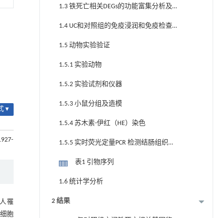
1.3 铁死亡相关DEGs的功能富集分析及
蛋白-蛋白相互作用网络分析
1.4 UC和对照组的免疫浸润和免疫检查
点基因（ICGs）
1.5 动物实验验证
1.5.1 实验动物
1.5.2 实验试剂和仪器
1.5.3 小鼠分组及造模
 ▾
1.5.4 苏木素-伊红（HE）染色
1927-
1.5.5 实时荧光定量PCR 检测结肠组织中
相关基因的表达目的基因
表1 引物序列
1.6 统计学分析
2 结果
0人罹
细胞