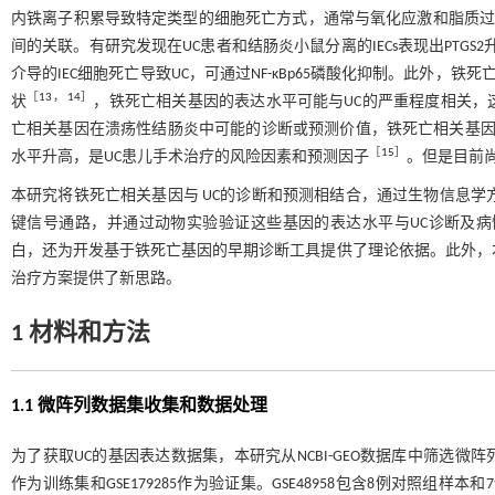
内铁离子积累导致特定类型的细胞死亡方式，通常与氧化应激和脂质
间的关联。有研究发现在UC患者和结肠炎小鼠分离的IECs表现出PTGS2升
介导的IEC细胞死亡导致UC，可通过NF-κBp65磷酸化抑制。此外，铁死亡
［
13
，
14
］
状
，铁死亡相关基因的表达水平可能与UC的严重程度相关
亡相关基因在溃疡性结肠炎中可能的诊断或预测价值，铁死亡相关基因SLC
［
15
］
水平升高，是UC患儿手术治疗的风险因素和预测因子
。但是目前
本研究将铁死亡相关基因与 UC的诊断和预测相结合，通过生物信息学
键信号通路，并通过动物实验验证这些基因的表达水平与UC诊断及病
白，还为开发基于铁死亡基因的早期诊断工具提供了理论依据。此外，
治疗方案提供了新思路。
1 材料和方法
1.1 微阵列数据集收集和数据处理
为了获取UC的基因表达数据集，本研究从NCBI-GEO数据库中筛选微阵列数据集
作为训练集和GSE179285作为验证集。GSE48958包含8例对照组样本