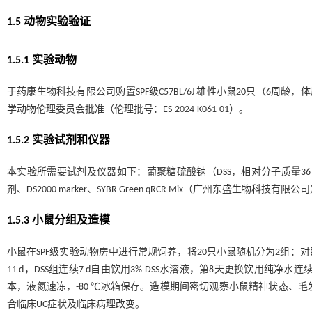
1.5 动物实验验证
1.5.1 实验动物
于药康生物科技有限公司购置SPF级C57BL/6J 雄性小鼠20只（6周龄，体
学动物伦理委员会批准（伦理批号：ES-2024-K061-01）。
1.5.2 实验试剂和仪器
本实验所需要试剂及仪器如下：葡聚糖硫酸钠（DSS，相对分子质量36 00
剂、DS2000 marker、SYBR Green qRCR Mix（广州东盛生物科技
1.5.3 小鼠分组及造模
小鼠在SPF级实验动物房中进行常规饲养，将20只小鼠随机分为2组：对
11 d，DSS组连续7 d自由饮用3% DSS水溶液，第8天更换饮用纯净水
本，液氮速冻，-80 ℃冰箱保存。造模期间密切观察小鼠精神状态、
合临床UC症状及临床病理改变。