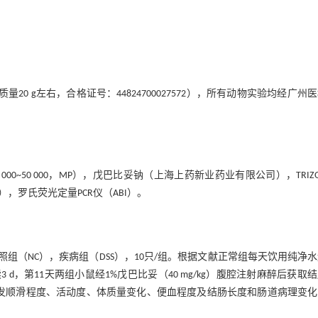
质量20 g左右，合格证号：44824700027572），所有动物实验均经广州
0~50 000，MP），戊巴比妥钠（上海上药新业药业有限公司），TRIZO
有限公司），罗氏荧光定量PCR仪（ABI）。
照组（NC），疾病组（DSS），10只/组。根据文献正常组每天饮用纯净
连续3 d，第11天两组小鼠经1%戊巴比妥（40 mg/kg）腹腔注射麻醉后获取
毛发顺滑程度、活动度、体质量变化、便血程度及结肠长度和肠道病理变