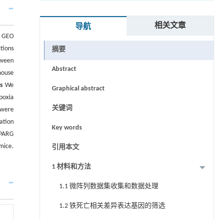
相关文章
导航
e GEO
tions
摘要
tween
Abstract
mouse
ts
We
Graphical abstract
poxia
关键词
 were
cation
Key words
PPARG
mice.
引用本文
1 材料和方法
1.1 微阵列数据集收集和数据处理
1.2 铁死亡相关差异表达基因的筛选