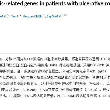
s-related genes in patients with ulcerative col
2
3
1
1
LIANG
,
Tao JI
,
Kequan CHEN
,
Siqi WANG
值。
方法
本研究从GEO数据库中选择UC数据集，筛选差异表达基因（DEG
通过构建蛋白-蛋白相互作用网络（PPI）筛选枢纽基因，采用CIBERSORT评
价值。进一步通过构建UC小鼠模型，利用实时荧光定量PCR （qPCR
差异表达基因。功能富集分析显示铁死亡和缺氧途径显著富集。蛋白相互作
经免疫细胞浸润分析显示，27种细胞类型在UC中明显升高（
P
<0.05），
训练集验证P4HB、PPARG、STAT3在疾病中预测价值最佳（
P
<0.05）。通
，UC模型中PPARG表达明显降低，P4HB、STAT3表达明显升高（
P
<0.