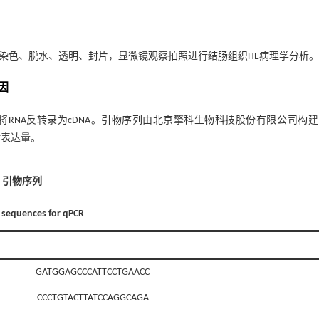
染色、脱水、透明、封片，显微镜观察拍照进行结肠组织HE病理学分析。
因
o试剂将RNA反转录为cDNA。引物序列由北京擎科生物科技股份有限公司构
对表达量。
1 引物序列
s sequences for qPCR
GATGGAGCCCATTCCTGAACC
CCCTGTACTTATCCAGGCAGA