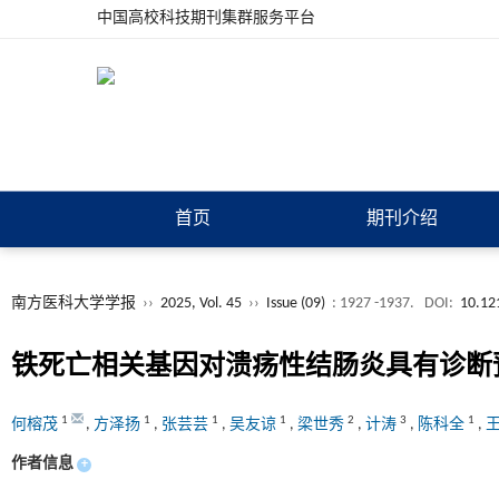
中国高校科技期刊集群服务平台
首页
期刊介绍
南方医科大学学报
››
2025, Vol. 45
››
Issue (09)
: 1927 -1937.
DOI:
10.12
铁死亡相关基因对溃疡性结肠炎具有诊断
1
1
1
1
2
3
1
何榕茂
,
方泽扬
,
张芸芸
,
吴友谅
,
梁世秀
,
计涛
,
陈科全
,
作者信息
+