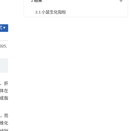
2 结果
2.1 小鼠生化指标
表1 各组小鼠生化指标水平
迈向聚合物循环发展的未来
[1]
 ▾
Engineering
. 2026, Vol.58(3): 1-303
2.2 小鼠血清L-1β、IL-18水平
https://doi.org/10.1016/j.eng.2026.01.007
2025,
表2 各组小鼠血清L-1β、IL-18水平
动力学引导的聚对苯二甲酸乙二酯可控低聚解
[2]
聚及其定制化高性能聚合物升级回收
2.3 小鼠肝组织HE染色
Engineering
. 2026, Vol.58(3): 1-303
https://doi.org/10.1016/j.eng.2026.02.010
图1 各组小鼠肝组织HE染色结果
Erratum to "Procyanidin C1 Modulates the
[3]
2.4 小鼠肝组织Masson染色
）、肝
Microbiome to Increase FOXO1 Signaling and
小体在
Valeric Acid Levels to Protect the Mucosal Barrier
图2 各组小鼠肝组织Masson染色结果
径或脂
in Inflammatory Bowel Disease" [Engineering 42
(2024) 108-120]
2.5 小鼠肝组织相关蛋白表达水平
https://doi.org/10.1016/j.eng.2026.01.007
化，而
图3 各组小鼠肝组织免疫组化染色结果
甲醇法升级回收聚对苯二甲酸乙二酯塑料制备
[4]
纤维化
乳酸和1,4-环己烷二甲酸
图4 各组小鼠肝组织NLRP3、Caspase-1、
ASH