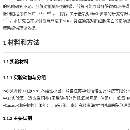
的影响研究不足。肝脏对低氧极为敏感，低氧可能导致肝脏微循环障碍
［
15
，
16
］
肝细胞程序性死亡
。目前，关于低氧对NASH影响的研究有限
18
］
。本研究旨在探讨低氧环境下NLRP3炎症通路对肝细胞焦亡的影响及
策略提供理论依据。
1 材料和方法
1.1 实验材料
1.1.1 实验动物与分组
24只6周龄SPF级C57BL/6雄性小鼠，购自江苏华创信诺医药科技有限公
中心实验室，适应性饲养1周后随机分为低氧对照组（A组）、低氧NASH
+Capase-1抑制剂组（D组），6只/组。本研究经青海大学附属医院伦理委员
1.1.2 主要试剂