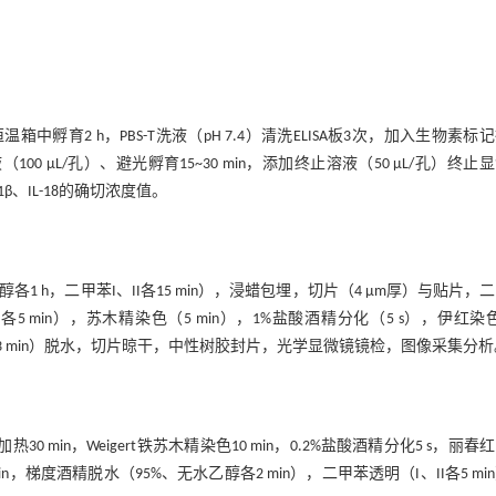
箱中孵育2 h，PBS-T洗液（pH 7.4）清洗ELISA板3次，加入生物素标
100 μL/孔）、避光孵育15~30 min，添加终止溶液（50 μL/孔）终止
β、IL-18的确切浓度值。
醇各1 h，二甲苯I、II各15 min），浸蜡包埋，切片（4 μm厚）与贴片，
乙醇各5 min），苏木精染色（5 min），1%盐酸酒精分化（5 s），伊红染
、75%各3 min）脱水，切片晾干，中性树胶封片，光学显微镜镜检，图像采集分
 min，Weigert铁苏木精染色10 min，0.2%盐酸酒精分化5 s，丽春
min，梯度酒精脱水（95%、无水乙醇各2 min），二甲苯透明（I、II各5 mi