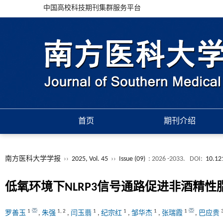
中国高校科技期刊集群服务平台
首页
期刊介绍
南方医科大学学报
››
2025, Vol. 45
››
Issue (09)
: 2026 -2033.
DOI:
10.12
低氧环境下NLRP3信号通路促进非酒精
1
1
,
2
1
1
1
1
罗善玉
,
朱强
,
闫玉翡
,
纪宗红
,
邹华杰
,
张瑞霞
,
巴应贵