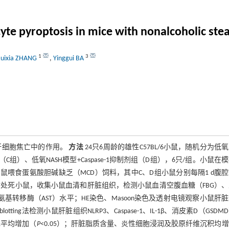
e pyroptosis in mice with nonalcoholic stea
1
3
uixia ZHANG
,
Yinggui BA
）肝细胞焦亡中的作用。
方法
24只6周龄的雄性C57BL/6小鼠，随机分为低
（C组）、低氧NASH模型+Caspase-1抑制剂组（D组），6只/组。小鼠在
组小鼠喂食蛋氨酸胆碱缺乏（MCD）饲料，其中C、D组小鼠分别每隔1 d腹
g）。实验终点时处死小鼠，收集小鼠血清和肝脏组织，检测小鼠血清空腹血糖（FBG）
氨基转移酶（AST）水平；HE染色、Masoon染色及透射电镜观察小鼠肝
lotting法检测小鼠肝脏组织NLRP3、Caspase-1、IL-1β、消皮素D（GSDM
T水平均增加（
P
<0.05）；肝脏脂质含量、炎性细胞浸润及胶原纤维沉积均