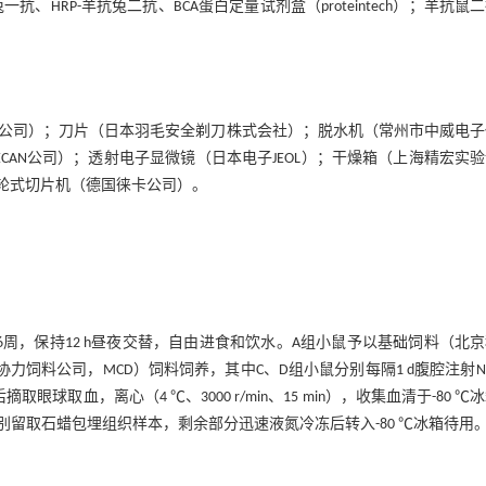
SDMD兔一抗、HRP-羊抗兔二抗、BCA蛋白定量试剂盒（proteintech）；羊抗鼠
公司）；刀片（日本羽毛安全剃刀株式会社）；脱水机（常州市中威电子
AN公司）；透射电子显微镜（日本电子JEOL）；干燥箱（上海精宏实
转轮式切片机（德国徕卡公司）。
0%饲养6周，保持12 h昼夜交替，自由进食和饮水。A组小鼠予以基础饲料（北
饲料公司，MCD）饲料饲养，其中C、D组小鼠分别每隔1 d腹腔注射NL
醉后摘取眼球取血，离心（4 ℃、3000 r/min、15 min），收集血清于-80 ℃
留取石蜡包埋组织样本，剩余部分迅速液氮冷冻后转入-80 ℃冰箱待用