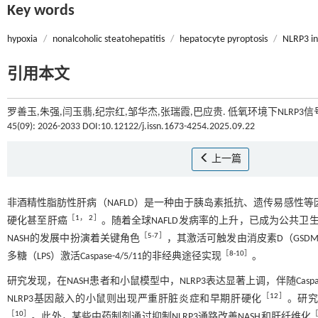
Key words
hypoxia
/
nonalcoholic steatohepatitis
/
hepatocyte pyroptosis
/
NLRP3 i
引用本文
罗善玉,朱强,闫玉翡,纪宗红,邹华杰,张瑞霞,巴应贵. 低氧环境下NLRP
45(09): 2026-2033 DOI:10.12122/j.issn.1673-4254.2025.09.22
上一篇
非酒精性脂肪性肝病（NAFLD）是一种由于胰岛素抵抗、遗传易感性等
［
1
，
2
］
硬化甚至肝癌
。随着全球NAFLD发病率的上升，已成为公共卫
［
5
-
7
］
NASH的发展中扮演着关键角色
，其激活可触发由消皮素D（GSDM
［
8
-
10
］
多糖（LPS）激活Caspase-4/5/11的非经典途径实现
。
研究发现，在NASH患者和小鼠模型中，NLRP3表达显著上调，伴随Caspase
［
12
］
NLRP3基因敲入的小鼠则出现严重肝脏炎症和早期肝硬化
。研究
［
10
］
。此外，某些中药制剂通过抑制NLRP3通路改善NASH和肝纤维化