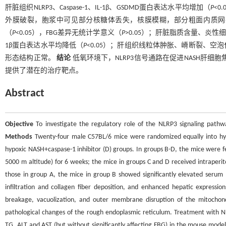
肝脏组织NLRP3、Caspase-1、IL-1β、GSDMD蛋白表达水平均增加（
P
<
外膜破裂，胞浆中可见部分核糖体丢失，核膜模糊，部分粗面内质网扩张成
（
P
<0.05），FBG差异无统计学意义（
P
>0.05）；肝脏脂质含量、炎性细胞
1β蛋白表达水平均降低（
P
<0.05）；肝组织线粒体肿胀、嵴断裂、
形态结构正常。
结论
低氧环境下，NLRP3信号通路在促进NASH肝
提供了潜在的治疗靶点。
Abstract
Objective
To investigate the regulatory role of the NLRP3 signaling pathwa
Methods
Twenty-four male C57BL/6 mice were randomized equally into hyp
hypoxic NASH+caspase-1 inhibitor (D) groups. In groups B-D, the mice were fe
5000 m altitude) for 6 weeks; the mice in groups C and D received intraperito
those in group A, the mice in group B showed significantly elevated serum l
infiltration and collagen fiber deposition, and enhanced hepatic expressi
breakage, vacuolization, and outer membrane disruption of the mitochon
pathological changes of the rough endoplasmic reticulum. Treatment with NLR
TG, ALT and AST (but without significantly affecting FBG) in the mouse models,