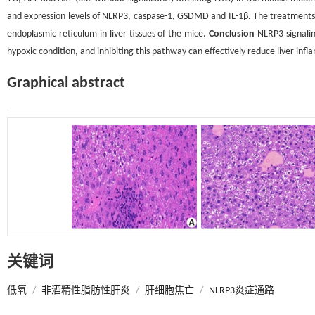
and expression levels of NLRP3, caspase-1, GSDMD and IL-1β. The treatments 
endoplasmic reticulum in liver tissues of the mice.
Conclusion
NLRP3 signalin
hypoxic condition, and inhibiting this pathway can effectively reduce liver inf
Graphical abstract
关键词
低氧
/
非酒精性脂肪性肝炎
/
肝细胞焦亡
/
NLRP3炎症通路