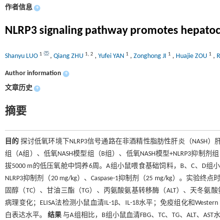
作者信息
+
NLRP3 signaling pathway promotes hepatocyt
1
1
,
2
1
1
1
Shanyu LUO
,
Qiang ZHU
,
Yufei YAN
,
Zonghong JI
,
Huajie ZOU
,
R
Author information
+
文章历史
+
摘要
目的
探讨低氧环境下NLRP3信号通路在非酒精性脂肪性肝炎（NASH
组（A组）、低氧NASH模型组（B组）、低氧NASH模型+NLRP3抑制剂组
拔5000 m的低压氧舱中饲养6周。A组小鼠喂食基础饲料，B、C、D
NLRP3抑制剂（20 mg/kg）、Caspase-1抑制剂（25 mg/k
固醇（TC）、甘油三酯（TG）、丙氨酸氨基转移酶（ALT）、天冬氨酸
病理变化；ELISA法检测小鼠血清IL-1β、IL-18水平；免疫组化和Western b
白表达水平。
结果
与A组相比，B组小鼠血清FBG、TC、TG、ALT、AS