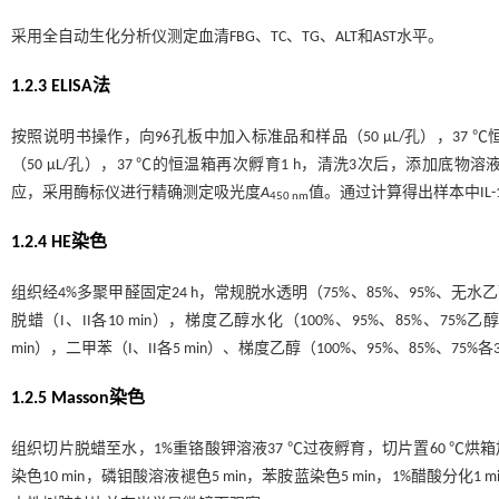
采用全自动生化分析仪测定血清FBG、TC、TG、ALT和AST水平。
1.2.3 ELISA法
按照说明书操作，向96孔板中加入标准品和样品（50 μL/孔），37 ℃恒温
（50 μL/孔），37 ℃的恒温箱再次孵育1 h，清洗3次后，添加底物溶液（
应，采用酶标仪进行精确测定吸光度
A
值。通过计算得出样本中IL-1
450 nm
1.2.4 HE染色
组织经4%多聚甲醛固定24 h，常规脱水透明（75%、85%、95%、无水乙
脱蜡（I、II各10 min），梯度乙醇水化（100%、95%、85%、75%
min），二甲苯（I、II各5 min）、梯度乙醇（100%、95%、85%
1.2.5 Masson染色
组织切片脱蜡至水，1%重铬酸钾溶液37 ℃过夜孵育，切片置60 ℃烘箱加热30
染色10 min，磷钼酸溶液褪色5 min，苯胺蓝染色5 min，1%醋酸分化1 