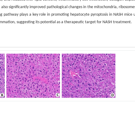
also significantly improved pathological changes in the mitochondria, ribosome
g pathway plays a key role in promoting hepatocyte pyroptosis in NASH mice 
lammation, suggesting its potential as a therapeutic target for NASH treatment.