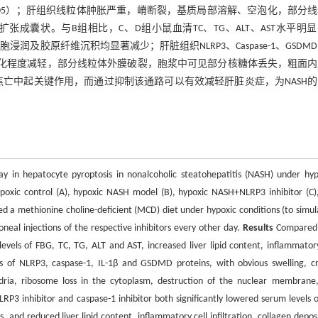
0.05）；肝组织线粒体肿胀严重，嵴断裂，基质局部溶解、空泡化，部分
囊状。与B组相比，C、D组小鼠血清TC、TG、ALT、AST水平明
浸润及胶原纤维沉积均显著减少；肝脏组织NLRP3、Caspase-1、GSDMD、
空泡化程度减轻，部分线粒体外膜破裂，胞浆中可见部分核糖体丢失，粗面
细胞焦亡中起关键作用，而通过抑制该通路可以有效减轻肝脏炎症，为NASH
y in hepatocyte pyroptosis in nonalcoholic steatohepatitis (NASH) under hyp
oxic control (A), hypoxic NASH model (B), hypoxic NASH+NLRP3 inhibitor (C)
d a methionine choline-deficient (MCD) diet under hypoxic conditions (to simul
neal injections of the respective inhibitors every other day.
Results
Compared 
evels of FBG, TC, TG, ALT and AST, increased liver lipid content, inflammatory
ons of NLRP3, caspase-1, IL-1β and GSDMD proteins, with obvious swelling, cr
dria, ribosome loss in the cytoplasm, destruction of the nuclear membrane
P3 inhibitor and caspase-1 inhibitor both significantly lowered serum levels o
 and reduced liver lipid content, inflammatory cell infiltration, collagen deposi