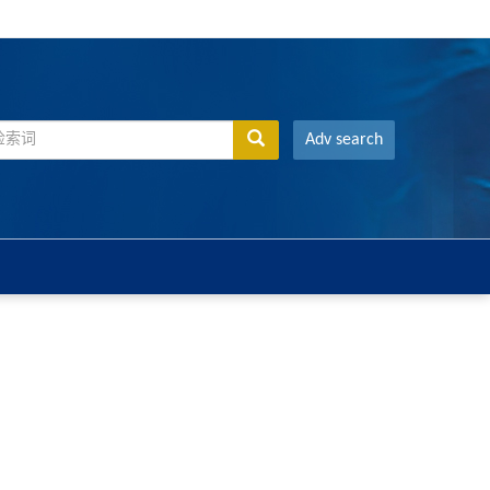
Adv search