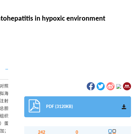
tohepatitis in hypoxic environment
氧对照
模拟海
腔注射
PDF (3120KB)
、总胆
脏组织
D）蛋
增加；
242
0