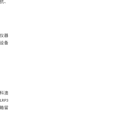
二抗、
仪器
验设备
京科澳
RP3
冰箱留
。