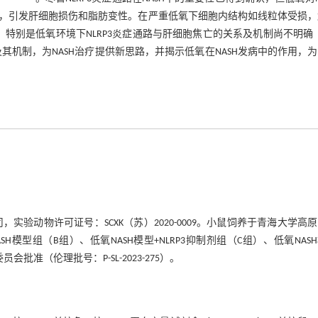
，引发肝细胞损伤和脂肪变性。在严重低氧下细胞内结构如线粒体受损，
，特别是低氧环境下NLRP3炎症通路与肝细胞焦亡的关系及机制尚不明确
其机制，为NASH治疗提供新思路，并揭示低氧在NASH发病中的作用，
司，实验动物许可证号：SCXK（苏）2020-0009。小鼠饲养于青海大学高
模型组（B组）、低氧NASH模型+NLRP3抑制剂组（C组）、低氧NAS
会批准（伦理批号：P-SL-2023-275）。