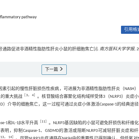
nflammatory pathway
引用格式
3信号通路促进非酒精性脂肪性肝炎小鼠的肝细胞焦亡[J].
南方医科大学学报
, 
下一篇
因素引起的慢性肝脏损伤性疾病，可进展为非酒精性脂肪性肝炎（NASH
［
3
，
4
］
生的重大挑战
。核苷酸结合寡聚化结构域样受体3（NLRP3）炎症
D）介导的细胞焦亡，这一过程可通过炎症小体激活Caspase-1的经典途
［
11
］
-1和IL-1β水平升高
。NLRP3基因缺陷的小鼠可避免肝损伤和纤维
表明，抑制Caspase-1、GSDMD的激活或阻断NLRP3可减轻肝脏炎症和
［
13
，
14
］
。尽管NLRP3炎症通路在NASH中的重要性已得到确认，但低氧对N