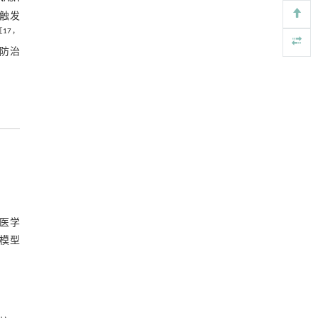
Engineering
. 2026, Vol.58(3): 1-303
GSDMD、IL-1β阳性表达面积
触发
https://doi.org/10.1016/j.eng.2026.02.015
图5 各组小鼠肝组织蛋白免疫印迹条带
［
17
，
图
为防治
聚氨酯消费品化学回收的研究进展
图6 各组小鼠NLRP3、caspase-1、
[5]
Engineering
. 2026, Vol.58(3): 1-303
GSDMD、IL-1β蛋白表达结果
2.6 小鼠肝组织透射电镜
https://doi.org/10.1016/j.eng.2025.11.031
图7 各组小鼠肝组织透射电镜结果
3 讨论
参考文献
基金资助
原医学
RIGHTS & PERMISSIONS
H模型