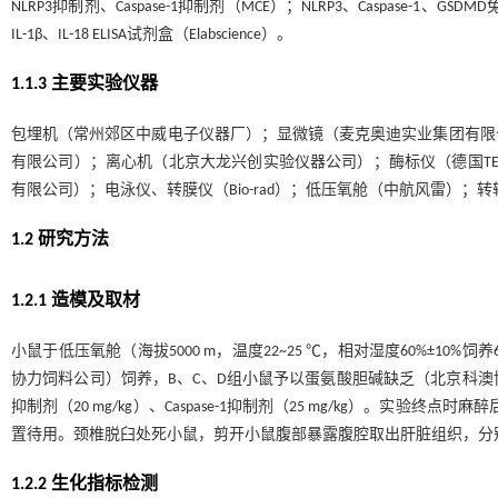
NLRP3抑制剂、Caspase-1抑制剂（MCE）；NLRP3、Caspase-1、G
IL-1β、IL-18 ELISA试剂盒（Elabscience）。
1.1.3 主要实验仪器
包埋机（常州郊区中威电子仪器厂）；显微镜（麦克奥迪实业集团有限
有限公司）；离心机（北京大龙兴创实验仪器公司）；酶标仪（德国TEC
有限公司）；电泳仪、转膜仪（Bio-rad）；低压氧舱（中航风雷）；
1.2 研究方法
1.2.1 造模及取材
小鼠于低压氧舱（海拔5000 m，温度22~25 ℃，相对湿度60%±1
协力饲料公司）饲养，B、C、D组小鼠予以蛋氨酸胆碱缺乏（北京科澳协力
抑制剂（20 mg/kg）、Caspase-1抑制剂（25 mg/kg）。实验终点时麻
置待用。颈椎脱臼处死小鼠，剪开小鼠腹部暴露腹腔取出肝脏组织，分别
1.2.2 生化指标检测