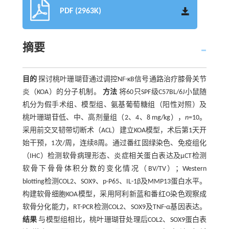
PDF (2963K)
摘要
目的
探讨桃叶珊瑚苷通过调控NF-κB信号通路治疗膝骨关节
炎（KOA）的分子机制。
方法
将60只SPF级C57BL/6J小鼠随
机分为假手术组、模型组、氨基葡萄糖组（阳性对照）及
桃叶珊瑚苷低、中、高剂量组（2、4、8 mg/kg），
n
=10。
采用前交叉韧带切断术（ACL）建立KOA模型，术后第1天开
始干预，1次/周，连续8周。通过番红固绿染色、免疫组化
（IHC）检测软骨病理形态、炎症相关蛋白表达及μCT检测
软骨下骨骨体积分数的变化情况（BV/TV）；Western
blotting检测COL2、SOX9、p-P65、IL-1β及MMP13蛋白水平。
构建软骨细胞KOA模型，采用阿利新蓝和番红O染色观察成
软骨分化能力，RT-PCR检测COL2、SOX9及TNF-α基因表达。
结果
与模型组相比，桃叶珊瑚苷处理后COL2、SOX9蛋白表