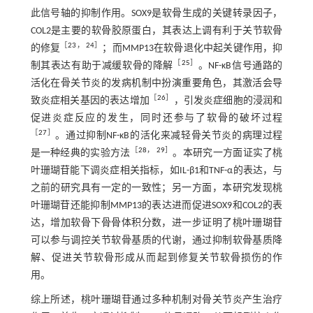
此信号轴的抑制作用。SOX9是软骨生成的关键转录因子，
COL2是主要的软骨胶原蛋白，其表达上调有利于关节软骨
［
23
，
24
］
的修复
；而MMP13在软骨退化中起关键作用，抑
［
25
］
制其表达有助于减缓软骨的降解
。NF-κB信号通路的
活化在骨关节炎的发病机制中扮演重要角色，其激活会导
［
26
］
致炎症相关基因的表达增加
，引发炎症细胞的浸润和
促进炎症反应的发生，同时还参与了软骨的破坏过程
［
27
］
。通过抑制NF-κB的活化来减轻骨关节炎的病理过程
［
28
，
29
］
是一种经典的实验方法
。本研究一方面证实了桃
叶珊瑚苷能下调炎症相关指标，如IL-β1和TNF-α的表达，与
之前的研究具有一定的一致性；另一方面，本研究发现桃
叶珊瑚苷还能抑制MMP13的表达进而促进SOX9和COL2的表
达，增加软骨下骨骨体积分数，进一步证明了桃叶珊瑚苷
可以参与调控关节软骨基质的代谢，通过抑制软骨基质降
解、促进关节软骨形成从而起到修复关节软骨损伤的作
用。
综上所述，桃叶珊瑚苷通过多种机制对骨关节炎产生治疗