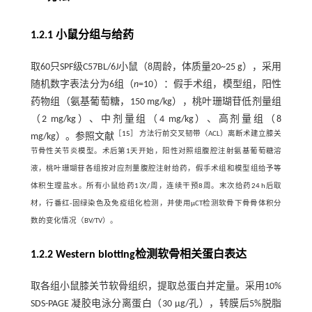
1.2.1 小鼠分组与给药
取60只SPF级C57BL/6J小鼠（8周龄，体质量20~25 g），采用
随机数字表法分为6组（
n
=10）：假手术组，模型组，阳性
药物组（氨基葡萄糖，150 mg/kg），桃叶珊瑚苷低剂量组
（2 mg/kg）、中剂量组（4 mg/kg）、高剂量组（8
［
15
］ 方法行前交叉韧带（ACL）离断术建立膝关
mg/kg）。参照文献
节骨性关节炎模型。术后第1天开始，阳性对照组腹腔注射氨基葡萄糖溶
液，桃叶珊瑚苷各组按对应剂量腹腔注射给药，假手术组和模型组给予等
体积生理盐水。所有小鼠给药1次/周，连续干预8周。末次给药24 h后取
材，行番红-固绿染色及免疫组化检测，并使用μCT检测软骨下骨骨体积分
数的变化情况（BV/TV）。
1.2.2 Western blotting检测软骨相关蛋白表达
取各组小鼠膝关节软骨组织，提取总蛋白并定量。采用10%
SDS-PAGE 凝胶电泳分离蛋白（30 μg/孔），转膜后5%脱脂