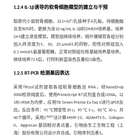
1.2.4 IL-1β诱导的软骨细胞模型的建立与干预
5
取原代小鼠软骨细胞，以1×10
/孔接种于6孔板。待细胞融
合至80%时，更换为含10 ng/mL IL-1β的DMEM培养基，培养
24 h建立退变模型。模型组继续培养，桃叶珊瑚苷各组分别
加入终浓度为5、10、20 μmol/L的药物，阳性对照组加入
0.1 mmol/L氨基葡萄糖，正常对照组仅用基础培养基培养。
继续培养72 h后，行阿利新蓝染色及番红O染色。
1.2.5 RT-PCR 检测基因表达
采用TRIzol试剂提取各组软骨细胞总 RNA，经NanoDrop
2000检测纯度后，使用PrimeScript RT试剂盒合成cDNA。以
18S rRNA为内参，应用TB Green Premix Ex Taq II进行qPCR反
应。反应条件：95 ℃预变性30 s，95 ℃ 5 s，60 ℃ 30 s，共
-ΔΔCt
40个循环。采用2
法计算MMP-13、ADAMTS-5、Collagen
II、Aggrecan 基因相对表达量，引物由生工生物工程（上
海）股份有限公司设计并合成。引物序列见
表1
。