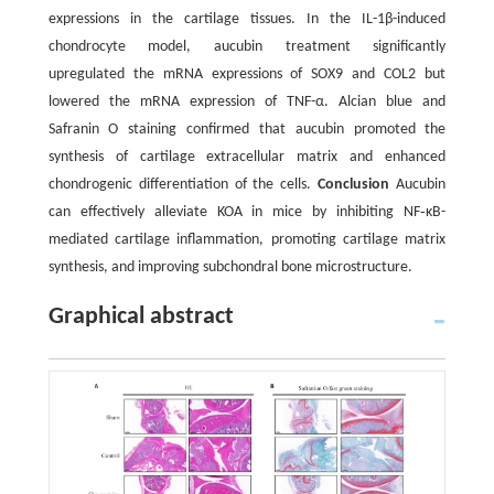
expressions in the cartilage tissues. In the IL-1β-induced
chondrocyte model, aucubin treatment significantly
upregulated the mRNA expressions of SOX9 and COL2 but
lowered the mRNA expression of TNF-α. Alcian blue and
Safranin O staining confirmed that aucubin promoted the
synthesis of cartilage extracellular matrix and enhanced
chondrogenic differentiation of the cells.
Conclusion
Aucubin
can effectively alleviate KOA in mice by inhibiting NF‑κB-
mediated cartilage inflammation, promoting cartilage matrix
synthesis, and improving subchondral bone microstructure.
Graphical abstract