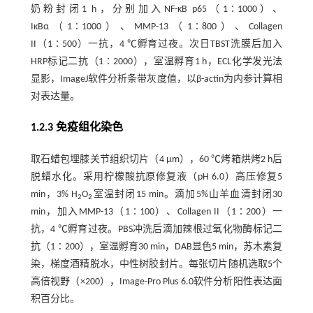
奶粉封闭1 h，分别加入NF-κB p65（1∶1000）、
IκBα（1∶1000）、MMP-13（1∶800）、Collagen
II（1∶500）一抗，4 ℃孵育过夜。次日TBST洗膜后加入
HRP标记二抗（1∶2000），室温孵育1 h，ECL化学发光法
显影，ImageJ软件分析条带灰度值，以β-actin为内参计算相
对表达量。
1.2.3 免疫组化染色
取石蜡包埋膝关节组织切片（4 μm），60 ℃烤箱烘烤2 h后
脱蜡水化。采用柠檬酸抗原修复液（pH 6.0）高压修复5
min，3% H
O
室温封闭15 min。滴加5%山羊血清封闭30
2
2
min，加入MMP-13（1∶100）、Collagen II（1∶200）一
抗，4 ℃孵育过夜。PBS冲洗后滴加辣根过氧化物酶标记二
抗（1∶200），室温孵育30 min，DAB显色5 min，苏木素复
染，梯度酒精脱水，中性树胶封片。每张切片随机选取5个
高倍视野（×200），Image-Pro Plus 6.0软件分析阳性表达面
积百分比。