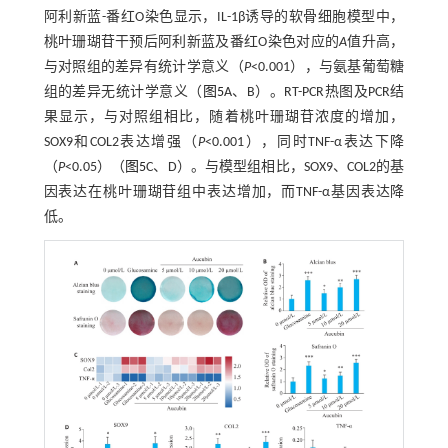
阿利新蓝-番红O染色显示，IL-1β诱导的软骨细胞模型中，
桃叶珊瑚苷干预后阿利新蓝及番红O染色对应的
A
值升高，
与对照组的差异有统计学意义（
P
<0.001），与氨基葡萄糖
组的差异无统计学意义（
图5
A、B）。RT-PCR热图及PCR结
果显示，与对照组相比，随着桃叶珊瑚苷浓度的增加，
SOX9和COL2表达增强（
P
<0.001），同时TNF-α表达下降
（
P
<0.05）（
图5
C、D）。与模型组相比，SOX9、COL2的基
因表达在桃叶珊瑚苷组中表达增加，而TNF-α基因表达降
低。