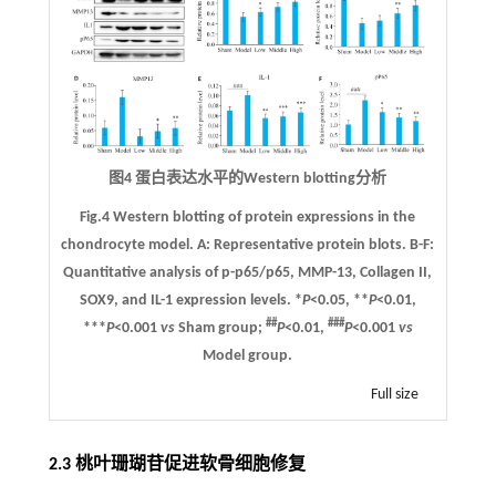
图4 蛋白表达水平的Western blotting分析
Fig.4 Western blotting of protein expressions in the
chondrocyte model.
A
: Representative protein blots.
B
-
F
:
Quantitative analysis of p-p65/p65, MMP-13, Collagen II,
SOX9, and IL-1 expression levels. *
P
<0.05, **
P
<0.01,
##
###
***
P
<0.001
vs
Sham group;
P
<0.01,
P
<0.001
vs
Model group.
Full size
2.3 桃叶珊瑚苷促进软骨细胞修复