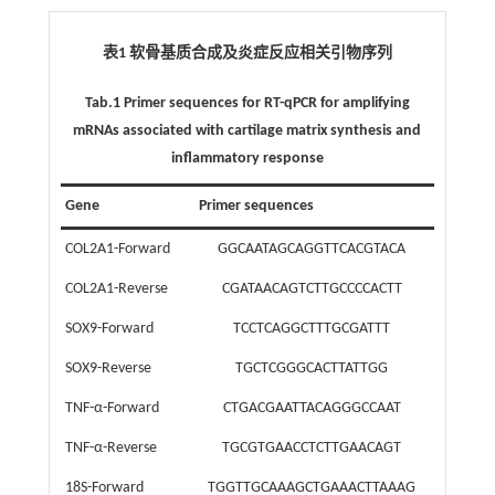
表1 软骨基质合成及炎症反应相关引物序列
Tab.1 Primer sequences for RT-qPCR for amplifying
mRNAs associated with cartilage matrix synthesis and
inflammatory response
Gene
Primer sequences
COL2A1-Forward
GGCAATAGCAGGTTCACGTACA
COL2A1-Reverse
CGATAACAGTCTTGCCCCACTT
SOX9-Forward
TCCTCAGGCTTTGCGATTT
SOX9-Reverse
TGCTCGGGCACTTATTGG
TNF-α-Forward
CTGACGAATTACAGGGCCAAT
TNF-α-Reverse
TGCGTGAACCTCTTGAACAGT
18S-Forward
TGGTTGCAAAGCTGAAACTTAAAG