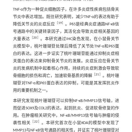
TNF-α作为一种促炎细胞因子，在许多炎症性疾病包括骨关
节炎中表达增加。既往研究表明，减少TNF-α的表达有助于
［
19
］
降低关节炎的炎症反应
。P65是经典炎症通路NF-κB信
号通路中的关键转录因子，其活化会导致炎症相关基因的
［
20
］
大量表达
。本研究通过IHC染色发现，在小鼠骨关节
炎模型中，桃叶珊瑚苷处理后降低了关节处TNF-α和P65蛋
白的表达。这进一步证实了桃叶珊瑚苷能通过抑制炎症相
关蛋白的表达来抑制骨关节炎的发展。炎症反应在骨关节
炎的发病机制中起着核心作用，持续的炎症刺激会导致软
［
21
］
骨细胞的损伤和凋亡，加速软骨基质的降解
。桃叶珊
瑚苷对TNF-α和P65蛋白表达的抑制，可能是其发挥抗炎作
用的重要机制之一。
本研究发现桃叶珊瑚苷可以抑制NF-κB/MMP13信号轴，进
而促进SOX9及COL2的表达，起到抗炎、促进软骨修复的作
用。在肿瘤相关研究中，NF‑κB/MMP13信号轴与肿瘤的侵
［
22
］
袭性相关
。本研究首次在小鼠KOA的模型中发现了
MMP13与NF-κB信号通路的相关性，并证实了桃叶珊瑚苷对