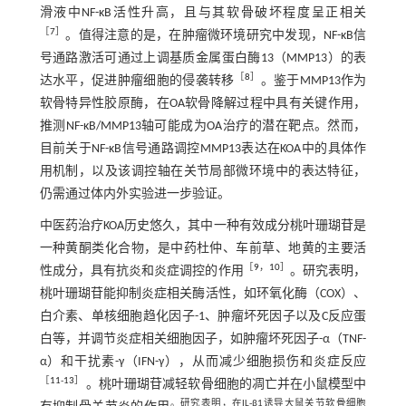
滑液中NF-κB活性升高，且与其软骨破坏程度呈正相关
［
7
］
。值得注意的是，在肿瘤微环境研究中发现，NF-κB信
号通路激活可通过上调基质金属蛋白酶13（MMP13）的表
［
8
］
达水平，促进肿瘤细胞的侵袭转移
。鉴于MMP13作为
软骨特异性胶原酶，在OA软骨降解过程中具有关键作用，
推测NF-κB/MMP13轴可能成为OA治疗的潜在靶点。然而，
目前关于NF-κB信号通路调控MMP13表达在KOA中的具体作
用机制，以及该调控轴在关节局部微环境中的表达特征，
仍需通过体内外实验进一步验证。
中医药治疗KOA历史悠久，其中一种有效成分桃叶珊瑚苷是
一种黄酮类化合物，是中药杜仲、车前草、地黄的主要活
［
9
，
10
］
性成分，具有抗炎和炎症调控的作用
。研究表明，
桃叶珊瑚苷能抑制炎症相关酶活性，如环氧化酶（COX）、
白介素、单核细胞趋化因子-1、肿瘤坏死因子以及C反应蛋
白等，并调节炎症相关细胞因子，如肿瘤坏死因子-α（TNF-
α）和干扰素-γ（IFN-γ），从而减少细胞损伤和炎症反应
［
11
-
13
］
。桃叶珊瑚苷减轻软骨细胞的凋亡并在小鼠模型中
。研究表明，在IL-β1诱导大鼠关节软骨细胞