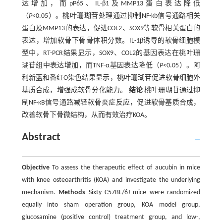
达增加，而pP65、IL-β1及MMP13蛋白表达降低
（
P
<0.05）。桃叶珊瑚苷处理通过抑制NF-kb信号通路相关
蛋白及MMP13的表达，促进COL2、SOX9等软骨相关蛋白的
表达，增加软骨下骨骨体积分数。IL-1β诱导的软骨细胞模
型中，RT-PCR结果显示，SOX9、COL2的基因表达在桃叶珊
瑚苷组中表达增加，而TNF-α基因表达降低（
P
<0.05）。阿
利新蓝和番红O染色结果显示，桃叶珊瑚苷促进软骨细胞外
基质合成，增强成软骨分化能力。
结论
桃叶珊瑚苷通过抑
制NF-κB信号通路减轻软骨炎症反应，促进软骨基质合成，
改善软骨下骨微结构，从而有效治疗KOA。
Abstract
Objective
To assess the therapeutic effect of aucubin in mice
with knee osteoarthritis (KOA) and investigate the underlying
mechanism.
Methods
Sixty C57BL/6J mice were randomized
equally into sham operation group, KOA model group,
glucosamine (positive control) treatment group, and low-,