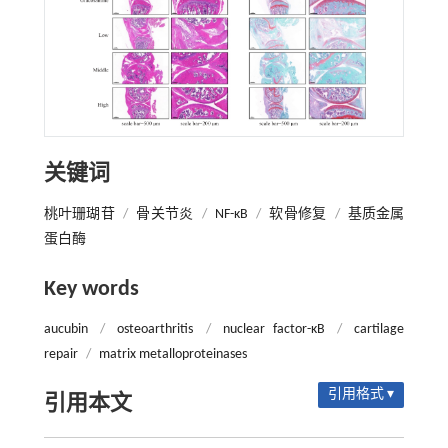
关键词
桃叶珊瑚苷
/
骨关节炎
/
NF-κB
/
软骨修复
/
基质金属
蛋白酶
Key words
aucubin
/
osteoarthritis
/
nuclear factor-κB
/
cartilage
repair
/
matrix metalloproteinases
引用格式 ▾
引用本文