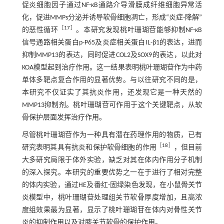
促炎细胞因子通过NF-κB通路介导滑膜成纤维细胞异常活
化，促进MMPs分泌并诱导软骨细胞凋亡，形成“炎症-降解”
［
17
］
的恶性循环
。本研究发现桃叶珊瑚苷能够抑制NF-κB
信号通路相关蛋白p-P65及炎症相关蛋白IL-β1的表达，进而
抑制MMP13的表达，同时促进COL2及SOX9的表达，以此对
KOA模型起到治疗作用。这一结果表明桃叶珊瑚苷作为中药
单体多靶点复合作用的显著优势。与以往研究不同的是，
本研究不仅证实了其抗炎作用，还发现它是一种天然的
MMP13抑制剂。桃叶珊瑚苷可作用于这个关键靶点，从软
骨保护层面发挥治疗作用。
尽管桃叶珊瑚苷作为一种具有潜在药理作用的物质，已有
［
18
］
研究表明其具有抗炎和保护软骨细胞的作用
，但目前
大多研究局限于体外实验，缺乏对其在体内作用分子机制
的深入探究。本研究的重要优势之一在于进行了相对完整
的体内实验，通过HE及番红-固绿染色发现，在小鼠骨关节
炎模型中，桃叶珊瑚苷处理组关节软骨厚度增加，且高浓
度组效果最为显著，显示了桃叶珊瑚苷在体内对骨性关节
炎的抑制作用以及对膝关节软骨的保护作用。