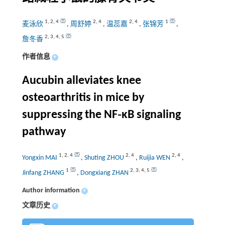
1
,
2
,
4
2
,
4
2
,
4
1
麦泳欣
,
周舒婷
,
温蕊嘉
,
张锦芳
,
2
,
3
,
4
,
5
詹冬香
作者信息
+
Aucubin alleviates knee
osteoarthritis in mice by
suppressing the NF‑κB signaling
pathway
1
,
2
,
4
2
,
4
2
,
4
Yongxin MAI
,
Shuting ZHOU
,
Ruijia WEN
,
1
2
,
3
,
4
,
5
Jinfang ZHANG
,
Dongxiang ZHAN
Author information
+
文章历史
+