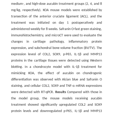
medium-, and high-dose aucubin treatment groups (2, 4, and 8
mg/kg, respectively). KOA mouse models were established by
transection of the anterior cruciate ligament (ACL), and the
treatment was initiated on day 1 postoperatively and
administered weekly for 8 weeks. Safranin O-fast green staining,
immunohistochemistry, and microCT were used to evaluate the
changes in cartilage pathology, inflammatory protein
expression, and subchondral bone volume fraction (BV/TV). The
expression levesl of COL2, SOX9, p-P65, IL-1β and MMP13
proteins in the cartilage tissues were detected using Western
blotting. In a chondrocyte model with IL-1β treatment for
mimicking KOA, the effect of aucubin on chondrogenic
differentiation was observed with Alcian blue and Safranin O
staining, and cellular COL2, SOX9 and TNF‑α mRNA expressions
were detected with RT-qPCR.
Results
Compared with those in
the model group, the mouse models receiving aucubin
treatment showed significantly upregulated COL2 and SOX9
protein levels and downregulated p-P65, IL-1β and MMP13