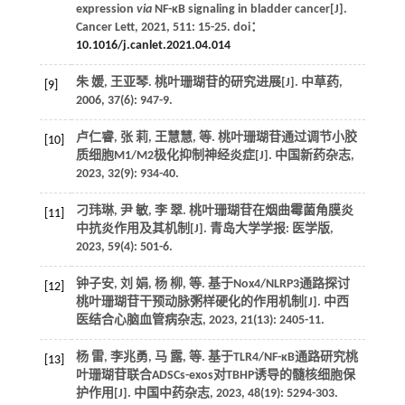
expression
via
NF-κB signaling in bladder cancer[J].
Cancer Lett
,
2021
,
511
: 15-25. doi：
10.1016/j.canlet.2021.04.014
朱 媛, 王亚琴. 桃叶珊瑚苷的研究进展[J].
中草药
,
[9]
2006
,
37
(6): 947-9.
卢仁睿, 张 莉, 王慧慧,
等
. 桃叶珊瑚苷通过调节小胶
[10]
质细胞M1/M2极化抑制神经炎症[J].
中国新药杂志
,
2023
,
32
(9): 934-40.
刁玮琳, 尹 敏, 李 翠. 桃叶珊瑚苷在烟曲霉菌角膜炎
[11]
中抗炎作用及其机制[J].
青岛大学学报: 医学版
,
2023
,
59
(4): 501-6.
钟子安, 刘 娟, 杨 柳,
等
. 基于Nox4/NLRP3通路探讨
[12]
桃叶珊瑚苷干预动脉粥样硬化的作用机制[J].
中西
医结合心脑血管病杂志
,
2023
,
21
(13): 2405-11.
杨 雷, 李兆勇, 马 露,
等
. 基于TLR4/NF-κB通路研究桃
[13]
叶珊瑚苷联合ADSCs-exos对TBHP诱导的髓核细胞保
护作用[J].
中国中药杂志
,
2023
,
48
(19): 5294-303.