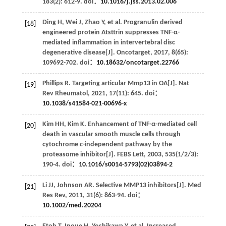
183
(2): 612-9. doi：
10.1016/j.jss.2013.02.006
Ding
H
,
Wei
J
,
Zhao
Y
,
et al
. Progranulin derived
[18]
engineered protein Atsttrin suppresses TNF-α-
mediated inflammation in intervertebral disc
degenerative disease[J].
Oncotarget
,
2017
,
8
(65):
109692-702. doi：
10.18632/oncotarget.22766
Phillips
R
. Targeting articular Mmp13 in OA[J].
Nat
[19]
Rev Rheumatol
,
2021
,
17
(11): 645. doi：
10.1038/s41584-021-00696-x
Kim
HH
,
Kim
K
. Enhancement of TNF-α-mediated cell
[20]
death in vascular smooth muscle cells through
cytochrome
c
-independent pathway by the
proteasome inhibitor[J].
FEBS Lett
,
2003
,
535
(1/2/3):
190-4. doi：
10.1016/s0014-5793(02)03894-2
Li
JJ
,
Johnson
AR
. Selective MMP13 inhibitors[J].
Med
[21]
Res Rev
,
2011
,
31
(6): 863-94. doi：
10.1002/med.20204