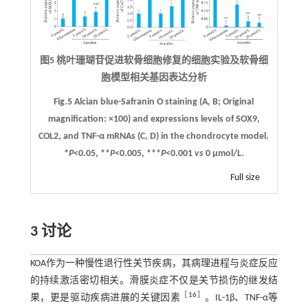
图5 桃叶珊瑚苷促进软骨细胞修复的细胞实验及软骨细
胞模型相关基因表达分析
Fig.5 Alcian blue-Safranin O staining (
A
,
B
; Original
magnification: ×100) and expressions levels of SOX9,
COL2, and TNF-α mRNAs (
C
,
D
) in the chondrocyte model.
*
P
<0.05, **
P
<0.005, ***
P
<0.001
vs
0 μmol/L.
Full size
3 讨论
KOA作为一种慢性退行性关节疾病，其病理进程与炎症反应
的持续激活密切相关。滑膜炎症不仅是关节损伤的继发结
［
16
］
果，更是驱动疾病进展的关键因素
。IL-1β、TNF-α等