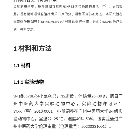
有抑制骨关节炎的作用
［
14
］
炎症的模型中，桃叶珊瑚苷能抑制NF-kB信号通路的激活
。尽管如
此，现有桃叶珊瑚苷治疗骨关节炎的分子机制研究仍不完善。本研究旨在
探索桃叶珊瑚苷对NF-Kb/MMP13信号轴的调控作用，进而为KOA的治疗提
供一种新方法。
1 材料和方法
1.1 材料
1.1.1 实验动物
SPF级C57BL/6J小鼠60只，12周龄，体质量25~30 g，购自广
州中医药大学实验动物中心，实验动物许可证：
SYXK（粤）2018-0001。小鼠饲养在广州中医药大学SPF级实
验动物中心，室温22~25 ℃，湿度40%~50%，该实验通过广
州中医药大学伦理审批（伦理批号：20230331001）。