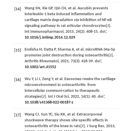
Wang
SN
,
Xie
GP
,
Qin
CH
,
et al
. Aucubin prevents
[14]
interleukin-1 beta induced inflammation and
cartilage matrix degradation
via
inhibition of NF-κB
signaling pathway in rat articular chondrocytes[J].
Int Immunopharmacol
,
2015
,
24
(2): 408-15. doi：
10.1016/j.intimp.2014.12.029
Endisha
H
,
Datta
P
,
Sharma
A
,
et al
. microRNA-34a-5p
[15]
promotes joint destruction during osteoarthritis[J].
Arthritis Rheumatol
,
2021
,
73
(3): 426-39. doi：
10.1002/art.41552
Wu
Y
,
Li
J
,
Zeng
Y
,
et al
. Exosomes rewire the cartilage
[16]
microenvironment in osteoarthritis: from
intercellular communi-cation to therapeutic
strategies[J].
Int J Oral Sci
,
2022
,
14
(1): 40. doi：
10.1038/s41368-022-00187-z
Wang
CJ
,
Sun
YC
,
Siu
KK
,
et al
. Extracorporeal
[17]
shockwave therapy shows site-specific effects in
osteoarthritis of the knee in rats[J].
J Surg Res
,
2013
,