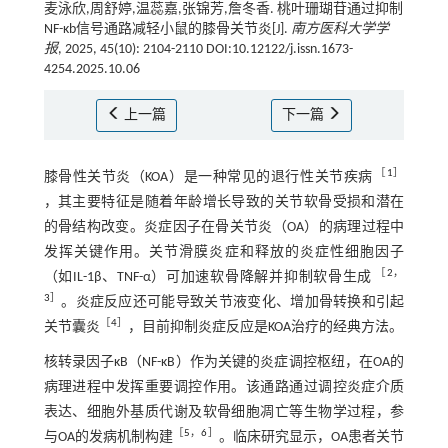
麦泳欣,周舒婷,温蕊嘉,张锦芳,詹冬香. 桃叶珊瑚苷通过抑制
NF-κb信号通路减轻小鼠的膝骨关节炎[J].
南方医科大学学
报
, 2025, 45(10): 2104-2110 DOI:10.12122/j.issn.1673-
4254.2025.10.06
上一篇
下一篇
［
1
］
膝骨性关节炎（KOA）是一种常见的退行性关节疾病
，其主要特征是随着年龄增长导致的关节软骨受损和潜在
的骨结构改变。炎症因子在骨关节炎（OA）的病理过程中
发挥关键作用。关节滑膜炎症和释放的炎症性细胞因子
［
2
，
（如IL-1β、TNF-α）可加速软骨降解并抑制软骨生成
3
］
。炎症反应还可能导致关节液变化、增加骨转换和引起
［
4
］
关节囊炎
，目前抑制炎症反应是KOA治疗的经典方法。
核转录因子κB（NF-κB）作为关键的炎症调控枢纽，在OA的
病理进程中发挥重要调控作用。该通路通过调控炎症介质
表达、细胞外基质代谢及软骨细胞凋亡等生物学过程，参
［
5
，
6
］
与OA的发病机制构建
。临床研究显示，OA患者关节