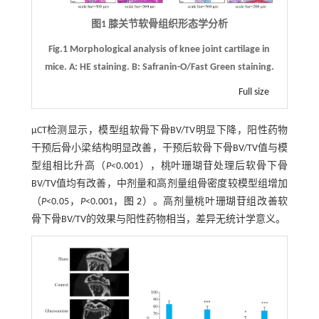
图1 膝关节软骨组织形态学分析
Fig.1 Morphological analysis of knee joint cartilage in
mice.
A
: HE staining.
B
: Safranin-O/Fast Green staining.
Full size
μCT检测显示，模型组软骨下骨BV/TV明显下降，阳性药物
干预后骨小梁结构明显改善，干预后软骨下骨BV/TV值与模
型组相比升高（
P
<0.001），桃叶珊瑚苷处理后软骨下骨
BV/TV值均有改善，中剂量和高剂量组骨密度较模型组增加
（
P
<0.05，
P
<0.001，
图 2
）。高剂量桃叶珊瑚苷组改善软
骨下骨BV/TV的效果与阳性药物相当，差异无统计学意义。