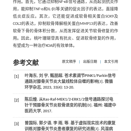
作用。首先，它通过抑制NF-κB信号通路，从而起到抗炎作
用，能抑制TNF-α和IL-β1等关键的促炎因子的表达，直接降
低炎症反应。其次，它还能促进成软骨相关蛋白SOX9及
COL2的表达，抑制软骨降解相关蛋白MMP13的表达，改善
软骨下骨的骨体积分数，从而发挥促进关节软骨修复的作
用。因此，桃叶珊瑚苷具有抗炎、促进软骨修复的作用，
有望成为一种治疗KOA的有效单体。
参考文献
原文顺序
|
出版日期
|
本文引用
叶海东, 刘 宇, 甄朋超. 苍术素调节PINK1/Parkin信号
[1]
通路对膝骨关节炎大鼠线粒体自噬的影响[J].
微循
环学杂志
,
2023
,
33
(4): 13-20.
陈后煌. 从Ras-Raf-MEK1/2-ERK1/2信号通路探讨电
[2]
针干预膝骨关节炎软骨退变的机制[D]. 福州: 福建中
医药大学,
2017
.
曾国际, 郭夕语, 李 雨,
等
. 基于虚拟现实技术的康复
[3]
训练对膝骨关节炎患者康复的研究进展[J].
风湿病