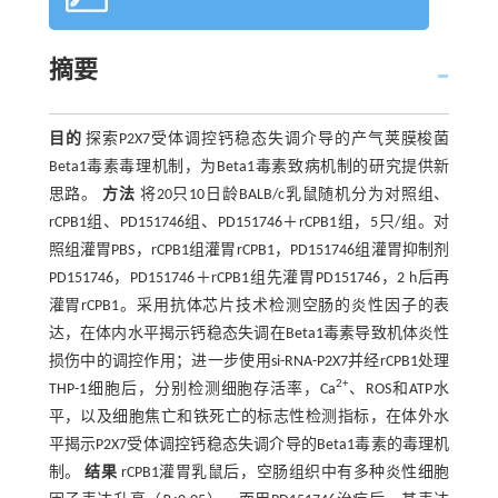
摘要
目的
探索P2X7受体调控钙稳态失调介导的产气荚膜梭菌
Beta1毒素毒理机制，为Beta1毒素致病机制的研究提供新
思路。
方法
将20只10日龄BALB/c乳鼠随机分为对照组、
rCPB1组、PD151746组、PD151746＋rCPB1组，5只/组。对
照组灌胃PBS，rCPB1组灌胃rCPB1，PD151746组灌胃抑制剂
PD151746，PD151746＋rCPB1组先灌胃PD151746，2 h后再
灌胃rCPB1。采用抗体芯片技术检测空肠的炎性因子的表
达，在体内水平揭示钙稳态失调在Beta1毒素导致机体炎性
损伤中的调控作用；进一步使用si-RNA-P2X7并经rCPB1处理
2+
THP-1细胞后，分别检测细胞存活率，Ca
、ROS和ATP水
平，以及细胞焦亡和铁死亡的标志性检测指标，在体外水
平揭示P2X7受体调控钙稳态失调介导的Beta1毒素的毒理机
制。
结果
rCPB1灌胃乳鼠后，空肠组织中有多种炎性细胞