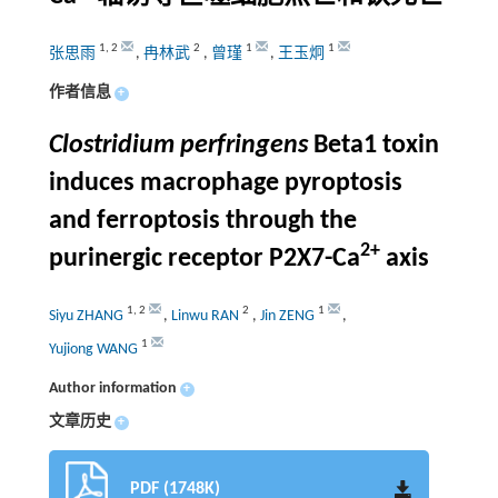
1
,
2
2
1
1
张思雨
,
冉林武
,
曾瑾
,
王玉炯
作者信息
+
Clostridium perfringens
Beta1 toxin
induces macrophage pyroptosis
and ferroptosis through the
2+
purinergic receptor P2X7-Ca
axis
1
,
2
2
1
Siyu ZHANG
,
Linwu RAN
,
Jin ZENG
,
1
Yujiong WANG
Author information
+
文章历史
+
PDF (1748K)