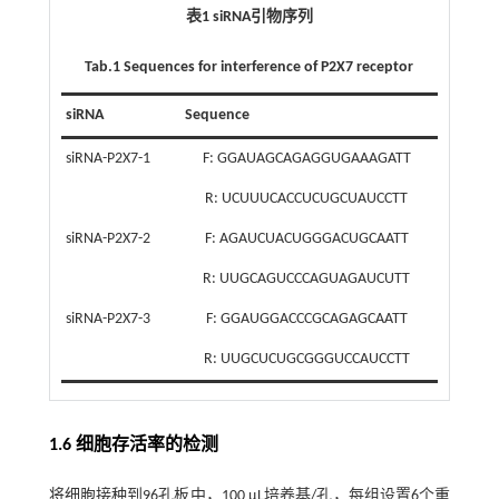
表1 siRNA引物序列
Tab.1 Sequences for interference of P2X7 receptor
siRNA
Sequence
siRNA-P2X7-1
F: GGAUAGCAGAGGUGAAAGATT
R: UCUUUCACCUCUGCUAUCCTT
siRNA-P2X7-2
F: AGAUCUACUGGGACUGCAATT
R: UUGCAGUCCCAGUAGAUCUTT
siRNA-P2X7-3
F: GGAUGGACCCGCAGAGCAATT
R: UUGCUCUGCGGGUCCAUCCTT
1.6 细胞存活率的检测
将细胞接种到96孔板中，100 μL培养基/孔，每组设置6个重