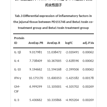
的炎性因子
Tab.3 Differential expression of inflammatory factors in
the jejunal tissue between PD151746 and Beta1 toxin co-
treatment group and Beta1 toxin treatment group
Protein
ID
AveExp.PR
AveExp.R
logFC
adj.
P
.Val
Fold
IL-1β
9.017981
11.038472
-2.020491
0.000628
0.2
IL-4
7.738409
10.367005
-2.628596
0.000628
0.1
IL-10
9.194662
11.594168
-2.399506
0.000628
0.1
IFN-γ
10.175170
11.600353
-1.425182
0.001782
0.3
GM-
6.999299
11.105001
-4.105702
0.002697
0.0
CSF
IL-3
5.430662
10.335866
-4.905204
0.002697
0.0