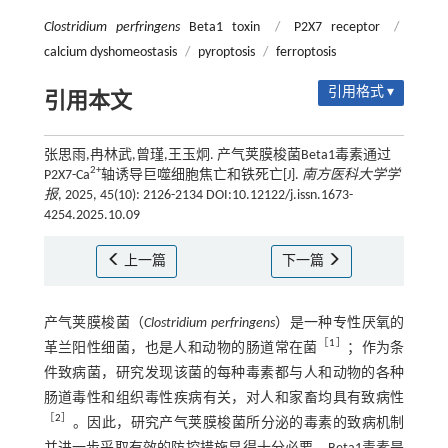
Clostridium perfringens
Beta1 toxin
/
P2X7 receptor
/
calcium dyshomeostasis
/
pyroptosis
/
ferroptosis
引用格式 ▾
引用本文
张思雨,冉林武,曾瑾,王玉炯. 产气荚膜梭菌Beta1毒素通过
2+
P2X7-Ca
轴诱导巨噬细胞焦亡和铁死亡[J].
南方医科大学学
报
, 2025, 45(10): 2126-2134 DOI:10.12122/j.issn.1673-
4254.2025.10.09
上一篇
下一篇
产气荚膜梭菌（
Clostridium perfringens
）是一种专性厌氧的
［
1
］
革兰阳性细菌，也是人和动物的肠道常在菌
；作为条
件致病菌，研究发现该菌的每种毒素都与人和动物的各种
肠道毒性和组织毒性疾病有关，对人和家畜均具有致病性
［
2
］
。因此，研究产气荚膜梭菌所分泌的毒素的致病机制