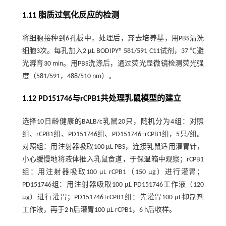
1.11 脂质过氧化反应的检测
将细胞接种到6孔板中，处理后，弃去培养基，用PBS清洗
细胞3次。每孔加入2 μL BODIPY® 581/591 C11试剂，37 ℃避
光孵育30 min。用PBS洗涤后，通过荧光显微镜检测荧光强
度（581/591，488/510 nm）。
1.12 PD151746与rCPB1共处理乳鼠模型的建立
选择10日龄健康的BALB/c乳鼠20只，随机分为4组：对照
组、rCPB1组、PD151746组、PD151746+rCPB1组，5只/组。
对照组：用注射器吸取100 μL PBS，连接乳鼠适用灌胃针，
小心缓慢地将液体推入乳鼠食道，于保温箱中观察；rCPB1
组：用注射器吸取100 μL rCPB1（150 μg）进行灌胃；
PD151746组：用注射器吸取100 μL PD151746工作液（120
μg）进行灌胃；PD151746+rCPB1组：先灌胃100 μL抑制剂
工作液，再于2 h后灌胃100 μL rCPB1，6 h后收样。