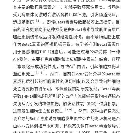
并进一步采取有效的防控措施显得十分必要。Beta1毒素是
其主要的致死性毒素之一，能够导致坏死性肠炎。当肠道
受到病原体刺激时会激活各种巨噬细胞，引发肠道炎症，
［
3
］
造成肠损伤
。即便Beta1毒素导致肠黏膜上皮损伤，目
前的研究更倾向于这种损伤是由Beta1毒素导致肠固有层巨
噬细胞损伤形成后引发的继发性损伤，而不是肠黏膜上皮
作为Beta1毒素的直接靶标导致。有学者推测Beta1毒素作
用于易感细胞THP-1细胞后，可能通过与P2X7受体（一种
ATP受体，主要在免疫细胞和上皮细胞中表达）结合，在膜
2+
上寡聚化形成功能性孔，导致Ca
内流，引起细胞损伤甚
［
4
-
6
］
至细胞死亡
。然而，目前对P2X7受体介导的Beta1毒
素成孔后引起的细胞毒性的确切机制以及会导致何种细胞
死亡方式仍有待阐明。本课题组前期研究发现，Beta1毒素
2+
导致THP-1细胞成孔所引起的Ca
内流能够导致胞内钙稳态
失调从而引发线粒体损伤，触发活性氧（ROS）过度积累，
［
7
-
9
］
进而发生细胞焦亡和铁死亡
。然而，这种由钙稳态失
调介导的Beta1毒素诱导细胞发生炎性死亡的毒理机制是否
由P2X7受体调控尚未可知；钙稳态失调在Beta1毒素诱导机