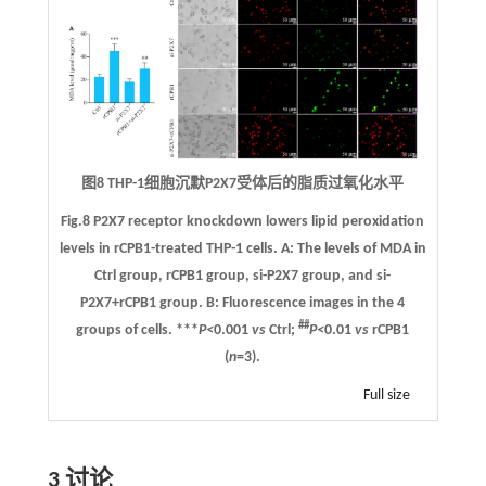
图8 THP-1细胞沉默P2X7受体后的脂质过氧化水平
Fig.8 P2X7 receptor knockdown lowers lipid peroxidation
levels in rCPB1-treated THP-1 cells.
A
: The levels of MDA in
Ctrl group, rCPB1 group, si-P2X7 group, and si-
P2X7+rCPB1 group.
B
: Fluorescence images in the 4
##
groups of cells. ***
P<
0.001
vs
Ctrl;
P<
0.01
vs
rCPB1
(
n
=3).
Full size
3 讨论