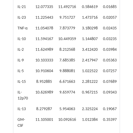
IL-21
12.077335
11.492716
0.584619
0.016853
1.4
IL-23
11.225443
9.751727
1.473716
0.020574
2.7
TNF-α
11.054078
7.873779
3.180298
0.024354
9.0
IL-10
11.594167
10.449359
1.144807
0.032358
2.2
IL-2
11.624989
8.212568
3.412420
0.039846
10.6
IL-9
10.103333
7.685385
2.417947
0.053630
5.3
IL-5
10.910604
9.888081
1.022522
0.072574
2.0
IL-15
8.952885
6.671663
2.281222
0.076890
4.8
IL-
10.626989
9.659774
0.967215
0.093436
1.9
12p70
IL-13
8.279287
5.954063
2.325224
0.190672
5.0
GM-
11.105001
10.092616
1.012384
0.353971
2.0
CSF