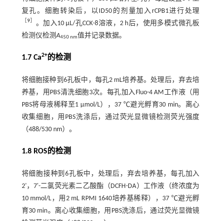
复孔。细胞转染后，以ID50的剂量加入rCPB1进行处理
［
9
］
。加入10 μL/孔CCK-8溶液，2 h后，使用多模式微孔板
检测仪检测
A
值并记录数据。
450 nm
2+
1.7 Ca
的检测
将细胞接种到6孔板中，每孔2 mL培养基。处理后，弃去培
养基，用PBS清洗细胞3次。每孔加入Fluo-4 AM工作液（用
PBS将母液稀释至1 μmol/L），37 ℃避光孵育30 min。离心
收集细胞，用PBS洗涤后，通过荧光显微镜检测荧光强度
（488/530 nm）。
1.8 ROS的检测
将细胞接种到6孔板中，处理后，弃去培养基，每孔加入
2'，7'-二氯荧光素二乙酸酯（DCFH-DA）工作液（终浓度为
10 mmol/L，用2 mL RPMI 1640培养基稀释），37 ℃避光孵
育30 min。离心收集细胞，用PBS洗涤后，通过荧光显微镜