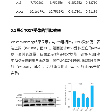
IL-15
7.700203
8.952886
-1.252682
0.337903
0.4
IL-1-α
10.168991
10.786292
-0.617301
0.511964
0.6
2.3 鉴定P2X7受体的沉默效率
Western blotting结果显示，与Ctrl组相比，P2X7受体蛋白表
达上调（
P<
0.001，
图2
）。继而设计P2X7受体蛋白的siRNA
以下调其表达量，结果显示3条si-P2X7均能下调THP-1细胞
中P2X7受体的蛋白表达量，其中si-P2X7-3的基因敲减效果更
好（
P<
0.001，
图2
）。后续均采用si-P2X7-3进行siRNA干扰
实验。