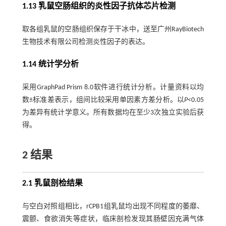
1.13 乳鼠空肠组织的炎性因子抗体芯片检测
取各组乳鼠的空肠组织保存于干冰中，送至广州RayBiotech
生物技术有限公司检测炎性因子的表达。
1.14 统计学分析
采用GraphPad Prism 8.0软件进行统计分析。计量资料以均
数±标准差表示，组间比较采用单因素方差分析。以
P
<0.05
为差异有统计学意义。所有数据均在至少3次独立实验后获
得。
2 结果
2.1 乳鼠剖检结果
与空白对照组相比，rCPB1组乳鼠均出现不同程度的萎靡、
震颤、食欲消失等症状，临床剖检发现其肠壁因充满气体