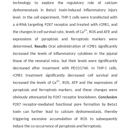
technology to explore the regulatory role of calcium
dyshomeostasis in Beta1 toxin-induced inflammatory injury
level. In the cell experiment, THP-1 cells were transfected with
a si-RNA targeting P2X7 receptor and treated with rCPB1, and
2+
the changes in cell survival rate, levels of Ca
, ROS and ATP, and
expressions of pyroptosis and ferroptosis markers were
determined.
Results
Oral administration of rCPB1 significantly
increased the levels of inflammatory cytokines in the jejunal
tissue of the neonatal mice, but their levels were significantly
decreased after treatment with PD151746. In THP-1 cells,
rCPB1 treatment significantly decreased cell survival and
2+
increased the levels of Ca
, ROS, ATP and the expressions of
pyroptosis and ferroptosis markers, and these changes were
obviously attenuated by P2X7 receptor knockdown.
Conclusion
P2X7 receptor-mediated functional pore formation by Beta1
toxin can further lead to calcium dyshomeostasis, thereby
triggering excessive accumulation of ROS to subsequently
induce the co-occurrence of pyroptosis and ferroptosis.