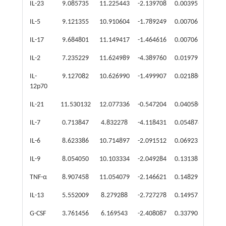
IL-23
9.085735
11.225443
-2.139708
0.003959
0.2
IL-5
9.121355
10.910604
-1.789249
0.007069
0.2
IL-17
9.684801
11.149417
-1.464616
0.007069
0.3
IL-2
7.235229
11.624989
-4.389760
0.019791
0.0
IL-
9.127082
10.626990
-1.499907
0.021880
0.3
12p70
IL-21
11.530132
12.077336
-0.547204
0.040580
0.6
IL-7
0.713847
4.832278
-4.118431
0.054878
0.0
IL-6
8.623386
10.714897
-2.091512
0.069235
0.2
IL-9
8.054050
10.103334
-2.049284
0.131383
0.2
TNF-α
8.907458
11.054079
-2.146621
0.148291
0.2
IL-13
5.552009
8.279288
-2.727278
0.149572
0.1
G-CSF
3.761456
6.169543
-2.408087
0.337903
0.1