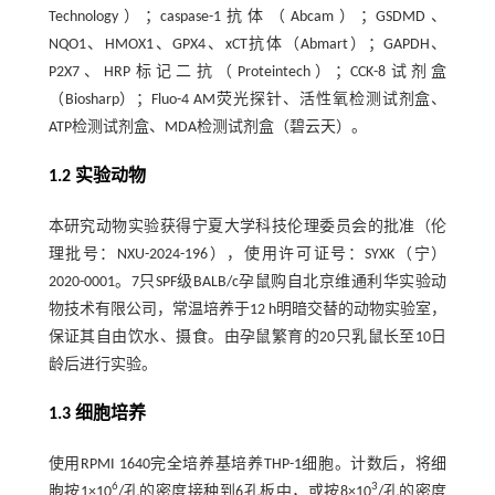
Technology）；caspase-1抗体（Abcam）；GSDMD、
NQO1、HMOX1、GPX4、xCT抗体（Abmart）；GAPDH、
P2X7、HRP标记二抗（Proteintech）；CCK-8试剂盒
（Biosharp）；Fluo-4 AM荧光探针、活性氧检测试剂盒、
ATP检测试剂盒、MDA检测试剂盒（碧云天）。
1.2 实验动物
本研究动物实验获得宁夏大学科技伦理委员会的批准（伦
理批号：NXU-2024-196），使用许可证号：SYXK（宁）
2020-0001。7只SPF级BALB/c孕鼠购自北京维通利华实验动
物技术有限公司，常温培养于12 h明暗交替的动物实验室，
保证其自由饮水、摄食。由孕鼠繁育的20只乳鼠长至10日
龄后进行实验。
1.3 细胞培养
使用RPMI 1640完全培养基培养THP-1细胞。计数后，将细
6
3
胞按1×10
/孔的密度接种到6孔板中，或按8×10
/孔的密度