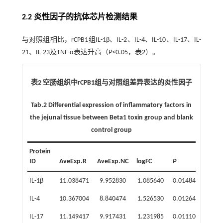
2.2 炎性因子的抗体芯片检测结果
与对照组相比，rCPB1组IL-1β、IL-2、IL-4、IL-10、IL-17、IL-
21、IL-23及TNF-α表达升高（
P<
0.05，
表2
）。
表2 空肠组织中rCPB1组与对照组差异表达的炎性因子
Tab.2 Differential expression of inflammatory factors in
the jejunal tissue between Beta1 toxin group and blank
control group
Protein
ID
AveExp.R
AveExp.NC
logFC
P
Fold
IL-1β
11.038471
9.952830
1.085640
0.014842
2.1
IL-4
10.367004
8.840474
1.526530
0.012641
2.8
IL-17
11.149417
9.917431
1.231985
0.011102
2.3