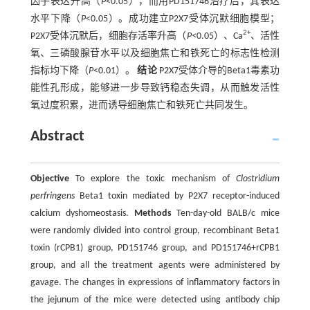
因子表达升高（
P
<0.05），而用PD151746治疗后，其表达
水平下降（
P
<0.05）。成功建立P2X7受体沉默细胞模型；
2+
P2X7受体沉默后，细胞存活率升高（
P<
0.05）、Ca
、活性
氧、三磷酸腺苷水平以及细胞焦亡和铁死亡的标志性检测
指标均下降（
P
<0.01）。
结论
P2X7受体介导的Beta1毒素功
能性孔形成，能够进一步导致钙稳态失调，从而触发活性
氧过度积累，进而诱导细胞焦亡和铁死亡共同发生。
Abstract
Objective
To explore the toxic mechanism of
Clostridium
perfringens
Beta1 toxin mediated by P2X7 receptor-induced
calcium dyshomeostasis.
Methods
Ten-day-old BALB/c mice
were randomly divided into control group, recombinant Beta1
toxin (rCPB1) group, PD151746 group, and PD151746+rCPB1
group, and all the treatment agents were administered by
gavage. The changes in expressions of inflammatory factors in
the jejunum of the mice were detected using antibody chip