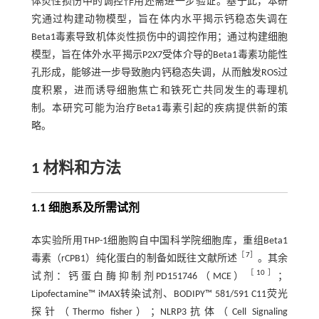
体炎性损伤中的调控作用还需进一步验证。基于此，本研
究通过构建动物模型，旨在体内水平揭示钙稳态失调在
Beta1毒素导致机体炎性损伤中的调控作用；通过构建细胞
模型，旨在体外水平揭示P2X7受体介导的Beta1毒素功能性
孔形成，能够进一步导致胞内钙稳态失调，从而触发ROS过
度积累，进而诱导细胞焦亡和铁死亡共同发生的毒理机
制。本研究可能为治疗Beta1毒素引起的疾病提供新的策
略。
1 材料和方法
1.1 细胞系及所需试剂
本实验所用THP-1细胞购自中国科学院细胞库，重组Beta1
［
7
］
毒素（rCPB1）纯化蛋白的制备如既往文献所述
。其余
［
10
］
试剂：钙蛋白酶抑制剂PD151746（MCE）
；
Lipofectamine™ iMAX转染试剂、BODIPY™ 581/591 C11荧光
探针（Thermo fisher）；NLRP3抗体（Cell Signaling