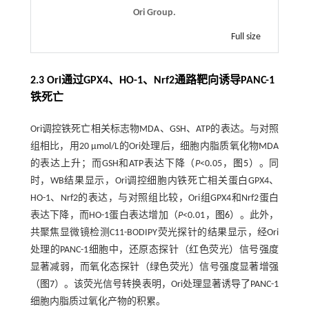
Ori Group.
Full size
2.3 Ori通过GPX4、HO-1、Nrf2通路靶向诱导PANC-1
铁死亡
Ori调控铁死亡相关标志物MDA、GSH、ATP的表达。与对照
组相比，用20 µmol/L的Ori处理后，细胞内脂质氧化物MDA
的表达上升；而GSH和ATP表达下降（
P
<0.05，
图5
）。同
时，WB结果显示，Ori调控细胞内铁死亡相关蛋白GPX4、
HO-1、Nrf2的表达，与对照组比较，Ori组GPX4和Nrf2蛋白
表达下降，而HO-1蛋白表达增加（
P
<0.01，
图6
）。此外，
共聚焦显微镜检测C11-BODIPY荧光探针的结果显示，经Ori
处理的PANC-1细胞中，还原态探针（红色荧光）信号强度
显著减弱，而氧化态探针（绿色荧光）信号强度显著增强
（
图7
）。该荧光信号转换表明，Ori处理显著诱导了PANC-1
细胞内脂质过氧化产物的积累。