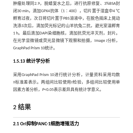
肿瘤处理同2.9，脱蜡复水之后，进行抗原修复、3%BSA封
闭30 min，滴加GPX4抗体（1∶400），切片置于湿盒中4 ℃
孵育过夜，次日将切片置于PBS溶液中，在脱色摇床上晃动
洗涤3次后，滴加荧光标记的山羊抗兔二抗，避光室温孵育
1 h。最后滴加DAPI染细胞核，滴加抗荧光淬灭剂，封片。
在光学显微镜或荧光显微镜下观察和拍摄，Image J分析，
GraphPad Prism 10统计。
1.5.13 统计学分析
采用GraphPad Prism 10进行统计分析，计量资料采用均数
±标准差表示。两组间比较使用
t
检验，多组间比较使用单
因素方差分析，
P
<0.05表示差异具有统计学意义。
2 结果
2.1 Ori抑制PANC-1细胞增殖活力