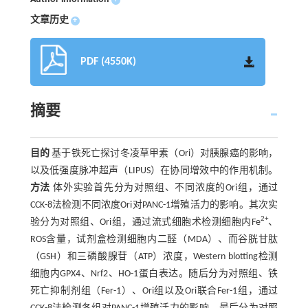
文章历史
+
PDF (4550K)
摘要
目的
基于铁死亡探讨冬凌草甲素（Ori）对胰腺癌的影响，
以及低强度脉冲超声（LIPUS）在协同增效中的作用机制。
方法
体外实验首先分为对照组、不同浓度的Ori组，通过
CCK-8法检测不同浓度Ori对PANC-1增殖活力的影响。其次实
2+
验分为对照组、Ori组，通过流式细胞术检测细胞内Fe
、
ROS含量，试剂盒检测细胞内二醛（MDA）、而谷胱甘肽
（GSH）和三磷酸腺苷（ATP）浓度，Western blotting检测
细胞内GPX4、Nrf2、HO-1蛋白表达。随后分为对照组、铁
死亡抑制剂组（Fer-1）、Ori组以及Ori联合Fer-1组，通过