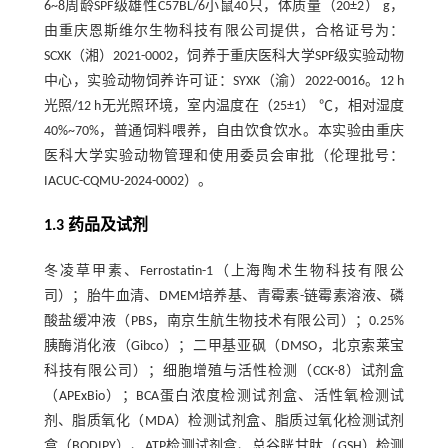
6~8周龄SPF级雄性C57BL/6小鼠40只，体质量（20±2） g，
由重庆恩斯维尔生物科技有限公司提供，合格证号为：
SCXK（湘）2021-0002，饲养于重庆医科大学SPF级实验动物
中心，实验动物饲养许可证：SYXK（渝）2022-0016。12 h
光照/12 h无光照环境，室内温度在（25±1） ℃，相对湿度
40%~70%，普通饲料喂养，自由饮食饮水。本实验由重庆
医科大学实验动物管理和使用委员会审批（伦理批号：
IACUC-CQMU-2024-0002）。
1.3 药品及试剂
冬凌草甲素、Ferrostatin-1（上海陶术生物科技有限公
司）；胎牛血清、DMEM培养基、青霉素-链霉素溶液、磷
酸盐缓冲液（PBS，南京生航生物技术有限公司）；0.25%
胰酶消化液（Gibco）；二甲基亚砜（DMSO，北京索莱宝
科技有限公司）；细胞增殖与活性检测（CCK-8）试剂盒
（APExBio）；BCA蛋白浓度检测试剂盒、活性氧检测试
剂、脂质氧化（MDA）检测试剂盒、脂质过氧化检测试剂
盒（BODIPY）、ATP检测试剂盒、总谷胱甘肽（GSH）检测