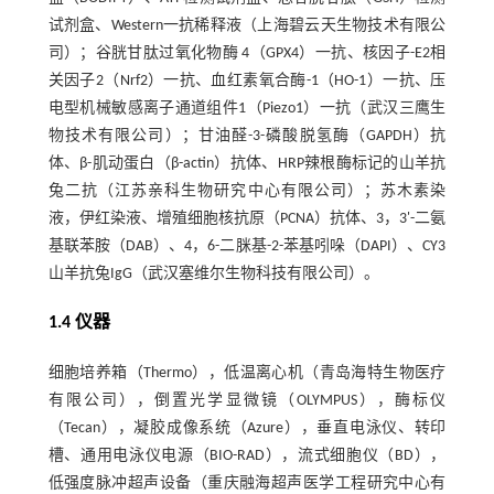
试剂盒、Western一抗稀释液（上海碧云天生物技术有限公
司）；谷胱甘肽过氧化物酶 4（GPX4）一抗、核因子-E2相
关因子2（Nrf2）一抗、血红素氧合酶-1（HO-1）一抗、压
电型机械敏感离子通道组件1（Piezo1）一抗（武汉三鹰生
物技术有限公司）；甘油醛-3-磷酸脱氢酶（GAPDH）抗
体、β-肌动蛋白（β-actin）抗体、HRP辣根酶标记的山羊抗
兔二抗（江苏亲科生物研究中心有限公司）；苏木素染
液，伊红染液、增殖细胞核抗原（PCNA）抗体、3，3'-二氨
基联苯胺（DAB）、4，6-二脒基-2-苯基吲哚（DAPI）、CY3
山羊抗兔IgG（武汉塞维尔生物科技有限公司）。
1.4 仪器
细胞培养箱（Thermo），低温离心机（青岛海特生物医疗
有限公司），倒置光学显微镜（OLYMPUS），酶标仪
（Tecan），凝胶成像系统（Azure），垂直电泳仪、转印
槽、通用电泳仪电源（BIO-RAD），流式细胞仪（BD），
低强度脉冲超声设备（重庆融海超声医学工程研究中心有