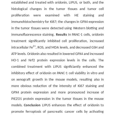
established and treated with oridonin, LIPUS, or both, and the
histological changes in the tumor tissues and tumor cell
proliferation were examined with HE staining and
immunohistochemistry for Ki67; the changes in GPX4 expression
in the tumor tissues were detected using Western blotting and
immunofluorescence staining.
Results
In PANC-1 cells, oridonin
treatment significantly inhibited cell proliferation, increased
2+
intracellular Fe
, ROS, and MDA levels, and decreased GSH and
ATP levels. Oridonin also resulted in lowered GPX4 and increased
HO-1 and Nrf2 protein expression levels in the cells. The
combined treatment with LIPUS signficiantly enhanced the
inhibitory effect of oridonin on PANC-1 cell viability
in vitro
and
on xenograft growth in the mouse models, resulting also in
more obvious reduction of the intensity of Ki67 staining and
GPX4 protein expression and more pronounced increase of
PIEZO1 protein expression in the tumor tissues in the mouse
models.
Conclusion
LIPUS enhances the effect of oridonin to
promote ferroptosis of pancreatic cancer cells by activating