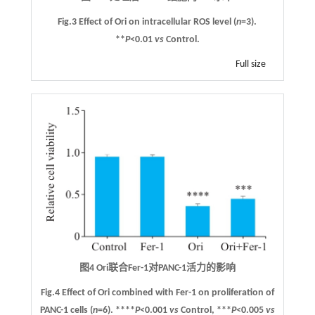
Fig.3 Effect of Ori on intracellular ROS level (
n
=3).
**
P
<0.01
vs
Control.
Full size
图4 Ori联合Fer-1对PANC-1活力的影响
Fig.4 Effect of Ori combined with Fer-1 on proliferation of
PANC-1 cells (
n
=6). ****
P
<0.001
vs
Control, ***
P
<0.005
vs