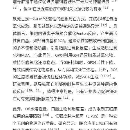
［
13
-
瘤等肿瘤中通过促进肿瘤细胞铁死亡来抑制肿瘤进展
15
］
［
16
］
，但Ori在胰腺癌治疗中的相关证据仍较为有限
。
2+
铁死亡是一种Fe
依赖性的细胞死亡方式，其核心特征包括
［
17
］
氧化应激、脂质过氧化以及特定的调控通路异常
。具
体而言，细胞内铁离子积累会催化Fenton反应，产生高活
性自由基，如羟自由基和ROS。这些活性物质攻击细胞膜上
的多不饱和脂肪酸，引发脂质过氧化反应，生成脂质过氧
化物MDA。与此同时，GPX4利用GSH还原脂质过氧化物，
维持细胞氧化还原稳态。当GSH耗竭时，GPX4活性下降，
导致脂质过氧化物累积，从而驱动铁死亡进程。此外，ROS
［
17
-
19
］
的过度积累还会损伤线粒体功能，减少ATP生成
。
研究表明，诱导铁死亡能够抑制肿瘤生长并促进肿瘤内免
［
20
，
21
］
疫反应
，值得注意的是，已有证据表明促进铁死
［
22
］
亡可有效抑制胰腺癌的生长
。
此外，Ori水溶性低、口服生物利用度差，成为限制其临床
［
23
］
应用的主要障碍
。低强度脉冲超声（LIPUS）是一种安
全无创的物理治疗手段。研究显示，联合应用LIPUS可有效
［
24
-
26
］