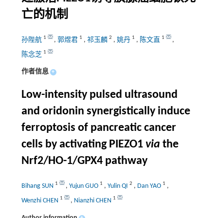
亡的机制
1
1
2
1
1
孙陛航
,
郭煜君
,
祁玉麟
,
姚丹
,
陈文直
,
1
陈念芝
作者信息
+
Low-intensity pulsed ultrasound
and oridonin synergistically induce
ferroptosis of pancreatic cancer
cells by activating PIEZO1
via
the
Nrf2/HO-1/GPX4 pathway
1
1
2
1
Bihang SUN
,
Yujun GUO
,
Yulin QI
,
Dan YAO
,
1
1
Wenzhi CHEN
,
Nianzhi CHEN
Author information
+