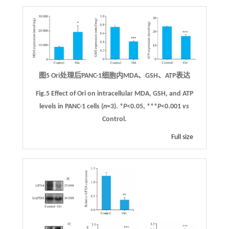
图5 Ori处理后PANC-1细胞内MDA、GSH、ATP表达
Fig.5 Effect of Ori on intracellular MDA, GSH, and ATP
levels in PANC-1 cells (
n
=3). *
P
<0.05, ***
P
<0.001
vs
Control.
Full size