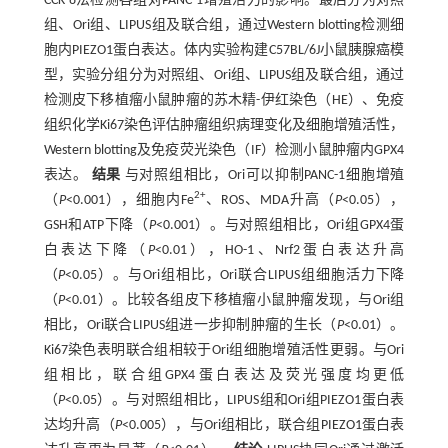
CCK-8法检测各组对PANC-1增殖活力的影响。最后分为对照
组、Ori组、LIPUS组及联合组，通过Western blotting检测细
胞内PIEZO1蛋白表达。体内实验构建C57BL/6J小鼠胰腺癌模
型，实验分组分为对照组、Ori组、LIPUS组及联合组，通过
检测皮下移植瘤小鼠肿瘤的苏木精-伊红染色（HE）、免疫
组织化学Ki67染色评估肿瘤组织病理变化及细胞增殖活性，
Western blotting及免疫荧光染色（IF）检测小鼠肿瘤内GPX4
表达。
结果
与对照组相比，Ori可以抑制PANC-1细胞增殖
2+
（
P
<0.001），细胞内Fe
、ROS、MDA升高（
P
<0.05），
GSH和ATP下降（
P
<0.001）。与对照组相比，Ori组GPX4蛋
白表达下降（
P
<0.01），HO-1、Nrf2蛋白表达升高
（
P
<0.05）。与Ori组相比，Ori联合LIPUS组细胞活力下降
（
P
<0.01）。比较各组皮下移植瘤小鼠肿瘤发现，与Ori组
相比，Ori联合LIPUS组进一步抑制肿瘤的生长（
P
<0.01）。
Ki67染色表明联合组相较于Ori组细胞增殖活性更弱。与Ori
组相比，联合组GPX4蛋白表达及荧光强度均更低
（
P
<0.05）。与对照组相比，LIPUS组和Ori组PIEZO1蛋白表
达均升高（
P
<0.005），与Ori组相比，联合组PIEZO1蛋白表