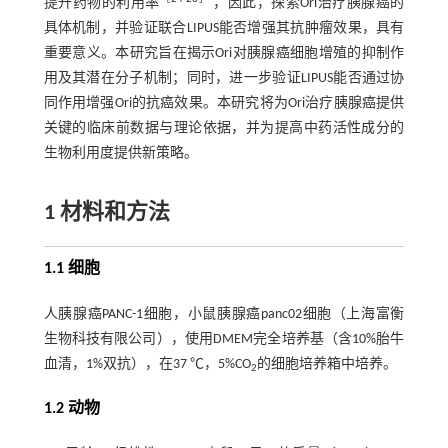
提升药物的利用率
，因此，探索Ori治疗胰腺癌的
具体机制，并验证联合LIPUS能否增强其抗肿瘤效果，具有
重要意义。本研究旨在揭示Ori对胰腺癌细胞增殖的抑制作
用及其潜在分子机制；同时，进一步验证LIPUS能否通过协
同作用增强Ori的抗癌效果。本研究将为Ori治疗胰腺癌提供
关键的临床前数据与理论依据，并为提高中药活性成分的
生物利用度提供新策略。
1 材料和方法
1.1 细胞
人胰腺癌PANC-1细胞，小鼠胰腺癌panc02细胞（上海富衡
生物科技有限公司），使用DMEM完全培养基（含10%胎牛
血清，1%双抗），在37 ℃，5%CO
的细胞培养箱中培养。
2
1.2 动物