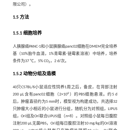
限公司）。
1.5 方法
1.5.1 细胞培养
人胰腺癌PANC-1和小鼠胰腺癌panc02细胞在DMEM完全培养
基（10%胎牛血清，1%青霉素-链霉素溶液）中培养，培养
条件为37 ℃，5% CO
，2 d/次。
2
1.5.2 动物分组及造模
40只C57BL/6小鼠适应性饲养1周之后，备皮，在背部注射
6
200 μL含有panc02细胞（2×10
）的PBS细胞悬液。约5 d
后，肿瘤直径约为5 mm时，模型视为构建成功，共选择32
只肿瘤大小相近的小鼠进行分组，随机分为对照组，LIPUS
组，Ori组及Ori联合LIPUS组（
n
=8）。对照组小鼠每日腹腔
注射200 μL无菌PBS，Ori组每日腹腔注射10 mg/kg的Ori溶液