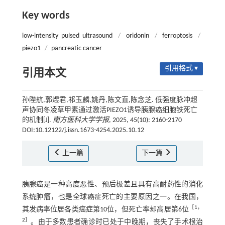
Key words
low-intensity pulsed ultrasound
/
oridonin
/
ferroptosis
/
piezo1
/
pancreatic cancer
引用格式 ▾
引用本文
孙陛航,郭煜君,祁玉麟,姚丹,陈文直,陈念芝. 低强度脉冲超
声协同冬凌草甲素通过激活PIEZO1诱导胰腺癌细胞铁死亡
的机制[J].
南方医科大学学报
, 2025, 45(10): 2160-2170
DOI:10.12122/j.issn.1673-4254.2025.10.12
上一篇
下一篇
胰腺癌是一种高度恶性、预后极差且具有高耐药性的消化
系统肿瘤，也是全球癌症死亡的主要原因之一。在我国，
［
1
，
其发病率位居各类癌症第10位，但死亡率却高居第6位
2
］
。由于多数患者确诊时已处于中晚期，丧失了手术根治