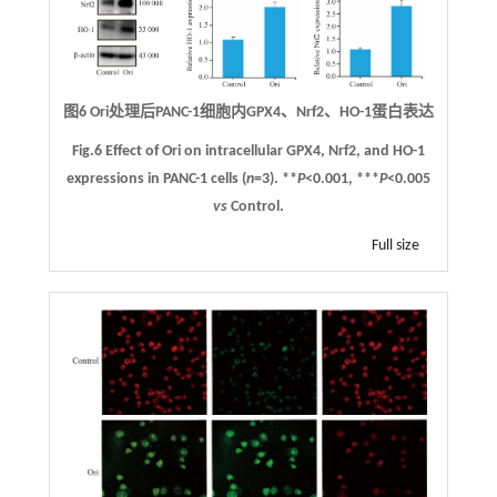
图6 Ori处理后PANC-1细胞内GPX4、Nrf2、HO-1蛋白表达
Fig.6 Effect of Ori on intracellular GPX4, Nrf2, and HO-1
expressions in PANC-1 cells (
n
=3). **
P
<0.001, ***
P
<0.005
vs
Control.
Full size