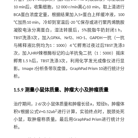
10 min后，收集细胞，12 000 r/min离心10 min，取上清进行
BCA蛋白浓度定量，根据结果加入5×蛋白上样缓冲液，100
℃加热10 min，冷却到室温后-20 ℃保存或进行聚丙烯酰胺
凝胶电泳分离蛋白，湿法转膜后，5%脱脂牛奶封闭1 h，
TBST洗涤3次，加入GPX4、Nrf2、HO-1、GAPDH一抗（一抗
与稀释液比例均为1∶1000）4 ℃孵育过夜过后TBST洗涤3
次，加入HRP辣根酶标记的山羊抗兔二抗（1∶5000）摇床
孵育1.5 h后，TBST洗涤3次，利用化学发光成像仪进行显
影。Image J分析条带灰度值，GraphPad Prism 10进行统计分
析。
1.5.9 测量小鼠体质量、肿瘤大小及肿瘤质量
治疗期间，2 d/次小鼠体质量和肿瘤长径a，短径b，肿瘤体
2
积V根据公式V=0.52ab
进行计算，实验终点时，脱颈处死
小鼠，取肿瘤称质量。最后用GraphPad Prism进行统计分
析。