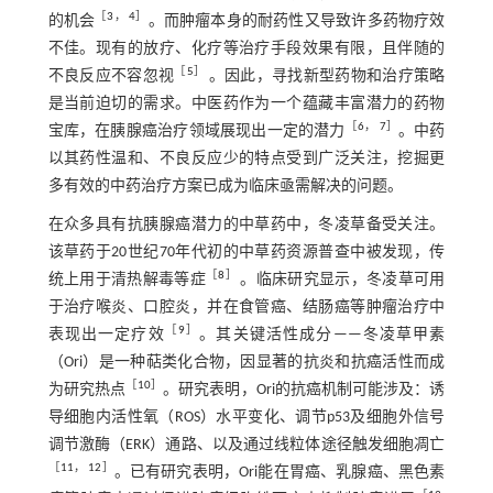
［
3
，
4
］
的机会
。而肿瘤本身的耐药性又导致许多药物疗效
不佳。现有的放疗、化疗等治疗手段效果有限，且伴随的
［
5
］
不良反应不容忽视
。因此，寻找新型药物和治疗策略
是当前迫切的需求。中医药作为一个蕴藏丰富潜力的药物
［
6
，
7
］
宝库，在胰腺癌治疗领域展现出一定的潜力
。中药
以其药性温和、不良反应少的特点受到广泛关注，挖掘更
多有效的中药治疗方案已成为临床亟需解决的问题。
在众多具有抗胰腺癌潜力的中草药中，冬凌草备受关注。
该草药于20世纪70年代初的中草药资源普查中被发现，传
［
8
］
统上用于清热解毒等症
。临床研究显示，冬凌草可用
于治疗喉炎、口腔炎，并在食管癌、结肠癌等肿瘤治疗中
［
9
］
表现出一定疗效
。其关键活性成分——冬凌草甲素
（Ori）是一种萜类化合物，因显著的抗炎和抗癌活性而成
［
10
］
为研究热点
。研究表明，Ori的抗癌机制可能涉及：诱
导细胞内活性氧（ROS）水平变化、调节p53及细胞外信号
调节激酶（ERK）通路、以及通过线粒体途径触发细胞凋亡
［
11
，
12
］
。已有研究表明，Ori能在胃癌、乳腺癌、黑色素