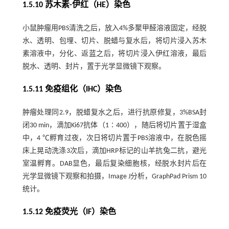
1.5.10 苏木素-伊红（HE）染色
小鼠肿瘤用PBS清洗之后，放入4%多聚甲醛溶液固定，经脱
水、透明、包埋、切片、脱蜡与复水后，将切片浸入苏木
素溶液中，分化、返蓝之后，将切片浸入伊红溶液，最后
脱水、透明、封片，置于光学显微镜下观察。
1.5.11 免疫组化（IHC）染色
肿瘤处理同2.9，脱蜡复水之后，进行抗原修复，3%BSA封
闭30 min，滴加Ki67抗体（1∶400），随后将切片置于湿盒
中，4 ℃孵育过夜，次日将切片置于PBS溶液中，在脱色摇
床上晃动洗涤3次后，滴加HRP标记的山羊抗兔二抗，避光
室温孵育。DAB显色，最后复染细胞核，经脱水封片后在
光学显微镜下观察和拍摄，Image J分析，GraphPad Prism 10
统计。
1.5.12 免疫荧光（IF）染色