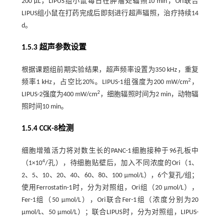
200 μL，LIPUS组小鼠每日在肿瘤处辐照10 min，Ori联合
LIPUS组小鼠在打药完成后即刻进行超声辐照，治疗持续14
d。
1.5.3 超声参数设置
根据课题组前期实验结果，超声频率设置为350 kHz，重复
2
频率1 kHz，占空比20%。LIPUS-1组强度为200 mW/cm
，
2
LIPUS-2强度为400 mW/cm
，细胞辐照时间为2 min，动物辐
照时间10 min。
1.5.4 CCK-8检测
细胞增殖活力将对数生长的PANC-1细胞接种于96孔板中
4
（1×10
/孔），待细胞贴壁后，加入不同浓度的Ori（1、
2、5、10、20、40、60、80、100 µmol/L），6个复孔/组；
使用Ferrostatin-1时，分为对照组，Ori组（20 µmol/L），
Fer-1组（50 µmol/L），Ori联合Fer-1组（浓度分别为20
µmol/L、50 µmol/L）；联合LIPUS时，分为对照组，LIPUS-