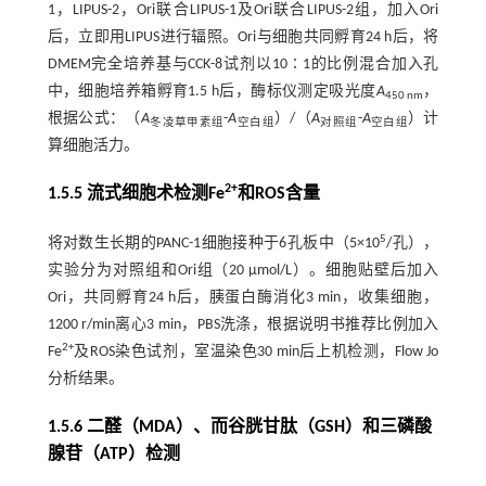
1，LIPUS-2，Ori联合LIPUS-1及Ori联合LIPUS-2组，加入Ori
后，立即用LIPUS进行辐照。Ori与细胞共同孵育24 h后，将
DMEM完全培养基与CCK-8试剂以10∶1的比例混合加入孔
中，细胞培养箱孵育1.5 h后，酶标仪测定吸光度
A
，
450 nm
根据公式：（
A
-
A
）/（
A
-
A
）计
冬凌草甲素组
空白组
对照组
空白组
算细胞活力。
2+
1.5.5 流式细胞术检测Fe
和ROS含量
5
将对数生长期的PANC-1细胞接种于6孔板中（5×10
/孔），
实验分为对照组和Ori组（20 µmol/L）。细胞贴壁后加入
Ori，共同孵育24 h后，胰蛋白酶消化3 min，收集细胞，
1200 r/min离心3 min，PBS洗涤，根据说明书推荐比例加入
2+
Fe
及ROS染色试剂，室温染色30 min后上机检测，Flow Jo
分析结果。
1.5.6 二醛（MDA）、而谷胱甘肽（GSH）和三磷酸
腺苷（ATP）检测