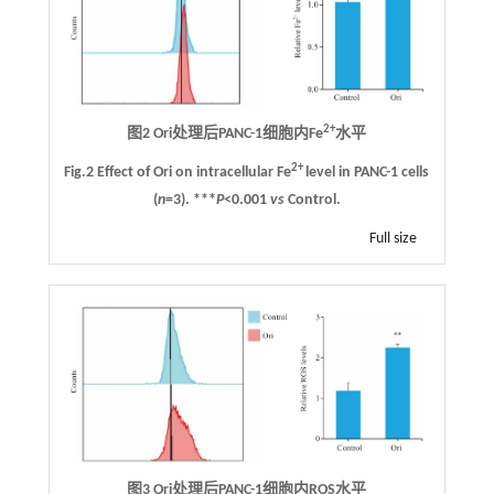
2+
图2 Ori处理后PANC-1细胞内Fe
水平
2+
Fig.2 Effect of Ori on intracellular Fe
level in PANC-1 cells
(
n
=3). ***
P
<0.001
vs
Control.
Full size
图3 Ori处理后PANC-1细胞内ROS水平