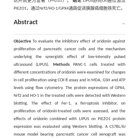
达升高更为显著（
P
<0.01）。
结论
LIPUS协同Ori通过激活
PIEZO1，通过Nrf2/HO-1/GPX4通路促进胰腺癌细胞铁死亡。
Abstract
Objective
To evaluate the inhibitory effect of oridonin against
proliferation of pancreatic cancer cells and the mechanism
underlying the synergistic effect of low-intensity pulsed
ultrasound (LIPUS).
Methods
PANC-1 cells treated with
different concentrations of oridonin were examined for changes
in cell proliferation using CCK-8 assay and in MDA, GSH and ATP
levels using flow cytometry. The protein expressions of GPX4,
Nrf2 and HO-1 in the treated cells were detected with Western
blotting. The effect of Fer-1, a ferroptosis inhibitor, on
proliferation of oridonin-treated cells were assessed, and the
effects of oridonin combined with LIPUS on PIEZO1 protein
expression was evalauted using Western blotting. A C57BL/6J
mouse model bearing pancreatic cancer cell xenograft was