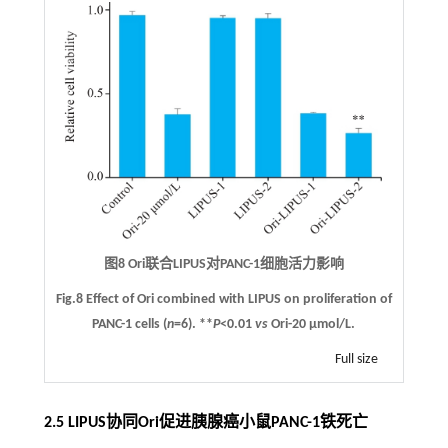
图8 Ori联合LIPUS对PANC-1细胞活力影响
Fig.8 Effect of Ori combined with LIPUS on proliferation of
PANC-1 cells (
n
=6). **
P
<0.01
vs
Ori-20 μmol/L.
Full size
2.5 LIPUS协同Ori促进胰腺癌小鼠PANC-1铁死亡