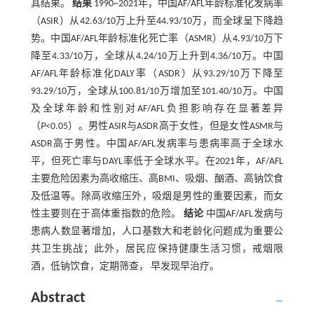
其结果。
结果
1990~2021年，中国AF/AFL年龄标准化发病率
（ASIR）从42.63/10万上升至44.93/10万，而全球呈下降趋
势。中国AF/AFL年龄标准化死亡率（ASMR）从4.93/10万下
降至4.33/10万，全球从4.24/10万上升到4.36/10万。中国
AF/AFL年龄标准化DALY率（ASDR）从93.29/10万下降至
93.29/10万，全球从100.81/10万增加至101.40/10万。中国
及全球年龄和性别对AF/AFL负担影响存在显著差异
（
P
<0.05）。男性ASIR与ASDR高于女性，但是女性ASMR与
ASDR高于男性。中国AF/AFL发病率与患病率高于全球水
平，但死亡率与DAYL率低于全球水平。在2021年，AF/AFL
主要危险因素为高收缩压、高BMI、吸烟、酗酒、高钠饮食
及低温等。除高收缩压外，吸烟是男性的重要因素，而女
性主要则在于高体重指数的危险。
结论
中国AF/AFL发病与
患病人数显著增加，人口基数大和老龄化问题成为重要公
共卫生挑战；此外，居民应保持健康生活习惯，戒烟限
酒，低钠饮食，定期筛查， 早发现早治疗。
Abstract