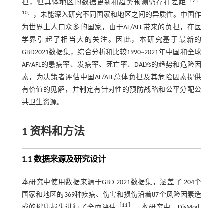
［
9
，
担，但具体地区的数据更新和趋势预测仍存在差距
10
］
，未能深入研究不同国家和地区之间的异质性。中国作
为世界上人口众多的国家，由于AF/AFL带来的负担，在医
学界引起了相当大的关注。因此，本研究基于最新的
GBD2021数据集，综合分析和比较1990~2021年中国和全球
AF/AFL的患病率、发病率、死亡率、DALYs的趋势和危险因
素，为决策者评估中国AF/AFL总体负担及其危险因素提供
有价值的见解，并制定有针对性的预防战略和公平分配公
共卫生资源。
1 资料和方法
1.1 数据来源及研究设计
本研究中使用数据来源于GBD 2021数据集，涵盖了 204个
国家和地区的369种疾病、伤害和损伤沿着87个风险因素造
［
11
］
成的健康损失进行了全面评估
。本研究中，DisMod-
MR和死因集合模型（CODEm）作为主要的标准化工具