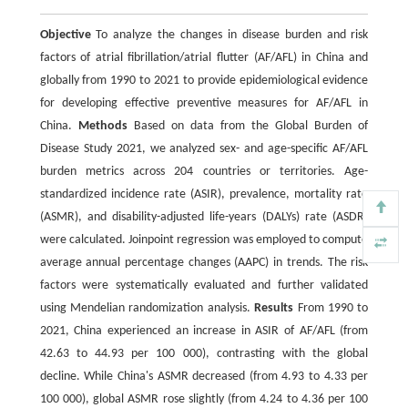
Objective
To analyze the changes in disease burden and risk
factors of atrial fibrillation/atrial flutter (AF/AFL) in China and
globally from 1990 to 2021 to provide epidemiological evidence
for developing effective preventive measures for AF/AFL in
China.
Methods
Based on data from the Global Burden of
Disease Study 2021, we analyzed sex- and age-specific AF/AFL
burden metrics across 204 countries or territories. Age-
standardized incidence rate (ASIR), prevalence, mortality rate
(ASMR), and disability-adjusted life-years (DALYs) rate (ASDR)
were calculated. Joinpoint regression was employed to compute
average annual percentage changes (AAPC) in trends. The risk
factors were systematically evaluated and further validated
using Mendelian randomization analysis.
Results
From 1990 to
2021, China experienced an increase in ASIR of AF/AFL (from
42.63 to 44.93 per 100 000), contrasting with the global
decline. While China's ASMR decreased (from 4.93 to 4.33 per
100 000), global ASMR rose slightly (from 4.24 to 4.36 per 100