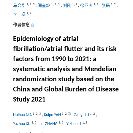
1
,
2
,
3
1
,
2
1
,
2
1
,
2
1
,
2
马会华
,
闫奎坡
,
刘刚
,
徐亚洲
,
张磊
,
1
,
2
李一卓
作者信息
+
Epidemiology of atrial
fibrillation/atrial flutter and its risk
factors from 1990 to 2021: a
systematic analysis and Mendelian
randomization study based on the
China and Global Burden of Disease
Study 2021
1
,
2
,
3
1
,
2
1
,
2
Huihua MA
,
Kuipo YAN
,
Gang LIU
,
1
,
2
1
,
2
1
,
2
Yazhou XU
,
Lei ZHANG
,
Yizhuo LI