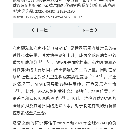
颤动/扑动流行病学及其危险因素分析：基于2021年中国全
球疾病负担研究与孟德尔随机化研究的系统分析[J].
南方医
科大学学报
, 2025, 45(10): 2182-2190
DOI:10.12122/j.issn.1673-4254.2025.10.14
上一篇
下一篇
心房颤动和心房扑动（AF/AFL）是世界范围内最常见的持
续性心律失常，其发病率逐年上升，成为全球疾病负担的
［
1
，
2
］
重要组成部分
。AF/AFL是血栓栓塞、心力衰竭和心
源性猝死的主要原因，严重影响患者生活质量，同时在家
［
1
，
3
-
6
］
庭和社会层面对公共卫生构成实质性威胁
。严重
的情况下，AF/AFL可导致各种并发症，可危及患者生命
［
7
］
。此外，AF/AFL负担受社会经济地位、地理位置、性
［
8
］
别差异和遗传因素的影响
。因此，准确评估AF/AFL的
全球负担及其可归因的危险因素，对于制定有效的预防和
控制策略至关重要。
尽管之前的研究评估了2019年和2021年全球AF/AFL的负