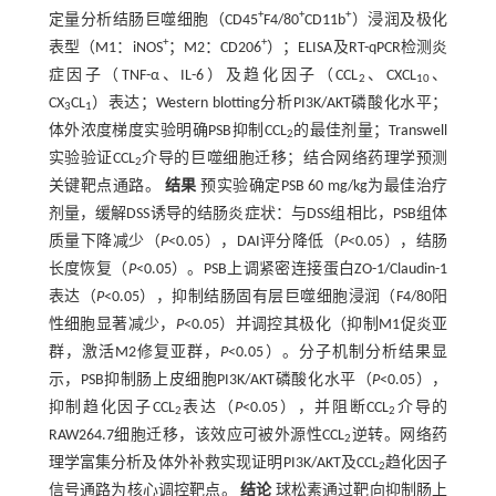
+
+
+
定量分析结肠巨噬细胞（CD45
F4/80
CD11b
）浸润及极化
+
+
表型（M1：iNOS
；M2：CD206
）；ELISA及RT-qPCR检测炎
症因子（TNF-α、IL-6）及趋化因子（CCL
、CXCL
、
2
10
CX
CL
）表达；Western blotting分析PI3K/AKT磷酸化水平；
3
1
体外浓度梯度实验明确PSB抑制CCL
的最佳剂量；Transwell
2
实验验证CCL
介导的巨噬细胞迁移；结合网络药理学预测
2
关键靶点通路。
结果
预实验确定PSB 60 mg/kg为最佳治疗
剂量，缓解DSS诱导的结肠炎症状：与DSS组相比，PSB组体
质量下降减少（
P
<0.05），DAI评分降低（
P
<0.05），结肠
长度恢复（
P
<0.05）。PSB上调紧密连接蛋白ZO-1/Claudin-1
表达（
P
<0.05），抑制结肠固有层巨噬细胞浸润（F4/80阳
性细胞显著减少，
P
<0.05）并调控其极化（抑制M1促炎亚
群，激活M2修复亚群，
P
<0.05）。分子机制分析结果显
示，PSB抑制肠上皮细胞PI3K/AKT磷酸化水平（
P
<0.05），
抑制趋化因子CCL
表达（
P
<0.05），并阻断CCL
介导的
2
2
RAW264.7细胞迁移，该效应可被外源性CCL
逆转。网络药
2
理学富集分析及体外补救实现证明PI3K/AKT及CCL
趋化因子
2
信号通路为核心调控靶点。
结论
球松素通过靶向抑制肠上