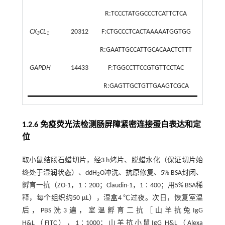
R:TCCCTATGGCCCTCATTCTCA
CX
CL
20312
F:CTGCCCTCACTAAAAATGGTGG
3
1
R:GAATTGCCATTGCACAACTCTTT
GAPDH
14433
F:TGGCCTTCCGTGTTCCTAC
R:GAGTTGCTGTTGAAGTCGCA
1.2.6 免疫荧光法检测肠屏障紧密连接蛋白表达和定
位
取小鼠结肠石蜡切片，经3 h烤片、脱蜡水化（保证切片始
终处于湿润状态）、ddH
O冲洗、抗原修复、5% BSA封闭、
2
孵育一抗（ZO-1，1∶200；Claudin-1，1∶400；用5% BSA稀
释，每个组织约50 μL），湿盒4 ℃过夜。次日，恢复室温
后，PBS洗3遍，室温孵育二抗［山羊抗兔IgG
H&L（FITC），1∶1000；山羊抗小鼠IgG H&L（Alexa