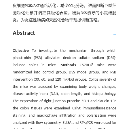
皮细胞PI3K/AKT通路活化，减少CCL
分泌，进而阻断巨噬细
2
胞趋化迁移并调控其极化表型，缓解DSS诱导的小鼠结肠
炎，为炎症性肠病的天然化合物干预提供新策略。
Abstract
Objective
To investigate the mechanism through which
pinostrobin (PSB) alleviates dextran sulfate sodium (DSS)-
induced colitis in mice.
Methods
C57BL/6 mice were
randomized into control group, DSS model group, and PSB
intervention (30, 60, and 120 mg/kg) groups. Colitis severity of
the mice was assessed by examining body weight changes,
disease activity index (DAI), colon length, and histopathology.
The expressions of tight junction proteins ZO-1 and claudin-1 in
the colon tissues were examined using immunofluorescence
staining, and macrophage infiltration and polarization were
analyzed with flow cytometry. ELISA and RT-qPCR were used for