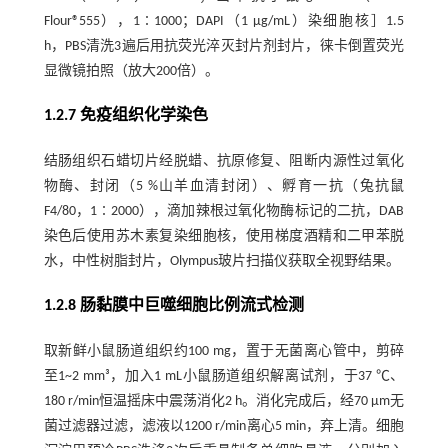
Flour®555），1∶1000；DAPI（1 μg/mL）染细胞核］1.5
h，PBS清洗3遍后用抗荧光淬灭封片剂封片，徕卡倒置荧光
显微镜拍照（放大200倍）。
1.2.7 免疫组织化学染色
结肠组织石蜡切片经脱蜡、抗原修复、阻断内源性过氧化
物酶、封闭（5 %山羊血清封闭）、孵育一抗（兔抗鼠
F4/80，1∶2000），滴加辣根过氧化物酶标记的二抗，DAB
染色后使用苏木素复染细胞核，使用梯度酒精和二甲苯脱
水，中性树脂封片，Olympus玻片扫描仪获取全视野结果。
1.2.8 肠黏膜中巨噬细胞比例流式检测
取新鲜小鼠肠道组织约100 mg，置于无菌离心管中，剪碎
至1~2 mm³，加入1 mL小鼠肠道组织解离试剂，于37 ℃、
180 r/min恒温摇床中震荡消化2 h。消化完成后，经70 μm无
菌过滤器过滤，滤液以1200 r/min离心5 min，弃上清。细胞