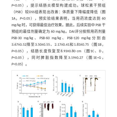
P
<0.05），提示结肠炎模型构建成功。球松素干预组
（PSB）较DSS组表现出改善：体质量下降幅度降低（
图
1
A，
P
<0.05），预实验结果表明，当用药浓度达到 60
mg/kg 时，可获得最佳治疗效果，据此，后续实验中 PSB 干
预组的最佳剂量确定为 60 mg/kg。DAI评分按照用药剂量
PSB-30 mg/kg、PSB-60 mg/kg、PSB-120 mg/kg分别由
3.67±0.52降至3.50±0.55、2.17±0.41和1.83±0.75（
图1
B，
P
<0.05），结肠长度恢复至8.93±0.80 cm（
图1
C、D，
P
<0.05），同时脾脏指数降至3.19±0.27（
图1
E~G，
P
<0.05）。