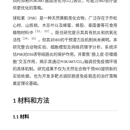
同时抑制PI3K/AKT通路活化与CCL
表达，可能为IBD治疗提
2
供更优化的策略。
球松素（PSB）是一种天然黄酮类化合物，广泛存在于乔松
心材、山核桃、木豆叶以及蜂蜜、蜂胶、泰国姜等可食用
［
12
，
13
］
植物材料中
。既往研究提示其具有抗炎和抗氧化
［
14
，
15
］
活性
，但其对IBD的干预潜力及机制尚未阐明。本
研究整合动物实验、细胞模型及网络药理学分析，系统评
估PSB对DSS诱导结肠炎的保护作用，并聚焦"肠上皮-巨噬细
胞"交互作用，揭示其通过PI3K/AKT/CCL
轴调控免疫微环境
2
的具体机制。研究成果不仅为天然化合物干预IBD提供新的
实验依据，也为开发多靶点调控肠道免疫稳态的治疗策略
奠定理论基础。
1 材料和方法
1.1 材料