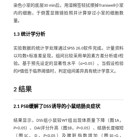
染色小室的底层30 min后，用湿棉签轻拭擦掉Transwell小室
内的细胞，于倒置显微镜拍照并计算穿过小室的细胞数
量。
1.3 统计学分析
实验数据的统计学处理通过SPSS 26.0软件完成。计量资料
以均数±标准差呈现，组间比较采用单因素方差分析或
t
检
验。基于预先设定的显著性水平（
α
=0.05），当假设检验
的
P
值低于临界阈值时，判定组间差异具有统计学意义。
2 结果
2.1 PSB缓解了DSS诱导的小鼠结肠炎症状
结果显示，DSS组小鼠较WT组出现体质量下降（
图1
A，
P
<0.05）、DAI评分升高（
图1
B，
P
<0.05）、结肠长度缩短
（
图1
C、D，
P
<0.05）及脾脏指数增加（
图1
E~G，