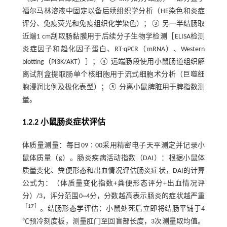
福尔马林溶液中固定以备后续组织学分析（HE染色和炎症
评分、免疫荧光和免疫组织化学染色）；③ 另一半结肠取
近端1 cm刮取肠黏膜用于后续分子生物学检测［ELISA检测
炎症因子和趋化因子蛋白、RT-qPCR（mRNA）、Western
blotting（PI3K/AKT）］；④ 远端肠段使用小鼠肠道组织解
离试剂盒提取肠单个核细胞用于流式细胞术分析（巨噬细
胞浸润比例及极化表型）；⑤ 分离小鼠脾脏用于脾指数测
量。
1.2.2 小鼠肠炎症状评估
体质量测量：每日09∶00采用精密电子天平测定并记录小
鼠体质量（g）。肠炎疾病活动指数（DAI）：根据小鼠体
质量变化、粪便形态和出血情况评估肠炎症状，DAI的计算
公式为：（体质量变化指数+粪便形态评分+出血情况评
分）/3，评分范围0~4分，分数越高表示肠炎的症状越严重
［
17
］
。结肠形态学评估：小鼠处死后立即将结肠平铺于4
℃预冷刻度板，测量肛门至回盲部长度，3次测量取均值。