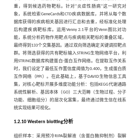
重，得到候选药物靶标。针对“炎症性肠病”这一研究对
象，系统检索GeneCards和CTD疾病数据库，并将从每个数
据库获得的疾病相关基因进行汇总和去重，经标准化处理
后构建疾病靶标库。运用Venny 2.1平台的Venn图比对功
能，系统分析药物作用靶点与疾病相关靶标的重叠区域，
最终得到133个交集基因。通过双向筛选确定关键调控靶点
群。将筛选获得的共有靶标输入STRING生物网络平台，利
用STRING数据库构建蛋白-蛋白互作网络。在提取互作关系
时，我们设定了最低互作置信度阈值为0.400，生成蛋白质
互作网络（PPI）。在此基础上，基于DAVID生物信息工具
集，对核心靶标开展多维度功能分析：包括KEGG代谢通路
系统性解析、基因本体（GO）三大范畴（生物过程、分子
功能、细胞组分）的层次化富集，最终通过微生信在线系
统实现结果可视化。
1.2.10 Western blotting分析
组织样本：采用预冷RIPA裂解液（含蛋白酶抑制剂）裂解