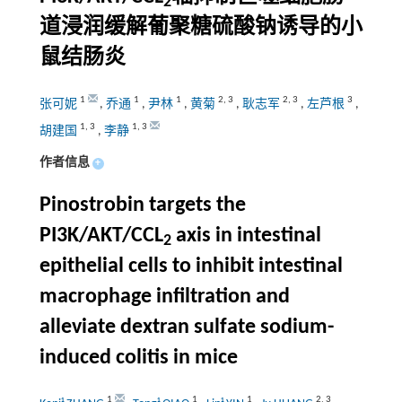
2
道浸润缓解葡聚糖硫酸钠诱导的小
鼠结肠炎
1
1
1
2
,
3
2
,
3
3
张可妮
,
乔通
,
尹林
,
黄菊
,
耿志军
,
左芦根
,
1
,
3
1
,
3
胡建国
,
李静
作者信息
+
Pinostrobin targets the
PI3K/AKT/CCL
axis in intestinal
2
epithelial cells to inhibit intestinal
macrophage infiltration and
alleviate dextran sulfate sodium-
induced colitis in mice
1
1
1
2
,
3