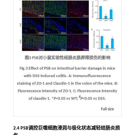
图3 PSB对小鼠实验性结肠炎肠屏障损伤的影响
Fig.3 Effect of PSB on intestinal barrier damage in mice
with DSS-induced colitis.
A
: Immunofluorescence
staining of ZO-1 and Claudin-1 in the colon of the mice.
B
:
Fluorescence intensity of ZO-1.
C
: Fluorescence intensity
#
of claudin-1. *
P
<0.05
vs
WT;
P
<0.05
vs
DSS.
Full size
2.4 PSB调控巨噬细胞浸润与极化状态减轻结肠炎损