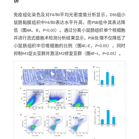
伤
免疫组化染色及对F4/80平均光密度值分析显示，DSS组小
鼠肠黏膜组织中F4/80表达水平升高，而PSB组中其表达降
低（
图4
A、B，
P
<0.05）。通过分离小鼠肠组织单个核细胞
并进行流式细胞术检测分析结果显示，PSB处理不仅降低了
小鼠肠组织中巨噬细胞的比例（
图4
C~E，
P
<0.05），同时
抑制M1促炎亚群并激活M2修复亚群（
图4
F~I，
P
<0.05）。