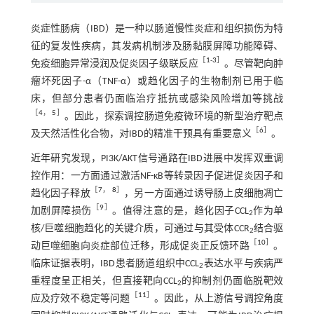
炎症性肠病（IBD）是一种以肠道慢性炎症和组织损伤为特
征的复发性疾病，其发病机制涉及肠黏膜屏障功能障碍、
［
1
-
3
］
免疫细胞异常浸润及促炎因子级联反应
。尽管靶向肿
瘤坏死因子-α（TNF-α）或趋化因子的生物制剂已用于临
床，但部分患者仍面临治疗抵抗或感染风险增加等挑战
［
4
，
5
］
。因此，探索调控肠道免疫微环境的新型治疗靶点
［
6
］
及天然活性化合物，对IBD的精准干预具有重要意义
。
近年研究发现，PI3K/AKT信号通路在IBD进展中发挥双重调
控作用：一方面通过激活NF-κB等转录因子促进促炎因子和
［
7
，
8
］
趋化因子释放
，另一方面通过诱导肠上皮细胞凋亡
［
9
］
加剧屏障损伤
。值得注意的是，趋化因子CCL
作为单
2
核/巨噬细胞趋化的关键介质，可通过与其受体CCR
结合驱
2
［
10
］
动巨噬细胞向炎症部位迁移，形成促炎正反馈环路
。
临床证据表明，IBD患者肠道组织中CCL
表达水平与疾病严
2
重程度呈正相关，但直接靶向CCL
的抑制剂仍面临脱靶效
2
［
11
］
应及疗效不稳定等问题
。因此，从上游信号调控角度