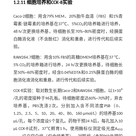
1.2.11 细胞培养和CCK-8实验
Caco-2细胞：用含79% MEM、20%胎牛血清（FBS）和1%青
霉素-链霉素的培养基在37℃、5%CO
的培养箱进行培养，
2
48 h/次更换培养基，待细胞长至70%~80%密度时，经胰蛋
白酶消化液（不含酚红）消化和重悬，进行传代和后续实
验。
RAW264.7细胞：用含10% FBS的高糖DMEM培养基在37 ℃、
5% CO
的培养箱进行培养，24 h/次更换培养基，待细胞长
2
至50%~60%密度时，经含0.04%EDTA和0.25%胰蛋白酶的细
胞消化液消化和重悬，进行传代和后续实验。
4
CCK-8实验：取对数生长期Caco-2和RAW264.7细胞，以1×10
/孔的密度接种于96孔板。待细胞密度达60%~70%时，弃去
培养基，PBS洗涤2次。分别加入含不同浓度PSB（0、
1.25、2.5、5、10、20、40、80、160 μmol/L）的培养基100
μL/孔，每个浓度设5个复孔。药物干预24 h后，每孔加入10
μL CCK-8试剂，37℃孵育1 h。使用酶标仪测定吸光度
A
450