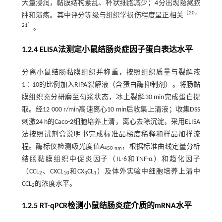
大量浸润，黏膜结构紊乱、杯状细胞减少；4分出现隐窝脓
［
20
，
肿和溃疡。其中评分等级与组织学损伤程度呈正相关
21
］
。
1.2.4 ELISA法测定小鼠结肠炎症因子蛋白表达水平
分离小鼠结肠黏膜组织并称重，按照组织质量与裂解液
1∶10的比例加入RIPA裂解液（含蛋白酶抑制剂）。将肠黏
膜组织充分研磨至匀浆状态，冰上裂解30 min完成蛋白提
取。经12 000 r/min高速离心10 min后收集上清液；收集DSS
刺激24 h的Caco-2细胞培养上清，离心去除沉淀，采用ELISA
法按照试剂盒说明书完成标准品梯度稀释和样品加样流
程。酶标仪检测吸光度值
A
，根据标准曲线定量分析
450 nm
结肠黏膜组织中促炎因子（IL-6和TNF-α）和趋化因子
（CCL
、CXCL
和CX
CL
）及体外实验中细胞培养上清中
2
10
3
1
CCL
的浓度水平。
2
1.2.5 RT-qPCR检测小鼠结肠炎症介质的mRNA水平