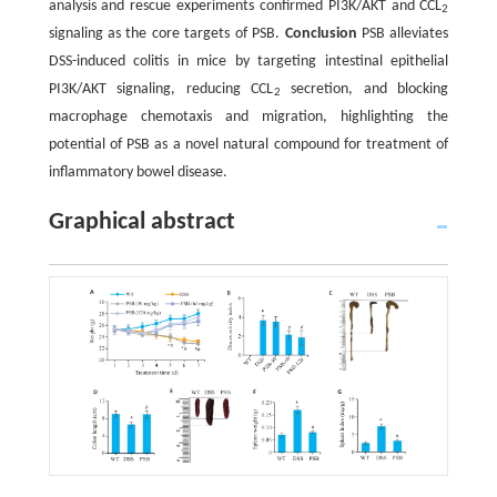
analysis and rescue experiments confirmed PI3K/AKT and CCL
2
signaling as the core targets of PSB.
Conclusion
PSB alleviates
DSS-induced colitis in mice by targeting intestinal epithelial
PI3K/AKT signaling, reducing CCL
secretion, and blocking
2
macrophage chemotaxis and migration, highlighting the
potential of PSB as a novel natural compound for treatment of
inflammatory bowel disease.
Graphical abstract