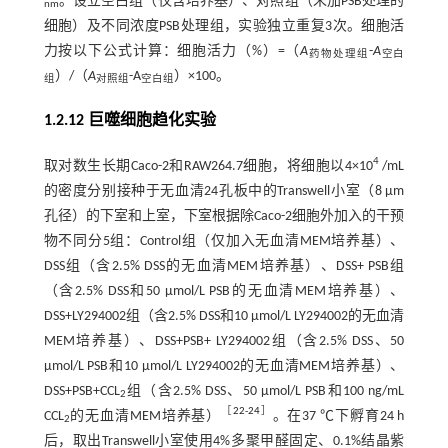
。设立空白组（仅含培养基）、对照组（未加PSB处理的
nm
细胞）及不同浓度PSB处理组，实验独立重复3次。细胞活
力按以下公式计算：细胞活力（%）=（
A
-
A
药物处理组
空白
）/（
A
-A
）×100。
组
对照组
空白组
1.2.12 巨噬细胞趋化实验
4
取对数生长期Caco-2和RAW264.7细胞，将细胞以4×10
/mL
的密度分别接种于无血清24孔板中的Transwell小室（8 μm
孔径）的下室和上室，下室根据除Caco-2细胞外加入的干预
物不同分5组：Control组（仅加入无血清MEM培养基）、
DSS组（含2.5% DSS的无血清MEM培养基）、DSS+ PSB组
（含2.5% DSS和50 μmol/L PSB的无血清MEM培养基）、
DSS+LY294002组（含2.5% DSS和10 μmol/L LY294002的无血清
MEM培养基）、DSS+PSB+ LY294002组（含2.5% DSS、50
μmol/L PSB和10 μmol/L LY294002的无血清MEM培养基）、
DSS+PSB+CCL
组（含2.5% DSS、50 μmol/L PSB和100 ng/mL
2
［
22
-
24
］
CCL
的无血清MEM培养基）
。在37 ℃下孵育24 h
2
后，取出Transwell小室使用4%多聚甲醛固定、0.1%结晶紫