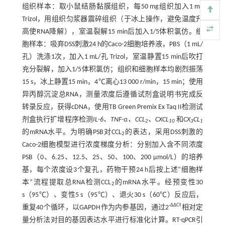
组织样本：取小鼠结肠黏膜组织，每50 mg组织加入1 mL
Trizol，用组织匀浆器震碎组织（于冰上操作，避免温度升
高使RNA降解），室温裂解15 min后加入1/5体积氯仿。细
胞样本：吸弃DSS刺激24 h的Caco-2细胞培养液，PBS（1 mL/
孔）洗涤1次，加入1 mL/孔 Trizol，室温静置15 min后吹打
充分裂解，加入1/5体积氯仿；组织和细胞样本均剧烈振荡
15 s，冰上静置15 min，4℃离心13 000 r/min，15 min；使用
异丙醇沉淀总RNA，测量浓度后遵循试剂盒说明书完成反
转录反应，获得cDNA，使用TB Green Premix Ex Taq II检测试
剂盒执行扩增程序检测
IL-6、TNF-α、CCL
、CXCL
和
CX
CL
2
10
3
1
的mRNA水平。为明确PSB对CCL
的表达，采用DSS刺激的
2
Caco-2细胞模型进行浓度梯度分析：分别加入含不同浓度
PSB（0、6.25、12.5、25、50、100、200 μmol/L）的培养
基，每个浓度设3个复孔，药物干预24 h后按上述“细胞样
本”流程提取总RNA检测CCL
的mRNA水平。经预变性30
2
s（95℃）、变性5 s（95℃）、退火30 s（60℃）反应后，
-ΔΔCt
重复40个循环，以GAPDH作为内参基因，通过2
相对定
量分析法对目的基因表达水平进行标准化计算。RT-qPCR引