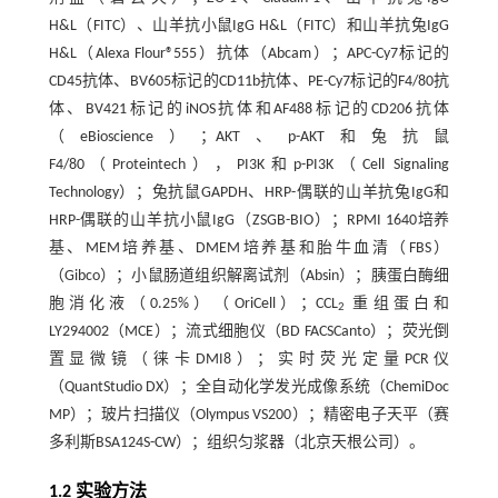
H&L（FITC）、山羊抗小鼠IgG H&L（FITC）和山羊抗兔IgG
H&L（Alexa Flour®555）抗体（Abcam）；APC-Cy7标记的
CD45抗体、BV605标记的CD11b抗体、PE-Cy7标记的F4/80抗
体、BV421标记的iNOS抗体和AF488标记的CD206抗体
（eBioscience）；AKT、p-AKT和兔抗鼠
F4/80（Proteintech），PI3K和p-PI3K（Cell Signaling
Technology）；兔抗鼠GAPDH、HRP-偶联的山羊抗兔IgG和
HRP-偶联的山羊抗小鼠IgG（ZSGB-BIO）；RPMI 1640培养
基、MEM培养基、DMEM培养基和胎牛血清（FBS）
（Gibco）；小鼠肠道组织解离试剂（Absin）；胰蛋白酶细
胞消化液（0.25%）（OriCell）；CCL
重组蛋白和
2
LY294002（MCE）；流式细胞仪（BD FACSCanto）；荧光倒
置显微镜（徕卡DMI8）；实时荧光定量PCR仪
（QuantStudio DX）；全自动化学发光成像系统（ChemiDoc
MP）；玻片扫描仪（Olympus VS200）；精密电子天平（赛
多利斯BSA124S-CW）；组织匀浆器（北京天根公司）。
1.2 实验方法