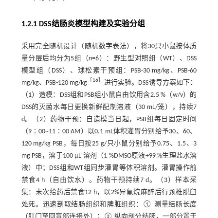
1.2.1 DSS结肠炎模型构建及实验分组
采用完全随机设计（随机数字表法），将30只小鼠按体质
量分层后均分为5组（
n
=6）：野生型对照组（WT）、DSS
模型组（DSS）、球松素干预组：PSB-30 mg/kg、PSB-60
［
16
］
mg/kg、PSB-120 mg/kg
进行实验。DSS诱导方案如下：
（1）造模：DSS组和PSB组小鼠自由饮用含2.5 %（w/v）的
DSS的灭菌水每日更换新鲜配制溶液（30 mL/笼），持续7
d。（2）药物干预：自造模当日起，PSB组每日固定时间
（9∶00~11∶00 AM）以0.1 mL体积灌胃分别给予30、60、
120 mg/kg PSB，每日按25 g/只小鼠分别给予0.75、1.5、3
mg PSB，溶于100 μL 溶剂（1 %DMSO原液+99 %生理盐水溶
液）中；DSS组和WT组同步灌胃等体积溶剂。灌胃操作前
禁食4 h（自由饮水）。药物干预持续7 d。（3）样本采
集：末次给药后禁食12 h，以2%异氟烷麻醉后行颈椎脱臼
处死。迅速剖取结肠组织和脾脏组织：① 测量结肠长度
（肛门至回盲部连接处）；② 纵向剖分结肠，一部分置于