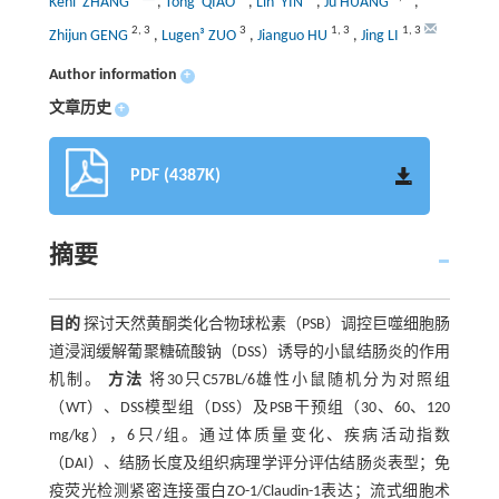
Keni¹ ZHANG
,
Tong¹ QIAO
,
Lin¹ YIN
,
Ju HUANG
,
2
,
3
3
1
,
3
1
,
3
Zhijun GENG
,
Lugen³ ZUO
,
Jianguo HU
,
Jing LI
Author information
+
文章历史
+
PDF (4387K)
摘要
目的
探讨天然黄酮类化合物球松素（PSB）调控巨噬细胞肠
道浸润缓解葡聚糖硫酸钠（DSS）诱导的小鼠结肠炎的作用
机制。
方法
将30只C57BL/6雄性小鼠随机分为对照组
（WT）、DSS模型组（DSS）及PSB干预组（30、60、120
mg/kg），6只/组。通过体质量变化、疾病活动指数
（DAI）、结肠长度及组织病理学评分评估结肠炎表型；免
疫荧光检测紧密连接蛋白ZO-1/Claudin-1表达；流式细胞术