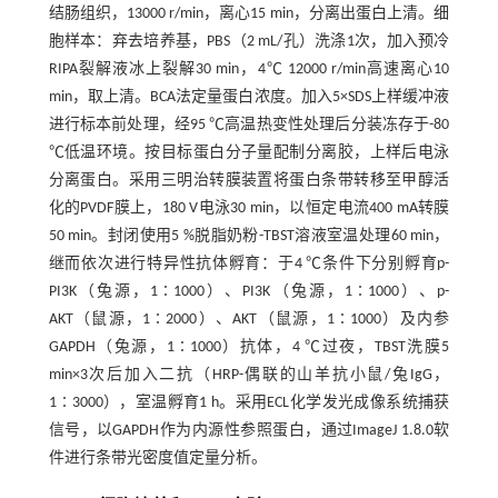
结肠组织，13000 r/min，离心15 min，分离出蛋白上清。细
胞样本：弃去培养基，PBS（2 mL/孔）洗涤1次，加入预冷
RIPA裂解液冰上裂解30 min，4℃ 12000 r/min高速离心10
min，取上清。BCA法定量蛋白浓度。加入5×SDS上样缓冲液
进行标本前处理，经95 ℃高温热变性处理后分装冻存于-80
℃低温环境。按目标蛋白分子量配制分离胶，上样后电泳
分离蛋白。采用三明治转膜装置将蛋白条带转移至甲醇活
化的PVDF膜上，180 V电泳30 min，以恒定电流400 mA转膜
50 min。封闭使用5 %脱脂奶粉-TBST溶液室温处理60 min，
继而依次进行特异性抗体孵育：于4 ℃条件下分别孵育p-
PI3K（兔源，1∶1000）、PI3K（兔源，1∶1000）、p-
AKT（鼠源，1∶2000）、AKT（鼠源，1∶1000）及内参
GAPDH（兔源，1∶1000）抗体，4 ℃过夜，TBST洗膜5
min×3次后加入二抗（HRP-偶联的山羊抗小鼠/兔IgG，
1∶3000），室温孵育1 h。采用ECL化学发光成像系统捕获
信号，以GAPDH作为内源性参照蛋白，通过ImageJ 1.8.0软
件进行条带光密度值定量分析。