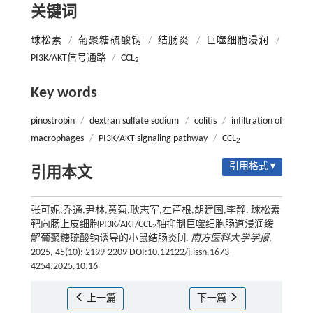
关键词
球松素
/
葡聚糖硫酸钠
/
结肠炎
/
巨噬细胞浸润
/
PI3K/AKT信号通路
/
CCL
2
Key words
pinostrobin
/
dextran sulfate sodium
/
colitis
/
infiltration of
macrophages
/
PI3K/AKT signaling pathway
/
CCL
2
引用格式 ▾
引用本文
张可妮,乔通,尹林,黄菊,耿志军,左芦根,胡建国,李静. 球松素
靶向肠上皮细胞PI3K/AKT/CCL
轴抑制巨噬细胞肠道浸润缓
2
解葡聚糖硫酸钠诱导的小鼠结肠炎[J].
南方医科大学学报
,
2025, 45(10): 2199-2209 DOI:10.12122/j.issn.1673-
4254.2025.10.16
上一篇
下一篇