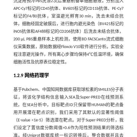
沉淀用预冷PBS洗涤2次后重悬制备单细胞悬液。分别加入
APC-Cy7标记的CD45抗体、BV605标记的CD11b抗体、PE-Cy7
标记的F4/80抗体，室温避光孵育30 min，洗去未结合抗
体，细胞经固定破膜后，进行胞内避光染色（BV421标记的
iNOS抗体和AF488标记的CD206抗体）后洗去未结合抗体，
200 μL PBS重悬样本上机检测，使用BD FACSCanto流式细胞
仪采集数据，原始数据经FlowJo V10软件进行分析。实验全
程注意避光操作，所有离心步骤均保持4℃低温环境，确保
细胞活性及抗原表位稳定性。
1.2.9 网络药理学
基于Pubchem、中国知网数据库获取球松素的SMILES分子表
征，将该化学结构信息输入SEA及Super-PRED在线预测系
统，在SEA分析中，目标靶点ID只保留带HUMAN的靶点备
用开展潜在靶点识别，我们采用了其默认的显著性阈值
（E-value <1e-5）筛选潜在靶点。对于Super-PRED分析，我
们设定了置信度分数阈值>0.6作为阳性预测结果的筛选标
准。经Uniprot数据库统一标识转换后，整合数据并且去