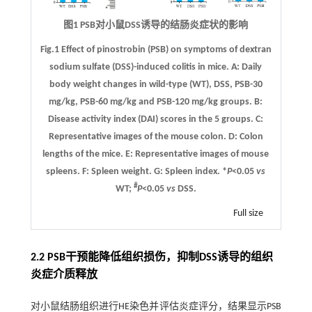
图1 PSB对小鼠DSS诱导的结肠炎症状的影响
Fig.1 Effect of pinostrobin (PSB) on symptoms of dextran
sodium sulfate (DSS)-induced colitis in mice.
A
: Daily
body weight changes in wild-type (WT), DSS, PSB-30
mg/kg, PSB-60 mg/kg and PSB-120 mg/kg groups.
B
:
Disease activity index (DAI) scores in the 5 groups.
C
:
Representative images of the mouse colon.
D
: Colon
lengths of the mice.
E
: Representative images of mouse
spleens.
F
: Spleen weight.
G:
Spleen index. *
P
<0.05
vs
#
WT;
P
<0.05
vs
DSS.
Full size
2.2 PSB干预能降低组织损伤，抑制DSS诱导的组织
炎症介质释放
对小鼠结肠组织进行HE染色并评估炎症评分，结果显示PSB