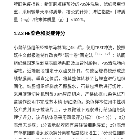
脾脏免疫指数：新鲜脾脏经预冷的PBS冲洗后，滤纸吸至恒
重，采用微量天平称质量，按公式计算：脾脏指数=［脾质
量（mg）/终末体质量（g）］×100 %。
1.2.3 HE染色和炎症评分
小鼠结肠组织经福尔马林固定48 h后，使用TBST冲洗，按照
［
18
，
19
］
既往文献报道制作改良型“瑞士卷”固定法
：结肠
组织经固定后剥离表面肠系膜及血管附属物，PBS清洗肠内
容物。近端肠段锚定于双齿叉针具，匀速回旋卷绕形成连
续黏膜面。垂直定位后，将其整体转移至包埋盒进行组织
固化。结肠组织经梯度乙醇脱水，石蜡包埋后进行切片，
采用旋转切片机制备3 μm厚度切片，严格依据HE染色试剂
盒操作说明书完成苏木精-伊红染色。染色样本使用中性树
胶介质封固于载玻片上，于显微镜下观察进行结肠组织病
理学评分，该评估体系采用四级评分标准（0~4 分），0分
表示无炎症；1分表示黏膜固有层轻微细胞浸润；2分表示
有单核细胞浸润致隐窝分离和轻度黏膜增生；3分炎性细胞