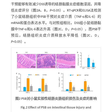
干预能够有效减少DSS诱导的结肠黏膜炎症细胞浸润，并降
低炎症评分（
图2
A、B，
P
<0.05）。RT-qPCR和ELISA法检测
了小鼠结肠组织中PSB干预对炎症介质（TNF-α和IL-6）的
mRNA和蛋白表达水平。与对照组相比，DSS组小鼠结肠黏
膜中TNF-α和IL-6表达升高（
图2
C、D，
P
<0.05），而PSB干
预后，结肠组织炎症介质释放水平降低（
图2
C、D，
P
<0.05）。
图2 PSB对小鼠实验性结肠炎肠组织损伤及炎症的影响
Fig.2 Effect of PSB on intestinal tissue injury and