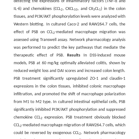
detecting the expressions of inflammatory factors (TNF‑α and
IL-6) and chemokines (CCL
, CXCL
, and CX
CL
) in the colon
2
10
3
1
tissues, and PI3K/AKT phosphorylation levels were analyzed with
Western blotting. In cultured Caco-2 and RAW264.7 cells, the
effect of PSB on CCL
-mediated macrophage migration was
2
assessed using Transwell assay. Network pharmacology analysis
was performed to predict the key pathways that mediate the
therapeutic effect of PSB.
Results
In DSS-induced mouse
models, PSB at 60 mg/kg optimally alleviated colitis, shown by
reduced weight loss and DAI scores and increased colon length.
PSB treatment significantly upregulated ZO-1 and claudin-1
expressions in the colon tissues, inhibited colonic macrophage
infiltration, and promoted the shift of macrophage polarization
from M1 to M2 type. In cultured intestinal epithelial cells, PSB
significantly inhibited PI3K/AKT phosphorylation and suppressed
chemokine CCL
expression. PSB treatment obviously blocked
2
CCL
-mediated macrophage migration of RAW264.7 cells, which
2
could be reversed by exogenous CCL
. Network pharmacology
2