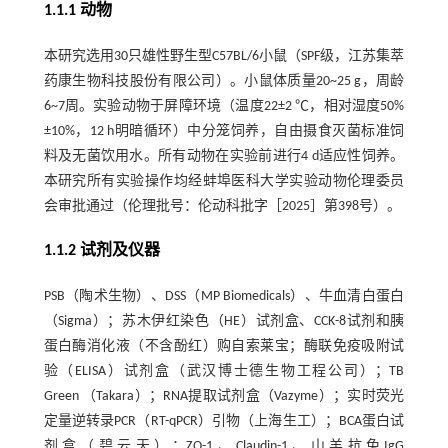
1.1.1 动物
本研究选用30只雄性野生型C57BL/6小鼠（SPF级，江苏集萃
药康生物科技股份有限公司）。小鼠体质量20~25 g，周龄
6~7周。实验动物于屏障环境（温度22±2 ℃，相对湿度50%
±10%，12 h明暗循环）中分笼饲养，自由摄食灭菌标准饲
料及无菌饮用水。所有动物在实验前进行4 d适应性饲养。
本研究所有实验操作均经蚌埠医科大学实验动物伦理委员
会审批通过（伦理批号：伦动科批字［2025］第398号）。
1.1.2 试剂及仪器
PSB（陶术生物）、DSS（MP Biomedicals）、牛血清白蛋白
（Sigma）；苏木伊红染色（HE）试剂盒、CCK-8试剂和胰
蛋白酶消化液（不含酚红）购自索莱宝；酶联免疫吸附试
验（ELISA）试剂盒（武汉博士德生物工程公司）；TB
Green （Takara）；RNA提取试剂盒（Vazyme）；实时荧光
定量逆转录PCR（RT-qPCR）引物（上海生工）；BCA蛋白试
剂盒（碧云天）；ZO-1、Claudin-1、山羊抗兔IgG