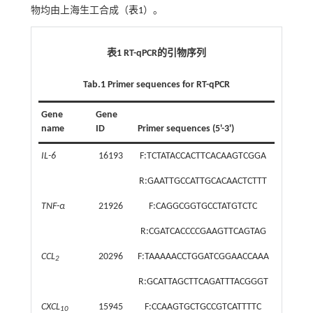
物均由上海生工合成（
表1
）。
表1 RT-qPCR的引物序列
Tab.1 Primer sequences for RT-qPCR
Gene
Gene
name
ID
Primer sequences (5'-3')
IL-6
16193
F:TCTATACCACTTCACAAGTCGGA
R:GAATTGCCATTGCACAACTCTTT
TNF-α
21926
F:CAGGCGGTGCCTATGTCTC
R:CGATCACCCCGAAGTTCAGTAG
CCL
20296
F:TAAAAACCTGGATCGGAACCAAA
2
R:GCATTAGCTTCAGATTTACGGGT
CXCL
15945
F:CCAAGTGCTGCCGTCATTTTC
10