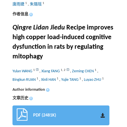
1
1
唐雨婕
,
朱璐瑶
作者信息
+
Qingre Lidan Jiedu
Recipe improves
high copper load-induced cognitive
dysfunction in rats by regulating
mitophagy
1
1
,
2
1
Yulan WANG
,
Xiang FANG
,
Zeming CHEN
,
1
1
1
1
Bingkun RUAN
,
Xinli HAN
,
Yujie TANG
,
Luyao ZHU
Author information
+
文章历史
+
PDF (2481K)