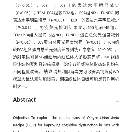
（
P
<0.01），LC3Ⅰ、LC3Ⅱ的表达水平明显减少
（
P
<0.05）；TCM+PCA组较TCM组、PCA组NIX、FUNDC1的
表达水平明显增高（
P
<0.05），LC3Ⅰ的表达水平明显减少
（
P
<0.01）。免疫荧光检测结果显示MG组较NG组、
TCM+PCA组大鼠海马区NIX、FUNDC1蛋白总荧光强度减弱
（
P
<0.01），LC3蛋白总荧光强度增强（
P
<0.01）；TCM组
较PCA组各蛋白总荧光强度差异列统计学意义（
P
>0.05）。
透射电镜可见NG组细胞内线粒体大多形态完整，MG组线
粒体结构紊乱且边缘模糊，治疗各组线粒体形态结构均有
不同程度改善。
结论
清热利胆解毒方可改善高铜负荷WD
模型大鼠认知功能障碍，调控线粒体自噬可能是其作用机
制之一。
Abstract
Objective
To explore the mechanisms of
Qingre Lidan Jiedu
Recipe (QLJR) for improving cognitive dysfunction in rats with