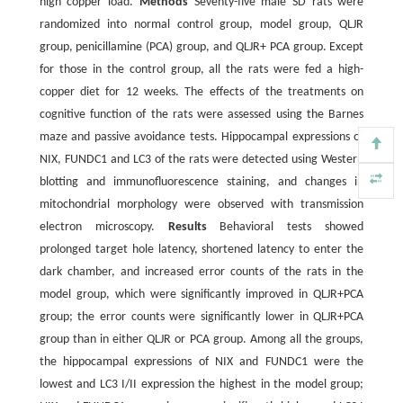
high copper load.
Methods
Seventy-five male SD rats were
randomized into normal control group, model group, QLJR
group, penicillamine (PCA) group, and QLJR+ PCA group. Except
for those in the control group, all the rats were fed a high-
copper diet for 12 weeks. The effects of the treatments on
cognitive function of the rats were assessed using the Barnes
maze and passive avoidance tests. Hippocampal expressions of
NIX, FUNDC1 and LC3 of the rats were detected using Western
blotting and immunofluorescence staining, and changes in
mitochondrial morphology were observed with transmission
electron microscopy.
Results
Behavioral tests showed
prolonged target hole latency, shortened latency to enter the
dark chamber, and increased error counts of the rats in the
model group, which were significantly improved in QLJR+PCA
group; the error counts were significantly lower in QLJR+PCA
group than in either QLJR or PCA group. Among all the groups,
the hippocampal expressions of NIX and FUNDC1 were the
lowest and LC3 I/II expression the highest in the model group;