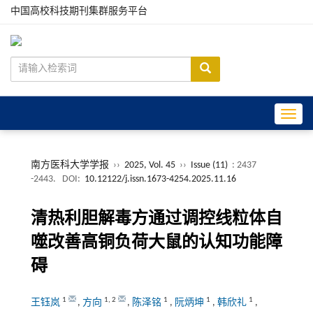
中国高校科技期刊集群服务平台
Toggle
南方医科大学学报
››
2025, Vol. 45
››
Issue (11)
: 2437
-2443.
DOI:
10.12122/j.issn.1673-4254.2025.11.16
清热利胆解毒方通过调控线粒体自
噬改善高铜负荷大鼠的认知功能障
碍
1
1
,
2
1
1
1
王钰岚
,
方向
,
陈泽铭
,
阮炳坤
,
韩欣礼
,