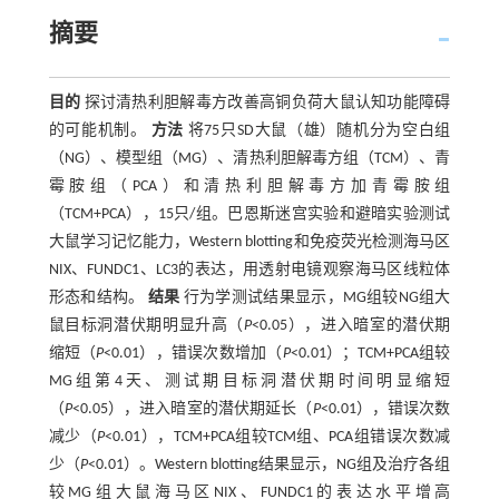
摘要
目的
探讨清热利胆解毒方改善高铜负荷大鼠认知功能障碍
的可能机制。
方法
将75只SD大鼠（雄）随机分为空白组
（NG）、模型组（MG）、清热利胆解毒方组（TCM）、青
霉胺组（PCA）和清热利胆解毒方加青霉胺组
（TCM+PCA），15只/组。巴恩斯迷宫实验和避暗实验测试
大鼠学习记忆能力，Western blotting和免疫荧光检测海马区
NIX、FUNDC1、LC3的表达，用透射电镜观察海马区线粒体
形态和结构。
结果
行为学测试结果显示，MG组较NG组大
鼠目标洞潜伏期明显升高（
P
<0.05），进入暗室的潜伏期
缩短（
P
<0.01），错误次数增加（
P
<0.01）；TCM+PCA组较
MG组第4天、测试期目标洞潜伏期时间明显缩短
（
P
<0.05），进入暗室的潜伏期延长（
P
<0.01），错误次数
减少（
P
<0.01），TCM+PCA组较TCM组、PCA组错误次数减
少（
P
<0.01）。Western blotting结果显示，NG组及治疗各组
较MG组大鼠海马区NIX、FUNDC1的表达水平增高