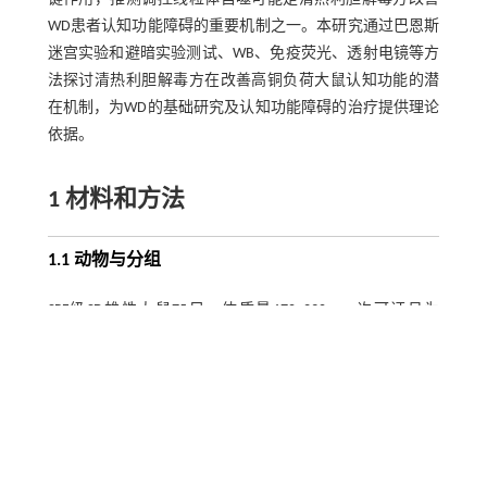
WD患者认知功能障碍的重要机制之一。本研究通过巴恩斯
迷宫实验和避暗实验测试、WB、免疫荧光、透射电镜等方
法探讨清热利胆解毒方在改善高铜负荷大鼠认知功能的潜
在机制，为WD的基础研究及认知功能障碍的治疗提供理论
依据。
1 材料和方法
1.1 动物与分组
SPF级SD雄性大鼠75只，体质量170~230 g，许可证号为
SCXK（豫）2019-2002，随机分为空白对照组（NG）、模型
组（MG）、中药组（TCM）、西药组（PCA）、中药+西药
组（TCM+PCA），15只/组。NG组喂食普通饲料及普通水，
其余大鼠用于制备高铜负荷WD模型大鼠，实验动物均饲养
于安徽中医药大学动物实验中心，全程严格遵循安徽中医
药大学实验动物伦理委员会的相关规定（伦理批号：