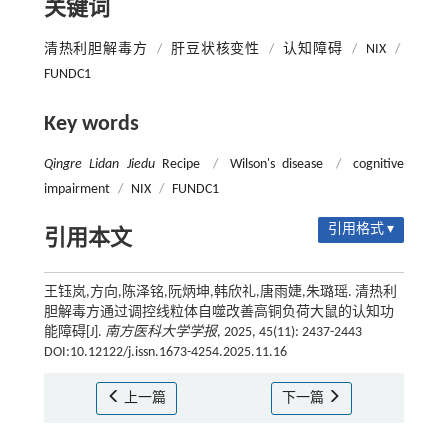
关键词
清热利胆解毒方
/
肝豆状核变性
/
认知障碍
/
NIX
/
FUNDC1
Key words
Qingre Lidan Jiedu
Recipe
/
Wilson's disease
/
cognitive
impairment
/
NIX
/
FUNDC1
引用格式 ▾
引用本文
王钰岚,方向,陈泽铭,阮炳坤,韩欣礼,唐雨婕,朱璐瑶. 清热利
胆解毒方通过调控线粒体自噬改善高铜负荷大鼠的认知功
能障碍[J].
南方医科大学学报
, 2025, 45(11): 2437-2443
DOI:10.12122/j.issn.1673-4254.2025.11.16
上一篇
下一篇