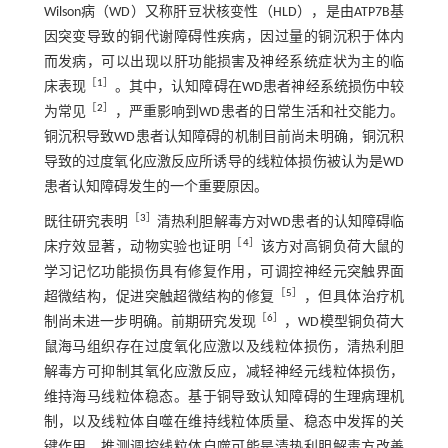
Wilson病（WD）又称肝豆状核变性（HLD），是由ATP7B基
因突变导致的铜代谢障碍性疾病，因过量的铜沉积于体内
而发病，可以出现以肝功能损害及神经系统症状为主的临
［
1
］
床表现
。其中，认知障碍在WD患者神经系统损伤中较
［
2
］
为常见
，严重影响到WD患者的日常生活和社交能力。
铜沉积导致WD患者认知障碍的机制目前尚未明确，铜沉积
导致的过度氧化应激反应所诱导的线粒体损伤被认为是WD
患者认知障碍发生的一个重要原因。
［
3
］
既往研究表明
清热利胆解毒方对WD患者的认知障碍临
［
4
］
床疗效显著，动物实验也证明
该方对高铜负荷大鼠的
学习记忆功能损伤具有修复作用，可调控神经元突触界面
［
5
］
超微结构，促进突触超微结构的修复
，但具体治疗机
［
6
］
制尚未进一步明确。前期研究发现
，WD模型铜负荷大
鼠海马组织存在过度氧化应激以及线粒体损伤，清热利胆
解毒方可抑制其氧化应激反应，减轻神经元线粒体损伤，
维持海马线粒体稳态。基于铜导致认知障碍的生理病理机
制，以及线粒体自噬在维持线粒体质量、稳态中发挥的关
键作用，推测调控线粒体自噬可能是清热利胆解毒方改善