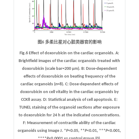
图6 多柔比星对心脏类器官的影响
Fig.6 Effect of doxorubicin on the cardiac organoids.
A
:
Brightfield images of the cardiac organoids treated with
doxorubicin (scale bar=200 μm).
B
: Dose-dependent
effects of doxorubicin on beating frequency of the
cardiac organoids (
n
=8).
C
: Dose-dependent effects of
doxorubicin on cell vitality in the cardiac organoids by
CCK8 assay.
D
: Statistical analysis of cell apoptosis.
E
:
TUNEL staining of the organoid sections after exposure
to doxorubicin for 24 h at the indicated concentrations.
F
: Measurement of contractile ability of the cardiac
organoids using Image J. *
P
<0.05, **
P
<0.01, ***
P
<0.001,
****
P
<0.0001
vs
control group (0).