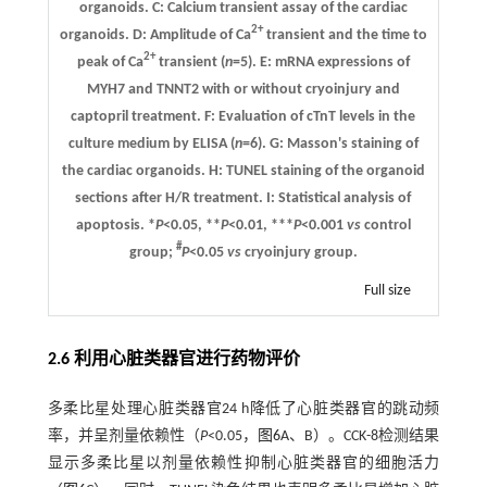
organoids.
C
: Calcium transient assay of the cardiac
2+
organoids.
D
: Amplitude of Ca
transient and the time to
2+
peak of Ca
transient (
n
=5).
E
: mRNA expressions of
MYH7 and TNNT2 with or without cryoinjury and
captopril treatment.
F
: Evaluation of cTnT levels in the
culture medium by ELISA (
n
=6).
G
: Masson's staining of
the cardiac organoids.
H
: TUNEL staining of the organoid
sections after H/R treatment.
I
: Statistical analysis of
apoptosis. *
P
<0.05, **
P
<0.01, ***
P
<0.001
vs
control
#
group;
P
<0.05
vs
cryoinjury group.
Full size
2.6 利用心脏类器官进行药物评价
多柔比星处理心脏类器官24 h降低了心脏类器官的跳动频
率，并呈剂量依赖性（
P
<0.05，
图6
A、B）。CCK-8检测结果
显示多柔比星以剂量依赖性抑制心脏类器官的细胞活力