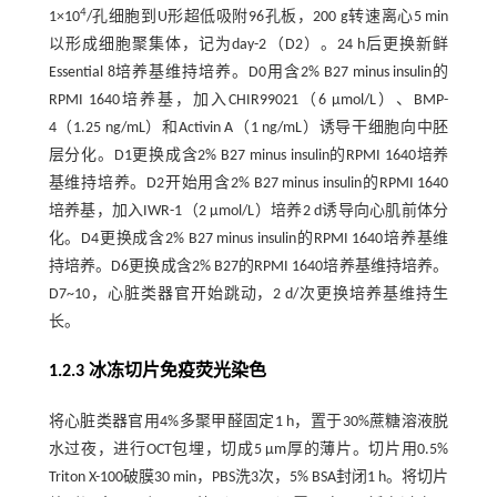
4
1×10
/孔细胞到U形超低吸附96孔板，200 g转速离心5 min
以形成细胞聚集体，记为day-2（D2）。24 h后更换新鲜
Essential 8培养基维持培养。D0用含2% B27 minus insulin的
RPMI 1640培养基，加入CHIR99021（6 µmol/L）、BMP-
4（1.25 ng/mL）和Activin A（1 ng/mL）诱导干细胞向中胚
层分化。D1更换成含2% B27 minus insulin的RPMI 1640培养
基维持培养。D2开始用含2% B27 minus insulin的RPMI 1640
培养基，加入IWR-1（2 µmol/L）培养2 d诱导向心肌前体分
化。D4更换成含2% B27 minus insulin的RPMI 1640培养基维
持培养。D6更换成含2% B27的RPMI 1640培养基维持培养。
D7~10，心脏类器官开始跳动，2 d/次更换培养基维持生
长。
1.2.3 冰冻切片免疫荧光染色
将心脏类器官用4%多聚甲醛固定1 h，置于30%蔗糖溶液脱
水过夜，进行OCT包埋，切成5 µm厚的薄片。切片用0.5%
Triton X-100破膜30 min，PBS洗3次，5% BSA封闭1 h。将切片