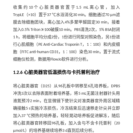
收集约10个心脏类器官置于1.5 mL离心管，加入
TrypLE（×10）置于37 ℃水浴消化30 min。细胞通过70 µm滤
膜去除细胞团块，离心加入4%多聚甲醛固定30 min，接着
加入0.5% Triton X-100破膜10 min。PBS清洗2次，5% BSA封闭
1 h，将细胞平均分成2份，1份进行同型对照染色，另1份进
行心肌细胞（PE Anti-Cardiac Troponin T，1∶100）和内皮细
胞（FITC anti-human CD31，1∶100）染色30 min，置于流式
细胞仪检测，数据用FlowJo软件进行分析。
1.2.6 心脏类器官低温损伤与卡托普利治疗
将心脏类器官（D25）从96孔板中转移至6孔培养板，DPBS
冲洗3次以去除表面附着培养基，将5 mL无菌注射器针头用
液氮预冷2 min，在显微镜下使针尖对准类器官外周区域精
确接触5 s实施冷冻损伤，冷冻结束后迅速移走针尖并立即
加入37 ℃预热的培养基，轻轻晃动培养板促进解冻，随后
将心脏类器官转移回96孔板，加入含与不含卡托普利（20
μmol/L）的培养基继续培养3 d直到后续分析。