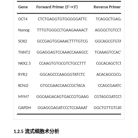
Gene
Forward Primer (5'→3')
Reverse Primer (5'→3')
OCT4
CTCTGAGGTGTGGGGGATTC
TCAGGCTGAGAGGTCCC
Nanog
TTTGTGGGCCTGAAGAAAACT
AGGGCTGTCCTGAATAA
SOX2
GCCGAGTGGAAACTTTTGTCG
GGCAGCGTGTACTTATCC
TNNT2
GGAGGAGTCCAAACCAAAGCC
TCAAAGTCCACTCTCTCTC
NKX2.5
CCAAGTGTGCGTCTGCCTTT
CGCACAGCTCTTTCTTTT
RYR2
GGCAGCCCAAGGGTATCTC
ACACAGCGCCACCTTCAT
KCNJ2
GTGCGAACCAACCGCTACA
CCAGCGAATGTCCACAC
MYH7
GGCAAGACAGTGACCGTGAAG
CGTAGCGATCCTTGAGGT
GAPDH
GGAGCGAGATCCCTCCAAAAT
GGCTGTTGTCATACTTCTC
1.2.5 流式细胞术分析