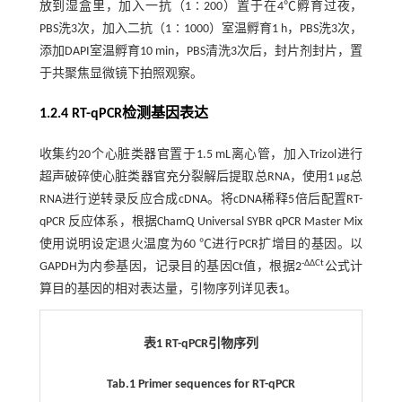
放到湿盒里，加入一抗（1∶200）置于在4℃孵育过夜，
PBS洗3次，加入二抗（1∶1000）室温孵育1 h，PBS洗3次，
添加DAPI室温孵育10 min，PBS清洗3次后，封片剂封片，置
于共聚焦显微镜下拍照观察。
1.2.4 RT-qPCR检测基因表达
收集约20个心脏类器官置于1.5 mL离心管，加入Trizol进行
超声破碎使心脏类器官充分裂解后提取总RNA，使用1 µg总
RNA进行逆转录反应合成cDNA。将cDNA稀释5倍后配置RT-
qPCR 反应体系，根据ChamQ Universal SYBR qPCR Master Mix
使用说明设定退火温度为60 ℃进行PCR扩增目的基因。以
-ΔΔCt
GAPDH为内参基因，记录目的基因Ct值，根据2
公式计
算目的基因的相对表达量，引物序列详见
表1
。
表1 RT-qPCR引物序列
Tab.1 Primer sequences for RT-qPCR