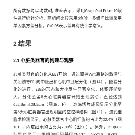
所有数据均以均数±标准差表示，采用GraphPad Prism 10软
件进行统计分析，两组间比较采用
t
检验。多组间比较采用
单因素方差分析。
P
<0.05表示差异有统计学意义。
2 结果
2.1 心脏类器官的构建与观察
心脏类器官的分化从EBs开始，通过调控Wnt通路的激活与
关闭诱导EBs向中胚层和心肌中胚层分化（
图1
A）。随着分
化的进行，EBs的形态和大小发生显著变化，体积逐渐增
大，分化至第8天心脏类器官开始出现跳动，直径达到
652.8µm±38.5µm（
图1
B、F）。冰冻切片成像显示分化至
第6天心脏类器官出现明显的空腔样结构（
图1
E）。流式细
胞术检测显示，心脏类器官中心肌细胞的占比为32.4%（
图
1
C），内皮细胞的占比为7.03%（
图1
D）。另外，RT-qPCR
结果也显示心肌细胞标记基因TNNT2、NKX2.5、RYR2、