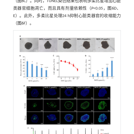
（
图6
C）。同时，TUNEL染色结果也表明多柔比星增加心脏
类器官细胞凋亡，而且具有剂量依赖性（
P
<0.05，
图6
D、
E）。此外，多柔比星处理24 h抑制心脏类器官的收缩能力
（
图6
F）。