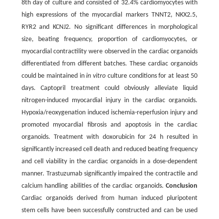
8th day of culture and consisted of 32.4% cardiomyocytes with
high expressions of the myocardial markers TNNT2, NKX2.5,
RYR2 and KCNJ2. No significant differences in morphological
size, beating frequency, proportion of cardiomyocytes, or
myocardial contractility were observed in the cardiac organoids
differentiated from different batches. These cardiac organoids
could be maintained in
in vitro
culture conditions for at least 50
days. Captopril treatment could obviously alleviate liquid
nitrogen-induced myocardial injury in the cardiac organoids.
Hypoxia/reoxygenation induced ischemia-reperfusion injury and
promoted myocardial fibrosis and apoptosis in the cardiac
organoids. Treatment with doxorubicin for 24 h resulted in
significantly increased cell death and reduced beating frequency
and cell viability in the cardiac organoids in a dose-dependent
manner. Trastuzumab significantly impaired the contractile and
calcium handling abilities of the cardiac organoids.
Conclusion
Cardiac organoids derived from human induced pluripotent
stem cells have been successfully constructed and can be used