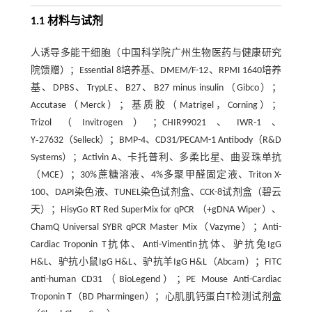
1.1 材料与试剂
人诱导多能干细胞（中国科学院广州生物医药与健康研究
院馈赠）；Essential 8培养基、DMEM/F-12、RPMI 1640培养
基、DPBS、TrypLE、B27、B27 minus insulin（Gibco）；
Accutase（Merck）；基质胶（Matrigel，Corning）；
Trizol（Invitrogen）；CHIR99021、IWR-1、
Y‑27632（Selleck）；BMP-4、CD31/PECAM-1 Antibody（R&D
Systems）；Activin A、卡托普利、多柔比星、曲妥珠单抗
（MCE）；30%蔗糖溶液、4%多聚甲醛固定液、Triton X-
100、DAPI染色液、TUNEL染色试剂盒、CCK-8试剂盒（碧云
天）；HisyGo RT Red SuperMix for qPCR （+gDNA Wiper）、
ChamQ Universal SYBR qPCR Master Mix（Vazyme）；Anti-
Cardiac Troponin T抗体、Anti-Vimentin抗体、驴抗兔IgG
H&L、驴抗小鼠IgG H&L、驴抗羊IgG H&L（Abcam）；FITC
anti-human CD31（BioLegend）；PE Mouse Anti-Cardiac
Troponin T（BD Pharmingen）；心肌肌钙蛋白T检测试剂盒