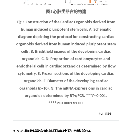
图1 心脏类器官的构建
Fig.1 Construction of the Cardiac Organoids derived from
human induced pluripotent stem cells.
A
: Schematic
diagram depicting the protocol for constructing cardiac
organoids derived from human induced pluripotent stem
cells.
B
: Brightfield images of the developing cardiac
organoids.
C, D
: Proportion of cardiomyocytes and
endothelial cells in cardiac organoids determined by flow
cytometry.
E
: Frozen sections of the developing cardiac
organoids.
F
: Diameter of the developing cardiac
organoids (
n
=10).
G
: The mRNA expressions in cardiac
organoids determined by RT-qPCR. ***
P
<0.001,
****
P
<0.0001
vs
D0.
Full size