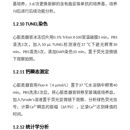
基培养，3 d/次更换新鲜的含有曲妥珠单抗的培养基，培养
7d后进行后续功能分析。
1.2.10 TUNEL染色
心脏类器官冰冻切片用0.5% Triton X-100室温破膜5 min，PBS
清洗2次，加入50 μL TUNEL检测液在37 ℃下避光孵育30
min，PBS清洗3次，滴加DAPI染色10 min，置于荧光显微镜
下观察拍照。
1.2.11 钙瞬态测定
心脏类器官用Fluo-4（4 μmol/L）置于37 ℃水浴锅中孵育40
min。PBS洗涤2次后，将心脏类器官转移至玻璃底培养皿，
加入Tyrode's溶液置于荧光显微镜下观察、分析绿色荧光信
2+
2+
号，计算Ca
瞬态的振幅（ΔF/F0），记录Ca
达到峰值的
时间。
1.2.12 统计学分析