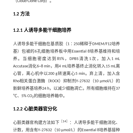
（Cloud-Clone Corp）。
1.2 方法
1.2.1 人诱导多能干细胞培养
人诱导多能干细胞在基质胶（1∶250稀释于DMEM/F12培养
基）包被的6孔细胞培养板中用Essential 8培养基维持和培
养。当细胞密度达到85%，DPBS清洗1次，加入1 mL
Accutase消化6~8 min，用4 mL培养基终止消化转入15 mL离
心管，离心机中以200 g转速离心5 min。弃上清，加入含
Rho相关蛋白激酶（ROCK）抑制剂Y‑27632（10 µmol/L）的
新鲜培养基培养24 h，以减少细胞凋亡。所有细胞维持在37
℃、5% CO
的细胞培养箱中。
2
1.2.2 心脏类器官分化
［
14
］
心脏类器官构建方法如下
：人诱导多能干细胞消化、
计数，用含有Y‑27632（10 µmol/L）的Essential 8培养基接种