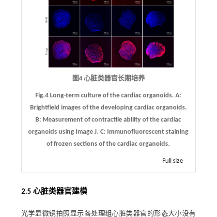
图4 心脏类器官长期培养
Fig.4 Long-term culture of the cardiac organoids.
A
:
Brightfield images of the developing cardiac organoids.
B
: Measurement of contractile ability of the cardiac
organoids using Image J.
C
: Immunofluorescent staining
of frozen sections of the cardiac organoids.
Full size
2.5 心脏类器官建模
光学显微镜拍照显示各处理组心脏类器官的形态大小没有