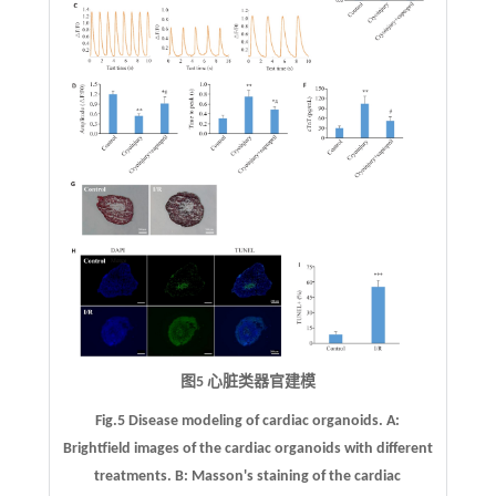
图5 心脏类器官建模
Fig.5 Disease modeling of cardiac organoids.
A
:
Brightfield images of the cardiac organoids with different
treatments.
B
: Masson's staining of the cardiac