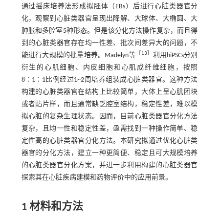
通过摇床培养法形成拟胚体（EBs）后进行心脏类器官分
化，观察到心脏类器官呈现出降解、大球体、大椭圆、大
肿胀和多腔室5种形态。但是该分化方法操作复杂，而且得
到的心脏类器官存在均一性差、批次间差异大的问题，不
［
13
］
能进行大规模的批量培养。Madelyn等
利用hiPSCs分别
衍生的心肌细胞、内皮细胞和心肌成纤维细胞，按照
8∶1∶1比例经过1~2周培养组装成心脏类器官。这种方法
构建的心脏类器官在结构上比较简单，大体上呈心肌团块
或者贴片样，而且通常缺乏腔室结构，稳定性差，难以模
拟心脏的复杂生理状态。因而，目前心脏类器官分化方法
复杂，且均一性和稳定性差，亟需找到一种操作简单、稳
定性高的心脏类器官分化方法。本研究拟通过优化心脏类
器官的分化方法，建立一种更简便、稳定且可大规模培养
的心脏类器官分化方案，并进一步利用构建的心脏类器官
探索其在心脏疾病建模和药物评价中的应用前景。
1 材料和方法