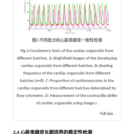
图3 不同批次的心脏类器官一致性检测
Fig.3 Consistency tests of the cardiac organoids from
different batches.
A
: Brightfield images of the developing
cardiac organoids from different batches.
B
: Beating
frequency of the cardiac organoids from different
batches (
n
=8).
C
: Proportion of cardiomyocytes in the
cardiac organoids from different batches determined by
flow cytometry.
D
: Measurement of the contractile ability
of cardiac organoids using Image J.
Full size
2.4 心脏类器官长期培养的稳定性检测