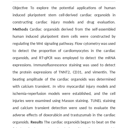
Objective To explore the potential applications of human
induced pluripotent stem cell-derived cardiac organoids in
constructing cardiac injury models and drug evaluation.
Methods
Cardiac organoids derived from the self-assembled
human induced pluripotent stem cells were constructed by
regulating the Wnt signaling pathway. Flow cytometry was used
to detect the proportion of cardiomyocytes in the cardiac
organoids, and RT-qPCR was employed to detect the mRNA
expressions. Immunofluorescence staining was used to detect
the protein expressions of TNNT2, CD31, and vimentin. The
beating amplitude of the cardiac organoids was determined
with calcium transient.
In vitro
myocardial injury models and
ischemia-reperfusion models were established
,
and the cell
injuries were examined using Masson staining. TUNEL staining
and calcium transient detection were used to evaluate the
adverse effects of doxorubicin and trastuzumab in the cardiac
organoids.
Results
The cardiac organoids began to beat on the