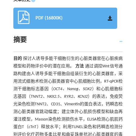
PDF (16800K)
摘要
目的
探讨人诱导多能干细胞衍生的心脏类器官在心脏疾病
模型和药物评价中的潜在应用。
方法
通过调控Wnt信号通
路构建由人诱导多能干细胞自组装衍生的心脏类器官，采
用流式细胞术检测心脏类器官中心肌细胞比例，RT-qPCR检
测干细胞标志基因（
OCT4、Nanog、SOX2
）和心肌细胞标
志基因（
TNNT2、NKX2.5、RYR2、KCNJ2
）的表达，免疫荧
光染色检测TNNT2、CD31、Vimentin的蛋白表达，钙瞬态检
测心脏类器官跳动幅度；建立体外心肌损伤模型和缺血再
灌注模型，Masson染色检测损伤水平，ELISA检测心肌肌钙
蛋白T（cTnT）释放水平；利用TUNEL染色和钙瞬态检测分
别评价化疗药物多柔比星和曲妥珠单抗对心脏类器官的毒