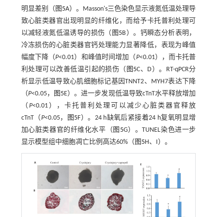
明显差别（
图5
A）。Masson's三色染色显示液氮低温处理导
致心脏类器官出现明显的纤维化，而给予卡托普利处理可
以减轻液氮低温诱导的损伤（
图5
B）。钙瞬态分析表明，
冷冻损伤的心脏类器官钙处理能力显著降低，表现为峰值
幅度下降（
P
<0.01）和峰值时间增加（
P
<0.01），而卡托普
利处理可以改善低温引起的损伤（
图5
C、D）。RT-qPCR分
析显示低温导致心肌细胞标记基因TNNT2、MYH7表达下降
（
P
<0.05，
图5
E）。进一步发现低温导致cTnT水平释放增加
（
P
<0.01），卡托普利处理可以减少心脏类器官释放
cTnT（
P
<0.05，
图5
F）。24 h缺氧后紧接着24 h复氧明显增
加心脏类器官的纤维化水平（
图5
G）。TUNEL染色进一步
显示模型组中细胞凋亡比例高达60%（
图5
H、I）。