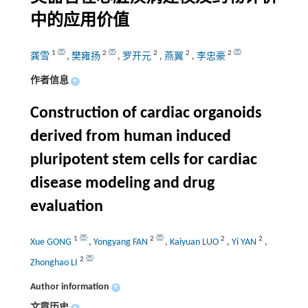
中的应用价值
1
2
2
2
2
龚雪
,
樊雍扬
,
罗开元
,
燕翼
,
李忠豪
作者信息
+
Construction of cardiac organoids
derived from human induced
pluripotent stem cells for cardiac
disease modeling and drug
evaluation
1
2
2
2
Xue GONG
,
Yongyang FAN
,
Kaiyuan LUO
,
Yi YAN
,
2
Zhonghao LI
Author information
+
文章历史
+