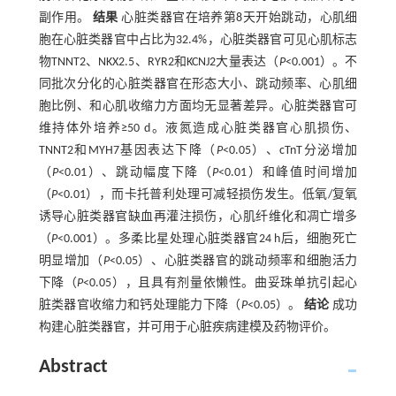
副作用。
结果
心脏类器官在培养第8天开始跳动，心肌细
胞在心脏类器官中占比为32.4%，心脏类器官可见心肌标志
物TNNT2、NKX2.5、RYR2和KCNJ2大量表达（
P
<0.001）。不
同批次分化的心脏类器官在形态大小、跳动频率、心肌细
胞比例、和心肌收缩力方面均无显著差异。心脏类器官可
维持体外培养≥50 d。液氮造成心脏类器官心肌损伤、
TNNT2和MYH7基因表达下降（
P
<0.05）、cTnT分泌增加
（
P
<0.01）、跳动幅度下降（
P
<0.01）和峰值时间增加
（
P
<0.01），而卡托普利处理可减轻损伤发生。低氧/复氧
诱导心脏类器官缺血再灌注损伤，心肌纤维化和凋亡增多
（
P
<0.001）。多柔比星处理心脏类器官24 h后，细胞死亡
明显增加（
P
<0.05）、心脏类器官的跳动频率和细胞活力
下降（
P
<0.05），且具有剂量依懒性。曲妥珠单抗引起心
脏类器官收缩力和钙处理能力下降（
P
<0.05）。
结论
成功
构建心脏类器官，并可用于心脏疾病建模及药物评价。
Abstract