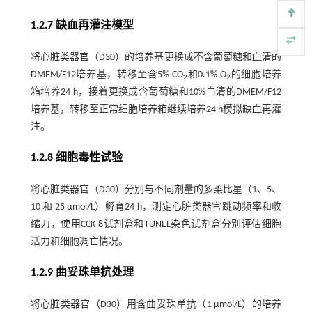
1.2.7 缺血再灌注模型
将心脏类器官（D30）的培养基更换成不含葡萄糖和血清的
DMEM/F12培养基，转移至含5% CO
和0.1% O
的细胞培养
2
2
箱培养24 h，接着更换成含葡萄糖和10%血清的DMEM/F12
培养基，转移至正常细胞培养箱继续培养24 h模拟缺血再灌
注。
1.2.8 细胞毒性试验
将心脏类器官（D30）分别与不同剂量的多柔比星（1、5、
10 和 25 µmol/L）孵育24 h，测定心脏类器官跳动频率和收
缩力，使用CCK-8试剂盒和TUNEL染色试剂盒分别评估细胞
活力和细胞凋亡情况。
1.2.9 曲妥珠单抗处理
将心脏类器官（D30）用含曲妥珠单抗（1 μmol/L）的培养