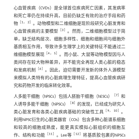
心血管疾病（CVDs）是全球首位疾病死亡因素，其发病率
和死亡率仍在持续升高，目前仍缺乏有效的治疗手段和药
［
1
，
2
］
物
。动物模型和二维细胞是现阶段研究心脏发育和
［
3
］
心血管疾病的主要模型
。然而，二维细胞模型过于简
单，缺乏结构层次、细胞多样性、细胞和细胞间与细胞外
基质相互作用，导致许多生理学上的关键特征不能通过二
［
4
，
5
］
维细胞模型展现
。而小鼠、大鼠等动物模型因与人
类间存在较大物种差异，并不能完全再现人类心脏的稳态
［
6
］
和发病机制
。因此，迫切需要开发新的体外人源模型
来模拟人类特有的心脏病理生理特征，提高心血管疾病研
究和药物开发的临床转化效率。
［
7
］
人多能干细胞（hPSCs）包括人胚胎干细胞（hESCs）
和
［
8
］
人诱导多能干细胞（hiPSCs）
的发现，已经成为研究人
［
9
，
10
］
类心脏发育和各类心脏疾病基础的突破性工具
。
利用hiPSC衍生的心脏类器官（COs）包含多种心脏谱系细胞
和较高的细胞成熟度，能更真实模拟心脏组织的细胞互
［
11
］
［
12
］
作、结构和功能
。Lee等
将基质胶包裹的hiPSCs